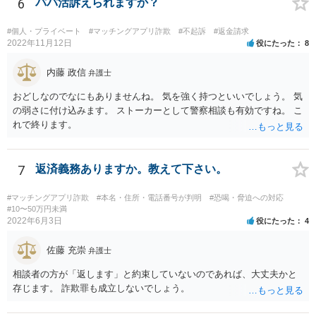
ら、ここで依頼を終了したい、着手金を一部返してくれないかとか、
6
パパ活訴えられますか？
交渉してみることも考えられます。
#個人・プライベート
#マッチングアプリ詐欺
#不起訴
#返金請求
2022年11月12日
役にたった
8
内藤 政信
弁護士
おどしなのでなにもありませんね。 気を強く持つといいでしょう。 気
の弱さに付け込みます。 ストーカーとして警察相談も有効ですね。 こ
れで終ります。
7
返済義務ありますか。教えて下さい。
#マッチングアプリ詐欺
#本名・住所・電話番号が判明
#恐喝・脅迫への対応
#10〜50万円未満
2022年6月3日
役にたった
4
佐藤 充崇
弁護士
相談者の方が「返します」と約束していないのであれば、大丈夫かと
存じます。 詐欺罪も成立しないでしょう。