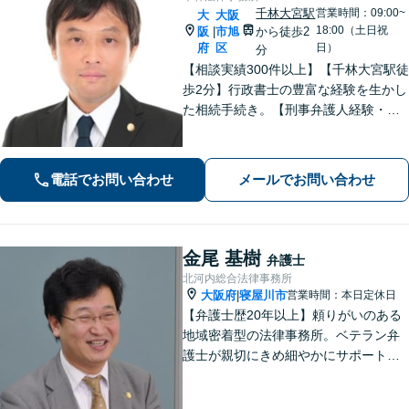
千林大宮駅
営業時間：09:00~
大
大阪
18:00（土日祝
阪
市旭
から徒歩2
|
府
区
日）
分
【相談実績300件以上】【千林大宮駅徒
歩2分】行政書士の豊富な経験を生かし
た相続手続き。【刑事弁護人経験・示
談成立実績多数】示談交渉による不起
訴処分や早期の身柄解放が可能。自宅
を残す債務整理のノウハウ多数。不動
電話でお問い合わせ
メールでお問い合わせ
産業者とも連携。
金尾 基樹
弁護士
北河内総合法律事務所
大阪府
寝屋川市
営業時間：本日定休日
|
【弁護士歴20年以上】頼りがいのある
地域密着型の法律事務所。ベテラン弁
護士が親切にきめ細やかにサポートし
ます。不動産・建築トラブル／借金問
題／相続など身近な法律トラブルはお