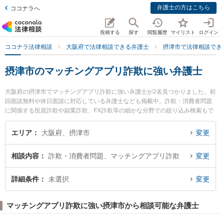
弁護士の方はこちら
ココナラへ
投稿する
探す
閲覧履歴
マイリスト
ログイン
ココナラ法律相談
大阪府で法律相談できる弁護士
摂津市で法律相談で
摂津市のマッチングアプリ詐欺に強い弁護士
大阪府の摂津市でマッチングアプリ詐欺に強い弁護士が2名見つかりました。初
回面談無料や休日面談に対応している弁護士なども掲載中。詐欺・消費者問題
に関係する投資詐欺や副業詐欺、FX詐欺等の細かな分野での絞り込み検索もで
き便利です。特に大阪北摂法律事務所の磯野 真弁護士や摂津法律事務所の関谷
俊宏弁護士のプロフィール情報や弁護士費用、強みなどが注目されています。
エリア
大阪府、摂津市
変更
『摂津市で土日や夜間に発生したマッチングアプリ詐欺のトラブルを今すぐに
弁護士に相談したい』『マッチングアプリ詐欺のトラブル解決の実績豊富な近
相談内容
詐欺・消費者問題、マッチングアプリ詐欺
変更
くの弁護士を検索したい』『初回相談無料でマッチングアプリ詐欺を法律相談
できる摂津市内の弁護士に相談予約したい』などでお困りの相談者さんにおす
すめです。
詳細条件
未選択
変更
マッチングアプリ詐欺に強い摂津市から相談可能な弁護士