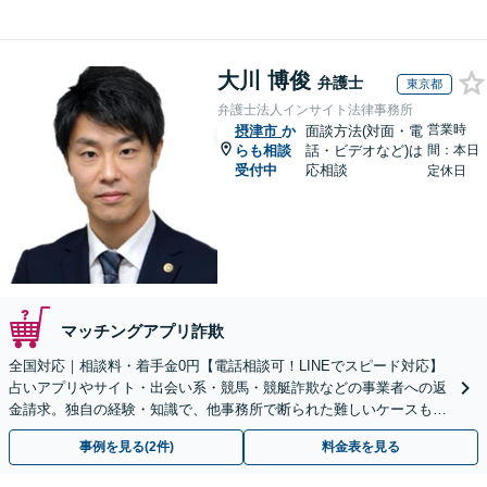
大川 博俊
弁護士
東京都
弁護士法人インサイト法律事務所
営業時
摂津市
か
面談方法(対面・電
らも相談
話・ビデオなど)は
間：本日
受付中
応相談
定休日
マッチングアプリ詐欺
全国対応｜相談料・着手金0円【電話相談可！LINEでスピード対応】
占いアプリやサイト・出会い系・競馬・競艇詐欺などの事業者への返
金請求。独自の経験・知識で、他事務所で断られた難しいケースも解
決に導いた実績あり。まずはお気軽にご相談ください
事例を見る(2件)
料金表を見る