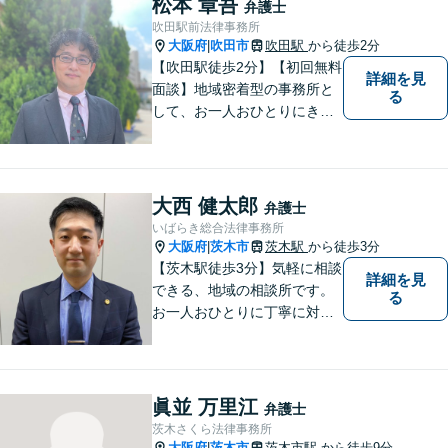
松本 章吾
弁護士
吹田駅前法律事務所
大阪府
吹田市
吹田駅
から徒歩2分
|
【吹田駅徒歩2分】【初回無料
詳細を見
面談】地域密着型の事務所と
る
して、お一人おひとりにきめ
細やかなリーガルサービスを
ご提供します。離婚・相続・
刑事事件など、幅広いお困り
ごとに対応！まずは無料相談
大西 健太郎
弁護士
にお越しください。【完全個
いばらき総合法律事務所
室対応】
大阪府
茨木市
茨木駅
から徒歩3分
|
【茨木駅徒歩3分】気軽に相談
詳細を見
できる、地域の相談所です。
る
お一人おひとりに丁寧に対応
し、納得のいく解決へと導き
ます。離婚・交通事故・遺産
相続など、幅広く対応可能◎
お困りごとがあれば、すぐに
眞並 万里江
弁護士
ご相談を！
茨木さくら法律事務所
大阪府
茨木市
茨木市駅
から徒歩9分
|