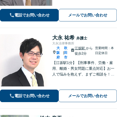
気軽にご相談ください。【初回相談無
料（一部除く）】【夜間・休日の相談
可能】
電話でお問い合わせ
メールでお問い合わせ
大永 祐希
弁護士
大永法律事務所
大
吹
江坂駅
から
営業時間：本
阪
田
|
日定休日
徒歩2分
府
市
【江坂駅1分】【刑事事件、労働・雇
用、離婚・男女問題に重点対応】お一
人で悩みを抱えず、まずご相談を！き
め細かいコミュニケーションを大切に
し、寄り添うながらともに解決を目指
します。当日・夜間・電話相談可能で
電話でお問い合わせ
メールでお問い合わせ
す。【法テラス利用可】【WEB面談
可】