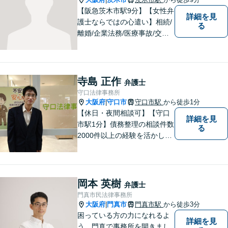
【阪急茨木市駅9分】【女性弁
詳細を見
護士ならではの心遣い】相続/
る
離婚/企業法務/医療事故/交通
事故/借金問題など幅広く対応
可能。プライバシーを厳守
し、依頼者様のお話に耳を傾
け、少しでもお気持ちが和ら
寺島 正作
弁護士
ぐよう心がけております。
守口法律事務所
大阪府
守口市
守口市駅
から徒歩1分
|
【休日・夜間相談可】【守口
詳細を見
市駅1分】債務整理の相談件数
る
2000件以上の経験を活かし、
依頼者様の法律問題を徹底的
にバックアップいたします。
どなたでも相談しやすく、依
頼者様が不安を抱かないよう
岡本 英樹
弁護士
に、わかりやすく的確なアド
門真市民法律事務所
バイスを心がけております。
大阪府
門真市
門真市駅
から徒歩3分
|
困っている方の力になれるよ
詳細を見
う、門真で事務所を開きまし