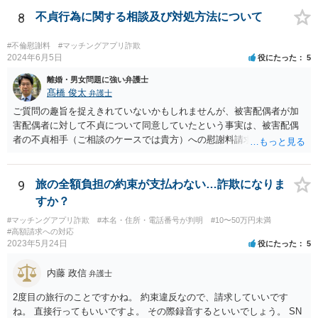
8
不貞行為に関する相談及び対処方法について
#不倫慰謝料
#マッチングアプリ詐欺
2024年6月5日
役にたった
5
離婚・男女問題に強い弁護士
髙橋 俊太
弁護士
ご質問の趣旨を捉えきれていないかもしれませんが、被害配偶者が加
害配偶者に対して不貞について同意していたという事実は、被害配偶
者の不貞相手（ご相談のケースでは貴方）への慰謝料請求に対する反
論となり得ます。
9
旅の全額負担の約束が支払わない…詐欺になりま
すか？
#マッチングアプリ詐欺
#本名・住所・電話番号が判明
#10〜50万円未満
#高額請求への対応
2023年5月24日
役にたった
5
内藤 政信
弁護士
2度目の旅行のことですかね。 約束違反なので、請求していいです
ね。 直接行ってもいいですよ。 その際録音するといいでしょう。 SN