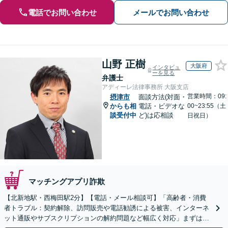
電話でお問い合わせ
メールでお問い合わせ
山野 正樹
大阪府
インタビュ
ーを見る
弁護士
アディーレ法律事務所 大阪支店
営業時間：09:
摂津市
面談方法(対面・
からも相
電話・ビデオな
00~23:55（土
談受付中
ど)は応相談
日祝日）
マッチングアプリ詐欺
【北新地駅・西梅田駅2分】【電話・メール相談可】「高齢者・消費
者トラブル：契約解除、訪問販売や電話勧誘による被害、インターネ
ット通販やサブスクリプションの解約問題など幅広く対応」まずは一