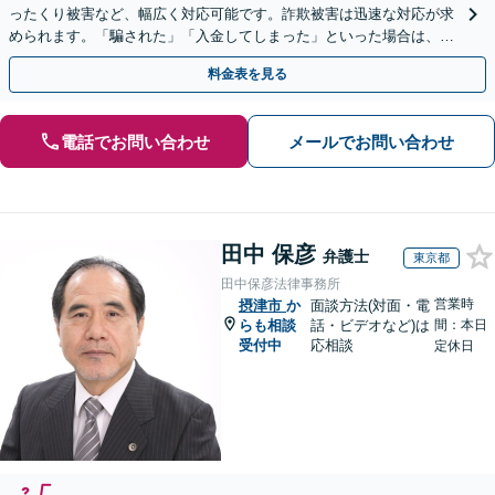
ったくり被害など、幅広く対応可能です。詐欺被害は迅速な対応が求
められます。「騙された」「入金してしまった」といった場合は、お
早めにご相談ください。【電話・メール・WEB相談可】
料金表を見る
電話でお問い合わせ
メールでお問い合わせ
田中 保彦
弁護士
東京都
田中保彦法律事務所
営業時
摂津市
か
面談方法(対面・電
らも相談
話・ビデオなど)は
間：本日
受付中
応相談
定休日