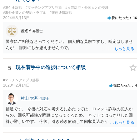
#還付金詐欺
#マッチングアプリ詐欺
#入管対応・外国人との交渉
#海外企業との契約トラブル
#仮想通貨詐欺
2024年8月13日
役にたった
16
匿名A
弁護士
警察にご相談なさってください。 個人的な見解ですし、断定はしませ
んが、 詐欺にしか思えませんので。
5
現在着手中の進捗について相談
#マッチングアプリ詐欺
2023年2月14日
役にたった
4
村山 大基
弁護士
補足です。 今後の対応を考えるにあたっては、ロマンス詐欺の犯人か
らの、回収可能性が問題になってくるため、 ネットではっきりした回
答が難しいです。 今後、引き続き依頼して回収見込みがあるのなら、
手続きを進めるように連絡する、というのは考えられます。 他方で、
このまま続けても相手からの回収が全然見込めないようなケースな