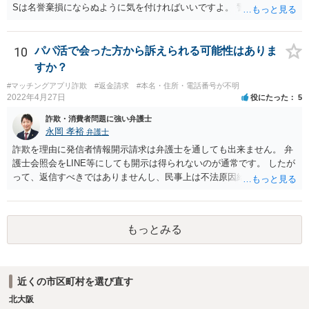
Sは名誉棄損にならぬように気を付ければいいですよ。 警察に行って
も民事と言われるだけでしょう。
10
パパ活で会った方から訴えられる可能性はありま
すか？
#マッチングアプリ詐欺
#返金請求
#本名・住所・電話番号が不明
2022年4月27日
役にたった
5
詐欺・消費者問題に強い弁護士
永岡 孝裕
弁護士
詐欺を理由に発信者情報開示請求は弁護士を通しても出来ません。 弁
護士会照会をLINE等にしても開示は得られないのが通常です。 したが
って、返信すべきではありませんし、民事上は不法原因給付となり返
金する必要がない可能性が高いです。 更に、刑事告訴も、そもそも本
件のようなパパ活のような案件においては警察が動くことは実務上少
なく、恥を忍んで相手方が警察へ相談したところで、いきなり逮捕さ
もっとみる
れる可能性は低く、あっても呼び出しの上事情聴取がまず行われるこ
とになります。 いずれにせよ、御本人から相手方へ返信するのは避け
るべきと考えますし、相手方と連絡するのであれば弁護士を通すべき
です。
近くの市区町村を選び直す
北大阪