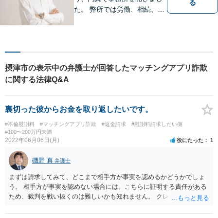
る
た。 弊所では労働、相続、離
婚、交通事故、不動産、破
産、中小企業法務その他様々
な法律相談を承っておりま
す。
摂津市の表示中の弁護士が回答したマッチングアプリ詐欺
に関する法律Q&A
裏切った彼からお金を取り返したいです。
#不倫慰謝料
#マッチングアプリ詐欺
#返金請求
#慰謝料請求したい側
#100〜200万円未満
2022年06月06日(月)
役にたった
1
磯野 真
弁護士
まずは請求してみて、どこまで相手方が事実を認めるかどうかでしょ
う。 相手方が事実を認めない場合には、こちらに証明する責任がある
ため、裁判を戦い抜くのは難しいかも知れません。 クレジットカード
の支払いにしても、出張ホストのサービス料だと言い逃れられてしま
う可能性がありますね。 現在は多額の借金がある、というのが本当な