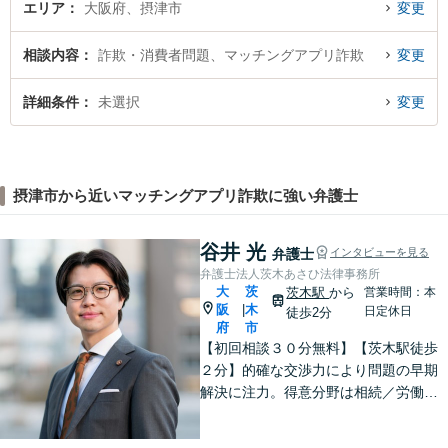
エリア
大阪府、摂津市
変更
相談内容
詐欺・消費者問題、マッチングアプリ詐欺
変更
詳細条件
未選択
変更
摂津市から近いマッチングアプリ詐欺に強い弁護士
谷井 光
弁護士
インタビューを見る
弁護士法人茨木あさひ法律事務所
大
茨
茨木駅
から
営業時間：本
阪
木
|
日定休日
徒歩2分
府
市
【初回相談３０分無料】【茨木駅徒歩
２分】的確な交渉力により問題の早期
解決に注力。得意分野は相続／労働／
不倫慰謝料／刑事事件。解決までの過
程にもこだわり、ご意向を汲んだ満足