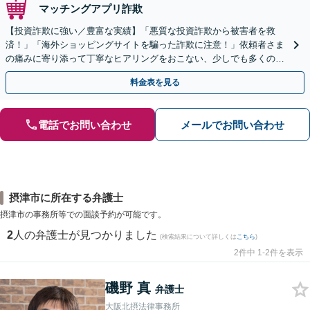
マッチングアプリ詐欺
【投資詐欺に強い／豊富な実績】「悪質な投資詐欺から被害者を救
済！」「海外ショッピングサイトを騙った詐欺に注意！」依頼者さま
の痛みに寄り添って丁寧なヒアリングをおこない、少しでも多くの返
金が得られるよう尽力します！
料金表を見る
電話でお問い合わせ
メールでお問い合わせ
摂津市に所在する弁護士
摂津市の事務所等での面談予約が可能です。
2
人の弁護士が見つかりました
(検索結果について詳しくは
こちら
)
2件中 1-2件を表示
磯野 真
弁護士
大阪北摂法律事務所