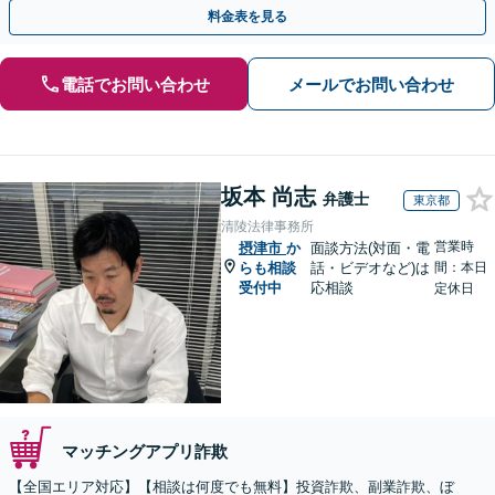
度ご相談ください【休日・夜間相談可】
料金表を見る
電話でお問い合わせ
メールでお問い合わせ
坂本 尚志
弁護士
東京都
清陵法律事務所
営業時
摂津市
か
面談方法(対面・電
らも相談
話・ビデオなど)は
間：本日
受付中
応相談
定休日
マッチングアプリ詐欺
【全国エリア対応】【相談は何度でも無料】投資詐欺、副業詐欺、ぼ