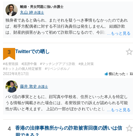
離婚・男女問題に強い弁護士
丸山 紳
弁護士
独身者であると偽られ、またそれを疑うべき事情もなかったのであれ
ば、相手方配偶者に対する不法行為責任は発生しません。 結婚詐欺
は、財産的損害があって初めて詐欺罪になるので、今回は該当しませ
ん。 貞操権侵害は、既婚者であることを偽られていて、その上既婚者
であることを知っていれば交際しなかったといえる場合に、慰謝料請
求が可能です。 LINEなどで、結婚を当然の前提にした関係だったこと
3
Twitterでの晒し
を立証できる場合は、請求は可能と考えます。
#名誉毀損
#誹謗中傷
#マッチングアプリ詐欺
#炎上対策
#ネット上の個人特定被害
#リベンジポルノ
2022年8月17日
役にたった
11
藤井 敦史
弁護士
パパ活の事実とともに、顔写真や学校名、住所といった本人を特定し
うる情報が掲載された場合には、名誉毀損での訴えが認められる可能
性が高いと考えます。 上記の一部がぼかされていたとしても、その全
体から見て、本人を特定しうる情報が掲載されていると判断できる場
合には、同様に考えます。 よろしくお願いいたします。
4
香港の法律事務所からの詐欺被害回復の誘いは信
用できる？