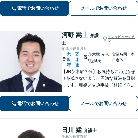
度の高い解決を目指します。まずはお
電話でお問い合わせ
メールでお問い合わせ
気軽にお電話下さい。
河野 嵩士
弁護
インタビューを見
る
士
柏葉法律事務所
大
茨
茨木駅
から
営業時間：本
阪
木
|
日定休日
徒歩6分
府
市
【JR茨木駅７分】お気持ちにわだかま
りを残さないよう、円満な解決を目指
します。離婚／交通事故／相続／不動
産といった民事事件、わいせつや窃盗
などの刑事事件にも幅広く対応。紛争
電話でお問い合わせ
メールでお問い合わせ
化してしてしまった問題も、より良い
着地点を探り、交渉を重ねます【初回
相談無料】
日川 猛
弁護士
千林法律事務所