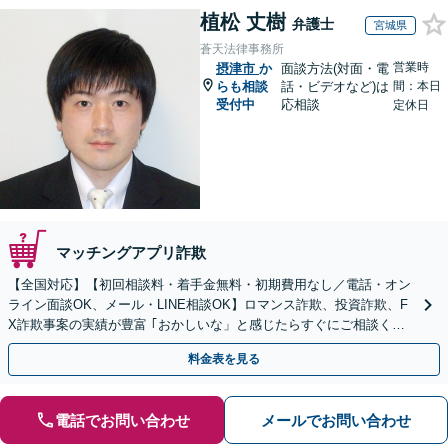
植松 丈樹
弁護士
宮城県
蒼天法律事務所
営業時
摂津市
か
面談方法(対面・電
らも相談
話・ビデオなど)は
間：本日
受付中
応相談
定休日
マッチングアプリ詐欺
【全国対応】【初回相談料・着手金無料・初期費用なし／電話・オン
ライン面談OK、メール・LINE相談OK】ロマンス詐欺、投資詐欺、F
X詐欺事案の実績が豊富 ｢おかしいな」と感じたらすぐにご相談くだ
さい。
料金表を見る
電話でお問い合わせ
メールでお問い合わせ