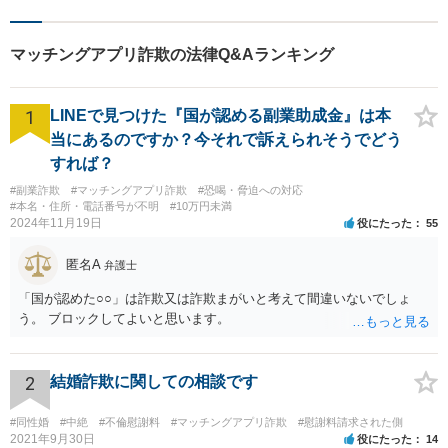
ら、裁判に勝てても回収は難しい可能性が高いです。
マッチングアプリ詐欺の法律Q&Aランキング
1
LINEで見つけた『国が認める副業助成金』は本
当にあるのですか？今それで訴えられそうでどう
すれば？
#副業詐欺
#マッチングアプリ詐欺
#恐喝・脅迫への対応
#本名・住所・電話番号が不明
#10万円未満
2024年11月19日
役にたった
55
匿名A
弁護士
「国が認めた○○」は詐欺又は詐欺まがいと考えて間違いないでしょ
う。 ブロックしてよいと思います。
2
結婚詐欺に関しての相談です
#同性婚
#中絶
#不倫慰謝料
#マッチングアプリ詐欺
#慰謝料請求された側
2021年9月30日
役にたった
14