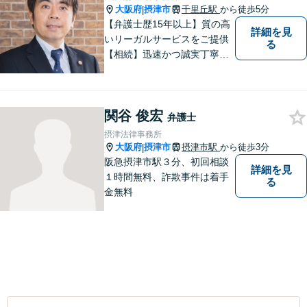
大阪府
摂津市
千里丘駅
から徒歩5分
|
【弁護士歴15年以上】質の高
詳細を見
いリーガルサービスをご提供
る
【相続】迅速かつ誠実丁寧な
対応で複雑な遺産分割もスム
ーズに解決【企業法務】業界
業種問わず対応可能！契約書
関谷 俊宏
作成／企業間トラブル／問題
弁護士
社員の対応など。顧問契約も
摂津法律事務所
可【オンライン面談】【千里
大阪府
摂津市
摂津市駅
から徒歩3分
|
丘駅5分】
阪急摂津市駅３分、初回相談
詳細を見
１時間無料、詐欺事件は着手
る
金無料