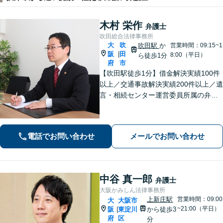
木村 栄作
弁護士
吹田総合法律事務所
大
吹
吹田駅
か
営業時間：09:15~1
阪
田
|
8:00（平日）
ら徒歩1分
府
市
【吹田駅徒歩1分】借金解決実績100件
以上／交通事故解決実績200件以上／遺
言・相続センター運営委員所属の弁護
士です。【弁護士歴10年以上】精神的
な負担や面倒な手続き、交渉はお任せ
ください。きめ細やかで丁寧な対応が
電話でお問い合わせ
メールでお問い合わせ
モットーです。
中谷 真一郎
弁護士
大阪かみしん法律事務所
上新庄駅
営業時間：09:00
大
大阪市
~21:00（平日）
阪
東淀川
から徒歩3
|
府
区
分