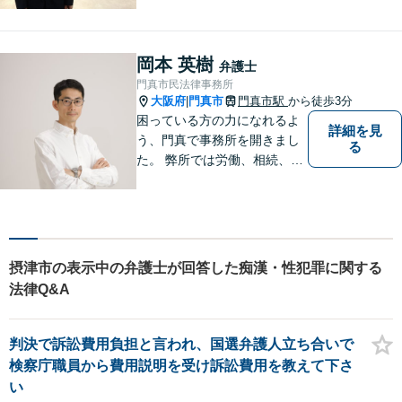
にバックアップいたします。
どなたでも相談しやすく、依
頼者様が不安を抱かないよう
岡本 英樹
弁護士
に、わかりやすく的確なアド
門真市民法律事務所
バイスを心がけております。
大阪府
門真市
門真市駅
から徒歩3分
|
困っている方の力になれるよ
詳細を見
う、門真で事務所を開きまし
る
た。 弊所では労働、相続、離
婚、交通事故、不動産、破
産、中小企業法務その他様々
な法律相談を承っておりま
す。
摂津市の表示中の弁護士が回答した痴漢・性犯罪に関する
法律Q&A
判決で訴訟費用負担と言われ、国選弁護人立ち合いで
検察庁職員から費用説明を受け訴訟費用を教えて下さ
い