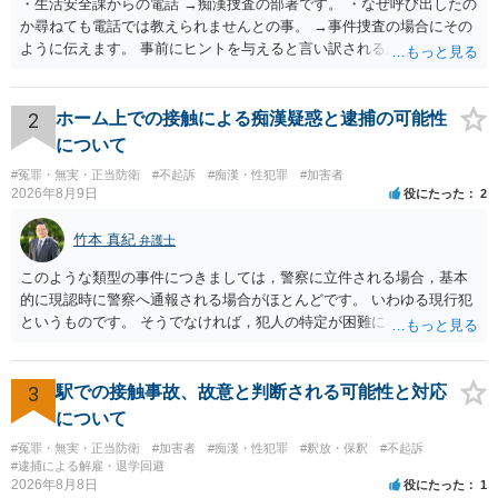
・生活安全課からの電話 →痴漢捜査の部署です。 ・なぜ呼び出したの
か尋ねても電話では教えられませんとの事。 →事件捜査の場合にその
ように伝えます。 事前にヒントを与えると言い訳されるからです。 ・
満員電車の中でかなり女性と密着してしまった可能性があるとの心当
たり →やはり痴漢として疑われているのでは。 そもそも痴漢をやって
ないのであれば、何も疑われる筋合いは無いわけですし狼狽える必要
2
ホーム上での接触による痴漢疑惑と逮捕の可能性
はないですね。
について
#冤罪・無実・正当防衛
#不起訴
#痴漢・性犯罪
#加害者
2026年8月9日
役にたった
2
竹本 真紀
弁護士
このような類型の事件につきましては，警察に立件される場合，基本
的に現認時に警察へ通報される場合がほとんどです。 いわゆる現行犯
というものです。 そうでなければ，犯人の特定が困難になってしまい
ます。 触ったかもしれないという方について，行為の判断がされる
（事件性）とともに，誰の行為かの判断がされる（犯人性）が必要な
のですが，現認時に警察が臨場できる場合以外は，基本的に犯人性を
3
駅での接触事故、故意と判断される可能性と対応
特定することができません。もちろん，常習性が顕著で，既に前科を
について
有していて警察に把握されていれば別ですが，そのような方は，この
#冤罪・無実・正当防衛
#加害者
#痴漢・性犯罪
#釈放・保釈
#不起訴
ような場所に質問を掲げてくることはありません。心配・不安になる
#逮捕による解雇・退学回避
ことはよくわかるのですが，心配・不安を感じている方は，警察に把
2026年8月8日
役にたった
1