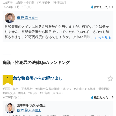
#加害者
#痴漢・性犯罪
#執行猶予
#刑事裁判
2023年11月02日(木)
役にたった
1
磯野 真
弁護士
訴訟費用のメインは国選弁護報酬かと思いますが、確実なことは分か
りません。被疑者段階から国選でついていたのであれば、その分も加
算されます。20万円程度になるでしょうか。 支払い困難であれば、判
決確定から20日以内に、訴訟費用執行免除の申立（刑事訴訟法500条）
を行う必要があります。
痴漢・性犯罪の法律Q&Aランキング
1
急な警察署からの呼び出し
#冤罪・無実・正当防衛
#逮捕や勾留の阻止・準抗告
#逮捕による解雇・退学回避
#示談交渉
#痴漢・性犯罪
#加害者（未成年）
2026年7月16日
役にたった
8
刑事事件に強い弁護士
藤本 顯人
弁護士