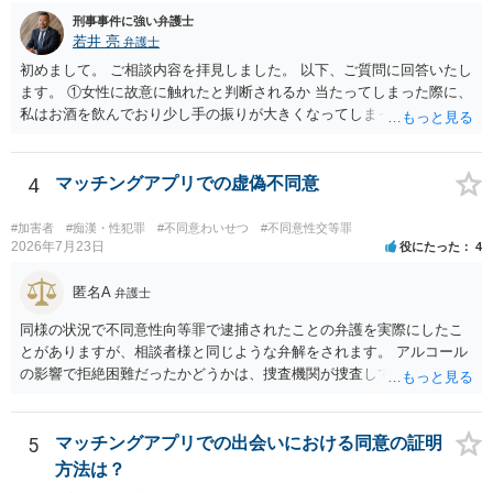
握されていることがありませんので，犯人性が特定されることはあり
刑事事件に強い弁護士
ません。したがって，自分が犯人であるとされることはないのです。
若井 亮
弁護士
ですから，相談者の場合は，大丈夫です。安心してください。それで
は，①～③に答えます。 ①について 腕の動き，女性への向かい方をみ
初めまして。 ご相談内容を拝見しました。 以下、ご質問に回答いたし
れば，酔っていて偶然の出来事か，意図的に偶然を装うように触った
ます。 ①女性に故意に触れたと判断されるか 当たってしまった際に、
のかは，わかります。触る瞬間ではなくて，触るまでの状況の方が重
私はお酒を飲んでおり少し手の振りが大きくなってしまっていたこと
要です。酔っていてふらついていたのであれば，そのときだけふらつ
も事実です。それが仮に、私が気がついていない防犯カメラに写って
いているわけではありません。腕の振り方も，そのときだけ偶然大き
いた場合、故意だと判定されやすいのでしょうか？ お伺いする限り、
くなるわけではありません。ですから，本件では，意図的だと疑われ
故意があると判断されることは無いかと思います。 ②逮捕、呼び出し
4
マッチングアプリでの虚偽不同意
ることはないと思います。その雰囲気は，当たってしまった女性にも
の可能性 この行為により、痴漢やその他の犯罪を犯したとして、逮
伝わっていたのでしょう。ですから大丈夫です。なお，故意は，主観
捕、呼び出しされる可能性はどれほどでしょうか？ 誤って当たってし
#加害者
#痴漢・性犯罪
#不同意わいせつ
#不同意性交等罪
面の話なので，防犯カメラの映像で決められることはありません。本
まっただけであり、さらにその場で女性等のアクションが無かったこ
2026年7月23日
役にたった
4
人の話（故意を否認する話）が実際の状況と矛盾しないかだけの話で
とからすると、この後に呼び出される可能性は極めて低いと思いま
す。 ②について 犯人性が特定できませんから，逮捕や呼出の可能性は
す。 ③逮捕呼び出しまでの期間 大体どれほどの期間逮捕呼び出しの可
匿名A
弁護士
ないと思います。 ③について ②がないので，③はそもそもないことが
能性があると考えれば良いのでしょうか？ 逮捕や呼び出しの可能性は
同様の状況で不同意性向等罪で逮捕されたことの弁護を実際にしたこ
前提なので，期間も考えなくて大丈夫です。 というわけで，本件は大
極めて低いと思います。 連絡が来ることはないでしょう。
とがありますが、相談者様と同じような弁解をされます。 アルコール
丈夫ですから，今後，同じような不安に襲われることがないように気
の影響で拒絶困難だったかどうかは、捜査機関が捜査して判断するこ
をつけてくださいね。それが一番大事です。
とになりますし、その結果、実際に起訴されるか、不起訴になるかも
分かりません。 また、拒絶困難であったとしても、それについて相談
者様に認識がなければ、「故意」がないという判断になることもあり
5
マッチングアプリでの出会いにおける同意の証明
ます。 相談者様はあくまで「アルコールの影響はない」「完全なる同
方法は？
意であった」とのお立場ですので、現時点で、対応できることはない