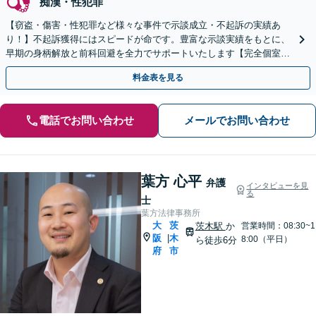
痴漢・性犯罪
【窃盗・傷害・性犯罪など様々な事件で示談成立・不起訴の実績あ
り！】不起訴獲得にはスピードが命です。豊富な示談実績をもとに、
早期の身柄解放と前科回避を全力でサポートいたします【完全個室で
プライバシー配慮】
料金表を見る
電話でお問い合わせ
メールでお問い合わせ
葉方 心平
弁護
インタビューを見
る
士
葉方法律事務所
大
茨
茨木駅
か
営業時間：08:30~1
阪
木
|
8:00（平日）
ら徒歩6分
府
市