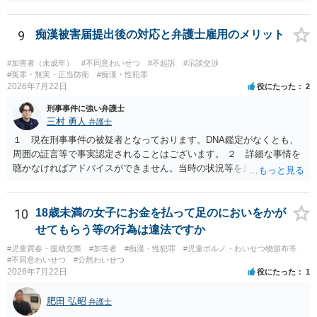
的に20万～100万円程度に収束することが多い印象を受けます。 他
方、相手方に資力がなければ、相場通りの請求は困難であることに留
意ください。 より詳細について、お聞きになりたい場合、最寄りの法
9
痴漢被害届提出後の対応と弁護士雇用のメリット
律事務所での相談を検討ください。 上記、ご参考ください。
#加害者（未成年）
#不同意わいせつ
#不起訴
#示談交渉
#冤罪・無実・正当防衛
#痴漢・性犯罪
2026年7月22日
役にたった
2
刑事事件に強い弁護士
三村 勇人
弁護士
１ 現在刑事事件の被疑者となっております。DNA鑑定がなくとも、
周囲の証言等で事実認定されることはございます。 ２ 詳細な事情を
聴かなければアドバイスができません。当時の状況等を反論していく
ことになるかと思います。 ３ 否認事件において、弁護人を選任せ
ず、当事者で解決した事例を知りません。依頼しない理由がないかと
思います。
10
18歳未満の女子にお金を払って足のにおいをかが
せてもらう等の行為は違法ですか
#児童買春・援助交際
#加害者
#痴漢・性犯罪
#児童ポルノ・わいせつ物頒布等
#不同意わいせつ
#公然わいせつ
2026年7月22日
役にたった
1
肥田 弘昭
弁護士