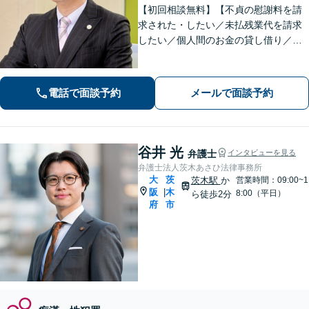
【初回相談無料】【不貞の慰謝料を請
求された・したい／未払残業代を請求
したい／個人間のお金の貸し借り／交
通事故で慰謝料を増額したい】のご相
談はお任せください！解決実績多数あ
り。【弁護士歴10年以上】【当日、夜
電話で面談予約
メールで面談予約
間・休日相談可】
谷井 光
弁護士
インタビューを見る
弁護士法人茨木あさひ法律事務所
大
茨
茨木駅
か
営業時間：09:00~1
阪
木
|
8:00（平日）
ら徒歩2分
府
市