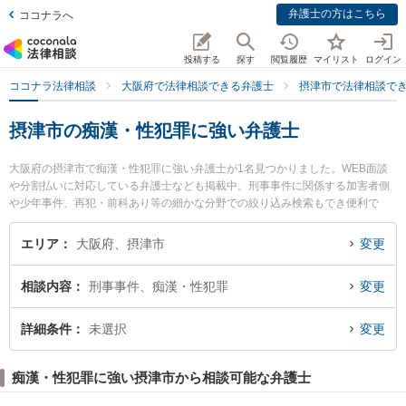
弁護士の方はこちら
ココナラへ
投稿する
探す
閲覧履歴
マイリスト
ログイン
ココナラ法律相談
大阪府で法律相談できる弁護士
摂津市で法律相談で
摂津市の痴漢・性犯罪に強い弁護士
大阪府の摂津市で痴漢・性犯罪に強い弁護士が1名見つかりました。WEB面談
や分割払いに対応している弁護士なども掲載中。刑事事件に関係する加害者側
や少年事件、再犯・前科あり等の細かな分野での絞り込み検索もでき便利で
す。特に大阪北摂法律事務所の磯野 真弁護士のプロフィール情報や弁護士費
用、強みなどが注目されています。『摂津市で土日や夜間に発生した痴漢・性
エリア
大阪府、摂津市
変更
犯罪のトラブルを今すぐに弁護士に相談したい』『痴漢・性犯罪のトラブル解
決の実績豊富な近くの弁護士を検索したい』『初回相談無料で痴漢・性犯罪を
相談内容
刑事事件、痴漢・性犯罪
変更
法律相談できる摂津市内の弁護士に相談予約したい』などでお困りの相談者さ
んにおすすめです。
詳細条件
未選択
変更
痴漢・性犯罪に強い摂津市から相談可能な弁護士