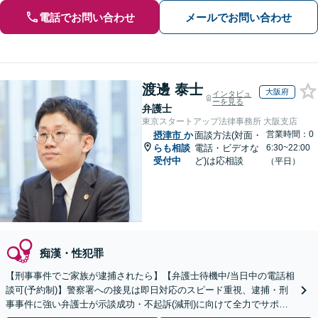
電話でお問い合わせ
メールでお問い合わせ
渡邊 泰士
大阪府
インタビュ
ーを見る
弁護士
東京スタートアップ法律事務所 大阪支店
営業時間：0
摂津市
か
面談方法(対面・
らも相談
電話・ビデオな
6:30~22:00
受付中
ど)は応相談
（平日）
痴漢・性犯罪
【刑事事件でご家族が逮捕されたら】【弁護士待機中/当日中の電話相
談可(予約制)】警察署への接見は即日対応のスピード重視、逮捕・刑
事事件に強い弁護士が示談成功・不起訴(減刑)に向けて全力でサポー