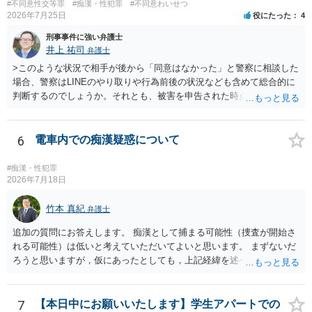
#不同意性交等罪
#痴漢・性犯罪
#不同意わいせつ
のではないでしょうか？（同意してたよねと言っても火に油をそそぐ
2026年7月25日
役にたった
4
だけになりかねません。） そのため、現時点でこれ以上アドバイスで
きることはないとなります。これで回答を終わります。
刑事事件に強い弁護士
井上 祐司
弁護士
>このような状況で相手が後から「同意はなかった」と警察に相談した
場合、警察はLINEのやり取りや行為前後の状況なども含めて総合的に
判断するのでしょうか。それとも、被害を申告された時点で私がかな
り不利になるのでしょうか。 同様のご相談を、検察官送致されたも
の（不起訴事案）を含めて数件経験していますが、いずれも警察の対
応は前者です。 特に近年は、いわゆる異性間のトラブルから報復的
6
電車内での痴漢疑惑について
に不同意性交・不同意わいせつの罪の被害届が出される事案が頻発し
ており、警察も闇雲な逮捕をしないよう慎重になっているため、まず
#痴漢・性犯罪
は前後のＬＩＮＥやInstagram等の履歴をすべて統括的に縦覧して、
2026年7月18日
「被害者の被害申告内容が本当に信用できるものか」を見極めてから
動くようになっていると感じます。
竹本 真紀
弁護士
追加の質問にお答えします。 痴漢として捕まる可能性（捜査が開始さ
れる可能性）は低いと考えていただいてよいと思います。 まずないだ
ろうと思いますが，仮にあったとしても，上記経緯を述べていただ
き，自分は肘を動かしてもなければ，故意も全くなかったこと，相手
の方が動いた結果当たってしまったにすぎないことを述べれば大丈夫
です。 相手の方は，オーバーに表現すると，自然と嘘となるので，自
7
【本日中にお願いいたします】学生アパートでの