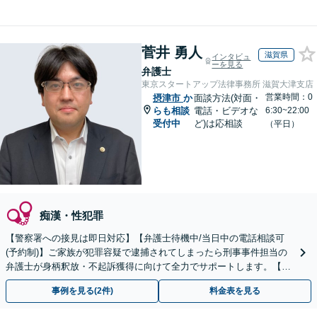
菅井 勇人
滋賀県
インタビュ
ーを見る
弁護士
東京スタートアップ法律事務所 滋賀大津支店
営業時間：0
摂津市
か
面談方法(対面・
らも相談
電話・ビデオな
6:30~22:00
受付中
ど)は応相談
（平日）
痴漢・性犯罪
【警察署への接見は即日対応】【弁護士待機中/当日中の電話相談可
(予約制)】ご家族が犯罪容疑で逮捕されてしまったら刑事事件担当の
弁護士が身柄釈放・不起訴獲得に向けて全力でサポートします。【毎
月100名以上の相談実績】【関西エリア全域対応】
事例を見る(2件)
料金表を見る