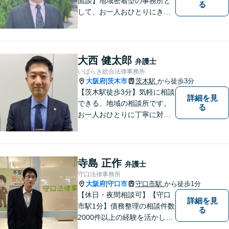
面談】地域密着型の事務所と
る
して、お一人おひとりにきめ
細やかなリーガルサービスを
ご提供します。離婚・相続・
刑事事件など、幅広いお困り
ごとに対応！まずは無料相談
大西 健太郎
弁護士
にお越しください。【完全個
いばらき総合法律事務所
室対応】
大阪府
茨木市
茨木駅
から徒歩3分
|
【茨木駅徒歩3分】気軽に相談
詳細を見
できる、地域の相談所です。
る
お一人おひとりに丁寧に対応
し、納得のいく解決へと導き
ます。離婚・交通事故・遺産
相続など、幅広く対応可能◎
お困りごとがあれば、すぐに
寺島 正作
弁護士
ご相談を！
守口法律事務所
大阪府
守口市
守口市駅
から徒歩1分
|
【休日・夜間相談可】【守口
詳細を見
市駅1分】債務整理の相談件数
る
2000件以上の経験を活かし、
依頼者様の法律問題を徹底的