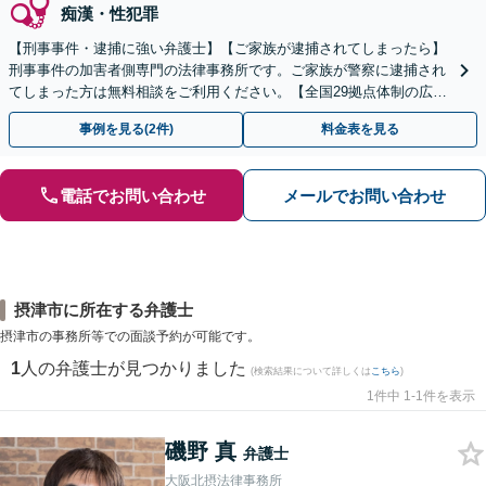
痴漢・性犯罪
【刑事事件・逮捕に強い弁護士】【ご家族が逮捕されてしまったら】
刑事事件の加害者側専門の法律事務所です。ご家族が警察に逮捕され
てしまった方は無料相談をご利用ください。【全国29拠点体制の広域
対応】【弁護士待機中/当日中の電話相談可(予約制)】
事例を見る(2件)
料金表を見る
電話でお問い合わせ
メールでお問い合わせ
摂津市に所在する弁護士
摂津市の事務所等での面談予約が可能です。
1
人の弁護士が見つかりました
(検索結果について詳しくは
こちら
)
1件中 1-1件を表示
磯野 真
弁護士
大阪北摂法律事務所