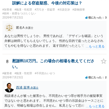
分に不利益がかかってくると認識します。 これがブレーキとなり，表
誤解による窃盗疑惑、今後の対応策は？
現されることはないと思っていただいて大丈夫です。 なお，痴漢の場
#加害者
#痴漢・性犯罪
#万引き・窃盗罪
#示談交渉
#器物損壊
合，問題となるのは基本的に現場で被害申告（被害の目撃）があった
#前科・前歴をつけたくない
場合がほとんどです。 そうでないと，犯人の特定につながりません。
2026年7月23日
役にたった
3
防犯カメラを気にされるかもしれませんが，本件の場合，防犯カメラ
があれば，かえって相談者が動いていないことがはっきり確認される
匿名A
弁護士
と思います。 ですから，この件については，相談者に捜査が及ぶこと
はないだろうと思っていただいて大丈夫です。 安心して下さいね。
あなたは男性でしょうか。 男性であれば、「デザインを確認」という
弁解は納得してもらえないでしょう。 性的な目的で盗ったとみなされ
てもやむを得ないと思われます。 返す目的だったとしても、性的な目
的の達成のためだとすれば、一旦、自室にもちかえっている以上、不
法領得の意思は発現しており、窃盗の既遂罪は成立し得まると思われ
ます。 元の場所に戻したのは、前述の目的を遂行する関係上、ばれな
8
慰謝料10万円。この場合の相場を教えてくださ
いように戻したと評価されることになるのではないかと思います。 防
い。
犯カメラに写っているのがあなたなのかは不明ですが、極めて深刻な
#被害者
#痴漢・性犯罪
#不同意わいせつ
事態になっているのは確かです。お早目にご両親などとも相談して、
2026年7月23日
役にたった
2
弁護士を依頼の上、示談の方向で動かれるのがよろしいかと思いま
す。
西浦 嘉博
弁護士
相談者さんが被った被害から、不同意わいせつ罪が相手方の被疑事実
ではないかと思われます。 不同意わいせつ罪の示談金はケースごとに
異なり、明確な相場は存在しません。 私見となって恐縮ですが、一般