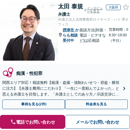
太田 泰規
大阪府
インタビュ
ーを見る
弁護士
弁護士法人法律事務所ロイヤーズ・ハイ 堺オ
フィス
営業時間：0
摂津市
か
面談方法(対面・
らも相談
電話・ビデオな
8:30~19:00
受付中
ど)は応相談
（平日）
痴漢・性犯罪
関西エリア対応！相談無料【痴漢・盗撮・強制わいせつ・窃盗・横領
に注力】【弁護士費用にこだわり】「一生に一度頼んでよかった」と
思える弁護士を目指します。「弁護士としてのあり方／示談交渉に義
を」「弁護士費用にこだわる」依頼者に寄り添った金額設定
事例を見る(2件)
料金表を見る
電話でお問い合わせ
メールでお問い合わせ