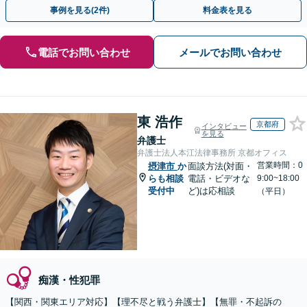
トします。【加害者側の相談専門】
事例を見る(2件)
料金表を見る
電話でお問い合わせ
メールでお問い合わせ
東 浩作
京都府
インタビュー
を見る
弁護士
弁護士法人本江法律事務所 京都オフィス
営業時間：0
摂津市
か
面談方法(対面・
らも相談
電話・ビデオな
9:00~18:00
受付中
ど)は応相談
（平日）
痴漢・性犯罪
【関西・関東エリア対応】【理不尽と戦う弁護士】【無罪・不起訴の