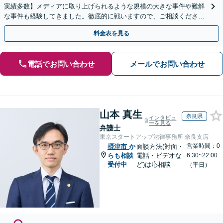
実績多数】メディアに取り上げられるような規模の大きな事件や難解
な事件も経験してきました。徹底的に戦いますので、ご相談くださ
い。【電話・メール・WEB相談可】
料金表を見る
電話でお問い合わせ
メールでお問い合わせ
山本 真生
奈良県
インタビュ
ーを見る
弁護士
東京スタートアップ法律事務所 奈良支店
営業時間：0
摂津市
か
面談方法(対面・
らも相談
電話・ビデオな
6:30~22:00
受付中
ど)は応相談
（平日）