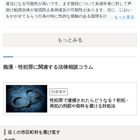
違法になる可能性が高いです。まず後段について未成年者に対して声
掛け勧誘自体が迷惑防止条例違反の可能性があります。次に、におい
をかがせてもらう行為や特に性的な接触のある股間を踏ませる行為
は、児童に有害行為をさせるとして児童福祉法違反、青少年保護育成
条例違反などに該当する可能性が高いです。ご参考にしてください。
もっとみる
痴漢・性犯罪に関連する法律相談コラム
刑事事件
性犯罪で逮捕されたらどうなる？初犯・
再犯の刑罰や前科を避ける対処法
近くの市区町村を選び直す