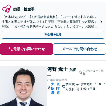
痴漢・性犯罪
【茨木駅徒歩6分】【初回電話相談無料】【スピード対応】根気強い
主張と地道な交渉が強みです！性犯罪／窃盗罪／薬物事件など幅広く
対応。「まず何から解決すべきか分からない」という方も、お気軽に
ご相談ください【朝8:30から営業】【電話相談可】
料金表を見る
電話でお問い合わせ
メールでお問い合わせ
河野 嵩士
弁護
インタビューを見
る
士
柏葉法律事務所
大
茨
茨木駅
か
営業時間：10:00~1
阪
木
|
8:00（平日）
ら徒歩6分
府
市