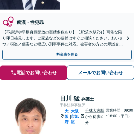
痴漢・性犯罪
【不起訴や早期身柄開放の実績多数あり】【JR茨木駅7分】可能な限
り即日接見します。ご家族などの逮捕はすぐご相談ください。わいせ
つ／窃盗／傷害など幅広い刑事事件に対応。被害者の方との示談交渉
の成立経験も豊富です【初回相談無料】【土日祝対応可】
料金表を見る
電話でお問い合わせ
メールでお問い合わせ
日川 猛
弁護士
千林法律事務所
千林大宮駅
営業時間：09:00
大
大阪
~18:00（平日）
阪
市旭
から徒歩2
|
府
区
分