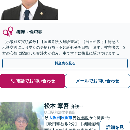
痴漢・性犯罪
【示談成立実績多数】【国選弁護人経験豊富】【当日相談可】得意の
示談交渉により早期の身柄解放・不起訴処分を目指します。被害者の
方の心情に配慮した交渉力が強み。車ですぐに接見に駆けつけます。
逮捕された際にはすぐにご相談を。【千林大宮駅徒歩2分】
料金表を見る
電話でお問い合わせ
メールでお問い合わせ
松本 章吾
弁護士
吹田駅前法律事務所
大阪府
吹田市
吹田駅
から徒歩2分
|
【吹田駅徒歩2分】【初回無料
詳細を見