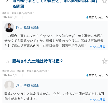
4
遺言執行者としての責務と、弟の葬儀出席に関す
る問題
#遺言
#遺言執行者の選任
2024年1月18日
役にたった
5
岡田 晃朝
弁護士
この場合、直ちに父が亡くなったことを知らせず、弟を葬儀に出席さ
せなくても問題ないですか。葬儀をが終わった後に、私は遺言執行者
として弟に遺言書の内容、財産目録等（遺言執行者の職務）を知らせ
ればよいですか。 葬儀は喪主が主催する行事ですから、誰を参加させ
るかは喪主の自由です。 呼ばなくてもかまいません。 そもそも、そう
いう法律関係にありません。 遺言の内容と遺産の総額の通知、公正証
5
贈与された土地は特有財産？
書でない場合は遺言の検認については、執行者に通知義務があるの
で、対応しましょう。 そのあとは遺留分の請求などがあればそれへの
#財産分与
#審判
#遺言執行者の選任
対応となるでしょう。
2021年7月19日
役にたった
5
澤田 奈穗
弁護士
間違いということはありません。 ただ、ご主人の主張が認められる可
能性があるといえます。