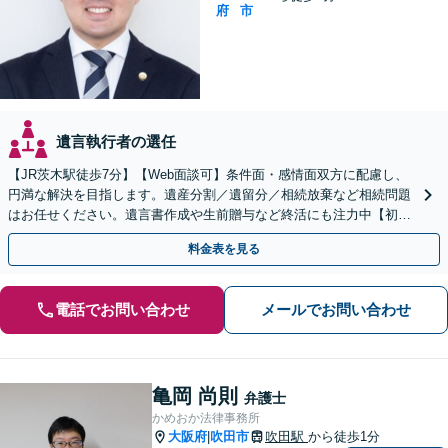
府
市
遺言執行者の選任
【JR茨木駅徒歩7分】【Web面談可】条件面・感情面双方に配慮し、
円満な解決を目指します。遺産分割／遺留分／相続放棄など相続問題
はお任せください。遺言書作成や生前贈与など終活にも注力中【初回
相談無料】負債や土地・建物が含まれる相続にも対応
料金表を見る
電話でお問い合わせ
メールでお問い合わせ
亀岡 尚則
弁護士
かめおか法律事務所
大阪府
吹田市
吹田駅
から徒歩1分
|