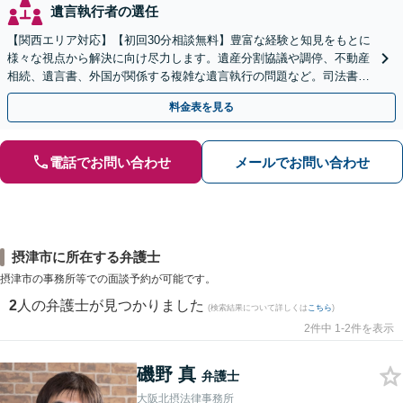
遺言執行者の選任
【関西エリア対応】【初回30分相談無料】豊富な経験と知見をもとに
様々な視点から解決に向け尽力します。遺産分割協議や調停、不動産
相続、遺言書、外国が関係する複雑な遺言執行の問題など。司法書士
や税理士とも連携し、円滑な解決を【オンライン面談可】
料金表を見る
電話でお問い合わせ
メールでお問い合わせ
摂津市に所在する弁護士
摂津市の事務所等での面談予約が可能です。
2
人の弁護士が見つかりました
(検索結果について詳しくは
こちら
)
2件中 1-2件を表示
磯野 真
弁護士
大阪北摂法律事務所