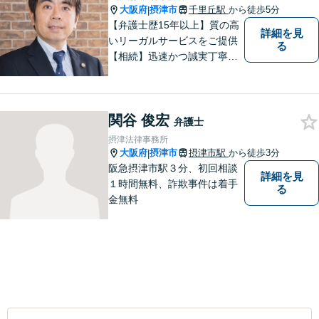
大阪府
摂津市
千里丘駅
から徒歩5分
|
【弁護士歴15年以上】質の高
詳細を見
いリーガルサービスをご提供
る
【相続】迅速かつ誠実丁寧な
対応で複雑な遺産分割もスム
ーズに解決【企業法務】業界
業種問わず対応可能！契約書
関谷 俊宏
作成／企業間トラブル／問題
弁護士
社員の対応など。顧問契約も
摂津法律事務所
可【オンライン面談】【千里
大阪府
摂津市
摂津市駅
から徒歩3分
|
丘駅5分】
阪急摂津市駅３分、初回相談
詳細を見
１時間無料、詐欺事件は着手
る
金無料