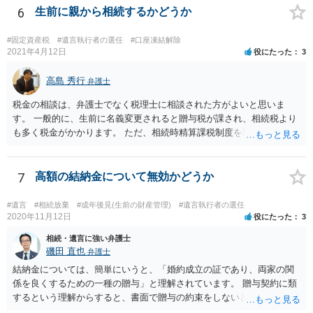
6
生前に親から相続するかどうか
#固定資産税
#遺言執行者の選任
#口座凍結解除
2021年4月12日
役にたった
3
高島 秀行
弁護士
税金の相談は、弁護士でなく税理士に相談された方がよいと思いま
す。 一般的に、生前に名義変更されると贈与税が課され、相続税より
も多く税金がかかります。 ただ、相続時精算課税制度を取れば、実質
的に相続税と同等の税金で済む可能性があります。 実際に税理士にど
ういう場合にどれくらい税金がかかるか計算してもらって どういう方
針を取るか決められたらよいと思います。
7
高額の結納金について無効かどうか
#遺言
#相続放棄
#成年後見(生前の財産管理)
#遺言執行者の選任
2020年11月12日
役にたった
3
相続・遺言に強い弁護士
磯田 直也
弁護士
結納金については、簡単にいうと、「婚約成立の証であり、両家の関
係を良くするための一種の贈与」と理解されています。 贈与契約に類
するという理解からすると、書面で贈与の約束をしないと相手方は支
払いを請求できません。 反面、実際に支払ったあとから返金を求める