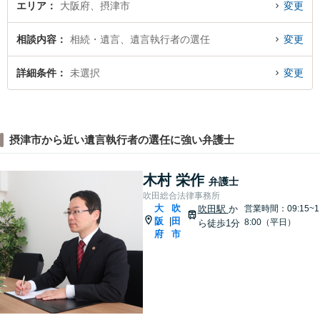
エリア
大阪府、摂津市
変更
相談内容
相続・遺言、遺言執行者の選任
変更
詳細条件
未選択
変更
摂津市から近い遺言執行者の選任に強い弁護士
木村 栄作
弁護士
吹田総合法律事務所
大
吹
吹田駅
か
営業時間：09:15~1
阪
田
|
8:00（平日）
ら徒歩1分
府
市