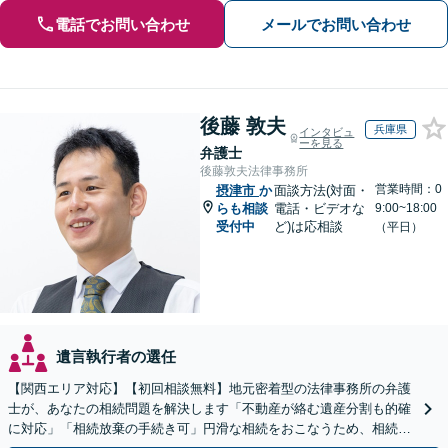
電話でお問い合わせ
メールでお問い合わせ
後藤 敦夫
兵庫県
インタビュ
ーを見る
弁護士
後藤敦夫法律事務所
営業時間：0
摂津市
か
面談方法(対面・
らも相談
電話・ビデオな
9:00~18:00
受付中
ど)は応相談
（平日）
遺言執行者の選任
【関西エリア対応】【初回相談無料】地元密着型の法律事務所の弁護
士が、あなたの相続問題を解決します「不動産が絡む遺産分割も的確
に対応」「相続放棄の手続き可」円滑な相続をおこなうため、相続問