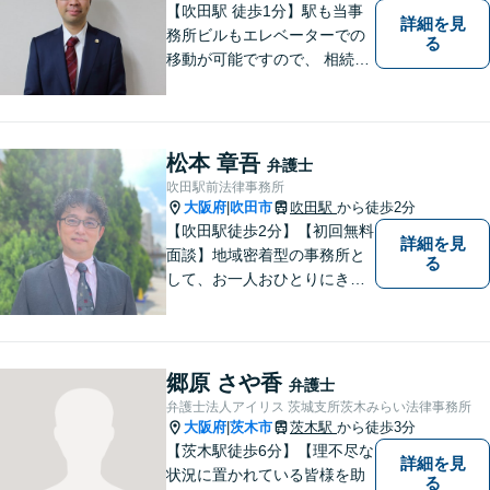
【吹田駅 徒歩1分】駅も当事
詳細を見
務所ビルもエレベーターでの
る
移動が可能ですので、 相続の
ご相談にご家族で来られる方
やご高齢の方にも安心してご
利用いただけます。ご希望が
あれば出張相談にも応じてお
松本 章吾
弁護士
りますのでお気軽にご相談く
吹田駅前法律事務所
ださい。
大阪府
吹田市
吹田駅
から徒歩2分
|
【吹田駅徒歩2分】【初回無料
詳細を見
面談】地域密着型の事務所と
る
して、お一人おひとりにきめ
細やかなリーガルサービスを
ご提供します。離婚・相続・
刑事事件など、幅広いお困り
ごとに対応！まずは無料相談
郷原 さや香
弁護士
にお越しください。【完全個
弁護士法人アイリス 茨城支所茨木みらい法律事務所
室対応】
大阪府
茨木市
茨木駅
から徒歩3分
|
【茨木駅徒歩6分】【理不尽な
詳細を見
状況に置かれている皆様を助
る