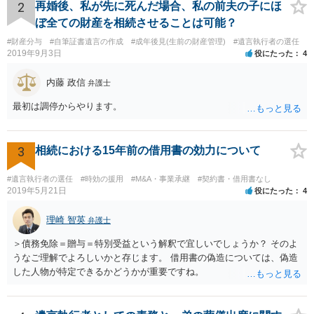
2
再婚後、私が先に死んだ場合、私の前夫の子にほ
ぼ全ての財産を相続させることは可能？
#財産分与
#自筆証書遺言の作成
#成年後見(生前の財産管理)
#遺言執行者の選任
2019年9月3日
役にたった
4
内藤 政信
弁護士
最初は調停からやります。
3
相続における15年前の借用書の効力について
#遺言執行者の選任
#時効の援用
#M&A・事業承継
#契約書・借用書なし
2019年5月21日
役にたった
4
理崎 智英
弁護士
＞債務免除＝贈与＝特別受益という解釈で宜しいでしょうか？ そのよ
うなご理解でよろしいかと存じます。 借用書の偽造については、偽造
した人物が特定できるかどうかが重要ですね。