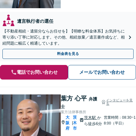
遺言執行者の選任
【不動産相続・遺留分ならお任せを】【明瞭な料金体系】お気持ちに
寄り添い丁寧に対応します。その他、相続放棄／遺言書作成など、相
続問題に幅広く精通しています。
料金表を見る
電話でお問い合わせ
メールでお問い合わせ
葉方 心平
弁護
インタビューを見
る
士
葉方法律事務所
大
茨
茨木駅
か
営業時間：08:30~1
阪
木
|
8:00（平日）
ら徒歩6分
府
市