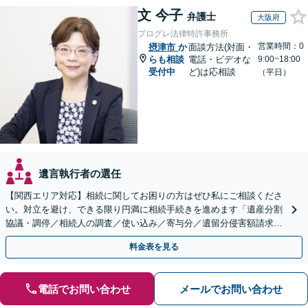
文 今子
弁護士
大阪府
プログレ法律特許事務所
営業時間：0
摂津市
か
面談方法(対面・
らも相談
電話・ビデオな
9:00~18:00
受付中
ど)は応相談
（平日）
遺言執行者の選任
【関西エリア対応】相続に関してお困りの方はぜひ私にご相談くださ
い。対立を避け、できる限り円満に相続手続きを進めます「遺産分割
協議・調停／相続人の調査／使い込み／寄与分／遺留分侵害額請求／
相続放棄（借金の相続）／遺言書作成【休日・夜間相談可】
料金表を見る
電話でお問い合わせ
メールでお問い合わせ