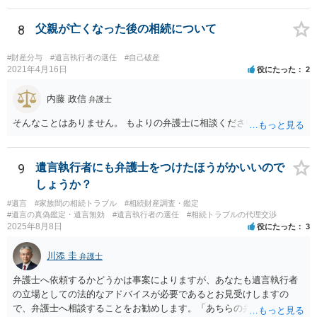
ことは困難です。 くれぐれも今後お気をつけください。 弁護士に対応
を依頼されるのも悪くはありませんが、感情的な理由が強いと思いま
8
父親が亡くなった後の相続について
すので法的観点から説得を試みても解決は難しいように思います。
#財産分与
#遺言執行者の選任
#自己破産
2021年4月16日
役にたった
2
内藤 政信
弁護士
そんなことはありません。 もよりの弁護士に相談ください。
9
遺言執行者にも弁護士をつけたほうがかいいので
しょうか？
#遺言
#家族間の相続トラブル
#相続財産調査・鑑定
#遺言の真偽鑑定・遺言無効
#遺言執行者の選任
#相続トラブルの代理交渉
2025年8月8日
役にたった
3
川添 圭
弁護士
弁護士へ依頼するかどうかは事案によりますが、あなたも遺言執行者
の立場としての法的なアドバイスが必要であるとお見受けしますの
で、弁護士へ相談することをお勧めします。「あちらの弁護士」（元