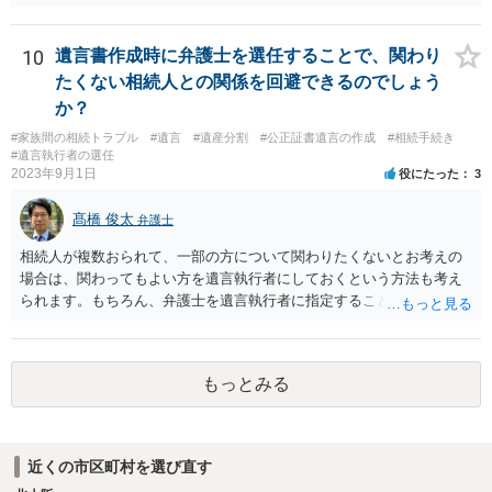
嫁と娘の弁護士のことでしょうか）へ聴いても、自分に有利な主張や
誘導しかしてこないと思います。
10
遺言書作成時に弁護士を選任することで、関わり
たくない相続人との関係を回避できるのでしょう
か？
#家族間の相続トラブル
#遺言
#遺産分割
#公正証書遺言の作成
#相続手続き
#遺言執行者の選任
2023年9月1日
役にたった
3
髙橋 俊太
弁護士
相続人が複数おられて、一部の方について関わりたくないとお考えの
場合は、関わってもよい方を遺言執行者にしておくという方法も考え
られます。もちろん、弁護士を遺言執行者に指定することもできます
が、（関わってもよい）相続人を遺言執行者に指定しておいて、その
方に再委任の権限を付与しておくという方法もあります。 一度、弁護
士に直接ご相談されることをお勧めいたします。
もっとみる
近くの市区町村を選び直す