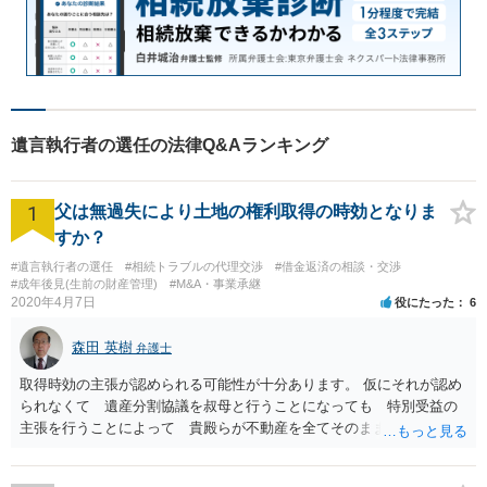
遺言執行者の選任の法律Q&Aランキング
1
父は無過失により土地の権利取得の時効となりま
すか？
#遺言執行者の選任
#相続トラブルの代理交渉
#借金返済の相談・交渉
#成年後見(生前の財産管理)
#M&A・事業承継
2020年4月7日
役にたった
6
森田 英樹
弁護士
取得時効の主張が認められる可能性が十分あります。 仮にそれが認め
られなくて 遺産分割協議を叔母と行うことになっても 特別受益の
主張を行うことによって 貴殿らが不動産を全てそのまま取得できる
ことが可能でしょう。