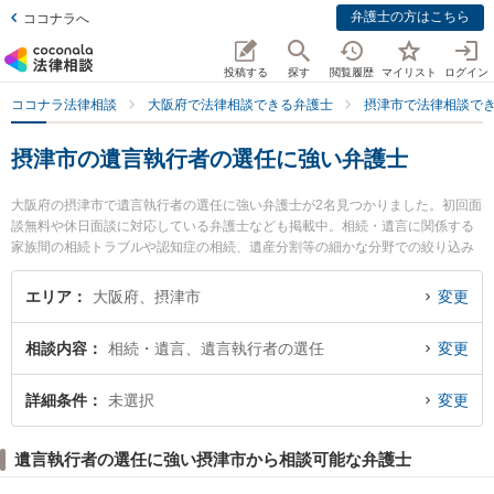
弁護士の方はこちら
ココナラへ
投稿する
探す
閲覧履歴
マイリスト
ログイン
ココナラ法律相談
大阪府で法律相談できる弁護士
摂津市で法律相談で
摂津市の遺言執行者の選任に強い弁護士
大阪府の摂津市で遺言執行者の選任に強い弁護士が2名見つかりました。初回面
談無料や休日面談に対応している弁護士なども掲載中。相続・遺言に関係する
家族間の相続トラブルや認知症の相続、遺産分割等の細かな分野での絞り込み
検索もでき便利です。特に大阪北摂法律事務所の磯野 真弁護士や摂津法律事務
所の関谷 俊宏弁護士のプロフィール情報や弁護士費用、強みなどが注目されて
エリア
大阪府、摂津市
変更
います。『摂津市で土日や夜間に発生した遺言執行者の選任のトラブルを今す
ぐに弁護士に相談したい』『遺言執行者の選任のトラブル解決の実績豊富な近
相談内容
相続・遺言、遺言執行者の選任
変更
くの弁護士を検索したい』『初回相談無料で遺言執行者の選任を法律相談でき
る摂津市内の弁護士に相談予約したい』などでお困りの相談者さんにおすすめ
です。
詳細条件
未選択
変更
遺言執行者の選任に強い摂津市から相談可能な弁護士