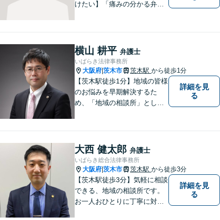
けたい】「痛みの分かる弁護
士」をモットーに、あらゆる
お困りごとの解決を図りま
す。離婚／労働／交通事故な
ど、お困りごとはお気軽にご
横山 耕平
弁護士
相談くださいませ。
いばらき法律事務所
大阪府
茨木市
茨木駅
から徒歩1分
|
【茨木駅徒歩1分】地域の皆様
詳細を見
のお悩みを早期解決するた
る
め、「地域の相談所」として
柔軟に対応してまいります。
大西 健太郎
弁護士
いばらき総合法律事務所
大阪府
茨木市
茨木駅
から徒歩3分
|
【茨木駅徒歩3分】気軽に相談
詳細を見
できる、地域の相談所です。
る
お一人おひとりに丁寧に対応
し、納得のいく解決へと導き