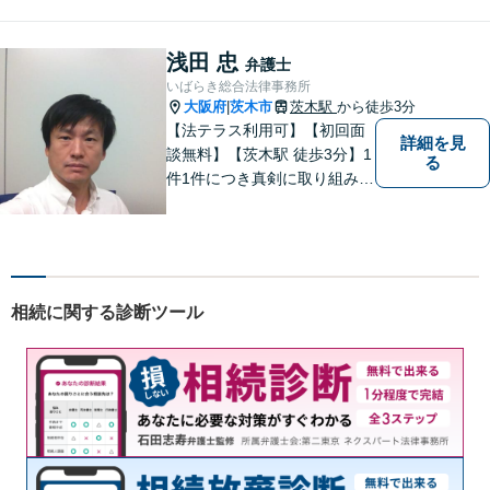
ます。離婚・交通事故・遺産
相続など、幅広く対応可能◎
お困りごとがあれば、すぐに
浅田 忠
弁護士
ご相談を！
いばらき総合法律事務所
大阪府
茨木市
茨木駅
から徒歩3分
|
【法テラス利用可】【初回面
詳細を見
談無料】【茨木駅 徒歩3分】1
る
件1件につき真剣に取り組み、
依頼者にとって最適な解決を
目指したいと思っておりま
す。 依頼者さまの抱えていら
っしゃる不安や、ご希望を丁
寧にお伺いいたします。
相続に関する診断ツール