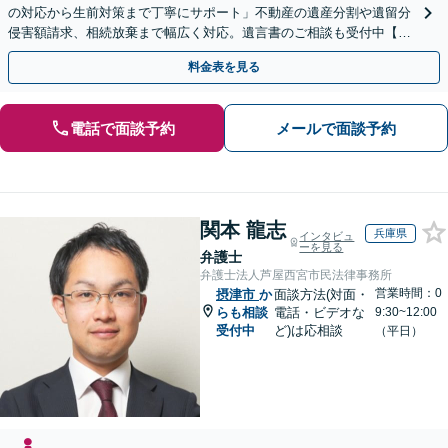
の対応から生前対策まで丁寧にサポート」不動産の遺産分割や遺留分
侵害額請求、相続放棄まで幅広く対応。遺言書のご相談も受付中【夜
間・休日面談可】【WEB面談】【完全個室】
料金表を見る
電話で面談予約
メールで面談予約
関本 龍志
兵庫県
インタビュ
ーを見る
弁護士
弁護士法人芦屋西宮市民法律事務所
営業時間：0
摂津市
か
面談方法(対面・
らも相談
電話・ビデオな
9:30~12:00
受付中
ど)は応相談
（平日）