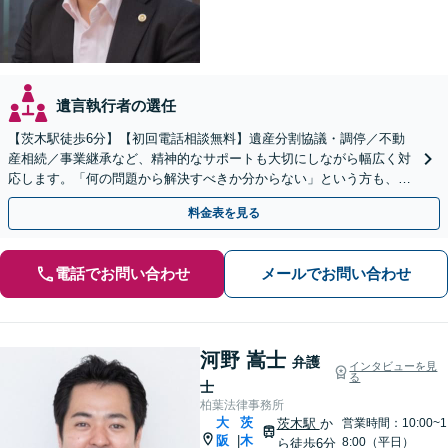
遺言執行者の選任
【茨木駅徒歩6分】【初回電話相談無料】遺産分割協議・調停／不動
産相続／事業継承など、精神的なサポートも大切にしながら幅広く対
応します。「何の問題から解決すべきか分からない」という方も、お
気軽にご相談ください【関連士業と連携】
料金表を見る
電話でお問い合わせ
メールでお問い合わせ
河野 嵩士
弁護
インタビューを見
る
士
柏葉法律事務所
大
茨
茨木駅
か
営業時間：10:00~1
阪
木
|
8:00（平日）
ら徒歩6分