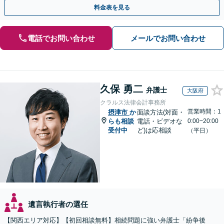
題は自分の代で解決しましょう【完全個室制】
料金表を見る
電話でお問い合わせ
メールでお問い合わせ
久保 勇二
弁護士
大阪府
クラルス法律会計事務所
営業時間：1
摂津市
か
面談方法(対面・
らも相談
電話・ビデオな
0:00~20:00
受付中
ど)は応相談
（平日）
遺言執行者の選任
【関西エリア対応】【初回相談無料】相続問題に強い弁護士「紛争後