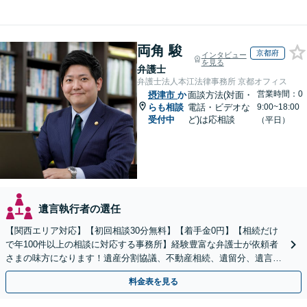
両角 駿
京都府
インタビュー
を見る
弁護士
弁護士法人本江法律事務所 京都オフィス
営業時間：0
摂津市
か
面談方法(対面・
らも相談
電話・ビデオな
9:00~18:00
受付中
ど)は応相談
（平日）
遺言執行者の選任
【関西エリア対応】【初回相談30分無料】【着手金0円】【相続だけ
で年100件以上の相談に対応する事務所】経験豊富な弁護士が依頼者
さまの味方になります！遺産分割協議、不動産相続、遺留分、遺言書
の作成など【烏丸御池駅7分】
料金表を見る