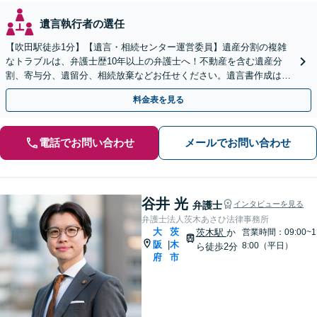
遺言執行者の選任
【吹田駅徒歩1分】【遺言・相続センター運営委員】遺産分割の複雑
なトラブルは、弁護士歴10年以上の弁護士へ！不動産を含む遺産分
割、寄与分、遺留分、相続放棄などお任せください。遺言書作成は自
宅訪問にも対応。【税理士や司法書士とも連携】
料金表を見る
電話でお問い合わせ
メールでお問い合わせ
谷井 光
弁護士
インタビューを見る
弁護士法人茨木あさひ法律事務所
大
茨
茨木駅
か
営業時間：09:00~1
阪
木
|
8:00（平日）
ら徒歩2分
府
市