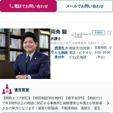
電話でお問い合わせ
メールでお問い合わせ
両角 駿
京都府
インタビュー
を見る
弁護士
弁護士法人本江法律事務所 京都オフィス
営業時間：0
摂津市
か
面談方法(対面・
らも相談
電話・ビデオな
9:00~18:00
受付中
ど)は応相談
（平日）
遺言変更
【関西エリア対応】【初回相談30分無料】【着手金0円】【相続だけ
で年100件以上の相談に対応する事務所】経験豊富な弁護士が依頼者
さまの味方になります！遺産分割協議、不動産相続、遺留分、遺言書