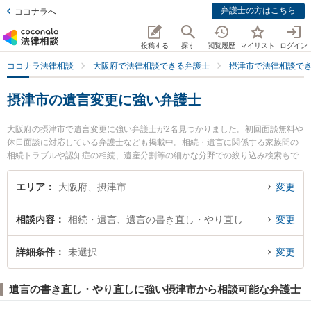
弁護士の方はこちら
ココナラへ
投稿する
探す
閲覧履歴
マイリスト
ログイン
ココナラ法律相談
大阪府で法律相談できる弁護士
摂津市で法律相談で
摂津市の遺言変更に強い弁護士
大阪府の摂津市で遺言変更に強い弁護士が2名見つかりました。初回面談無料や
休日面談に対応している弁護士なども掲載中。相続・遺言に関係する家族間の
相続トラブルや認知症の相続、遺産分割等の細かな分野での絞り込み検索もで
き便利です。特に大阪北摂法律事務所の磯野 真弁護士や摂津法律事務所の関谷
俊宏弁護士のプロフィール情報や弁護士費用、強みなどが注目されています。
エリア
大阪府、摂津市
変更
『摂津市で土日や夜間に発生した遺言変更のトラブルを今すぐに弁護士に相談
したい』『遺言変更のトラブル解決の実績豊富な近くの弁護士を検索したい』
相談内容
相続・遺言、遺言の書き直し・やり直し
変更
『初回相談無料で遺言変更を法律相談できる摂津市内の弁護士に相談予約した
い』などでお困りの相談者さんにおすすめです。
詳細条件
未選択
変更
遺言の書き直し・やり直しに強い摂津市から相談可能な弁護士