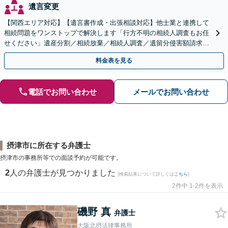
遺言変更
【関西エリア対応】【遺言書作成・出張相談対応】他士業と連携して
相続問題をワンストップで解決します「行方不明の相続人調査もお任
せください」遺産分割／相続放棄／相続人調査／遺留分侵害額請求／
登記など【休日・夜間面談可】【分割払い対応】
料金表を見る
電話でお問い合わせ
メールでお問い合わせ
摂津市に所在する弁護士
摂津市の事務所等での面談予約が可能です。
2
人の弁護士が見つかりました
(検索結果について詳しくは
こちら
)
2件中 1-2件を表示
磯野 真
弁護士
大阪北摂法律事務所