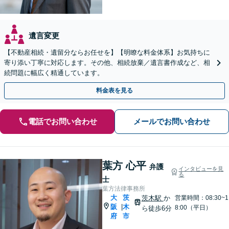
遺言変更
【不動産相続・遺留分ならお任せを】【明瞭な料金体系】お気持ちに
寄り添い丁寧に対応します。その他、相続放棄／遺言書作成など、相
続問題に幅広く精通しています。
料金表を見る
電話でお問い合わせ
メールでお問い合わせ
葉方 心平
弁護
インタビューを見
る
士
葉方法律事務所
大
茨
茨木駅
か
営業時間：08:30~1
阪
木
|
8:00（平日）
ら徒歩6分
府
市