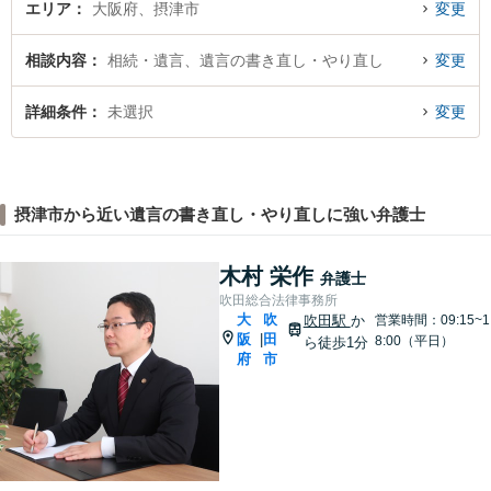
エリア
大阪府、摂津市
変更
相談内容
相続・遺言、遺言の書き直し・やり直し
変更
詳細条件
未選択
変更
摂津市から近い遺言の書き直し・やり直しに強い弁護士
木村 栄作
弁護士
吹田総合法律事務所
大
吹
吹田駅
か
営業時間：09:15~1
阪
田
|
8:00（平日）
ら徒歩1分
府
市