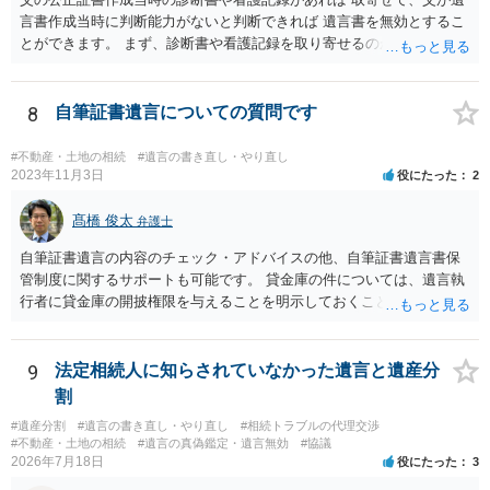
言書作成当時に判断能力がないと判断できれば 遺言書を無効とするこ
とができます。 まず、診断書や看護記録を取り寄せるのが重要となり
ます。 ご自分で取り寄せるか、弁護士に取り寄せてもらうかしたらよ
いと思います。
8
自筆証書遺言についての質問です
#不動産・土地の相続
#遺言の書き直し・やり直し
2023年11月3日
役にたった
2
髙橋 俊太
弁護士
自筆証書遺言の内容のチェック・アドバイスの他、自筆証書遺言書保
管制度に関するサポートも可能です。 貸金庫の件については、遺言執
行者に貸金庫の開披権限を与えることを明示しておくことでクリアで
きます。
9
法定相続人に知らされていなかった遺言と遺産分
割
#遺産分割
#遺言の書き直し・やり直し
#相続トラブルの代理交渉
#不動産・土地の相続
#遺言の真偽鑑定・遺言無効
#協議
2026年7月18日
役にたった
3