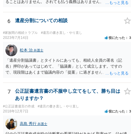
ることはありません。 されても払う義務はありません。
6
遺産分割についての相談
#家族間の相続トラブル
#遺言の書き直し・やり直し
2023年7月14日
役にたった
3
松本 治
弁護士
「遺産分割協議書」とタイトルにあっても、相続人全員の署名（記
名）押印があってはじめて、「協議書」として成立します。ですの
で、現段階はあくまで協議内容の「提案」に過ぎません。 納得がいか
なければ、署名（記名）押印を拒むことです。１人でも拒むと協議不
成立となります。その場合、成立させたい相続人が、家庭裁判所に遺
産分割調停を申し立てなければなりません。 なお、弁護士の送付状
7
公正証書遺言書の不服申し立てをして、勝ち目は
は、通常、相続人全員分の（本件であれば４通の）「遺産分割協議
ありますか？
書」を作成するところ、１通だけの作成にとどめる理由が書かれてい
#公正証書遺言の作成
#遺言の書き直し・やり直し
るものです。
2018年12月7日
役にたった
3
高島 秀行
弁護士
父の公正証書作成当時の診断書や看護記録があれば 取寄せて、父が遺