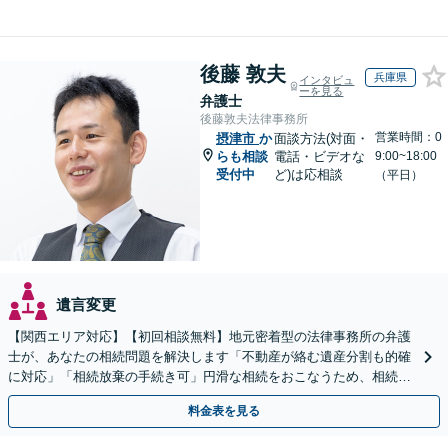
後藤 敦夫
兵庫県
インタビュ
ーを見る
弁護士
後藤敦夫法律事務所
営業時間：0
摂津市
か
面談方法(対面・
らも相談
電話・ビデオな
9:00~18:00
受付中
ど)は応相談
（平日）
遺言変更
【関西エリア対応】【初回相談無料】地元密着型の法律事務所の弁護
士が、あなたの相続問題を解決します「不動産が絡む遺産分割も的確
に対応」「相続放棄の手続き可」円滑な相続をおこなうため、相続問
題は自分の代で解決しましょう【完全個室制】
料金表を見る