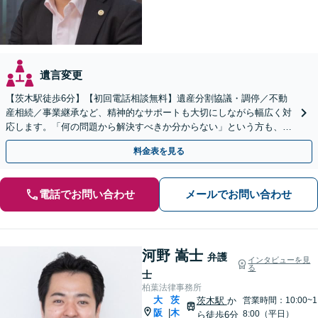
遺言変更
【茨木駅徒歩6分】【初回電話相談無料】遺産分割協議・調停／不動
産相続／事業継承など、精神的なサポートも大切にしながら幅広く対
応します。「何の問題から解決すべきか分からない」という方も、お
気軽にご相談ください【関連士業と連携】
料金表を見る
電話でお問い合わせ
メールでお問い合わせ
河野 嵩士
弁護
インタビューを見
る
士
柏葉法律事務所
大
茨
茨木駅
か
営業時間：10:00~1
阪
木
|
8:00（平日）
ら徒歩6分