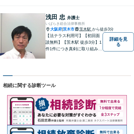
ます。離婚・交通事故・遺産
相続など、幅広く対応可能◎
お困りごとがあれば、すぐに
浅田 忠
弁護士
ご相談を！
いばらき総合法律事務所
大阪府
茨木市
茨木駅
から徒歩3分
|
【法テラス利用可】【初回面
詳細を見
談無料】【茨木駅 徒歩3分】1
る
件1件につき真剣に取り組み、
依頼者にとって最適な解決を
目指したいと思っておりま
す。 依頼者さまの抱えていら
っしゃる不安や、ご希望を丁
寧にお伺いいたします。
相続に関する診断ツール