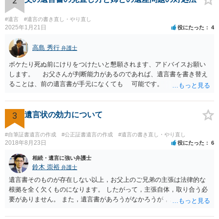
2
律の基準はありません。
#遺言
#遺言の書き直し・やり直し
2025年1月21日
役にたった
4
高島 秀行
弁護士
ボケたり死ぬ前にけりをつけたいと懇願されます、アドバイスお願い
します。 お父さんが判断能力があるのであれば、遺言書を書き替え
ることは、前の遺言書が手元になくても 可能です。 将来遺言の効
力が争われますから、医師にお父さんが判断能力があるかどうか検査
してもらって 診断書を取得して、公証役場へ行って公正証書遺言を
作成するのがよいと思います。 将来争われることが見込まれること
3
遺言状の効力について
から、弁護士に依頼して手続きを進めた方がよいと思います。
#自筆証書遺言の作成
#公正証書遺言の作成
#遺言の書き直し・やり直し
2018年8月23日
役にたった
6
相続・遺言に強い弁護士
鈴木 崇裕
弁護士
遺言書そのものが存在しない以上，お父上のご兄弟の主張は法律的な
根拠を全く欠くものになります。 したがって，主張自体，取り合う必
要がありません。 また，遺言書があろうがなかろうが，お父上のご兄
弟と面会しなければならない義務はもともとありません。 峰岸先生の
ご回答にもありますが， 代理人弁護士をたてて，その弁護士から相手