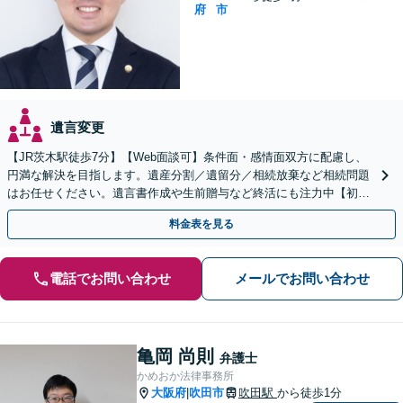
府
市
遺言変更
【JR茨木駅徒歩7分】【Web面談可】条件面・感情面双方に配慮し、
円満な解決を目指します。遺産分割／遺留分／相続放棄など相続問題
はお任せください。遺言書作成や生前贈与など終活にも注力中【初回
相談無料】負債や土地・建物が含まれる相続にも対応
料金表を見る
電話でお問い合わせ
メールでお問い合わせ
亀岡 尚則
弁護士
かめおか法律事務所
大阪府
吹田市
吹田駅
から徒歩1分
|