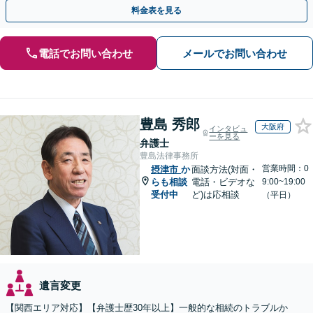
の作成など【烏丸御池駅7分】
料金表を見る
電話でお問い合わせ
メールでお問い合わせ
豊島 秀郎
大阪府
インタビュ
ーを見る
弁護士
豊島法律事務所
営業時間：0
摂津市
か
面談方法(対面・
らも相談
電話・ビデオな
9:00~19:00
受付中
ど)は応相談
（平日）
遺言変更
【関西エリア対応】【弁護士歴30年以上】一般的な相続のトラブルか