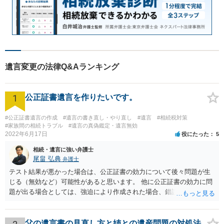
遺言変更の法律Q&Aランキング
1
公正証書遺言を作りたいです。
#公正証書遺言の作成
#遺言の書き直し・やり直し
#遺言
#相続税対策
#家族間の相続トラブル
#遺言の真偽鑑定・遺言無効
2022年6月17日
役にたった
5
相続・遺言に強い弁護士
尾畠 弘典
弁護士
テスト結果が悪かった場合は、公正証書の効力について後々問題が生
じる（無効など）可能性があると思います。 他に公正証書の効力に問
題が出る場合としては、強迫により作成された場合、錯誤（勘違い）
の場合などがあります。 遺言の対象となる財産の多寡などにもよりま
すが、弁護士に作成を依頼する場合は、１０～数十万円程度になるケ
ースが多いと思います。 報酬体系は、弁護士ごとに異なりますので一
父の遺言書の見直し方と姉との遺産問題の対処法