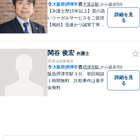
大阪府
摂津市
千里丘駅
から徒歩5分
|
【弁護士歴15年以上】質の高
詳細を見
いリーガルサービスをご提供
る
【相続】迅速かつ誠実丁寧な
対応で複雑な遺産分割もスム
ーズに解決【企業法務】業界
業種問わず対応可能！契約書
関谷 俊宏
作成／企業間トラブル／問題
弁護士
社員の対応など。顧問契約も
摂津法律事務所
可【オンライン面談】【千里
大阪府
摂津市
摂津市駅
から徒歩3分
|
丘駅5分】
阪急摂津市駅３分、初回相談
詳細を見
１時間無料、詐欺事件は着手
る
金無料