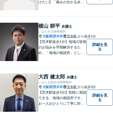
けたい】「痛みの分かる弁護
士」をモットーに、あらゆる
お困りごとの解決を図りま
す。離婚／労働／交通事故な
ど、お困りごとはお気軽にご
横山 耕平
弁護士
相談くださいませ。
いばらき法律事務所
大阪府
茨木市
茨木駅
から徒歩1分
|
【茨木駅徒歩1分】地域の皆様
詳細を見
のお悩みを早期解決するた
る
め、「地域の相談所」として
柔軟に対応してまいります。
大西 健太郎
弁護士
いばらき総合法律事務所
大阪府
茨木市
茨木駅
から徒歩3分
|
【茨木駅徒歩3分】気軽に相談
詳細を見
できる、地域の相談所です。
る
お一人おひとりに丁寧に対応
し、納得のいく解決へと導き