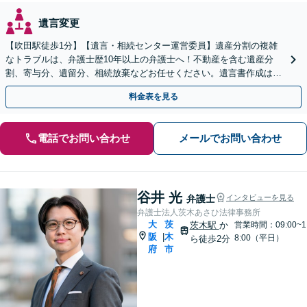
遺言変更
【吹田駅徒歩1分】【遺言・相続センター運営委員】遺産分割の複雑
なトラブルは、弁護士歴10年以上の弁護士へ！不動産を含む遺産分
割、寄与分、遺留分、相続放棄などお任せください。遺言書作成は自
宅訪問にも対応。【税理士や司法書士とも連携】
料金表を見る
電話でお問い合わせ
メールでお問い合わせ
谷井 光
弁護士
インタビューを見る
弁護士法人茨木あさひ法律事務所
大
茨
茨木駅
か
営業時間：09:00~1
阪
木
|
8:00（平日）
ら徒歩2分
府
市