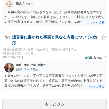
匿名A
弁護士
・当初法定相続人に知らされなかった公正証書遺言は有効なものです
か。 →有効です。知らせる必要はありません。 ・上記のような状況で
の遺言の書き換えは、叔父に瑕疵がありますか。→無いです。 ・分割
する場合の比率は、現状で、客観的に見てどの程度が妥当と考えられ
ますか。 →本人が自由に決められますので、どこが妥当とは言えない
です。客観的な基準もありません。 ・できれば穏やかに、分割を拒否
10
遺言書に書かれた事実と異なる内容についての対
することはできますか。 →分割を拒否するということは、遺産はいら
応
ないということでしょうか。遺言で、受取を指定されててもいらない
#遺留分侵害額請求・放棄
#生前贈与
#家族間の相続トラブル
と拒否することはできます。理由を説明する必要はありません。
#遺言の書き直し・やり直し
2023年9月14日
役にたった
1
相続・遺言に強い弁護士
尾崎 祐一
弁護士
お答えいたします。不公平な公正証書遺言であっても遺言の内容を変
更できるのは遺言者だけです。遺言は，遺言者が自分の財産に関する
最後の意思表示ですので，遺言者以外の者がその内容を左右させるこ
とはできません。たとえ間違っていても誰かがその内容を変更するこ
とはできないのです。
もっとみる