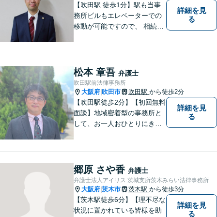
【吹田駅 徒歩1分】駅も当事
詳細を見
務所ビルもエレベーターでの
る
移動が可能ですので、 相続の
ご相談にご家族で来られる方
やご高齢の方にも安心してご
利用いただけます。ご希望が
あれば出張相談にも応じてお
松本 章吾
弁護士
りますのでお気軽にご相談く
吹田駅前法律事務所
ださい。
大阪府
吹田市
吹田駅
から徒歩2分
|
【吹田駅徒歩2分】【初回無料
詳細を見
面談】地域密着型の事務所と
る
して、お一人おひとりにきめ
細やかなリーガルサービスを
ご提供します。離婚・相続・
刑事事件など、幅広いお困り
ごとに対応！まずは無料相談
郷原 さや香
弁護士
にお越しください。【完全個
弁護士法人アイリス 茨城支所茨木みらい法律事務所
室対応】
大阪府
茨木市
茨木駅
から徒歩3分
|
【茨木駅徒歩6分】【理不尽な
詳細を見
状況に置かれている皆様を助
る