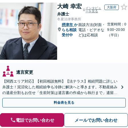
大崎 幸宏
大阪府
インタビュ
ーを見る
弁護士
冬夏法律事務所
営業時間：0
摂津市
か
面談方法(対面・
らも相談
電話・ビデオな
9:00~20:00
受付中
ど)は応相談
（平日）
遺言変更
【関西エリア対応】【初回相談無料】【法テラス】相続問題に詳しい
弁護士！泥沼化した相続紛争も冷静に解決へと導きます。不動産絡み
の遺産分割もお任せ「生前対策は遺言書の作成から執行まで」遺留分
侵害額請求に詳しい【夜間・休日面談】【電話相談可】
料金表を見る
電話でお問い合わせ
メールでお問い合わせ