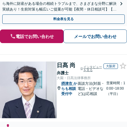
ら海外に財産がある場合の相続トラブルまで、さまざまな分野に解決
実績あり！生前対策も幅広いご提案が可能【夜間・休日相談可】【完
全個室】
料金表を見る
電話でお問い合わせ
メールでお問い合わせ
日髙 尚
大阪府
インタビュー
を見る
弁護士
大園・日髙法律事務所
営業時間：1
摂津市
か
面談方法(対面・
らも相談
電話・ビデオな
0:00~18:00
受付中
ど)は応相談
（平日）