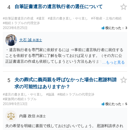
方に対して， ・相続に関する主張は法的根拠がなく，一切応じないこ
4
自筆証書遺言の遺言執行者の選任について
と ・今後一切の連絡をしてこないでほしいこと ・連絡を継続してくる
ようであれば警察への通報や法的措置も辞さないこと などを記載した
#自筆証書遺言の作成
#遺言
#遺言の書き直し・やり直し
#不動産・土地の相続
書面を発送してもらうことがよろしいように思います。
#相続トラブルの代理交渉
2023年6月25日
役にたった
3
大石 誠
弁護士
・遺言執行者を専門家に依頼するには ⇒事前に遺言執行者に就任する
ことを依頼する専門家に了解を取っておけば足ります。（その方に公
正証書遺言の作成も依頼してしまうという方法もあります） 事前に了
解を取るだけであれば、契約は不要ですし、契約料を払う必要もあり
ません。 遺言執行者に就任し、遺言執行が完了したときの報酬だけ、
弁護士費用としてかかります。 ・亡くなった際に、法務局に預けた自
5
夫の葬式に義両親を呼ばなかった場合に慰謝料請
筆証書遺言の存在を親族がなかったものにされる可能性 ⇒自筆の遺言
求の可能性はありますか？
書を法務局に保管した場合、死亡後、法務局に遺言書の有無を照会す
#遺言の書き直し・やり直し
#協議
#相続トラブルの代理交渉
ることになりますので、「法務局に預けた自筆証書遺言の存在を親族
#家族間の相続トラブル
がなかったもの」にすることはできません。 存在をなかったものにす
2019年9月13日
役にたった
5
るというよりも、遺言の効力を争う（遺言は無効だ）と主張する場合
がありえますが、その予防方法は、遺言者と面談してみないと判断が
内藤 政信
弁護士
難しいです。
夫の希望を明確に書面で残しておけばいいでしょう。 慰謝料請求され