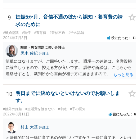
るし、自身の子であるか疑問に残る点もあるので、支払えないと回答
してはいかがでしょうか。 代理人となる場合ですが、事務所ごとにま
ちまちです。 弊所の場合、交渉をお受けするとなると20万円くらいが
9
妊娠5か月、音信不通の彼から認知・養育費の請
多いかと思います。
求のために
#離婚協議
#調停
#養育費
#音信不通
#子の認知
2024年7月3日
役にたった
11
離婚・男女問題に強い弁護士
黒木 佐紀
弁護士
簡単にはなりますが、ご回答いたします。 職場への連絡は、名誉毀損
に該当しうるので、控える方が良いです。 調停や訴訟は、こちらから
連絡せずとも、裁判所から書面が相手方に届きますので、連絡不要で
す。 ご要望は認知や養育費の請求でしょうか？ 任意に応じてもらえな
いのであれば、調停や訴訟をするしかないかと思います。
10
明日までに決めないといけないのでお願いしま
す。
#婚外の妊娠
#生活費を渡さない
#中絶
#子の認知
2022年3月11日
役にたった
6
村山 大基
弁護士
＞法律的には一緒に育てるのが厳しいですか？ 一緒に育てる、という