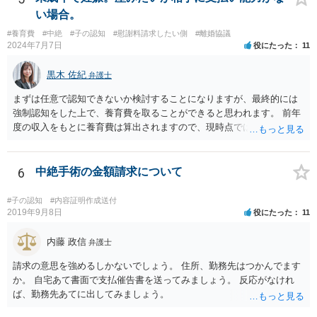
い場合。
#養育費
#中絶
#子の認知
#慰謝料請求したい側
#離婚協議
2024年7月7日
役にたった
11
黒木 佐紀
弁護士
まずは任意で認知できないか検討することになりますが、最終的には
強制認知をした上で、養育費を取ることができると思われます。 前年
度の収入をもとに養育費は算出されますので、現時点では少額しか取
れないとしても、相手が大学を卒業して就職したら、そこで再度、養
育費の増額調停を起こすこともできます。 仮に中絶する場合でも、相
手方が妊娠について話し合いをしっかりしてくれない場合には、慰謝
6
中絶手術の金額請求について
料請求などもできる可能性があります。 いずれにせよ、親御さんとの
関わりが不可欠となると思われますので、一度話し合った上で、法律
#子の認知
#内容証明作成送付
事務所へ早めのご相談をされたほうがよろしいかと思います。
2019年9月8日
役にたった
11
内藤 政信
弁護士
請求の意思を強めるしかないでしょう。 住所、勤務先はつかんでます
か。 自宅あて書面で支払催告書を送ってみましょう。 反応がなけれ
ば、勤務先あてに出してみましょう。