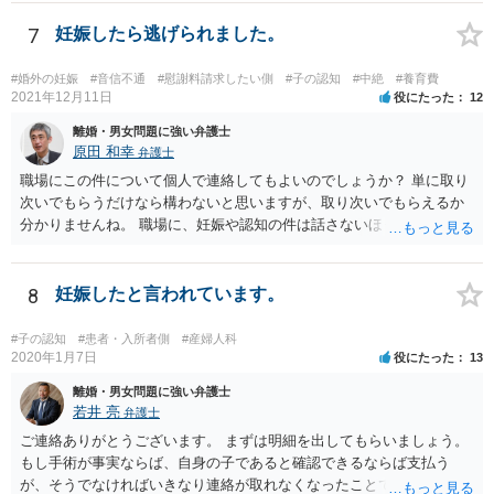
7
妊娠したら逃げられました。
#婚外の妊娠
#音信不通
#慰謝料請求したい側
#子の認知
#中絶
#養育費
2021年12月11日
役にたった
12
離婚・男女問題に強い弁護士
原田 和幸
弁護士
職場にこの件について個人で連絡してもよいのでしょうか？ 単に取り
次いでもらうだけなら構わないと思いますが、取り次いでもらえるか
分かりませんね。 職場に、妊娠や認知の件は話さないほうがよいと思
います。 それとも弁護士を通すべきなのでしょうか？ 相談者で対応が
難しいと思われれば、弁護士に入ってもらうことも検討されてくださ
い。 一度、お近くの弁護士に相談されてみてもよいと思います。
8
妊娠したと言われています。
#子の認知
#患者・入所者側
#産婦人科
2020年1月7日
役にたった
13
離婚・男女問題に強い弁護士
若井 亮
弁護士
ご連絡ありがとうございます。 まずは明細を出してもらいましょう。
もし手術が事実ならば、自身の子であると確認できるならば支払う
が、そうでなければいきなり連絡が取れなくなったことで不信感もあ