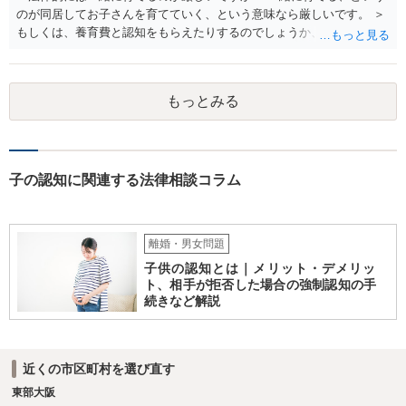
のが同居してお子さんを育てていく、という意味なら厳しいです。 ＞
もしくは、養育費と認知をもらえたりするのでしょうか、 相手が認知
を拒む場合、調停や裁判などの手続きで認知を求める必要がありま
す。 また、認知されたことを前提に、父親として子を養う義務があり
ますので、 養育費を請求できます。 ただ、極端な話相手に収入がなか
もっとみる
ったり、行方不明だったりすると、実際上の回収が難しい可能性はあ
ります。
子の認知に関連する法律相談コラム
離婚・男女問題
子供の認知とは｜メリット・デメリッ
ト、相手が拒否した場合の強制認知の手
続きなど解説
近くの市区町村を選び直す
東部大阪