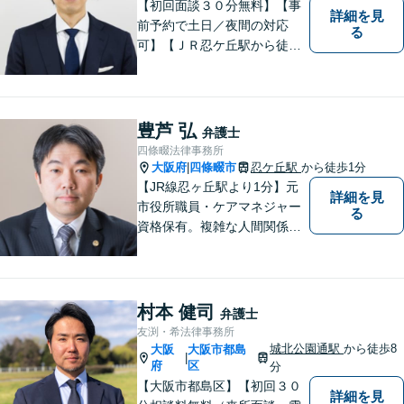
【初回面談３０分無料】【事
詳細を見
前予約で土日／夜間の対応
る
可】【ＪＲ忍ケ丘駅から徒歩
１分】【男女問題の実績多
数】【医療系資格を有する弁
護士】一人ひとりの依頼者様
の状況に合わせて最適な解決
豊芦 弘
弁護士
策をご提案し、不安やお悩み
四條畷法律事務所
を少しでも軽減できるよう尽
大阪府
四條畷市
忍ケ丘駅
から徒歩1分
|
力いたします。
【JR線忍ヶ丘駅より1分】元
詳細を見
市役所職員・ケアマネジャー
る
資格保有。複雑な人間関係が
絡む相続・遺言・高齢者トラ
ブルの根本的解決に尽力しま
す。
村本 健司
弁護士
友渕・希法律事務所
城北公園通駅
から徒歩8
大阪
大阪市都島
|
府
区
分
【大阪市都島区】【初回３０
詳細を見