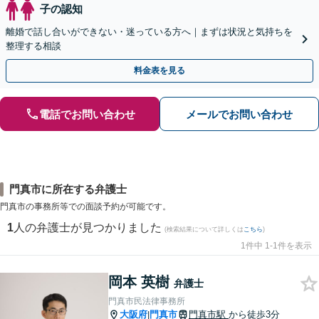
子の認知
離婚で話し合いができない・迷っている方へ｜まずは状況と気持ちを
整理する相談
料金表を見る
電話でお問い合わせ
メールでお問い合わせ
門真市に所在する弁護士
門真市の事務所等での面談予約が可能です。
1
人の弁護士が見つかりました
(検索結果について詳しくは
こちら
)
1件中 1-1件を表示
岡本 英樹
弁護士
門真市民法律事務所
大阪府
門真市
門真市駅
から徒歩3分
|