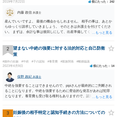
2019年7月22日
役にたった
242
内藤 政信
弁護士
産んでいいですよ。 最後の機会かもしれません。 相手の事は、あとか
らゆっくり請求していきましょう。 そのときは弁護士を付けてくださ
い。 まずは、余計な事は後回しにして、出産準備してください。
2
望まない中絶の強要に対する法的対応と自己防衛
策
#婚外の妊娠
#中絶
#子の認知
#養育費
#親族関係
#離婚協議
2023年4月9日
役にたった
14
俣野 政紀
弁護士
中絶を強要することはできませんので、pipiさんが最終的にご判断され
ることになります。中絶を強要するために脅迫的な発言があれば犯罪
となります。養育費も受け取る権利もありますので、認知等につきお
相手がきちんと対応しないのであれば弁護士にご相談されることをお
勧めします。
3
妊娠後の相手特定と認知手続きの方法についての