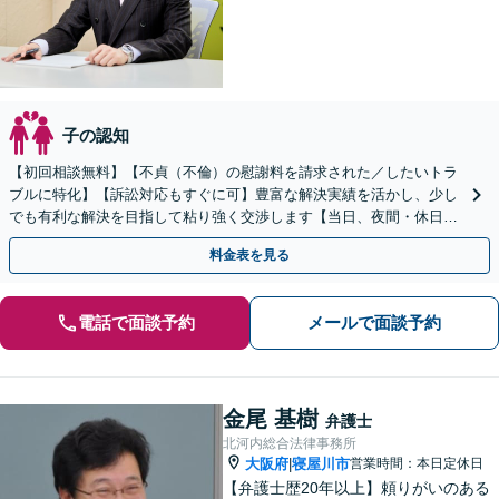
子の認知
【初回相談無料】【不貞（不倫）の慰謝料を請求された／したいトラ
ブルに特化】【訴訟対応もすぐに可】豊富な解決実績を活かし、少し
でも有利な解決を目指して粘り強く交渉します【当日、夜間・休日相
談可】
料金表を見る
電話で面談予約
メールで面談予約
金尾 基樹
弁護士
北河内総合法律事務所
大阪府
寝屋川市
営業時間：本日定休日
|
【弁護士歴20年以上】頼りがいのある