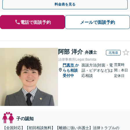
サポート【完全個室】
料金表を見る
電話で面談予約
メールで面談予約
阿部 洋介
弁護士
北海道
法律事務所Legal Barista
営業時
門真市
か
面談方法(対面・電
らも相談
話・ビデオなど)は
間：本日
受付中
応相談
定休日
子の認知
【全国対応】【初回相談無料】【離婚に強い弁護士】法律トラブルの