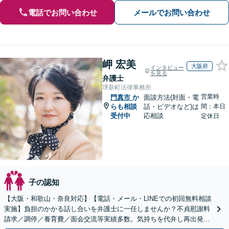
電話でお問い合わせ
メールでお問い合わせ
岬 宏美
大阪府
インタビュー
を見る
弁護士
堺新町法律事務所
営業時
門真市
か
面談方法(対面・電
らも相談
話・ビデオなど)は
間：本日
受付中
応相談
定休日
子の認知
【大阪・和歌山・奈良対応】【電話・メール・LINEでの初回無料相談
実施】負担のかかる話し合いを弁護士に一任しませんか？不貞慰謝料
請求／調停／養育費／面会交流等実績多数。気持ちを代弁し再出発を