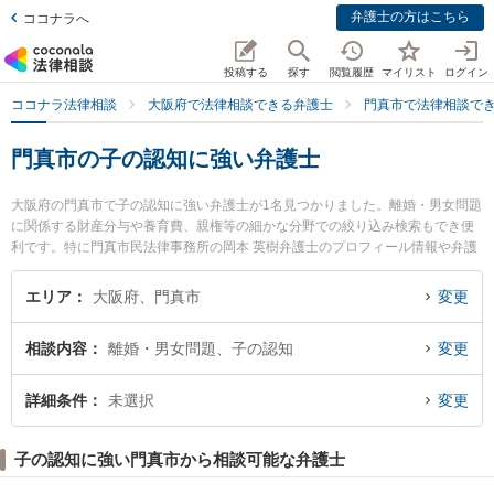
弁護士の方はこちら
ココナラへ
投稿する
探す
閲覧履歴
マイリスト
ログイン
ココナラ法律相談
大阪府で法律相談できる弁護士
門真市で法律相談で
門真市の子の認知に強い弁護士
大阪府の門真市で子の認知に強い弁護士が1名見つかりました。離婚・男女問題
に関係する財産分与や養育費、親権等の細かな分野での絞り込み検索もでき便
利です。特に門真市民法律事務所の岡本 英樹弁護士のプロフィール情報や弁護
士費用、強みなどが注目されています。『門真市で土日や夜間に発生した子の
認知のトラブルを今すぐに弁護士に相談したい』『子の認知のトラブル解決の
エリア
大阪府、門真市
変更
実績豊富な近くの弁護士を検索したい』『初回相談無料で子の認知を法律相談
できる門真市内の弁護士に相談予約したい』などでお困りの相談者さんにおす
相談内容
離婚・男女問題、子の認知
変更
すめです。
詳細条件
未選択
変更
子の認知に強い門真市から相談可能な弁護士