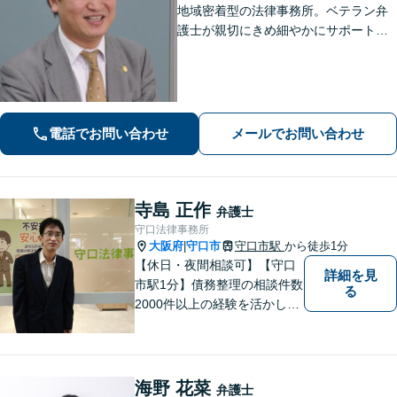
地域密着型の法律事務所。ベテラン弁
護士が親切にきめ細やかにサポートし
ます。不動産・建築トラブル／借金問
題／相続など身近な法律トラブルはお
気軽にご相談ください。【初回相談無
料（一部除く）】【夜間・休日の相談
可能】
電話でお問い合わせ
メールでお問い合わせ
寺島 正作
弁護士
守口法律事務所
大阪府
守口市
守口市駅
から徒歩1分
|
【休日・夜間相談可】【守口
詳細を見
市駅1分】債務整理の相談件数
る
2000件以上の経験を活かし、
依頼者様の法律問題を徹底的
にバックアップいたします。
どなたでも相談しやすく、依
頼者様が不安を抱かないよう
海野 花菜
弁護士