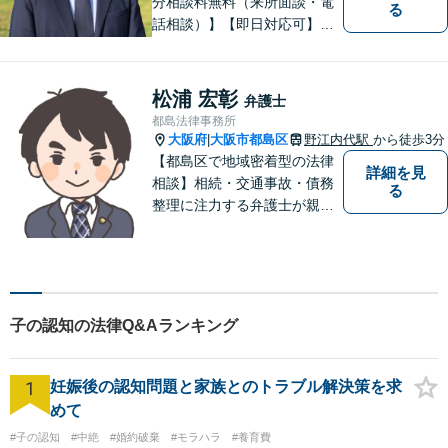
分相談料無料（来所面談・電
る
話相談）】【即日対応可】
【都島駅・城北公園通駅】
【高倉町三丁目バス停徒歩１
分】【当日・夜間・休日相談
松浦 宏彰
弁護士
可】刑事事件/相続問題/離婚問
都島法律事務所
題など経験と知識をもとに、
大阪府
大阪市都島区
野江内代駅
から徒歩3分
|
依頼者様の不安を解消し、問
【都島区で地域密着型の法律
詳細を見
題解決へ導きます
相談】相続・交通事故・債務
る
整理に注力する弁護士が親身
に対応。費用や手続きを明確
に説明し、あなたの不安を解
消します。大阪市都島区の皆
様、まずはお気軽にご連絡く
ださい。初回面談予約受付中
子の認知の法律Q&Aランキング
1
妊娠後の認知問題と家族とのトラブル解決策を求
めて
#子の認知
#中絶
#婚約破棄
#モラハラ
#養育費