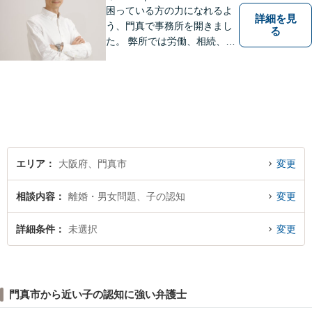
困っている方の力になれるよ
詳細を見
う、門真で事務所を開きまし
る
た。 弊所では労働、相続、離
婚、交通事故、不動産、破
産、中小企業法務その他様々
な法律相談を承っておりま
す。
エリア
大阪府、門真市
変更
相談内容
離婚・男女問題、子の認知
変更
詳細条件
未選択
変更
門真市から近い子の認知に強い弁護士