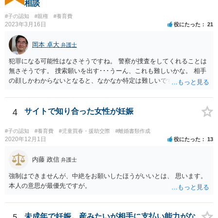
相談
#子の認知
#親権
#養育費
2023年3月16日
役にたった
21
岡本 卓大
弁護士
犯罪になる可能性はなさそうですね。 警察が捜査をしてくれることは
無さそうです。 捜索願いを出す･･･うーん、これも難しいかな。 相手
の顔しかわからないとなると、なかなか特定は難しいですね。 お役に
立てず、すみません。
4
サイトで知り合った女性が妊娠
#子の認知
#養育費
#児童買春・援助交際
#離婚書類作成
2020年12月1日
役にたった
13
内藤 政信
弁護士
強制はできませんが、中絶をお願いしたほうがいいとは、 思います。
本人の意思が最優先ですが。
5
未成年で妊娠。産みたいが相手に支払い能力がな