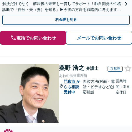
解決だけでなく、解決後の未来も一貫してサポート！独自開発の性格
診断で「自分・夫（妻）を知る」▶︎今後の方針を戦略的に考えます！
【休日夜間／オンライン相談OK】
料金表を見る
電話でお問い合わせ
メールでお問い合わせ
粟野 浩之
弁護士
京都府
あわの法律事務所
営業時
門真市
か
面談方法(対面・電
らも相談
話・ビデオなど)は
間：本日
受付中
応相談
定休日