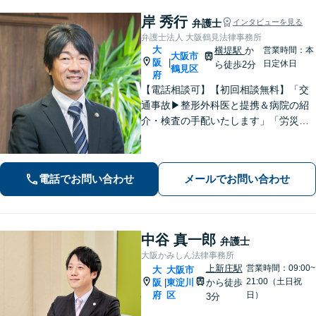
岸 秀行
弁護士
インタビューを見る
弁護士法人 大阪鶴見法律事務所
大
横堤駅
か
営業時間：本
大阪市
阪
|
日定休日
ら徒歩2分
鶴見区
府
【電話相談可】【初回相談無料】「交
通事故▶︎整形外科医と提携＆病院の紹
介・検査の手配いたします」「労災の
後遺障害もお任せください」事故後で
きるだけ早期にご相談頂けると助かり
ます。法律問題だけではないトータル
電話でお問い合わせ
メールでお問い合わせ
サポートを目指します【セカンドオピ
ニオン可】
中谷 真一郎
弁護士
大阪かみしん法律事務所
上新庄駅
営業時間：09:00~
大
大阪市
21:00（土日祝
阪
東淀川
から徒歩
|
府
区
日）
3分