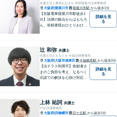
に、わかりやすく的確なアド
弁護士法人東部おおさか 本部寝屋川法律事務所
バイスを心がけております。
大阪府
寝屋川市
寝屋川市駅
から徒歩1分
|
【京阪電車寝屋川市駅徒歩1
詳細を見
分】法律の観点からはもちろ
る
ん、依頼者様おひとりおひと
りのお気持ちやご事情に寄り
添った対応を心がけます。お
気軽にご相談いただければ、
全力でサポートいたします。
辻 和弥
弁護士
弁護士法人ももとせ 今福法律事務所
大阪府
大阪市城東区
今福鶴見駅
から徒歩2分
|
【法テラス利用可】依頼者さ
詳細を見
まのご負担を考え、なるべく
る
示談での解決を心掛け対応い
たします。コミュニケーショ
ン力と精神的なタフさが強
み。依頼者さまにとって身近
で頼れる弁護士を目指しま
上林 祐詞
弁護士
す。【休日相談可】【今福鶴
YOU法律事務所
見駅2分】
大阪府
四條畷市
忍ケ丘駅
から徒歩1分
|