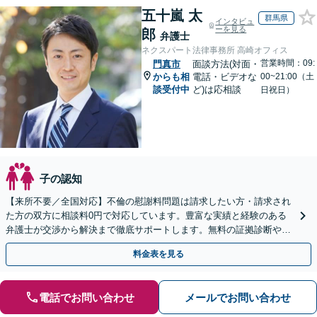
五十嵐 太
群馬県
インタビュ
ーを見る
郎
弁護士
ネクスパート法律事務所 高崎オフィス
営業時間：09:
門真市
面談方法(対面・
からも相
電話・ビデオな
00~21:00（土
談受付中
ど)は応相談
日祝日）
子の認知
【来所不要／全国対応】不倫の慰謝料問題は請求したい方・請求され
た方の双方に相談料0円で対応しています。豊富な実績と経験のある
弁護士が交渉から解決まで徹底サポートします。無料の証拠診断や着
手金の返還保証もありますので安心してご相談ください。
料金表を見る
電話でお問い合わせ
メールでお問い合わせ