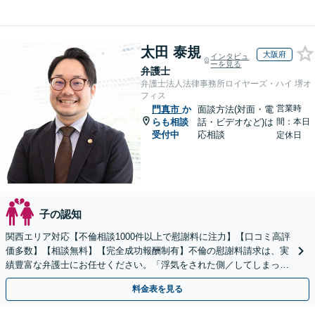
太田 泰規
大阪府
インタビュ
ーを見る
弁護士
弁護士法人法律事務所ロイヤーズ・ハイ 堺オ
フィス
営業時
門真市
か
面談方法(対面・電
らも相談
話・ビデオなど)は
間：本日
受付中
応相談
定休日
子の認知
関西エリア対応【不倫相談1000件以上で慰謝料に注力】【口コミ高評
価多数】【相談無料】【完全成功報酬制有】不倫の慰謝料請求は、実
績豊富な弁護士にお任せください。「浮気をされた側／してしまった
側両方対応」人情派弁護士！
料金表を見る