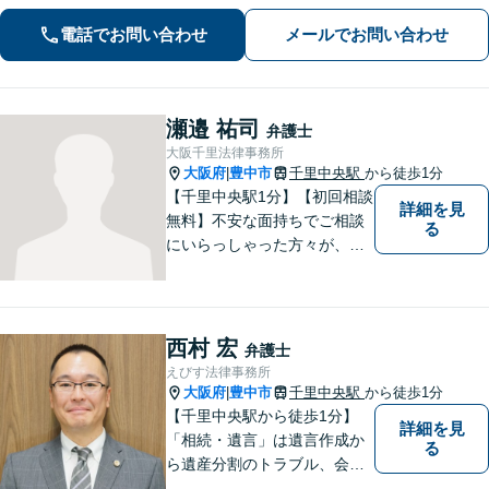
請求／面会交流など【相続・遺言】相
電話でお問い合わせ
メールでお問い合わせ
続放棄／遺産分割調停など【電話・メ
ール相談初回無料】【休日夜間対応
可】
瀬邉 祐司
弁護士
大阪千里法律事務所
大阪府
豊中市
千里中央駅
から徒歩1分
|
【千里中央駅1分】【初回相談
詳細を見
無料】不安な面持ちでご相談
る
にいらっしゃった方々が、少
しで明るい気持ちで帰ってい
ただけるように日々邁進して
おります。相談者にとって最
善の法的手段を選択し、終局
西村 宏
弁護士
的解決に至るよう全力でサポ
えびす法律事務所
ートいたします。
大阪府
豊中市
千里中央駅
から徒歩1分
|
【千里中央駅から徒歩1分】
詳細を見
「相続・遺言」は遺言作成か
る
ら遺産分割のトラブル、会社
の事業継承まで対応します。