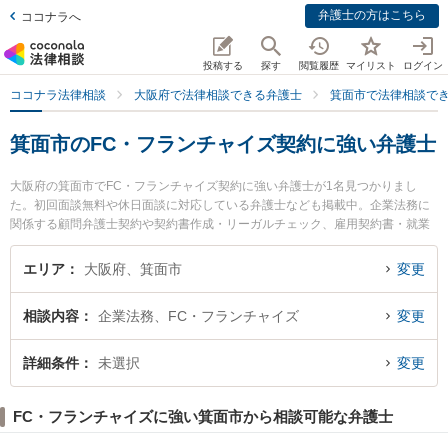
弁護士の方はこちら
ココナラへ
投稿する
探す
閲覧履歴
マイリスト
ログイン
ココナラ法律相談
大阪府で法律相談できる弁護士
箕面市で法律相談で
箕面市のFC・フランチャイズ契約に強い弁護士
大阪府の箕面市でFC・フランチャイズ契約に強い弁護士が1名見つかりまし
た。初回面談無料や休日面談に対応している弁護士なども掲載中。企業法務に
関係する顧問弁護士契約や契約書作成・リーガルチェック、雇用契約書・就業
規則作成等の細かな分野での絞り込み検索もでき便利です。特に箕面駅前法律
事務所の石塚 誠弁護士のプロフィール情報や弁護士費用、強みなどが注目され
エリア
大阪府、箕面市
変更
ています。『箕面市で土日や夜間に発生したFC・フランチャイズ契約のトラブ
ルを今すぐに弁護士に相談したい』『FC・フランチャイズ契約のトラブル解決
相談内容
企業法務、FC・フランチャイズ
変更
の実績豊富な近くの弁護士を検索したい』『初回相談無料でFC・フランチャイ
ズ契約を法律相談できる箕面市内の弁護士に相談予約したい』などでお困りの
相談者さんにおすすめです。
詳細条件
未選択
変更
FC・フランチャイズに強い箕面市から相談可能な弁護士