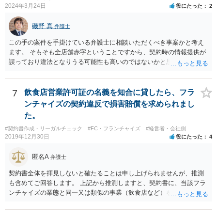
2024年3月24日
役にたった
2
磯野 真
弁護士
この手の案件を手掛けている弁護士に相談いただくべき事案かと考え
ます。 そもそも全店舗赤字ということですから、契約時の情報提供が
誤っており違法となりうる可能性も高いのではないかと思われます。
解除後の期間分のロイヤリティの請求を退け、場合によっては、こち
らから本部に対して請求をしていくことも検討すべきかと考えます。
7
飲食店営業許可証の名義を知合に貸したら、フラ
ンチャイズの契約違反で損害賠償を求められまし
た。
#契約書作成・リーガルチェック
#FC・フランチャイズ
#経営者・会社側
2019年12月30日
役にたった
4
匿名A
弁護士
契約書全体を拝見しないと確たることは申し上げられませんが、推測
も含めてご回答します。 上記から推測しますと、契約書に、当該フラ
ンチャイズの業態と同一又は類似の事業（飲食店など）を行ってはな
らない、という条項があるということでしょうか。そのような場合、
その条項には、単に行ってはならない、とだけ書いてある場合もあれ