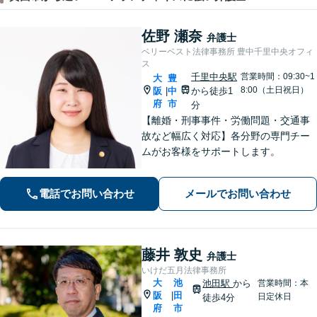
佐野 瀬奈
弁護士
ベリーベスト法律事務所 豊中千里中央オフィ
ス
千里中央駅
営業時間：09:30~1
大
豊
8:00（土日祝日）
阪
中
から徒歩1
|
府
市
分
【離婚・刑事事件・労働問題・交通事
故など幅広く対応】各分野の専門チー
ムがお客様をサポートします。
電話でお問い合わせ
メールでお問い合わせ
藤井 敦史
弁護士
いけだ五月法律事務所
大
池
池田駅
から
営業時間：本
阪
田
|
日定休日
徒歩4分
府
市