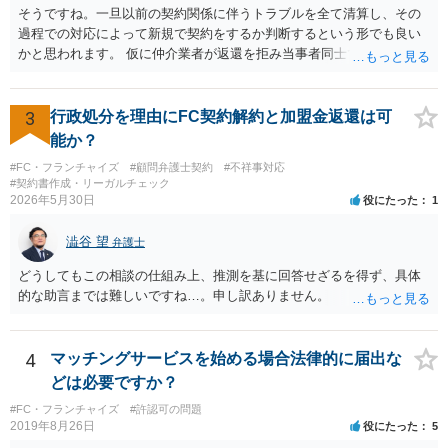
そうですね。一旦以前の契約関係に伴うトラブルを全て清算し、その
過程での対応によって新規で契約をするか判断するという形でも良い
かと思われます。 仮に仲介業者が返還を拒み当事者同士での解決が困
難となった場合は個別に弁護士に相談されると良いでしょう。
3
行政処分を理由にFC契約解約と加盟金返還は可
能か？
#FC・フランチャイズ
#顧問弁護士契約
#不祥事対応
#契約書作成・リーガルチェック
2026年5月30日
役にたった
1
澁谷 望
弁護士
どうしてもこの相談の仕組み上、推測を基に回答せざるを得ず、具体
的な助言までは難しいですね…。申し訳ありません。
4
マッチングサービスを始める場合法律的に届出な
どは必要ですか？
#FC・フランチャイズ
#許認可の問題
2019年8月26日
役にたった
5