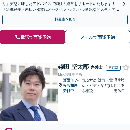
り」実態に即したアドバイスで御社の経営をサポートいたします！
「退職勧奨／未払い残業代／セクハラ・パワハラ問題など人事・労務
の対応も可能」【休日・夜間相談可】
料金表を見る
電話で面談予約
メールで面談予約
柴田 堅太郎
弁護士
東京都
LBX法律事務所
営業時
箕面市
か
面談方法(対面・電
らも相談
話・ビデオなど)は
間：本日
受付中
応相談
定休日