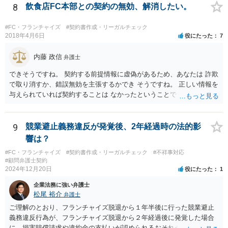
ば、「自ら又は他人と共同で」行ってはならない、「他人に行わせる
8
飲食店FC本部との契約の無効、解消したい。
ことも同様」といった書き方がされている場合もあります。 上記のと
おり店の名義人になっているとすれば、知人と共同で、あるいは知人
#FC・フランチャイズ
#契約書作成・リーガルチェック
に行わせて、同一・類似の事業を行っている場合として、契約上の義
2018年4月6日
役にたった
7
務に違反していると解釈されるおそれはあり得ると思います（その場
合、運営方法や納税負担・収益分配などは、共同経営者内部の取り決
内藤 政信
弁護士
めに過ぎないという理解になります。）。 支払を求められている賠償
できそうですね。 契約する前提情報に虚偽があるため、あなたは 詐欺
金額にもよりますが、支払を拒絶した場合、契約の解除に繋がる可能
で取り消すか、錯誤無効を主張するかでき そうですね。 正しい情報を
性もありますので、支払や本部との交渉で話し合いがつかない場合
与えられていれば契約することは なかったということでしょう。 嘘を
は、契約書持参で弁護士に相談・交渉等の依頼を検討されてもよいと
つかれたということでしょうか。 詐欺の方が立証レベルは高いです
思います。
ね。
9
競業避止義務違反が発覚後、2年経過時の法的影
響は？
#FC・フランチャイズ
#契約書作成・リーガルチェック
#不祥事対応
#顧問弁護士契約
2024年12月20日
役にたった
1
企業法務に強い弁護士
松尾 裕介
弁護士
ご理解のとおり、フランチャイズ脱退から１年半後に行った競業避止
義務違反行為が、フランチャイズ脱退から２年経過後に発覚した場合
に、損害賠償請求や違約金の支払いが認められるおそれがあると考え