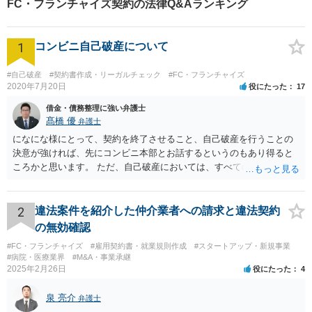
FC・フランチャイズ契約の法律Q&Aランキング
1
コンビニ自己破産について
#自己破産
#契約書作成・リーガルチェック
#FC・フランチャイズ
2020年7月20日
役にたった
17
借金・債務整理に強い弁護士
髙橋 優
弁護士
になにな様にとって、契約を終了させること、自己破産を行うことの
決意が強ければ、先にコンビニ本部とお話するというのもあり得ると
ころかと思います。 ただ、自己破産においては、すべての債権者を公
平に扱う必要がある為保証人がついている借入についても別異に取り
扱うことが出来ないという点や財産の移転内容や時期によっては取り
戻す必要が出てくる等一定のリスクもございますので、もし契約を継
2
違法案件を紹介した仲介業者への請求と違法契約
続するという選択肢がおありであれば、先に自己破産の相談というの
の無効確認
が適切かと思われます。 契約解約のご意思が固いところであれば、リ
#FC・フランチャイズ
#雇用契約書・就業規則作成
#スタートアップ・新規事業
スクを踏まえて進むしかないかと思いますので、本部との話が先であ
#病院・医療業界
#M&A・事業承継
っても問題ないかと思います。
2025年2月26日
役にたった
4
泉 亮介
弁護士