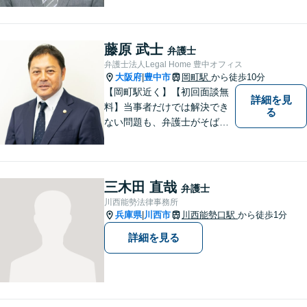
「交通事故」は後遺症案件に
て1級相当での和解実績あり
【初回相談30分無料】
藤原 武士
弁護士
弁護士法人Legal Home 豊中オフィス
大阪府
豊中市
岡町駅
から徒歩10分
|
【岡町駅近く】【初回面談無
詳細を見
料】当事者だけでは解決でき
る
ない問題も、弁護士がそばに
いることで理想的な解決が目
指せるようになります。離婚
問題／相続問題／借金問題／
交通事故／企業法務など、幅
三木田 直哉
弁護士
広く対応可能。【夜間／休日
川西能勢法律事務所
対応可能】まずはお気軽にご
兵庫県
川西市
川西能勢口駅
から徒歩1分
|
連絡ください。
詳細を見る