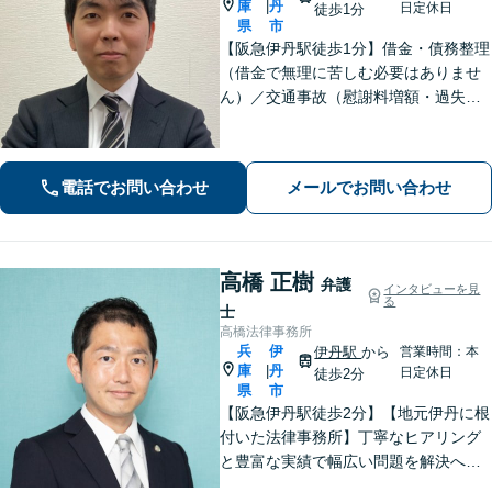
庫
丹
|
日定休日
徒歩1分
県
市
【阪急伊丹駅徒歩1分】借金・債務整理
（借金で無理に苦しむ必要はありませ
ん）／交通事故（慰謝料増額・過失割
合に関するご相談など）／労働事件
（労働者側・使用者側どちらも対応）
／刑事事件（被害者側も対応）／相続
電話でお問い合わせ
メールでお問い合わせ
／離婚問題など。まずはお気軽にご相
談ください
高橋 正樹
弁護
インタビューを見
る
士
高橋法律事務所
兵
伊
伊丹駅
から
営業時間：本
庫
丹
|
日定休日
徒歩2分
県
市
【阪急伊丹駅徒歩2分】【地元伊丹に根
付いた法律事務所】丁寧なヒアリング
と豊富な実績で幅広い問題を解決へ導
きます！【離婚男女問題】不定慰謝料