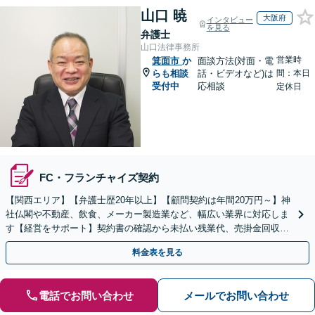
山口 暁
大阪府
インタビュー
を見る
弁護士
山口法律事務所
営業時
箕面市
か
面談方法(対面・電
らも相談
話・ビデオなど)は
間：本日
受付中
応相談
定休日
FC・フランチャイズ契約
【関西エリア】【弁護士歴20年以上】【顧問契約は年間20万円～】神
社仏閣や不動産、飲食、メーカー製造業など、幅広い業界に対応しま
す【経営をサポート】契約書の確認から未払い残業代、売掛金回収、
事業承継までお任せください【初回面談無料】
料金表を見る
電話でお問い合わせ
メールでお問い合わせ