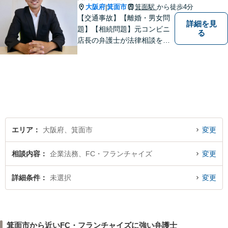
大阪府
箕面市
箕面駅
から徒歩4分
|
【交通事故】【離婚・男女問
詳細を見
題】【相続問題】元コンビニ
る
店長の弁護士が法律相談を承
ります。近所のコンビニに行
く感覚で、お気軽にご相談に
いらしてください！
エリア
大阪府、箕面市
変更
相談内容
企業法務、FC・フランチャイズ
変更
詳細条件
未選択
変更
箕面市から近いFC・フランチャイズに強い弁護士