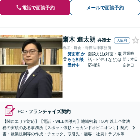
電話で面談予約
メールで面談予約
齋木 進太朗
弁護士
大阪府
檜垣・鎌倉・寺廣法律事務所
営業時
箕面市
か
面談方法(対面・電
らも相談
話・ビデオなど)は
間：本日
受付中
応相談
定休日
FC・フランチャイズ契約
【関西エリア対応】【電話・WEB面談可】地域密着！50年以上企業法
務の実績のある事務所【スポット依頼・セカンドオピニオン可】契約
書・就業規則等の作成・チェック、取引先・顧客・社員トラブル等、