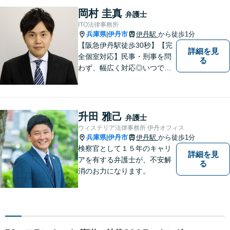
岡村 圭真
弁護士
ITO法律事務所
兵庫県
伊丹市
伊丹駅
から徒歩1分
|
【阪急伊丹駅徒歩30秒】【完
詳細を見
全個室対応】民事・刑事を問
る
わず、幅広く対応◎いつでも
迅速な対応で、「救急救命医
のような弁護士」を目指しま
す。広い視野とユーモアを忘
れず、尽力してまいります。
升田 雅己
弁護士
【メーカー法務経験あり】
ウィステリア法律事務所 伊丹オフィス
兵庫県
伊丹市
伊丹駅
から徒歩1分
|
検察官として１５年のキャリ
詳細を見
アを有する弁護士が、不安解
る
消のお力になります。