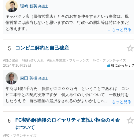
理崎 智英
弁護士
キャバクラ店（風俗営業店）とそのお客を仲介するという事業は、風
俗営業には該当しないと思いますので、行政への届出等は特に不要だ
と考えます。
5
コンビニ解約と自己破産
#自己破産
#銀行借り入れ
#個人事業主・フリーランス
#FC・フランチャイズ
2024年10月19日
役にたった
7
森田 英樹
弁護士
年商は1億4千万円 負債が２２００万円 ということであれば コン
ビニ本部との契約次第ですが 個人再生の可否について 一度検討を
したうえで 自己破産の選択をされるのがよいかもしれません。 ネッ
トで 直接勧誘することは できません。 貴殿から ご連絡があれ
ば 対応が可能な案件だと存じます。 早急に 弁護士に相談されるの
が良いケースです。
6
FC契約解除後のロイヤリティ支払い拒否の可否
について
#FC・フランチャイズ