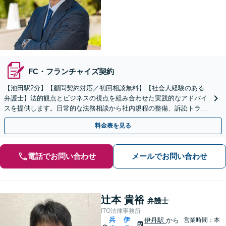
FC・フランチャイズ契約
【池田駅2分】【顧問契約対応／初回相談無料】【社会人経験のある
弁護士】法的観点とビジネスの視点を組み合わせた実践的なアドバイ
スを提供します。日常的な法務相談から社内規程の整備、訴訟トラブ
ルまで対応「法人破産に関するご相談もお任せください」
料金表を見る
電話でお問い合わせ
メールでお問い合わせ
辻本 貴裕
弁護士
ITO法律事務所
兵
伊
伊丹駅
から
営業時間：本