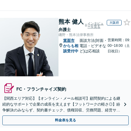
熊本 健人
大阪府
インタビュ
ーを見る
弁護士
磯野・熊本法律事務所
営業時間：09:
箕面市
面談方法(対面・
からも相
電話・ビデオな
00~18:00（土
談受付中
ど)は応相談
日祝日）
FC・フランチャイズ契約
【関西エリア対応】【オンライン・メール相談可】顧問契約による継
続的なサポートで企業の成長を支えます【フットワークの軽さ◎】紛
争解決のみならず、契約書チェック、債権回収、労務問題、経営サポ
ートを含む予防法務に対応
料金表を見る