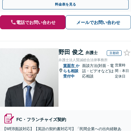
お気軽にご相談ください【事前予約で休日・夜間対応】
料金表を見る
電話でお問い合わせ
メールでお問い合わせ
野田 俊之
弁護士
京都府
弁護士法人賢誠総合法律事務所
営業時
箕面市
か
面談方法(対面・電
らも相談
話・ビデオなど)は
間：本日
受付中
応相談
定休日
FC・フランチャイズ契約
【WEB面談対応】【英語の契約書対応可】「民間企業への出向経験あ