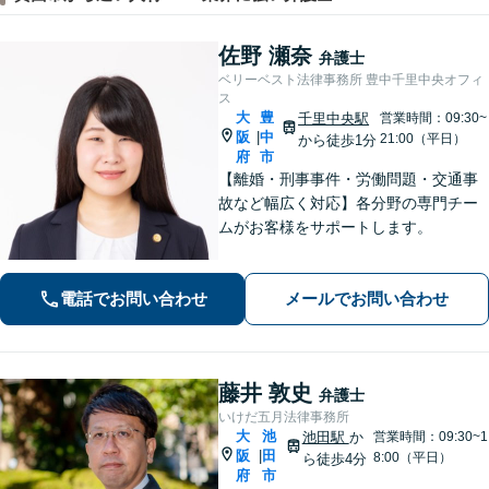
佐野 瀬奈
弁護士
ベリーベスト法律事務所 豊中千里中央オフィ
ス
大
豊
千里中央駅
営業時間：09:30~
阪
中
|
21:00（平日）
から徒歩1分
府
市
【離婚・刑事事件・労働問題・交通事
故など幅広く対応】各分野の専門チー
ムがお客様をサポートします。
電話でお問い合わせ
メールでお問い合わせ
藤井 敦史
弁護士
いけだ五月法律事務所
大
池
池田駅
か
営業時間：09:30~1
阪
田
|
8:00（平日）
ら徒歩4分
府
市