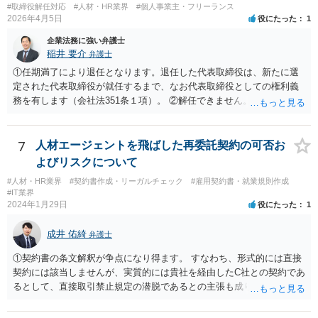
#取締役解任対応
#人材・HR業界
#個人事業主・フリーランス
2026年4月5日
役にたった
1
企業法務に強い弁護士
稲井 要介
弁護士
①任期満了により退任となります。退任した代表取締役は、新たに選
定された代表取締役が就任するまで、なお代表取締役としての権利義
務を有します（会社法351条１項）。 ②解任できません。 ③金融機関
や取引先より、後任の代表取締役はいつ選任されるか、と指摘される
可能性があります。また、権利義務代表取締役であっても、第三者か
ら損害賠償請求を受けるリスクがあります（会社法429条１項）。
7
人材エージェントを飛ばした再委託契約の可否お
よびリスクについて
#人材・HR業界
#契約書作成・リーガルチェック
#雇用契約書・就業規則作成
#IT業界
2024年1月29日
役にたった
1
成井 佑綺
弁護士
①契約書の条文解釈が争点になり得ます。 すなわち、形式的には直接
契約には該当しませんが、実質的には貴社を経由したC社との契約であ
るとして、直接取引禁止規定の潜脱であるとの主張も成り立ち得るも
のと考えられ、B社に覚知された場合には問題になる（A社が違約金の
請求を受ける）可能性もあります。 基本的には、A、B社間で覚書を締