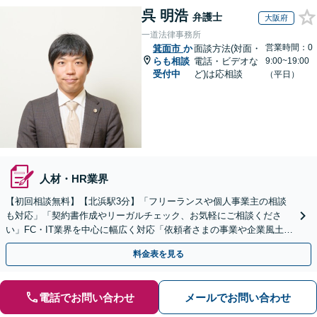
呉 明浩
弁護士
大阪府
一道法律事務所
営業時間：0
箕面市
か
面談方法(対面・
らも相談
電話・ビデオな
9:00~19:00
受付中
ど)は応相談
（平日）
人材・HR業界
【初回相談無料】【北浜駅3分】「フリーランスや個人事業主の相談
も対応」「契約書作成やリーガルチェック、お気軽にご相談くださ
い」FC・IT業界を中心に幅広く対応「依頼者さまの事業や企業風土を
熟知し、最適な解決策をご提案」【休日・夜間相談可】
料金表を見る
電話でお問い合わせ
メールでお問い合わせ