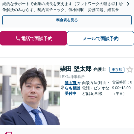
続的なサポートで企業の成長を支えます【フットワークの軽さ◎】紛
争解決のみならず、契約書チェック、債権回収、労務問題、経営サポ
ートを含む予防法務に対応
料金表を見る
電話で面談予約
メールで面談予約
柴田 堅太郎
弁護士
東京都
LBX法律事務所
営業時間：0
箕面市
か
面談方法(対面・
らも相談
電話・ビデオな
9:00~18:00
受付中
ど)は応相談
（平日）