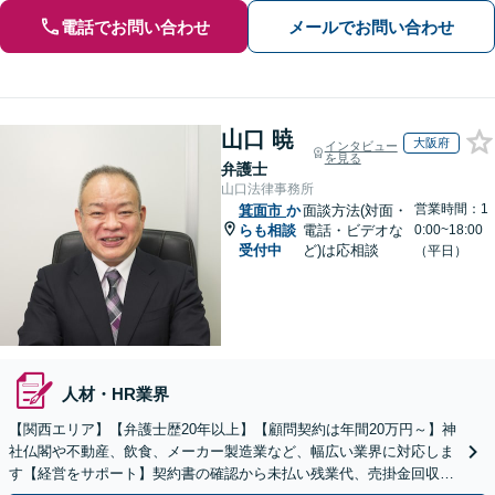
電話でお問い合わせ
メールでお問い合わせ
山口 暁
大阪府
インタビュー
を見る
弁護士
山口法律事務所
営業時間：1
箕面市
か
面談方法(対面・
らも相談
電話・ビデオな
0:00~18:00
受付中
ど)は応相談
（平日）
人材・HR業界
【関西エリア】【弁護士歴20年以上】【顧問契約は年間20万円～】神
社仏閣や不動産、飲食、メーカー製造業など、幅広い業界に対応しま
す【経営をサポート】契約書の確認から未払い残業代、売掛金回収、