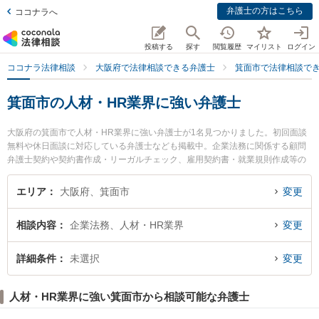
弁護士の方はこちら
ココナラへ
投稿する
探す
閲覧履歴
マイリスト
ログイン
ココナラ法律相談
大阪府で法律相談できる弁護士
箕面市で法律相談で
箕面市の人材・HR業界に強い弁護士
大阪府の箕面市で人材・HR業界に強い弁護士が1名見つかりました。初回面談
無料や休日面談に対応している弁護士なども掲載中。企業法務に関係する顧問
弁護士契約や契約書作成・リーガルチェック、雇用契約書・就業規則作成等の
細かな分野での絞り込み検索もでき便利です。特に箕面駅前法律事務所の石塚
誠弁護士のプロフィール情報や弁護士費用、強みなどが注目されています。
エリア
大阪府、箕面市
変更
『箕面市で土日や夜間に発生した人材・HR業界のトラブルを今すぐに弁護士に
相談したい』『人材・HR業界のトラブル解決の実績豊富な近くの弁護士を検索
相談内容
企業法務、人材・HR業界
変更
したい』『初回相談無料で人材・HR業界を法律相談できる箕面市内の弁護士に
相談予約したい』などでお困りの相談者さんにおすすめです。
詳細条件
未選択
変更
人材・HR業界に強い箕面市から相談可能な弁護士