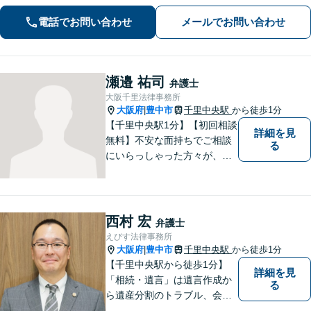
請求／面会交流など【相続・遺言】相
電話でお問い合わせ
メールでお問い合わせ
続放棄／遺産分割調停など【電話・メ
ール相談初回無料】【休日夜間対応
可】
瀬邉 祐司
弁護士
大阪千里法律事務所
大阪府
豊中市
千里中央駅
から徒歩1分
|
【千里中央駅1分】【初回相談
詳細を見
無料】不安な面持ちでご相談
る
にいらっしゃった方々が、少
しで明るい気持ちで帰ってい
ただけるように日々邁進して
おります。相談者にとって最
善の法的手段を選択し、終局
西村 宏
弁護士
的解決に至るよう全力でサポ
えびす法律事務所
ートいたします。
大阪府
豊中市
千里中央駅
から徒歩1分
|
【千里中央駅から徒歩1分】
詳細を見
「相続・遺言」は遺言作成か
る
ら遺産分割のトラブル、会社
の事業継承まで対応します。