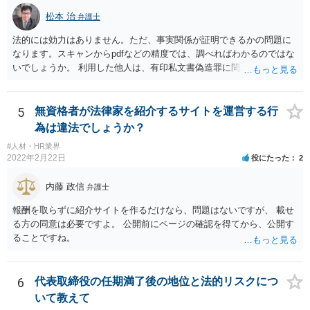
いといえるかには十分注意する必要があります。 また、業務委託契約
のあっせんは、事業主間の商取引を仲介することになりますので、分
松本 治
弁護士
野によっては、何らかの許認可等が必要となる可能性がある点にも注
法的には効力はありません。ただ、事実関係が証明できるかの問題に
意が必要です。 いずれにしても、慎重に検討、対応いただいた方がよ
なります。スキャンからpdfなどの精度では、調べればわかるのではな
いものと存じますので、一度弁護士にご相談いただき、全体的なリー
いでしょうか。 利用した他人は、有印私文書偽造罪に問われることに
ガルチェックをしていただくことをお勧めいたします。
なります。それなりの重罪ですので、その抑止力にも期待することに
なるでしょう。
5
無資格者が法律家を紹介するサイトを運営する行
為は違法でしょうか？
#人材・HR業界
2022年2月22日
役にたった
2
内藤 政信
弁護士
報酬を取らずに紹介サイトを作るだけなら、問題はないですが、 載せ
る方の同意は必要ですよ。 公開前にページの確認を得てから、公開す
ることですね。
6
代表取締役の任期満了後の地位と法的リスクにつ
いて教えて