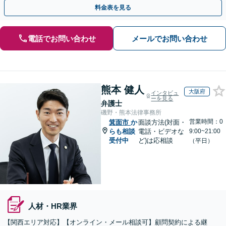
事業承継までお任せください【初回面談無料】
料金表を見る
電話でお問い合わせ
メールでお問い合わせ
熊本 健人
大阪府
インタビュ
ーを見る
弁護士
磯野・熊本法律事務所
営業時間：0
箕面市
か
面談方法(対面・
らも相談
電話・ビデオな
9:00~21:00
受付中
ど)は応相談
（平日）
人材・HR業界
【関西エリア対応】【オンライン・メール相談可】顧問契約による継