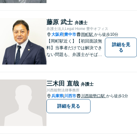
「交通事故」は後遺症案件に
て1級相当での和解実績あり
【初回相談30分無料】
藤原 武士
弁護士
弁護士法人Legal Home 豊中オフィス
大阪府
豊中市
岡町駅
から徒歩10分
|
【岡町駅近く】【初回面談無
詳細を見
料】当事者だけでは解決でき
る
ない問題も、弁護士がそばに
いることで理想的な解決が目
指せるようになります。離婚
問題／相続問題／借金問題／
交通事故／企業法務など、幅
三木田 直哉
弁護士
広く対応可能。【夜間／休日
川西能勢法律事務所
対応可能】まずはお気軽にご
兵庫県
川西市
川西能勢口駅
から徒歩1分
|
連絡ください。
詳細を見る