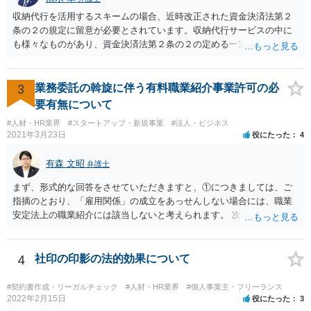
収納代行を活用するスキームの場合、近時改正された資金決済法第２
条の２の規定に留意が必要とされています。収納代行サービスの中に
も様々なものがあり、資金決済法第２条の２の定める一定の要件（内
閣府令で定める要件も含む）を満たす場合には、為替取引に該当する
ことが明らかにされました。 この資金決済法第２条の２の定める一
定の要件（内閣府令で定める要件も含む）については、該当条文を見
3
業務委託の斡旋に伴う有料職業紹介事業許可の必
るだけではなかなか理解し難いところがあるかと思いますし、この掲
要有無について
示板で回答するには限界がありますので、この分野に詳しそうな弁護
#人材・HR業界
#スタートアップ・新規事業
#法人・ビジネス
士の方に直接相談なさってみて下さい。 （資金決済法） 第二条の二
2021年3月23日
役にたった
4
金銭債権を有する者（以下この条において「受取人」という。）から
の委託、受取人からの金銭債権の譲受けその他これらに類する方法に
有森 文昭
弁護士
より、当該金銭債権に係る債務者又は当該債務者からの委託（二以上
の段階にわたる委託を含む。）その他これに類する方法により支払を
まず、形式的な回答をさせていただきますと、①につきましては、ご
行う者から弁済として資金を受け入れ、又は他の者に受け入れさせ、
指摘のとおり、「雇用関係」の成立をあっせんしない場合には、職業
当該受取人に当該資金を移動させる行為（当該資金を当該受取人に交
安定法上の職業紹介には該当しないと考えられます。 次に、②につい
付することにより移動させる行為を除く。）であって、受取人が個人
ては、「雇用関係」の成立をあっせんしない、その他のあっせん行為
（事業として又は事業のために受取人となる場合におけるものを除
は、職業安定法上の職業紹介には該当しないと考えられます。 以上が
く。）であることその他の内閣府令で定める要件を満たすものは、為
形式的な回答になりますが、形式的には、「雇用関係」の成立のあっ
4
社印の印影の法的効果について
替取引に該当するものとする
せんではなくとも、実質的には「雇用関係」の成立のあっせんといえ
る場合には、職業紹介に該当すると判断される可能性があります。 こ
#契約書作成・リーガルチェック
#人材・HR業界
#個人事業主・フリーランス
の判断は、広範にかつ厳格に行われるので、実質的にみても、問題な
2022年2月15日
役にたった
3