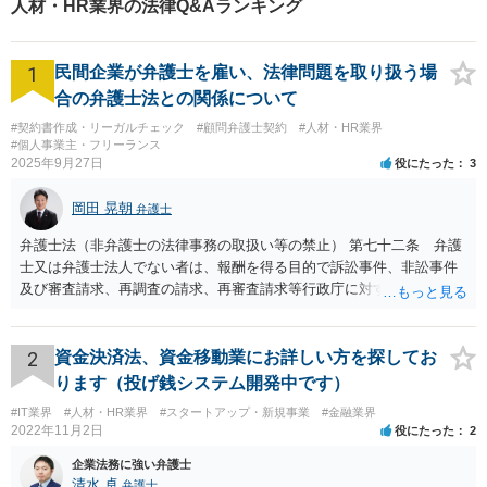
人材・HR業界の法律Q&Aランキング
1
民間企業が弁護士を雇い、法律問題を取り扱う場
合の弁護士法との関係について
#契約書作成・リーガルチェック
#顧問弁護士契約
#人材・HR業界
#個人事業主・フリーランス
2025年9月27日
役にたった
3
岡田 晃朝
弁護士
弁護士法（非弁護士の法律事務の取扱い等の禁止） 第七十二条 弁護
士又は弁護士法人でない者は、報酬を得る目的で訴訟事件、非訟事件
及び審査請求、再調査の請求、再審査請求等行政庁に対する不服申立
事件その他一般の法律事件に関して鑑定、代理、仲裁若しくは和解そ
の他の法律事務を取り扱い、又はこれらの周旋をすることを業とする
ことができない。ただし、この法律又は他の法律に別段の定めがある
2
資金決済法、資金移動業にお詳しい方を探してお
場合は、この限りでない。 で、自身がする場合だけでなく、弁護士で
ります（投げ銭システム開発中です）
ないものに、あっせんしたりすることも違法ですから、問題になるか
#IT業界
#人材・HR業界
#スタートアップ・新規事業
#金融業界
と思います。
2022年11月2日
役にたった
2
企業法務に強い弁護士
清水 卓
弁護士