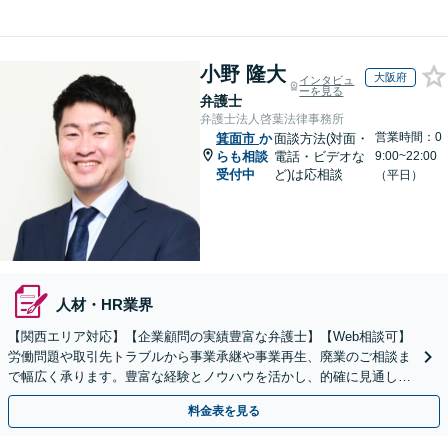
小野 隆大
大阪府
インタビュ
ーを見る
弁護士
弁護士法人啓葉法律事務所
営業時間：0
箕面市
か
面談方法(対面・
らも相談
電話・ビデオな
9:00~22:00
受付中
ど)は応相談
（平日）
人材・HR業界
【関西エリア対応】【企業顧問の実績豊富な弁護士】【Web相談可】
労働問題や取引先トラブルから事業承継や事業再生、廃業のご相談ま
で幅広く承ります。豊富な経験とノウハウを活かし、的確に見通しを
立て先手を打った対応が強みです。顧問契約の実績も多数
料金表を見る