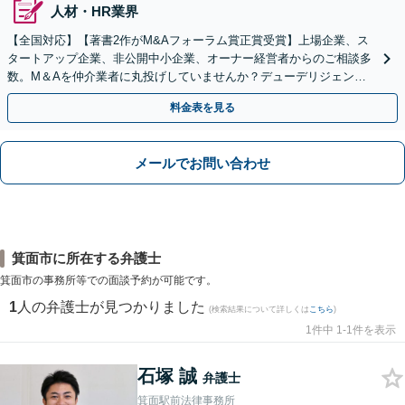
人材・HR業界
【全国対応】【著書2作がM&Aフォーラム賞正賞受賞】上場企業、ス
タートアップ企業、非公開中小企業、オーナー経営者からのご相談多
数。M＆Aを仲介業者に丸投げしていませんか？デューデリジェンス
や契約書作成・交渉はお任せください【初回無料】
料金表を見る
メールでお問い合わせ
箕面市に所在する弁護士
箕面市の事務所等での面談予約が可能です。
1
人の弁護士が見つかりました
(検索結果について詳しくは
こちら
)
1件中 1-1件を表示
石塚 誠
弁護士
箕面駅前法律事務所