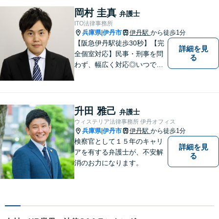
岡村 圭真
弁護士
ITO法律事務所
兵庫県
伊丹市
伊丹駅
から徒歩1分
|
【阪急伊丹駅徒歩30秒】【完
詳細を見
全個室対応】民事・刑事を問
る
わず、幅広く対応◎いつでも
迅速な対応で、「救急救命医
のような弁護士」を目指しま
す。広い視野とユーモアを忘
れず、尽力してまいります。
升田 雅己
弁護士
【メーカー法務経験あり】
ウィステリア法律事務所 伊丹オフィス
兵庫県
伊丹市
伊丹駅
から徒歩1分
|
検察官として１５年のキャリ
詳細を見
アを有する弁護士が、不安解
る
消のお力になります。