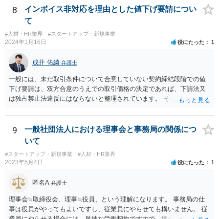
結するなど話をまとめていただいた方が宜しいかと存じます。 ②本掲
8
インボイス非対応を理由とした値下げ要請につい
示板は法律相談に関する掲示板となりますので、法的な観点に限定し
て
た回答となりますが、一次的にB社から違約金の請求を受けるのはA社
#人材・HR業界
#スタートアップ・新規事業
と考えられます。 もっとも、貴社がスキームの決定をA社と共同して
2024年1月16日
役にたった
1
行った場合、A社から事後的に違約金の一部について求償請求を受ける
可能性も否定はできません。 そのため、仮に当該スキームを実施する
成井 佑綺
弁護士
にしても、A社に上記リスク（違約金を請求されるリスク）を負担して
貰える状況かというところも一つのポイントになろうかと存じます。
一般には、未だ取引条件について合意していない契約締結段階での値
下げ要請は、双方合意のうえでの取引価格の決定であれば、下請法又
は独占禁止法違反にはならないと整理されています。 そのため、先方
が負担する消費税と仕入税額控除による消費税の負担額との差額分
（以下「差額」。本来仕入先が負担すべき部分。）について、契約締
結交渉の段階で減額要請をすること自体は直ちにこれらの法律に違反
9
一般社団法人における理事会と事務局の関係につ
するものではないと思われます。 一方で、諸経費等に照らし著しく低
いて
い価格設定をされた場合などには、買いたたきとして下請法（同法第
#スタートアップ・新規事業
#人材・HR業界
４条第１項第５号）違反や優越的地位の濫用として独占禁止法違反と
2023年5月4日
役にたった
1
なる可能性もありますので、ベースとしては、上記の差額を念頭に置
き、その他仕入れや諸経費の支払なども加味して、価格交渉を行うと
匿名A
弁護士
良いでしょう。 参考：公正取引委員会「免税事業者及びその取引先の
インボイス制度への対応に関するQ&A」 https://www.jftc.go.jp/dk/guid
理事会≒取締役会、理事≒役員、という理解になります。 事務局の仕
eline/unyoukijun/invoice_qanda.html
事は役員がやってもよいですし、従業員にやらせても構いません。 従
業員にやらせる場合には、単純な労働契約ですので、賃金や労働条件