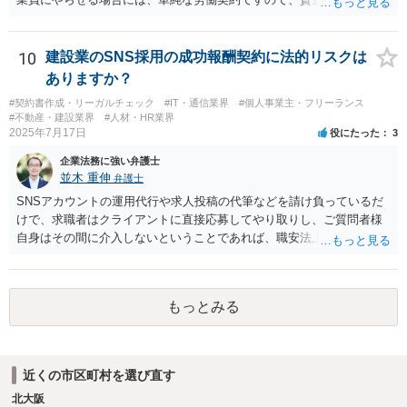
について労働法上の制約が発生します。 職員を理事にすることは職員
の同意があれば可能ですが、会社に例えると従業員をすべて取締役に
するようなものなので、望ましいかどうかは検討が必要です。
10
建設業のSNS採用の成功報酬契約に法的リスクは
ありますか？
#契約書作成・リーガルチェック
#IT・通信業界
#個人事業主・フリーランス
#不動産・建設業界
#人材・HR業界
2025年7月17日
役にたった
3
企業法務に強い弁護士
並木 重伸
弁護士
SNSアカウントの運用代行や求人投稿の代筆などを請け負っているだ
けで、求職者はクライアントに直接応募してやり取りし、ご質問者様
自身はその間に介入しないということであれば、職安法上の「募集情
報等提供事業」にとどまり、「有料職業紹介」には該当しないと考え
られます。 求職者の情報を収集する場合は「特定募集情報等提供事
業」に該当して届出が必要になりますが、ご質問内容を見る限りそれ
もっとみる
にも該当しないと思われます。
近くの市区町村を選び直す
北大阪