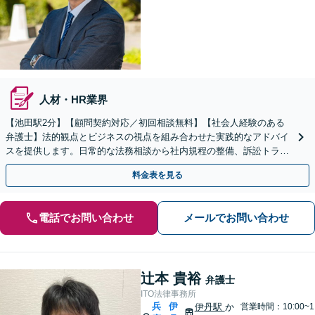
人材・HR業界
【池田駅2分】【顧問契約対応／初回相談無料】【社会人経験のある
弁護士】法的観点とビジネスの視点を組み合わせた実践的なアドバイ
スを提供します。日常的な法務相談から社内規程の整備、訴訟トラブ
ルまで対応「法人破産に関するご相談もお任せください」
料金表を見る
電話でお問い合わせ
メールでお問い合わせ
辻本 貴裕
弁護士
ITO法律事務所
兵
伊
伊丹駅
か
営業時間：10:00~1