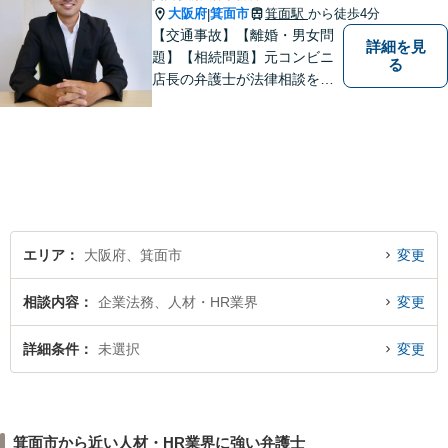
大阪府
箕面市
箕面駅
から徒歩4分
|
【交通事故】【離婚・男女問
詳細を見
題】【相続問題】元コンビニ
る
店長の弁護士が法律相談を承
ります。近所のコンビニに行
く感覚で、お気軽にご相談に
いらしてください！
エリア
大阪府、箕面市
変更
相談内容
企業法務、人材・HR業界
変更
詳細条件
未選択
変更
箕面市から近い人材・HR業界に強い弁護士