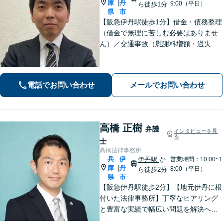
庫
丹
|
9:00（平日）
ら徒歩1分
県
市
【阪急伊丹駅徒歩1分】借金・債務整理
（借金で無理に苦しむ必要はありませ
ん）／交通事故（慰謝料増額・過失割
合に関するご相談など）／労働事件
（労働者側・使用者側どちらも対応）
／刑事事件（被害者側も対応）／相続
電話でお問い合わせ
メールでお問い合わせ
／離婚問題など。まずはお気軽にご相
談ください
高橋 正樹
弁護
インタビューを見
る
士
高橋法律事務所
兵
伊
伊丹駅
か
営業時間：10:00~1
庫
丹
|
8:00（平日）
ら徒歩2分
県
市
【阪急伊丹駅徒歩2分】【地元伊丹に根
付いた法律事務所】丁寧なヒアリング
と豊富な実績で幅広い問題を解決へ導
きます！【離婚男女問題】不定慰謝料