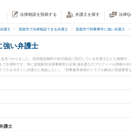
法律相談を投稿する
弁護士を探す
法律Q
弁護士
箕面市で法律相談できる弁護士
箕面市で刑事事件に強い弁護士
に強い弁護士
1名見つかりました。初回面談無料や休日面談に対応している弁護士なども掲載中
もでき便利です。特に箕面駅前法律事務所の石塚 誠弁護士のプロフィール情報や弁
ラブルを今すぐに弁護士に相談したい』『刑事被害者側のトラブル解決の実績豊富
士に相談予約したい』などでお困りの相談者さんにおすすめです。
弁護士