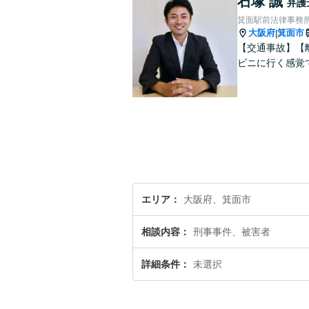
石塚 誠
弁護
箕面駅前法律事務
大阪府
箕面市
|
【交通事故】【
ビニに行く感覚
エリア
大阪府、箕面市
相談内容
刑事事件、被害者
詳細条件
未選択