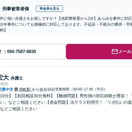
刑事被害者側
料金表を見る
件に強い弁護士をお探しですか？【池田警察署から2分】あらゆる事件に対
少年事件についても積極的に対応しております。不起訴・不処分の獲得・早
無料】
せ
メール
宏大
弁護士
事務所
府
豊中市
岡町駅
から徒歩10分
営業時間：09:00~17:30（平日）
|
10分】【初回相談30分無料】【離婚問題】男性側の対応経験が豊富！
い」などご相談ください【借金問題】法テラス利用可！「リボ払いの返
などご相談ください