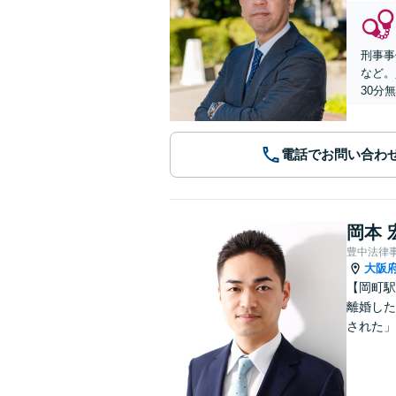
刑事事
など。
30分
電話でお問い合わ
岡本 
豊中法律
大阪
【岡町駅
離婚した
された」