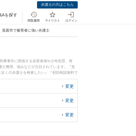
弁護士の方はこちら
&Aを探す
閲覧履歴
マイリスト
ログイン
箕面市で被害者に強い弁護士
。刑事事件に関係する加害者側や少年犯罪、再
護士費用、強みなどが注目されています。『箕
な近くの弁護士を検索したい』『初回相談無料で
変更
変更
変更