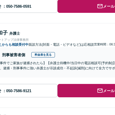
せ
メール
和子
弁護士
ートアップ法律事務所
市
からも相談受付中
面談方法(対面・電話・ビデオなど)は応相談
営業時間：06:3
刑事被害者側
料金表を見る
事件でご家族が逮捕されたら】【弁護士待機中/当日中の電話相談可(予約制
、逮捕・刑事事件に強い弁護士が示談成功・不起訴(減刑)に向けて全力でサ
せ
メール