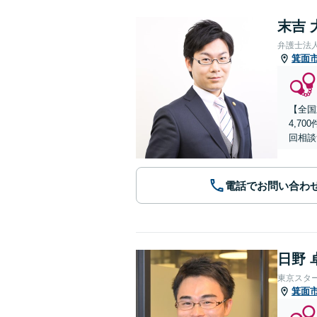
末吉 
弁護士法
箕面
【全国
4,7
回相談
電話でお問い合わ
日野 
東京スタ
箕面