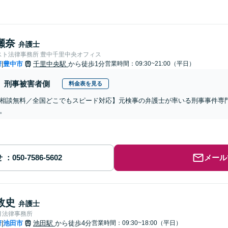
瀬奈
弁護士
スト法律事務所 豊中千里中央オフィス
府
豊中市
千里中央駅
から徒歩1分
営業時間：09:30~21:00（平日）
|
刑事被害者側
料金表を見る
相談無料／全国どこでもスピード対応】元検事の弁護士が率いる刑事事件専
。
せ
メール
敦史
弁護士
月法律事務所
府
池田市
池田駅
から徒歩4分
営業時間：09:30~18:00（平日）
|