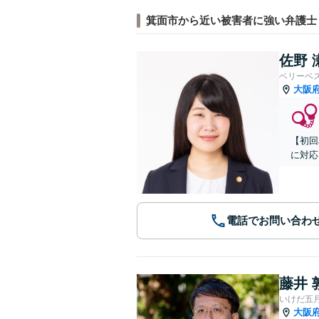
箕面市から近い被害者に強い弁護士
佐野 
ベリーベ
大阪
【初回
に対応
電話でお問い合わ
藤井 
いけだ五
大阪