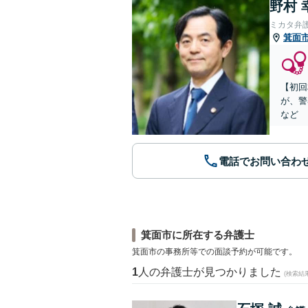
野村 
ミカタ弁
箕面
【初回
が、警
など
電話でお問い合わ
箕面市に所在する弁護士
箕面市の事務所等での面談予約が可能です。
1
人の弁護士が見つかりました
(検索結