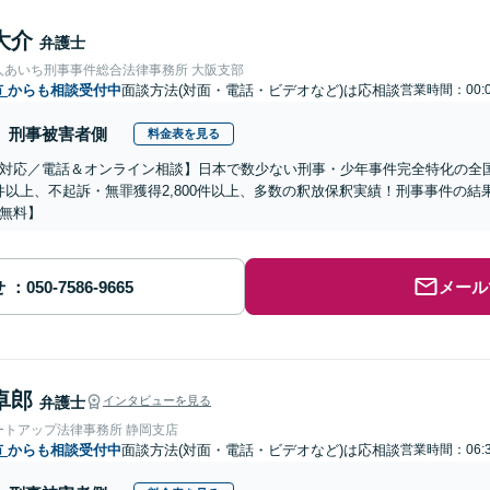
大介
弁護士
人あいち刑事事件総合法律事務所 大阪支部
市
からも相談受付中
面談方法(対面・電話・ビデオなど)は応相談
営業時間：00:0
刑事被害者側
料金表を見る
対応／電話＆オンライン相談】日本で数少ない刑事・少年事件完全特化の全
00件以上、不起訴・無罪獲得2,800件以上、多数の釈放保釈実績！刑事事件の
無料】
せ
メール
卓郎
弁護士
インタビューを見る
ートアップ法律事務所 静岡支店
市
からも相談受付中
面談方法(対面・電話・ビデオなど)は応相談
営業時間：06:3