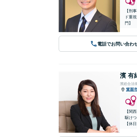
【刑事
ド重視
門】
電話でお問い合わ
濱 有
濱総合法
箕面
【関西
駆けつ
【休日