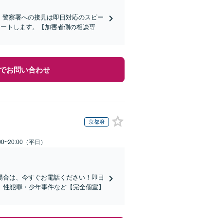
)】警察署への接見は即日対応のスピー
ポートします。【加害者側の相談専
でお問い合わせ
京都府
0~20:00（平日）
場合は、今すぐお電話ください！即日
。性犯罪・少年事件など【完全個室】