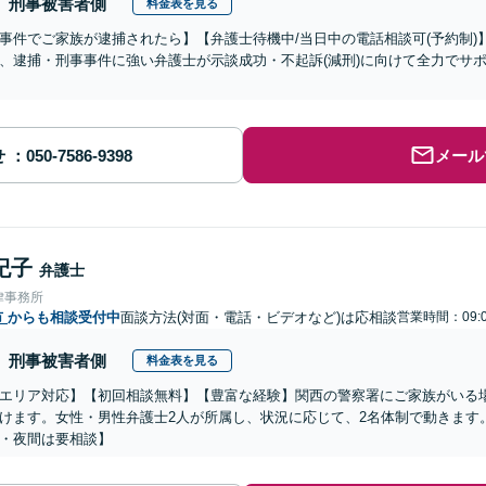
刑事被害者側
料金表を見る
事件でご家族が逮捕されたら】【弁護士待機中/当日中の電話相談可(予約制
、逮捕・刑事事件に強い弁護士が示談成功・不起訴(減刑)に向けて全力でサ
せ
メール
紀子
弁護士
律事務所
市
からも相談受付中
面談方法(対面・電話・ビデオなど)は応相談
営業時間：09:0
刑事被害者側
料金表を見る
エリア対応】【初回相談無料】【豊富な経験】関西の警察署にご家族がいる
けます。女性・男性弁護士2人が所属し、状況に応じて、2名体制で動きます
・夜間は要相談】