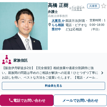
高橋 正樹
兵庫県
インタビュ
ーを見る
弁護士
高橋法律事務所
営業時間：1
大東市
か
面談方法(対面・
らも相談
電話・ビデオな
0:00~18:00
受付中
ど)は応相談
（平日）
家族信託
【阪急伊丹駅徒歩2分】【完全個室】相続放棄や遺産分割調停に強
い。親族間の問題は早めのご相談が解決への近道！ひとつずつ丁寧に
お話しを伺い、ベストな方法をご提案いたします。【電話・メール相
談初回無料】【休日夜間対応可】【オンライン可能】
料金表を見る
電話でお問い合わせ
メールでお問い合わせ