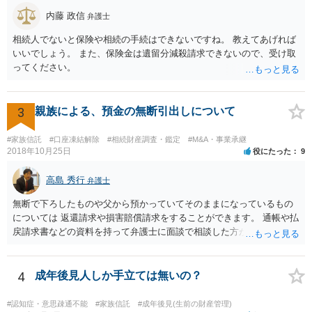
大きさや状況を考えると、一つ一つの問題を解決し、万が一に備えて
おく方が宜しいかと思います。 緊急という訳ではないかと思います
内藤 政信
弁護士
が、事前準備が早い方が有効な手段が増える傾向にありますので、早
相続人でないと保険や相続の手続はできないですね。 教えてあげれば
目に弁護士を入れられることを御検討頂くと良いかと思います。
いいでしょう。 また、保険金は遺留分減殺請求できないので、受け取
ってください。
3
親族による、預金の無断引出しについて
#家族信託
#口座凍結解除
#相続財産調査・鑑定
#M&A・事業承継
2018年10月25日
役にたった
9
高島 秀行
弁護士
無断で下ろしたものや父から預かっていてそのままになっているもの
については 返還請求や損害賠償請求をすることができます。 通帳や払
戻請求書などの資料を持って弁護士に面談で相談した方がよいと思い
ます。
4
成年後見人しか手立ては無いの？
#認知症・意思疎通不能
#家族信託
#成年後見(生前の財産管理)