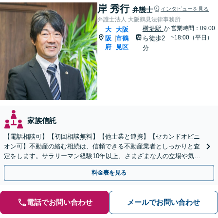
岸 秀行
弁護士
インタビューを見る
弁護士法人 大阪鶴見法律事務所
横堤駅
か
営業時間：09:00
大
大阪
~18:00（平日）
阪
市鶴
ら徒歩2
|
府
見区
分
家族信託
【電話相談可】【初回相談無料】【他士業と連携】【セカンドオピニ
オン可】不動産の絡む相続は、信頼できる不動産業者としっかりと査
定をします。サラリーマン経験10年以上、さまざまな人の立場や気持
ちが分かります。遺産分割や相続放棄もお任せください。
料金表を見る
電話でお問い合わせ
メールでお問い合わせ