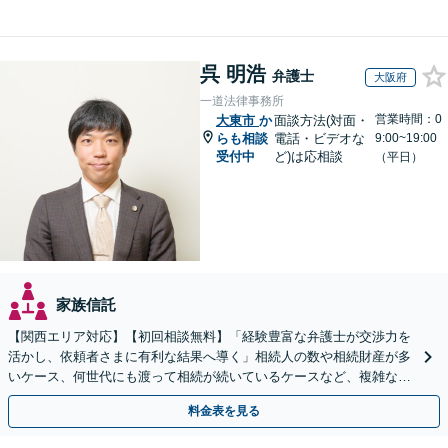
呉 明浩
弁護士
大阪府
一道法律事務所
営業時間：0
大東市
か
面談方法(対面・
らも相談
電話・ビデオな
9:00~19:00
受付中
ど)は応相談
（平日）
家族信託
【関西エリア対応】【初回相談無料】「経験豊富な弁護士が交渉力を
活かし、依頼者さまに有利な結果へ導く」相続人の数や相続財産が多
いケース、何世代にも渡って相続が続いているケースなど、複雑な事
案でも対応！協議、調停、審判どのフェーズからも相談可
料金表を見る