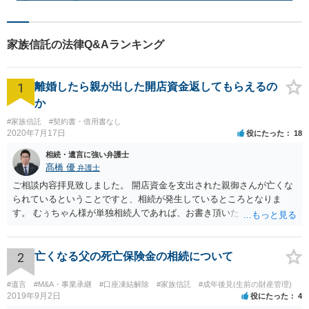
家族信託の法律Q&Aランキング
1
離婚したら親が出した開店資金返してもらえるの
か
#家族信託
#契約書・借用書なし
2020年7月17日
役にたった
18
相続・遺言に強い弁護士
髙橋 優
弁護士
ご相談内容拝見致しました。 開店資金を支出された親御さんが亡くな
られているということですと、相続が発生しているところとなりま
す。 むぅちゃん様が単独相続人であれば、お書き頂いたような方法で
ご主人に書面を書いてもらうことで対応は可能かと思います。 他にも
相続人おられるということであれば、他の相続人との協議が必要とな
るところです。 また、当該点とは別にご主人から貸付ではなく贈与で
2
亡くなる父の死亡保険金の相続について
あると主張される可能性がございます。 その場合には、貸付であるこ
とを伺わせる事情をどれだけ積み重ねることが出来るか、というとこ
#遺言
#M&A・事業承継
#口座凍結解除
#家族信託
#成年後見(生前の財産管理)
ろとなります。 返済の事実や、返済を約束するメール等です。 金額の
2019年9月2日
役にたった
4