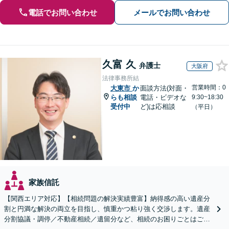
電話でお問い合わせ
メールでお問い合わせ
久富 久
弁護士
大阪府
法律事務所結
営業時間：0
大東市
か
面談方法(対面・
らも相談
電話・ビデオな
9:30~18:30
受付中
ど)は応相談
（平日）
家族信託
【関西エリア対応】【相続問題の解決実績豊富】納得感の高い遺産分
割と円満な解決の両立を目指し、慎重かつ粘り強く交渉します。遺産
分割協議・調停／不動産相続／遺留分など、相続のお困りごとはご相