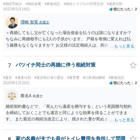
#相続手続き
#相続放棄
#家族信託
#相続トラブルの代理交渉
#遺産分割
2022年5月18日
役にたった
2
理崎 智英
弁護士
＞再婚してもし父が亡くなった場合借金を払うのは誰になりますか？
ちなみに再婚相手にも2人の子供がいます。 戸籍を母側に変えれば払
う義務もなくなりますか？ お父様の法定相続人は、再婚相手とご相談
者様なので、お父様の借金はご相談者様も相続することになります。
戸籍がどこにあるのかは関係ありません。 ただし、お父様が亡くなっ
たことを知ってから３か月以内に家庭裁判所にて「相続放棄」の手続
7
バツイチ同士の再婚に伴う相続対策
をすれば、ご相談者様はお父様の借金は相続しません。
#遺言
#遺産分割
#遺言執行者の選任
#養育費
#口座凍結解除
#家族信託
2020年1月20日
役にたった
2
匿名A
弁護士
婚前契約書などで、「死んだら遺産を贈与する」という死因贈与契約
を締結しておくことでも遺言と同じような効果を得ることができま
す。 また最近の相続法改正により、残された妻が死ぬまで家に住み続
けられる権利として「配偶者居住権」という制度が設けられましたの
で、その制度を活用する方法も考えられます。 もし契約書の作成まで
視野に入れておられる場合は、お近くの弁護士、できれば相続に強い
8
家の名義が夫でも母がトイレ費用を負担して問題