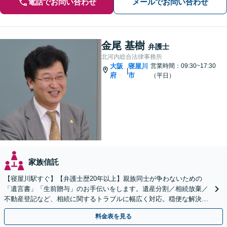
電話でお問い合わせ
メールでお問い合わせ
金尾 基樹
弁護士
北河内総合法律事務所
大阪
寝屋川
営業時間：09:30~17:30
|
府
市
（平日）
家族信託
【寝屋川駅すぐ】【弁護士歴20年以上】親族同士が争わないための
「遺言書」「生前贈与」のお手伝いをします。遺産分割／相続放棄／
不動産登記など、相続に関するトラブルに幅広く対応。穏便な解決を
心がけます。【初回相談無料】【夜間・休日の相談可能】
料金表を見る