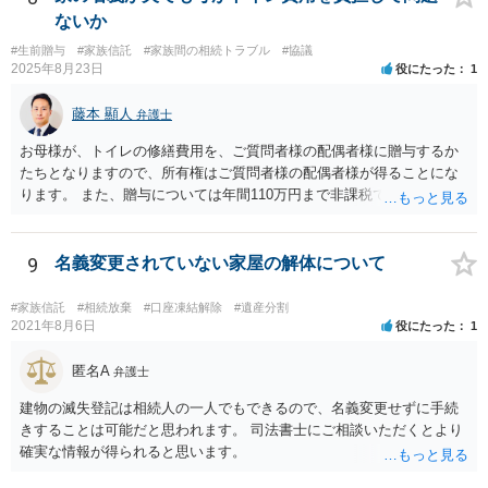
弁護士にご相談なさるとよいでしょう。
ないか
#生前贈与
#家族信託
#家族間の相続トラブル
#協議
2025年8月23日
役にたった
1
藤本 顯人
弁護士
お母様が、トイレの修繕費用を、ご質問者様の配偶者様に贈与するか
たちとなりますので、所有権はご質問者様の配偶者様が得ることにな
ります。 また、贈与については年間110万円まで非課税であり、トイ
レの修繕費であればこの枠内に収まると思います。
9
名義変更されていない家屋の解体について
#家族信託
#相続放棄
#口座凍結解除
#遺産分割
2021年8月6日
役にたった
1
匿名A
弁護士
建物の滅失登記は相続人の一人でもできるので、名義変更せずに手続
きすることは可能だと思われます。 司法書士にご相談いただくとより
確実な情報が得られると思います。