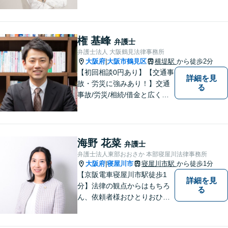
婚、交通事故、不動産、破
産、中小企業法務その他様々
な法律相談を承っておりま
す。
権 基峰
弁護士
弁護士法人 大阪鶴見法律事務所
大阪府
大阪市鶴見区
横堤駅
から徒歩2分
|
【初回相談0円あり】【交通事
詳細を見
故・労災に強みあり！】交通
る
事故/労災/相続/借金と広く法
律問題に対応。【横堤駅2分】
法律トラブルに巻き込まれた/
巻き込まれそうな方はお早め
にご相談ください。【労災事
海野 花菜
弁護士
故：9年前の事故でも数千万円
弁護士法人東部おおさか 本部寝屋川法律事務所
の賠償を獲得】
大阪府
寝屋川市
寝屋川市駅
から徒歩1分
|
【京阪電車寝屋川市駅徒歩1
詳細を見
分】法律の観点からはもちろ
る
ん、依頼者様おひとりおひと
りのお気持ちやご事情に寄り
添った対応を心がけます。お