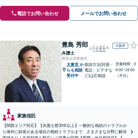
談ください。遺言書など生前対策にも注力【初回相談無料】
電話でお問い合わせ
メールでお問い合わせ
豊島 秀郎
大阪府
インタビュ
ーを見る
弁護士
豊島法律事務所
営業時間：0
大東市
か
面談方法(対面・
らも相談
電話・ビデオな
9:00~19:00
受付中
ど)は応相談
（平日）
家族信託
【関西エリア対応】【弁護士歴30年以上】一般的な相続のトラブルか
ら海外に財産がある場合の相続トラブルまで、さまざまな分野に解決
実績あり！生前対策も幅広いご提案が可能【夜間・休日相談可】【完