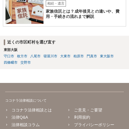
相続・遺言
家族信託とは？成年後見との違いや、費
用・手続きの流れまで解説
近くの市区町村を選び直す
東部大阪
守口市
枚方市
八尾市
寝屋川市
大東市
柏原市
門真市
東大阪市
四條畷市
交野市
ココナラ法律相談について
ココナラ法律相談とは
ご意見・ご要望
法律Q&A
利用規約
法律相談コラム
プライバシーポリシー