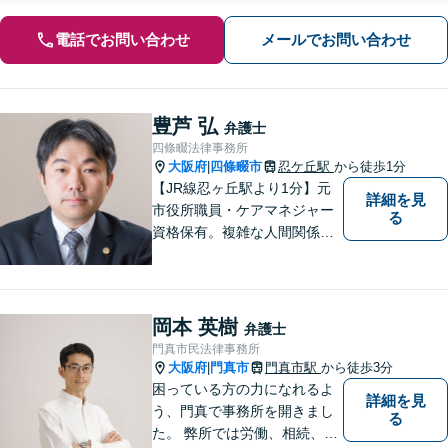
電話でお問い合わせ
メールでお問い合わせ
豊芦 弘
弁護士
四條畷法律事務所
大阪府
四條畷市
忍ケ丘駅
から徒歩1分
|
【JR線忍ヶ丘駅より1分】元
詳細を見
市役所職員・ケアマネジャー
る
資格保有。複雑な人間関係が
絡む相続・遺言・高齢者トラ
ブルの根本的解決に尽力しま
す。
岡本 英樹
弁護士
門真市民法律事務所
大阪府
門真市
門真市駅
から徒歩3分
|
困っている方の力になれるよ
詳細を見
う、門真で事務所を開きまし
る
た。 弊所では労働、相続、離