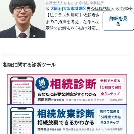
け、満足度の高い解決を目指
弁護士法人ももとせ 今福法律事務所
します【放出駅1分】
大阪府
大阪市城東区
今福鶴見駅
から徒歩2分
|
【法テラス利用可】依頼者さ
詳細を見
まのご負担を考え、なるべく
る
示談での解決を心掛け対応い
たします。コミュニケーショ
ン力と精神的なタフさが強
み。依頼者さまにとって身近
で頼れる弁護士を目指しま
す。【休日相談可】【今福鶴
相続に関する診断ツール
見駅2分】