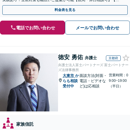
全個室】
料金表を見る
電話でお問い合わせ
メールでお問い合わせ
徳安 勇佑
弁護士
京都府
弁護士法人富士パートナーズ 富士パートナー
ズ法律事務所
営業時間：0
大東市
か
面談方法(対面・
らも相談
電話・ビデオな
9:00~19:00
受付中
ど)は応相談
（平日）
家族信託