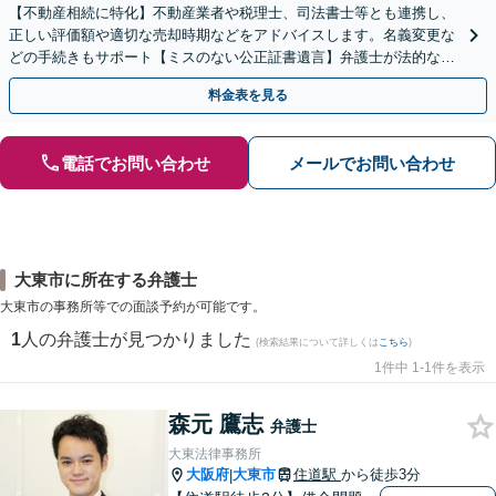
【不動産相続に特化】不動産業者や税理士、司法書士等とも連携し、
正しい評価額や適切な売却時期などをアドバイスします。名義変更な
どの手続きもサポート【ミスのない公正証書遺言】弁護士が法的な観
点から遺言書を作成します。
料金表を見る
電話でお問い合わせ
メールでお問い合わせ
大東市に所在する弁護士
大東市の事務所等での面談予約が可能です。
1
人の弁護士が見つかりました
(検索結果について詳しくは
こちら
)
1件中 1-1件を表示
森元 鷹志
弁護士
大東法律事務所
大阪府
大東市
住道駅
から徒歩3分
|