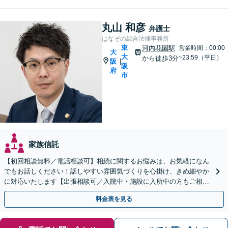
丸山 和彦
弁護士
はなぞの綜合法律事務所
東
河内花園駅
営業時間：00:00
大
大
~23:59（平日）
から徒歩3分
阪
|
阪
府
市
家族信託
【初回相談無料／電話相談可】相続に関するお悩みは、お気軽になん
でもお話しください！話しやすい雰囲気づくりを心掛け、きめ細やか
に対応いたします【出張相談可／入院中・施設に入所中の方もご相談
ください】【子連れ相談・車いす利用可】
料金表を見る