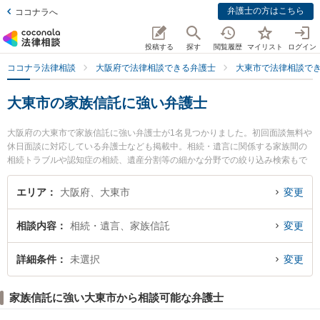
弁護士の方はこちら
ココナラへ
投稿する
探す
閲覧履歴
マイリスト
ログイン
ココナラ法律相談
大阪府で法律相談できる弁護士
大東市で法律相談で
大東市の家族信託に強い弁護士
大阪府の大東市で家族信託に強い弁護士が1名見つかりました。初回面談無料や
休日面談に対応している弁護士なども掲載中。相続・遺言に関係する家族間の
相続トラブルや認知症の相続、遺産分割等の細かな分野での絞り込み検索もで
き便利です。特に大東法律事務所の森元 鷹志弁護士のプロフィール情報や弁護
士費用、強みなどが注目されています。『大東市で土日や夜間に発生した家族
エリア
大阪府、大東市
変更
信託のトラブルを今すぐに弁護士に相談したい』『家族信託のトラブル解決の
実績豊富な近くの弁護士を検索したい』『初回相談無料で家族信託を法律相談
相談内容
相続・遺言、家族信託
変更
できる大東市内の弁護士に相談予約したい』などでお困りの相談者さんにおす
すめです。
詳細条件
未選択
変更
家族信託に強い大東市から相談可能な弁護士