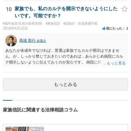
10
家族でも、私のカルテを開示できないようにした
いです。可能ですか？
#成年後見(生前の財産管理)
#家族信託
#認知症・意思疎通不能
2019年4月12日
役にたった
1
馬場 龍行
弁護士
あなたが未成年でなければ，普通は家族でもカルテ開示はできませ
ん。が，しっかり禁じておきたいのであれば，あらかじめ病院にカル
テ開示しないように伝えておくのが安心です。 病院に開示しないよう
に伝える書面を作ることはできますが，それがなくても開示はされる
可能性は低いのでコストパフォーマンスとしてはどうかなという感じ
がします。
もっとみる
家族信託に関連する法律相談コラム