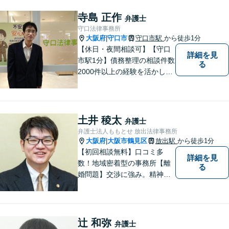
気軽にご相談いただければ、
全力でサポートいたします。
寺島 正作
弁護士
守口法律事務所
大阪府
守口市
守口市駅
から徒歩1分
|
【休日・夜間相談可】【守口
詳細を見
市駅1分】債務整理の相談件数
る
2000件以上の経験を活かし、
依頼者様の法律問題を徹底的
にバックアップいたします。
どなたでも相談しやすく、依
頼者様が不安を抱かないよう
土井 稜太
弁護士
に、わかりやすく的確なアド
弁護士法人ももとせ 放出法律事務所
バイスを心がけております。
大阪府
大阪市鶴見区
放出駅
から徒歩1分
|
【初回相談無料】口コミ多
詳細を見
数！地域密着型の事務所【離
る
婚問題】交渉に強み。精神的
な負担が少しでも軽くなるよ
う、寄り添いの姿勢で事件解
決に臨みます【相続・遺言】
迅速かつ丁寧な対応を心が
辻 和弥
弁護士