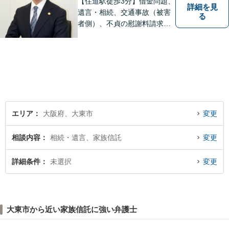
【住道駅徒歩3分】借金問題、
詳細を見
遺言・相続、交通事故（被害
る
者側）、不貞の慰謝料請求は
初回相談が無料。初めての方
でも安心して相談できるよう
に、丁寧な聞き取りとわかり
やすい説明を心がけておりま
す。お気軽にご相談くださ
い。
エリア
大阪府、大東市
変更
相談内容
相続・遺言、家族信託
変更
詳細条件
未選択
変更
大東市から近い家族信託に強い弁護士