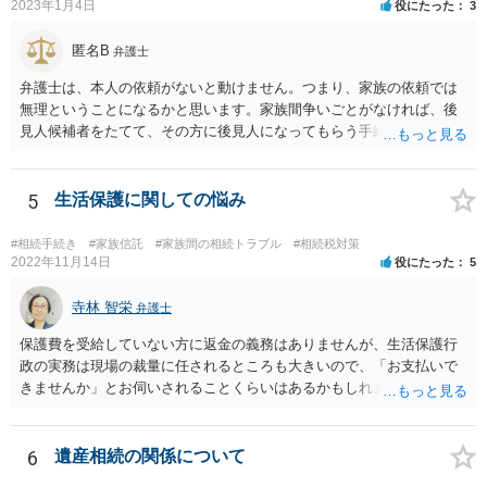
2023年1月4日
役にたった
3
匿名B
弁護士
弁護士は、本人の依頼がないと動けません。つまり、家族の依頼では
無理ということになるかと思います。家族間争いごとがなければ、後
見人候補者をたてて、その方に後見人になってもらう手続をすすめた
ほうが、今後もいろいろやりやすくなると思います。
5
生活保護に関しての悩み
#相続手続き
#家族信託
#家族間の相続トラブル
#相続税対策
2022年11月14日
役にたった
5
寺林 智栄
弁護士
保護費を受給していない方に返金の義務はありませんが、生活保護行
政の実務は現場の裁量に任されるところも大きいので、「お支払いで
きませんか」とお伺いされることくらいはあるかもしれません。 通報
するかどうかは、あなたとお父さんの妹さんとの関係などを総合的に
考えてご判断いただくのが良いと思います。
6
遺産相続の関係について