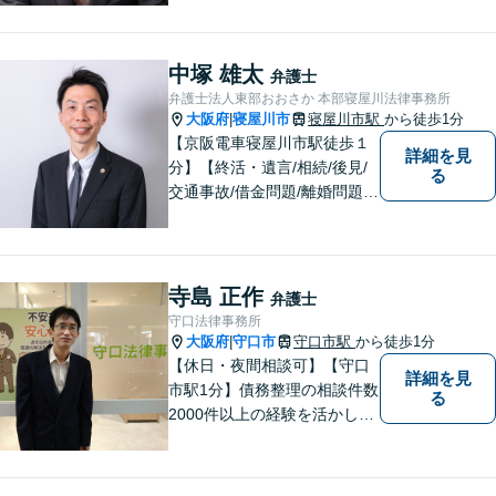
法律トラブルに巻き込まれた/
巻き込まれそうな方はお早め
にご相談ください。【労災事
中塚 雄太
弁護士
故：9年前の事故でも数千万円
弁護士法人東部おおさか 本部寝屋川法律事務所
の賠償を獲得】
大阪府
寝屋川市
寝屋川市駅
から徒歩1分
|
【京阪電車寝屋川市駅徒歩１
詳細を見
分】【終活・遺言/相続/後見/
る
交通事故/借金問題/離婚問題等
のご相談多数】【ご来所が難
しい場合は出張可能】ご依頼
者や関係者とのコミュニケー
ションを大切にして、さまざ
寺島 正作
弁護士
まな問題の解決に向けてサポ
守口法律事務所
ートさせていただきます。
大阪府
守口市
守口市駅
から徒歩1分
|
【休日・夜間相談可】【守口
詳細を見
市駅1分】債務整理の相談件数
る
2000件以上の経験を活かし、
依頼者様の法律問題を徹底的
にバックアップいたします。
どなたでも相談しやすく、依