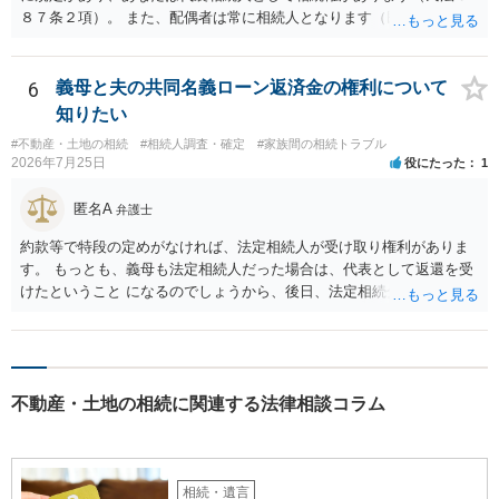
８７条２項）。 また、配偶者は常に相続人となります（民法８９０
条）。 「祖父の子供３人」の方の配偶者がご健在であれば、その方に
も相続権があります。つまり、孫５人に加えて「おじ又はおば」にも
相続権がある可能性があります。
6
義母と夫の共同名義ローン返済金の権利について
知りたい
#不動産・土地の相続
#相続人調査・確定
#家族間の相続トラブル
2026年7月25日
役にたった
1
匿名A
弁護士
約款等で特段の定めがなければ、法定相続人が受け取り権利がありま
す。 もっとも、義母も法定相続人だった場合は、代表として返還を受
けたということ になるのでしょうから、後日、法定相続分に基づいて
精算を求めることは可能と思います。
不動産・土地の相続に関連する法律相談コラム
相続・遺言