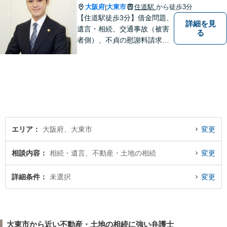
大阪府
大東市
住道駅
から徒歩3分
|
【住道駅徒歩3分】借金問題、
詳細を見
遺言・相続、交通事故（被害
る
者側）、不貞の慰謝料請求は
初回相談が無料。初めての方
でも安心して相談できるよう
に、丁寧な聞き取りとわかり
やすい説明を心がけておりま
す。お気軽にご相談くださ
い。
エリア
大阪府、大東市
変更
相談内容
相続・遺言、不動産・土地の相続
変更
詳細条件
未選択
変更
大東市から近い不動産・土地の相続に強い弁護士