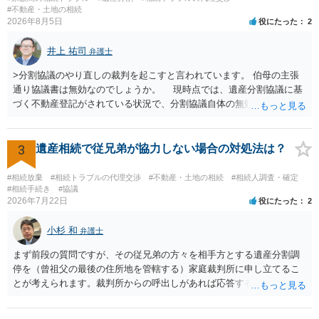
はないので、ｍｉｎｔｓでの提出の必要は無いと思います。郵送（期
#不動産・土地の相続
2026年8月5日
役にたった
2
限までに届けばよい）で十分です。 詳細は、書面記載の裁判所書記官
にお問い合わせください。 以上、ご参考まで。
井上 祐司
弁護士
>分割協議のやり直しの裁判を起こすと言われています。 伯母の主張
通り協議書は無効なのでしょうか。 現時点では、遺産分割協議に基
づく不動産登記がされている状況で、分割協議自体の無効を裁判所が
認めたわけではないので、分割協議の効力に影響はありません。 先
方の訴訟の主張及び立証次第ですが、 ・御祖母様の認知能力に関する
医師の意見書、筆跡鑑定 が提出されればその効力が否定される可能性
3
遺産相続で従兄弟が協力しない場合の対処法は？
はありますが、 ・伯母様自身が分割協議に加わっていること ・御祖母
様の意に反する遺産分割協議を行う実益が誰にあったかの立証が困難
#相続放棄
#相続トラブルの代理交渉
#不動産・土地の相続
#相続人調査・確定
であること からすると、実際に遺産分割協議の効力が否定される可能
#相続手続き
#協議
2026年7月22日
役にたった
2
性はそれほど高くない（立証のハードルは非常に高い）ということが
言えると思います。
小杉 和
弁護士
まず前段の質問ですが、その従兄弟の方々を相手方とする遺産分割調
停を（曾祖父の最後の住所地を管轄する）家庭裁判所に申し立てるこ
とが考えられます。裁判所からの呼出しがあれば応答する可能性がま
だあるのではないでしょうか。 後段の質問については、相続放棄は可
能と思われます。時間が思った以上にないので必要書類をてきぱきと