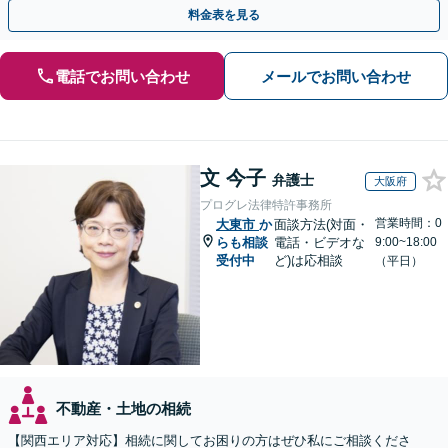
のプランをご提案
料金表を見る
電話でお問い合わせ
メールでお問い合わせ
文 今子
弁護士
大阪府
プログレ法律特許事務所
営業時間：0
大東市
か
面談方法(対面・
らも相談
電話・ビデオな
9:00~18:00
受付中
ど)は応相談
（平日）
不動産・土地の相続
【関西エリア対応】相続に関してお困りの方はぜひ私にご相談くださ