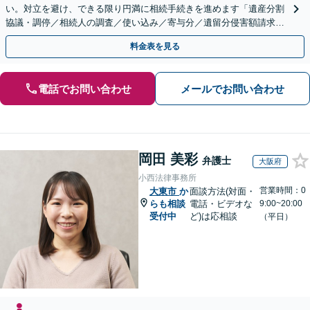
い。対立を避け、できる限り円満に相続手続きを進めます「遺産分割
協議・調停／相続人の調査／使い込み／寄与分／遺留分侵害額請求／
相続放棄（借金の相続）／遺言書作成【休日・夜間相談可】
料金表を見る
電話でお問い合わせ
メールでお問い合わせ
岡田 美彩
弁護士
大阪府
小西法律事務所
営業時間：0
大東市
か
面談方法(対面・
らも相談
電話・ビデオな
9:00~20:00
受付中
ど)は応相談
（平日）