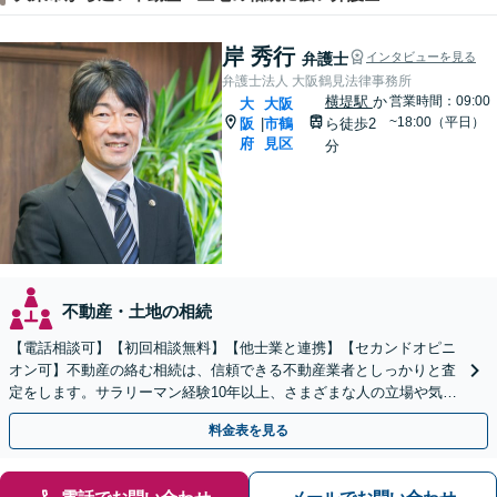
岸 秀行
弁護士
インタビューを見る
弁護士法人 大阪鶴見法律事務所
横堤駅
か
営業時間：09:00
大
大阪
~18:00（平日）
阪
市鶴
ら徒歩2
|
府
見区
分
不動産・土地の相続
【電話相談可】【初回相談無料】【他士業と連携】【セカンドオピニ
オン可】不動産の絡む相続は、信頼できる不動産業者としっかりと査
定をします。サラリーマン経験10年以上、さまざまな人の立場や気持
ちが分かります。遺産分割や相続放棄もお任せください。
料金表を見る