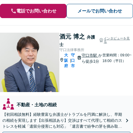
電話でお問い合わせ
メールでお問い合わせ
酒元 博之
弁護
インタビューを見
る
士
守口法律事務所
大
守
守口市駅
か
営業時間：09:00~
阪
口
|
18:00（平日）
ら徒歩1分
府
市
不動産・土地の相続
【初回相談無料】経験豊富な弁護士がトラブルを円満に解決し、早期
の相続を実現します【出張相談あり】交渉はすべて代理して相続のス
トレスを軽減「遺留分侵害にも対応」「遺言書で紛争の芽を摘み取
る」【完全個室制】【バリアフリー対応】【守口市駅1分】