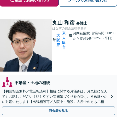
電話でお問い合わせ
メールでお問い合わせ
丸山 和彦
弁護士
はなぞの綜合法律事務所
東
河内花園駅
営業時間：00:00
大
大
~23:59（平日）
から徒歩3分
阪
|
阪
府
市
不動産・土地の相続
【初回相談無料／電話相談可】相続に関するお悩みは、お気軽になん
でもお話しください！話しやすい雰囲気づくりを心掛け、きめ細やか
に対応いたします【出張相談可／入院中・施設に入所中の方もご相談
ください】【子連れ相談・車いす利用可】
料金表を見る