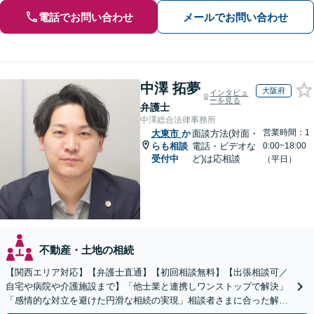
電話でお問い合わせ
メールでお問い合わせ
中澤 拓夢
大阪府
インタビュ
ーを見る
弁護士
中澤総合法律事務所
営業時間：1
大東市
か
面談方法(対面・
らも相談
電話・ビデオな
0:00~18:00
受付中
ど)は応相談
（平日）
不動産・土地の相続
【関西エリア対応】【弁護士直通】【初回相談無料】【出張相談可／
自宅や病院や介護施設まで】「他士業と連携しワンストップで解決」
「感情的な対立を避けた円滑な相続の実現」相談者さまに合った解決