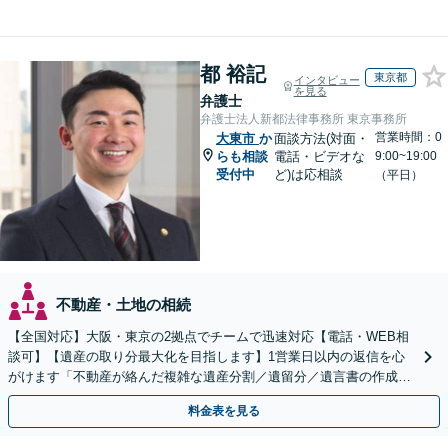
都 裕記
東京都
インタビュー
を見る
弁護士
弁護士法人新都法律事務所 東京事務所
営業時間：0
大東市
か
面談方法(対面・
らも相談
電話・ビデオな
9:00~19:00
受付中
ど)は応相談
（平日）
不動産・土地の相続
【全国対応】大阪・東京の2拠点でチームで迅速対応【電話・WEB相
談可】【遺産の取り分最大化を目指します】1営業日以内の返信を心
がけます「不動産が絡んだ複雑な遺産分割／遺留分／遺言書の作成・
執行／事業承継など、お任せください」【休日相談あり】
料金表を見る