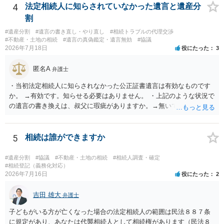
揃える必要があります。その点是非御注意ください。
4
法定相続人に知らされていなかった遺言と遺産分
割
#遺産分割
#遺言の書き直し・やり直し
#相続トラブルの代理交渉
#不動産・土地の相続
#遺言の真偽鑑定・遺言無効
#協議
2026年7月18日
役にたった
3
匿名A
弁護士
・当初法定相続人に知らされなかった公正証書遺言は有効なものです
か。 →有効です。知らせる必要はありません。 ・上記のような状況で
の遺言の書き換えは、叔父に瑕疵がありますか。→無いです。 ・分割
する場合の比率は、現状で、客観的に見てどの程度が妥当と考えられ
ますか。 →本人が自由に決められますので、どこが妥当とは言えない
です。客観的な基準もありません。 ・できれば穏やかに、分割を拒否
5
相続は誰ができますか
することはできますか。 →分割を拒否するということは、遺産はいら
ないということでしょうか。遺言で、受取を指定されててもいらない
#遺産分割
#協議
#不動産・土地の相続
#相続人調査・確定
と拒否することはできます。理由を説明する必要はありません。
#相続登記（義務化対応）
2026年7月16日
役にたった
2
吉田 雄大
弁護士
子どもがいる方が亡くなった場合の法定相続人の範囲は民法８８７条
に規定があり、あなたは代襲相続人として相続権があります（民法８