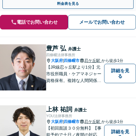
料金表を見る
電話でお問い合わせ
メールでお問い合わせ
豊芦 弘
弁護士
四條畷法律事務所
大阪府
四條畷市
忍ケ丘駅
から徒歩1分
|
【JR線忍ヶ丘駅より1分】元
詳細を見
市役所職員・ケアマネジャー
る
資格保有。複雑な人間関係が
絡む相続・遺言・高齢者トラ
ブルの根本的解決に尽力しま
す。
上林 祐詞
弁護士
YOU法律事務所
大阪府
四條畷市
忍ケ丘駅
から徒歩1分
|
【初回面談３０分無料】【事
詳細を見
前予約で土日／夜間の対応