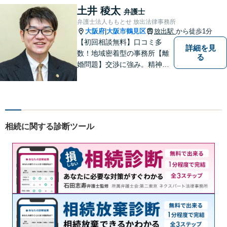
頼者様が不安を抱かないよう
土井 稜太
弁護士
に、わかりやすく的確なアド
弁護士法人ももとせ 放出法律事務所
バイスを心がけております。
大阪府
大阪市鶴見区
放出駅
から徒歩1分
|
【初回相談無料】口コミ多
詳細を見
数！地域密着型の事務所【離
る
婚問題】交渉に強み。精神的
な負担が少しでも軽くなるよ
う、寄り添いの姿勢で事件解
決に臨みます【相続・遺言】
迅速かつ丁寧な対応を心が
け、満足度の高い解決を目指
相続に関する診断ツール
します【放出駅1分】