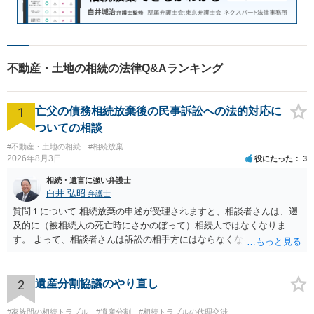
不動産・土地の相続の法律Q&Aランキング
1
亡父の債務相続放棄後の民事訴訟への法的対応に
ついての相談
#不動産・土地の相続
#相続放棄
2026年8月3日
役にたった
3
相続・遺言に強い弁護士
白井 弘昭
弁護士
質問１について 相続放棄の申述が受理されますと、相談者さんは、遡
及的に（被相続人の死亡時にさかのぼって）相続人ではなくなりま
す。 よって、相談者さんは訴訟の相手方にはならなくなるので（明け
渡し請求の対象ではなくなるので）請求棄却となります。 相続放棄受
理証明を家庭裁判所で取得し、コピーを答弁書に添えて裁判所に提出
してください。 質問２について 請求棄却を求める答弁書を提出すれ
2
遺産分割協議のやり直し
ば、第１回期日は出席する必要がありません。その日は差支え（用事
があり出席できない）との記載で十分です。 質問３について 弁護士で
#家族間の相続トラブル
#遺産分割
#相続トラブルの代理交渉