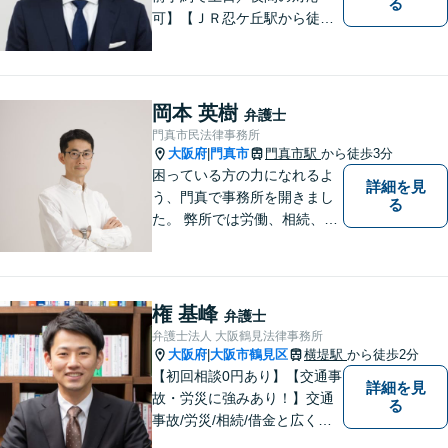
る
可】【ＪＲ忍ケ丘駅から徒歩
１分】【男女問題の実績多
数】【医療系資格を有する弁
護士】一人ひとりの依頼者様
の状況に合わせて最適な解決
岡本 英樹
弁護士
策をご提案し、不安やお悩み
門真市民法律事務所
を少しでも軽減できるよう尽
大阪府
門真市
門真市駅
から徒歩3分
|
力いたします。
困っている方の力になれるよ
詳細を見
う、門真で事務所を開きまし
る
た。 弊所では労働、相続、離
婚、交通事故、不動産、破
産、中小企業法務その他様々
な法律相談を承っておりま
す。
権 基峰
弁護士
弁護士法人 大阪鶴見法律事務所
大阪府
大阪市鶴見区
横堤駅
から徒歩2分
|
【初回相談0円あり】【交通事
詳細を見
故・労災に強みあり！】交通
る
事故/労災/相続/借金と広く法
律問題に対応。【横堤駅2分】