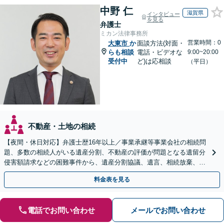
中野 仁
滋賀県
インタビュー
を見る
弁護士
ミカン法律事務所
営業時間：0
大東市
か
面談方法(対面・
らも相談
電話・ビデオな
9:00~20:00
受付中
ど)は応相談
（平日）
不動産・土地の相続
【夜間・休日対応】弁護士歴16年以上／事業承継等事業会社の相続問
題、多数の相続人がいる遺産分割、不動産の評価が問題となる遺留分
侵害額請求などの困難事件から、遺産分割協議、遺言、相続放棄、使
途不明金の調査まで、全般の経験豊富【JR草津駅2分】
料金表を見る
電話でお問い合わせ
メールでお問い合わせ