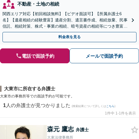
不動産・土地の相続
関西エリア対応【初回相談無料】【ビデオ面談可】【所属弁護士6
名】【遺産相続の経験豊富】遺産分割、遺言書作成、相続放棄、民事
信託、相続対策、株式・事業の相続、暗号資産の相続等につき豊富な
対応実績。【バリアフリー】【完全個室対応】
料金表を見る
電話で面談予約
メールで面談予約
大東市に所在する弁護士
大東市の事務所等での面談予約が可能です。
1
人の弁護士が見つかりました
(検索結果について詳しくは
こちら
)
1件中 1-1件を表示
森元 鷹志
弁護士
大東法律事務所