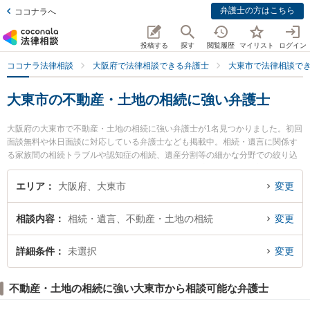
弁護士の方はこちら
ココナラへ
投稿する
探す
閲覧履歴
マイリスト
ログイン
ココナラ法律相談
大阪府で法律相談できる弁護士
大東市で法律相談で
大東市の不動産・土地の相続に強い弁護士
大阪府の大東市で不動産・土地の相続に強い弁護士が1名見つかりました。初回
面談無料や休日面談に対応している弁護士なども掲載中。相続・遺言に関係す
る家族間の相続トラブルや認知症の相続、遺産分割等の細かな分野での絞り込
み検索もでき便利です。特に大東法律事務所の森元 鷹志弁護士のプロフィール
情報や弁護士費用、強みなどが注目されています。『大東市で土日や夜間に発
エリア
大阪府、大東市
変更
生した不動産・土地の相続のトラブルを今すぐに弁護士に相談したい』『不動
産・土地の相続のトラブル解決の実績豊富な近くの弁護士を検索したい』『初
相談内容
相続・遺言、不動産・土地の相続
変更
回相談無料で不動産・土地の相続を法律相談できる大東市内の弁護士に相談予
約したい』などでお困りの相談者さんにおすすめです。
詳細条件
未選択
変更
不動産・土地の相続に強い大東市から相談可能な弁護士