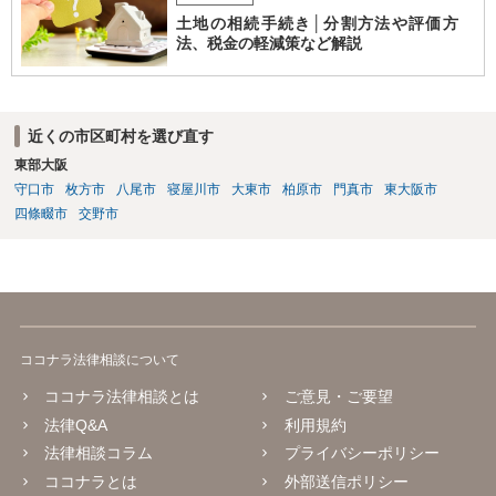
土地の相続手続き│分割方法や評価方
法、税金の軽減策など解説
近くの市区町村を選び直す
東部大阪
守口市
枚方市
八尾市
寝屋川市
大東市
柏原市
門真市
東大阪市
四條畷市
交野市
ココナラ法律相談について
ココナラ法律相談とは
ご意見・ご要望
法律Q&A
利用規約
法律相談コラム
プライバシーポリシー
ココナラとは
外部送信ポリシー