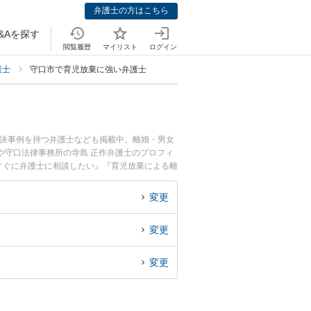
弁護士の方はこちら
&Aを探す
閲覧履歴
マイリスト
ログイン
護士
守口市で育児放棄に強い弁護士
解決事例を持つ弁護士なども掲載中。離婚・男女
や守口法律事務所の寺島 正作弁護士のプロフィ
すぐに弁護士に相談したい』『育児放棄による離
市内の弁護士に相談予約したい』などでお困りの
変更
変更
変更