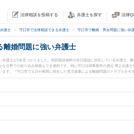
法律相談を投稿する
弁護士を探す
法律Q
弁護士
守口市で法律相談できる弁護士
守口市で離婚・男女問題に強い弁
る離婚問題に強い弁護士
い弁護士が2名見つかりました。初回面談無料や休日面談に対応している弁護士、
かな分野での絞り込み検索もでき便利です。特に守口法律事務所の酒元 博之弁護士
います。『守口市で土日や夜間に発生した育児放棄による離婚問題のトラブルを今
士を検索したい』『初回相談無料で育児放棄による離婚問題を法律相談できる守口