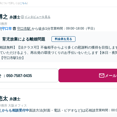
果について詳しくは
こちら
)
博之
弁護士
インタビューを見る
事務所
府
守口市
守口市駅
から徒歩1分
営業時間：09:00~18:00（平日）
|
育児放棄による離婚問題
料金表を見る
相談無料】【法テラス可】不倫相手からより多くの慰謝料の獲得を目指します
ていただけるよう、再出発の環境づくりのお手伝いをいたします【休日・夜
【守口市駅1分】
せ
メール
悠太
弁護士
事務所 大阪オフィス
市
からも相談受付中
面談方法(対面・電話・ビデオなど)は応相談
営業時間：00:0