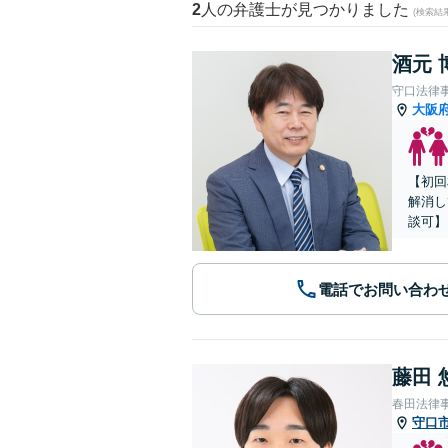
2
人の弁護士が見つかりました
(検索結
酒元 
守口法律
大阪
【初回
解消し
談可】
電話でお問い合わ
藤田 
春田法律
守口