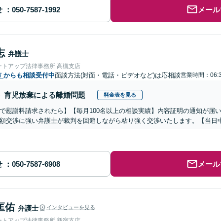
せ
メール
志
弁護士
ートアップ法律事務所 高槻支店
市
からも相談受付中
面談方法(対面・電話・ビデオなど)は応相談
営業時間：06:3
育児放棄による離婚問題
料金表を見る
で慰謝料請求されたら】【毎月100名以上の相談実績】内容証明の通知が届
額交渉に強い弁護士が裁判を回避しながら粘り強く交渉いたします。【当日中
せ
メール
匡佑
弁護士
インタビューを見る
ートアップ法律事務所 新宿支店