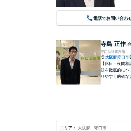
電話でお問い合わ
寺島 正作
守口法律事務所
大阪府
守口市
|
【休日・夜間相
題を徹底的にバ
りやすく的確な
エリア
大阪府、守口市