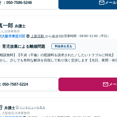
せ
メール
真一郎
弁護士
しん法律事務所
府
大阪市東淀川区
上新庄駅
から徒歩3分
営業時間：09:00~21:00（平日）
|
育児放棄による離婚問題
料金表を見る
相談無料】【不貞（不倫）の慰謝料を請求された／したいトラブルに特化】
かし、少しでも有利な解決を目指して粘り強く交渉します【当日、夜間・休
メー
行
弁護士
インタビューを見る
人 大阪鶴見法律事務所