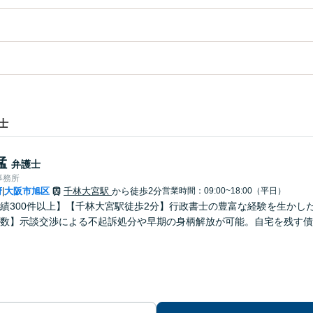
士
猛
弁護士
事務所
府
大阪市旭区
千林大宮駅
から徒歩2分
営業時間：09:00~18:00（平日）
|
績300件以上】【千林大宮駅徒歩2分】行政書士の豊富な経験を生かし
数】示談交渉による不起訴処分や早期の身柄解放が可能。自宅を残す債