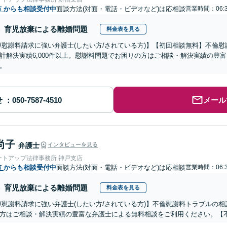
市
からも相談受付中
面談方法(対面・電話・ビデオなど)は応相談
営業時間：06:3
育児放棄による離婚問題
料金表を見る
/慰謝料請求に強い弁護士(したい方/されている方)】【初回相談無料】不倫慰
計解決実績6,000件以上。慰謝料問題でお困りの方はご相談・解決実績の豊
。
せ
メール
尚子
弁護士
インタビューを見る
ートアップ法律事務所 神戸支店
市
からも相談受付中
面談方法(対面・電話・ビデオなど)は応相談
営業時間：06:3
育児放棄による離婚問題
料金表を見る
/慰謝料請求に強い弁護士(したい方/されている方)】不倫慰謝料トラブルの相
方はご相談・解決実績の豊富な弁護士による無料相談をご利用ください。【