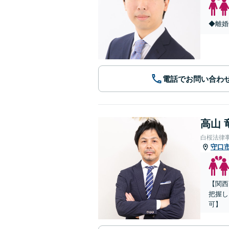
◆離婚
電話でお問い合わ
高山 
白桜法律
守口
【関西
把握し
可】