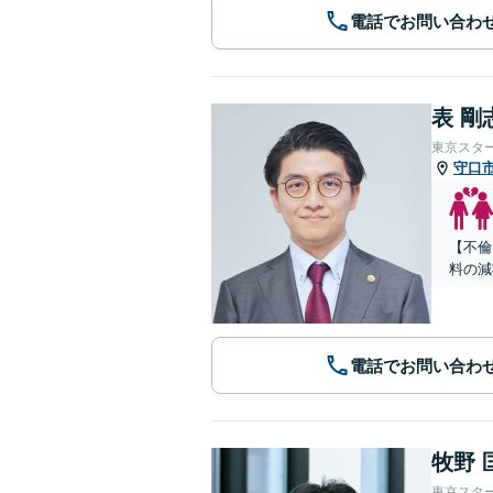
電話でお問い合わ
表 剛
東京スタ
守口
【不倫
料の減
電話でお問い合わ
牧野 
東京スタ