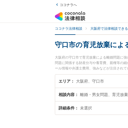
ココナラへ
ココナラ法律相談
大阪府で法律相談できる
守口市の育児放棄によ
大阪府の守口市で育児放棄による離婚問題に強
問題に関係する財産分与や養育費、親権等の細
ール情報や弁護士費用、強みなどが注目されて
婚問題のトラブル解決の実績豊富な近くの弁護
相談者さんにおすすめです。
エリア
大阪府、守口市
相談内容
離婚・男女問題、育児放棄
詳細条件
未選択