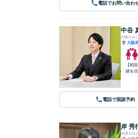
電話でお問い合わ
中谷 
大阪かみ
大阪
【初回
績を活
電話で面談予約
岸 秀
弁護士法