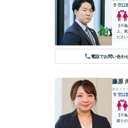
守口
【不倫
上、累
ださい
電話でお問い合わ
藤原 
東京スタ
守口
【不倫
困りの