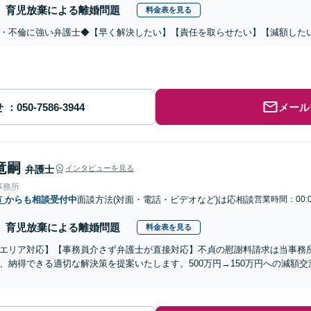
育児放棄による離婚問題
料金表を見る
・不倫に強い弁護士◆【早く解決したい】【責任を取らせたい】【減額した
せ
メール
竜嗣
弁護士
インタビューを見る
事務所
市
からも相談受付中
面談方法(対面・電話・ビデオなど)は応相談
営業時間：00:0
育児放棄による離婚問題
料金表を見る
エリア対応】【事務員介さず弁護士が直接対応】不貞の慰謝料請求は当事務
、納得できる適切な解決策を提案いたします。500万円→150万円への減額