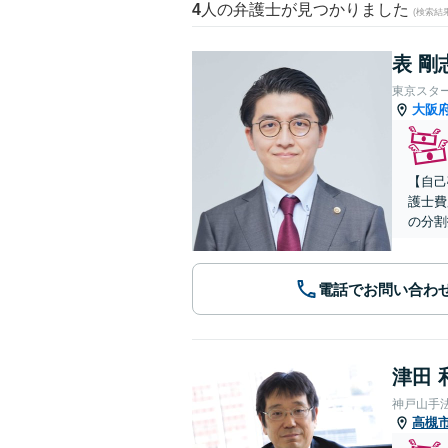
4
人の弁護士が見つかりました
(検索結
表 剛
東京スタ
大阪
【自己
護士費
の分割
電話でお問い合わ
津田 
神戸山手
高槻