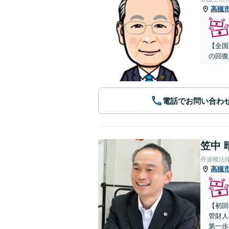
高槻
【全国
の回復
電話でお問い合わ
笠中 
丹波橋法
高槻
【初回
管財人
第一歩