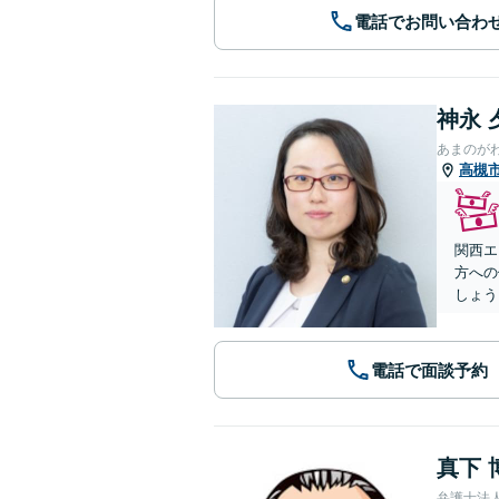
電話でお問い合わ
神永 
あまのが
高槻
関西エ
方への
しょう
電話で面談予約
真下 
弁護士法