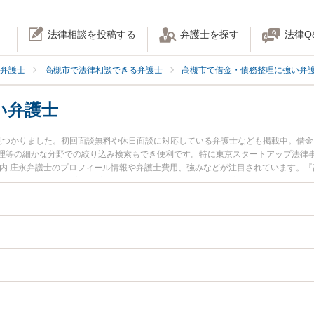
法律相談を投稿する
弁護士を探す
法律Q
弁護士
高槻市で法律相談できる弁護士
高槻市で借金・債務整理に強い弁
い弁護士
見つかりました。初回面談無料や休日面談に対応している弁護士なども掲載中。借
理等の細かな分野での絞り込み検索もでき便利です。特に東京スタートアップ法律事
濵内 庄永弁護士のプロフィール情報や弁護士費用、強みなどが注目されています。
生のトラブル解決の実績豊富な近くの弁護士を検索したい』『初回相談無料で個人
めです。