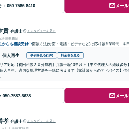
せ
メール
夕貴
弁護士
インタビューを見る
わ法律事務所
市
からも相談受付中
面談方法(対面・電話・ビデオなど)は応相談
営業時間：本
個人再生
事例を見る(1件)
料金表を見る
リア対応【初回相談３０分無料】弁護士歴10年以上【申立代理人の経験多数
個人再生、適切な整理方法を一緒に考えます【家計簿からのアドバイス】借
。
メール
博孝
弁護士
インタビューを見る
人ましも法律事務所