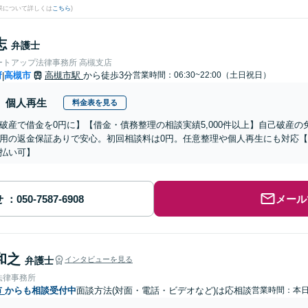
果について詳しくは
こちら
)
志
弁護士
ートアップ法律事務所 高槻支店
府
高槻市
高槻市駅
から徒歩3分
営業時間：06:30~22:00（土日祝日）
|
個人再生
料金表を見る
破産で借金を0円に】【借金・債務整理の相談実績5,000件以上】自己破産
用の返金保証ありで安心。初回相談料は0円。任意整理や個人再生にも対応
払い可】
せ
メール
和之
弁護士
インタビューを見る
法律事務所
市
からも相談受付中
面談方法(対面・電話・ビデオなど)は応相談
営業時間：本