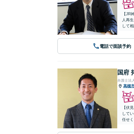
【JR
人再生
して相
電話で面談予約
国府 
弁護士法
高槻
【伏見
してい
任せく