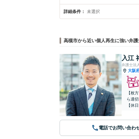
詳細条件
未選択
高槻市から近い個人再生に強い弁護
入江 
弁護士法
大阪
【枚方
ら適切
【休日
電話でお問い合わ