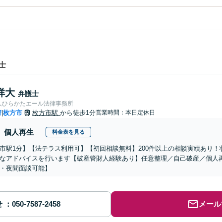
士
祥大
弁護士
人ひらかたエール法律事務所
府
枚方市
枚方市駅
から徒歩1分
営業時間：本日定休日
|
個人再生
料金表を見る
市駅1分】【法テラス利用可】【初回相談無料】200件以上の相談実績あり
なアドバイスを行います【破産管財人経験あり】任意整理／自己破産／個人
・夜間面談可能】
せ
メール