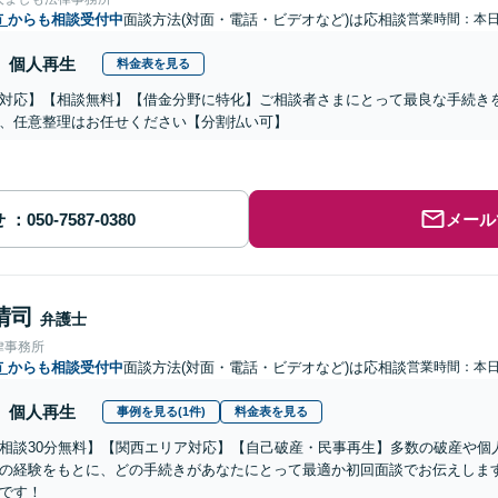
市
からも相談受付中
面談方法(対面・電話・ビデオなど)は応相談
営業時間：本
個人再生
料金表を見る
対応】【相談無料】【借金分野に特化】ご相談者さまにとって最良な手続き
、任意整理はお任せください【分割払い可】
せ
メール
晴司
弁護士
律事務所
市
からも相談受付中
面談方法(対面・電話・ビデオなど)は応相談
営業時間：本
個人再生
事例を見る(1件)
料金表を見る
相談30分無料】【関西エリア対応】【自己破産・民事再生】多数の破産や個
の経験をもとに、どの手続きがあなたにとって最適か初回面談でお伝えしま
です！