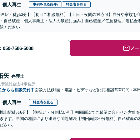
個人再生
事例を見る(5件)
料金表を見る
神戸駅・徒歩3分】【初回ご相談無料】【土日・夜間の対応可】自分や家族を
・自己破産、個人事業主・法人の破産に強み】自己破産／任意整理／過払金
談ください！
メー
拓矢
弁護士
人賢誠総合法律事務所
市
からも相談受付中
面談方法(対面・電話・ビデオなど)は応相談
営業時間：本
個人再生
料金表を見る
桃山駅徒歩6分】【後払い・分割払い可】初回面談でご希望に合わせた方針
きます。早期の相談により迅速な問題解決【初回面談30分無料】自己破産の
ださい。