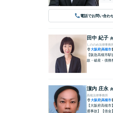
電話でお問い合わ
田中 紀子
しののめ法律事務
大阪府
高槻市
|
【阪急高槻市駅
故・破産・債務
濵内 庄永
高槻法律事務所
大阪府
高槻市
|
【大阪府高槻市
通事故】【借金