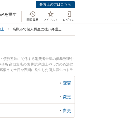
弁護士の方はこちら
&Aを探す
閲覧履歴
マイリスト
ログイン
護士
高槻市で個人再生に強い弁護士
金・債務整理に関係する消費者金融の債務整理や
務所 高槻支店の表 剛志弁護士やしののめ法律
『高槻市で土日や夜間に発生した個人再生のトラ
再生を法律相談できる高槻市内の弁護士に相談予
変更
変更
変更