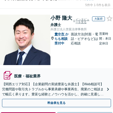
5件中 1-5件を表示
小野 隆大
大阪府
インタビュ
ーを見る
弁護士
弁護士法人啓葉法律事務所
営業時
豊中市
か
面談方法(対面・電
らも相談
話・ビデオなど)は
間：本日
受付中
応相談
定休日
医療・福祉業界
【関西エリア対応】【企業顧問の実績豊富な弁護士】【Web相談可】
労働問題や取引先トラブルから事業承継や事業再生、廃業のご相談ま
で幅広く承ります。豊富な経験とノウハウを活かし、的確に見通しを
立て先手を打った対応が強みです。顧問契約の実績も多数
料金表を見る