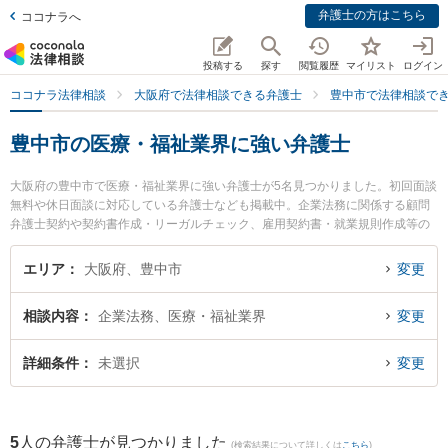
弁護士の方はこちら
ココナラへ
投稿する
探す
閲覧履歴
マイリスト
ログイン
ココナラ法律相談
大阪府で法律相談できる弁護士
豊中市で法律相談で
豊中市の医療・福祉業界に強い弁護士
大阪府の豊中市で医療・福祉業界に強い弁護士が5名見つかりました。初回面談
無料や休日面談に対応している弁護士なども掲載中。企業法務に関係する顧問
弁護士契約や契約書作成・リーガルチェック、雇用契約書・就業規則作成等の
細かな分野での絞り込み検索もでき便利です。特にベリーベスト法律事務所 豊
中千里中央オフィスの佐野 瀬奈弁護士や弁護士法人Legal Home 豊中オフィス
エリア
大阪府、豊中市
変更
の藤原 武士弁護士、シンプル法律事務所の林 良介弁護士のプロフィール情報や
弁護士費用、強みなどが注目されています。『豊中市で土日や夜間に発生した
相談内容
企業法務、医療・福祉業界
変更
医療・福祉業界のトラブルを今すぐに弁護士に相談したい』『医療・福祉業界
のトラブル解決の実績豊富な近くの弁護士を検索したい』『初回相談無料で医
療・福祉業界を法律相談できる豊中市内の弁護士に相談予約したい』などでお
詳細条件
未選択
変更
困りの相談者さんにおすすめです。
5
人の弁護士が見つかりました
(検索結果について詳しくは
こちら
)