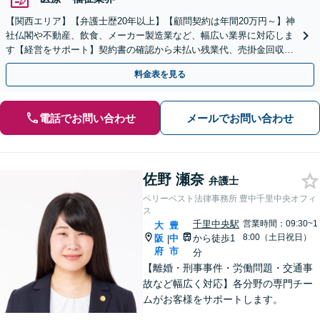
【関西エリア】【弁護士歴20年以上】【顧問契約は年間20万円～】神
社仏閣や不動産、飲食、メーカー製造業など、幅広い業界に対応しま
す【経営をサポート】契約書の確認から未払い残業代、売掛金回収、
事業承継までお任せください【初回面談無料】
料金表を見る
電話でお問い合わせ
メールでお問い合わせ
佐野 瀬奈
弁護士
ベリーベスト法律事務所 豊中千里中央オフィ
ス
千里中央駅
営業時間：09:30~1
大
豊
8:00（土日祝日）
阪
中
から徒歩1
|
府
市
分
【離婚・刑事事件・労働問題・交通事
故など幅広く対応】各分野の専門チー
ムがお客様をサポートします。