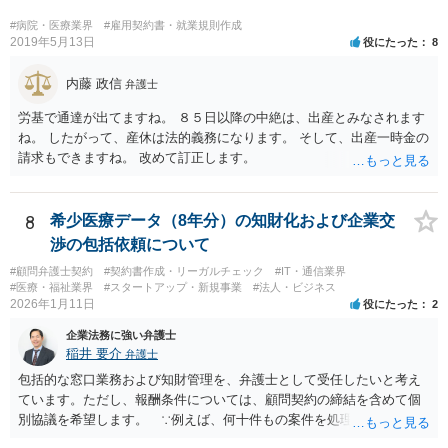
#病院・医療業界
#雇用契約書・就業規則作成
2019年5月13日
役にたった
8
内藤 政信
弁護士
労基で通達が出てますね。 ８５日以降の中絶は、出産とみなされます
ね。 したがって、産休は法的義務になります。 そして、出産一時金の
請求もできますね。 改めて訂正します。
8
希少医療データ（8年分）の知財化および企業交
渉の包括依頼について
#顧問弁護士契約
#契約書作成・リーガルチェック
#IT・通信業界
#医療・福祉業界
#スタートアップ・新規事業
#法人・ビジネス
2026年1月11日
役にたった
2
企業法務に強い弁護士
稲井 要介
弁護士
包括的な窓口業務および知財管理を、弁護士として受任したいと考え
ています。ただし、報酬条件については、顧問契約の締結を含めて個
別協議を希望します。 ∵例えば、何十件もの案件を処理し、時間を
かなり費やしたが、企業との契約締結にほとんど至らなかった場合、