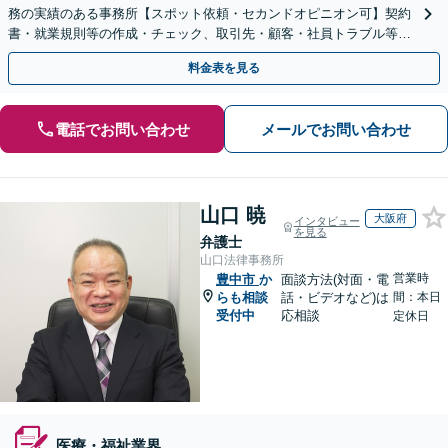
務の実績のある事務所【スポット依頼・セカンドオピニオン可】契約
書・就業規則等の作成・チェック、取引先・顧客・社員トラブル等、
お気軽にご相談ください【事前予約で休日・夜間対応】
料金表を見る
電話でお問い合わせ
メールでお問い合わせ
山口 暁
大阪府
インタビュー
を見る
弁護士
山口法律事務所
営業時
豊中市
か
面談方法(対面・電
らも相談
話・ビデオなど)は
間：本日
受付中
応相談
定休日
医療・福祉業界