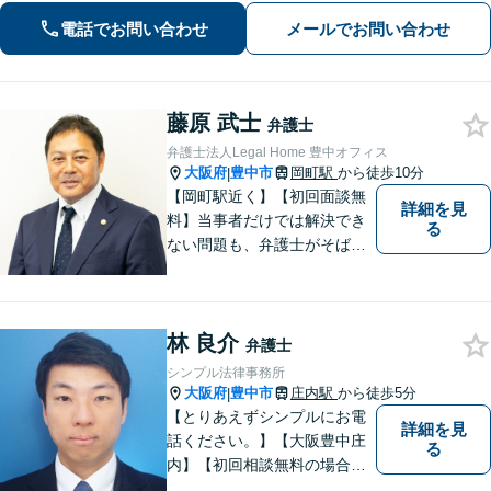
電話でお問い合わせ
メールでお問い合わせ
藤原 武士
弁護士
弁護士法人Legal Home 豊中オフィス
大阪府
豊中市
岡町駅
から徒歩10分
|
【岡町駅近く】【初回面談無
詳細を見
料】当事者だけでは解決でき
る
ない問題も、弁護士がそばに
いることで理想的な解決が目
指せるようになります。離婚
問題／相続問題／借金問題／
林 良介
交通事故／企業法務など、幅
弁護士
広く対応可能。【夜間／休日
シンプル法律事務所
対応可能】まずはお気軽にご
大阪府
豊中市
庄内駅
から徒歩5分
|
連絡ください。
【とりあえずシンプルにお電
詳細を見
話ください。】【大阪豊中庄
る
内】【初回相談無料の場合あ
り】【夜間土日祝対応】【電