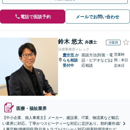
電話で面談予約
メールでお問い合わせ
鈴木 悠太
弁護士
大阪府
法律事務所トレック
営業時
豊中市
か
面談方法(対面・電
らも相談
話・ビデオなど)は
間：本日
受付中
応相談
定休日
医療・福祉業界
【中小企業、個人事業主】メーカー、建設業、IT業、物流業など幅広
い業界に対応。丁寧かつスピーディーな対応に定評あり。契約書作成/
人事労務/債権回収/取引先トラブル/クレーム対応/損害賠償請求など。