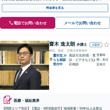
【顧問／スポット対応可】【Web面談可】
料金表を見る
電話でお問い合わせ
メールでお問い合わせ
齋木 進太朗
弁護士
大阪府
檜垣・鎌倉・寺廣法律事務所
営業時
豊中市
か
面談方法(対面・電
らも相談
話・ビデオなど)は
間：本日
受付中
応相談
定休日
医療・福祉業界
【関西エリア対応】【電話・WEB面談可】地域密着！50年以上企業法