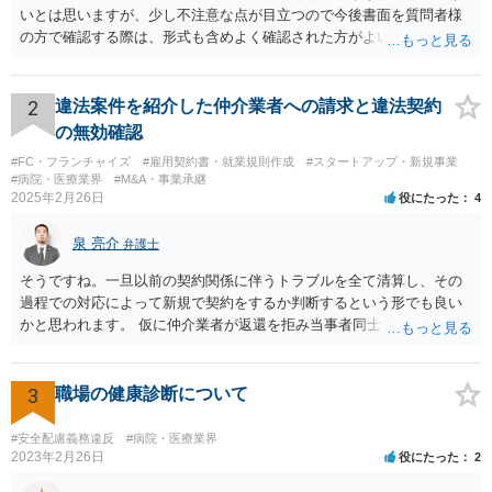
いとは思いますが、少し不注意な点が目立つので今後書面を質問者様
の方で確認する際は、形式も含めよく確認された方がよいと思われま
す。 以下一つずつ回答させていただきます。 ①脱字部分を手書きで修
正 →のぞましくはないですが、時たまあるものと存じます。 通常は、
弁護士が起案 Ⅰ依頼者に内容の確認 Ⅱ弁護士が誤字脱字等を確認 Ⅲ
2
違法案件を紹介した仲介業者への請求と違法契約
念のため事務員が確認 Ⅳ提出 の流れになりますので、どこかの段階で
の無効確認
気が付くことが多いです。仮処分等緊急性が高い案件では提出時に裁
#FC・フランチャイズ
#雇用契約書・就業規則作成
#スタートアップ・新規事業
判所窓口で修正して受理してもらうということはありますので、その
#病院・医療業界
#M&A・事業承継
場合は責められない部分もあるかと思います。 ②証拠である薬品名を
2025年2月26日
役にたった
4
間違っている →こちらは①のⅠかⅡの段階で修正しておくべきでしょ
うね。よくわからないならば弁護士としては依頼者にこちらの薬品で
泉 亮介
弁護士
よいですかと聞くべきではあると思います。他のミスに比してこれは
内容に関するミスなので、今後はよく確認いただいた方がよいと思い
そうですね。一旦以前の契約関係に伴うトラブルを全て清算し、その
ます。 ③証拠のナンバーが入らないまま甲号証のハンコが押されたま
過程での対応によって新規で契約をするか判断するという形でも良い
まになっている →形式ミスですね。不注意ですが、訴訟の勝敗に直結
かと思われます。 仮に仲介業者が返還を拒み当事者同士での解決が困
するわけではないものと思います。 ④当方原告が作成したスクリーン
難となった場合は個別に弁護士に相談されると良いでしょう。
ショットの証拠が縦長や横長に印刷され、文字が間延びしている(読め
ないことはない) →こちらも③と同様であると思います。 以上のとお
3
職場の健康診断について
り、①～④も訴訟の勝敗に直結するものではないと思われますので、
致命的なミスではないと思います。 もっとも、形式面も仕事の完成物
#安全配慮義務違反
#病院・医療業界
として当然確認すべきでありますので、今後は気を付けるように弁護
2023年2月26日
役にたった
2
士にお伝えいただいてもよいと思います。