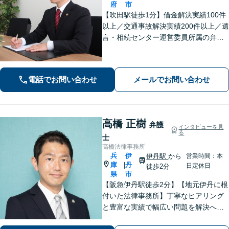
府
市
【吹田駅徒歩1分】借金解決実績100件
以上／交通事故解決実績200件以上／遺
言・相続センター運営委員所属の弁護
士です。【弁護士歴10年以上】精神的
な負担や面倒な手続き、交渉はお任せ
ください。きめ細やかで丁寧な対応が
電話でお問い合わせ
メールでお問い合わせ
モットーです。
高橋 正樹
弁護
インタビューを見
る
士
高橋法律事務所
兵
伊
伊丹駅
から
営業時間：本
庫
丹
|
日定休日
徒歩2分
県
市
【阪急伊丹駅徒歩2分】【地元伊丹に根
付いた法律事務所】丁寧なヒアリング
と豊富な実績で幅広い問題を解決へ導
きます！【離婚男女問題】不定慰謝料