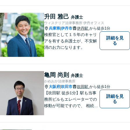
のような弁護士」を目指しま
す。広い視野とユーモアを忘
れず、尽力してまいります。
升田 雅己
弁護士
【メーカー法務経験あり】
ウィステリア法律事務所 伊丹オフィス
兵庫県
伊丹市
伊丹駅
から徒歩1分
|
検察官として１５年のキャリ
詳細を見
アを有する弁護士が、不安解
る
消のお力になります。
亀岡 尚則
弁護士
かめおか法律事務所
大阪府
吹田市
吹田駅
から徒歩1分
|
【吹田駅 徒歩1分】駅も当事
詳細を見
務所ビルもエレベーターでの
る
移動が可能ですので、 相続の
ご相談にご家族で来られる方
やご高齢の方にも安心してご
利用いただけます。ご希望が