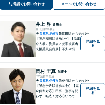
請求／面会交流など【相続・遺言】相
電話でお問い合わせ
メールでお問い合わせ
続放棄／遺産分割調停など【電話・メ
ール相談初回無料】【休日夜間対応
可】
井上 界
弁護士
園田法律事務所
兵庫県
尼崎市
園田駅
から徒歩1分
|
【阪急園田駅徒歩1分】【民事
詳細を見
介入暴力委員会／犯罪被害者
る
支援委員会所属】不安や悩み
のある方は、トラブルが発生
する前に気軽にご相談下さ
い。 病気の治療と同じで、早
期の対策こそが解決にとって
岡村 圭真
弁護士
最も有効な手段です。最高の
ITO法律事務所
法的サービスを社会の隅々に
兵庫県
伊丹市
伊丹駅
から徒歩1分
|
まで届けます。
【阪急伊丹駅徒歩30秒】【完
詳細を見
全個室対応】民事・刑事を問
る
わず、幅広く対応◎いつでも
迅速な対応で、「救急救命医