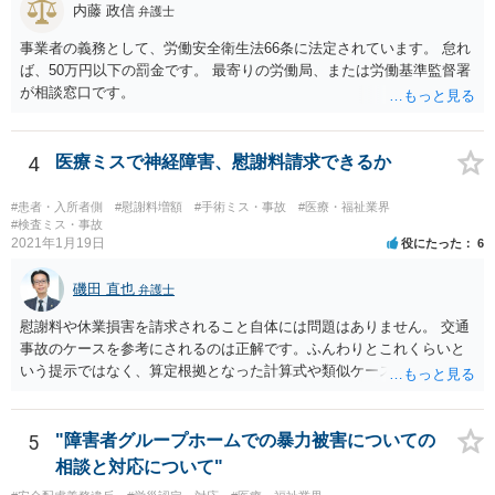
内藤 政信
弁護士
事業者の義務として、労働安全衛生法66条に法定されています。 怠れ
ば、50万円以下の罰金です。 最寄りの労働局、または労働基準監督署
が相談窓口です。
4
医療ミスで神経障害、慰謝料請求できるか
#患者・入所者側
#慰謝料増額
#手術ミス・事故
#医療・福祉業界
#検査ミス・事故
2021年1月19日
役にたった
6
磯田 直也
弁護士
慰謝料や休業損害を請求されること自体には問題はありません。 交通
事故のケースを参考にされるのは正解です。ふんわりとこれくらいと
いう提示ではなく、算定根拠となった計算式や類似ケースでの裁判所
の判断、収入資料などを併せて提示するように心掛けてください。 反
面、針刺し事故については医療者側の故意や過失がないと思われるケ
ースが多く、早期解決のためにある程度の減額等があることはやむを
5
"障害者グループホームでの暴力被害についての
得ないかとも思います。 病院側の提示があまりにも低額であった場合
相談と対応について"
などには、弁護士へのご依頼も検討されるべきかと思います。 弁護士