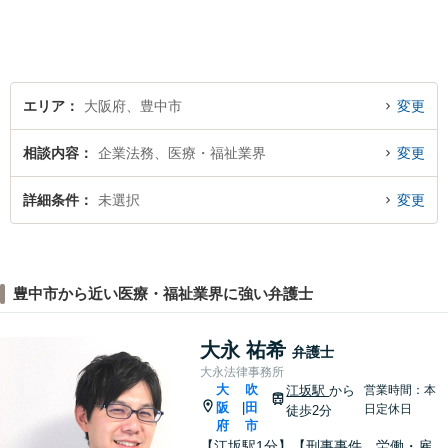
善の法的手段を選択し、終局
的解決に至るよう全力でサポ
ートいたします。
エリア
大阪府、豊中市
変更
相談内容
企業法務、医療・福祉業界
変更
詳細条件
未選択
変更
豊中市から近い医療・福祉業界に強い弁護士
大永 祐希
弁護士
大永法律事務所
大
吹
江坂駅
から
営業時間：本
阪
田
|
日定休日
徒歩2分
府
市
【江坂駅1分】【刑事事件、労働・雇