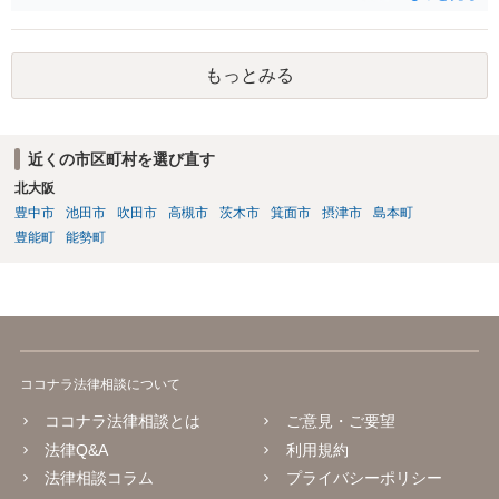
なります。 「書面による承諾を得ること」を条項としているものはよ
く目にします。 あえて契約変更という手続きを予定しているとなる
と、守秘条項との関係なのかもしれませんが、場合によっては、契約
もっとみる
条件（代金）の下方修正を考えてのものなのかという危惧はありま
す。
近くの市区町村を選び直す
北大阪
豊中市
池田市
吹田市
高槻市
茨木市
箕面市
摂津市
島本町
豊能町
能勢町
ココナラ法律相談について
ココナラ法律相談とは
ご意見・ご要望
法律Q&A
利用規約
法律相談コラム
プライバシーポリシー