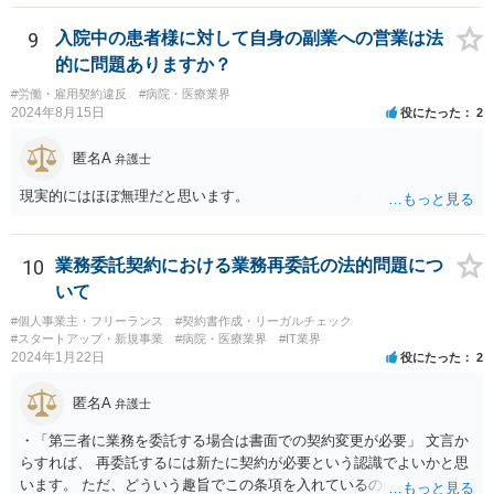
着手金33万円（税込）では割に合わないことになります。
9
入院中の患者様に対して自身の副業への営業は法
的に問題ありますか？
#労働・雇用契約違反
#病院・医療業界
2024年8月15日
役にたった
2
匿名A
弁護士
現実的にはほぼ無理だと思います。
10
業務委託契約における業務再委託の法的問題につ
いて
#個人事業主・フリーランス
#契約書作成・リーガルチェック
#スタートアップ・新規事業
#病院・医療業界
#IT業界
2024年1月22日
役にたった
2
匿名A
弁護士
・「第三者に業務を委託する場合は書面での契約変更が必要」 文言か
らすれば、 再委託するには新たに契約が必要という認識でよいかと思
います。 ただ、どういう趣旨でこの条項を入れているのかが少し気に