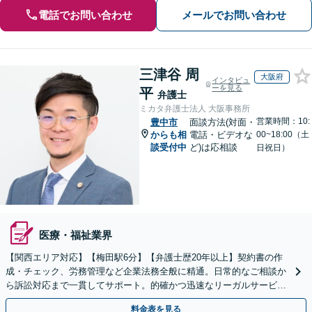
電話でお問い合わせ
メールでお問い合わせ
三津谷 周
大阪府
インタビュ
ーを見る
平
弁護士
ミカタ弁護士法人 大阪事務所
営業時間：10:
豊中市
面談方法(対面・
からも相
電話・ビデオな
00~18:00（土
談受付中
ど)は応相談
日祝日）
医療・福祉業界
【関西エリア対応】【梅田駅6分】【弁護士歴20年以上】契約書の作
成・チェック、労務管理など企業法務全般に精通。日常的なご相談か
ら訴訟対応まで一貫してサポート。的確かつ迅速なリーガルサービス
を提供します。【初回相談可能】【WEB面談可能】
料金表を見る