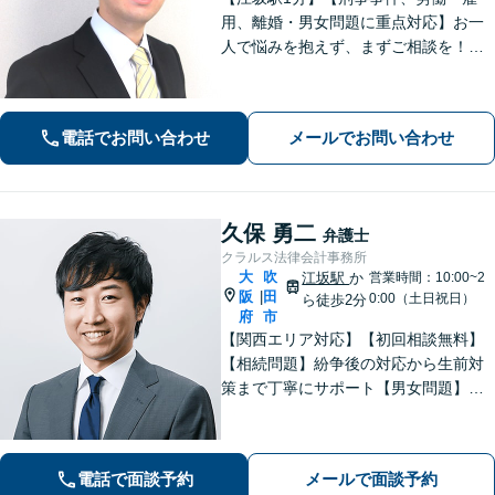
用、離婚・男女問題に重点対応】お一
人で悩みを抱えず、まずご相談を！き
め細かいコミュニケーションを大切に
し、寄り添うながらともに解決を目指
します。当日・夜間・電話相談可能で
電話でお問い合わせ
メールでお問い合わせ
す。【法テラス利用可】【WEB面談
可】
久保 勇二
弁護士
クラルス法律会計事務所
大
吹
江坂駅
か
営業時間：10:00~2
阪
田
|
0:00（土日祝日）
ら徒歩2分
府
市
【関西エリア対応】【初回相談無料】
【相続問題】紛争後の対応から生前対
策まで丁寧にサポート【男女問題】金
銭やお子さまに関わる問題に対応可能
【借金問題】一人で悩まず、私と一緒
に解決させましょう【夜間・休日面談
電話で面談予約
メールで面談予約
可】【WEB面談】【完全個室】