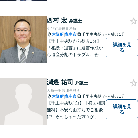
話WEB相談実施】【事務所は
大阪の豊中庄内ですが、電話
西村 宏
やWEB相談もございますので
弁護士
お気軽にお問合せください】
えびす法律事務所
大阪府
豊中市
千里中央駅
から徒歩1分
|
【千里中央駅から徒歩1分】
詳細を見
「相続・遺言」は遺言作成か
る
ら遺産分割のトラブル、会社
の事業継承まで対応します。
「交通事故」は後遺症案件に
て1級相当での和解実績あり
瀬邉 祐司
【初回相談30分無料】
弁護士
大阪千里法律事務所
大阪府
豊中市
千里中央駅
から徒歩1分
|
【千里中央駅1分】【初回相談
詳細を見
無料】不安な面持ちでご相談
る
にいらっしゃった方々が、少
しで明るい気持ちで帰ってい
ただけるように日々邁進して
おります。相談者にとって最