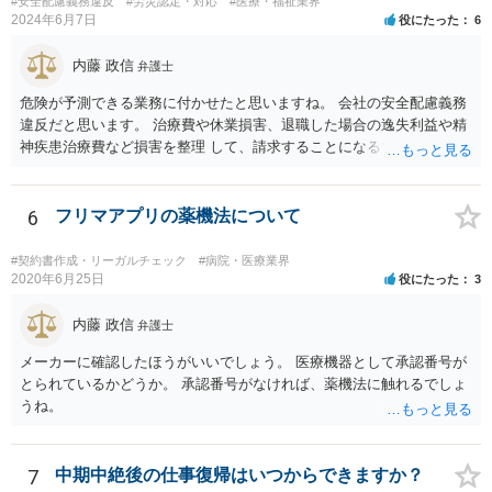
#安全配慮義務違反
#労災認定・対応
#医療・福祉業界
への依頼が必要になる際に備えて、また現時点でのアドバイス等をも
2024年6月7日
役にたった
6
らうために、一度法律事務所にご相談されておいても良いかも知れま
せん。
内藤 政信
弁護士
危険が予測できる業務に付かせたと思いますね。 会社の安全配慮義務
違反だと思います。 治療費や休業損害、退職した場合の逸失利益や精
神疾患治療費など損害を整理 して、請求することになるでしょう。 傷
害罪で警察にも被害届を出すといいでしょう。
6
フリマアプリの薬機法について
#契約書作成・リーガルチェック
#病院・医療業界
2020年6月25日
役にたった
3
内藤 政信
弁護士
メーカーに確認したほうがいいでしょう。 医療機器として承認番号が
とられているかどうか。 承認番号がなければ、薬機法に触れるでしょ
うね。
7
中期中絶後の仕事復帰はいつからできますか？