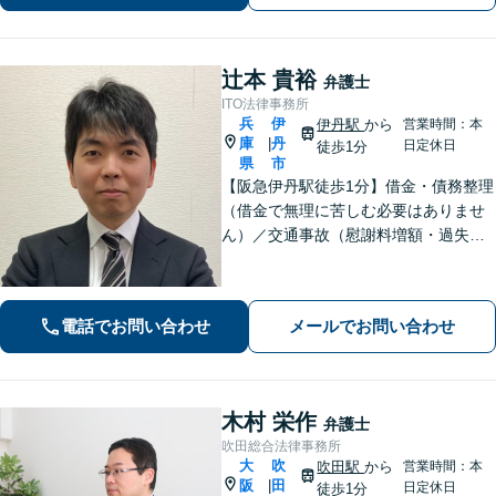
辻本 貴裕
弁護士
ITO法律事務所
兵
伊
伊丹駅
から
営業時間：本
庫
丹
|
日定休日
徒歩1分
県
市
【阪急伊丹駅徒歩1分】借金・債務整理
（借金で無理に苦しむ必要はありませ
ん）／交通事故（慰謝料増額・過失割
合に関するご相談など）／労働事件
（労働者側・使用者側どちらも対応）
／刑事事件（被害者側も対応）／相続
電話でお問い合わせ
メールでお問い合わせ
／離婚問題など。まずはお気軽にご相
談ください
木村 栄作
弁護士
吹田総合法律事務所
大
吹
吹田駅
から
営業時間：本
阪
田
|
日定休日
徒歩1分