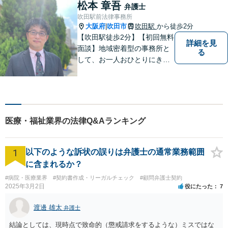
あれば出張相談にも応じてお
松本 章吾
弁護士
りますのでお気軽にご相談く
吹田駅前法律事務所
ださい。
大阪府
吹田市
吹田駅
から徒歩2分
|
【吹田駅徒歩2分】【初回無料
詳細を見
面談】地域密着型の事務所と
る
して、お一人おひとりにきめ
細やかなリーガルサービスを
ご提供します。離婚・相続・
刑事事件など、幅広いお困り
ごとに対応！まずは無料相談
にお越しください。【完全個
医療・福祉業界の法律Q&Aランキング
室対応】
1
以下のような訴状の誤りは弁護士の通常業務範囲
に含まれるか？
#病院・医療業界
#契約書作成・リーガルチェック
#顧問弁護士契約
2025年3月2日
役にたった
7
渡邊 雄太
弁護士
結論としては、現時点で致命的（懲戒請求をするような）ミスではな