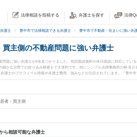
法律相談を投稿する
弁護士を探す
法律Q
弁護士
豊中市で法律相談できる弁護士
豊中市で不動産・住まいに強い弁
・買主側の不動産問題に強い弁護士
産問題に強い弁護士が4名見つかりました。初回面談無料や休日面談に対応してい
細かな分野での絞り込み検索もでき便利です。特にシンプル法律事務所の林 良介弁護士や
 宏弁護士のプロフィール情報や弁護士費用、強みなどが注目されています。『豊中
談したい』『住民・入居者・買主側の不動産問題のトラブル解決の実績豊富な近く
豊中市内の弁護士に相談予約したい』などでお困りの相談者さんにおすすめです。
居者・買主側
から相談可能な弁護士