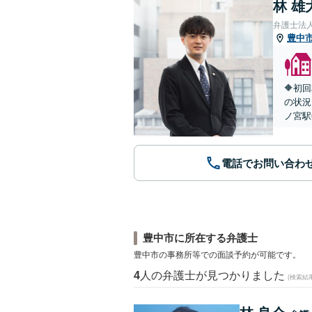
林 雄
弁護士法
豊中
🔶初
の状況
ノ宮駅
電話でお問い合わ
豊中市に所在する弁護士
豊中市の事務所等での面談予約が可能です。
4
人の弁護士が見つかりました
(検索結