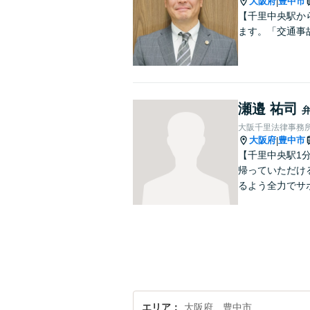
大阪府
豊中市
|
【千里中央駅か
ます。「交通事
瀬邉 祐司
大阪千里法律事務
大阪府
豊中市
|
【千里中央駅1
帰っていただけ
るよう全力でサ
エリア
大阪府、豊中市