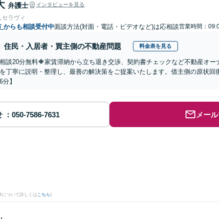
大
弁護士
インタビューを見る
人セラヴィ
市
からも相談受付中
面談方法(対面・電話・ビデオなど)は応相談
営業時間：09:
住民・入居者・買主側の不動産問題
料金表を見る
回相談20分無料🔶家賃滞納から立ち退き交渉、契約書チェックなど不動産オ
を丁寧に説明・整理し、最善の解決策をご提案いたします。借主側の原状回
6分】
せ
メール
果について詳しくは
こちら
)