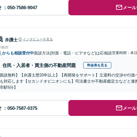
せ
メール
暁
弁護士
インタビューを見る
事務所
市
からも相談受付中
面談方法(対面・電話・ビデオなど)は応相談
営業時間：本
住民・入居者・買主側の不動産問題
料金表を見る
面談無料】【弁護士歴20年以上】【再開発をサポート】立退料の交渉や行政
も対応します【セカンドオピニオンにも】司法書士や不動産鑑定士などと連
市駅6分】
せ
メール