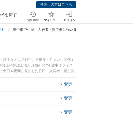
弁護士の方はこちら
&Aを探す
閲覧履歴
マイリスト
ログイン
護士
豊中市で住民・入居者・買主側に強い弁護士
る弁護士なども掲載中。不動産・住まいに関係す
弁護士法人Legal Home 豊中オフィス
市で土日や夜間に発生した住民・入居者・買主側
の弁護士を検索したい』『初回相談無料で住民・
変更
変更
変更