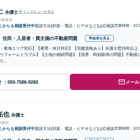
仁
弁護士
インタビューを見る
律事務所
市
からも相談受付中
面談方法(対面・電話・ビデオなど)は応相談
営業時間：10:0
住民・入居者・買主側の不動産問題
料金表を見る
・東海エリア対応】【夜間・休日対応】【宅建資格あり】弁護士歴16年以上
リフォームトラブル】【土地の相続問題】【境界、時効取得の問題】不動産
り。
せ
メール
拓也
弁護士
事務所
市
からも相談受付中
面談方法(対面・電話・ビデオなど)は応相談
営業時間：10: