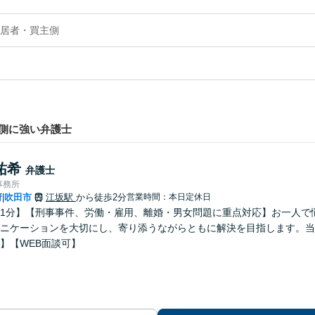
居者・買主側
側に強い弁護士
祐希
弁護士
事務所
府
吹田市
江坂駅
から徒歩2分
営業時間：本日定休日
|
1分】【刑事事件、労働・雇用、離婚・男女問題に重点対応】お一人で
ニケーションを大切にし、寄り添うながらともに解決を目指します。当
】【WEB面談可】