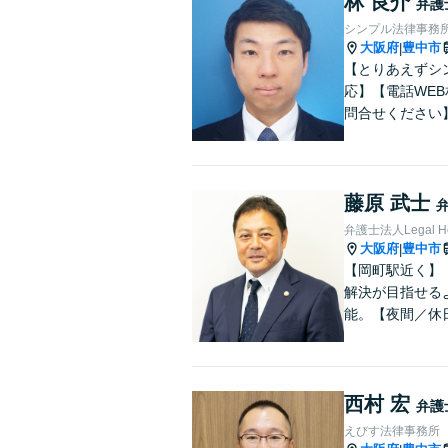
林 良介
弁護
シンプル法律事務
大阪府
豊中市
|
【とりあえずシ
応】【電話WE
問合せください
藤原 武士
弁護士法人Legal 
大阪府
豊中市
|
【岡町駅近く】
解決が目指せる
能。【夜間／休
西村 宏
弁護
えびす法律事務所