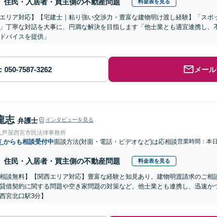
住民・入居者・買主側の不動産問題
料金表を見る
エリア対応】【宅建士｜粘り強い交渉力・豊富な建物明け渡し経験】「スポ
」丁寧な対話を大事に、円満な解決を目指します「他士業とも適宜連携し、
ドバイスを提供」
メール
龍志
弁護士
インタビューを見る
人芦屋西宮市民法律事務所
市
からも相談受付中
面談方法(対面・電話・ビデオなど)は応相談
営業時間：本
住民・入居者・買主側の不動産問題
料金表を見る
相談無料】【関西エリア対応】豊富な経験と知見あり。建物明渡請求のご相
貸借契約に関する問題や空き家問題の対策など。他士業とも連携し、迅速か
西宮北口駅3分】