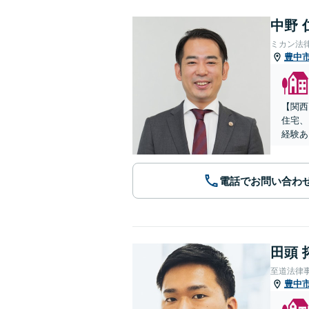
中野 
ミカン法
豊中
【関西
住宅、
経験あ
電話でお問い合わ
田頭 
至道法律
豊中