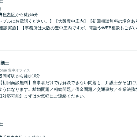
士
所
庄内駅
から徒歩5分
ンプルにお電話ください。】【大阪豊中庄内】【初回相談無料の場合あ
B相談実施】【事務所は大阪の豊中庄内ですが、電話やWEB相談もござ
】
弁護士
Home 豊中オフィス
岡町駅
から徒歩10分
【初回面談無料】当事者だけでは解決できない問題も、弁護士がそばに
ようになります。離婚問題／相続問題／借金問題／交通事故／企業法務
日対応可能】まずはお気軽にご連絡ください。
士