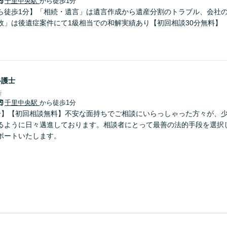
千里中央駅
から徒歩1分
ら徒歩1分】「相続・遺言」は遺言作成から遺産分割のトラブル、会社
故」は後遺症案件にて1級相当での和解実績あり【初回相談30分無料】
弁護士
所
千里中央駅
から徒歩1分
分】【初回相談無料】不安な面持ちでご相談にいらっしゃった方々が、
るように日々邁進しております。相談者にとって最善の法的手段を選択
ポートいたします。