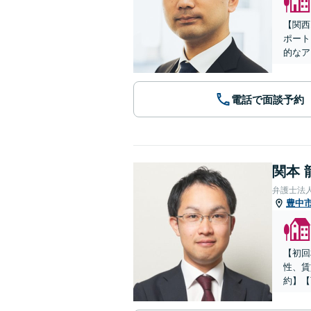
【関西
ポート
的なア
電話で面談予約
関本 
弁護士法
豊中
【初回
性、賃
約】【