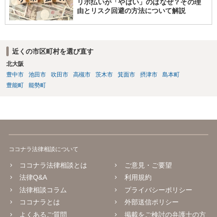
リボ払いが「やばい」のはなぜ？その理
由とリスク回避の方法について解説
近くの市区町村を選び直す
北大阪
豊中市
池田市
吹田市
高槻市
茨木市
箕面市
摂津市
島本町
豊能町
能勢町
ココナラ法律相談について
ココナラ法律相談とは
ご意見・ご要望
法律Q&A
利用規約
法律相談コラム
プライバシーポリシー
ココナラとは
外部送信ポリシー
よくあるご質問
掲載をご検討の弁護士の方