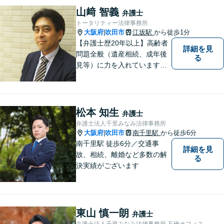
山﨑 智義
弁護士
トータリティー法律事務所
大阪府
吹田市
江坂駅
から徒歩1分
|
【弁護士歴20年以上】高齢者
詳細を見
問題全般（遺産相続、成年後
る
見等）に力を入れています。
その他、民事事件、家事事件
等を幅広く取り扱っていま
す。（江坂駅徒歩1分）
松本 知生
弁護士
弁護士法人千里みなみ法律事務所
大阪府
吹田市
南千里駅
から徒歩6分
|
南千里駅 徒歩6分／交通事
詳細を見
故、相続、離婚など多数の解
る
決実績がございます
東山 慎一朗
弁護士
弁護士法人千里みなみ法律事務所 石橋オフィス