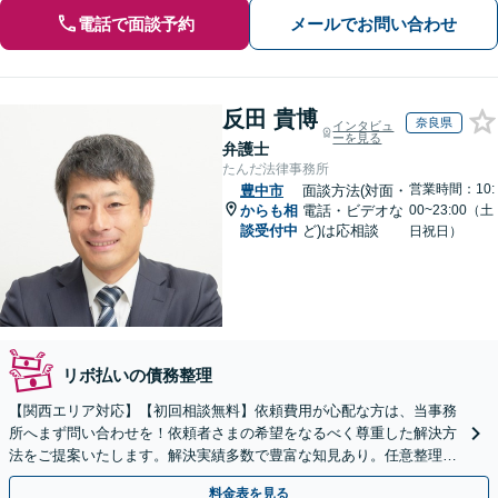
電話で面談予約
メールでお問い合わせ
反田 貴博
奈良県
インタビュ
ーを見る
弁護士
たんだ法律事務所
営業時間：10:
豊中市
面談方法(対面・
からも相
電話・ビデオな
00~23:00（土
談受付中
ど)は応相談
日祝日）
リボ払いの債務整理
【関西エリア対応】【初回相談無料】依頼費用が心配な方は、当事務
所へまず問い合わせを！依頼者さまの希望をなるべく尊重した解決方
法をご提案いたします。解決実績多数で豊富な知見あり。任意整理／
自己破産など【休日・夜間対応可】
料金表を見る