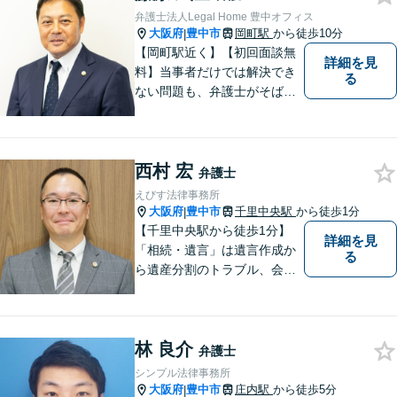
弁護士法人Legal Home 豊中オフィス
大阪府
豊中市
岡町駅
から徒歩10分
|
【岡町駅近く】【初回面談無
詳細を見
料】当事者だけでは解決でき
る
ない問題も、弁護士がそばに
いることで理想的な解決が目
指せるようになります。離婚
問題／相続問題／借金問題／
西村 宏
交通事故／企業法務など、幅
弁護士
広く対応可能。【夜間／休日
えびす法律事務所
対応可能】まずはお気軽にご
大阪府
豊中市
千里中央駅
から徒歩1分
|
連絡ください。
【千里中央駅から徒歩1分】
詳細を見
「相続・遺言」は遺言作成か
る
ら遺産分割のトラブル、会社
の事業継承まで対応します。
「交通事故」は後遺症案件に
て1級相当での和解実績あり
林 良介
【初回相談30分無料】
弁護士
シンプル法律事務所
大阪府
豊中市
庄内駅
から徒歩5分
|