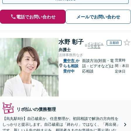
電話でお問い合わせ
メールでお問い合わせ
水野 彰子
京都府
インタビュ
ーを見る
弁護士
法律事務所なぎ
営業時
豊中市
か
面談方法(対面・電
らも相談
話・ビデオなど)は
間：本日
受付中
応相談
定休日
リボ払いの債務整理
【烏丸駅4分】自己破産か、任意整理か。初回相談で解決の方向性を
しっかりと提示します。自己破産は「終わり」ではなく、「再出発」
です。新しい人生の始まりを、相談者さまのお気持ちに寄り添いなが