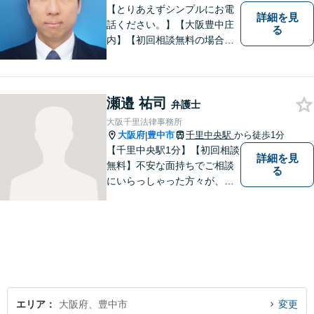
【とりあえずシンプルにお電
詳細を見
話ください。】【大阪豊中庄
る
内】【初回相談無料の場合あ
り】【夜間土日祝対応】【電
話WEB相談実施】【事務所は
大阪の豊中庄内ですが、電話
瀬邉 祐司
やWEB相談もございますので
弁護士
お気軽にお問合せください】
大阪千里法律事務所
大阪府
豊中市
千里中央駅
から徒歩1分
|
【千里中央駅1分】【初回相談
詳細を見
無料】不安な面持ちでご相談
る
にいらっしゃった方々が、少
しで明るい気持ちで帰ってい
ただけるように日々邁進して
おります。相談者にとって最
善の法的手段を選択し、終局
的解決に至るよう全力でサポ
ートいたします。
エリア
大阪府、豊中市
変更