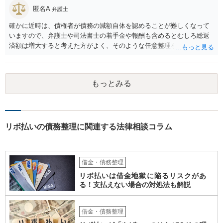
匿名A
弁護士
確かに近時は、債権者が債務の減額自体を認めることが難しくなって
いますので、弁護士や司法書士の着手金や報酬も含めるとむしろ総返
済額は増大すると考えた方がよく、そのような任意整理をしてかえっ
て月々の支払いがしんどくなり、最終的に自己破産になる例が増えて
います。 特に「オーバーローンでない不動産」や「売ると高く売却さ
れる自動車」、「２０万円を超える保険解約返戻金がある保険」など
もっとみる
の資産がなければ、個人再生か自己破産を検討する方が良いと思われ
ます。 このような資産があってもなくても、ココナラで最寄りの債務
整理を取り扱う弁護士に具体的に提示して弁護士に相談すべき事案だ
と思われます。
リボ払いの債務整理に関連する法律相談コラム
借金・債務整理
リボ払いは借金地獄に陥るリスクがあ
る！支払えない場合の対処法も解説
借金・債務整理