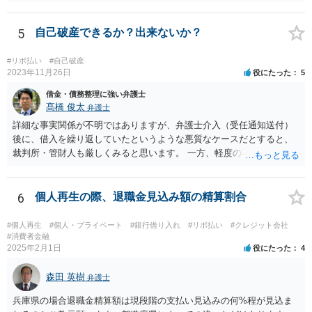
5
自己破産できるか？出来ないか？
#リボ払い
#自己破産
2023年11月26日
役にたった
5
借金・債務整理に強い弁護士
髙橋 俊太
弁護士
詳細な事実関係が不明ではありますが、弁護士介入（受任通知送付）
後に、借入を繰り返していたというような悪質なケースだとすると、
裁判所・管財人も厳しくみると思います。 一方、軽度の不注意による
手違いや行き違いというくらいであれば、弁護士を通じて裁判所・管
財人に対して反省の姿勢を示せば、不許可という結果にはならないと
思われます。
6
個人再生の際、退職金見込み額の精算割合
#個人再生
#個人・プライベート
#銀行借り入れ
#リボ払い
#クレジット会社
#消費者金融
2025年2月1日
役にたった
4
森田 英樹
弁護士
兵庫県の場合退職金精算額は現段階の支払い見込みの何%程が見込ま