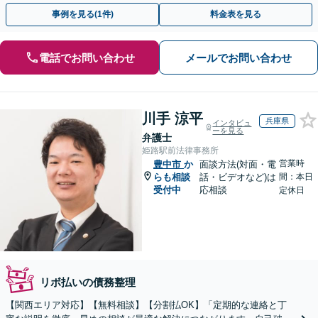
目指します【休日・夜間相談可】【弁護士歴15年以上】
事例を見る(1件)
料金表を見る
電話でお問い合わせ
メールでお問い合わせ
川手 涼平
兵庫県
インタビュ
ーを見る
弁護士
姫路駅前法律事務所
営業時
豊中市
か
面談方法(対面・電
らも相談
話・ビデオなど)は
間：本日
受付中
応相談
定休日
リボ払いの債務整理
【関西エリア対応】【無料相談】【分割払OK】「定期的な連絡と丁