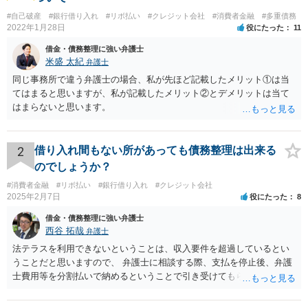
#自己破産
#銀行借り入れ
#リボ払い
#クレジット会社
#消費者金融
#多重債務
2022年1月28日
役にたった
11
借金・債務整理に強い弁護士
米盛 太紀
弁護士
同じ事務所で違う弁護士の場合、私が先ほど記載したメリット①は当
てはまると思いますが、私が記載したメリット②とデメリットは当て
はまらないと思います。
2
借り入れ間もない所があっても債務整理は出来る
のでしょうか？
#消費者金融
#リボ払い
#銀行借り入れ
#クレジット会社
2025年2月7日
役にたった
8
借金・債務整理に強い弁護士
西谷 拓哉
弁護士
法テラスを利用できないということは、収入要件を超過しているとい
うことだと思いますので、 弁護士に相談する際、支払を停止後、弁護
士費用等を分割払いで納めるということで引き受けてもらえないか確
認するとよいでしょう。 「借り入れ出来る限界」までの生活というの
は、負債が拡大するだけになるのでお勧めできませんが あとは、相談