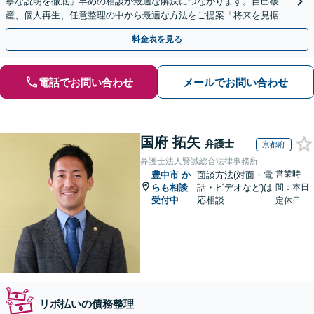
寧な説明を徹底」早めの相談が最適な解決につながります。自己破
産、個人再生、任意整理の中から最適な方法をご提案「将来を見据え
た生活再建のサポートが充実」【完全個室相談】
料金表を見る
電話でお問い合わせ
メールでお問い合わせ
国府 拓矢
弁護士
京都府
弁護士法人賢誠総合法律事務所
営業時
豊中市
か
面談方法(対面・電
らも相談
話・ビデオなど)は
間：本日
受付中
応相談
定休日
リボ払いの債務整理