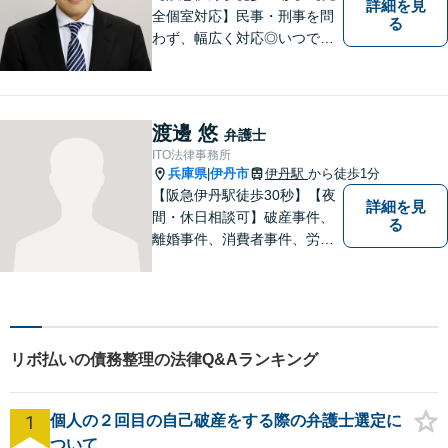
詳細を見
全個室対応】民事・刑事を問
る
わず、幅広く対応◎いつでも
迅速な対応で、「救急救命医
のような弁護士」を目指しま
す。広い視野とユーモアを忘
れず、尽力してまいります。
渡邊 悠
弁護士
【メーカー法務経験あり】
ITO法律事務所
兵庫県
伊丹市
伊丹駅
から徒歩1分
|
【阪急伊丹駅徒歩30秒】【夜
詳細を見
間・休日相談可】破産事件、
る
離婚事件、消費者事件、労働
事件など。依頼者さまの状況
を十分にヒアリングし、あら
ゆる観点から解決策をご提案
してまいります。まずは一度
ご相談ください【完全個室】
リボ払いの債務整理の法律Q&Aランキング
【法テラス利用可】
1
個人の２回目の自己破産をする際の弁護士選定に
ついて