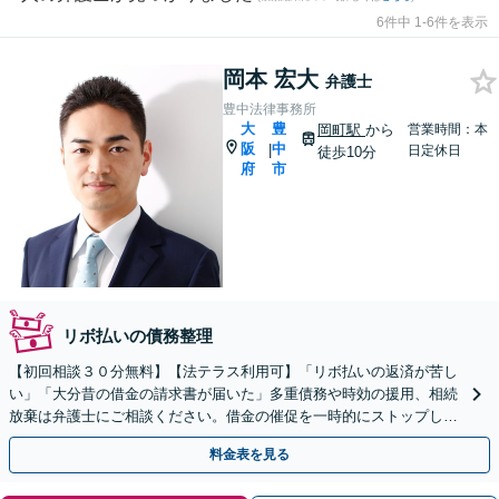
6件中 1-6件を表示
岡本 宏大
弁護士
豊中法律事務所
大
豊
岡町駅
から
営業時間：本
阪
中
|
日定休日
徒歩10分
府
市
リボ払いの債務整理
【初回相談３０分無料】【法テラス利用可】「リボ払いの返済が苦し
い」「大分昔の借金の請求書が届いた」多重債務や時効の援用、相続
放棄は弁護士にご相談ください。借金の催促を一時的にストップしま
す。自己破産、個人再生など【岡町駅10分】
料金表を見る