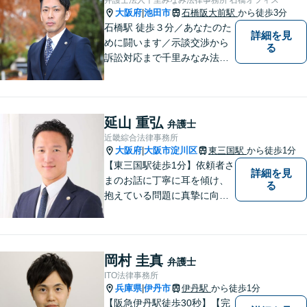
大阪府
池田市
石橋阪大前駅
から徒歩3分
|
石橋駅 徒歩３分／あなたのた
詳細を見
めに闘います／示談交渉から
る
訴訟対応まで千里みなみ法律
事務所にお任せください
延山 重弘
弁護士
近畿綜合法律事務所
大阪府
大阪市淀川区
東三国駅
から徒歩1分
|
【東三国駅徒歩1分】依頼者さ
詳細を見
まのお話に丁寧に耳を傾け、
る
抱えている問題に真摯に向き
合うことを大切にしていま
す。一人ひとりのご希望に最
大限応えられるよう尽力いた
します。まずはお気軽にご相
岡村 圭真
弁護士
談にいらしてください。【休
ITO法律事務所
日夜間相談可】
兵庫県
伊丹市
伊丹駅
から徒歩1分
|
【阪急伊丹駅徒歩30秒】【完