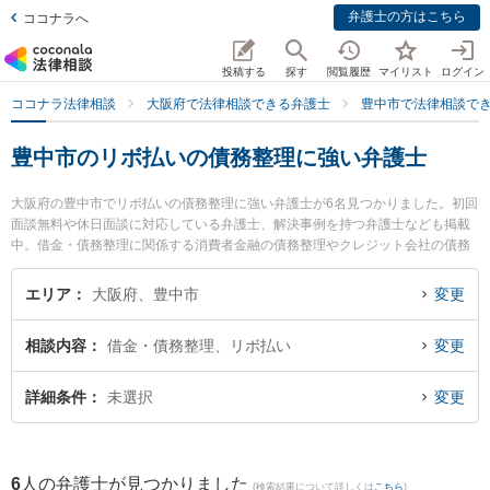
弁護士の方はこちら
ココナラへ
投稿する
探す
閲覧履歴
マイリスト
ログイン
ココナラ法律相談
大阪府で法律相談できる弁護士
豊中市で法律相談で
豊中市のリボ払いの債務整理に強い弁護士
大阪府の豊中市でリボ払いの債務整理に強い弁護士が6名見つかりました。初回
面談無料や休日面談に対応している弁護士、解決事例を持つ弁護士なども掲載
中。借金・債務整理に関係する消費者金融の債務整理やクレジット会社の債務
整理、リボ払いの債務整理等の細かな分野での絞り込み検索もでき便利です。
特に豊中法律事務所の岡本 宏大弁護士やなごみ法律事務所の森岡 満広弁護士、
エリア
大阪府、豊中市
変更
弁護士法人Legal Home 豊中オフィスの藤原 武士弁護士のプロフィール情報や
弁護士費用、強みなどが注目されています。『豊中市で土日や夜間に発生した
相談内容
借金・債務整理、リボ払い
変更
リボ払いの債務整理のトラブルを今すぐに弁護士に相談したい』『リボ払いの
債務整理のトラブル解決の実績豊富な近くの弁護士を検索したい』『初回相談
無料でリボ払いの債務整理を法律相談できる豊中市内の弁護士に相談予約した
詳細条件
未選択
変更
い』などでお困りの相談者さんにおすすめです。
6
人の弁護士が見つかりました
(検索結果について詳しくは
こちら
)