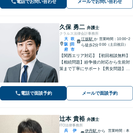
電話でお問い合わせ
メールでお問い合わせ
す。【法テラス利用可】【WEB面談
可】
久保 勇二
弁護士
クラルス法律会計事務所
大
吹
江坂駅
か
営業時間：10:00~2
阪
田
|
0:00（土日祝日）
ら徒歩2分
府
市
【関西エリア対応】【初回相談無料】
【相続問題】紛争後の対応から生前対
策まで丁寧にサポート【男女問題】金
銭やお子さまに関わる問題に対応可能
【借金問題】一人で悩まず、私と一緒
に解決させましょう【夜間・休日面談
電話で面談予約
メールで面談予約
可】【WEB面談】【完全個室】
辻本 貴裕
弁護士
ITO法律事務所
兵
伊
伊丹駅
から
営業時間：本