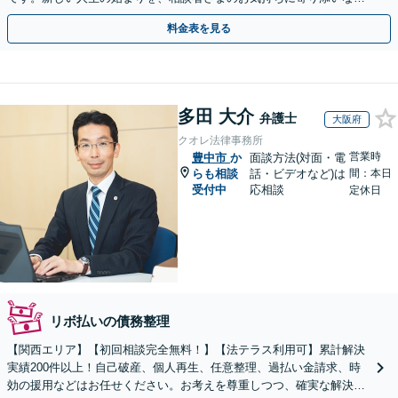
らサポートします【初回相談無料】【法テラス利用可】
料金表を見る
多田 大介
弁護士
大阪府
クオレ法律事務所
営業時
豊中市
か
面談方法(対面・電
らも相談
話・ビデオなど)は
間：本日
受付中
応相談
定休日
リボ払いの債務整理
【関西エリア】【初回相談完全無料！】【法テラス利用可】累計解決
実績200件以上！自己破産、個人再生、任意整理、過払い金請求、時
効の援用などはお任せください。お考えを尊重しつつ、確実な解決を