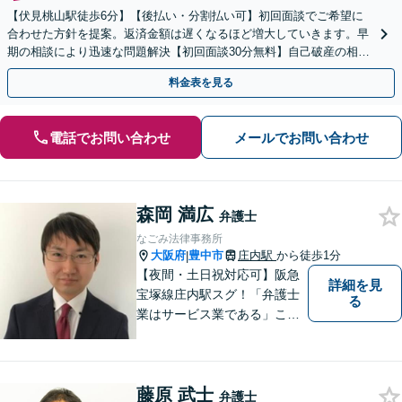
【伏見桃山駅徒歩6分】【後払い・分割払い可】初回面談でご希望に
合わせた方針を提案。返済金額は遅くなるほど増大していきます。早
期の相談により迅速な問題解決【初回面談30分無料】自己破産の相談
や、自宅や愛車を残したい方もお任せください。
料金表を見る
電話でお問い合わせ
メールでお問い合わせ
森岡 満広
弁護士
なごみ法律事務所
大阪府
豊中市
庄内駅
から徒歩1分
|
【夜間・土日祝対応可】阪急
詳細を見
宝塚線庄内駅スグ！「弁護士
る
業はサービス業である」こと
を徹底的に意識し，「聞く
耳」を持った話しやすい弁護
士を目指しています
藤原 武士
弁護士