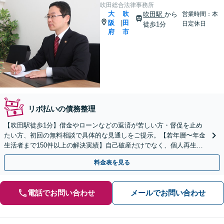
吹田総合法律事務所
大
吹
吹田駅
から
営業時間：本
阪
田
|
日定休日
徒歩1分
府
市
リボ払いの債務整理
【吹田駅徒歩1分】借金やローンなどの返済が苦しい方・督促を止め
たい方、初回の無料相談で具体的な見通しをご提示。【若年層〜年金
生活者まで150件以上の解決実績】自己破産だけでなく、個人再生・
任意整理も状況とお気持ちを踏まえ対応します。
料金表を見る
電話でお問い合わせ
メールでお問い合わせ