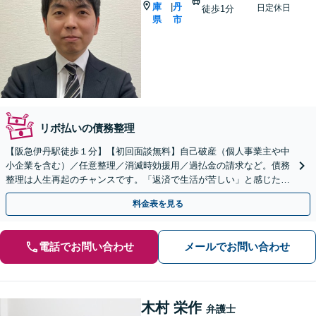
庫
丹
|
日定休日
徒歩1分
県
市
リボ払いの債務整理
【阪急伊丹駅徒歩１分】【初回面談無料】自己破産（個人事業主や中
小企業を含む）／任意整理／消滅時効援用／過払金の請求など。債務
整理は人生再起のチャンスです。「返済で生活が苦しい」と感じた
ら、早めにお気軽にご相談ください【法テラス利用可】
料金表を見る
電話でお問い合わせ
メールでお問い合わせ
木村 栄作
弁護士