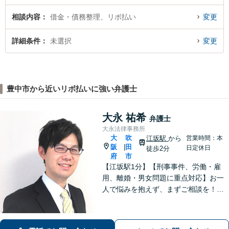
相談内容
借金・債務整理、リボ払い
変更
詳細条件
未選択
変更
豊中市から近いリボ払いに強い弁護士
大永 祐希
弁護士
大永法律事務所
大
吹
江坂駅
から
営業時間：本
阪
田
|
日定休日
徒歩2分
府
市
【江坂駅1分】【刑事事件、労働・雇
用、離婚・男女問題に重点対応】お一
人で悩みを抱えず、まずご相談を！き
め細かいコミュニケーションを大切に
し、寄り添うながらともに解決を目指
します。当日・夜間・電話相談可能で