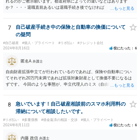
れるのかご教示願います。都道府県によっての違いなどはあります
か？ ・・・退職直前あるいは退職手続き後でなければ １２・５％が
清算価値として計上するのが原則で 概ね どの裁判所でも同様の基
準でしょう。 また着手して頂いてから最短どのくらいで認可されるの
でしょうか？ ・・・受任通知を送付して 債権者からの債権調査票が
7
自己破産手続き中の保険と自動車の換価について
回答されるまで ２か月程度 その間に準備が進めば 直ちに申し立
の疑問
てが可能で しっかりした申立てを行えば ほぼ補正がなく ２～３
#自己破産
#個人・プライベート
#リボ払い
#クレジット会社
週間で開始決定がでて それから ２か月程度で認可となる流れで
2024年8月16日
役にたった
6
す。
匿名A
弁護士
自由財産拡張申立てが行われているのであれば、保険や自動車につい
てそれぞれ20万円未満であれば拡張対象財産として換価不要になるは
ずです。 今回のような事態が、申立代理人のミス（自由財産拡張申立
をしていない）なのか、あるいは管財人の無能（自由財産拡張制度の
知識がない）なのか、お書きの事情からはわかりませんので、依頼し
た弁護士を交えて裁判所の意見も聞いて対応した方がよいと思いま
8
急いでいます！自己破産相談前のスマホ利用料の
す。
滞納について相談したいです。
#リボ払い
#多重債務
#借金返済の相談・交渉
#個人・プライベート
2024年8月11日
役にたった
6
内藤 政信
弁護士