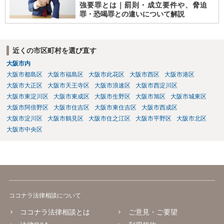
強要罪とは｜罰則・成立要件や、脅迫
きましょう。 多分ここで聴いて気が多少なりとも楽になったのではな
罪・恐喝罪との違いについて解説
いでしょうか。こんな感じで助けを求めつつ進めていくといいと思い
ます。
近くの市区町村を選び直す
大阪市内
大阪市都島区
大阪市福島区
大阪市此花区
大阪市西区
大阪市港区
大阪市大正区
大阪市天王寺区
大阪市浪速区
大阪市西淀川区
大阪市東淀川区
大阪市東成区
大阪市生野区
大阪市旭区
大阪市城東区
大阪市阿倍野区
大阪市住吉区
大阪市東住吉区
大阪市西成区
大阪市淀川区
大阪市鶴見区
大阪市住之江区
大阪市平野区
大阪市北区
大阪市中央区
ココナラ法律相談について
ココナラ法律相談とは
ご意見・ご要望