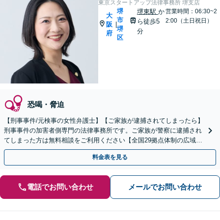
東京スタートアップ法律事務所 堺支店
堺
堺東駅
か
営業時間：06:30~2
大
市
2:00（土日祝日）
ら徒歩5
阪
|
堺
分
府
区
恐喝・脅迫
【刑事事件/元検事の女性弁護士】【ご家族が逮捕されてしまったら】
刑事事件の加害者側専門の法律事務所です。ご家族が警察に逮捕され
てしまった方は無料相談をご利用ください【全国29拠点体制の広域対
応】【弁護士待機中/当日中の電話相談可(予約制)】
料金表を見る
電話でお問い合わせ
メールでお問い合わせ