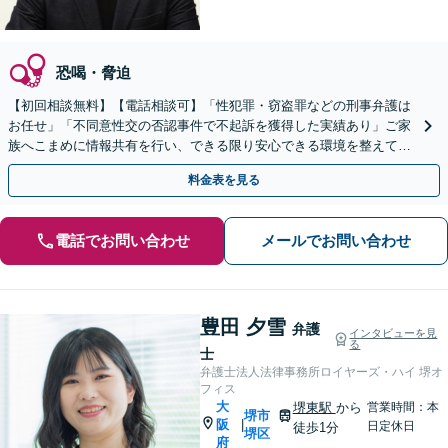
恐喝・脅迫
【初回相談無料】【電話相談可】「性犯罪・窃盗罪などの刑事弁護は
お任せ」「不同意性交の否認事件で不起訴を獲得した実績あり」ご家
族へこまめに情報共有を行い、できる限り安心できる環境を整えてお
ります【受任後はLINE連絡可】【休日・夜間相談可】
料金表を見る
電話でお問い合わせ
メールでお問い合わせ
豊田 夕雪
弁護
インタビューを見
る
士
弁護士法人法律事務所ロイヤーズ・ハイ 堺オ
フィス
大
堺東駅
から
営業時間：本
堺市
阪
|
日定休日
徒歩1分
堺区
府