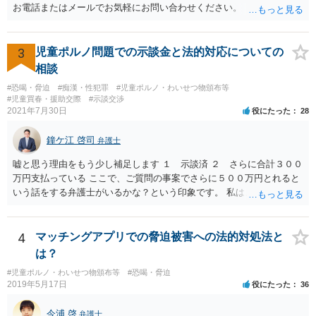
お電話またはメールでお気軽にお問い合わせください。
3
児童ポルノ問題での示談金と法的対応についての
相談
#恐喝・脅迫
#痴漢・性犯罪
#児童ポルノ・わいせつ物頒布等
#児童買春・援助交際
#示談交渉
2021年7月30日
役にたった
28
鐘ケ江 啓司
弁護士
嘘と思う理由をもう少し補足します １ 示談済 ２ さらに合計３００
万円支払っている ここで、ご質問の事案でさらに５００万円とれると
いう話をする弁護士がいるかな？という印象です。 私は、そもそも保
護者とか親族を名乗る人が本当なのかも疑問に思っています。その高
校１年生というのも自称ですよね。
4
マッチングアプリでの脅迫被害への法的対処法と
は？
#児童ポルノ・わいせつ物頒布等
#恐喝・脅迫
2019年5月17日
役にたった
36
今浦 啓
弁護士