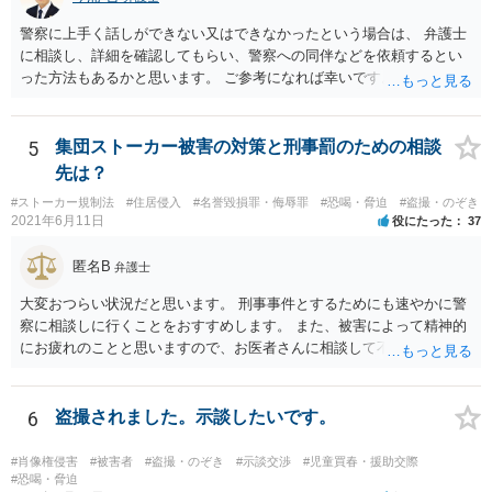
警察に上手く話しができない又はできなかったという場合は、 弁護士
に相談し、詳細を確認してもらい、警察への同伴などを依頼するとい
った方法もあるかと思います。 ご参考になれば幸いです。
5
集団ストーカー被害の対策と刑事罰のための相談
先は？
#ストーカー規制法
#住居侵入
#名誉毀損罪・侮辱罪
#恐喝・脅迫
#盗撮・のぞき
2021年6月11日
役にたった
37
匿名B
弁護士
大変おつらい状況だと思います。 刑事事件とするためにも速やかに警
察に相談しに行くことをおすすめします。 また、被害によって精神的
にお疲れのことと思いますので、お医者さんに相談して不安な気持ち
を解消することも検討してください。
6
盗撮されました。示談したいです。
#肖像権侵害
#被害者
#盗撮・のぞき
#示談交渉
#児童買春・援助交際
#恐喝・脅迫