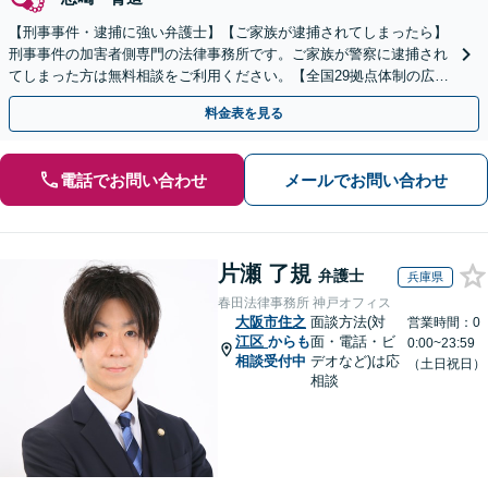
【刑事事件・逮捕に強い弁護士】【ご家族が逮捕されてしまったら】
刑事事件の加害者側専門の法律事務所です。ご家族が警察に逮捕され
てしまった方は無料相談をご利用ください。【全国29拠点体制の広域
対応】【弁護士待機中/当日中の電話相談可(予約制)】
料金表を見る
電話でお問い合わせ
メールでお問い合わせ
片瀬 了規
弁護士
兵庫県
春田法律事務所 神戸オフィス
大阪市住之
面談方法(対
営業時間：0
江区
からも
面・電話・ビ
0:00~23:59
相談受付中
デオなど)は応
（土日祝日）
相談