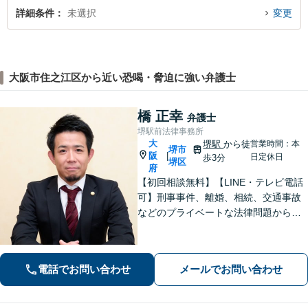
詳細条件
未選択
変更
大阪市住之江区から近い恐喝・脅迫に強い弁護士
橋 正幸
弁護士
堺駅前法律事務所
大
堺駅
から徒
営業時間：本
堺市
阪
|
日定休日
歩3分
堺区
府
【初回相談無料】【LINE・テレビ電話
可】刑事事件、離婚、相続、交通事故
などのプライベートな法律問題から、
契約書レビューなどの企業法務や学校
法務、プロスポーツ選手の相談まで幅
広く対応。トラブル解決のための身近
電話でお問い合わせ
メールでお問い合わせ
な相談相手として、お気軽にご連絡く
ださい。