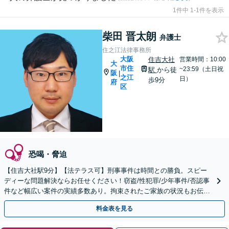
1件中 1-1件を表示
柴田 晋太朗
弁護士
住之江法律事務所
大阪
住吉大社
営業時間：10:00
大
市住
~23:59（土日祝
駅
から徒
阪
|
之江
日）
歩9分
府
区
恐喝・脅迫
【住吉大社駅9分】【法テラス可】刑事事件は時間との勝負。スピー
ディーな問題解決ならお任せください！窃盗/性犯罪/少年事件/否認事
件など幅広い案件の実績多数あり。拘束されたご家族の状況もお伝え
します。【初回面談無料】【土日・夜間対応可】
料金表を見る