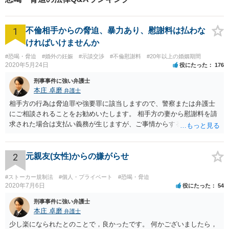
1
不倫相手からの脅迫、暴力あり、慰謝料は払わな
ければいけませんか
#恐喝・脅迫
#婚外の妊娠
#示談交渉
#不倫慰謝料
#20年以上の婚姻期間
2020年5月24日
役にたった
176
刑事事件に強い弁護士
本庄 卓磨
弁護士
相手方の行為は脅迫罪や強要罪に該当しますので、警察または弁護士
にご相談されることをお勧めいたします。 相手方の妻から慰謝料を請
求された場合は支払い義務が生じますが、ご事情からすると減額交渉
をする余地は十分にありそうです。
2
元親友(女性)からの嫌がらせ
#ストーカー規制法
#個人・プライベート
#恐喝・脅迫
2020年7月6日
役にたった
54
刑事事件に強い弁護士
本庄 卓磨
弁護士
少し楽になられたとのことで，良かったです。 何かございましたら，