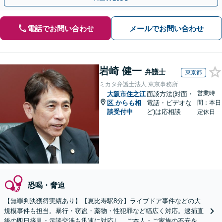
電話でお問い合わせ
メールでお問い合わせ
岩崎 健一
弁護士
東京都
ミカタ弁護士法人 東京事務所
営業時
大阪市住之江
面談方法(対面・
区
からも相
電話・ビデオな
間：本日
談受付中
ど)は応相談
定休日
恐喝・脅迫
【無罪判決獲得実績あり】【恵比寿駅8分】ライブドア事件などの大
規模事件も担当。暴行・窃盗・薬物・性犯罪など幅広く対応。逮捕直
後の即日接見・示談交渉も迅速に対応し、ご本人・ご家族の不安を最