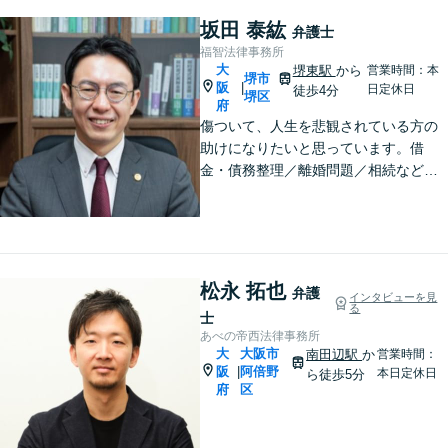
坂田 泰紘
弁護士
福智法律事務所
大
堺東駅
から
営業時間：本
堺市
阪
|
日定休日
徒歩4分
堺区
府
傷ついて、人生を悲観されている方の
助けになりたいと思っています。借
金・債務整理／離婚問題／相続など、
法律は弱者救済のためのものですから
お気軽に、悩み相談の代わりにお声が
けください。相談者から「気軽で相談
しやすかった」と言ってもらえる事務
所を目指します
松永 拓也
弁護
インタビューを見
る
士
あべの帝西法律事務所
大
大阪市
南田辺駅
か
営業時間：
阪
阿倍野
|
本日定休日
ら徒歩5分
府
区