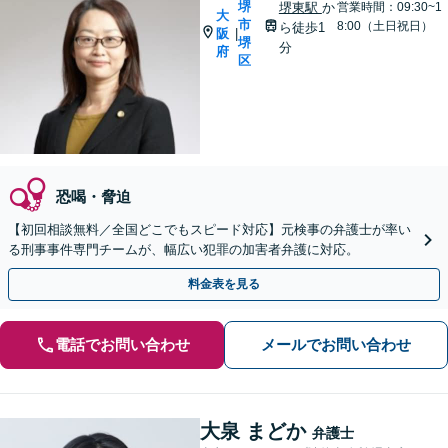
堺
堺東駅
か
営業時間：09:30~1
大
市
8:00（土日祝日）
ら徒歩1
阪
|
堺
分
府
区
恐喝・脅迫
【初回相談無料／全国どこでもスピード対応】元検事の弁護士が率い
る刑事事件専門チームが、幅広い犯罪の加害者弁護に対応。
料金表を見る
電話でお問い合わせ
メールでお問い合わせ
大泉 まどか
弁護士