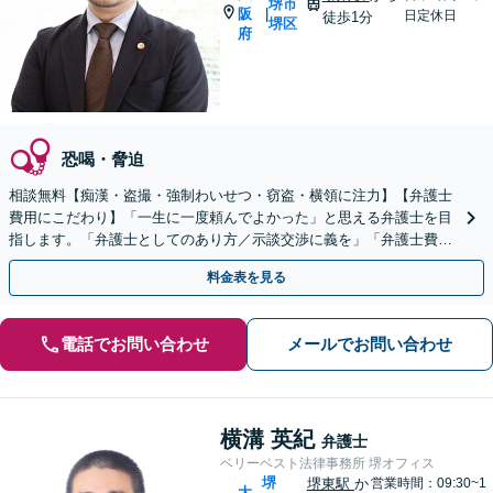
堺市
阪
|
日定休日
徒歩1分
堺区
府
恐喝・脅迫
相談無料【痴漢・盗撮・強制わいせつ・窃盗・横領に注力】【弁護士
費用にこだわり】「一生に一度頼んでよかった」と思える弁護士を目
指します。「弁護士としてのあり方／示談交渉に義を」「弁護士費用
にこだわる」依頼者さまに寄り添った金額設定
料金表を見る
電話でお問い合わせ
メールでお問い合わせ
横溝 英紀
弁護士
ベリーベスト法律事務所 堺オフィス
堺
堺東駅
か
営業時間：09:30~1
大