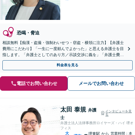
恐喝・脅迫
相談無料【痴漢・盗撮・強制わいせつ・窃盗・横領に注力】【弁護士
費用にこだわり】「一生に一度頼んでよかった」と思える弁護士を目
指します。「弁護士としてのあり方／示談交渉に義を」「弁護士費用
にこだわる」依頼者さまに寄り添った金額設定
料金表を見る
電話でお問い合わせ
メールでお問い合わせ
太田 泰規
弁護
インタビューを見
る
士
弁護士法人法律事務所ロイヤーズ・ハイ 堺オ
フィス
大
堺東駅
から
営業時間：本