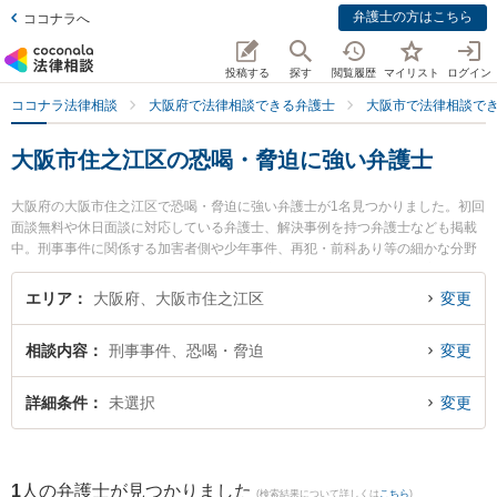
弁護士の方はこちら
ココナラへ
投稿する
探す
閲覧履歴
マイリスト
ログイン
ココナラ法律相談
大阪府で法律相談できる弁護士
大阪市で法律相談で
大阪市住之江区の恐喝・脅迫に強い弁護士
大阪府の大阪市住之江区で恐喝・脅迫に強い弁護士が1名見つかりました。初回
面談無料や休日面談に対応している弁護士、解決事例を持つ弁護士なども掲載
中。刑事事件に関係する加害者側や少年事件、再犯・前科あり等の細かな分野
での絞り込み検索もでき便利です。特に住之江法律事務所の柴田 晋太朗弁護士
のプロフィール情報や弁護士費用、強みなどが注目されています。『大阪市住
エリア
大阪府、大阪市住之江区
変更
之江区で土日や夜間に発生した恐喝・脅迫のトラブルを今すぐに弁護士に相談
したい』『恐喝・脅迫のトラブル解決の実績豊富な近くの弁護士を検索した
相談内容
刑事事件、恐喝・脅迫
変更
い』『初回相談無料で恐喝・脅迫を法律相談できる大阪市住之江区内の弁護士
に相談予約したい』などでお困りの相談者さんにおすすめです。
詳細条件
未選択
変更
1
人の弁護士が見つかりました
(検索結果について詳しくは
こちら
)