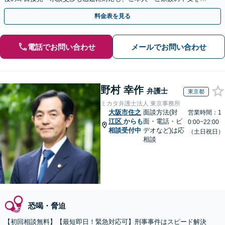
小限に抑えます。【初回相談可能】【WEB面談可能】
料金表を見る
電話でお問い合わせ
メールでお問い合わせ
野村 幸作
弁護士
東京都
ミカタ弁護士法人 東京事務所
大阪市住之
面談方法(対
営業時間：1
江区
からも
面・電話・ビ
0:00~22:00
相談受付中
デオなど)は応
（土日祝日）
相談
恐喝・脅迫
【初回相談無料】【最短即日！緊急対応可】刑事事件はスピード解決