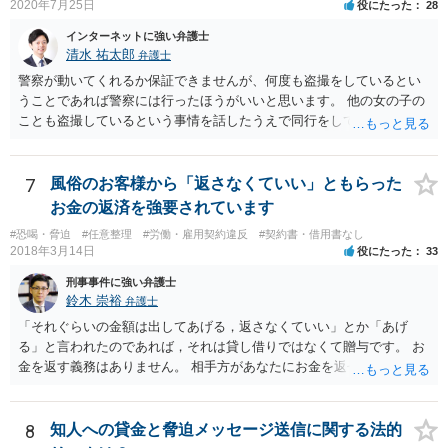
2020年7月25日
役にたった
28
インターネットに強い弁護士
清水 祐太郎
弁護士
警察が動いてくれるか保証できませんが、何度も盗撮をしているとい
うことであれば警察には行ったほうがいいと思います。 他の女の子の
ことも盗撮しているという事情を話したうえで同行をしてほしいだと
か、つれてきたら話を聞いてくれるかなどの相談をしてみましょう。
そのあとで本人には、示談金を請求することになります。 メッセージ
としては、示談金として〇万円払ってくださいと送ることになりま
7
風俗のお客様から「返さなくていい」ともらった
す。被害にあったことは事実なので、適度に示談金を請求するだけで
お金の返済を強要されています
は恐喝にはなりません。会社に言うとかネットに書き込むなどという
#恐喝・脅迫
#任意整理
#労働・雇用契約違反
#契約書・借用書なし
と恐喝になりえるので注意しましょう。 メッセージだけだと相手は何
2018年3月14日
役にたった
33
らの緊張もしないですし、ゆっくりと考える時間を与えてしまいま
す。 できれば直接会って話したほうがいいです。 もし難しければ弁護
刑事事件に強い弁護士
士に依頼することも検討したほうがいいでしょう。弁護士に依頼しな
鈴木 崇裕
弁護士
くても示談金をとれる場合もありますので、依頼するのがいいのかど
「それぐらいの金額は出してあげる，返さなくていい」とか「あげ
うかだけでも弁護士に相談してみるのがいいのではないでしょうか。
る」と言われたのであれば，それは貸し借りではなくて贈与です。 お
金を返す義務はありません。 相手方があなたにお金を返せと請求する
ためには，「贈与ではなくて貸し借りである」ことを立証しなければ
なりませんが，不可能ですね。 また，「金を返さなければ家に行く＝
風俗で働いていたことをばらす」といって返金を迫る行為について
8
知人への貸金と脅迫メッセージ送信に関する法的
は，恐喝罪（犯罪）が成立すると考えられます。 重要なことは， １