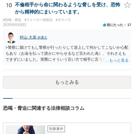
何もしなければ、結局それに近い感じになってしまいます。 取り下げ
10
不倫相手から命に関わるような脅しを受け、恐怖
たり、保留にするメリットはないと思います。 夫への慰謝料請求等も
から精神的にまいっています。
含め、対応についてよく考えてみましょう。
#恐喝・脅迫
#ストーカー規制法
#モラハラ
2020年8月8日
役にたった
17
村山 大基
弁護士
>警察に届けてもし警察が行ったりして逆上して何かしてこないか心配
もあり（お金を払って誰かにやらせるなど言われた為）、それさえも
できずにいました。実際にそういう言い方で相手に言う男性はする可
能性とかはどうでしょうか、、？ 可能性はゼロではありませんの
で、早めに警察に相談することをお勧めします。 ただ、ストーカーや
DVの事件で、逆上して何かすると大きく報道されるので印象が強いで
もっとみる
すが、警察から注意を受けたり、逮捕されたりするとおとなしくなる
方も相当数おられます。 もちろんだから今回も大丈夫だと断言はでき
ませんので警察への相談をお勧めしているのですが、必ずしも警察へ
の相談がマイナスになるとは限らない、という点はお伝えしておきた
いです。 むしろ、警察や弁護士に相談せず、ご自身だけで抱え込んで
恐喝・脅迫に関連する法律相談コラム
もらったほうが、相手方としては脅したりして、言うことをきかせや
すいです（警察や弁護士に対して、あなたに言ったような脅しをその
ままいう可能性は低いと思います）。 また、警察に相談したうえで、
刑事事件
もし相手方との間での交渉を任せるのであれば、 弁護士にも相談に行