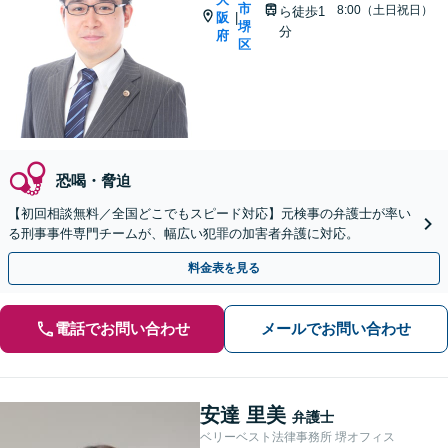
市
8:00（土日祝日）
ら徒歩1
阪
|
堺
分
府
区
恐喝・脅迫
【初回相談無料／全国どこでもスピード対応】元検事の弁護士が率い
る刑事事件専門チームが、幅広い犯罪の加害者弁護に対応。
料金表を見る
電話でお問い合わせ
メールでお問い合わせ
安達 里美
弁護士
ベリーベスト法律事務所 堺オフィス