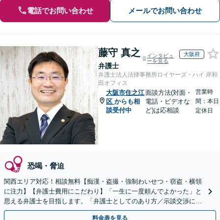
電話でお問い合わせ
メールでお問い合わせ
藤守 真之
大阪府
インタビュ
ーを見る
弁護士
弁護士法人法律事務所ロイヤーズ・ハイ 岸和
田オフィス
営業時
大阪市住之江
面談方法(対面・
区
からも相
電話・ビデオな
間：本日
談受付中
ど)は応相談
定休日
恐喝・脅迫
関西エリア対応！相談無料【痴漢・盗撮・強制わいせつ・窃盗・横領
に注力】【弁護士費用にこだわり】「一生に一度頼んでよかった」と
思える弁護士を目指します。「弁護士としてのあり方／示談交渉に義
を」「弁護士費用にこだわる」依頼者に寄り添った金額設定
料金表を見る