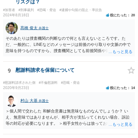
リスクは？
相手方に対して「お金を返す」という約束をしないこと。贈与である
#加害者
#刑事裁判
#恐喝・脅迫
#逮捕や勾留の阻止・準抗告
と言い張ること ２ 相手方に対して「あなたのやっていることは恐喝
2024年8月18日
役にたった
20
です」と伝えること です。 上記をご自身で行うのは難しいかもしれま
せんから，弁護士に相談して，代わりにやってもらったほうが良いで
髙橋 俊太
弁護士
しょう。
そのあたりは捜査機関の判断なので何とも言えないところです。た
だ、一般的に、LINEなどのメッセージは前後のやり取りや文脈の中で
意味を持つものですから、捜査機関としても前後関係や背景について
は関心を持つと思われます。
9
慰謝料請求を保留について
#慰謝料請求された側
#不倫慰謝料
#恐喝・脅迫
2020年9月23日
役にたった
14
村山 大基
弁護士
＞個人間で交わした 和解合意書は無意味なものなんでしょうか？ い
え、無意味ではありませんが、相手方が支払ってくれない場合、訴訟
等の対応が必要になります。 ＞相手女性からは放っておいたら 慰謝料
払わなくていいみたいな 取り方をしてそうなんです。(主人も同様) 慰
謝料請求の取り下げや保留はしない方が良さそうですね。 こちらから