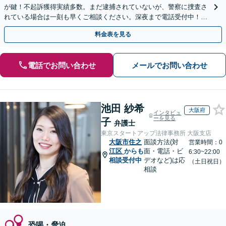
が鍵！不起訴獲得実績多数。まだ逮捕されていないが、警察に捜査さ
れている場合は一刻も早くご相談ください。深夜まで電話受付中！痴
漢／盗撮／のぞき／その他性犯罪など
料金表を見る
電話でお問い合わせ
メールでお問い合わせ
池田 紗希
大阪府
インタビュ
ーを見る
子
弁護士
東京スタートアップ法律事務所 大阪支店
大阪市住之
面談方法(対
営業時間：0
江区
からも
面・電話・ビ
6:30~22:00
相談受付中
デオなど)は応
（土日祝日）
相談
恐喝・脅迫