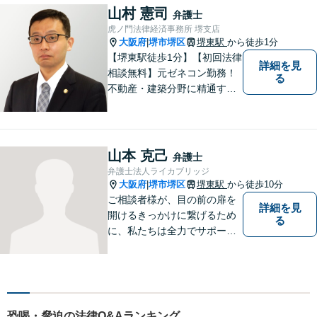
山村 憲司
弁護士
虎ノ門法律経済事務所 堺支店
大阪府
堺市堺区
堺東駅
から徒歩1分
|
【堺東駅徒歩1分】【初回法律
詳細を見
相談無料】元ゼネコン勤務！
る
不動産・建築分野に精通する
弁護士。その他、遺産相続・
労働問題・債権回収など多岐
にわたる事案に対応可能で
す！全国の支店ネットワーク
山本 克己
弁護士
を活かし、迅速な解決を目指
弁護士法人ライカブリッジ
します。【夜間土日祝可】
大阪府
堺市堺区
堺東駅
から徒歩10分
|
ご相談者様が、目の前の扉を
詳細を見
開けるきっかけに繋げるため
る
に、私たちは全力でサポート
させていただきます。お悩み
の方は、一人で抱え込まずお
気軽にご相談ください。
恐喝・脅迫の法律Q&Aランキング