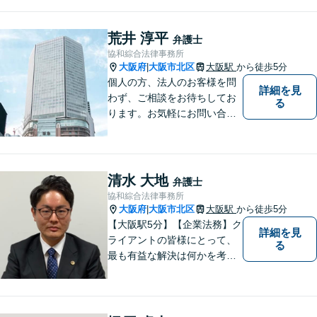
心誠意対応しております。 弁
護士業務だけではなく、会計
業務、税務処理等も対応して
荒井 淳平
弁護士
おります。 お気軽にご相談く
協和綜合法律事務所
ださい。
大阪府
大阪市北区
大阪駅
から徒歩5分
|
個人の方、法人のお客様を問
詳細を見
わず、ご相談をお待ちしてお
る
ります。お気軽にお問い合わ
せください。※お電話いただ
く際は「弁護士荒井」宛てに
お願いいたします。事務所又
は他の弁護士宛ての場合は、
清水 大地
弁護士
対応いたしかねます。
協和綜合法律事務所
大阪府
大阪市北区
大阪駅
から徒歩5分
|
【大阪駅5分】【企業法務】ク
詳細を見
ライアントの皆様にとって、
る
最も有益な解決は何かを考え
業務を行うことを心がけてお
ります。法律知識のアドバイ
スだけでなく、実践的な知識