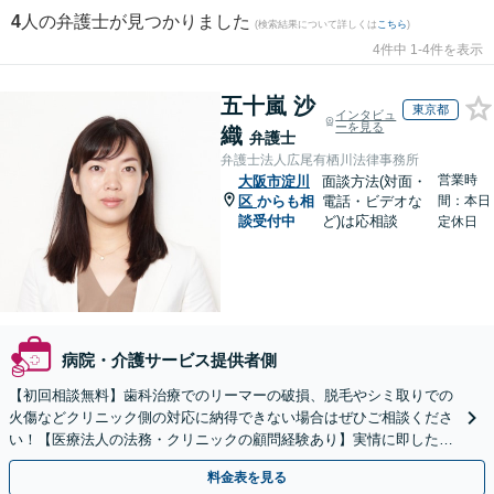
4
人の弁護士が見つかりました
(検索結果について詳しくは
こちら
)
4件中 1-4件を表示
五十嵐 沙
東京都
インタビュ
ーを見る
織
弁護士
弁護士法人広尾有栖川法律事務所
営業時
大阪市淀川
面談方法(対面・
区
からも相
電話・ビデオな
間：本日
談受付中
ど)は応相談
定休日
病院・介護サービス提供者側
【初回相談無料】歯科治療でのリーマーの破損、脱毛やシミ取りでの
火傷などクリニック側の対応に納得できない場合はぜひご相談くださ
い！【医療法人の法務・クリニックの顧問経験あり】実情に即したア
ドバイスで、納得のできるトラブルの解決を目指します。
料金表を見る