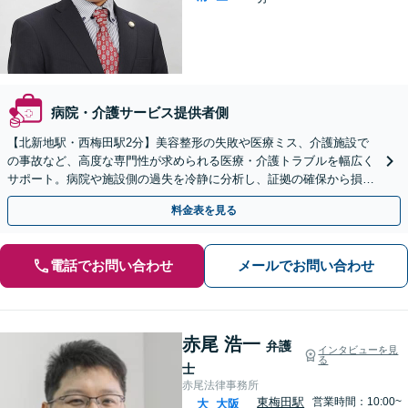
病院・介護サービス提供者側
【北新地駅・西梅田駅2分】美容整形の失敗や医療ミス、介護施設で
の事故など、高度な専門性が求められる医療・介護トラブルを幅広く
サポート。病院や施設側の過失を冷静に分析し、証拠の確保から損害
賠償請求まで、皆様の正当な権利を守るため伴走します。
料金表を見る
電話でお問い合わせ
メールでお問い合わせ
赤尾 浩一
弁護
インタビューを見
る
士
赤尾法律事務所
東梅田駅
営業時間：10:00~
大
大阪