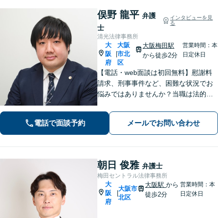
俣野 龍平
弁護
インタビューを見
る
士
清光法律事務所
大
大阪
大阪梅田駅
営業時間：本
阪
市北
|
日定休日
から徒歩2分
府
区
【電話・web面談は初回無料】慰謝料
請求、刑事事件など、困難な状況でお
悩みではありませんか？当職は法的な
解決だけでなく依頼者様の心情を大切
にし、最善の道を見つける伴走者とな
電話で面談予約
メールでお問い合わせ
ります。一人で抱え込まず、まずはご
相談ください。
朝日 俊雅
弁護士
梅田セントラル法律事務所
大
大阪駅
から
営業時間：本
大阪市
阪
|
日定休日
徒歩2分
北区
府