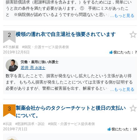
損害賠償請求（慰謝料請求を含みます。）をするためには，簡単にい
うと次の条件を満たす必要があります。 ① 手術にミスがあったこ
と ※病院側が認めているようですから問題ないと思います。 ② 手
術のミスの「せいで」仕事を休まなければならなくなったこと ③ 手
術のミスの「せいで」マスクが外せなくなったこと ④ 仕事を休まな
ければならなくなった「せいで」休業損害が発生したこと ⑤ マスク
2
横領の濡れ衣で自主退社を強要されています
を外せなくなった「せいで」経済的に評価できる精神的な損害が発生
したこと 「せいで」と強調した点が，内藤先生のご指摘なさる「相当
#不当解雇
#病院・介護サービス提供者側
因果関係」です。 手術のミスと関係のないことまでは責任追及ができ
2019年12月6日
役にたった
7
ないということです。 手術のミスの結果，手術前と比べて見た目が著
労働・雇用に強い弁護士
しく悪くなってしまったとか， 手術のミスの結果，入院期間が延びて
若井 亮
弁護士
しまったとかいう事情があれば， 追加請求が可能な余地があります。
数字を直したことで、損害が発生ないし拡大したという主張があり得
ただし，手術代の返金に応じた際に「これ以上金銭の請求はしませ
ます。 もちろん損害が発生したことについては主張する側が証明する
ん」という趣旨の合意をしてしまっていると， 上記の請求は，基本的
必要がありますが、警察に被害届を出す、解雇するといった揺さぶり
には困難となります。
をかけてくる場合があります。 上記のような揺さぶりをかけられるこ
とで、損害の証明なくとも解決金という形で支払に応じてしまうケー
スがあるのでご注意ください。
3
製薬会社からのタクシーチケットと後日の支払い
について。
#示談
#慰謝料請求・訴訟
#病院・介護サービス提供者側
2019年7月1日
役にたった
15