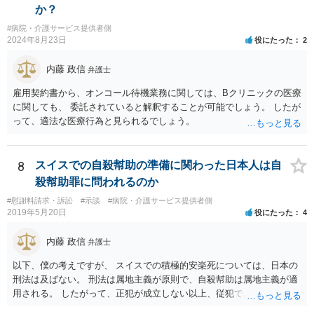
か？
#病院・介護サービス提供者側
2024年8月23日
役にたった
2
内藤 政信
弁護士
雇用契約書から、オンコール待機業務に関しては、Bクリニックの医療
に関しても、 委託されていると解釈することが可能でしょう。 したが
って、適法な医療行為と見られるでしょう。
8
スイスでの自殺幇助の準備に関わった日本人は自
殺幇助罪に問われるのか
#慰謝料請求・訴訟
#示談
#病院・介護サービス提供者側
2019年5月20日
役にたった
4
内藤 政信
弁護士
以下、僕の考えですが、 スイスでの積極的安楽死については、日本の
刑法は及ばない。 刑法は属地主義が原則で、自殺幇助は属地主義が適
用される。 したがって、正犯が成立しない以上、従犯である幇助は成
立しな い。 スイスの法律はしりませんが、 おそらく幇助者が問われ