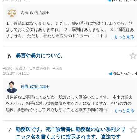
内藤 政信
弁護士
１，違法にはなりません。 ただし、薬の重複は危険でしょうから、話
はしておく必要はありますね。 ２，罰則はありません。 ３，問題はあ
りません。 ただし、新たな通院先のドクターに、これまでの経緯を話
しておくこと になります。
6
暴言や暴力について。
#病院・介護サービス提供者側
#示談
2023年4月11日
役にたった
4
俣野 政紀
弁護士
具体的なご事情によるため一般論として回答いたします。 本来は暴力
をふるった相手に対し損害賠償をすることになりますが、担当の方の
地位、職務等からして対応しないことと暴力の間に相当な関連性（因
果関係）があれば担当の方に対し損害賠償を請求できます。
7
勤務医です。死亡診断書に勤務歴のない系列クリ
ニック名を書くように指示されます。違法です