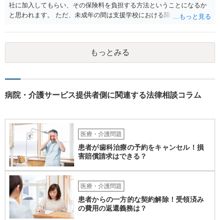
社に加入してもらい、その保険料を負担する方法ということになるか
と思われます。 ただ、未成年の間は支援学校における障がい児向けの
損害賠償保険があるのですが、成人になってからはそれがあるかどう
かは少し調べてみてはいかがでしょうか。 グループホームは基本的に
要支援者自身が自立して生活する（その責任も負担する）ことを前提
もっとみる
とした支援システムなので、今回のように障がい者による損害や費用
が発生するたびに運営会社が負担するということはシステム的にも経
営的にも不可能に近いと思います。 なかなか重度になってくると受入
れてくれるグループホームも少ないのでおっしゃるように揉めない方
がよく、むしろ職員を増やして対応するとのことで悪くない対応のグ
病院・介護サービス提供者側に関連する法律相談コラム
ループホームの方だとも思います。 なので、方法としては冒頭のよう
に保険しかないかなと思いますが、成人の障がい者向けの損害保険が
あるかどうかですね。 あと、家での生活では出なかった他害行動（暴
力）がでたというお話ですが、それは、現在のグループホームの生活
医療・介護問題
に対するお子さんのストレスが出ている可能性も高いところです。 な
患者が歯科治療の予約をキャンセル！損
ので、まだそのグループホームに入って日が浅いなどの場合には、も
害賠償請求はできる？
う少し様子を見るしかありませんが、時間が経っているのに２度目の
他害行動があったということであれば、問題は思ったより深刻かもし
れません。 いずれにせよ、一度職員の方と暴力が生じた際の事実経緯
医療・介護問題
を確認し、またその直近に何か変化がなかったかなどのお子さんの障
患者からの一方的な契約解除！受領済み
がい特性に照らした原因分析をしてみると再発防止策が浮かぶかもし
の費用の返還義務は？
れません。