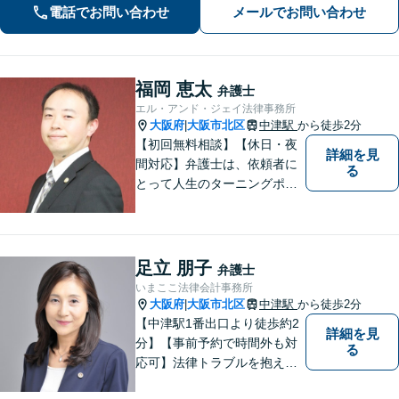
電話でお問い合わせ
メールでお問い合わせ
福岡 恵太
弁護士
エル・アンド・ジェイ法律事務所
大阪府
大阪市北区
中津駅
から徒歩2分
|
【初回無料相談】【休日・夜
詳細を見
間対応】弁護士は、依頼者に
る
とって人生のターニングポイ
ントを共にするパートナー。
速やかで永続的な問題解決を
図ります。お困りの方は、抱
え込むことなくまずはご相談
足立 朋子
弁護士
ください。【完全個室対応】
いまここ法律会計事務所
大阪府
大阪市北区
中津駅
から徒歩2分
|
【中津駅1番出口より徒歩約2
詳細を見
分】【事前予約で時間外も対
る
応可】法律トラブルを抱える
皆様のお役に立てるよう、誠