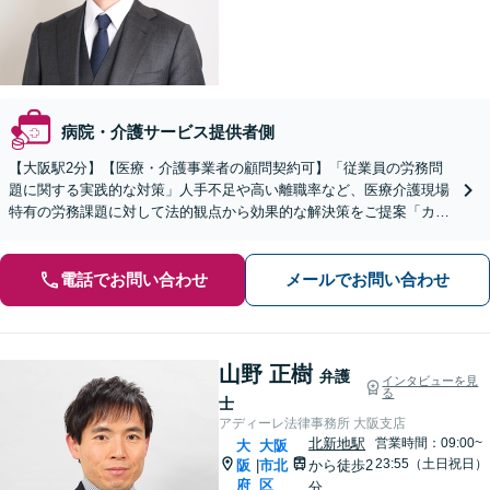
病院・介護サービス提供者側
【大阪駅2分】【医療・介護事業者の顧問契約可】「従業員の労務問
題に関する実践的な対策」人手不足や高い離職率など、医療介護現場
特有の労務課題に対して法的観点から効果的な解決策をご提案「カス
ハラ対策による事業リスクの軽減」【休日相談可】
電話でお問い合わせ
メールでお問い合わせ
山野 正樹
弁護
インタビューを見
る
士
アディーレ法律事務所 大阪支店
北新地駅
営業時間：09:00~
大
大阪
23:55（土日祝日）
阪
市北
から徒歩2
|
府
区
分