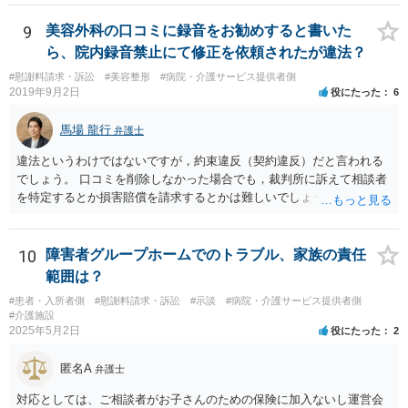
ることはないでしょう。 ほかに日本で成立するような犯罪はないでし
ょう。 遺灰についてはわかりません。おそらく薬物の検査はあるかも
9
美容外科の口コミに録音をお勧めすると書いた
し れませんが、禁製品にはあたらないでしょう。
ら、院内録音禁止にて修正を依頼されたが違法？
#慰謝料請求・訴訟
#美容整形
#病院・介護サービス提供者側
2019年9月2日
役にたった
6
馬場 龍行
弁護士
違法というわけではないですが，約束違反（契約違反）だと言われる
でしょう。 口コミを削除しなかった場合でも，裁判所に訴えて相談者
を特定するとか損害賠償を請求するとかは難しいでしょう。
10
障害者グループホームでのトラブル、家族の責任
範囲は？
#患者・入所者側
#慰謝料請求・訴訟
#示談
#病院・介護サービス提供者側
#介護施設
2025年5月2日
役にたった
2
匿名A
弁護士
対応としては、ご相談者がお子さんのための保険に加入ないし運営会