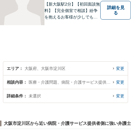
【新大阪駅2分】【初回面談無
詳細を見
料】【完全個室で相談】紛争
る
を抱えるお客様が少しでも早
く安心できるよう、丁寧かつ
迅速な対応を心がけていま
す。 主張をぶつけ合うだけで
なく、事実と法律をもとに根
本的な解決を導くことが弁護
士の役割だと考えています。
エリア
大阪府、大阪市淀川区
変更
相談内容
医療・介護問題、病院・介護サービス提供者側
変更
詳細条件
未選択
変更
大阪市淀川区から近い病院・介護サービス提供者側に強い弁護士