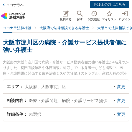
弁護士の方はこちら
ココナラへ
投稿する
探す
閲覧履歴
マイリスト
ログイン
ココナラ法律相談
大阪府で法律相談できる弁護士
大阪市で法律相談で
大阪市淀川区の病院・介護サービス提供者側に
強い弁護士
大阪府の大阪市淀川区で病院・介護サービス提供者側に強い弁護士が4名見つか
りました。初回面談無料や休日面談に対応している弁護士なども掲載中。医
療・介護問題に関係する歯科治療ミスや美容整形のトラブル、産婦人科の訴訟
等の細かな分野での絞り込み検索もでき便利です。特に金城・清水法律会計事
務所の金城 雄真弁護士やTRY総合法律事務所の藤木 大雅弁護士、ゆうき法律事
エリア
大阪府、大阪市淀川区
変更
務所の結城 圭一弁護士のプロフィール情報や弁護士費用、強みなどが注目され
ています。『大阪市淀川区で土日や夜間に発生した病院・介護サービス提供者
相談内容
医療・介護問題、病院・介護サービス提供者側
変更
側のトラブルを今すぐに弁護士に相談したい』『病院・介護サービス提供者側
のトラブル解決の実績豊富な近くの弁護士を検索したい』『初回相談無料で病
院・介護サービス提供者側を法律相談できる大阪市淀川区内の弁護士に相談予
詳細条件
未選択
変更
約したい』などでお困りの相談者さんにおすすめです。