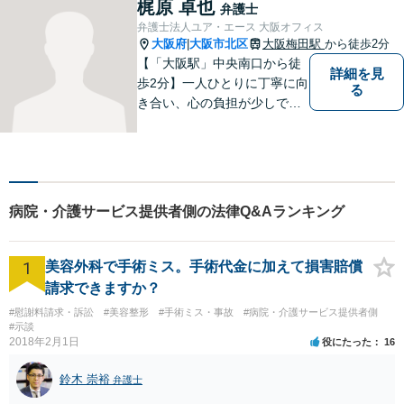
からのアドバイスもできるよ
梶原 卓也
弁護士
う日々精進してまいります。
弁護士法人ユア・エース 大阪オフィス
大阪府
大阪市北区
大阪梅田駅
から徒歩2分
|
【「大阪駅」中央南口から徒
詳細を見
歩2分】一人ひとりに丁寧に向
る
き合い、心の負担が少しでも
軽くなるようサポートいたし
ます。問題の背景にも目を向
け、その先の暮らしまで見据
えた支えを大切にしていま
す。まずはお気軽にご相談く
病院・介護サービス提供者側の法律Q&Aランキング
ださい【電話・メール面談
可】【休日面談可】
1
美容外科で手術ミス。手術代金に加えて損害賠償
請求できますか？
#慰謝料請求・訴訟
#美容整形
#手術ミス・事故
#病院・介護サービス提供者側
#示談
2018年2月1日
役にたった
16
鈴木 崇裕
弁護士