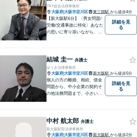
TRY総合法律事務所
大阪府
大阪市淀川区
東三国駅
から徒歩4分
|
【新大阪駅6分】〈男女問題/
詳細を見
労働/交通事故に特化〉あなた
る
の思いに寄り添いながら、明
るい未来を全力でサポートし
ます！ 一人一人の状況や思い
に丁寧に向き合い、将来を見
結城 圭一
据えた解決を目指します。
弁護士
【メール・電話面談可】【東
ゆうき法律事務所
三国駅4分】
大阪府
大阪市淀川区
新大阪駅
から徒歩5分
|
個人の方の離婚、相続、借金
詳細を見
問題から、中小企業の契約そ
る
の他法務問題まで、小さい事
務所ですが、コンパクトでハ
イフォーマンスをモットーに
日々の業務を行っておりま
中村 航太郎
す。
弁護士
新大阪駅前法律事務所
大阪府
大阪市淀川区
新大阪駅
から徒歩2分
|