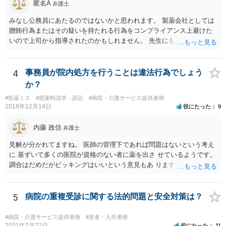
匿名A
弁護士
みなし公務員にあたるのではないかと思われます。 製薬会社としては
贈賄行為またはその疑いを持たれる行為をコンプライアンス上避けた
いので上司から指導されたのかもしれません。 先生にも万一迷惑をか
けることになってはいけないと。
4
事務員が院内処方を行うことは違法行為でしょう
か？
#投薬ミス
#慰謝料請求・訴訟
#病院・介護サービス提供者側
2018年12月14日
役にたった
9
内藤 政信
弁護士
見解が分かれてますね。 医師の管理下であれば問題はないという考え
に 基ずいて多くの医院が資格のない者に薬を出さ せているようです。
調合はだめだがピッキングはいいという意見もあ りますね。 また患者
の負担軽減のために、薬剤師なく院内 処方を積極的に進めてる医者も
いますね。 院外とではかなり金額が低くなるようです。 したがって、
違法とは断じきれないですね。 あなたが罪になることは、まったくあ
5
病院の重複受診に関する法的問題と安全対策は？
りません。 やめるなら、２週間ルールにのっとってやめたほう がいい
でしょう。
#病院・介護サービス提供者側
#患者・入所者側
2021年2月22日
役にたった
11