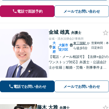
電話で面談予約
メールでお問い合わせ
金城 雄真
弁護士
金城・清水法律会計事務所
大
東三国駅
か
営業時間：本
大阪市
阪
|
日定休日
ら徒歩5分
淀川区
府
【電話・メール相談可】【法律×会計の
ワンストップ対応】弁護士・公認会計
士が在籍｜離婚・労働・刑事事件まで
幅広く対応｜経営者から個人の方ま
で、一人ひとりの状況に応じた解決策
をご提案します
電話でお問い合わせ
メールでお問い合わせ
藤木 大雅
弁護士