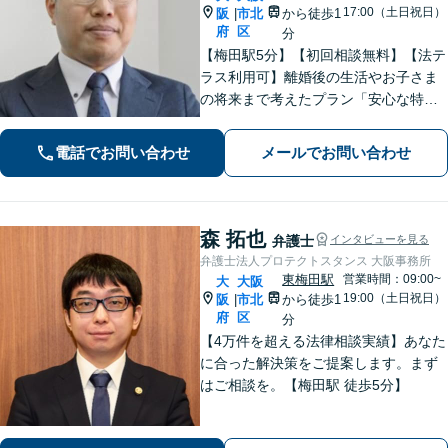
17:00（土日祝日）
阪
市北
から徒歩1
|
府
区
分
【梅田駅5分】【初回相談無料】【法テ
ラス利用可】離婚後の生活やお子さま
の将来まで考えたプラン「安心な特別
サポートプランあり」刑事事件は軽い
フットワーク＆スピード対応！被害者
電話でお問い合わせ
メールでお問い合わせ
との示談交渉もお任せください【休
日・夜間面談可】【ビデオ面談対応】
森 拓也
弁護士
インタビューを見る
弁護士法人プロテクトスタンス 大阪事務所
東梅田駅
営業時間：09:00~
大
大阪
19:00（土日祝日）
阪
市北
から徒歩1
|
府
区
分
【4万件を超える法律相談実績】あなた
に合った解決策をご提案します。まず
はご相談を。【梅田駅 徒歩5分】