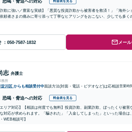
恐喝・脅迫への対応
料金表を見る
詐欺に強い／豊富な実績】「悪質な投資詐欺から被害者を救済！」「海外シ
依頼者さまの痛みに寄り添って丁寧なヒアリングをおこない、少しでも多く
せ
メール
尚志
弁護士
事務所
市淀川区
からも相談受付中
面談方法(対面・電話・ビデオなど)は応相談
営業時
恐喝・脅迫への対応
料金表を見る
エリア対応】【相談は何度でも無料】投資詐欺、副業詐欺、ぼったくり被害
な対応が求められます。「騙された」「入金してしまった」といった場合は
・WEB相談可】