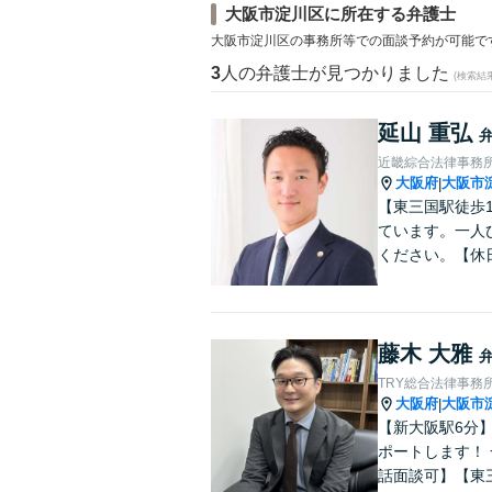
大阪市淀川区に所在する弁護士
大阪市淀川区の事務所等での面談予約が可能で
3
人の弁護士が見つかりました
(検索結
延山 重弘
近畿綜合法律事務
大阪府
大阪市
|
【東三国駅徒歩
ています。一人
ください。【休
藤木 大雅
TRY総合法律事務
大阪府
大阪市
|
【新大阪駅6分
ポートします！
話面談可】【東