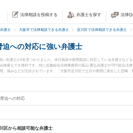
法律相談を投稿する
弁護士を探す
法律Q
弁護士
大阪市で法律相談できる弁護士
淀川区で法律相談できる弁護士
脅迫への対応に強い弁護士
強い弁護士が3名見つかりました。休日面談や夜間面談に対応している弁護士など
み検索もでき便利です。特に近畿綜合法律事務所の延山 重弘弁護士やTRY総合法律
費用、強みなどが注目されています。『大阪市淀川区で土日や夜間に発生した恐喝・
決の実績豊富な近くの弁護士を検索したい』『初回相談無料で恐喝・脅迫への対応
すめです。
脅迫への対応
川区から相談可能な弁護士