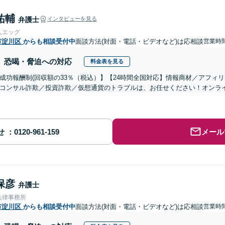
祐輔
弁護士
インタビューを見る
人エッグ
市淀川区
からも相談受付中
面談方法(対面・電話・ビデオなど)は応相談
営業時間
恐喝・脅迫への対応
料金表を見る
成功報酬制(回収額の33％（税込）】【24時間全国対応】情報商材／アフィ
コンサル詐欺／投資詐欺／仮想通貨のトラブルは、お任せください！オンラ
せ
メール
保彦
弁護士
法律事務所
市淀川区
からも相談受付中
面談方法(対面・電話・ビデオなど)は応相談
営業時