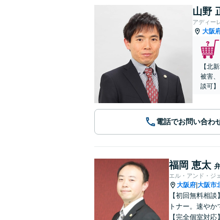
山野 
アディー
大阪
【北新
被害、
談可】
電話でお問い合わ
福岡 恵太
エル・アンド・ジ
大阪府
大阪市
|
【初回無料相談
トナー。速やか
【完全個室対応