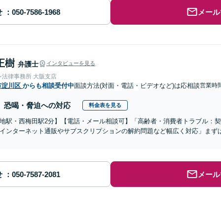
せ
メール
正樹
弁護士
インタビューを見る
レ法律事務所 大阪支店
市淀川区
からも相談受付中
面談方法(対面・電話・ビデオなど)は応相談
営業時間
恐喝・脅迫への対応
料金表を見る
地駅・西梅田駅2分】【電話・メール相談可】「高齢者・消費者トラブル：
インターネット通販やサブスクリプションの解約問題など幅広く対応」まず
せ
メール