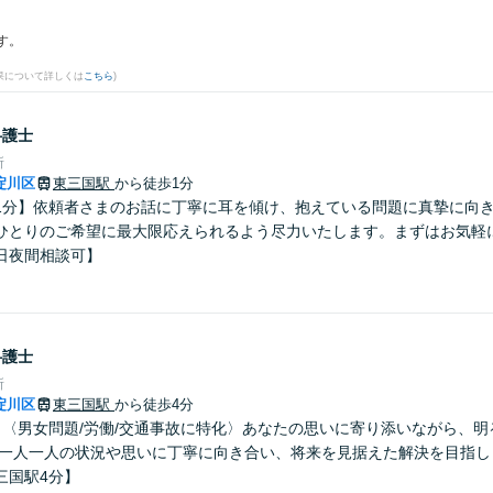
す。
果について詳しくは
こちら
)
弁護士
所
淀川区
東三国駅
から徒歩1分
1分】依頼者さまのお話に丁寧に耳を傾け、抱えている問題に真摯に向
ひとりのご希望に最大限応えられるよう尽力いたします。まずはお気軽
日夜間相談可】
弁護士
所
淀川区
東三国駅
から徒歩4分
】〈男女問題/労働/交通事故に特化〉あなたの思いに寄り添いながら、
 一人一人の状況や思いに丁寧に向き合い、将来を見据えた解決を目指し
三国駅4分】