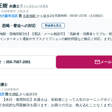
正樹
弁護士
インタビューを見る
レ法律事務所 大阪支店
府
大阪市北区
北新地駅
から徒歩2分
営業時間：09:00~23:55（土日祝日）
|
恐喝・脅迫への対応
料金表を見る
地駅・西梅田駅2分】【電話・メール相談可】「高齢者・消費者トラブル：
インターネット通販やサブスクリプションの解約問題など幅広く対応」まず
せ
メール
弁護士
ェイ法律事務所
北区
中津駅
から徒歩2分
】【休日・夜間対応】弁護士は、依頼者にとって人生のターニングポイ
で永続的な問題解決を図ります。お困りの方は、抱え込むことなくまず
】