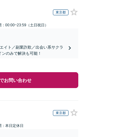
東京都
：00:00~23:59（土日祝日）
リエイト／副業詐欺／出会い系サクラ
インのみで解決も可能！
でお問い合わせ
東京都
間：本日定休日