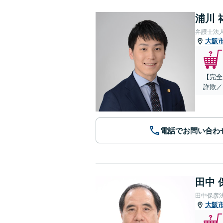
浦川 
弁護士法
大阪
【完全
詐欺／
電話でお問い合わ
田中 
田中保彦
大阪