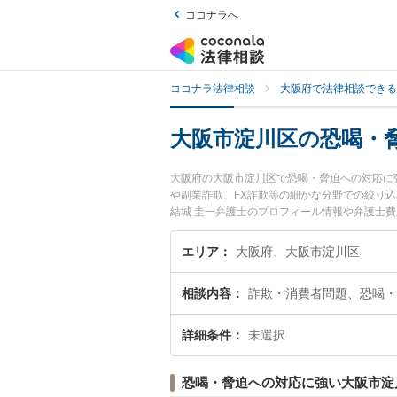
ココナラへ
ココナラ法律相談
大阪府で法律相談できる
大阪市淀川区の恐喝・
大阪府の大阪市淀川区で恐喝・脅迫への対応に
や副業詐欺、FX詐欺等の細かな分野での絞り込
結城 圭一弁護士のプロフィール情報や弁護士
談したい』『恐喝・脅迫への対応のトラブル解
予約したい』などでお困りの相談者さんにおす
エリア
大阪府、大阪市淀川区
相談内容
詐欺・消費者問題、恐喝・
詳細条件
未選択
恐喝・脅迫への対応に強い大阪市淀