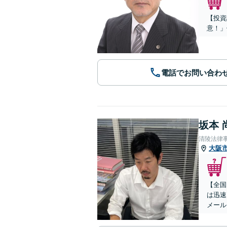
【投資
意！」
電話でお問い合わ
坂本 
清陵法律
大阪
【全国
は迅速
メール