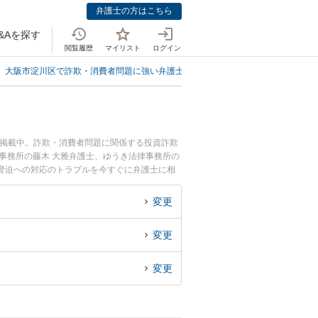
弁護士の方はこちら
&Aを探す
閲覧履歴
マイリスト
ログイン
大阪市淀川区で詐欺・消費者問題に強い弁護士
大阪市淀川区で恐喝・脅迫へ
も掲載中。詐欺・消費者問題に関係する投資詐欺
事務所の藤木 大雅弁護士、ゆうき法律事務所の
脅迫への対応のトラブルを今すぐに弁護士に相
を法律相談できる大阪市淀川区内の弁護士に相談
変更
変更
変更