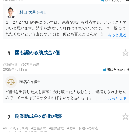
村山 大基
弁護士
１ 2万2770円の件については、連絡が来たら対応する、ということで
いいと思います。請求を諦めてくれればそれでいいので。 ２ 親にば
れたくないという点については、何とも言えませんが、連絡を止めた
いからといって支払うのはお勧めしません。 住所を知らせているの
で、訴訟まではしなくとも、はがきくらいは来るかもしれません。し
かし、支払ったとしても連絡が止まる保証もないからです。可能性と
8
国も認める助成金7億
して、似たような連絡をたくさんの人に送っていると思われ、支払う
と「この人は支払う人だ」と思われていけるところまで絞られるよう
#副業詐欺
#10万円未満
に思うからです。
2025年4月18日
役にたった
9
匿名A
弁護士
7億円を出資した人も実際に受け取った人もおらず、逮捕もされません
ので、メールはブロックすればよいかと思います。
9
副業助成金の詐欺相談
#10〜50万円未満
#返金請求
#副業詐欺
#恐喝・脅迫への対応