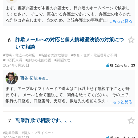
まず、当該弁護士が本当の弁護士か、日弁連のホームページで検索し
てください。 そこで、実在する弁護士であっても、弁護士の名をかた
る詐欺は存在します。 念のため、当該弁護士の事務所に確認をとれば
安心かもしれません。
6
詐欺メールへの対応と個人情報漏洩後の対策につ
いて相談
#恐喝・脅迫への対応
#高齢者の詐欺被害
#本名・住所・電話番号が不明
#10万円未満
#詐欺の法的措置
#副業詐欺
2024年6月20日
役にたった
23
西谷 拓哉
弁護士
まず、アップルギフトカードの送金はこれ以上せず無視することが肝
要です。 メールも全て無視して、関係を絶ってください。 その上で、
銀行の口座名、口座番号、支店名、振込先の名前を教えてしまってい
る点について、 振込詐欺用の口座として今後利用される可能性が０で
はありません。 そのため、現時点でとくに、詳細不明の入金がないこ
となどが確認できるのであれば、念のため、相手に教えてしまった口
7
副業詐欺で相談です、、、
座については、 銀行で口座の解約処理をすることをお勧め致します。
#副業詐欺
#個人・プライベート
2020年3月23日
役にたった
14