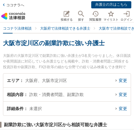
弁護士の方はこちら
ココナラへ
投稿する
探す
閲覧履歴
マイリスト
ログイン
ココナラ法律相談
大阪府で法律相談できる弁護士
大阪市で法律相談で
大阪市淀川区の副業詐欺に強い弁護士
大阪府の大阪市淀川区で副業詐欺に強い弁護士が3名見つかりました。休日面談
や夜間面談に対応している弁護士なども掲載中。詐欺・消費者問題に関係する
投資詐欺や副業詐欺、FX詐欺等の細かな分野での絞り込み検索もでき便利で
す。特に近畿綜合法律事務所の延山 重弘弁護士やゆうき法律事務所の結城 圭一
弁護士、TRY総合法律事務所の藤木 大雅弁護士のプロフィール情報や弁護士費
エリア
大阪府、大阪市淀川区
変更
用、強みなどが注目されています。『大阪市淀川区で土日や夜間に発生した副
業詐欺のトラブルを今すぐに弁護士に相談したい』『副業詐欺のトラブル解決
相談内容
詐欺・消費者問題、副業詐欺
変更
の実績豊富な近くの弁護士を検索したい』『初回相談無料で副業詐欺を法律相
談できる大阪市淀川区内の弁護士に相談予約したい』などでお困りの相談者さ
んにおすすめです。
詳細条件
未選択
変更
副業詐欺に強い大阪市淀川区から相談可能な弁護士