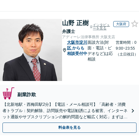
山野 正樹
大阪府
インタビュ
ーを見る
弁護士
アディーレ法律事務所 大阪支店
大阪市淀川
面談方法(対
営業時間：0
区
からも
面・電話・ビ
9:00~23:55
相談受付中
デオなど)は応
（土日祝日）
相談
副業詐欺
【北新地駅・西梅田駅2分】【電話・メール相談可】「高齢者・消費
者トラブル：契約解除、訪問販売や電話勧誘による被害、インターネ
ット通販やサブスクリプションの解約問題など幅広く対応」まずは一
度ご相談ください【休日・夜間相談可】
料金表を見る