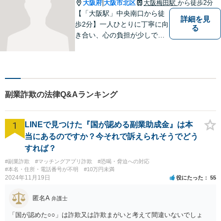
お気軽にご相談ください。
大阪府
大阪市北区
大阪梅田駅
から徒歩2分
|
【「大阪駅」中央南口から徒
詳細を見
歩2分】一人ひとりに丁寧に向
る
き合い、心の負担が少しでも
軽くなるようサポートいたし
ます。問題の背景にも目を向
け、その先の暮らしまで見据
えた支えを大切にしていま
す。まずはお気軽にご相談く
副業詐欺の法律Q&Aランキング
ださい【電話・メール面談
可】【休日面談可】
1
LINEで見つけた『国が認める副業助成金』は本
当にあるのですか？今それで訴えられそうでどう
すれば？
#副業詐欺
#マッチングアプリ詐欺
#恐喝・脅迫への対応
#本名・住所・電話番号が不明
#10万円未満
2024年11月19日
役にたった
55
匿名A
弁護士
「国が認めた○○」は詐欺又は詐欺まがいと考えて間違いないでしょ