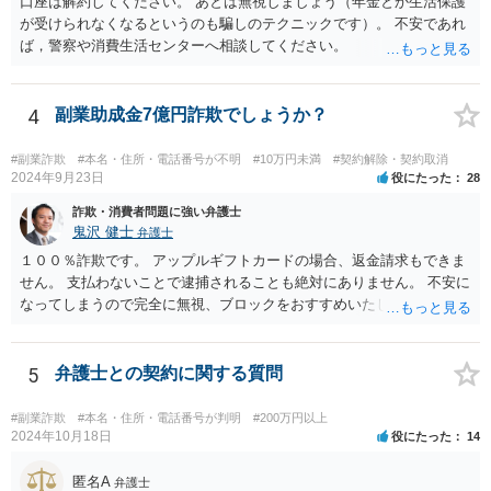
口座は解約してください。 あとは無視しましょう（年金とか生活保護
が受けられなくなるというのも騙しのテクニックです）。 不安であれ
ば，警察や消費生活センターへ相談してください。
4
副業助成金7億円詐欺でしょうか？
#副業詐欺
#本名・住所・電話番号が不明
#10万円未満
#契約解除・契約取消
2024年9月23日
役にたった
28
詐欺・消費者問題に強い弁護士
鬼沢 健士
弁護士
１００％詐欺です。 アップルギフトカードの場合、返金請求もできま
せん。 支払わないことで逮捕されることも絶対にありません。 不安に
なってしまうので完全に無視、ブロックをおすすめいたします。
5
弁護士との契約に関する質問
#副業詐欺
#本名・住所・電話番号が判明
#200万円以上
2024年10月18日
役にたった
14
匿名A
弁護士