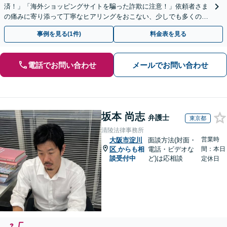
済！」「海外ショッピングサイトを騙った詐欺に注意！」依頼者さま
の痛みに寄り添って丁寧なヒアリングをおこない、少しでも多くの返
金が得られるよう尽力します！
事例を見る(1件)
料金表を見る
電話でお問い合わせ
メールでお問い合わせ
坂本 尚志
弁護士
東京都
清陵法律事務所
営業時
大阪市淀川
面談方法(対面・
区
からも相
電話・ビデオな
間：本日
談受付中
ど)は応相談
定休日