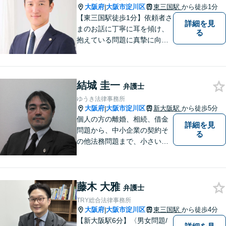
大阪府
大阪市淀川区
東三国駅
から徒歩1分
|
【東三国駅徒歩1分】依頼者さ
詳細を見
まのお話に丁寧に耳を傾け、
る
抱えている問題に真摯に向き
合うことを大切にしていま
す。一人ひとりのご希望に最
大限応えられるよう尽力いた
結城 圭一
します。まずはお気軽にご相
弁護士
談にいらしてください。【休
ゆうき法律事務所
日夜間相談可】
大阪府
大阪市淀川区
新大阪駅
から徒歩5分
|
個人の方の離婚、相続、借金
詳細を見
問題から、中小企業の契約そ
る
の他法務問題まで、小さい事
務所ですが、コンパクトでハ
イフォーマンスをモットーに
日々の業務を行っておりま
藤木 大雅
す。
弁護士
TRY総合法律事務所
大阪府
大阪市淀川区
東三国駅
から徒歩4分
|
【新大阪駅6分】〈男女問題/