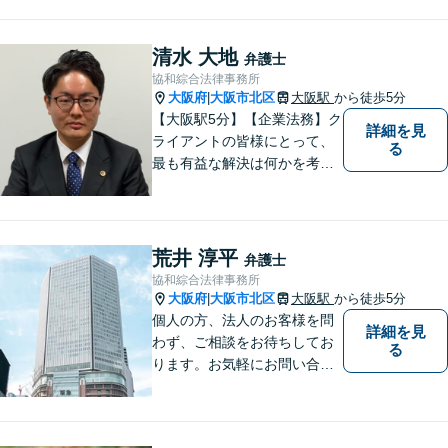
清水 大地
弁護士
協和綜合法律事務所
大阪府
大阪市北区
大阪駅
から徒歩5分
|
【大阪駅5分】【企業法務】ク
詳細を見
ライアントの皆様にとって、
る
最も有益な解決は何かを考え
業務を行うことを心がけてお
ります。法律知識のアドバイ
スだけでなく、実践的な知識
からのアドバイスもできるよ
荒井 淳平
弁護士
う日々精進してまいります。
協和綜合法律事務所
大阪府
大阪市北区
大阪駅
から徒歩5分
|
個人の方、法人のお客様を問
詳細を見
わず、ご相談をお待ちしてお
る
ります。お気軽にお問い合わ
せください。※お電話いただ
く際は「弁護士荒井」宛てに
お願いいたします。事務所又