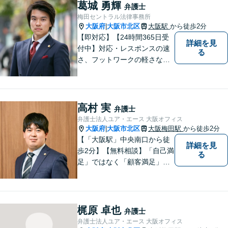
は他の弁護士宛ての場合は、
葛城 勇輝
弁護士
対応いたしかねます。
梅田セントラル法律事務所
大阪府
大阪市北区
大阪駅
から徒歩2分
|
【即対応】【24時間365日受
詳細を見
付中】対応・レスポンスの速
る
さ、フットワークの軽さなら
葛城にお任せください！！
高村 実
弁護士
弁護士法人ユア・エース 大阪オフィス
大阪府
大阪市北区
大阪梅田駅
から徒歩2分
|
【「大阪駅」中央南口から徒
詳細を見
歩2分】【無料相談】「自己満
る
足」ではなく「顧客満足」が
得られたかどうかを大切にし
ています。一人一人の依頼者
に寄り添い、依頼者が本当に
求める最高の結果にこだわり
梶原 卓也
弁護士
続けたいと考えております。
弁護士法人ユア・エース 大阪オフィス