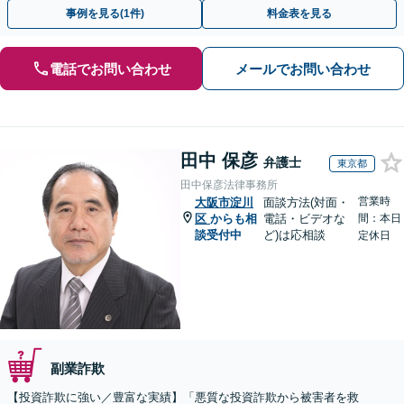
1分・土日夜間の相談歓迎】
事例を見る(1件)
料金表を見る
電話でお問い合わせ
メールでお問い合わせ
田中 保彦
弁護士
東京都
田中保彦法律事務所
営業時
大阪市淀川
面談方法(対面・
区
からも相
電話・ビデオな
間：本日
談受付中
ど)は応相談
定休日
副業詐欺
【投資詐欺に強い／豊富な実績】「悪質な投資詐欺から被害者を救