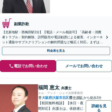
副業詐欺
【北新地駅・西梅田駅2分】【電話・メール相談可】「高齢者・消費
者トラブル：契約解除、訪問販売や電話勧誘による被害、インターネ
ット通販やサブスクリプションの解約問題など幅広く対応」まずは一
度ご相談ください【休日・夜間相談可】
料金表を見る
電話でお問い合わせ
メールでお問い合わせ
福岡 恵太
弁護士
エル・アンド・ジェイ法律事務所
大阪府
大阪市北区
中津駅
から徒歩2分
|
【初回無料相談】【休日・夜
詳細を見
間対応】弁護士は、依頼者に
る