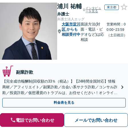
浦川 祐輔
東京都
インタビュ
ーを見る
弁護士
弁護士法人エッグ
大阪市淀川
面談方法(対
営業時間：0
区
からも
面・電話・ビ
0:00~23:59
相談受付中
デオなど)は応
（土日祝日）
相談
副業詐欺
【完全成功報酬制(回収額の33％（税込）】【24時間全国対応】情報
商材／アフィリエイト／副業詐欺／出会い系サクラ詐欺／コンサル詐
欺／投資詐欺／仮想通貨のトラブルは、お任せください！オンライン
のみで解決も可能！
料金表を見る
電話でお問い合わせ
メールでお問い合わせ