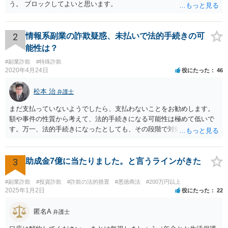
う。 ブロックしてよいと思います。
2
情報系副業の詐欺疑惑、未払いで法的手続きの可
能性は？
#副業詐欺
#特殊詐欺
2020年4月24日
役にたった
46
松本 治
弁護士
まだ支払っていないようでしたら、支払わないことをお勧めします。
額や事件の性質から考えて、法的手続きになる可能性は極めて低いで
す。万一、法的手続きになったとしても、その段階で対処すれば間に
合います。ですから、裁判所からの通知だけ注意しておけば大丈夫で
す。万一、裁判所から手紙が届くことがあれば、すぐに弁護士等に相
談して下さい。対処しなければ、それこそ差し押さえにつながりま
3
助成金7億に当たりました。と言うラインがきた
す。お話が事実であれば、対処により相手の請求を退けることができ
ると考えられます。 いずれにしても、心配して待つ必要はないです。
#副業詐欺
#投資詐欺
#詐欺の法的措置
#悪徳商法
#200万円以上
2025年1月2日
役にたった
22
匿名A
弁護士