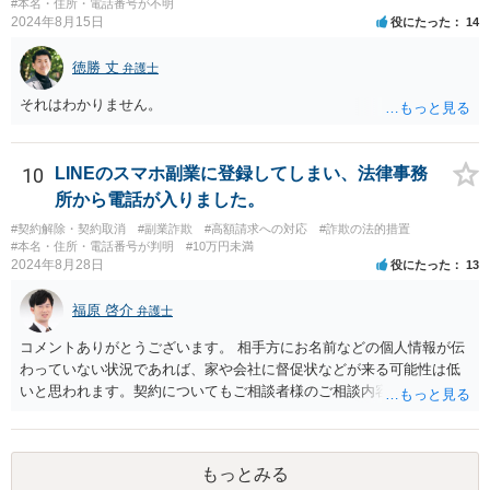
#本名・住所・電話番号が不明
2024年8月15日
役にたった
14
徳勝 丈
弁護士
それはわかりません。
10
LINEのスマホ副業に登録してしまい、法律事務
所から電話が入りました。
#契約解除・契約取消
#副業詐欺
#高額請求への対応
#詐欺の法的措置
#本名・住所・電話番号が判明
#10万円未満
2024年8月28日
役にたった
13
福原 啓介
弁護士
コメントありがとうございます。 相手方にお名前などの個人情報が伝
わっていない状況であれば、家や会社に督促状などが来る可能性は低
いと思われます。契約についてもご相談者様のご相談内容を踏まえま
すと、そもそも成立していない可能性もありますので、その点ご留意
いただけますと幸いです。
もっとみる