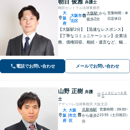
朝日 俊雅
弁護士
梅田セントラル法律事務所
大
大阪駅
から
営業時間：本
大阪市
阪
|
日定休日
徒歩2分
北区
府
【大阪駅2分】【迅速なレスポンス】
【丁寧なコミュニケーション】企業法
務、債権回収、相続・遺言など、幅広
く対応しています。依頼者さまに寄り
添い、丁寧かつスピーディーな対応を
意識しております。お気軽にご相談く
電話でお問い合わせ
メールでお問い合わせ
ださい。【企業顧問実績多数】
山野 正樹
弁護
インタビューを見
る
士
アディーレ法律事務所 大阪支店
北新地駅
営業時間：09:00~
大
大阪
23:55（土日祝日）
阪
市北
から徒歩2
|
府
区
分