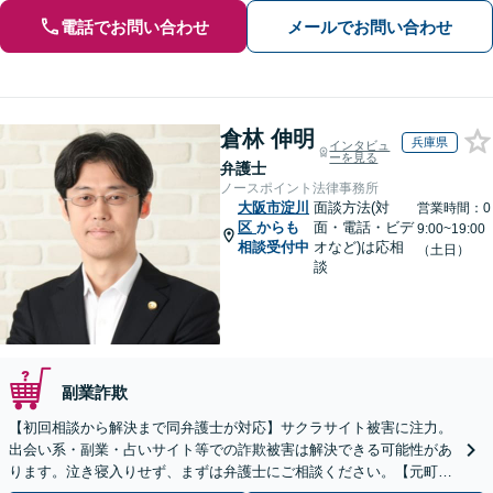
電話でお問い合わせ
メールでお問い合わせ
倉林 伸明
兵庫県
インタビュ
ーを見る
弁護士
ノースポイント法律事務所
大阪市淀川
面談方法(対
営業時間：0
区
からも
面・電話・ビデ
9:00~19:00
相談受付中
オなど)は応相
（土日）
談
副業詐欺
【初回相談から解決まで同弁護士が対応】サクラサイト被害に注力。
出会い系・副業・占いサイト等での詐欺被害は解決できる可能性があ
ります。泣き寝入りせず、まずは弁護士にご相談ください。【元町駅