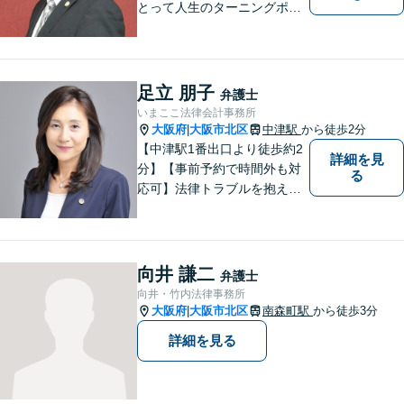
とって人生のターニングポイ
ントを共にするパートナー。
速やかで永続的な問題解決を
図ります。お困りの方は、抱
え込むことなくまずはご相談
足立 朋子
弁護士
ください。【完全個室対応】
いまここ法律会計事務所
大阪府
大阪市北区
中津駅
から徒歩2分
|
【中津駅1番出口より徒歩約2
詳細を見
分】【事前予約で時間外も対
る
応可】法律トラブルを抱える
皆様のお役に立てるよう、誠
心誠意対応しております。 弁
護士業務だけではなく、会計
業務、税務処理等も対応して
向井 謙二
弁護士
おります。 お気軽にご相談く
向井・竹内法律事務所
ださい。
大阪府
大阪市北区
南森町駅
から徒歩3分
|
詳細を見る