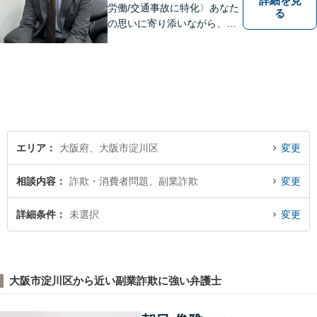
詳細を見
労働/交通事故に特化〉あなた
る
の思いに寄り添いながら、明
るい未来を全力でサポートし
ます！ 一人一人の状況や思い
に丁寧に向き合い、将来を見
据えた解決を目指します。
【メール・電話面談可】【東
三国駅4分】
エリア
大阪府、大阪市淀川区
変更
相談内容
詐欺・消費者問題、副業詐欺
変更
詳細条件
未選択
変更
大阪市淀川区から近い副業詐欺に強い弁護士