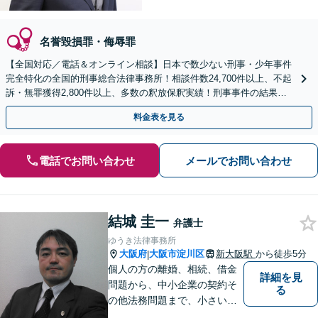
名誉毀損罪・侮辱罪
【全国対応／電話＆オンライン相談】日本で数少ない刑事・少年事件
完全特化の全国的刑事総合法律事務所！相談件数24,700件以上、不起
訴・無罪獲得2,800件以上、多数の釈放保釈実績！刑事事件の結果は
弁護士の腕次第で変わります【初回相談無料】
料金表を見る
電話でお問い合わせ
メールでお問い合わせ
結城 圭一
弁護士
ゆうき法律事務所
大阪府
大阪市淀川区
新大阪駅
から徒歩5分
|
個人の方の離婚、相続、借金
詳細を見
問題から、中小企業の契約そ
る
の他法務問題まで、小さい事
務所ですが、コンパクトでハ