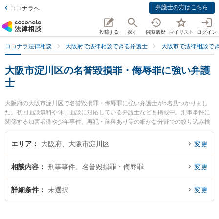
弁護士の方はこちら
ココナラへ
投稿する
探す
閲覧履歴
マイリスト
ログイン
ココナラ法律相談
大阪府で法律相談できる弁護士
大阪市で法律相談で
大阪市淀川区の名誉毀損罪・侮辱罪に強い弁護
士
大阪府の大阪市淀川区で名誉毀損罪・侮辱罪に強い弁護士が5名見つかりまし
た。初回面談無料や休日面談に対応している弁護士なども掲載中。刑事事件に
関係する加害者側や少年事件、再犯・前科あり等の細かな分野での絞り込み検
索もでき便利です。特に金城・清水法律会計事務所の金城 雄真弁護士やゆうき
法律事務所の結城 圭一弁護士、新大阪総合法律事務所の元治 武史弁護士のプロ
エリア
大阪府、大阪市淀川区
変更
フィール情報や弁護士費用、強みなどが注目されています。『大阪市淀川区で
土日や夜間に発生した名誉毀損罪・侮辱罪のトラブルを今すぐに弁護士に相談
相談内容
刑事事件、名誉毀損罪・侮辱罪
変更
したい』『名誉毀損罪・侮辱罪のトラブル解決の実績豊富な近くの弁護士を検
索したい』『初回相談無料で名誉毀損罪・侮辱罪を法律相談できる大阪市淀川
区内の弁護士に相談予約したい』などでお困りの相談者さんにおすすめです。
詳細条件
未選択
変更