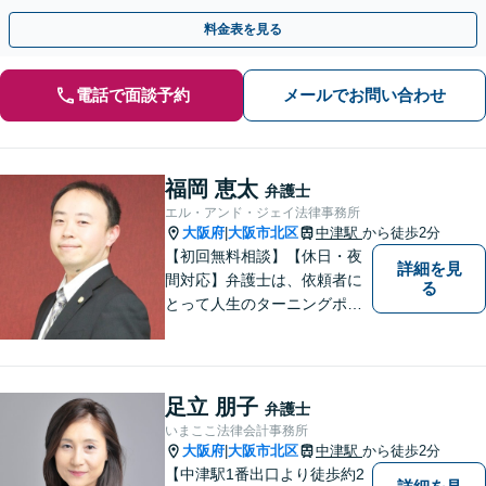
分の獲得に尽力。一刻も早くご相談を。
料金表を見る
電話で面談予約
メールでお問い合わせ
福岡 恵太
弁護士
エル・アンド・ジェイ法律事務所
大阪府
大阪市北区
中津駅
から徒歩2分
|
【初回無料相談】【休日・夜
詳細を見
間対応】弁護士は、依頼者に
る
とって人生のターニングポイ
ントを共にするパートナー。
速やかで永続的な問題解決を
図ります。お困りの方は、抱
え込むことなくまずはご相談
足立 朋子
弁護士
ください。【完全個室対応】
いまここ法律会計事務所
大阪府
大阪市北区
中津駅
から徒歩2分
|
【中津駅1番出口より徒歩約2