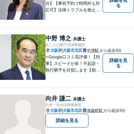
詳細を見
分】【事前予約で時間外も対
る
応可】法律トラブルを抱える
皆様のお役に立てるよう、誠
心誠意対応しております。 弁
護士業務だけではなく、会計
業務、税務処理等も対応して
中野 博之
弁護士
おります。 お気軽にご相談く
あしたの獅子法律事務所
ださい。
大阪府
大阪市北区
中津駅
から徒歩3分
|
⭐️Google口コミ高評価！【刑
詳細を見
事】スピードが命！不起訴・
る
執行猶予を目指します【相
続】ご家族の将来も見据えた
解決。家族信託、遺言、相続
問題・相続税【企業法務】知
財・労働問題【夜間・休日対
向井 謙二
弁護士
応】
向井・竹内法律事務所
大阪府
大阪市北区
南森町駅
から徒歩3分
|
詳細を見る