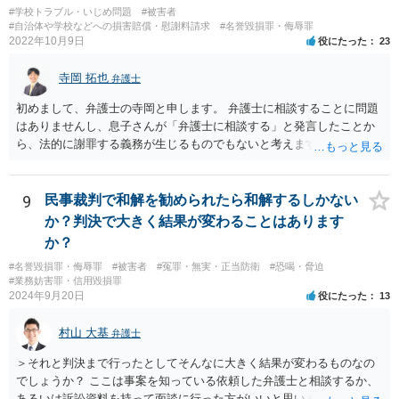
#学校トラブル・いじめ問題
#被害者
#自治体や学校などへの損害賠償・慰謝料請求
#名誉毀損罪・侮辱罪
2022年10月9日
役にたった
23
寺岡 拓也
弁護士
初めまして、弁護士の寺岡と申します。 弁護士に相談することに問題
はありませんし、息子さんが「弁護士に相談する」と発言したことか
ら、法的に謝罪する義務が生じるものでもないと考えます。 経緯から
してもはや当人同士でのお話は難しい段階にきているようにも思いま
す。 子どもの専門相談窓口もありますし、一度相談だけでもしてはい
かがでしょうか。
9
民事裁判で和解を勧められたら和解するしかない
か？判決で大きく結果が変わることはあります
か？
#名誉毀損罪・侮辱罪
#被害者
#冤罪・無実・正当防衛
#恐喝・脅迫
#業務妨害罪・信用毀損罪
2024年9月20日
役にたった
13
村山 大基
弁護士
＞それと判決まで行ったとしてそんなに大きく結果が変わるものなの
でしょうか？ ここは事案を知っている依頼した弁護士と相談するか、
あるいは訴訟資料を持って面談に行った方がいいと思います。 和解