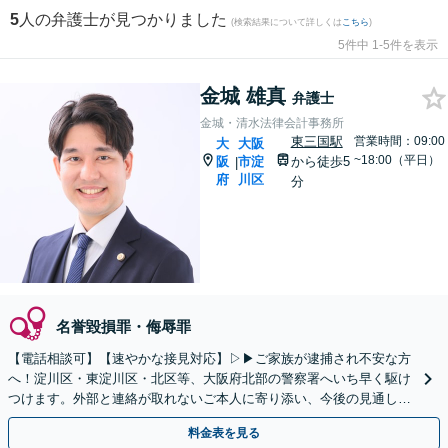
5
人の弁護士が見つかりました
(検索結果について詳しくは
こちら
)
5件中 1-5件を表示
金城 雄真
弁護士
金城・清水法律会計事務所
東三国駅
営業時間：09:00
大
大阪
~18:00（平日）
阪
市淀
から徒歩5
|
府
川区
分
名誉毀損罪・侮辱罪
【電話相談可】【速やかな接見対応】▷▶︎ご家族が逮捕され不安な方
へ！淀川区・東淀川区・北区等、大阪府北部の警察署へいち早く駆け
つけます。外部と連絡が取れないご本人に寄り添い、今後の見通しや
取り調べの注意点を丁寧に説明。刑事事件は初動が肝心！
料金表を見る