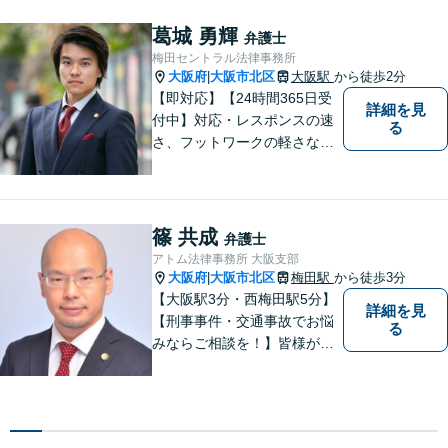
スだけでなく、実践的な知識
からのアドバイスもできるよ
葛城 勇輝
弁護士
う日々精進してまいります。
梅田セントラル法律事務所
大阪府
大阪市北区
大阪駅
から徒歩2分
|
【即対応】【24時間365日受
詳細を見
付中】対応・レスポンスの速
る
さ、フットワークの軽さなら
葛城にお任せください！！
篠 共成
弁護士
アトム法律事務所 大阪支部
大阪府
大阪市北区
梅田駅
から徒歩3分
|
【大阪駅3分・西梅田駅5分】
詳細を見
【刑事事件・交通事故でお悩
る
みならご相談を！】皆様が置
かれている状況の先を読み、
手遅れにならないよう適切な
手段を講じていきます。多く
の関係者とのやり取りも整理