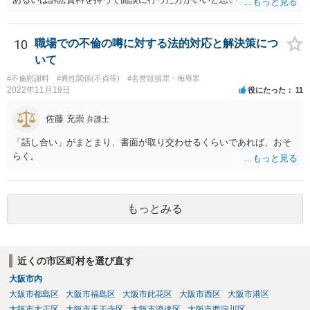
は、その時点での裁判官の印象（法律的には心証、と言ったりしま
す）に基づいて 提案されるもので、応じない場合提示案より上がった
り下がったりはありえます。 例えば、原告としては判決だともっと下
10
職場での不倫の噂に対する法的対応と解決策につ
がるかもしれないから応じておくか、とか 被告としては判決でもっと
いて
払うことになるリスクを考えたら和解に応じるか、とか考えさせるよ
#不倫慰謝料
#異性関係(不貞等)
#名誉毀損罪・侮辱罪
うな案が出てきます。
2022年11月19日
役にたった
11
佐藤 充崇
弁護士
「話し合い」がまとまり、書面が取り交わせるくらいであれば、おそ
らく。
もっとみる
近くの市区町村を選び直す
大阪市内
大阪市都島区
大阪市福島区
大阪市此花区
大阪市西区
大阪市港区
大阪市大正区
大阪市天王寺区
大阪市浪速区
大阪市西淀川区