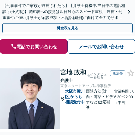
【刑事事件でご家族が逮捕されたら】【弁護士待機中/当日中の電話相
談可(予約制)】警察署への接見は即日対応のスピード重視、逮捕・刑
事事件に強い弁護士が示談成功・不起訴(減刑)に向けて全力でサポー
トします。【加害者側の相談専門】
料金表を見る
電話でお問い合わせ
メールでお問い合わせ
宮地 政和
東京都
インタビュ
ーを見る
弁護士
東京スタートアップ法律事務所
大阪市淀川
面談方法(対
営業時間：0
区
からも
面・電話・ビデ
6:30~22:00
相談受付中
オなど)は応相
（平日）
談