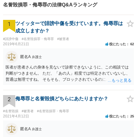
し、依頼者様の負担を最小限
名誉毀損罪・侮辱罪の法律Q&Aランキング
に抑えます。【完全個室対
応】
1
ツイッターで誹謗中傷を受けています。侮辱罪は
成立しますか？
#誹謗中傷
#名誉毀損罪・侮辱罪
#被害者
2019年6月21日
役にたった
62
匿名A
弁護士
医者が患者さんの身体を見ないで診察できないように、この相談では
判断がつきません。 ただ、「あの人」程度では特定されていないし、
普通は無理ですね。 そもそも、ブロックされているのにわざわざ見に
行くことがどうなのかと。用もないのに公衆便所に行って、「臭い臭
い、困った困った」と騒いでいるイメージです。行かなければいいだ
ろう、と
2
侮辱罪と名誉毀損どちらにあたりますか？
#名誉毀損
#被害者
#名誉毀損罪・侮辱罪
2021年4月12日
役にたった
25
匿名A
弁護士