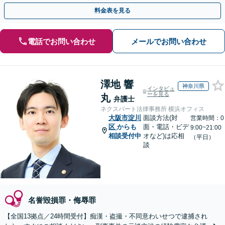
トします。【加害者側の相談専門】
料金表を見る
電話でお問い合わせ
メールでお問い合わせ
澤地 響
神奈川県
インタビュ
ーを見る
丸
弁護士
ネクスパート法律事務所 横浜オフィス
大阪市淀川
面談方法(対
営業時間：0
区
からも
面・電話・ビデ
9:00~21:00
相談受付中
オなど)は応相
（平日）
談
名誉毀損罪・侮辱罪
【全国13拠点／24時間受付】痴漢・盗撮・不同意わいせつで逮捕され