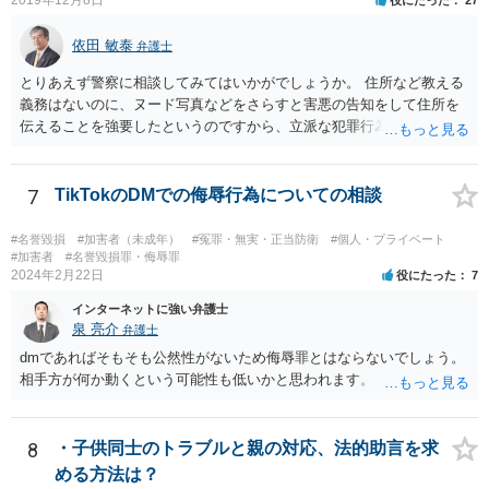
依田 敏泰
弁護士
とりあえず警察に相談してみてはいかがでしょうか。 住所など教える
義務はないのに、ヌード写真などをさらすと害悪の告知をして住所を
伝えることを強要したというのですから、立派な犯罪行為です。
7
TikTokのDMでの侮辱行為についての相談
#名誉毀損
#加害者（未成年）
#冤罪・無実・正当防衛
#個人・プライベート
#加害者
#名誉毀損罪・侮辱罪
2024年2月22日
役にたった
7
インターネットに強い弁護士
泉 亮介
弁護士
dmであればそもそも公然性がないため侮辱罪とはならないでしょう。
相手方が何か動くという可能性も低いかと思われます。
8
・子供同士のトラブルと親の対応、法的助言を求
める方法は？