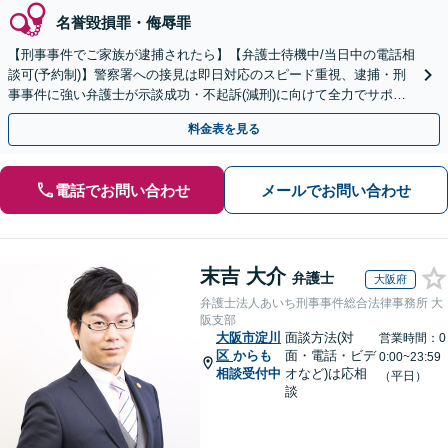
名誉毀損罪・侮辱罪
【刑事事件でご家族が逮捕されたら】【弁護士待機中/当日中の電話相
談可(予約制)】警察署への接見は即日対応のスピード重視、逮捕・刑
事事件に強い弁護士が示談成功・不起訴(減刑)に向けて全力でサポー
トします。【加害者側の相談専門】
料金表を見る
電話でお問い合わせ
メールでお問い合わせ
末吉 大介
弁護士
大阪府
弁護士法人あいち刑事事件総合法律事務所 大
阪支部
大阪市淀川
面談方法(対
営業時間：0
区
からも
面・電話・ビデ
0:00~23:59
相談受付中
オなど)は応相
（平日）
談