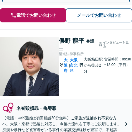
電話でお問い合わせ
メールでお問い合わせ
俣野 龍平
弁護
インタビューを見
る
士
清光法律事務所
大阪梅田駅
営業時間：09:30
大
大阪
~18:00（平日）
阪
市北
から徒歩2
|
府
区
分
名誉毀損罪・侮辱罪
【電話・web面談は初回相談30分無料】ご家族が逮捕され不安な方
へ。大阪・京都で迅速に対応し、今後の流れを丁寧にご説明します。
痴漢や暴行など被害者がいる事件の示談交渉経験が豊富で、不起訴処