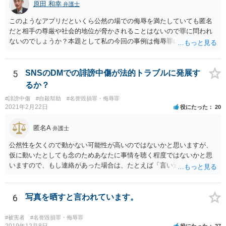
原田 和幸
弁護士
このようなアプリだといくら公然の場での侮辱を満たしていても匿名
だと相手の尊厳や社会的地位が脅かされることはないので罪に問われ
ないのでしょうか？本題として私の今回の事例は侮辱罪には該当しな
いのでしょうか？ 相手が誰のことだか分からなければ、相手の社会的
評価を低下させたとは言えないでしょうから、侮辱罪にはならないと
思います。
5
SNSのDMでの誹謗中傷が法的トラブルに発展す
るか？
#誹謗中傷
#自殺幇助
#名誉毀損罪・侮辱罪
2021年2月22日
役にたった
20
匿名A
弁護士
公然性を欠くので動かない可能性が高いのではないかと思いますが、
仮に動いたとしても念のためあなたに事情を聴く程度ではないかと思
いますので、もし連絡があった場合は、たとえば「言い過ぎた部分が
あり反省しており、相手にも謝ったが、非公開のダイレクトメッセー
ジでのやりとりなので、公然性がないことが明らかなので、名誉毀損
や侮辱には当たらないと考えているが、相手は何らかの理由で公然性
6
写真を晒すと言われています。
があると言っているのか」と反省の意を示しつつ、なぜ警察が連絡し
てきたのか尋ねることが考えられます。
#被害者
#名誉毀損罪・侮辱罪
2019年12月8日
役にたった
27