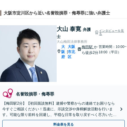
大阪市淀川区から近い名誉毀損罪・侮辱罪に強い弁護士
大山 泰寛
弁護
インタビューを見
る
士
大山梅田法律事務所
大
大阪
梅田駅
か
営業時間：10:00~
阪
市北
|
18:00（平日）
ら徒歩2分
府
区
名誉毀損罪・侮辱罪
【梅田駅2分】【初回面談無料】逮捕や警察からの連絡でお困りなら
今すぐご相談ください！迅速に、示談交渉や身柄解放活動を行いま
す。可能な限り前科を回避し、平穏な日常を取り戻すべく尽力いたし
ます【休日・夜間相談可】
料金表を見る