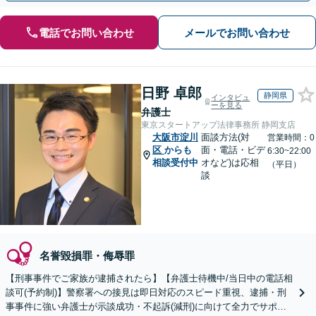
電話でお問い合わせ
メールでお問い合わせ
日野 卓郎
静岡県
インタビュ
ーを見る
弁護士
東京スタートアップ法律事務所 静岡支店
大阪市淀川
面談方法(対
営業時間：0
区
からも
面・電話・ビデ
6:30~22:00
相談受付中
オなど)は応相
（平日）
談
名誉毀損罪・侮辱罪
【刑事事件でご家族が逮捕されたら】【弁護士待機中/当日中の電話相
談可(予約制)】警察署への接見は即日対応のスピード重視、逮捕・刑
事事件に強い弁護士が示談成功・不起訴(減刑)に向けて全力でサポー