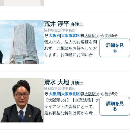
荒井 淳平
弁護士
協和綜合法律事務所
大阪府
大阪市北区
大阪駅
から徒歩5分
|
個人の方、法人のお客様を問
詳細を見
わず、ご相談をお待ちしてお
る
ります。お気軽にお問い合わ
せください。※お電話いただ
く際は「弁護士荒井」宛てに
お願いいたします。事務所又
は他の弁護士宛ての場合は、
清水 大地
弁護士
対応いたしかねます。
協和綜合法律事務所
大阪府
大阪市北区
大阪駅
から徒歩5分
|
【大阪駅5分】【企業法務】ク
詳細を見
ライアントの皆様にとって、
る
最も有益な解決は何かを考え
業務を行うことを心がけてお
ります。法律知識のアドバイ