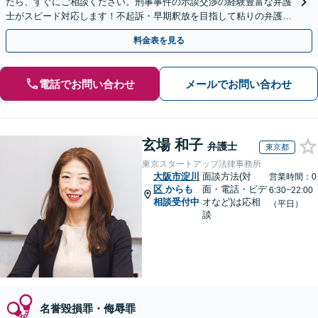
たら、すぐにご相談ください。刑事事件の示談交渉の経験豊富な弁護
士がスピード対応します！不起訴・早期釈放を目指して粘りの弁護活
動を行います。
料金表を見る
電話でお問い合わせ
メールでお問い合わせ
玄場 和子
弁護士
東京都
東京スタートアップ法律事務所
大阪市淀川
面談方法(対
営業時間：0
区
からも
面・電話・ビデ
6:30~22:00
相談受付中
オなど)は応相
（平日）
談
名誉毀損罪・侮辱罪