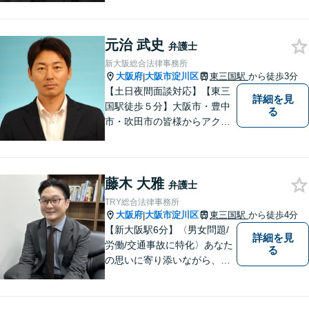
イフォーマンスをモットーに
日々の業務を行っておりま
元治 武史
す。
弁護士
新大阪総合法律事務所
大阪府
大阪市淀川区
東三国駅
から徒歩3分
|
【土日夜間面談対応】【東三
詳細を見
国駅徒歩５分】大阪市・豊中
る
市・吹田市の皆様からアクセ
スしやすい事務所となってお
ります。
藤木 大雅
弁護士
TRY総合法律事務所
大阪府
大阪市淀川区
東三国駅
から徒歩4分
|
【新大阪駅6分】〈男女問題/
詳細を見
労働/交通事故に特化〉あなた
る
の思いに寄り添いながら、明
るい未来を全力でサポートし
ます！ 一人一人の状況や思い
に丁寧に向き合い、将来を見