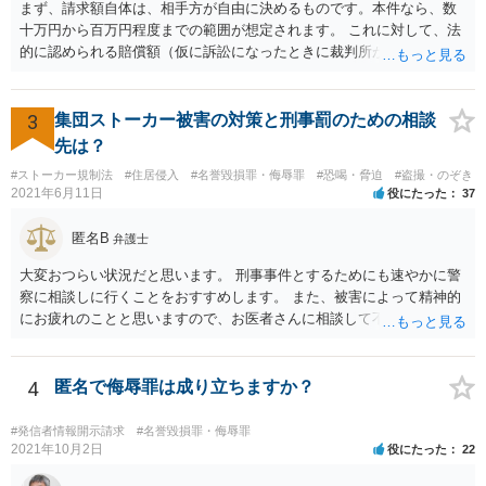
まず、請求額自体は、相手方が自由に決めるものです。本件なら、数
十万円から百万円程度までの範囲が想定されます。 これに対して、法
的に認められる賠償額（仮に訴訟になったときに裁判所が認める金
額）は、相手方の請求額よりも小さくなる例が多くあります。 本件で
は、ご相談者様が、そのなりすましアカウントを使い、Ｔｉｎｄｅｒ
上で具体的にどのような内容・程度のやり取りをしたのかといった個
3
集団ストーカー被害の対策と刑事罰のための相談
別的な事情に左右されます。 また、その他のお尋ねの点ですが、 ・将
先は？
来返還義務のある奨学金であっても、いったんご相談者様の口座に入
#ストーカー規制法
#住居侵入
#名誉毀損罪・侮辱罪
#恐喝・脅迫
#盗撮・のぞき
ったお金はご相談者様の財産としてカウントされます。 ・ご両親の財
2021年6月11日
役にたった
37
産はご相談者様の財産とは扱われません。もっとも、相手方がご相談
者様に対し、賠償金の用意のためご両親に協力を依頼するよう求めて
匿名B
弁護士
くることはあり得ます。 ・弁護士から連絡がある場合、通常は、連絡
先・請求額・支払先などが記載された書面が郵送されてくる場合が多
大変おつらい状況だと思います。 刑事事件とするためにも速やかに警
いと思料いたします。
察に相談しに行くことをおすすめします。 また、被害によって精神的
にお疲れのことと思いますので、お医者さんに相談して不安な気持ち
を解消することも検討してください。
4
匿名で侮辱罪は成り立ちますか？
#発信者情報開示請求
#名誉毀損罪・侮辱罪
2021年10月2日
役にたった
22