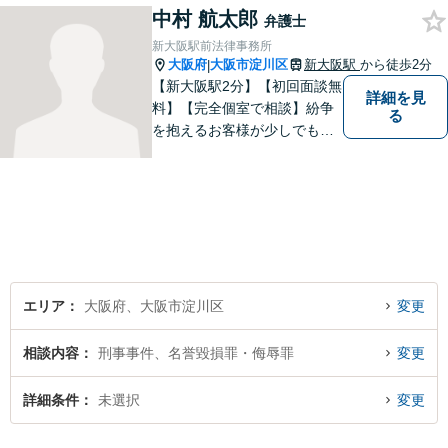
中村 航太郎
据えた解決を目指します。
弁護士
【メール・電話面談可】【東
新大阪駅前法律事務所
三国駅4分】
大阪府
大阪市淀川区
新大阪駅
から徒歩2分
|
【新大阪駅2分】【初回面談無
詳細を見
料】【完全個室で相談】紛争
る
を抱えるお客様が少しでも早
く安心できるよう、丁寧かつ
迅速な対応を心がけていま
す。 主張をぶつけ合うだけで
なく、事実と法律をもとに根
本的な解決を導くことが弁護
士の役割だと考えています。
エリア
大阪府、大阪市淀川区
変更
相談内容
刑事事件、名誉毀損罪・侮辱罪
変更
詳細条件
未選択
変更