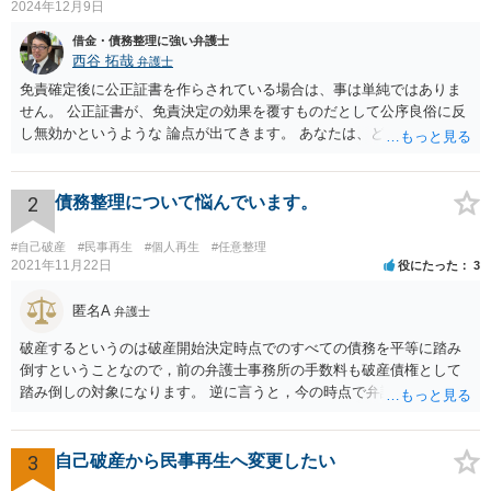
2024年12月9日
借金・債務整理に強い弁護士
西谷 拓哉
弁護士
免責確定後に公正証書を作らされている場合は、事は単純ではありま
せん。 公正証書が、免責決定の効果を覆すものだとして公序良俗に反
し無効かというような 論点が出てきます。 あなたは、どこかできちん
と一度、法律相談や、前回の弁護士の事件処理について相談する機会
を設けてもらう必要が高いと思います。 ネットで広告を出しているよ
うな法律事務所だと、またまずい処理をする法律事務所に相談してし
2
債務整理について悩んでいます。
まう恐れがあるので まずは、下記のURLを参考に、弁護士会が設置・
開催している、債務整理等の相談を受けて今回の一連の流れを踏まえ
#自己破産
#民事再生
#個人再生
#任意整理
て相談されることをお勧め致します。 https://www.horitsu-sodan.jp/so
2021年11月22日
役にたった
3
udan/syakkin.html
匿名A
弁護士
破産するというのは破産開始決定時点でのすべての債務を平等に踏み
倒すということなので，前の弁護士事務所の手数料も破産債権として
踏み倒しの対象になります。 逆に言うと，今の時点で弁護士手数料を
払うと「偏頗弁済（不公平な弁済）」として破産手続きの中で問題に
なるので，方針が決まるまでは支払わない方がいいでしょう。 費用は
法テラスを利用できるなら分割払いができるはずですが，収入や資力
3
自己破産から民事再生へ変更したい
が一定以上だと利用できません。 また，破産にあたって破産管財人と