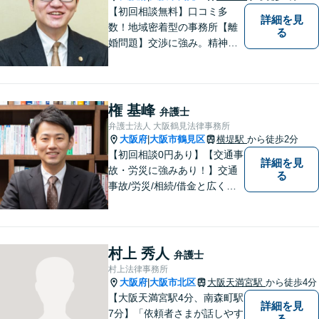
依頼者様の不安を解消し、問
【初回相談無料】口コミ多
詳細を見
題解決へ導きます
数！地域密着型の事務所【離
る
婚問題】交渉に強み。精神的
な負担が少しでも軽くなるよ
う、寄り添いの姿勢で事件解
決に臨みます【相続・遺言】
迅速かつ丁寧な対応を心が
権 基峰
弁護士
け、満足度の高い解決を目指
弁護士法人 大阪鶴見法律事務所
します【放出駅1分】
大阪府
大阪市鶴見区
横堤駅
から徒歩2分
|
【初回相談0円あり】【交通事
詳細を見
故・労災に強みあり！】交通
る
事故/労災/相続/借金と広く法
律問題に対応。【横堤駅2分】
法律トラブルに巻き込まれた/
巻き込まれそうな方はお早め
にご相談ください。【労災事
村上 秀人
弁護士
故：9年前の事故でも数千万円
村上法律事務所
の賠償を獲得】
大阪府
大阪市北区
大阪天満宮駅
から徒歩4分
|
【大阪天満宮駅4分、南森町駅
詳細を見
7分】「依頼者さまが話しやす
る