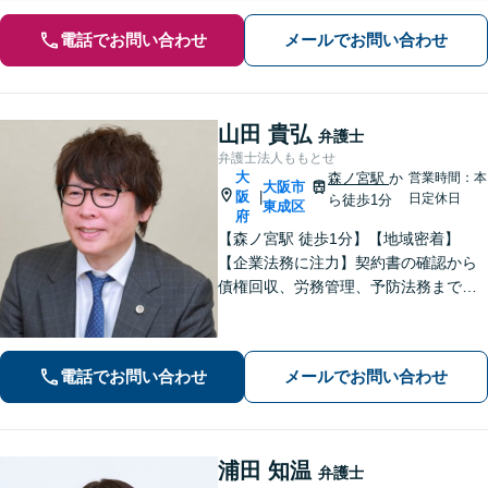
電話でお問い合わせ
メールでお問い合わせ
山田 貴弘
弁護士
弁護士法人ももとせ
大
森ノ宮駅
か
営業時間：本
大阪市
阪
|
日定休日
ら徒歩1分
東成区
府
【森ノ宮駅 徒歩1分】【地域密着】
【企業法務に注力】契約書の確認から
債権回収、労務管理、予防法務までサ
ポートいたします。不動産・労働も対
応◎勝訴見込みも率直に伝えますの
で、まずはお気軽にご相談ください。
電話でお問い合わせ
メールでお問い合わせ
浦田 知温
弁護士