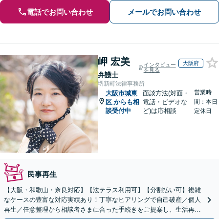
電話でお問い合わせ
メールでお問い合わせ
岬 宏美
大阪府
インタビュー
を見る
弁護士
堺新町法律事務所
営業時
大阪市城東
面談方法(対面・
区
からも相
電話・ビデオな
間：本日
談受付中
ど)は応相談
定休日
民事再生
【大阪・和歌山・奈良対応】【法テラス利用可】【分割払い可】複雑
なケースの豊富な対応実績あり！丁寧なヒアリングで自己破産／個人
再生／任意整理から相談者さまに合った手続きをご提案し、生活再建