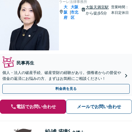
ラーレ法律事務所
大
大阪
大阪天満宮駅
営業時間：
阪
市北
|
本日定休日
から徒歩5分
府
区
民事再生
個人・法人の破産手続、破産管財の経験があり。債権者からの督促や
借金の返済にお悩みの方、まずはお気軽にご相談ください！
料金表を見る
電話でお問い合わせ
メールでお問い合わせ
松浦 宏彰