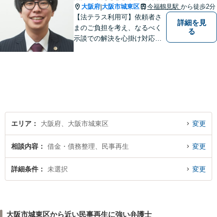
大阪府
大阪市城東区
今福鶴見駅
から徒歩2分
|
【法テラス利用可】依頼者さ
詳細を見
まのご負担を考え、なるべく
る
示談での解決を心掛け対応い
たします。コミュニケーショ
ン力と精神的なタフさが強
み。依頼者さまにとって身近
で頼れる弁護士を目指しま
す。【休日相談可】【今福鶴
見駅2分】
エリア
大阪府、大阪市城東区
変更
相談内容
借金・債務整理、民事再生
変更
詳細条件
未選択
変更
大阪市城東区から近い民事再生に強い弁護士