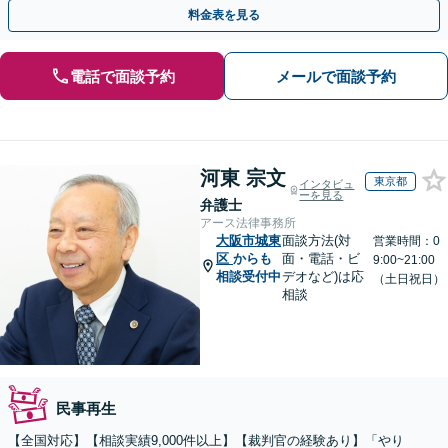
に向けて全力でサポートします【完全個室】
料金表を見る
電話で面談予約
メールで面談予約
河東 宗文
東京都
インタビュ
ーを見る
弁護士
アース法律事務所
大阪市城東
面談方法(対
営業時間：0
区
からも
面・電話・ビ
9:00~21:00
相談受付中
デオなど)は応
（土日祝日）
相談
民事再生
【全国対応】【相談実績9,000件以上】【裁判官の経験あり】「やり