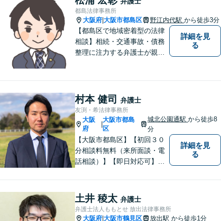
弁護士
都島法律事務所
大阪府
大阪市都島区
野江内代駅
から徒歩3分
|
【都島区で地域密着型の法律
詳細を見
相談】相続・交通事故・債務
る
整理に注力する弁護士が親身
に対応。費用や手続きを明確
に説明し、あなたの不安を解
消します。大阪市都島区の皆
様、まずはお気軽にご連絡く
村本 健司
弁護士
ださい。初回面談予約受付中
友渕・希法律事務所
城北公園通駅
から徒歩8
大阪
大阪市都島
|
府
区
分
【大阪市都島区】【初回３０
詳細を見
分相談料無料（来所面談・電
る
話相談）】【即日対応可】
【都島駅・城北公園通駅】
【高倉町三丁目バス停徒歩１
分】【当日・夜間・休日相談
土井 稜太
弁護士
可】刑事事件/相続問題/離婚問
弁護士法人ももとせ 放出法律事務所
題など経験と知識をもとに、
大阪府
大阪市鶴見区
放出駅
から徒歩1分
|