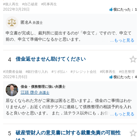
いうのが付く管財事件になる可能性もありますので，その場合は予納
#個人再生
#自己破産
#民事再生
金という管財人に係る費用（20万円が目安）を別途裁判所に払い込む
2022年3月28日
役にたった
1
必要がありますが，予納金は法テラスが立て替えてくれないので，自
分で用立てる必要があります。
匿名A
弁護士
申立書が完成し、裁判所に提出するのが「申立て」ですので、申立て
前の、申立て準備中になるかと思います。
4
借金返せません助けてください
#消費者金融
#銀行借り入れ
#リボ払い
#クレジット会社
#民事再生
#任意整理
2022年1月6日
役にたった
4
借金・債務整理に強い弁護士
江頭 啓介
弁護士
居なくなられた方がご家族は困ると思いますよ。借金のご事情はわか
りませんが，お近くの法テラスに連絡して債務整理の相談予約を入れ
ると良いかと思います。 また，法テラス以外にも，お住いの都道府県
弁護士会でも相談窓口があると思いますので，インターネットで検索
してみてください。
5
破産管財人の意見書に対する裁量免責の可能性