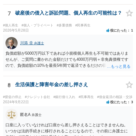
たが連帯保証人になった時期は、この民法改正後の可能性がありま
す。 そのため、連帯保証人になった際に締結した（署名や捺印をし
7
破産後の借入と訴訟問題、個人再生の可能性は？
た）契約書がお手もとにある場合には、その契約書を持参の上、お住
まいの地域の弁護士に直接相談し、適切なアドバイスを受けてみるこ
#個人再生
#個人・プライベート
#多重債務
#民事再生
とをご検討下さい（改正民法が適用される事案の場合、参考のパンフ
2026年5月28日
役にたった
1
レットに記載されているように、極度額（上限額）の定めのない個人
の根保証契約にあたり、無効となる可能性もあります）。 なお、手
川添 圭
弁護士
もとに契約書がない場合には、相手の弁護士に、あなたが連帯保証人
負債総額が5000万円以下であれば小規模個人再生も不可能ではありま
と記載されている契約書のコピーの提供を求めてみましょう。 （参
せんが、ご質問に書かれた金額だけでも4000万円弱＋非免責債権です
考）民法改正のパンフレット（保証乃ルール）法務省 https://www.moj.
ので、負債総額の10%を最長5年間で返済できるだけの収入があるのか
go.jp/content/001254262.pdf
どうか、そして（小規模個人再生なので）債権者の書面決議の要件を
クリアできるか（具体的には負債総額の過半数を占める債権者がいる
かどうか、債権者が力を合わせて不同意に持っていく可能性がないか
8
生活保護と障害年金の差し押さえ
どうか）が問題でしょう。公開の相談では詳しい事情がわかりません
ので、弁護士へ直接相談した方がよいと思います。
#督促の停止
#クレジット会社
#銀行借り入れ
#民事再生
#借金返済の相談・交渉
2024年9月22日
役にたった
3
匿名A
弁護士
口座に入っていなければ口座から差し押さえることはできませんね。
いつかは法的手続きに移行されることになるので、その前に弁護士に