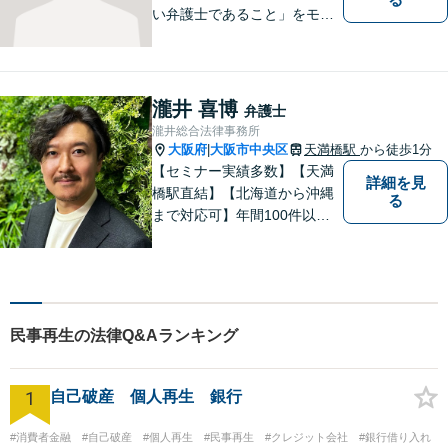
い弁護士であること」をモッ
トーに、誠心誠意対応いたし
ます。不安を少しでも解消し
ていただけるよう、ゆっくり
と丁寧に説明していきますの
瀧井 喜博
弁護士
で、法律相談が初めての方で
瀧井総合法律事務所
も安心してお問合せくださ
大阪府
大阪市中央区
天満橋駅
から徒歩1分
|
い。
【セミナー実績多数】【天満
詳細を見
橋駅直結】【北海道から沖縄
る
まで対応可】年間100件以上
の男女トラブルに対応。共感
重視の手厚いサポートで安
心！交通事故案件も分かりや
すくご説明します【土日対応
可】【電話・メール・LINEで
民事再生の法律Q&Aランキング
面談予約可】
1
自己破産 個人再生 銀行
#消費者金融
#自己破産
#個人再生
#民事再生
#クレジット会社
#銀行借り入れ