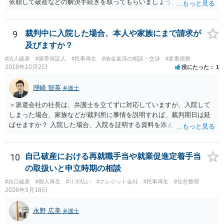
依頼して破産などの解決手続きを取ってもらいましょう。
9
裁判中に入院した場合、本人や家族にまで請求が
及びますか？
#法人破産
#連帯保証人
#民事再生
#借金返済の相談・交渉
#多重債務
2018年10月2日
役にたった
1
理崎 智英
弁護士
＞派遣会社の社長は、弁護士を立てずに対応していますが、入院して
しまった場合、家族などが裁判所に事情を説明すれば、裁判期日は延
ばせますか？ 入院した場合、入院を証明する資料を添えて、裁判所に
対して期日変更の上申をすれば良いと思います。 ＞口がきけず、字も
書けない、意識が無い場合など、弁護士ではなく家族などの代理人が
裁判延期を申請できますか？ ご家族であっても訴訟代理権はありませ
10
自己破産における再就職手当や就業促進定着手当
んので、ご本人に代わって裁判延期の申請することは出来ません。た
の取扱いと申立時期の相談
だ、事実上、裁判所に対して事情を説明すれば、裁判手続は中止され
#自己破産
#個人再生
#リボ払い
#クレジット会社
#民事再生
#任意整理
ると思います。 ＞本人が出廷できないことを理由に、財産の差し押さ
2026年3月18日
えなどされることはございますでしょうか？ ご本人の状態が回復する
までの間は裁判が中止されるでしょうから、そのような心配はないと
永野 広美
弁護士
思います。