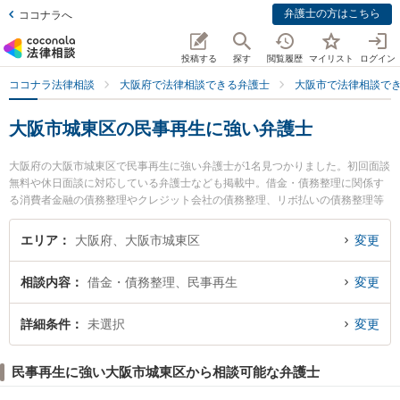
弁護士の方はこちら
ココナラへ
投稿する
探す
閲覧履歴
マイリスト
ログイン
ココナラ法律相談
大阪府で法律相談できる弁護士
大阪市で法律相談で
大阪市城東区の民事再生に強い弁護士
大阪府の大阪市城東区で民事再生に強い弁護士が1名見つかりました。初回面談
無料や休日面談に対応している弁護士なども掲載中。借金・債務整理に関係す
る消費者金融の債務整理やクレジット会社の債務整理、リボ払いの債務整理等
の細かな分野での絞り込み検索もでき便利です。特に弁護士法人ももとせ 今福
法律事務所の辻 和弥弁護士のプロフィール情報や弁護士費用、強みなどが注目
エリア
大阪府、大阪市城東区
変更
されています。『大阪市城東区で土日や夜間に発生した民事再生のトラブルを
今すぐに弁護士に相談したい』『民事再生のトラブル解決の実績豊富な近くの
相談内容
借金・債務整理、民事再生
変更
弁護士を検索したい』『初回相談無料で民事再生を法律相談できる大阪市城東
区内の弁護士に相談予約したい』などでお困りの相談者さんにおすすめです。
詳細条件
未選択
変更
民事再生に強い大阪市城東区から相談可能な弁護士