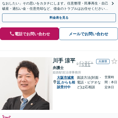
なおしたい」その思いをカタチにします。任意整理・民事再生・自己
破産・過払い金・任意売却など、借金のトラブルはお任せください。
【初回相談無料】【全国対応可能】
料金表を見る
電話でお問い合わせ
メールでお問い合わせ
川手 涼平
兵庫県
インタビュ
ーを見る
弁護士
姫路駅前法律事務所
営業時
大阪市城東
面談方法(対面・
区
からも相
電話・ビデオな
間：本日
談受付中
ど)は応相談
定休日