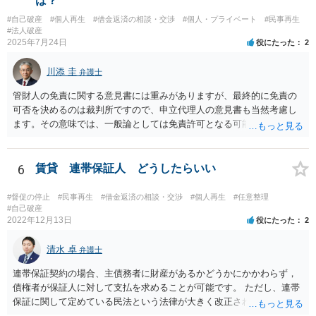
は？
#自己破産
#個人再生
#借金返済の相談・交渉
#個人・プライベート
#民事再生
#法人破産
2025年7月24日
役にたった
2
川添 圭
弁護士
管財人の免責に関する意見書には重みがありますが、最終的に免責の
可否を決めるのは裁判所ですので、申立代理人の意見書も当然考慮し
ます。その意味では、一般論としては免責許可となる可能性が全くな
いとはいえないでしょう。ただ、本件で裁量免責の可能性がどの程度
あるのかといった個別事案の問題については、詳しい情報がないため
回答できません。最も事情をよく知っているのは申立代理人だと思い
6
賃貸 連帯保証人 どうしたらいい
ますので、申立代理人から見通しを聞き、あとは代理人を信じましょ
う。
#督促の停止
#民事再生
#借金返済の相談・交渉
#個人再生
#任意整理
#自己破産
2022年12月13日
役にたった
2
清水 卓
弁護士
連帯保証契約の場合、主債務者に財産があるかどうかにかかわらず，
債権者が保証人に対して支払を求めることが可能です。 ただし、連帯
保証に関して定めている民法という法律が大きく改正され、2020年4月
1日から、保証に関する民法のルールが大きく変わっています。 あな