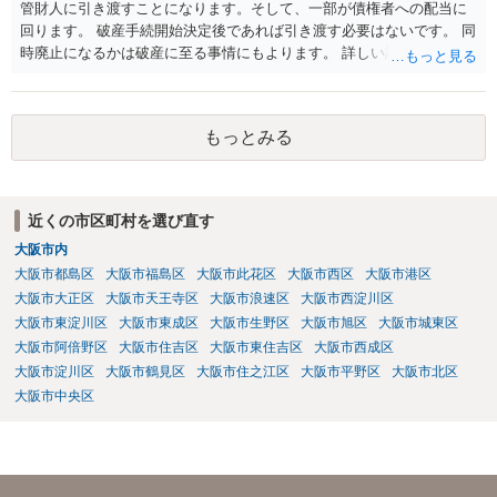
管財人に引き渡すことになります。そして、一部が債権者への配当に
回ります。 破産手続開始決定後であれば引き渡す必要はないです。 同
時廃止になるかは破産に至る事情にもよります。 詳しい話はお問い合
わせください。
もっとみる
近くの市区町村を選び直す
大阪市内
大阪市都島区
大阪市福島区
大阪市此花区
大阪市西区
大阪市港区
大阪市大正区
大阪市天王寺区
大阪市浪速区
大阪市西淀川区
大阪市東淀川区
大阪市東成区
大阪市生野区
大阪市旭区
大阪市城東区
大阪市阿倍野区
大阪市住吉区
大阪市東住吉区
大阪市西成区
大阪市淀川区
大阪市鶴見区
大阪市住之江区
大阪市平野区
大阪市北区
大阪市中央区