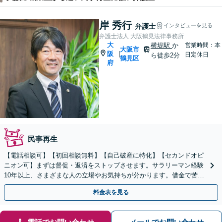
岸 秀行
弁護士
インタビューを見る
弁護士法人 大阪鶴見法律事務所
大
横堤駅
か
営業時間：本
大阪市
阪
|
日定休日
ら徒歩2分
鶴見区
府
民事再生
【電話相談可】【初回相談無料】【自己破産に特化】【セカンドオピ
ニオン可】まずは督促・返済をストップさせます。サラリーマン経験
10年以上、さまざまな人の立場やお気持ちが分かります。借金で苦し
んでいる方の、人生の再スタートのお手伝いをします。
料金表を見る