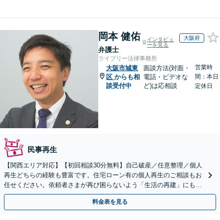
岡本 健佑
大阪府
インタビュ
ーを見る
弁護士
ライブリー法律事務所
営業時
大阪市城東
面談方法(対面・
区
からも相
電話・ビデオな
間：本日
談受付中
ど)は応相談
定休日
民事再生
【関西エリア対応】【初回相談30分無料】自己破産／任意整理／個人
再生どちらの経験も豊富です。住宅ローン有の個人再生のご相談もお
任せください。依頼者さまが再び困らないよう「生活の再建」にも気
を配り、経済生活を立て直せるようサポートします
料金表を見る