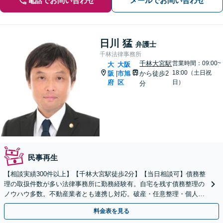
電話でお問い合わせ
メールでお問い合わせ
日川 猛
弁護士
千林法律事務所
千林大宮駅
営業時間：09:00~
大
大阪
18:00（土日祝
阪
市旭
から徒歩2
|
府
区
日）
分
民事再生
【相談実績300件以上】【千林大宮駅徒歩2分】【当日相談可】債務整
理の取扱件数が多い法律事務所に勤務経験有。自宅を残す債務整理の
ノウハウ多数。不動産業者とも連携し対応。破産・任意整理・個人再
生なら私にお任せください。法人破産にも対応。
料金表を見る