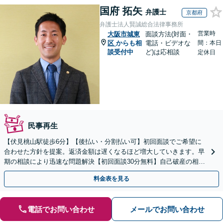
国府 拓矢
弁護士
京都府
弁護士法人賢誠総合法律事務所
営業時
大阪市城東
面談方法(対面・
区
からも相
電話・ビデオな
間：本日
談受付中
ど)は応相談
定休日
民事再生
【伏見桃山駅徒歩6分】【後払い・分割払い可】初回面談でご希望に
合わせた方針を提案。返済金額は遅くなるほど増大していきます。早
期の相談により迅速な問題解決【初回面談30分無料】自己破産の相談
や、自宅や愛車を残したい方もお任せください。
料金表を見る
電話でお問い合わせ
メールでお問い合わせ