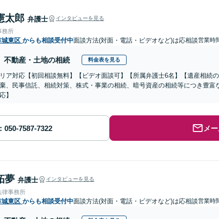
憲太郎
弁護士
インタビューを見る
事務所
市城東区
からも相談受付中
面談方法(対面・電話・ビデオなど)は応相談
営業時
不動産・土地の相続
料金表を見る
リア対応【初回相談無料】【ビデオ面談可】【所属弁護士6名】【遺産相続
棄、民事信託、相続対策、株式・事業の相続、暗号資産の相続等につき豊富
応】
メー
拓夢
弁護士
インタビューを見る
法律事務所
市城東区
からも相談受付中
面談方法(対面・電話・ビデオなど)は応相談
営業時