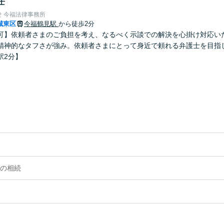
士
 今福法律事務所
城東区
今福鶴見駅
から徒歩2分
可】依頼者さまのご負担を考え、なるべく示談での解決を心掛け対応い
精神的なタフさが強み。依頼者さまにとって身近で頼れる弁護士を目指
駅2分】
の相続