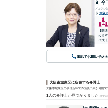
文 今
プログレ
大阪
【関西
めます
作成【
電話でお問い合わ
大阪市城東区に所在する弁護士
大阪市城東区の事務所等での面談予約が可能で
1
人の弁護士が見つかりました
(検索結