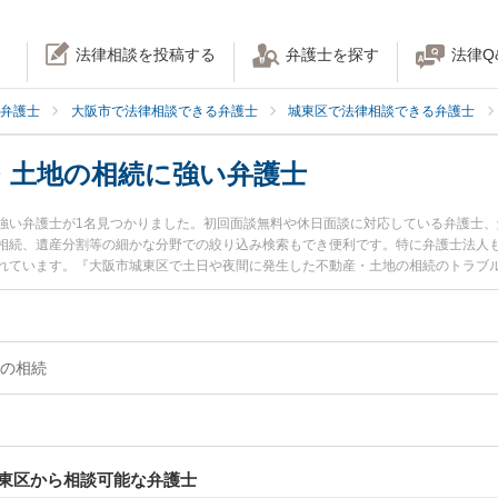
法律相談を投稿する
弁護士を探す
法律Q
弁護士
大阪市で法律相談できる弁護士
城東区で法律相談できる弁護士
・土地の相続に強い弁護士
強い弁護士が1名見つかりました。初回面談無料や休日面談に対応している弁護士
相続、遺産分割等の細かな分野での絞り込み検索もでき便利です。特に弁護士法人も
れています。『大阪市城東区で土日や夜間に発生した不動産・土地の相続のトラブ
護士を検索したい』『初回相談無料で不動産・土地の相続を法律相談できる大阪市
の相続
東区から相談可能な弁護士