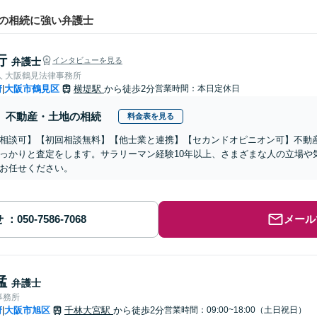
の相続に強い弁護士
行
弁護士
インタビューを見る
人 大阪鶴見法律事務所
府
大阪市鶴見区
横堤駅
から徒歩2分
営業時間：本日定休日
|
不動産・土地の相続
料金表を見る
相談可】【初回相談無料】【他士業と連携】【セカンドオピニオン可】不動
っかりと査定をします。サラリーマン経験10年以上、さまざまな人の立場や
お任せください。
せ
メール
猛
弁護士
事務所
府
大阪市旭区
千林大宮駅
から徒歩2分
営業時間：09:00~18:00（土日祝日）
|