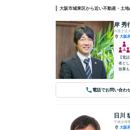
大阪市城東区から近い不動産・土地
岸 秀
弁護士法
大阪
【電話
者とし
放棄も
電話でお問い合わ
日川 
千林法律
大阪