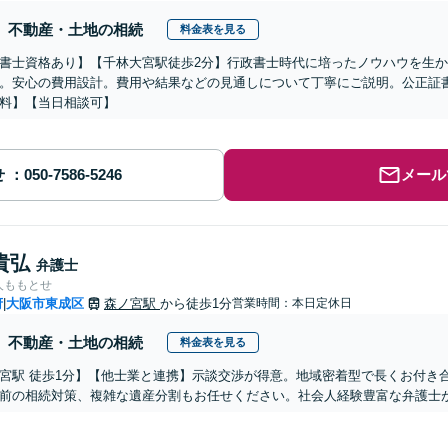
不動産・土地の相続
料金表を見る
書士資格あり】【千林大宮駅徒歩2分】行政書士時代に培ったノウハウを生
。安心の費用設計。費用や結果などの見通しについて丁寧にご説明。公正証
料】【当日相談可】
せ
メール
貴弘
弁護士
人ももとせ
府
大阪市東成区
森ノ宮駅
から徒歩1分
営業時間：本日定休日
|
不動産・土地の相続
料金表を見る
宮駅 徒歩1分】【他士業と連携】示談交渉が得意。地域密着型で長くお付き
前の相続対策、複雑な遺産分割もお任せください。社会人経験豊富な弁護士