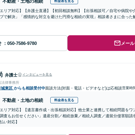
不動産・土地の相続
料金表を見る
エリア対応】【弁護士直通】【初回相談無料】【出張相談可／自宅や病院や
プで解決」「感情的な対立を避けた円滑な相続の実現」相談者さまに合った
せ
メール
尚
弁護士
インタビューを見る
髙法律事務所
市城東区
からも相談受付中
面談方法(対面・電話・ビデオなど)は応相談
営業時
不動産・土地の相続
料金表を見る
エリア対応】【遺言書作成・出張相談対応】他士業と連携して相続問題をワ
調査もお任せください」遺産分割／相続放棄／相続人調査／遺留分侵害額請
払い対応】