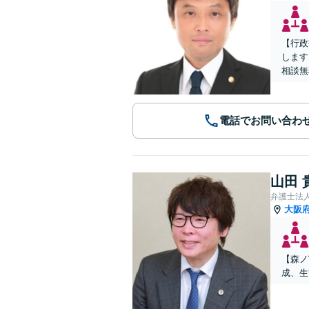
【行政
します
相談無
電話でお問い合わ
山田 
弁護士法
大阪
【森ノ
成、生