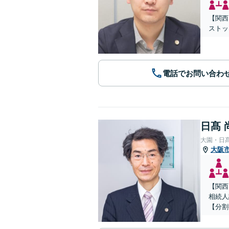
【関西
ストッ
電話でお問い合わ
日髙 
大園・日
大阪
【関西
相続人
【分割