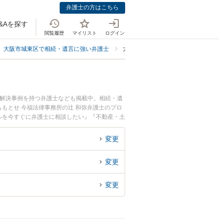
弁護士の方はこちら
&Aを探す
閲覧履歴
マイリスト
ログイン
大阪市城東区で相続・遺言に強い弁護士
大阪市城東区で不動産・土地の相続
、解決事例を持つ弁護士なども掲載中。相続・遺
もとせ 今福法律事務所の辻 和弥弁護士のプロ
ルを今すぐに弁護士に相談したい』『不動産・土
城東区内の弁護士に相談予約したい』などでお困
変更
変更
変更