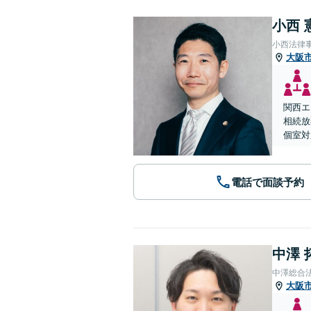
小西 
小西法律
大阪
関西エ
相続放
個室対
電話で面談予約
中澤 
中澤総合
大阪