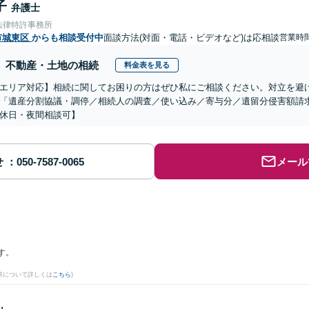
子
弁護士
法律特許事務所
市城東区
からも相談受付中
面談方法(対面・電話・ビデオなど)は応相談
営業時
不動産・土地の相続
料金表を見る
エリア対応】相続に関してお困りの方はぜひ私にご相談ください。対立を避
「遺産分割協議・調停／相続人の調査／使い込み／寄与分／遺留分侵害額請
休日・夜間相談可】
せ
メール
す。
果について詳しくは
こちら
)