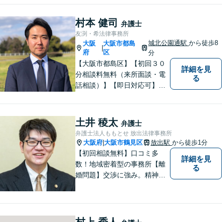
消します。大阪市都島区の皆
様、まずはお気軽にご連絡く
村本 健司
弁護士
ださい。初回面談予約受付中
友渕・希法律事務所
城北公園通駅
から徒歩8
大阪
大阪市都島
|
府
区
分
【大阪市都島区】【初回３０
詳細を見
分相談料無料（来所面談・電
る
話相談）】【即日対応可】
【都島駅・城北公園通駅】
【高倉町三丁目バス停徒歩１
分】【当日・夜間・休日相談
土井 稜太
弁護士
可】刑事事件/相続問題/離婚問
弁護士法人ももとせ 放出法律事務所
題など経験と知識をもとに、
大阪府
大阪市鶴見区
放出駅
から徒歩1分
|
依頼者様の不安を解消し、問
【初回相談無料】口コミ多
詳細を見
題解決へ導きます
数！地域密着型の事務所【離
る
婚問題】交渉に強み。精神的
な負担が少しでも軽くなるよ
う、寄り添いの姿勢で事件解
決に臨みます【相続・遺言】
迅速かつ丁寧な対応を心が
村上 秀人