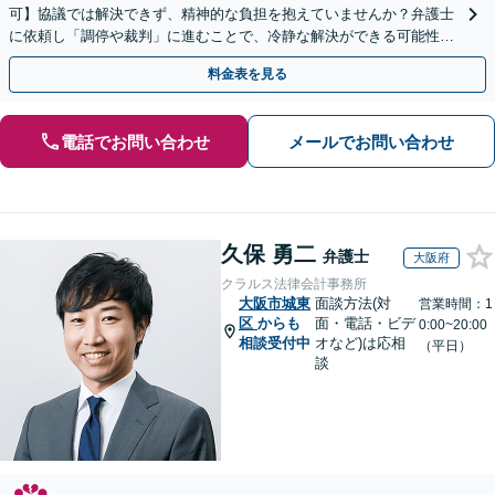
可】協議では解決できず、精神的な負担を抱えていませんか？弁護士
に依頼し「調停や裁判」に進むことで、冷静な解決ができる可能性も
【歴20年以上】の経験豊富な弁護士にご相談ください。
料金表を見る
電話でお問い合わせ
メールでお問い合わせ
久保 勇二
弁護士
大阪府
クラルス法律会計事務所
大阪市城東
面談方法(対
営業時間：1
区
からも
面・電話・ビデ
0:00~20:00
相談受付中
オなど)は応相
（平日）
談