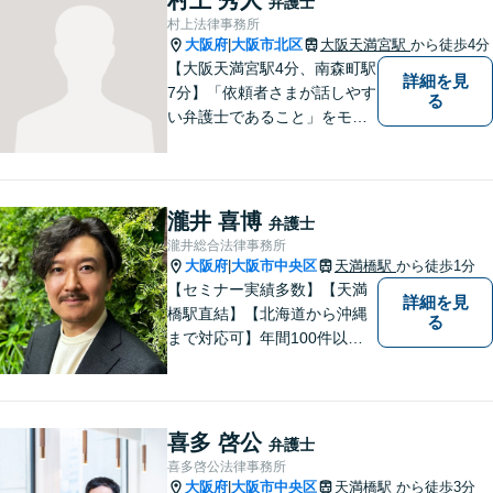
弁護士
け、満足度の高い解決を目指
村上法律事務所
します【放出駅1分】
大阪府
大阪市北区
大阪天満宮駅
から徒歩4分
|
【大阪天満宮駅4分、南森町駅
詳細を見
7分】「依頼者さまが話しやす
る
い弁護士であること」をモッ
トーに、誠心誠意対応いたし
ます。不安を少しでも解消し
ていただけるよう、ゆっくり
と丁寧に説明していきますの
瀧井 喜博
弁護士
で、法律相談が初めての方で
瀧井総合法律事務所
も安心してお問合せくださ
大阪府
大阪市中央区
天満橋駅
から徒歩1分
|
い。
【セミナー実績多数】【天満
詳細を見
橋駅直結】【北海道から沖縄
る
まで対応可】年間100件以上
の男女トラブルに対応。共感
重視の手厚いサポートで安
心！交通事故案件も分かりや
すくご説明します【土日対応
喜多 啓公
弁護士
可】【電話・メール・LINEで
喜多啓公法律事務所
面談予約可】
大阪府
大阪市中央区
天満橋駅
から徒歩3分
|