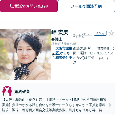
電話でお問い合わせ
メールで面談予約
岬 宏美
大阪府
インタビュー
を見る
弁護士
堺新町法律事務所
大阪市城東
面談方法(対
営業時間：0
区
からも
面・電話・ビデ
9:00~17:00
相談受付中
オなど)は応相
（平日）
談
婚約破棄
【大阪・和歌山・奈良対応】【電話・メール・LINEでの初回無料相談
実施】負担のかかる話し合いを弁護士に一任しませんか？不貞慰謝料
請求／調停／養育費／面会交流等実績多数。気持ちを代弁し再出発を