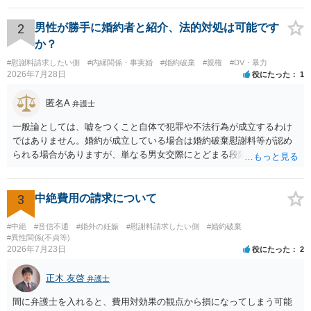
るパターンはありえるものの、本件のような精神的損害が発生したと
明確にいえないような案件において開示がなされる可能性も低いので
2
男性が勝手に婚約者と紹介、法的対処は可能です
はないかと推察します。
か？
#慰謝料請求したい側
#内縁関係・事実婚
#婚約破棄
#親権
#DV・暴力
2026年7月28日
役にたった
1
匿名A
弁護士
一般論としては、嘘をつくこと自体で犯罪や不法行為が成立するわけ
ではありません。婚約が成立している場合は婚約破棄慰謝料等が認め
られる場合がありますが、単なる男女交際にとどまる段階の場合、独
身偽装その他貞操権侵害事案は別として、信頼関係破壊行為について
慰謝料は生じないことが多いと思われます。 お怒りはごもっともです
が、仮に交際を進めたとしても後に相手を信頼できなくなる可能性が
3
中絶費用の請求について
高かったということですので、むしろ結婚しなくてよかったと割り切
って、交際を終わらせるのがよいと思います。
#中絶
#音信不通
#婚外の妊娠
#慰謝料請求したい側
#婚約破棄
#異性関係(不貞等)
2026年7月23日
役にたった
2
正木 友啓
弁護士
間に弁護士を入れると、費用対効果の観点から損になってしまう可能