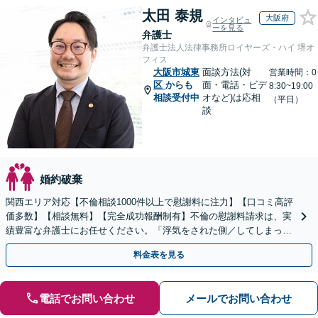
太田 泰規
大阪府
インタビュ
ーを見る
弁護士
弁護士法人法律事務所ロイヤーズ・ハイ 堺オ
フィス
大阪市城東
面談方法(対
営業時間：0
区
からも
面・電話・ビデ
8:30~19:00
相談受付中
オなど)は応相
（平日）
談
婚約破棄
関西エリア対応【不倫相談1000件以上で慰謝料に注力】【口コミ高評
価多数】【相談無料】【完全成功報酬制有】不倫の慰謝料請求は、実
績豊富な弁護士にお任せください。「浮気をされた側／してしまった
側両方対応」人情派弁護士！
料金表を見る
電話でお問い合わせ
メールでお問い合わせ