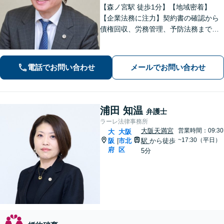
【森ノ宮駅 徒歩1分】【地域密着】
【企業法務に注力】契約書の確認から
債権回収、労務管理、予防法務までサ
ポートいたします。不動産・労働も対
応◎勝訴見込みも率直に伝えますの
で、まずはお気軽にご相談ください。
電話でお問い合わせ
メールでお問い合わせ
浦田 知温
弁護士
ラーレ法律事務所
大阪天満宮
営業時間：09:30
大
大阪
~17:30（平日）
阪
市北
駅
から徒歩
|
府
区
5分