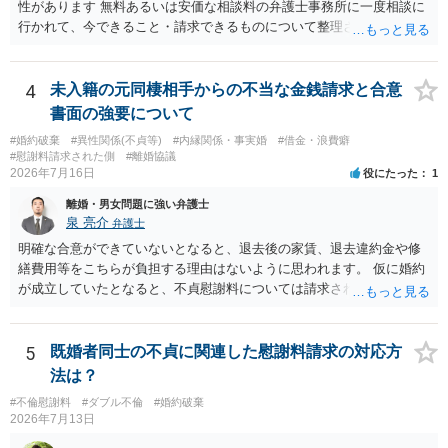
性があります 無料あるいは安価な相談料の弁護士事務所に一度相談に
行かれて、今できること・請求できるものについて整理されるのがよ
いかと思います
4
未入籍の元同棲相手からの不当な金銭請求と合意
書面の強要について
#婚約破棄
#異性関係(不貞等)
#内縁関係・事実婚
#借金・浪費癖
#慰謝料請求された側
#離婚協議
2026年7月16日
役にたった
1
離婚・男女問題に強い弁護士
泉 亮介
弁護士
明確な合意ができていないとなると、退去後の家賃、退去違約金や修
繕費用等をこちらが負担する理由はないように思われます。 仮に婚約
が成立していたとなると、不貞慰謝料については請求される可能性が
あるため検討しておく必要があるでしょう。 弁護士を立てる予定であ
れば早めに弁護士に相談し、弁護士から回答をさせると良いでしょ
う。
5
既婚者同士の不貞に関連した慰謝料請求の対応方
法は？
#不倫慰謝料
#ダブル不倫
#婚約破棄
2026年7月13日