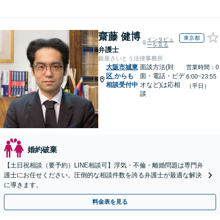
齋藤 健博
東京都
インタビュ
ーを見る
弁護士
銀座さいとう法律事務所
大阪市城東
面談方法(対
営業時間：0
区
からも
面・電話・ビデ
6:00~23:55
相談受付中
オなど)は応相
（平日）
談
婚約破棄
【土日祝相談（要予約）LINE相談可】浮気・不倫・離婚問題は専門弁
護士にお任せください。圧倒的な相談件数を誇る弁護士が最適な解決
に導きます。
料金表を見る