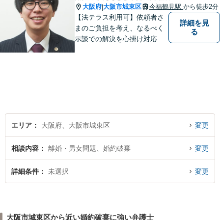
大阪府
大阪市城東区
今福鶴見駅
から徒歩2分
|
【法テラス利用可】依頼者さ
詳細を見
まのご負担を考え、なるべく
る
示談での解決を心掛け対応い
たします。コミュニケーショ
ン力と精神的なタフさが強
み。依頼者さまにとって身近
で頼れる弁護士を目指しま
す。【休日相談可】【今福鶴
見駅2分】
エリア
大阪府、大阪市城東区
変更
相談内容
離婚・男女問題、婚約破棄
変更
詳細条件
未選択
変更
大阪市城東区から近い婚約破棄に強い弁護士