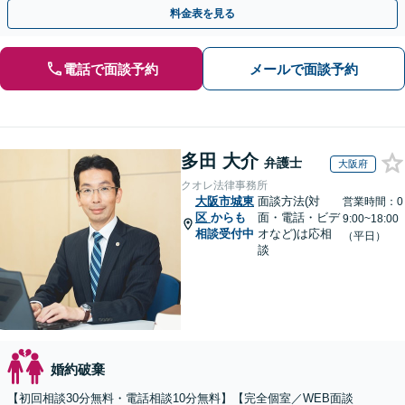
サポート【完全個室】
料金表を見る
電話で面談予約
メールで面談予約
多田 大介
弁護士
大阪府
クオレ法律事務所
大阪市城東
面談方法(対
営業時間：0
区
からも
面・電話・ビデ
9:00~18:00
相談受付中
オなど)は応相
（平日）
談
婚約破棄
【初回相談30分無料・電話相談10分無料】【完全個室／WEB面談