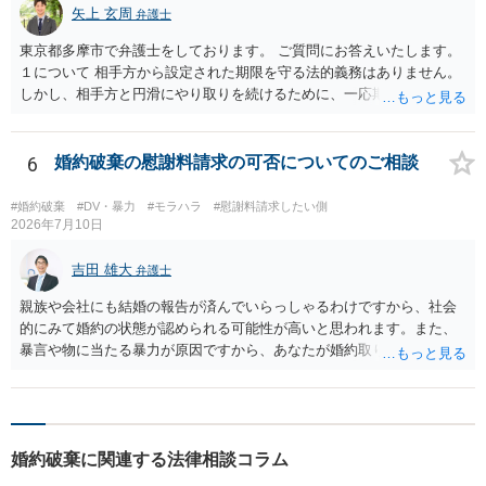
矢上 玄周
弁護士
東京都多摩市で弁護士をしております。 ご質問にお答えいたします。
１について 相手方から設定された期限を守る法的義務はありません。
しかし、相手方と円滑にやり取りを続けるために、一応期限を守って
連絡を取ることもあり得ます。 弁護士に相談してから連絡をしたい
が、期限を守らないのもご不安という場合には、「弁護士に相談して
から連絡するので少々お待ちください」という旨の連絡を入れておく
6
婚約破棄の慰謝料請求の可否についてのご相談
こともあります。 ２について 求償権の請求と婚約破棄の慰謝料請求
は、法的には別の議論ではありますが、事実上の繋がりがないわけで
#婚約破棄
#DV・暴力
#モラハラ
#慰謝料請求したい側
はありません。 例えば、既婚者であるにもかかわらず、結婚するとい
2026年7月10日
うことを匂わせて不貞関係になったというような場合には、求償権の
負担割合が高くなり、婚約破棄の慰謝料も払う必要が生じるという可
吉田 雄大
弁護士
能性もないわけではありません。 ただし、法律上重婚は認められてい
親族や会社にも結婚の報告が済んでいらっしゃるわけですから、社会
ないので、既婚者同士の婚約が成立するかといわれると、成立しない
的にみて婚約の状態が認められる可能性が高いと思われます。また、
と判断される可能性の方が高いと思われます。 ３について 和解をする
暴言や物に当たる暴力が原因ですから、あなたが婚約取りやめを告げ
際には、清算条項という定めを設けることがほとんどです。 清算条項
ることそれ自体もやむを得ないといえます。 婚約を破棄せざるを得な
を定めることによって、「これをもってお互いに今後一切請求しな
かった原因が専ら彼の言動にあるとして、慰謝料請求が認められる可
い」ことを双方が誓約することになります。 上記はあくまでも一般論
能性はあると考えます。 ただ、慰謝料の額については離婚の場合と比
としての回答となります。 詳細なご事情をお伺いすればより適切な回
べると低額になるのが通常です（具体的金額は暴言・暴力の内容にも
答ができるかと存じます。 弁護士に相談すべき事案かと存じますの
婚約破棄に関連する法律相談コラム
よりますので何ともいえません）。
で、お早めにご相談されることをお勧めいたします。