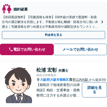
婚約破棄
【初回面談無料】【宅建資格を保有】100件超の実績で慰謝料・財産
分与の適正解決を目指します。不動産が絡む離婚・財産分与に強い弁
護士｜宅建資格を持つ弁護士が不動産売却や減額交渉をワンストップ
でサポートします。
料金表を見る
電話でお問い合わせ
メールでお問い合わせ
松浦 宏彰
弁護士
都島法律事務所
大阪府
大阪市都島区
野江内代駅
から徒歩3分
|
【都島区で地域密着型の法律
詳細を見
相談】相続・交通事故・債務
る
整理に注力する弁護士が親身
に対応。費用や手続きを明確
に説明し、あなたの不安を解