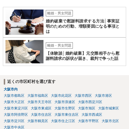
離婚・男女問題
婚約破棄で慰謝料請求する方法│事実証
明のための行動、増額要因になる事項と
は
離婚・男女問題
【体験談│婚約破棄】元交際相手から慰
謝料請求の訴状が届き、裁判で争った話
近くの市区町村を選び直す
大阪市内
大阪市都島区
大阪市福島区
大阪市此花区
大阪市西区
大阪市港区
大阪市大正区
大阪市天王寺区
大阪市浪速区
大阪市西淀川区
大阪市東淀川区
大阪市東成区
大阪市生野区
大阪市旭区
大阪市城東区
大阪市阿倍野区
大阪市住吉区
大阪市東住吉区
大阪市西成区
大阪市淀川区
大阪市鶴見区
大阪市住之江区
大阪市平野区
大阪市北区
大阪市中央区