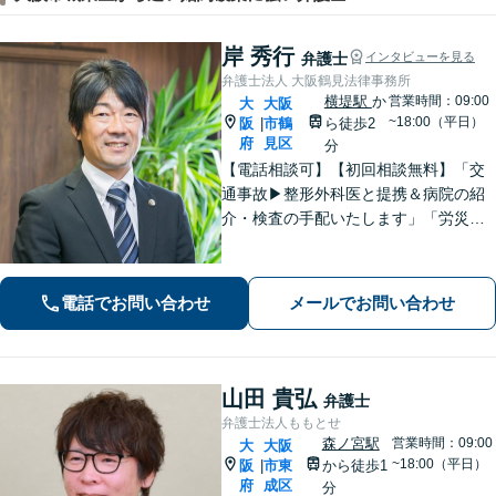
岸 秀行
弁護士
インタビューを見る
弁護士法人 大阪鶴見法律事務所
横堤駅
か
営業時間：09:00
大
大阪
~18:00（平日）
阪
市鶴
ら徒歩2
|
府
見区
分
【電話相談可】【初回相談無料】「交
通事故▶︎整形外科医と提携＆病院の紹
介・検査の手配いたします」「労災の
後遺障害もお任せください」事故後で
きるだけ早期にご相談頂けると助かり
ます。法律問題だけではないトータル
電話でお問い合わせ
メールでお問い合わせ
サポートを目指します【セカンドオピ
ニオン可】
山田 貴弘
弁護士
弁護士法人ももとせ
森ノ宮駅
営業時間：09:00
大
大阪
~18:00（平日）
阪
市東
から徒歩1
|
府
成区
分