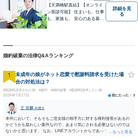
【天満橋駅直結】【オンライ
詳細を見
ン面談可能】 住まいも、仕事
る
も、家族も。 安心のある暮ら
しのための法的サポートを
婚約破棄の法律Q&Aランキング
1
未成年の娘がネット恋愛で慰謝料請求を受けた場
合の対処法は？
#慰謝料請求された側
#裁判
#婚約破棄
#慰謝料請求したい側
2026年7月27日
役にたった
3
王 宣麟
弁護士
本件において、そもそもご息女様の相手方に対する権利侵害があるの
かどうかも疑わしい案件なので、あまり気にされる必要はないのでは
ないかと思います。 なお、LINEアカウントからであっても、そこに紐
づけられた電話番号の開示→携帯電話会社から氏名・住所が開示され