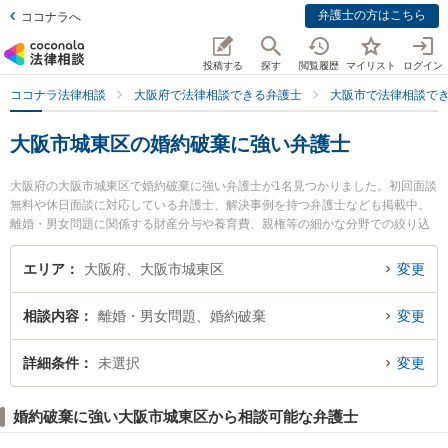
弁護士の方はこちら
ココナラへ
投稿する
探す
閲覧履歴
マイリスト
ログイン
ココナラ法律相談
大阪府で法律相談できる弁護士
大阪市で法律相談で
大阪市城東区の婚約破棄に強い弁護士
大阪府の大阪市城東区で婚約破棄に強い弁護士が1名見つかりました。初回面談
無料や休日面談に対応している弁護士、解決事例を持つ弁護士なども掲載中。
離婚・男女問題に関係する財産分与や養育費、親権等の細かな分野での絞り込
み検索もでき便利です。特に弁護士法人ももとせ 今福法律事務所の辻 和弥弁護
士のプロフィール情報や弁護士費用、強みなどが注目されています。『大阪市
エリア
大阪府、大阪市城東区
変更
城東区で土日や夜間に発生した婚約破棄のトラブルを今すぐに弁護士に相談し
たい』『婚約破棄のトラブル解決の実績豊富な近くの弁護士を検索したい』
相談内容
離婚・男女問題、婚約破棄
変更
『初回相談無料で婚約破棄を法律相談できる大阪市城東区内の弁護士に相談予
約したい』などでお困りの相談者さんにおすすめです。
詳細条件
未選択
変更
婚約破棄に強い大阪市城東区から相談可能な弁護士