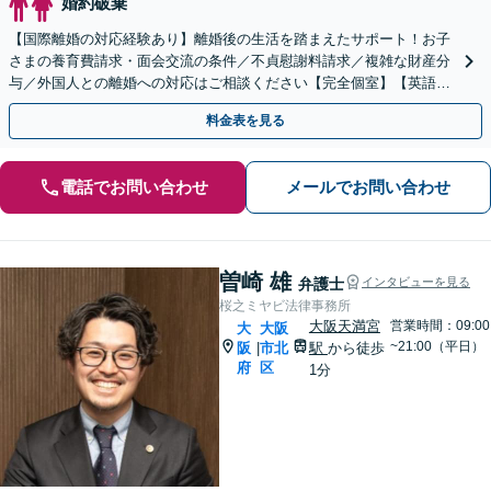
婚約破棄
【国際離婚の対応経験あり】離婚後の生活を踏まえたサポート！お子
さまの養育費請求・面会交流の条件／不貞慰謝料請求／複雑な財産分
与／外国人との離婚への対応はご相談ください【完全個室】【英語対
応可】【大阪天満宮駅5分】
料金表を見る
電話でお問い合わせ
メールでお問い合わせ
曽崎 雄
弁護士
インタビューを見る
桜之ミヤビ法律事務所
大阪天満宮
営業時間：09:00
大
大阪
~21:00（平日）
阪
市北
駅
から徒歩
|
府
区
1分