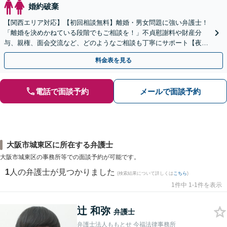
婚約破棄
【関西エリア対応】【初回相談無料】離婚・男女問題に強い弁護士！
「離婚を決めかねている段階でもご相談を！」不貞慰謝料や財産分
与、親権、面会交流など、どのようなご相談も丁寧にサポート【夜
間・休日面談可】【WEB面談】【完全個室】
料金表を見る
電話で面談予約
メールで面談予約
大阪市城東区に所在する弁護士
大阪市城東区の事務所等での面談予約が可能です。
1
人の弁護士が見つかりました
(検索結果について詳しくは
こちら
)
1件中 1-1件を表示
辻 和弥
弁護士
弁護士法人ももとせ 今福法律事務所