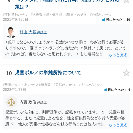
9
策は？
#不同意わいせつ
#名誉毀損罪・侮辱罪
#盗撮・のぞき
#公然わいせつ
2021年9月25日
役にたった
10
村山 大基
弁護士
>犯罪になるのでしょうか？ 公然わいせつ罪は、わざと行う必要があ
りますので、 寝ぼけてベランダに出たがすぐ気付いて戻った、という
のであれば、当たらないと思われます。 ＞もし逮捕などされたらどう
したらよいでしょうか。 当番弁護士を呼ぶように警察に伝えましょ
う。 当番弁護士というのは、捕まったばかりの方に会いに行き、 無料
で１回助言してくれる弁護士のことです。 ただ、お書きいただいた事
10
児童ポルノの単純所持について
情からすると逮捕の可能性は高くないと思います。
#児童ポルノ・わいせつ物頒布等
#公然わいせつ
#リベンジポルノ
2022年1月7日
役にたった
4
内藤 政信
弁護士
児童ポルノ法2条に、判断基準が、記載されています。 １，児童を相
手とする、または児童による性交、性交類似行為などを行う児童の姿
態 ２，他人が児童の性器などを触る行為または他人の性器などを触る
行為などを行う児童の姿態であり、性欲を興奮させる、または刺激す