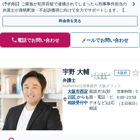
(予約制)】ご家族が犯罪容疑で逮捕されてしまったら刑事事件担当の
弁護士が身柄釈放・不起訴獲得に向けて全力でサポートします。【毎
月100名以上の相談実績】【全国対応】
料金表を見る
電話でお問い合わせ
メールでお問い合わせ
宇野 大輔
大阪府
インタビュ
ーを見る
弁護士
Authense法律事務所 大阪オフィス
大阪市西淀
面談方法(対
営業時間：0
川区
からも
面・電話・ビ
6:00~23:59
相談受付中
デオなど)は応
（土日祝日）
相談