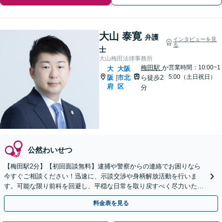
大山 泰寛
弁護
インタビューを見
る
士
大山梅田法律事務所
梅田駅
か
営業時間：10:00~1
大
大阪
5:00（土日祝日）
阪
市北
ら徒歩2
|
府
区
分
公然わいせつ
【梅田駅2分】【初回面談無料】逮捕や警察からの連絡でお困りなら
今すぐご相談ください！迅速に、示談交渉や身柄解放活動を行いま
す。可能な限り前科を回避し、平穏な日常を取り戻すべく尽力いたし
ます【休日・夜間相談可】
料金表を見る