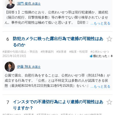
濵門 俊也
弁護士
【回答１】ご指摘のとおり、公然わいせつ罪は現行犯逮捕か、連続犯
（隔日の犯行、目撃情報多数）等の事件でない限り検挙されていませ
ん。事件化の可能性は極めて低いと思います。 【回答２】先に指摘し
たとおり、本件は事件化されません。
6
防犯カメラに映った露出行為で逮捕の可能性はあ
るのか
#逮捕や勾留の阻止・準抗告
#刑事裁判
#加害者
#痴漢・性犯罪
#公然わいせつ
2021年10月19日
役にたった
8
伊藤 翔太
弁護士
公園で露出、自慰行為をすることは、公然わいせつ罪（刑法174条）が
成立する行為です。「公然」とは不特定又は多数の人が認識できる状
態（最決昭和32年5月22日刑集11巻5号1526頁）をいいます。公園は不
特定多数の人間が利用する場所ですので、この場所で、露出や自慰を
することは公然わいせつとなるでしょう。このような行為は実際に不
特定多数の者に認識される必要まではありません。 ですので、事実と
7
インスタでの不適切行為により逮捕の可能性はあ
して公然わいせつ罪が成立している可能性が高いですし、防犯カメラ
りますか？
に写っているとすればそれが証拠となるため、なんらかの刑事処分が
#公然わいせつ
#加害者
#不同意わいせつ
#児童ポルノ・わいせつ物頒布等