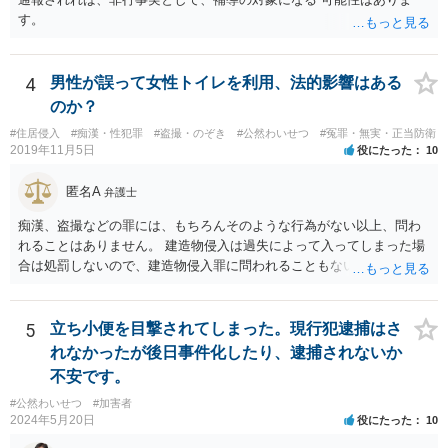
す。
4
男性が誤って女性トイレを利用、法的影響はある
のか？
#住居侵入
#痴漢・性犯罪
#盗撮・のぞき
#公然わいせつ
#冤罪・無実・正当防衛
2019年11月5日
役にたった
10
匿名A
弁護士
痴漢、盗撮などの罪には、もちろんそのような行為がない以上、問わ
れることはありません。 建造物侵入は過失によって入ってしまった場
合は処罰しないので、建造物侵入罪に問われることもないでしょう。
自ら警察署に行っていることから、逃亡のおそれも認められず逮捕さ
れることもないでしょうし、そのまま帰された以上おそらく立件もさ
れず取り調べもないと思います。
5
立ち小便を目撃されてしまった。現行犯逮捕はさ
れなかったが後日事件化したり、逮捕されないか
不安です。
#公然わいせつ
#加害者
2024年5月20日
役にたった
10