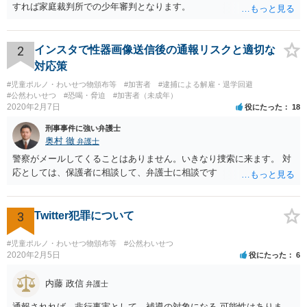
すれば家庭裁判所での少年審判となります。
2
インスタで性器画像送信後の通報リスクと適切な
対応策
#児童ポルノ・わいせつ物頒布等
#加害者
#逮捕による解雇・退学回避
#公然わいせつ
#恐喝・脅迫
#加害者（未成年）
2020年2月7日
役にたった
18
刑事事件に強い弁護士
奥村 徹
弁護士
警察がメールしてくることはありません。いきなり捜索に来ます。 対
応としては、保護者に相談して、弁護士に相談です
3
Twitter犯罪について
#児童ポルノ・わいせつ物頒布等
#公然わいせつ
2020年2月5日
役にたった
6
内藤 政信
弁護士
通報されれば、非行事実として、補導の対象になる 可能性はありま