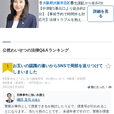
大阪府
大阪市北区
中津駅
から徒歩2分
|
【中津駅1番出口より徒歩約2
詳細を見
分】【事前予約で時間外も対
る
応可】法律トラブルを抱える
皆様のお役に立てるよう、誠
心誠意対応しております。 弁
護士業務だけではなく、会計
業務、税務処理等も対応して
おります。 お気軽にご相談く
公然わいせつの法律Q&Aランキング
ださい。
1
お互いの認識の違いからSNSで局部を送りつけて
しまいました
#児童ポルノ・わいせつ物頒布等
#公然わいせつ
#痴漢・性犯罪
#加害者（未成年）
#不同意わいせつ
2021年2月18日
役にたった
25
刑事事件に強い弁護士
磯田 直也
弁護士
警察が事件として捜査できるか検討したうえで、捜査等が行われるこ
とになります。 当たり前のことです。 未成年者ですので、警察が捜査