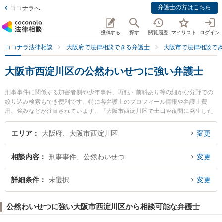
弁護士の方はこちら
ココナラへ
投稿する
探す
閲覧履歴
マイリスト
ログイン
ココナラ法律相談
大阪府で法律相談できる弁護士
大阪市で法律相談で
大阪市西淀川区の公然わいせつに強い弁護士
刑事事件に関係する加害者側や少年事件、再犯・前科あり等の細かな分野での
絞り込み検索もでき便利です。特に各弁護士のプロフィール情報や弁護士費
用、強みなどが注目されています。『大阪市西淀川区で土日や夜間に発生した
公然わいせつのトラブルを今すぐに弁護士に相談したい』『公然わいせつのト
ラブル解決の実績豊富な近くの弁護士を検索したい』『初回相談無料で公然わ
エリア
大阪府、大阪市西淀川区
変更
いせつを法律相談できる大阪市西淀川区内の弁護士に相談予約したい』などで
お困りの相談者さんにおすすめです。
相談内容
刑事事件、公然わいせつ
変更
詳細条件
未選択
変更
公然わいせつに強い大阪市西淀川区から相談可能な弁護士