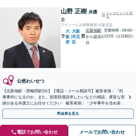
山野 正樹
弁護
インタビューを見
る
士
アディーレ法律事務所 大阪支店
北新地駅
営業時間：09:00~
大
大阪
23:55（土日祝日）
阪
市北
から徒歩2
|
府
区
分
公然わいせつ
【北新地駅・西梅田駅2分】【電話・メール相談可】被害者側：「刑
事事件になるのか、また、損害賠償請求したいなどの相談」豊富な実
績がある弁護士にお任せください 被害者側：「少年事件を含め多く
の事件を経験」豊富な実績が豊富な弁護士にお任せください
料金表を見る
電話でお問い合わせ
メールでお問い合わせ