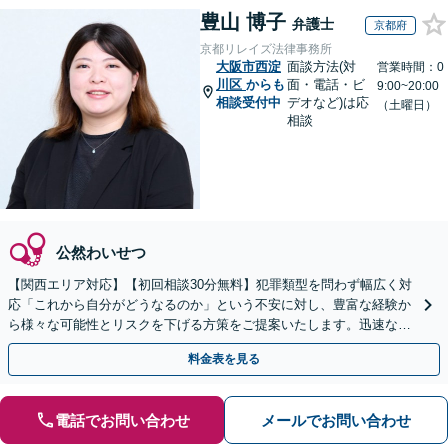
豊山 博子
弁護士
京都府
京都リレイズ法律事務所
大阪市西淀
面談方法(対
営業時間：0
川区
からも
面・電話・ビ
9:00~20:00
相談受付中
デオなど)は応
（土曜日）
相談
公然わいせつ
【関西エリア対応】【初回相談30分無料】犯罪類型を問わず幅広く対
応「これから自分がどうなるのか」という不安に対し、豊富な経験か
ら様々な可能性とリスクを下げる方策をご提案いたします。迅速なレ
スポンス体制で臨機応変に対応【休日・夜間相談可】
料金表を見る
電話でお問い合わせ
メールでお問い合わせ