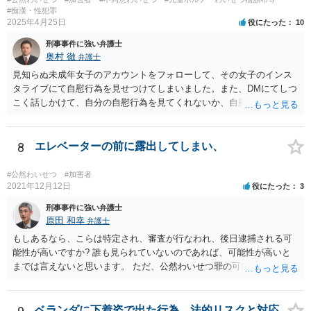
なされる可能性はあります。もちろん逮捕されるリスクもございます
#痴漢・性犯罪
が、そこは他に逃亡や罪証隠滅の可能性等も考慮しなければならない
2025年4月25日
役にたった
10
ので、なんともいえません（ただし、ご質問のないようからするとそ
刑事事件に強い弁護士
れほど逮捕リスクは高くないのではないかと思います）。
奥村 徹
弁護士
見知らぬ未成年女子のアカウントをフォローして、その女子のインス
タライブにて自慰行為を見せつけてしまいました。また、DMにてしつ
こく話しかけて、自分の自慰行為を見てくれないか、自慰行為を見せ
てくれないかと何度も頼んでしまいました。 という行為は、青少年条
例違反（わいせつ行為）や公然わいせつ罪を疑われる行為で、警察に
知られれば捜査が始まるでしょう。 逮捕される危険はありますが、
8
エレベーターの前に露出してしまい、
可能性の％はわかりません。 対応としては自首は有効だとは思います
が、なかなな自首として受理されることがないのと、あちらがどの警
#公然わいせつ
#加害者
察なのかがわからないとあちらの警察に検挙されることもあるので、
2021年12月12日
役にたった
3
容易ではない感じです
刑事事件に強い弁護士
原田 和幸
弁護士
もしあるなら、こらは特定され、審査が行なわれ、後日逮捕される可
能性が高いですか? 誰も見られていないのであれば、可能性が高いと
までは言えないと思います。 ただ、公然わいせつ罪の可能性がありま
すので、今後は止めたほうがよいと思います。
ベランダに下着姿で出た行為、法的リスクと対応