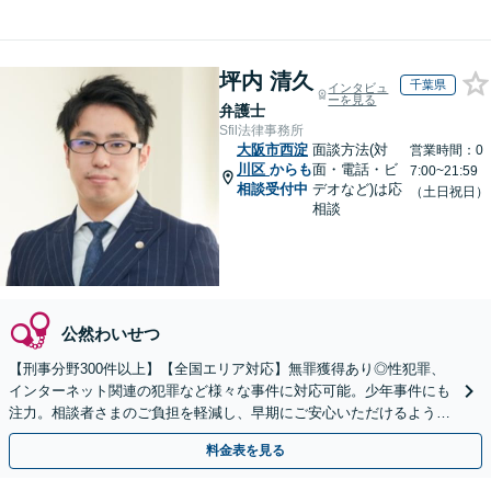
坪内 清久
千葉県
インタビュ
ーを見る
弁護士
Sfil法律事務所
大阪市西淀
面談方法(対
営業時間：0
川区
からも
面・電話・ビ
7:00~21:59
相談受付中
デオなど)は応
（土日祝日）
相談
公然わいせつ
【刑事分野300件以上】【全国エリア対応】無罪獲得あり◎性犯罪、
インターネット関連の犯罪など様々な事件に対応可能。少年事件にも
注力。相談者さまのご負担を軽減し、早期にご安心いただけるよう尽
力します【遠方のご依頼可】【裁判員裁判の経験あり】
料金表を見る