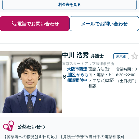
動を行います。
料金表を見る
電話でお問い合わせ
メールでお問い合わせ
中川 浩秀
弁護士
東京都
東京スタートアップ法律事務所
大阪市西淀
面談方法(対
営業時間：0
川区
からも
面・電話・ビ
6:30~22:00
相談受付中
デオなど)は応
（土日祝日）
相談
公然わいせつ
【警察署への接見は即日対応】【弁護士待機中/当日中の電話相談可