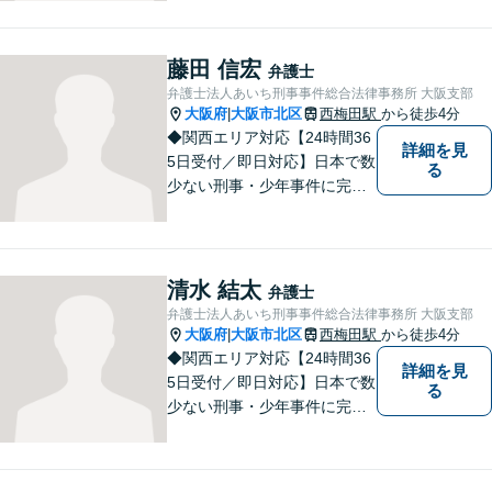
所！相談件数24,700件以上、
不起訴・無罪獲得2,800件以
上、多数の釈放保釈実績で依
藤田 信宏
弁護士
頼者の社会復帰を強力に弁護
弁護士法人あいち刑事事件総合法律事務所 大阪支部
します。
大阪府
大阪市北区
西梅田駅
から徒歩4分
|
◆関西エリア対応【24時間36
詳細を見
5日受付／即日対応】日本で数
る
少ない刑事・少年事件に完全
特化した全国的刑事総合法律
事務所！相談件数24,700件以
上、不起訴・無罪獲得2,800件
以上、多数の釈放保釈実績で
清水 結太
弁護士
依頼者の社会復帰を強力に弁
弁護士法人あいち刑事事件総合法律事務所 大阪支部
護します。
大阪府
大阪市北区
西梅田駅
から徒歩4分
|
◆関西エリア対応【24時間36
詳細を見
5日受付／即日対応】日本で数
る
少ない刑事・少年事件に完全
特化した全国的刑事総合法律
事務所！相談件数24,700件以
上、不起訴・無罪獲得2,800件