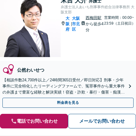
末吉 大介
弁護士
弁護士法人あいち刑事事件総合法律事務所 大
阪支部
西梅田駅
営業時間：00:00~
大
大阪
23:59（土日祝日）
阪
市北
から徒歩4
|
府
区
分
公然わいせつ
【相談件数24,700件以上／24時間365日受付／即日対応】刑事・少年
事件に完全特化したリーディングファームで、冤罪事件から重大事件
の弁護まで豊富な経験と解決実績！窃盗・詐欺・暴行・傷害・痴漢・
盗撮・薬物犯罪など幅広い分野に対応可能です！
料金表を見る
電話でお問い合わせ
メールでお問い合わせ