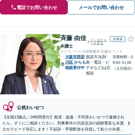
電話でお問い合わせ
メールでお問い合わせ
斉藤 由佳
北海道
インタビュ
ーを見る
弁護士
ネクスパート法律事務所 札幌オフィス
大阪市西淀
面談方法(対
営業時間：0
川区
からも
面・電話・ビ
9:00~21:00
相談受付中
デオなど)は応
（土日祝日）
相談
公然わいせつ
【全国13拠点／24時間受付】痴漢・盗撮・不同意わいせつで逮捕され
たら、すぐにご相談ください。刑事事件の示談交渉の経験豊富な弁護
士がスピード対応します！不起訴・早期釈放を目指して粘りの弁護活