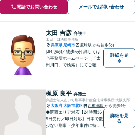
電話でお問い合わせ
メールでお問い合わせ
太田 吉彦
弁護士
太田川口法律事務所
兵庫県
尼崎市
尼崎駅
から徒歩5分
|
[JR尼崎駅 徒歩5分] 詳しくは
詳細を見
当事務所ホームページ（「太
る
田川口」で検索）にてご確認
ください。
梶原 良平
弁護士
弁護士法人あいち刑事事件総合法律事務所 大阪支部
大阪府
大阪市北区
西梅田駅
から徒歩4分
|
◆関西エリア対応【24時間36
詳細を見
5日受付／即日対応】日本で数
る
少ない刑事・少年事件に特化
した全国的刑事総合法律事務