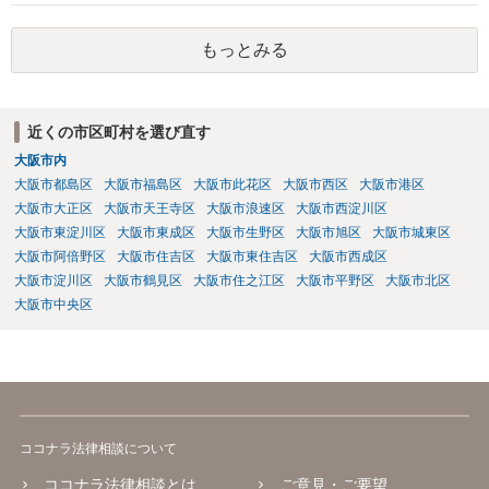
るもの ３、衣服の全部または一部を着けない児童の姿態であり、殊更
に児童の性的な部位(性器・性器の周辺・臀部・胸部)が露出または強調
もっとみる
されているものであり、性欲を興奮させる、または刺激するもの これ
らにあたらないという判断でしょう。 したがって、入手しても問題な
いですね。
近くの市区町村を選び直す
大阪市内
大阪市都島区
大阪市福島区
大阪市此花区
大阪市西区
大阪市港区
大阪市大正区
大阪市天王寺区
大阪市浪速区
大阪市西淀川区
大阪市東淀川区
大阪市東成区
大阪市生野区
大阪市旭区
大阪市城東区
大阪市阿倍野区
大阪市住吉区
大阪市東住吉区
大阪市西成区
大阪市淀川区
大阪市鶴見区
大阪市住之江区
大阪市平野区
大阪市北区
大阪市中央区
ココナラ法律相談について
ココナラ法律相談とは
ご意見・ご要望