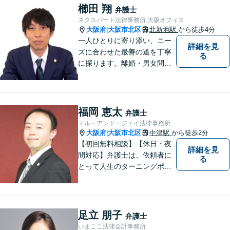
以上、多数の釈放保釈実績で
櫛田 翔
弁護士
依頼者の社会復帰を強力に弁
ネクスパート法律事務所 大阪オフィス
護します。
大阪府
大阪市北区
北新地駅
から徒歩4分
|
一人ひとりに寄り添い、ニー
詳細を見
ズに合わせた最善の道を丁寧
る
に探ります。離婚・男女問題
から債務整理、交通事故、相
続、刑事事件まで、幅広い問
題に対応。明るい未来への一
歩を踏み出せるよう、力強い
福岡 恵太
弁護士
味方として解決まで伴走しま
エル・アンド・ジェイ法律事務所
す【初回相談無料】【分割払
大阪府
大阪市北区
中津駅
から徒歩2分
|
い可】
【初回無料相談】【休日・夜
詳細を見
間対応】弁護士は、依頼者に
る
とって人生のターニングポイ
ントを共にするパートナー。
速やかで永続的な問題解決を
図ります。お困りの方は、抱
え込むことなくまずはご相談
足立 朋子
弁護士
ください。【完全個室対応】
いまここ法律会計事務所