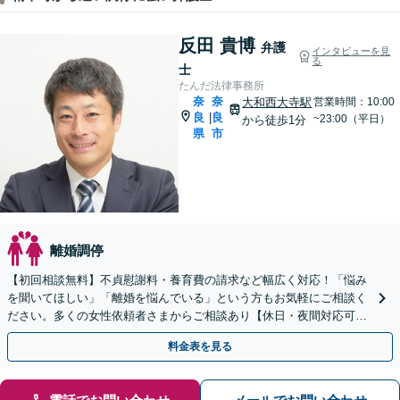
反田 貴博
弁護
インタビューを見
る
士
たんだ法律事務所
奈
奈
大和西大寺駅
営業時間：10:00
良
良
|
~23:00（平日）
から徒歩1分
県
市
離婚調停
【初回相談無料】不貞慰謝料・養育費の請求など幅広く対応！「悩み
を聞いてほしい」「離婚を悩んでいる」という方もお気軽にご相談く
ださい。多くの女性依頼者さまからご相談あり【休日・夜間対応可】
【大和西大寺駅1分】
料金表を見る