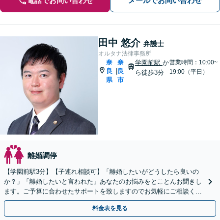
電話でお問い合わせ
メールでお問い合わせ
田中 悠介
弁護士
オルタナ法律事務所
奈
奈
学園前駅
か
営業時間：10:00~
良
良
|
19:00（平日）
ら徒歩3分
県
市
離婚調停
【学園前駅3分】【子連れ相談可】「離婚したいがどうしたら良いの
か？」「離婚したいと言われた」あなたのお悩みをとことんお聞きし
ます。ご予算に合わせたサポートを致しますのでお気軽にご相談くだ
さい。【完全個室】【法テラス利用可】【初回面談無料】
料金表を見る