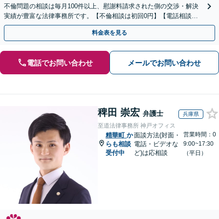
不倫問題の相談は毎月100件以上、慰謝料請求された側の交渉・解決
実績が豊富な法律事務所です。【不倫相談は初回0円】【電話相談で
ご契約まで対応可/来所不要】
料金表を見る
電話でお問い合わせ
メールでお問い合わせ
稗田 崇宏
弁護士
兵庫県
至道法律事務所 神戸オフィス
営業時間：0
精華町
か
面談方法(対面・
らも相談
電話・ビデオな
9:00~17:30
受付中
ど)は応相談
（平日）