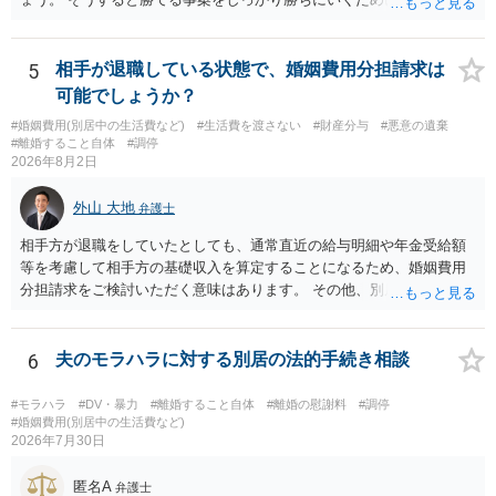
任を強くおすすめします。
5
相手が退職している状態で、婚姻費用分担請求は
可能でしょうか？
#婚姻費用(別居中の生活費など)
#生活費を渡さない
#財産分与
#悪意の遺棄
#離婚すること自体
#調停
2026年8月2日
外山 大地
弁護士
相手方が退職をしていたとしても、通常直近の給与明細や年金受給額
等を考慮して相手方の基礎収入を算定することになるため、婚姻費用
分担請求をご検討いただく意味はあります。 その他、別居の経緯、質
問者様の年収、監護されているお子様がいるかといった事情をふまえ
て、ご検討いただくのが良いかと思います。
6
夫のモラハラに対する別居の法的手続き相談
#モラハラ
#DV・暴力
#離婚すること自体
#離婚の慰謝料
#調停
#婚姻費用(別居中の生活費など)
2026年7月30日
匿名A
弁護士