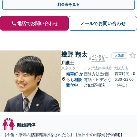
料金表を見る
電話でお問い合わせ
メールでお問い合わせ
幾野 翔太
大阪府
インタビュ
ーを見る
弁護士
東京スタートアップ法律事務所 大阪支店
営業時間：0
精華町
か
面談方法(対面・
らも相談
電話・ビデオな
6:30~22:00
受付中
ど)は応相談
（平日）
離婚調停
【不倫・浮気の慰謝料請求をされたら】【当日中の相談可(予約制)】