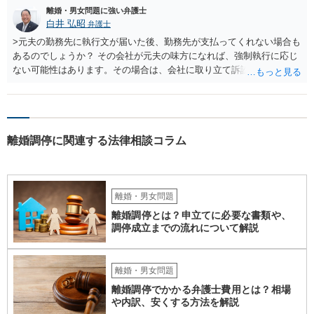
離婚・男女問題に強い弁護士
白井 弘昭
弁護士
>元夫の勤務先に執行文が届いた後、勤務先が支払ってくれない場合も
あるのでしょうか？ その会社が元夫の味方になれば、強制執行に応じ
ない可能性はあります。その場合は、会社に取り立て訴訟を行うこと
で、会社から取り立てることができます。 その他、預金を探して差し
押さえ、元夫名義の車の差し押さえ競売などを検討します。 ＞何もで
きなかった場合は、公正証書の原本は戻ってくるのでしょうか？ 取れ
ても取れなくても、執行裁判所に原本の還付請求を行えば還付されま
離婚調停に関連する法律相談コラム
す。 ＞他の弁護士さんに再度依頼できるのでしょうか？ できます。た
だ、取れなかった場合に取り立て訴訟等を起こしてもらえば、他の弁
護士に頼む必要は無いでしょう。 以上、ご参考まで。
離婚・男女問題
離婚調停とは？申立てに必要な書類や、
調停成立までの流れについて解説
離婚・男女問題
離婚調停でかかる弁護士費用とは？相場
や内訳、安くする方法を解説