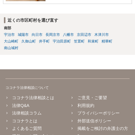
近くの市区町村を選び直す
南部
宇治市
城陽市
向日市
長岡京市
八幡市
京田辺市
木津川市
大山崎町
久御山町
井手町
宇治田原町
笠置町
和束町
精華町
南山城村
ココナラ法律相談について
ココナラ法律相談とは
ご意見・ご要望
法律Q&A
利用規約
法律相談コラム
プライバシーポリシー
ココナラとは
外部送信ポリシー
よくあるご質問
掲載をご検討の弁護士の方