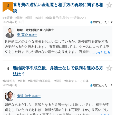
償金の支払いが必要になります。
3
養育費の過払い金返還と相手方の再婚に関する相
談
#養育費
#親権
#調停
#裁判
#婚姻費用(別居中の生活費など)
2026年7月30日
役にたった
2
離婚・男女問題に強い弁護士
泉 亮介
弁護士
具体的にどのような主張をお互いにしているか、調停資料を確認する
必要があるかと思われます。 養育費に関しては、ケースによっては申
立をした時までしか遡れない場合もありえます。 再婚後の相手方の行
動がどのようなものであったのかも重要であるため、相手が再婚後の
養育費に関するやりとり等があればそちらについても確認する必要が
あるでしょう。 公開相談の場での回答よりも個別に弁護士にご相談さ
4
離婚調停不成立後、弁護士なしで裁判を進める方
れることをお勧めいたします。
法は？
#財産分与
#審判
#異性関係(不貞等)
#調停
#離婚すること自体
2026年8月3日
役にたった
1
鬼沢 健士
弁護士
調停ならまだしも、訴訟となると弁護士なしは厳しいです。 相手が不
貞をしていたのであれば、離婚が認められる可能性はかなり高いでし
ょう。 そうすると勝てる事案をしっかり勝ちにいくためにも弁護士委