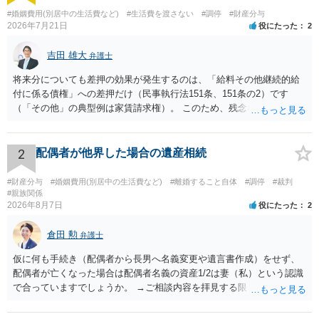
#婚姻費用(別居中の生活費など)
#生活費を渡さない
#調停
#財産分与
2026年7月21日
役にたった
2
吉田 雄大
弁護士
将来分についても差押の効果が発生するのは、「給料その他継続的給
付に係る債権」への差押だけ（民事執行法151条、151条の2）です
（「その他」の典型例は家賃請求権）。 このため、残念ながらお答え
は否です。つまり、不動産を差し押さえた場合には、申立時までの分
のみが配当の対象です。
2
配偶者が他界した場合の遺産相続
#財産分与
#婚姻費用(別居中の生活費など)
#離婚すること自体
#調停
#裁判
#親族関係
2026年8月7日
役にたった
2
倉田 勲
弁護士
仮に何も手続き（配偶者から長男へ名義変更や遺言書作成）をせず、
配偶者が亡くなった場合は配偶者名義の資産1/2は妻（私）という認識
で合っていますでしょうか。 →ご相談内容を拝見する限りでは、その
認識で合ってはいます。 なお、逆に１/２しか権利がないため、自宅を
完全に所有する場合は、他の相続人に対して自宅の評価額の１/２の代