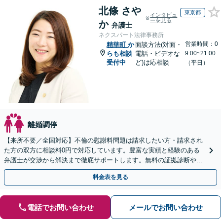
北條 さや
東京都
インタビュ
ーを見る
か
弁護士
ネクスパート法律事務所
営業時間：0
精華町
か
面談方法(対面・
らも相談
電話・ビデオな
9:00~21:00
受付中
ど)は応相談
（平日）
離婚調停
【来所不要／全国対応】不倫の慰謝料問題は請求したい方・請求され
た方の双方に相談料0円で対応しています。豊富な実績と経験のある
弁護士が交渉から解決まで徹底サポートします。無料の証拠診断や着
手金の返還保証もありますので安心してご相談ください。
料金表を見る
電話でお問い合わせ
メールでお問い合わせ