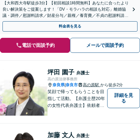
【大和西大寺駅徒歩3分】【初回相談1時間無料】あなたに合ったより
良い解決策をご提案します！「DV・モラハラの相談も対応」離婚協
議・調停／慰謝料請求／財産分与／親権／養育費／不貞の慰謝料請求
など【完全個室】【キッズスペース有り♪お子様連れ可】
料金表を見る
電話で面談予約
メールで面談予約
坪田 園子
弁護士
高の原法律事務所
奈良県
奈良市
高の原駅
から徒歩2分
|
笑顔で帰ってもらうことを目
詳細を見
指して活動。【弁護士歴20年
る
の女性代表弁護士】依頼者の
納得のできる結果に向けて最
善を尽くします。【元非常勤
調停官の経験】交渉ごとなら
お任せください！あなたのお
加藤 文人
弁護士
悩み、とことんお聞きしま