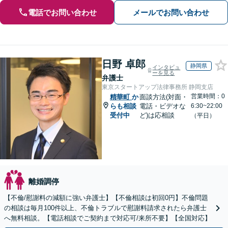
電話でお問い合わせ
メールでお問い合わせ
日野 卓郎
静岡県
インタビュ
ーを見る
弁護士
東京スタートアップ法律事務所 静岡支店
営業時間：0
精華町
か
面談方法(対面・
らも相談
電話・ビデオな
6:30~22:00
受付中
ど)は応相談
（平日）
離婚調停
【不倫/慰謝料の減額に強い弁護士】【不倫相談は初回0円】不倫問題
の相談は毎月100件以上、不倫トラブルで慰謝料請求されたら弁護士
へ無料相談。【電話相談でご契約まで対応可/来所不要】【全国対応】