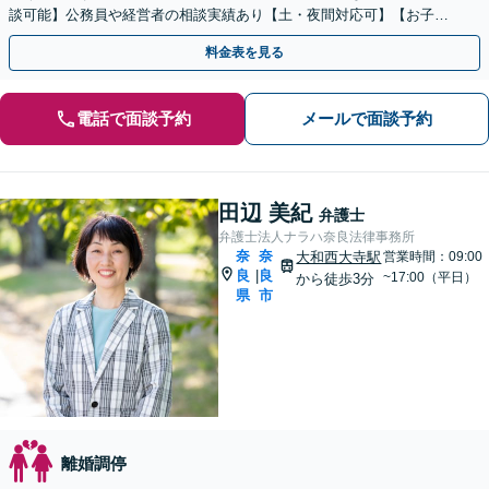
談可能】公務員や経営者の相談実績あり【土・夜間対応可】【お子様
連れOK】
料金表を見る
電話で面談予約
メールで面談予約
田辺 美紀
弁護士
弁護士法人ナラハ奈良法律事務所
奈
奈
大和西大寺駅
営業時間：09:00
良
良
|
~17:00（平日）
から徒歩3分
県
市
離婚調停