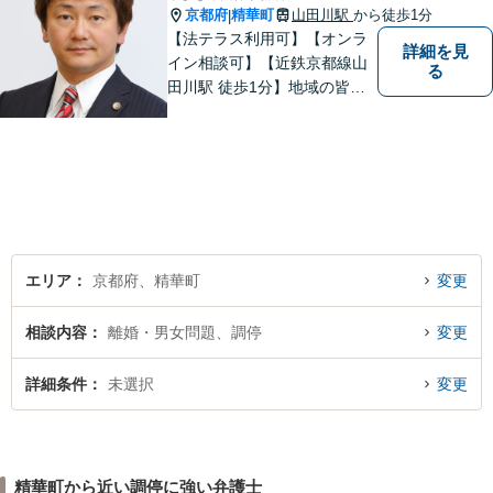
京都府
精華町
山田川駅
から徒歩1分
|
【法テラス利用可】【オンラ
詳細を見
イン相談可】【近鉄京都線山
る
田川駅 徒歩1分】地域の皆様
にとって最初に、何でも相談
できる場所でありたいと心が
けています
エリア
京都府、精華町
変更
相談内容
離婚・男女問題、調停
変更
詳細条件
未選択
変更
精華町から近い調停に強い弁護士