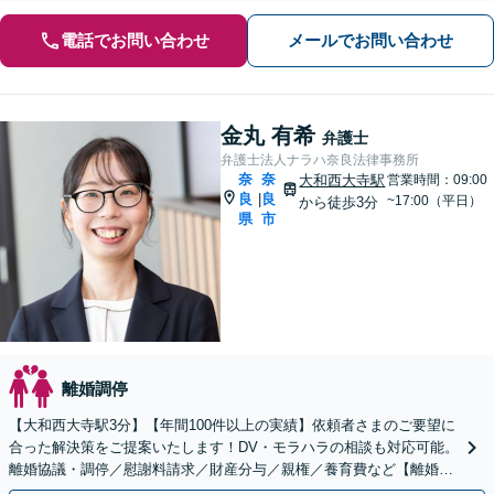
電話でお問い合わせ
メールでお問い合わせ
金丸 有希
弁護士
弁護士法人ナラハ奈良法律事務所
奈
奈
大和西大寺駅
営業時間：09:00
良
良
|
~17:00（平日）
から徒歩3分
県
市
離婚調停
【大和西大寺駅3分】【年間100件以上の実績】依頼者さまのご要望に
合った解決策をご提案いたします！DV・モラハラの相談も対応可能。
離婚協議・調停／慰謝料請求／財産分与／親権／養育費など【離婚の
初回60分相談無料】【お子さま連れOK】