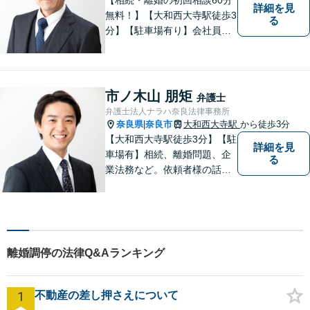
詳細を見
無料！】【大和西大寺駅徒歩3
る
分】【駐車場有り】会社員を
経験したことで「普通の人」
の感覚を大切にしています。
少しでも気になることがあり
ましたら、どうぞお気軽にご
市ノ木山 朋矩
弁護士
相談ください。【お子様連れ
弁護士法人ナラハ奈良法律事務所
相談可】
奈良県
奈良市
大和西大寺駅
から徒歩3分
|
【大和西大寺駅徒歩3分】【駐
詳細を見
車場有】相続、離婚問題、企
る
業法務など。依頼者様の話を
親身になって聞き、最善の方
向性を示す弁護士でありたい
と思っています。「こんなこ
と聞いても良いのかな」など
と思わず、ぜひ一度ご相談く
離婚調停の法律Q&Aランキング
ださい。【お子様連れ相談
可】
1
不動産の差し押さえについて