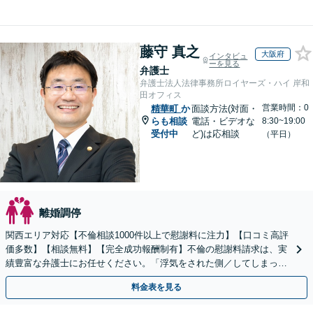
藤守 真之
大阪府
インタビュ
ーを見る
弁護士
弁護士法人法律事務所ロイヤーズ・ハイ 岸和
田オフィス
営業時間：0
精華町
か
面談方法(対面・
らも相談
電話・ビデオな
8:30~19:00
受付中
ど)は応相談
（平日）
離婚調停
関西エリア対応【不倫相談1000件以上で慰謝料に注力】【口コミ高評
価多数】【相談無料】【完全成功報酬制有】不倫の慰謝料請求は、実
績豊富な弁護士にお任せください。「浮気をされた側／してしまった
側両方対応」人情派弁護士！
料金表を見る