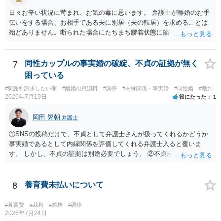
日々お辛い状況に苛まれ、お気の毒に思います。 弁護士が離婚のお手
伝いをする場合、お相手である夫に別居（夫の転居）を求めることは
殆どありません。断られた場合にたちまち膠着状態に陥ってしまうの
と、同居中の依頼者ご本人をますます窮地に陥らせてしまう可能性が
高いためです。 実務的には、ご相談者さまが転居する形で離婚協議等
を進める選択を採らざるを得ないことが圧倒的多数です。
7
同性カップルの事実婚の破綻、不貞の証拠が無く
困っている
#慰謝料請求したい側
#離婚の慰謝料
#調停
#内縁関係・事実婚
#同性婚
#裁判
2026年7月19日
役にたった
1
岡田 晃朝
弁護士
①SNSの投稿だけで、不貞として弁護士さんが扱ってくれるかどうか
事実婚であるとして内縁関係を評価してくれる弁護士入ると覆いま
す。 しかし、不貞の証拠は別途必要でしょう。 ②不貞が認められない
のであれば、こちらが別れを承諾してはいるが、一方的な事実婚の解
消にあたるかどうか そこは協議の余地はあるかもしれませんが、離婚
の場合も相互に帰責性が無ければ（立証できなければ）、慰謝料など
8
養育費未払いについて
は無いので、意味があるかでしょうね。
#養育費
#裁判
#親権
#調停
2026年7月24日