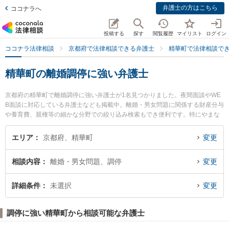
弁護士の方はこちら
ココナラへ
投稿する
探す
閲覧履歴
マイリスト
ログイン
ココナラ法律相談
京都府で法律相談できる弁護士
精華町で法律相談で
精華町の離婚調停に強い弁護士
京都府の精華町で離婚調停に強い弁護士が1名見つかりました。夜間面談やWE
B面談に対応している弁護士なども掲載中。離婚・男女問題に関係する財産分与
や養育費、親権等の細かな分野での絞り込み検索もでき便利です。特にやまな
み法律事務所の橘 英樹弁護士のプロフィール情報や弁護士費用、強みなどが注
目されています。『精華町で土日や夜間に発生した離婚調停のトラブルを今す
エリア
京都府、精華町
変更
ぐに弁護士に相談したい』『離婚調停のトラブル解決の実績豊富な近くの弁護
士を検索したい』『初回相談無料で離婚調停を法律相談できる精華町内の弁護
相談内容
離婚・男女問題、調停
変更
士に相談予約したい』などでお困りの相談者さんにおすすめです。
詳細条件
未選択
変更
調停に強い精華町から相談可能な弁護士