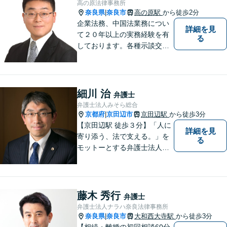
高の原法律事務所
す。
奈良県
奈良市
高の原駅
から徒歩2分
|
企業法務、中国法業務につい
詳細を見
て２０年以上の実務経験を有
る
しております。各種示談交
渉、契約案件、海外取引等で
お悩みの場合は、お気軽にご
連絡ください。
細川 治
弁護士
弁護士法人みそら総合
京都府
京田辺市
京田辺駅
から徒歩3分
|
【京田辺駅 徒歩３分】「人に
詳細を見
寄り添う、法で支える。」を
る
モットーとする弁護士法人で
す。
藤木 秀行
弁護士
弁護士法人ナラハ奈良法律事務所
奈良県
奈良市
大和西大寺駅
から徒歩3分
|
【相続・離婚の初回相談60分