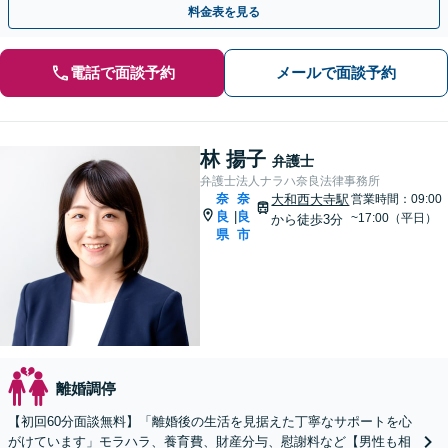
料金表を見る
電話で面談予約
メールで面談予約
林 揚子
弁護士
弁護士法人ナラハ奈良法律事務所
奈
奈
大和西大寺駅
営業時間：09:00
良
良
|
~17:00（平日）
から徒歩3分
県
市
離婚調停
【初回60分面談無料】「離婚後の生活を見据えた丁寧なサポートを心
がけています」モラハラ、養育費、財産分与、慰謝料など【男性も相