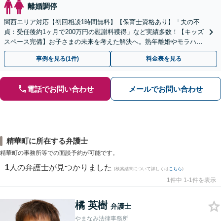
離婚調停
関西エリア対応【初回相談1時間無料】【保育士資格あり】「夫の不
貞：受任後約1ヶ月で200万円の慰謝料獲得」など実績多数！【キッズ
スペース完備】お子さまの未来を考えた解決へ。熟年離婚やモラハラ
のご相談多数【Web面談・電話相談・夜間相談OK】
事例を見る(1件)
料金表を見る
電話でお問い合わせ
メールでお問い合わせ
精華町に所在する弁護士
精華町の事務所等での面談予約が可能です。
1
人の弁護士が見つかりました
(検索結果について詳しくは
こちら
)
1件中 1-1件を表示
橘 英樹
弁護士
やまなみ法律事務所