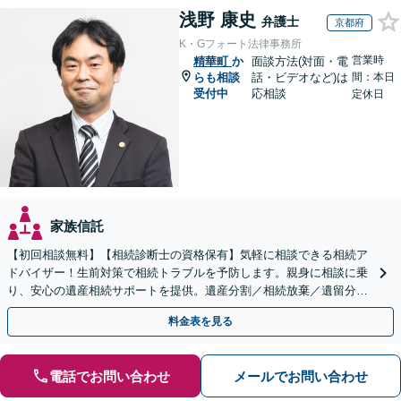
浅野 康史
弁護士
京都府
K・Gフォート法律事務所
営業時
精華町
か
面談方法(対面・電
らも相談
話・ビデオなど)は
間：本日
受付中
応相談
定休日
家族信託
【初回相談無料】【相続診断士の資格保有】気軽に相談できる相続ア
ドバイザー！生前対策で相続トラブルを予防します。親身に相談に乗
り、安心の遺産相続サポートを提供。遺産分割／相続放棄／遺留分も
お任せ！【出張サポート】【完全個室】【丸太町駅6分】
料金表を見る
電話でお問い合わせ
メールでお問い合わせ