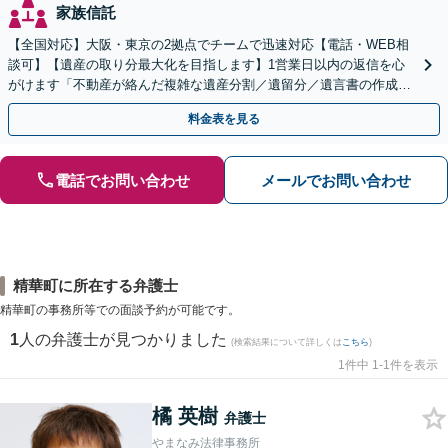
家族信託
【全国対応】大阪・東京の2拠点でチームで迅速対応【電話・WEB相
談可】【遺産の取り分最大化を目指します】1営業日以内の返信を心
がけます「不動産が絡んだ複雑な遺産分割／遺留分／遺言書の作成・
執行／事業承継など、お任せください」【休日相談あり】
料金表を見る
電話でお問い合わせ
メールでお問い合わせ
精華町に所在する弁護士
精華町の事務所等での面談予約が可能です。
1
人の弁護士が見つかりました
(検索結果について詳しくは
こちら
)
1件中 1-1件を表示
橘 英樹
弁護士
やまなみ法律事務所