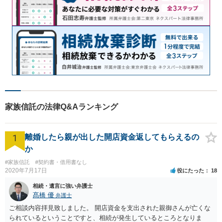
家族信託の法律Q&Aランキング
1
離婚したら親が出した開店資金返してもらえるの
か
#家族信託
#契約書・借用書なし
2020年7月17日
役にたった
18
相続・遺言に強い弁護士
髙橋 優
弁護士
ご相談内容拝見致しました。 開店資金を支出された親御さんが亡くな
られているということですと、相続が発生しているところとなりま