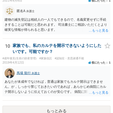
2021年8月6日
役にたった
1
匿名A
弁護士
建物の滅失登記は相続人の一人でもできるので、名義変更せずに手続
きすることは可能だと思われます。 司法書士にご相談いただくとより
確実な情報が得られると思います。
10
家族でも、私のカルテを開示できないようにした
いです。可能ですか？
#成年後見(生前の財産管理)
#家族信託
#認知症・意思疎通不能
2019年4月12日
役にたった
1
馬場 龍行
弁護士
あなたが未成年でなければ，普通は家族でもカルテ開示はできませ
ん。が，しっかり禁じておきたいのであれば，あらかじめ病院にカル
テ開示しないように伝えておくのが安心です。 病院に開示しないよう
に伝える書面を作ることはできますが，それがなくても開示はされる
可能性は低いのでコストパフォーマンスとしてはどうかなという感じ
がします。
もっとみる