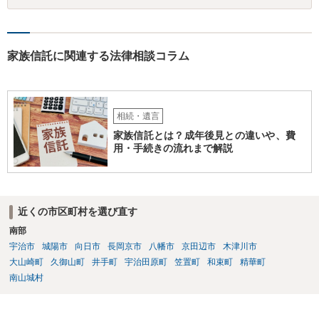
家族信託に関連する法律相談コラム
相続・遺言
家族信託とは？成年後見との違いや、費
用・手続きの流れまで解説
近くの市区町村を選び直す
南部
宇治市
城陽市
向日市
長岡京市
八幡市
京田辺市
木津川市
大山崎町
久御山町
井手町
宇治田原町
笠置町
和束町
精華町
南山城村