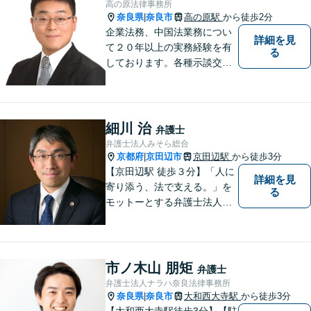
高の原法律事務所
す。
奈良県
奈良市
高の原駅
から徒歩2分
|
企業法務、中国法業務につい
詳細を見
て２０年以上の実務経験を有
る
しております。各種示談交
渉、契約案件、海外取引等で
お悩みの場合は、お気軽にご
連絡ください。
細川 治
弁護士
弁護士法人みそら総合
京都府
京田辺市
京田辺駅
から徒歩3分
|
【京田辺駅 徒歩３分】「人に
詳細を見
寄り添う、法で支える。」を
る
モットーとする弁護士法人で
す。
市ノ木山 朋矩
弁護士
弁護士法人ナラハ奈良法律事務所
奈良県
奈良市
大和西大寺駅
から徒歩3分
|
【大和西大寺駅徒歩3分】【駐