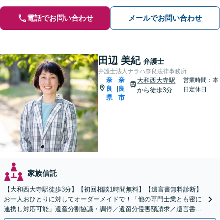
電話でお問い合わせ
メールでお問い合わせ
田辺 美紀
弁護士
弁護士法人ナラハ奈良法律事務所
奈
奈
大和西大寺駅
営業時間：本
良
良
|
日定休日
から徒歩3分
県
市
家族信託
【大和西大寺駅徒歩3分】【初回相談1時間無料】【遺言書無料診断】
お一人おひとりに対してオーダーメイドで！「他の専門士業とも密に
連携し対応可能」遺産分割協議・調停／遺留分侵害額請求／遺言書作
成／相続放棄など【土曜・夜間対応可】【完全個室対応】