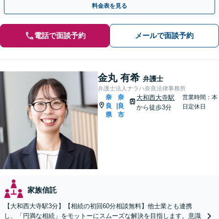
料金表を見る
電話で面談予約
メールで面談予約
金丸 有希
弁護士
弁護士法人ナラハ奈良法律事務所
奈
奈
大和西大寺駅
営業時間：本
良
良
|
日定休日
から徒歩3分
県
市
家族信託
【大和西大寺駅3分】【相続の初回60分相談無料】他士業とも連携
し、「円満な相続」をモットーにスムーズな解決を目指します。意識