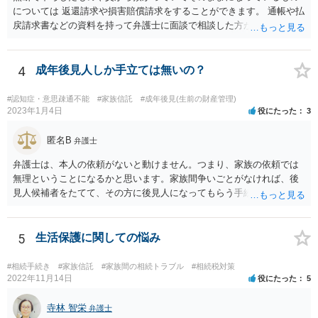
については 返還請求や損害賠償請求をすることができます。 通帳や払
戻請求書などの資料を持って弁護士に面談で相談した方がよいと思い
ます。
4
成年後見人しか手立ては無いの？
#認知症・意思疎通不能
#家族信託
#成年後見(生前の財産管理)
2023年1月4日
役にたった
3
匿名B
弁護士
弁護士は、本人の依頼がないと動けません。つまり、家族の依頼では
無理ということになるかと思います。家族間争いごとがなければ、後
見人候補者をたてて、その方に後見人になってもらう手続をすすめた
ほうが、今後もいろいろやりやすくなると思います。
5
生活保護に関しての悩み
#相続手続き
#家族信託
#家族間の相続トラブル
#相続税対策
2022年11月14日
役にたった
5
寺林 智栄
弁護士