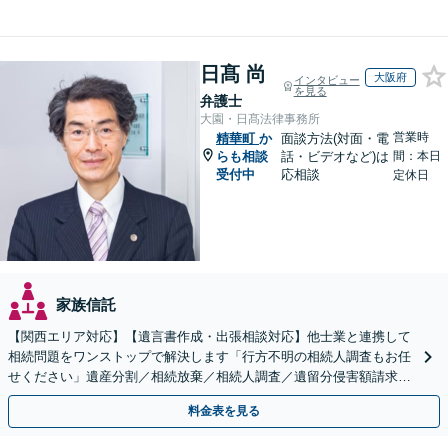
日髙 尚
大阪府
インタビュー
を見る
弁護士
大園・日髙法律事務所
営業時
精華町
か
面談方法(対面・電
らも相談
話・ビデオなど)は
間：本日
受付中
応相談
定休日
家族信託
【関西エリア対応】【遺言書作成・出張相談対応】他士業と連携して
相続問題をワンストップで解決します「行方不明の相続人調査もお任
せください」遺産分割／相続放棄／相続人調査／遺留分侵害額請求／
登記など【休日・夜間面談可】【分割払い対応】
料金表を見る