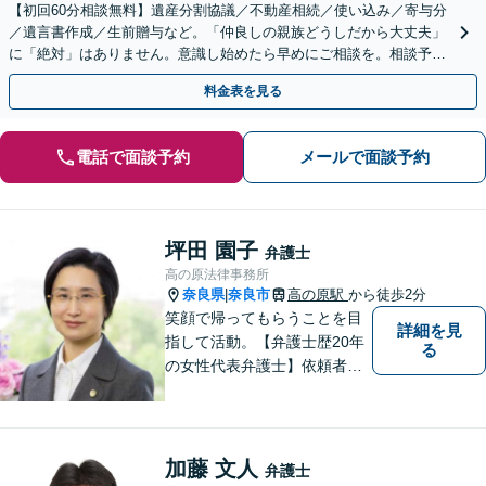
【初回60分相談無料】遺産分割協議／不動産相続／使い込み／寄与分
／遺言書作成／生前贈与など。「仲良しの親族どうしだから大丈夫」
に「絶対」はありません。意識し始めたら早めにご相談を。相談予約
をネットから24時間受付可能です【土曜・夜間対応可】
料金表を見る
電話で面談予約
メールで面談予約
坪田 園子
弁護士
高の原法律事務所
奈良県
奈良市
高の原駅
から徒歩2分
|
笑顔で帰ってもらうことを目
詳細を見
指して活動。【弁護士歴20年
る
の女性代表弁護士】依頼者の
納得のできる結果に向けて最
善を尽くします。【元非常勤
調停官の経験】交渉ごとなら
お任せください！あなたのお
加藤 文人
弁護士
悩み、とことんお聞きしま