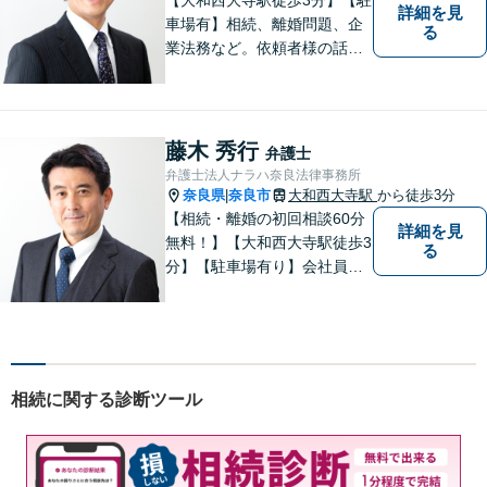
詳細を見
車場有】相続、離婚問題、企
る
業法務など。依頼者様の話を
親身になって聞き、最善の方
向性を示す弁護士でありたい
と思っています。「こんなこ
と聞いても良いのかな」など
藤木 秀行
弁護士
と思わず、ぜひ一度ご相談く
弁護士法人ナラハ奈良法律事務所
ださい。【お子様連れ相談
奈良県
奈良市
大和西大寺駅
から徒歩3分
|
可】
【相続・離婚の初回相談60分
詳細を見
無料！】【大和西大寺駅徒歩3
る
分】【駐車場有り】会社員を
経験したことで「普通の人」
の感覚を大切にしています。
少しでも気になることがあり
ましたら、どうぞお気軽にご
相談ください。【お子様連れ
相続に関する診断ツール
相談可】