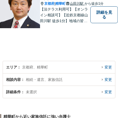
京都府
精華町
山田川駅
から徒歩1分
|
【法テラス利用可】【オンラ
詳細を見
イン相談可】【近鉄京都線山
る
田川駅 徒歩1分】地域の皆様
にとって最初に、何でも相談
できる場所でありたいと心が
けています
エリア
京都府、精華町
変更
相談内容
相続・遺言、家族信託
変更
詳細条件
未選択
変更
精華町から近い家族信託に強い弁護士