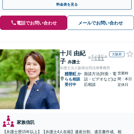
の作成など【烏丸御池駅7分】
料金表を見る
電話でお問い合わせ
メールでお問い合わせ
十川 由紀
大阪府
インタビュ
ーを見る
子
弁護士
弁護士法人阪南合同法律事務所
営業時
精華町
か
面談方法(対面・電
らも相談
話・ビデオなど)は
間：本日
受付中
応相談
定休日
家族信託
【弁護士歴15年以上】【弁護士4人在籍】遺産分割、遺言書作成、相