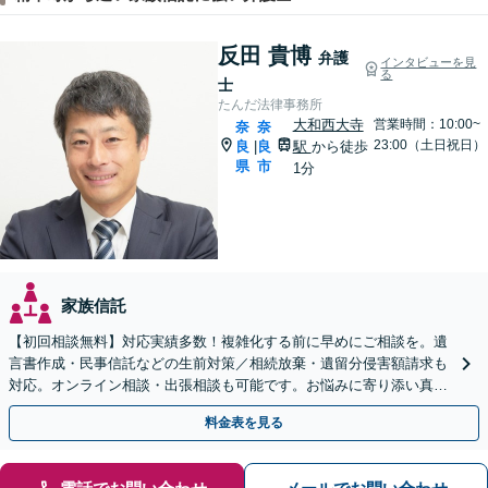
反田 貴博
弁護
インタビューを見
る
士
たんだ法律事務所
大和西大寺
営業時間：10:00~
奈
奈
23:00（土日祝日）
良
良
駅
から徒歩
|
県
市
1分
家族信託
【初回相談無料】対応実績多数！複雑化する前に早めにご相談を。遺
言書作成・民事信託などの生前対策／相続放棄・遺留分侵害額請求も
対応。オンライン相談・出張相談も可能です。お悩みに寄り添い真摯
に対応します【休日・夜間対応可】【大和西大寺駅1分】
料金表を見る