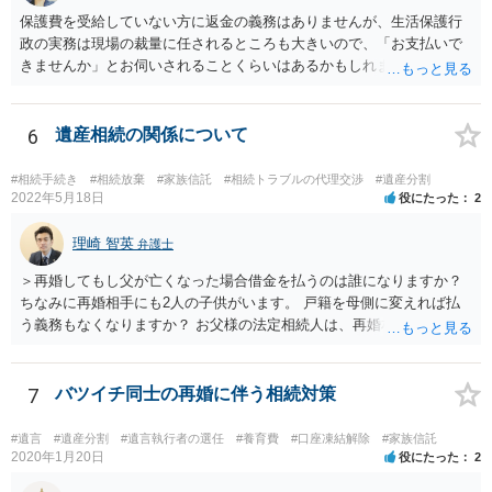
保護費を受給していない方に返金の義務はありませんが、生活保護行
政の実務は現場の裁量に任されるところも大きいので、「お支払いで
きませんか」とお伺いされることくらいはあるかもしれません。 通報
するかどうかは、あなたとお父さんの妹さんとの関係などを総合的に
考えてご判断いただくのが良いと思います。
6
遺産相続の関係について
#相続手続き
#相続放棄
#家族信託
#相続トラブルの代理交渉
#遺産分割
2022年5月18日
役にたった
2
理崎 智英
弁護士
＞再婚してもし父が亡くなった場合借金を払うのは誰になりますか？
ちなみに再婚相手にも2人の子供がいます。 戸籍を母側に変えれば払
う義務もなくなりますか？ お父様の法定相続人は、再婚相手とご相談
者様なので、お父様の借金はご相談者様も相続することになります。
戸籍がどこにあるのかは関係ありません。 ただし、お父様が亡くなっ
たことを知ってから３か月以内に家庭裁判所にて「相続放棄」の手続
7
バツイチ同士の再婚に伴う相続対策
をすれば、ご相談者様はお父様の借金は相続しません。
#遺言
#遺産分割
#遺言執行者の選任
#養育費
#口座凍結解除
#家族信託
2020年1月20日
役にたった
2