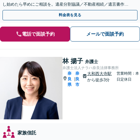
し始めたら早めにご相談を。遺産分割協議／不動産相続／遺言書作成
／生前贈与など【土曜・夜間対応可】【お子さま連れOK】
料金表を見る
電話で面談予約
メールで面談予約
林 揚子
弁護士
弁護士法人ナラハ奈良法律事務所
奈
奈
大和西大寺駅
営業時間：本
良
良
|
日定休日
から徒歩3分
県
市
家族信託