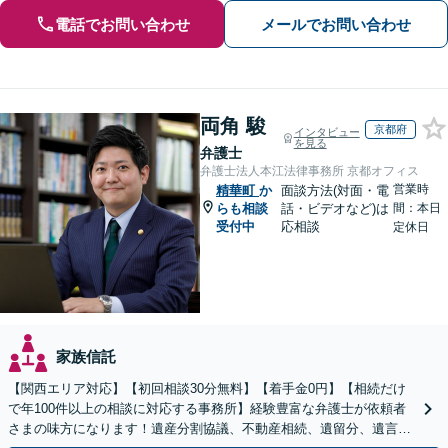
電話でお問い合わせ
メールでお問い合わせ
両角 駿
京都府
インタビュー
を見る
弁護士
弁護士法人本江法律事務所 京都オフィス
営業時
精華町
か
面談方法(対面・電
らも相談
話・ビデオなど)は
間：本日
受付中
応相談
定休日
家族信託
【関西エリア対応】【初回相談30分無料】【着手金0円】【相続だけ
で年100件以上の相談に対応する事務所】経験豊富な弁護士が依頼者
さまの味方になります！遺産分割協議、不動産相続、遺留分、遺言書