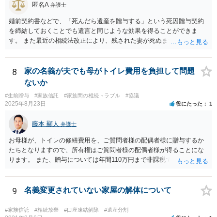
匿名A
弁護士
婚前契約書などで、「死んだら遺産を贈与する」という死因贈与契約
を締結しておくことでも遺言と同じような効果を得ることができま
す。 また最近の相続法改正により、残された妻が死ぬまで家に住み続
けられる権利として「配偶者居住権」という制度が設けられましたの
で、その制度を活用する方法も考えられます。 もし契約書の作成まで
視野に入れておられる場合は、お近くの弁護士、できれば相続に強い
8
家の名義が夫でも母がトイレ費用を負担して問題
弁護士にご相談なさるとよいでしょう。
ないか
#生前贈与
#家族信託
#家族間の相続トラブル
#協議
2025年8月23日
役にたった
1
藤本 顯人
弁護士
お母様が、トイレの修繕費用を、ご質問者様の配偶者様に贈与するか
たちとなりますので、所有権はご質問者様の配偶者様が得ることにな
ります。 また、贈与については年間110万円まで非課税であり、トイ
レの修繕費であればこの枠内に収まると思います。
9
名義変更されていない家屋の解体について
#家族信託
#相続放棄
#口座凍結解除
#遺産分割