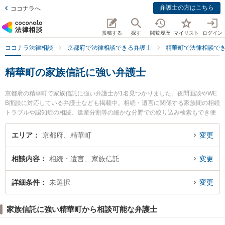
弁護士の方はこちら
ココナラへ
投稿する
探す
閲覧履歴
マイリスト
ログイン
ココナラ法律相談
京都府で法律相談できる弁護士
精華町で法律相談で
精華町の家族信託に強い弁護士
京都府の精華町で家族信託に強い弁護士が1名見つかりました。夜間面談やWE
B面談に対応している弁護士なども掲載中。相続・遺言に関係する家族間の相続
トラブルや認知症の相続、遺産分割等の細かな分野での絞り込み検索もでき便
利です。特にやまなみ法律事務所の橘 英樹弁護士のプロフィール情報や弁護士
費用、強みなどが注目されています。『精華町で土日や夜間に発生した家族信
エリア
京都府、精華町
変更
託のトラブルを今すぐに弁護士に相談したい』『家族信託のトラブル解決の実
績豊富な近くの弁護士を検索したい』『初回相談無料で家族信託を法律相談で
相談内容
相続・遺言、家族信託
変更
きる精華町内の弁護士に相談予約したい』などでお困りの相談者さんにおすす
めです。
詳細条件
未選択
変更
家族信託に強い精華町から相談可能な弁護士