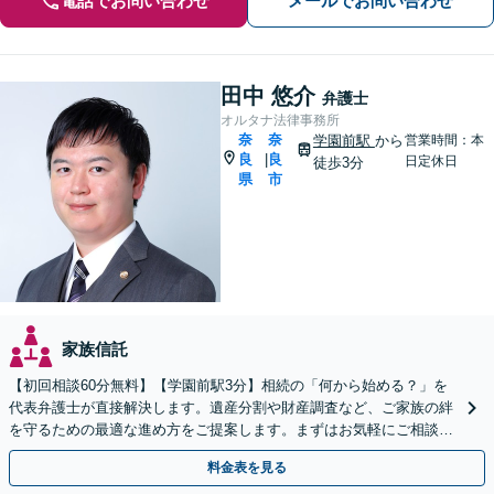
電話でお問い合わせ
メールでお問い合わせ
田中 悠介
弁護士
オルタナ法律事務所
奈
奈
学園前駅
から
営業時間：本
良
良
|
日定休日
徒歩3分
県
市
家族信託
【初回相談60分無料】【学園前駅3分】相続の「何から始める？」を
代表弁護士が直接解決します。遺産分割や財産調査など、ご家族の絆
を守るための最適な進め方をご提案します。まずはお気軽にご相談く
ださい【オンライン相談可】
料金表を見る