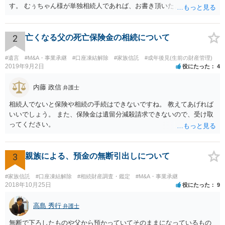
す。 むぅちゃん様が単独相続人であれば、お書き頂いたような方法で
ご主人に書面を書いてもらうことで対応は可能かと思います。 他にも
相続人おられるということであれば、他の相続人との協議が必要とな
るところです。 また、当該点とは別にご主人から貸付ではなく贈与で
2
亡くなる父の死亡保険金の相続について
あると主張される可能性がございます。 その場合には、貸付であるこ
とを伺わせる事情をどれだけ積み重ねることが出来るか、というとこ
#遺言
#M&A・事業承継
#口座凍結解除
#家族信託
#成年後見(生前の財産管理)
ろとなります。 返済の事実や、返済を約束するメール等です。 金額の
2019年9月2日
役にたった
4
大きさや状況を考えると、一つ一つの問題を解決し、万が一に備えて
おく方が宜しいかと思います。 緊急という訳ではないかと思います
内藤 政信
弁護士
が、事前準備が早い方が有効な手段が増える傾向にありますので、早
相続人でないと保険や相続の手続はできないですね。 教えてあげれば
目に弁護士を入れられることを御検討頂くと良いかと思います。
いいでしょう。 また、保険金は遺留分減殺請求できないので、受け取
ってください。
3
親族による、預金の無断引出しについて
#家族信託
#口座凍結解除
#相続財産調査・鑑定
#M&A・事業承継
2018年10月25日
役にたった
9
高島 秀行
弁護士
無断で下ろしたものや父から預かっていてそのままになっているもの