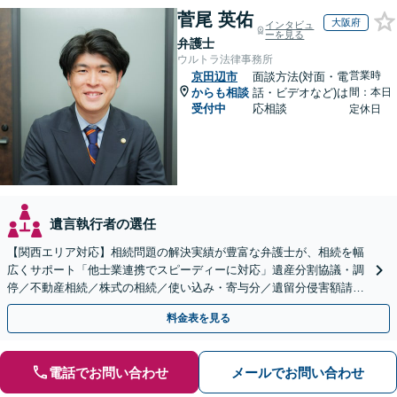
菅尾 英佑
大阪府
インタビュ
ーを見る
弁護士
ウルトラ法律事務所
営業時
京田辺市
面談方法(対面・電
からも相談
話・ビデオなど)は
間：本日
受付中
応相談
定休日
遺言執行者の選任
【関西エリア対応】相続問題の解決実績が豊富な弁護士が、相続を幅
広くサポート「他士業連携でスピーディーに対応」遺産分割協議・調
停／不動産相続／株式の相続／使い込み・寄与分／遺留分侵害額請求
／相続放棄（借金の相続）／遺言書作成
料金表を見る
電話でお問い合わせ
メールでお問い合わせ