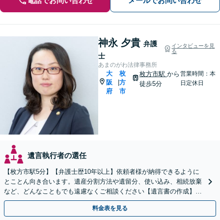
電話でお問い合わせ
メールでお問い合わせ
神永 夕貴
弁護
インタビューを見
る
士
あまのがわ法律事務所
大
枚
枚方市駅
から
営業時間：本
阪
方
|
日定休日
徒歩5分
府
市
遺言執行者の選任
【枚方市駅5分】【弁護士歴10年以上】依頼者様が納得できるように
とことん向き合います。遺産分割方法や遺留分、使い込み、相続放棄
など、どんなこともでも遠慮なくご相談ください【遺言書の作成】自
宅や病院、介護施設へ出張可【Zoom面談可】
料金表を見る