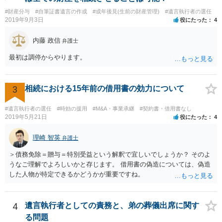
#財産分与
#自筆証書遺言の作成
#成年後見(生前の財産管理)
#遺言執行者の選任
2019年9月3日
役にたった
4
内藤 政信
弁護士
最初は調停からやります。
3
相続における15年前の借用書の効力について
#遺言執行者の選任
#時効の援用
#M&A・事業承継
#契約書・借用書なし
2019年5月21日
役にたった
4
理崎 智英
弁護士
＞債務免除＝贈与＝特別受益という解釈で宜しいでしょうか？ そのよ
うなご理解でよろしいかと存じます。 借用書の偽造については、偽造
した人物が特定できるかどうかが重要ですね。
4
遺言執行者としての責務と、弟の葬儀出席に関す
る問題