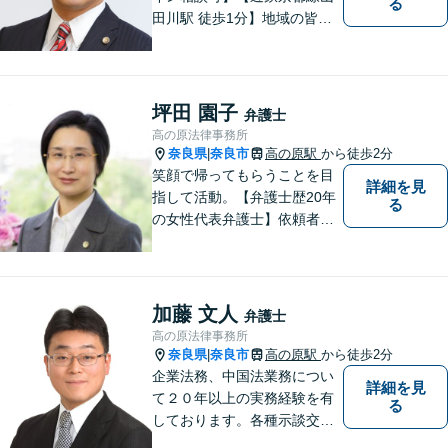
る
田川駅 徒歩1分】地域の皆様
にとって最初に、何でも相談
できる場所でありたいと心が
けています
坪田 園子
弁護士
高の原法律事務所
奈良県
奈良市
高の原駅
から徒歩2分
|
笑顔で帰ってもらうことを目
詳細を見
指して活動。【弁護士歴20年
る
の女性代表弁護士】依頼者の
納得のできる結果に向けて最
善を尽くします。【元非常勤
調停官の経験】交渉ごとなら
お任せください！あなたのお
加藤 文人
弁護士
悩み、とことんお聞きしま
高の原法律事務所
す。
奈良県
奈良市
高の原駅
から徒歩2分
|
企業法務、中国法業務につい
詳細を見
て２０年以上の実務経験を有
る
しております。各種示談交
渉、契約案件、海外取引等で