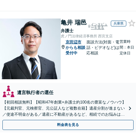
亀井 瑞邑
兵庫県
インタビュ
ーを見る
弁護士
虎ノ門法律経済事務所 西宮支店
営業時
京田辺市
面談方法(対面・電
からも相談
話・ビデオなど)は
間：本日
受付中
応相談
定休日
遺言執行者の選任
【初回相談無料】【昭和47年創業×弁護士約100名の豊富なノウハウ】
【元裁判官、元検察官、元公証人など複数在籍】遺産分割が進まない
／使途不明金がある／遺産に不動産があるなど、相続でのお悩みはご
相談ください【他士業連携で登記・税も対応】
料金表を見る