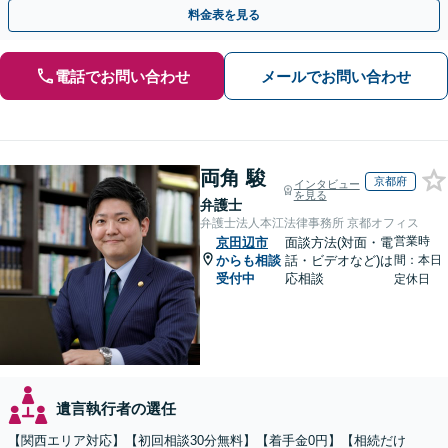
全個室】
料金表を見る
電話でお問い合わせ
メールでお問い合わせ
両角 駿
京都府
インタビュー
を見る
弁護士
弁護士法人本江法律事務所 京都オフィス
営業時
京田辺市
面談方法(対面・電
からも相談
話・ビデオなど)は
間：本日
受付中
応相談
定休日
遺言執行者の選任
【関西エリア対応】【初回相談30分無料】【着手金0円】【相続だけ