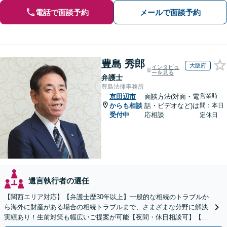
電話で面談予約
メールで面談予約
豊島 秀郎
大阪府
インタビュ
ーを見る
弁護士
豊島法律事務所
営業時
京田辺市
面談方法(対面・電
からも相談
話・ビデオなど)は
間：本日
受付中
応相談
定休日
遺言執行者の選任
【関西エリア対応】【弁護士歴30年以上】一般的な相続のトラブルか
ら海外に財産がある場合の相続トラブルまで、さまざまな分野に解決
実績あり！生前対策も幅広いご提案が可能【夜間・休日相談可】【完