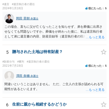
#遺言
#遺言執行者の選任
2024年1月18日
役にたった
5
岡田 晃朝
弁護士
この場合、直ちに父が亡くなったことを知らせず、弟を葬儀に出席さ
せなくても問題ないですか。葬儀をが終わった後に、私は遺言執行者
として弟に遺言書の内容、財産目録等（遺言執行者の職務）を知らせ
ればよいですか。 葬儀は喪主が主催する行事ですから、誰を参加させ
るかは喪主の自由です。 呼ばなくてもかまいません。 そもそも、そう
いう法律関係にありません。 遺言の内容と遺産の総額の通知、公正証
5
贈与された土地は特有財産？
書でない場合は遺言の検認については、執行者に通知義務があるの
で、対応しましょう。 そのあとは遺留分の請求などがあればそれへの
#財産分与
#審判
#遺言執行者の選任
対応となるでしょう。
2021年7月19日
役にたった
5
澤田 奈穗
弁護士
間違いということはありません。 ただ、ご主人の主張が認められる可
能性があるといえます。
6
生前に親から相続するかどうか