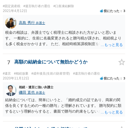
#固定資産税
#遺言執行者の選任
#口座凍結解除
2021年4月12日
役にたった
3
高島 秀行
弁護士
税金の相談は、弁護士でなく税理士に相談された方がよいと思いま
す。 一般的に、生前に名義変更されると贈与税が課され、相続税より
も多く税金がかかります。 ただ、相続時精算課税制度を取れば、実質
的に相続税と同等の税金で済む可能性があります。 実際に税理士にど
ういう場合にどれくらい税金がかかるか計算してもらって どういう方
針を取るか決められたらよいと思います。
7
高額の結納金について無効かどうか
#遺言
#相続放棄
#成年後見(生前の財産管理)
#遺言執行者の選任
2020年11月12日
役にたった
3
相続・遺言に強い弁護士
磯田 直也
弁護士
結納金については、簡単にいうと、「婚約成立の証であり、両家の関
係を良くするための一種の贈与」と理解されています。 贈与契約に類
するという理解からすると、書面で贈与の約束をしないと相手方は支
払いを請求できません。 反面、実際に支払ったあとから返金を求める
ことは困難です。 くれぐれも今後お気をつけください。 弁護士に対応