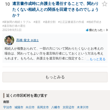
10
遺言書作成時に弁護士を選任することで、関わり
たくない相続人との関係を回避できるのでしょう
か？
#家族間の相続トラブル
#遺言
#遺産分割
#公正証書遺言の作成
#相続手続き
#遺言執行者の選任
2023年9月1日
役にたった
3
髙橋 俊太
弁護士
相続人が複数おられて、一部の方について関わりたくないとお考えの
場合は、関わってもよい方を遺言執行者にしておくという方法も考え
られます。もちろん、弁護士を遺言執行者に指定することもできます
が、（関わってもよい）相続人を遺言執行者に指定しておいて、その
方に再委任の権限を付与しておくという方法もあります。 一度、弁護
士に直接ご相談されることをお勧めいたします。
もっとみる
近くの市区町村を選び直す
南部
宇治市
城陽市
向日市
長岡京市
八幡市
京田辺市
木津川市