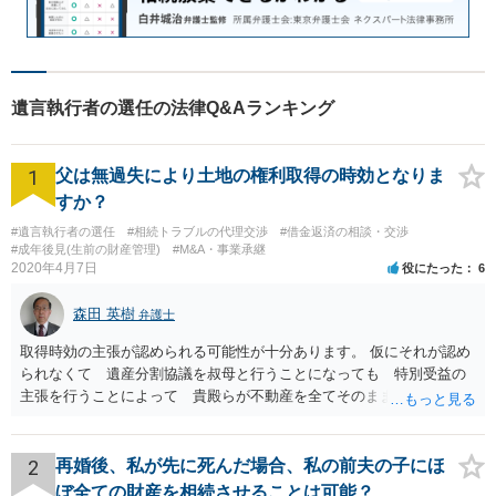
遺言執行者の選任の法律Q&Aランキング
1
父は無過失により土地の権利取得の時効となりま
すか？
#遺言執行者の選任
#相続トラブルの代理交渉
#借金返済の相談・交渉
#成年後見(生前の財産管理)
#M&A・事業承継
2020年4月7日
役にたった
6
森田 英樹
弁護士
取得時効の主張が認められる可能性が十分あります。 仮にそれが認め
られなくて 遺産分割協議を叔母と行うことになっても 特別受益の
主張を行うことによって 貴殿らが不動産を全てそのまま取得できる
ことが可能でしょう。
2
再婚後、私が先に死んだ場合、私の前夫の子にほ
ぼ全ての財産を相続させることは可能？