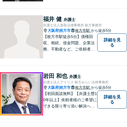
お悩みの場合は、お気軽にご
連絡ください。
福井 健
弁護士
弁護士法人進取法律事務所 枚方事務所
大阪府
枚方市
枚方市駅
から徒歩5分
|
【枚方市駅徒歩5分】債権回
詳細を見
収、相続、借金問題、企業法
る
務、不動産など。ご依頼者さ
まに安心して満足した法的サ
ービスをご利用いただけるよ
う尽力いたします。お話しを
しっかりと聞き、法律の観点
岩田 和也
弁護士
からだけでなくお気持ちやご
弁護士法人アイリス 枚方みらい法律事務所
事情に寄り添った対応が可能
大阪府
枚方市
枚方市駅
から徒歩5分
|
です。
【初回面談無料】【弁護士歴1
詳細を見
0年以上】依頼者様のご希望に
る
できる限り寄り添い解決へと
導きます 【離婚問題】同事務
所の女性弁護士と連携して慰
謝料や財産分与などに対応。