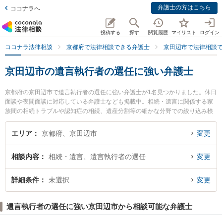
弁護士の方はこちら
ココナラへ
投稿する
探す
閲覧履歴
マイリスト
ログイン
ココナラ法律相談
京都府で法律相談できる弁護士
京田辺市で法律相談
京田辺市の遺言執行者の選任に強い弁護士
京都府の京田辺市で遺言執行者の選任に強い弁護士が1名見つかりました。休日
面談や夜間面談に対応している弁護士なども掲載中。相続・遺言に関係する家
族間の相続トラブルや認知症の相続、遺産分割等の細かな分野での絞り込み検
索もでき便利です。特に弁護士法人みそら総合の細川 治弁護士のプロフィール
情報や弁護士費用、強みなどが注目されています。『京田辺市で土日や夜間に
エリア
京都府、京田辺市
変更
発生した遺言執行者の選任のトラブルを今すぐに弁護士に相談したい』『遺言
執行者の選任のトラブル解決の実績豊富な近くの弁護士を検索したい』『初回
相談内容
相続・遺言、遺言執行者の選任
変更
相談無料で遺言執行者の選任を法律相談できる京田辺市内の弁護士に相談予約
したい』などでお困りの相談者さんにおすすめです。
詳細条件
未選択
変更
遺言執行者の選任に強い京田辺市から相談可能な弁護士