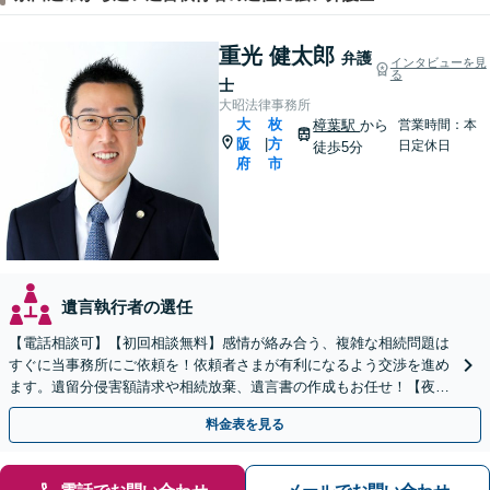
重光 健太郎
弁護
インタビューを見
る
士
大昭法律事務所
大
枚
樟葉駅
から
営業時間：本
阪
方
|
日定休日
徒歩5分
府
市
遺言執行者の選任
【電話相談可】【初回相談無料】感情が絡み合う、複雑な相続問題は
すぐに当事務所にご依頼を！依頼者さまが有利になるよう交渉を進め
ます。遺留分侵害額請求や相続放棄、遺言書の作成もお任せ！【夜
間・休日面談】【完全個室】【出張サービス】【樟葉駅3分】
料金表を見る