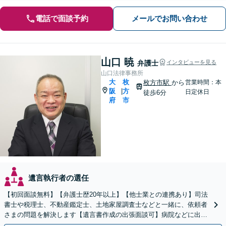
電話で面談予約
メールでお問い合わせ
山口 暁
弁護士
インタビューを見る
山口法律事務所
大
枚
枚方市駅
から
営業時間：本
阪
方
|
日定休日
徒歩6分
府
市
遺言執行者の選任
【初回面談無料】【弁護士歴20年以上】【他士業との連携あり】司法
書士や税理士、不動産鑑定士、土地家屋調査士などと一緒に、依頼者
さまの問題を解決します【遺言書作成の出張面談可】病院などに出張
します。適宜公証人も呼び、対応します【枚方市駅6分】