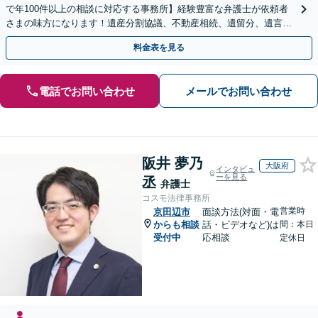
で年100件以上の相談に対応する事務所】経験豊富な弁護士が依頼者
さまの味方になります！遺産分割協議、不動産相続、遺留分、遺言書
の作成など【烏丸御池駅7分】
料金表を見る
電話でお問い合わせ
メールでお問い合わせ
阪井 夢乃
大阪府
インタビュ
ーを見る
丞
弁護士
コスモ法律事務所
営業時
京田辺市
面談方法(対面・電
からも相談
話・ビデオなど)は
間：本日
受付中
応相談
定休日