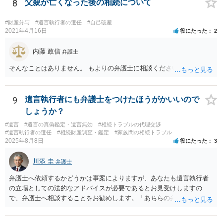
を依頼されるのも悪くはありませんが、感情的な理由が強いと思いま
8
父親が亡くなった後の相続について
すので法的観点から説得を試みても解決は難しいように思います。
#財産分与
#遺言執行者の選任
#自己破産
2021年4月16日
役にたった
2
内藤 政信
弁護士
そんなことはありません。 もよりの弁護士に相談ください。
9
遺言執行者にも弁護士をつけたほうがかいいので
しょうか？
#遺言
#遺言の真偽鑑定・遺言無効
#相続トラブルの代理交渉
#遺言執行者の選任
#相続財産調査・鑑定
#家族間の相続トラブル
2025年8月8日
役にたった
3
川添 圭
弁護士
弁護士へ依頼するかどうかは事案によりますが、あなたも遺言執行者
の立場としての法的なアドバイスが必要であるとお見受けしますの
で、弁護士へ相談することをお勧めします。「あちらの弁護士」（元
嫁と娘の弁護士のことでしょうか）へ聴いても、自分に有利な主張や
誘導しかしてこないと思います。