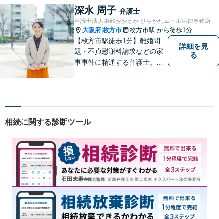
夫婦カウンセラーの資格保有
深水 周子
弁護士
【相続問題】セミナー講師や
弁護士法人東部おおさか ひらかたエール法律事務所
書籍執筆の経験あり【枚方市
大阪府
枚方市
枚方市駅
から徒歩1分
|
駅5分】
【枚方市駅徒歩1分】離婚問
詳細を見
題・不貞慰謝料請求などの家
る
事事件に精通する弁護士。依
頼者さまと同じ目線に立ち、
最善の解決方法をご提案。次
のステップへ進むお手伝いを
致します。どんなお悩みで
も、ご相談ください。【キッ
相続に関する診断ツール
ズスペースあり】