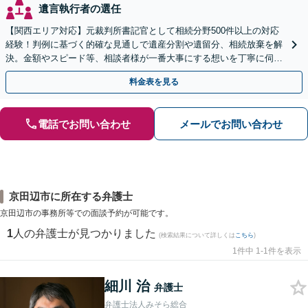
遺言執行者の選任
【関西エリア対応】元裁判所書記官として相続分野500件以上の対応
経験！判例に基づく的確な見通しで遺産分割や遺留分、相続放棄を解
決。金額やスピード等、相談者様が一番大事にする想いを丁寧に伺い
最善の解決策を提案【WEB面談可】
料金表を見る
電話でお問い合わせ
メールでお問い合わせ
京田辺市に所在する弁護士
京田辺市の事務所等での面談予約が可能です。
1
人の弁護士が見つかりました
(検索結果について詳しくは
こちら
)
1件中 1-1件を表示
細川 治
弁護士
弁護士法人みそら総合