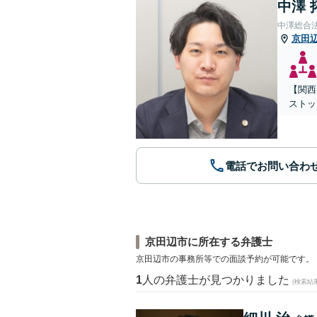
中澤 
中澤総合
京田
【関西
ストッ
電話でお問い合わ
京田辺市に所在する弁護士
京田辺市の事務所等での面談予約が可能です。
1
人の弁護士が見つかりました
(検索結