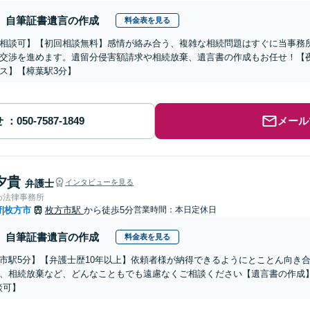
自筆証書遺言の作成
料金表を見る
相談可】【初回相談無料】感情が絡み合う、複雑な相続問題はすぐに当事務
交渉を進めます。遺留分侵害額請求や相続放棄、遺言書の作成もお任せ！【
ス】【樟葉駅3分】
せ
メール
夕貴
弁護士
インタビューを見る
わ法律事務所
府
枚方市
枚方市駅
から徒歩5分
営業時間：本日定休日
|
自筆証書遺言の作成
料金表を見る
市駅5分】【弁護士歴10年以上】依頼者様が納得できるようにとことん向き
、相続放棄など、どんなこともでも遠慮なくご相談ください【遺言書の作成】
談可】