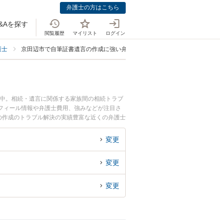
弁護士の方はこちら
&Aを探す
閲覧履歴
マイリスト
ログイン
護士
京田辺市で自筆証書遺言の作成に強い弁護士
載中。相続・遺言に関係する家族間の相続トラブ
フィール情報や弁護士費用、強みなどが注目さ
の作成のトラブル解決の実績豊富な近くの弁護士
談者さんにおすすめです。
変更
変更
変更