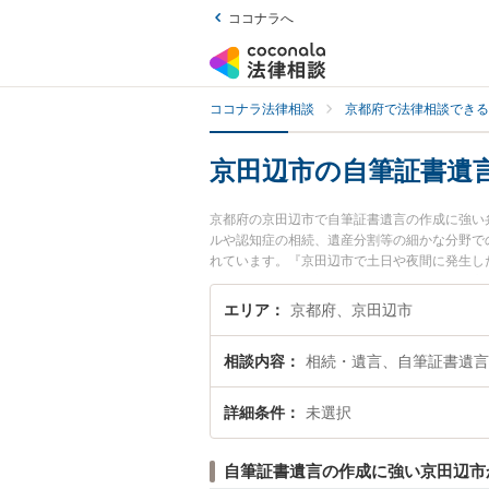
ココナラへ
ココナラ法律相談
京都府で法律相談できる
京田辺市の自筆証書遺
京都府の京田辺市で自筆証書遺言の作成に強い
ルや認知症の相続、遺産分割等の細かな分野で
れています。『京田辺市で土日や夜間に発生し
を検索したい』『初回相談無料で自筆証書遺言
エリア
京都府、京田辺市
相談内容
相続・遺言、自筆証書遺言
詳細条件
未選択
自筆証書遺言の作成に強い京田辺市