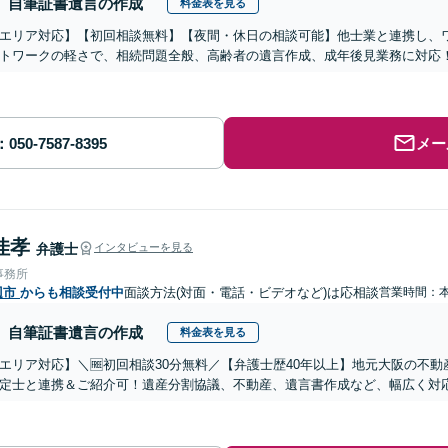
自筆証書遺言の作成
料金表を見る
エリア対応】【初回相談無料】【夜間・休日の相談可能】他士業と連携し、ワ
トワークの軽さで、相続問題全般、高齢者の遺言作成、成年後見業務に対応
メー
佳孝
弁護士
インタビューを見る
事務所
辺市
からも相談受付中
面談方法(対面・電話・ビデオなど)は応相談
営業時間：
自筆証書遺言の作成
料金表を見る
エリア対応】＼🆓初回相談30分無料／【弁護士歴40年以上】地元大阪の不
定士と連携＆ご紹介可！遺産分割協議、不動産、遺言書作成など、幅広く対