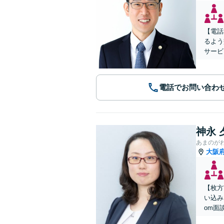
【電話
るよう
サービ
電話でお問い合わ
神永 
あまのが
大阪
【枚方
い込み
om面