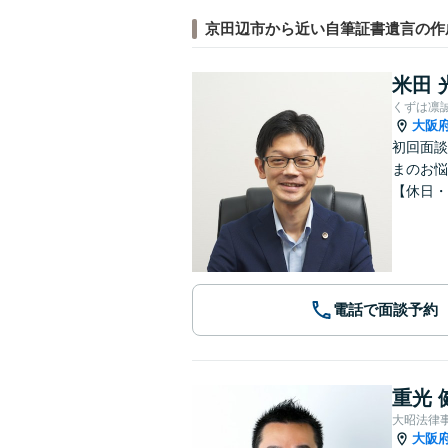
京田辺市から近い自筆証書遺言の作
米田 
くずは凛
大阪
初回面談
まのお悩
【休日・
電話で面談予約
重光 
大昭法律
大阪