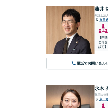
藤井 
弁護士法
京田
【関西
と導き
談可】
電話でお問い合わ
永木 
蒼星法律
京田