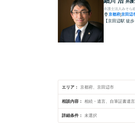
細川 治
弁護
弁護士法人みそら
京都府
京田辺
|
【京田辺駅 徒
エリア
京都府、京田辺市
相談内容
相続・遺言、自筆証書遺言
詳細条件
未選択