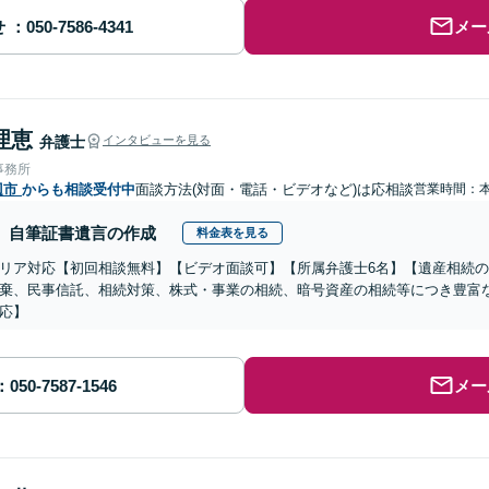
せ
メー
理恵
弁護士
インタビューを見る
事務所
辺市
からも相談受付中
面談方法(対面・電話・ビデオなど)は応相談
営業時間：
自筆証書遺言の作成
料金表を見る
リア対応【初回相談無料】【ビデオ面談可】【所属弁護士6名】【遺産相続
棄、民事信託、相続対策、株式・事業の相続、暗号資産の相続等につき豊富
応】
メー