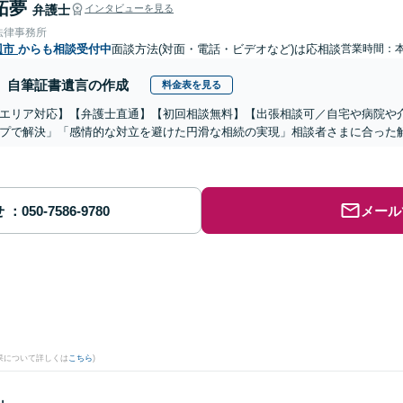
拓夢
弁護士
インタビューを見る
法律事務所
辺市
からも相談受付中
面談方法(対面・電話・ビデオなど)は応相談
営業時間：
自筆証書遺言の作成
料金表を見る
エリア対応】【弁護士直通】【初回相談無料】【出張相談可／自宅や病院や
プで解決」「感情的な対立を避けた円滑な相続の実現」相談者さまに合った
せ
メール
果について詳しくは
こちら
)