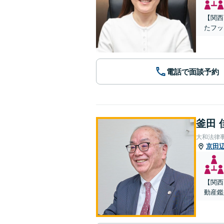
【関西
たフッ
電話で面談予約
釜田 
大和法律
京田
【関西
動産鑑