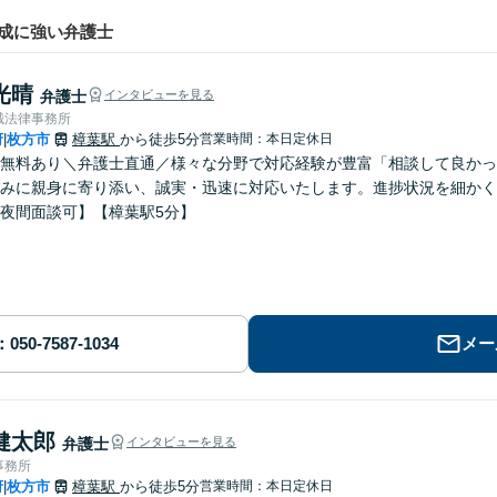
成に強い弁護士
光晴
弁護士
インタビューを見る
誠法律事務所
府
枚方市
樟葉駅
から徒歩5分
営業時間：本日定休日
|
無料あり＼弁護士直通／様々な分野で対応経験が豊富「相談して良かっ
みに親身に寄り添い、誠実・迅速に対応いたします。進捗状況を細かく
夜間面談可】【樟葉駅5分】
メー
健太郎
弁護士
インタビューを見る
事務所
府
枚方市
樟葉駅
から徒歩5分
営業時間：本日定休日
|