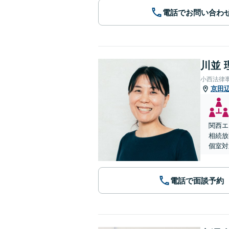
電話でお問い合わ
川並 
小西法律
京田
関西エ
相続放
個室対
電話で面談予約