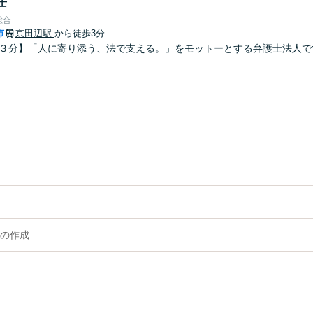
士
総合
市
京田辺駅
から徒歩3分
歩３分】「人に寄り添う、法で支える。」をモットーとする弁護士法人で
の作成