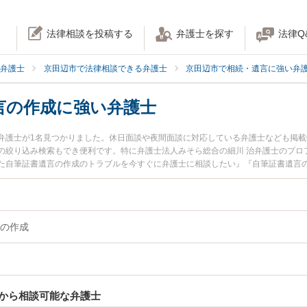
法律相談を投稿する
弁護士を探す
法律Q
弁護士
京田辺市で法律相談できる弁護士
京田辺市で相続・遺言に強い弁
言の作成に強い弁護士
弁護士が1名見つかりました。休日面談や夜間面談に対応している弁護士なども掲
の絞り込み検索もでき便利です。特に弁護士法人みそら総合の細川 治弁護士のプロ
た自筆証書遺言の作成のトラブルを今すぐに弁護士に相談したい』『自筆証書遺言
の作成を法律相談できる京田辺市内の弁護士に相談予約したい』などでお困りの相
の作成
から相談可能な弁護士