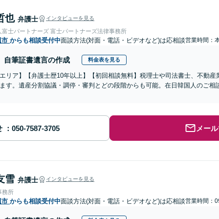
哲也
弁護士
インタビューを見る
人富士パートナーズ 富士パートナーズ法律事務所
辺市
からも相談受付中
面談方法(対面・電話・ビデオなど)は応相談
営業時間：
自筆証書遺言の作成
料金表を見る
エリア】【弁護士歴10年以上】【初回相談無料】税理士や司法書士、不動産
ます。遺産分割協議・調停・審判とどの段階からも可能。在日韓国人のご相
せ
メール
友雪
弁護士
インタビューを見る
事務所
辺市
からも相談受付中
面談方法(対面・電話・ビデオなど)は応相談
営業時間：09