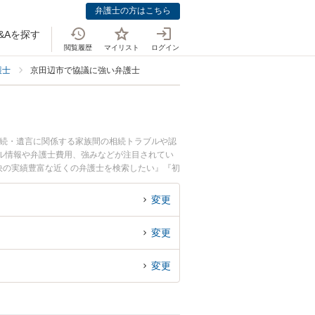
弁護士の方はこちら
&Aを探す
閲覧履歴
マイリスト
ログイン
護士
京田辺市で協議に強い弁護士
相続・遺言に関係する家族間の相続トラブルや認
ル情報や弁護士費用、強みなどが注目されてい
決の実績豊富な近くの弁護士を検索したい』『初
変更
変更
変更