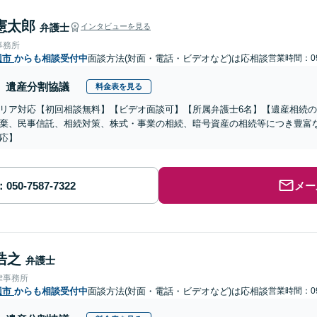
憲太郎
弁護士
インタビューを見る
事務所
辺市
からも相談受付中
面談方法(対面・電話・ビデオなど)は応相談
営業時間：09
遺産分割協議
料金表を見る
リア対応【初回相談無料】【ビデオ面談可】【所属弁護士6名】【遺産相続
棄、民事信託、相続対策、株式・事業の相続、暗号資産の相続等につき豊富
応】
メー
浩之
弁護士
律事務所
辺市
からも相談受付中
面談方法(対面・電話・ビデオなど)は応相談
営業時間：09