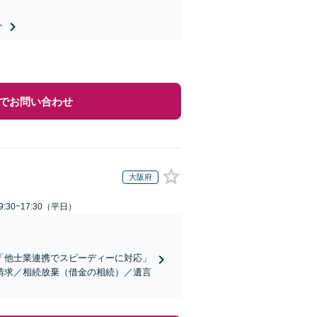
ト
でお問い合わせ
大阪府
:30~17:30（平日）
「他士業連携でスピーディーに対応」
請求／相続放棄（借金の相続）／遺言