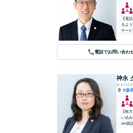
【電話
るよう
サービ
電話でお問い合わ
神永 
あまのが
大阪
【枚方
い込み
om面