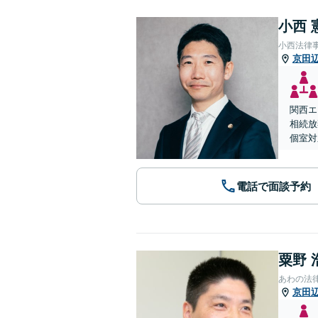
小西 
小西法律
京田
関西エ
相続放
個室対
電話で面談予約
粟野 
あわの法
京田