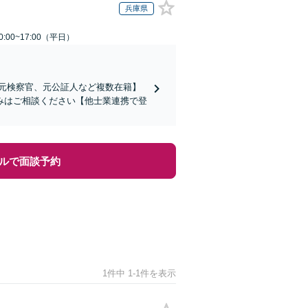
兵庫県
:00~17:00（平日）
、元検察官、元公証人など複数在籍】
みはご相談ください【他士業連携で登
ルで面談予約
1件中 1-1件を表示