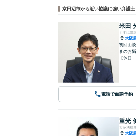
京田辺市から近い協議に強い弁護士
米田 
くずは凛
大阪
初回面談
まのお悩
【休日・
電話で面談予約
重光 
大昭法律
大阪