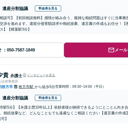
遺産分割協議
料金表を見る
相談可】【初回相談無料】感情が絡み合う、複雑な相続問題はすぐに当事務
交渉を進めます。遺留分侵害額請求や相続放棄、遺言書の作成もお任せ！【
ス】【樟葉駅3分】
せ
メール
夕貴
弁護士
インタビューを見る
わ法律事務所
府
枚方市
枚方市駅
から徒歩5分
営業時間：09:30~19:00（平日）
|
遺産分割協議
料金表を見る
市駅5分】【弁護士歴10年以上】依頼者様が納得できるようにとことん向き
、相続放棄など、どんなこともでも遠慮なくご相談ください【遺言書の作成】
談可】