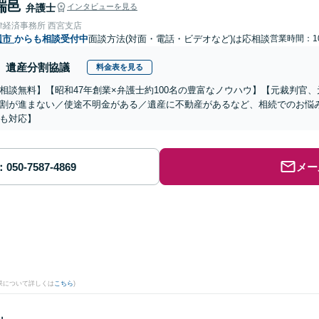
瑞邑
弁護士
インタビューを見る
律経済事務所 西宮支店
辺市
からも相談受付中
面談方法(対面・電話・ビデオなど)は応相談
営業時間：10
遺産分割協議
料金表を見る
相談無料】【昭和47年創業×弁護士約100名の豊富なノウハウ】【元裁判官
割が進まない／使途不明金がある／遺産に不動産があるなど、相続でのお悩
も対応】
メー
果について詳しくは
こちら
)