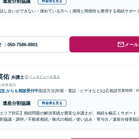
遺産分割協議
料金表を見る
話し合いができない・揉めている方へ｜感情と関係性も整理する相続サポー
せ
メール
英佑
弁護士
インタビューを見る
法律事務所
辺市
からも相談受付中
面談方法(対面・電話・ビデオなど)は応相談
営業時間：09
遺産分割協議
料金表を見る
エリア対応】相続問題の解決実績が豊富な弁護士が、相続を幅広くサポート
割協議・調停／不動産相続／株式の相続／使い込み・寄与分／遺留分侵害額