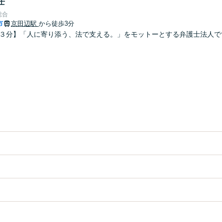
士
総合
市
京田辺駅
から徒歩3分
歩３分】「人に寄り添う、法で支える。」をモットーとする弁護士法人で