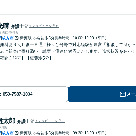
光晴
弁護士
インタビューを見る
誠法律事務所
府
枚方市
樟葉駅
から徒歩5分
営業時間：10:00~19:00（平日）
|
無料あり＼弁護士直通／様々な分野で対応経験が豊富「相談して良かっ
みに親身に寄り添い、誠実・迅速に対応いたします。進捗状況を細かく
夜間面談可】【樟葉駅5分】
メー
健太郎
弁護士
インタビューを見る
事務所
府
枚方市
樟葉駅
から徒歩5分
営業時間：09:30~18:00（平日）
|