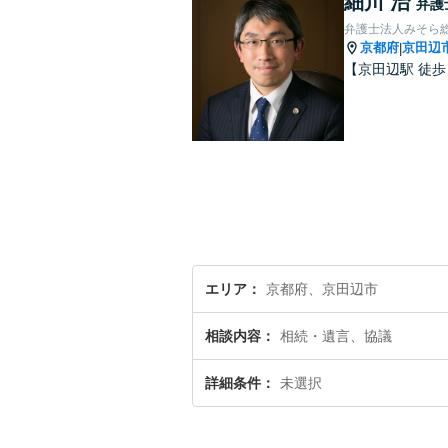
細川 治
弁護
弁護士法人みそら
京都府
京田辺
|
【京田辺駅 徒
エリア
京都府、京田辺市
相談内容
相続・遺言、協議
詳細条件
未選択