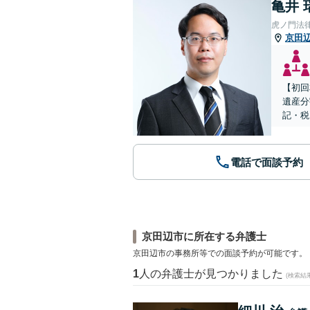
亀井 
虎ノ門法
京田
【初回
遺産分
記・税
電話で面談予約
京田辺市に所在する弁護士
京田辺市の事務所等での面談予約が可能です。
1
人の弁護士が見つかりました
(検索結