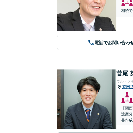
相続で
電話でお問い合わ
菅尾 
ウルトラ
京田
【関西
遺産分
書作成