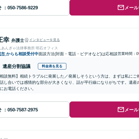
せ
メール
正幸
弁護士
インタビューを見る
人あんぎゃ法律事務所 明石オフィス
辺市
からも相談受付中
面談方法(対面・電話・ビデオなど)は応相談
営業時間：09
遺産分割協議
料金表を見る
相談無料】相続トラブルに発展した／発展しそうという方は、まずは私にご
話し合いでは感情的な部分が大きくなり、話が平行線になりがちです。遺産
にお電話ください。
せ
メール