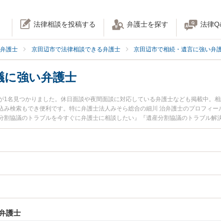
法律相談を投稿する
弁護士を探す
法律Q
弁護士
京田辺市で法律相談できる弁護士
京田辺市で相続・遺言に強い弁
議に強い弁護士
が1名見つかりました。休日面談や夜間面談に対応している弁護士なども掲載中。
込み検索もでき便利です。特に弁護士法人みそら総合の細川 治弁護士のプロフィー
分割協議のトラブルを今すぐに弁護士に相談したい』『遺産分割協議のトラブル解
田辺市内の弁護士に相談予約したい』などでお困りの相談者さんにおすすめです。
弁護士