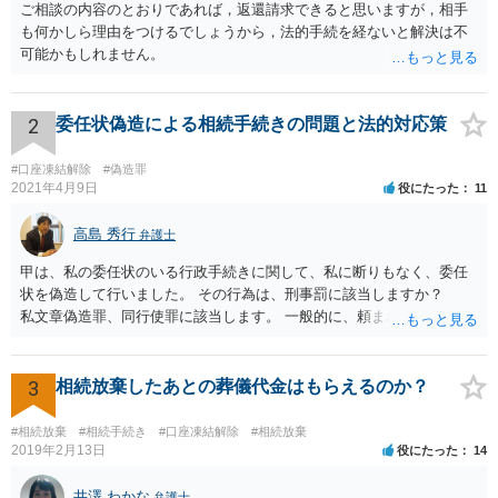
ご相談の内容のとおりであれば，返還請求できると思いますが，相手
も何かしら理由をつけるでしょうから，法的手続を経ないと解決は不
可能かもしれません。
2
委任状偽造による相続手続きの問題と法的対応策
#口座凍結解除
#偽造罪
2021年4月9日
役にたった
11
高島 秀行
弁護士
甲は、私の委任状のいる行政手続きに関して、私に断りもなく、委任
状を偽造して行いました。 その行為は、刑事罰に該当しますか？
私文章偽造罪、同行使罪に該当します。 一般的に、頼まれた（委任さ
れた）人は、行政に提出する委任状の署名を偽造できるのでしょう
か？ 委任状を偽造して使用することはまでは依頼の範囲ではない
ので できないと思います。
3
相続放棄したあとの葬儀代金はもらえるのか？
#相続放棄
#相続手続き
#口座凍結解除
#相続放棄
2019年2月13日
役にたった
14
井澤 わかな
弁護士