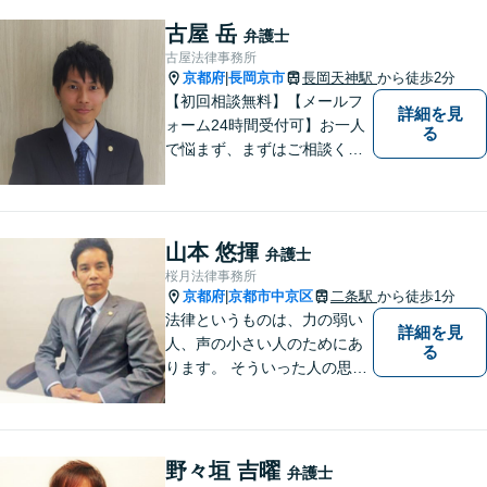
ど、幅広い法律トラブルに対
応可能。【法テラス利用可】
古屋 岳
弁護士
ご相談者様に寄り添って対
古屋法律事務所
応。お悩みの方はお気軽にご
京都府
長岡京市
長岡天神駅
から徒歩2分
|
相談ください。
【初回相談無料】【メールフ
詳細を見
ォーム24時間受付可】お一人
る
で悩まず、まずはご相談くだ
さい。丁寧にご対応させてい
ただきます。
山本 悠揮
弁護士
桜月法律事務所
京都府
京都市中京区
二条駅
から徒歩1分
|
法律というものは、力の弱い
詳細を見
人、声の小さい人のためにあ
る
ります。 そういった人の思い
に真摯に耳を傾けて、「相談
してよかった」「頼んでよか
った」と思って頂ける解決を
目指します。
野々垣 吉曜
弁護士