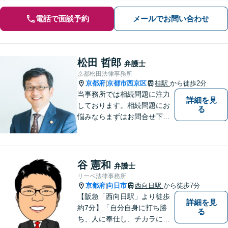
電話で面談予約
メールでお問い合わせ
松田 哲郎
弁護士
京都松田法律事務所
京都府
京都市西京区
桂駅
から徒歩2分
|
当事務所では相続問題に注力
詳細を見
しております。相続問題にお
る
悩みならまずはお問合せ下さ
い。
谷 憲和
弁護士
リーベ法律事務所
京都府
向日市
西向日駅
から徒歩7分
|
【阪急「西向日駅」より徒歩
詳細を見
約7分】「自分自身に打ち勝
る
ち、人に奉仕し、チカラにな