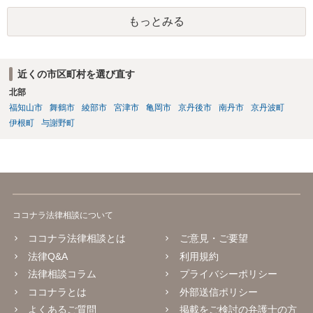
もっとみる
近くの市区町村を選び直す
北部
福知山市
舞鶴市
綾部市
宮津市
亀岡市
京丹後市
南丹市
京丹波町
伊根町
与謝野町
ココナラ法律相談について
ココナラ法律相談とは
ご意見・ご要望
法律Q&A
利用規約
法律相談コラム
プライバシーポリシー
ココナラとは
外部送信ポリシー
よくあるご質問
掲載をご検討の弁護士の方