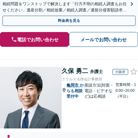
相続問題をワンストップで解決します「行方不明の相続人調査もお任
せください」遺産分割／相続放棄／相続人調査／遺留分侵害額請求／
登記など【休日・夜間面談可】【分割払い対応】
料金表を見る
電話でお問い合わせ
メールでお問い合わせ
久保 勇二
弁護士
大阪府
クラルス法律会計事務所
営業時間：1
亀岡市
か
面談方法(対面・
らも相談
電話・ビデオな
0:00~20:00
受付中
ど)は応相談
（平日）