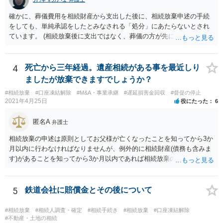
確かに、葬儀費用を相続財産から支出した後に、相続放棄申述の手続
をしても、単純承認をしたとみなされる「処分」にあたらないとされ
ています。 (相続放棄後に支出ではなく、葬儀の方が先に来るのが通常
だと思いますので、葬儀→葬儀費用を相続財産から支出→相続放棄申
述の手続ということだと思いますが) ただ、葬儀費用ならいくらでもよ
いということではなく、身分相応の、社会的儀式として当然認められ
4
死亡から三年経過。遺産相続がある事を最近しり
る程度の金額に留まると考えた方がよいです。 もし、相続人の皆さん
ましたが放棄できますでしょうか？
に葬儀費用を支出する経済力がなく、質素な葬儀を行った費用であれ
#相続放棄
#口座凍結解除
#M&A・事業承継
#遅延損害金回収
#督促の停止
ば相続財産から支出しても単純承認と認められない可能性が高いの
2021年4月25日
役にたった
6
で、相続放棄申述が受理される可能性も高いと思います。
匿名A
弁護士
相続放棄の申述は原則としてお父様が亡くなったことを知ってから3か
月以内に行わなければなりませんが、例外的に相続財産(債務も含みま
す)があることを知ってから3か月以内であれば相続放棄の申述が認め
られる可能性もありますので、通知が届いたのが3か月以内の話なので
したら、早急に家裁に行って相続放棄の申述をしたい旨告げて必要な
書類を提出されることをおすすめいたします。 なお、お父様の債務が
5
鉄道会社に賠償金とその後について
他にもあるかもしれないというリスクを考えますと、相続放棄の申述
にあたっては、法テラスの無料相談等を利用して弁護士に相談するこ
#相続放棄
#相続人調査・確定
#相続手続き
#相続放棄
#口座凍結解除
とも十分考えられるかと存じます。また、ご記載いただいた事実関係
#不動産・土地の相続