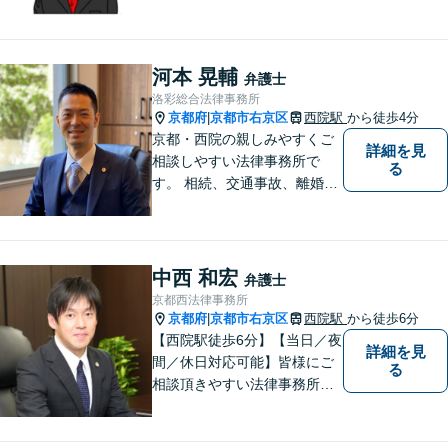
ること、そして一人でも多く
方の役に立つこと」こそが弁
護士としての責務であると信
じて弁護活動をおこなってま
河本 晃輔
弁護士
いります。お気軽にご相談く
洛彩総合法律事務所
ださい。
京都府
京都市右京区
西院駅
から徒歩4分
|
京都・西院の親しみやすくご
詳細を見
相談しやすい法律事務所で
る
す。 相続、交通事故、離婚、
不動産、債務整理などに幅広
くご対応しています。
中西 和宏
弁護士
京都西法律事務所
京都府
京都市右京区
西院駅
から徒歩6分
|
【西院駅徒歩6分】【当日／夜
詳細を見
間／休日対応可能】皆様にご
る
相談頂きやすい法律事務所を
目指します。交通事故／借金
問題／相続問題／離婚問題な