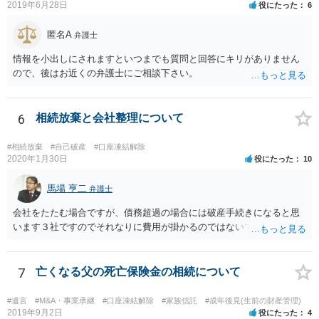
2019年6月28日
役にたった
6
を拝見するかぎり、再婚相手のかたは既に相続放棄をされている可能
性があるかもしれません。
匿名A
弁護士
情報を小出しにされますといつまでも質問と回答にキリがありません
ので、後はお近くの弁護士にご相談下さい。
6
相続放棄と会社整理について
#相続放棄
#自己破産
#口座凍結解除
2020年1月30日
役にたった
10
馬場 亨二
弁護士
会社をたたむ場合ですが、債務超過の場合には破産手続きになると思
います３社ですのでそれなりに費用が掛かるのではないでしょうか。
7
亡くなる父の死亡保険金の相続について
#遺言
#M&A・事業承継
#口座凍結解除
#家族信託
#成年後見(生前の財産管理)
2019年9月2日
役にたった
4