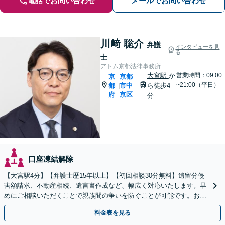
電話でお問い合わせ
メールでお問い合わせ
川﨑 聡介
弁護
インタビューを見
る
士
アトム京都法律事務所
大宮駅
か
営業時間：09:00
京
京都
~21:00（平日）
都
市中
ら徒歩4
|
府
京区
分
口座凍結解除
【大宮駅4分】【弁護士歴15年以上】【初回相談30分無料】遺留分侵
害額請求、不動産相続、遺言書作成など、幅広く対応いたします。早
めにご相談いただくことで親族間の争いを防ぐことが可能です。おひ
とりで悩まず、まずは弁護士にご相談ください。
料金表を見る