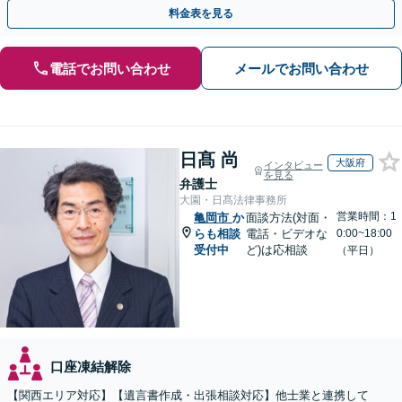
相続放棄（借金の相続）／遺言書作成【休日・夜間相談可】
料金表を見る
電話でお問い合わせ
メールでお問い合わせ
日髙 尚
大阪府
インタビュー
を見る
弁護士
大園・日髙法律事務所
営業時間：1
亀岡市
か
面談方法(対面・
らも相談
電話・ビデオな
0:00~18:00
受付中
ど)は応相談
（平日）
口座凍結解除
【関西エリア対応】【遺言書作成・出張相談対応】他士業と連携して