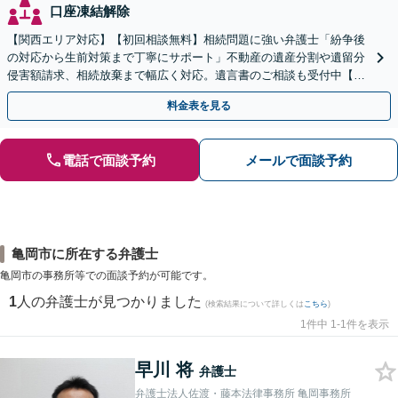
口座凍結解除
【関西エリア対応】【初回相談無料】相続問題に強い弁護士「紛争後
の対応から生前対策まで丁寧にサポート」不動産の遺産分割や遺留分
侵害額請求、相続放棄まで幅広く対応。遺言書のご相談も受付中【夜
間・休日面談可】【WEB面談】【完全個室】
料金表を見る
電話で面談予約
メールで面談予約
亀岡市に所在する弁護士
亀岡市の事務所等での面談予約が可能です。
1
人の弁護士が見つかりました
(検索結果について詳しくは
こちら
)
1件中 1-1件を表示
早川 将
弁護士
弁護士法人佐渡・藤本法律事務所 亀岡事務所