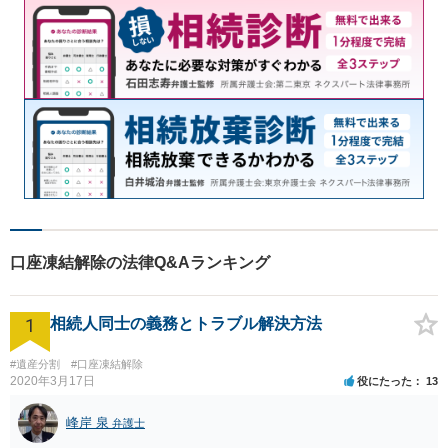
口座凍結解除の法律Q&Aランキング
1
相続人同士の義務とトラブル解決方法
#遺産分割
#口座凍結解除
2020年3月17日
役にたった
13
峰岸 泉
弁護士