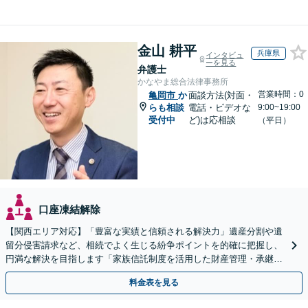
金山 耕平
兵庫県
インタビュ
ーを見る
弁護士
かなやま総合法律事務所
営業時間：0
亀岡市
か
面談方法(対面・
らも相談
電話・ビデオな
9:00~19:00
受付中
ど)は応相談
（平日）
口座凍結解除
【関西エリア対応】「豊富な実績と信頼される解決力」遺産分割や遺
留分侵害請求など、相続でよく生じる紛争ポイントを的確に把握し、
円満な解決を目指します「家族信託制度を活用した財産管理・承継プ
ランのご提案」「次世代へ想いを託す円滑な事業承継」
料金表を見る