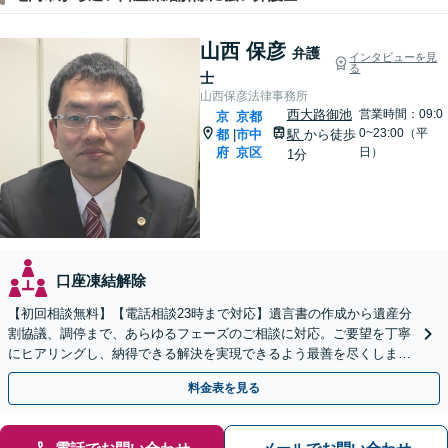
山西 保彦
弁護
インタビューを見
る
士
山西保彦法律事務所
西大路御池
営業時間：09:0
京
京都
0~23:00（平
都
市中
駅
から徒歩
|
府
京区
日）
1分
口座凍結解除
【初回相談無料】【電話相談23時まで対応】遺言書の作成から遺産分
割協議、調停まで、あらゆるフェーズのご相談に対応。ご要望を丁寧
にヒアリングし、納得できる解決を実現できるよう最善を尽くします
【夜間・休日対応可】【西大路御池駅徒歩1分】
料金表を見る