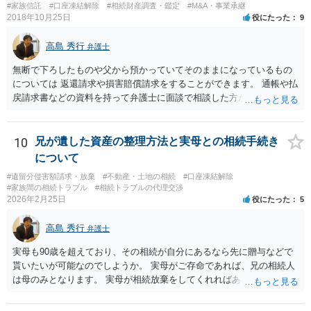
と親子関係を結びたいと思っているが、名字は変えたくない・・・養
#家族信託
#口座凍結解除
#相続財産調査・鑑定
#M&A・事業承継
子縁組の必要があり 氏も変更することになります。 しかし 彼は成人
2018年10月25日
役にたった
9
しているとは言え、自分の子と私の連れ子、全て平等にしたいと希
望。もちろん私もそうできればと思います。 ・・・婚姻前の契約 あ
高島 秀行
弁護士
るいは 遺言書などで その意思を実現する方法はあります。 弁護
無断で下ろしたものや父から預かっていてそのままになっているもの
士に相談してみてください。
については 返還請求や損害賠償請求をすることができます。 通帳や払
戻請求書などの資料を持って弁護士に面談で相談した方がよいと思い
ます。
10
兄が遺した資産の整理方法と実母との相続手続き
について
#遺留分侵害額請求・放棄
#不動産・土地の相続
#口座凍結解除
#家族間の相続トラブル
#相続トラブルの代理交渉
2026年2月25日
役にたった
5
高島 秀行
弁護士
実母も90歳を超えており、その相続が自分にあるなら先に贈与などで
貰いたいが可能なのでしようか。 実母がご存命であれば、兄の相続人
は母のみとなります。 実母が相続放棄をしてくれればあなた方兄弟及
び実母の子が相続人となります。 実母に連絡を取って話してみるほか
ないと思います。