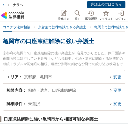
弁護士の方はこちら
ココナラへ
投稿する
探す
閲覧履歴
マイリスト
ログイン
ココナラ法律相談
京都府で法律相談できる弁護士
亀岡市で法律相談で
亀岡市の口座凍結解除に強い弁護士
京都府の亀岡市で口座凍結解除に強い弁護士が1名見つかりました。休日面談や
夜間面談に対応している弁護士なども掲載中。相続・遺言に関係する家族間の
相続トラブルや認知症の相続、遺産分割等の細かな分野での絞り込み検索もで
き便利です。特に弁護士法人佐渡・藤本法律事務所 亀岡事務所の早川 将弁護士
のプロフィール情報や弁護士費用、強みなどが注目されています。『亀岡市で
エリア
京都府、亀岡市
変更
土日や夜間に発生した口座凍結解除のトラブルを今すぐに弁護士に相談した
い』『口座凍結解除のトラブル解決の実績豊富な近くの弁護士を検索したい』
相談内容
相続・遺言、口座凍結解除
変更
『初回相談無料で口座凍結解除を法律相談できる亀岡市内の弁護士に相談予約
したい』などでお困りの相談者さんにおすすめです。
詳細条件
未選択
変更
口座凍結解除に強い亀岡市から相談可能な弁護士