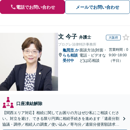
電話でお問い合わせ
メールでお問い合わせ
文 今子
弁護士
大阪府
プログレ法律特許事務所
営業時間：0
亀岡市
か
面談方法(対面・
らも相談
電話・ビデオな
9:00~18:00
受付中
ど)は応相談
（平日）
口座凍結解除
【関西エリア対応】相続に関してお困りの方はぜひ私にご相談くださ
い。対立を避け、できる限り円満に相続手続きを進めます「遺産分割
協議・調停／相続人の調査／使い込み／寄与分／遺留分侵害額請求／