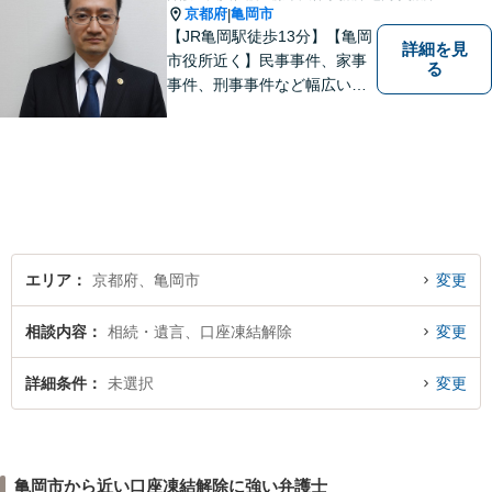
京都府
亀岡市
|
【JR亀岡駅徒歩13分】【亀岡
詳細を見
市役所近く】民事事件、家事
る
事件、刑事事件など幅広い分
野を取り扱っています。 依頼
者のお話に耳を傾け、より良
い法的サービスを提供できる
よう努めて参ります。 何でも
お気軽ご相談ください。
エリア
京都府、亀岡市
変更
相談内容
相続・遺言、口座凍結解除
変更
詳細条件
未選択
変更
亀岡市から近い口座凍結解除に強い弁護士