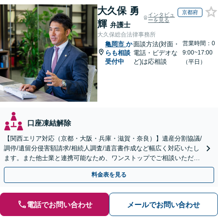
大久保 勇
京都府
インタビュ
ーを見る
輝
弁護士
大久保総合法律事務所
営業時間：0
亀岡市
か
面談方法(対面・
らも相談
電話・ビデオな
9:00~17:00
受付中
ど)は応相談
（平日）
口座凍結解除
【関西エリア対応（京都・大阪・兵庫・滋賀・奈良）】遺産分割協議/
調停/遺留分侵害額請求/相続人調査/遺言書作成など幅広く対応いたし
ます。また他士業と連携可能なため、ワンストップでご相談いただけ
ます。【土日夜間対応】
料金表を見る
電話でお問い合わせ
メールでお問い合わせ