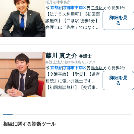
桜月法律事務所
京都府
京都市中京区
二条駅
から徒歩1分
|
【法テラス利用可】【初回面
詳細を見
談無料】【二条駅 徒歩1分】
る
弁護士は「先生」ではなく、
ご依頼者様の悩みや紛争を一
緒に解決していく「パートナ
ー」です。弁護士事務所は敷
居が高いと思っていらっしゃ
藤川 真之介
弁護士
る方こそ、是非一度ご相談く
弁護士法人法律事務所リンクス
ださい。
京都府
京都市下京区
烏丸駅
から徒歩4分
|
【交通事故】【労災】【遺産
詳細を見
相続】に強い弁護士です。
る
【初回相談無料】【交通事故
電話相談可】【相続ウェブ相
談可】で対応させて頂きま
す。【烏丸駅徒歩４分 四条駅
徒歩５分】の法律事務所リン
クスの代表弁護士で【弁護士
相続に関する診断ツール
経験１０年以上】になりま
す。