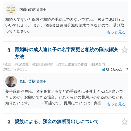
内藤 政信
弁護士
相続人でないと保険や相続の手続はできないですね。 教えてあげれば
いいでしょう。 また、保険金は遺留分減殺請求できないので、受け取
ってください。
8
再婚時の成人連れ子の名字変更と相続の悩み解決
方法
#遺言
#相続放棄
#口座凍結解除
#自筆証書遺言の作成
#財産分与
2021年2月21日
役にたった
7
森田 英樹
弁護士
養子縁組や戸籍、名字を変えるなどの手続きは弁護士さんにお願いで
きるのか、お願いできる場合、どれくらいの費用がかかるのかなども
知りたいです。 ・・・可能です。費用については 弁護士と直接面談
の上 内容を確認し 協議の上個別に契約によって決まることになっ
ています。 やはり、成人した子のことまでごちゃごちゃ考えず、自分
の事だけ考えるべきなのでしょうか ・・・お子さんの事をまで含め良
9
親族による、預金の無断引出しについて
い解決案があればお悩みになるのは当然と言えば当然のことです。 彼