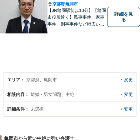
京都府
亀岡市
|
【JR亀岡駅徒歩13分】【亀岡
詳細を見
市役所近く】民事事件、家事
る
事件、刑事事件など幅広い分
野を取り扱っています。 依頼
者のお話に耳を傾け、より良
い法的サービスを提供できる
よう努めて参ります。 何でも
お気軽ご相談ください。
エリア
京都府、亀岡市
変更
相談内容
離婚・男女問題、中絶
変更
詳細条件
未選択
変更
亀岡市から近い中絶に強い弁護士