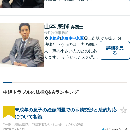
ご依頼者様の悩みや紛争を一
緒に解決していく「パートナ
ー」です。弁護士事務所は敷
居が高いと思っていらっしゃ
山本 悠揮
弁護士
る方こそ、是非一度ご相談く
桜月法律事務所
ださい。
京都府
京都市中京区
二条駅
から徒歩1分
|
法律というものは、力の弱い
詳細を見
人、声の小さい人のためにあ
る
ります。 そういった人の思い
に真摯に耳を傾けて、「相談
してよかった」「頼んでよか
った」と思って頂ける解決を
目指します。
中絶トラブルの法律Q&Aランキング
1
未成年の息子の妊娠問題での示談交渉と法的対応
について相談
#中絶
#親族関係
#慰謝料請求された側
#婚外の妊娠
2026年7月10日
役にたった
4