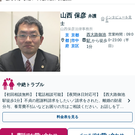
山西 保彦
弁護
インタビューを見
る
士
山西保彦法律事務所
西大路御池
営業時間：09:0
京
京都
0~23:00（平
都
市中
駅
から徒歩
|
府
京区
日）
1分
中絶トラブル
【初回相談無料】【電話相談可能】【夜間休日対応可】 【西大路御池
駅徒歩1分】不貞の慰謝料請求をしたい／請求をされた、離婚の財産
分与、養育費不払いなどお困りの方はご相談ください。お話しを丁寧
に聞き取り、最適な解決策を考え、迅速にご対応します。
料金表を見る