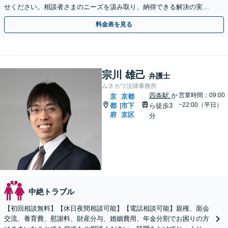
せください。相談者さまのニーズを汲み取り、納得できる解決の実現
を目指します【Web面談可】【初回相談無料】
料金表を見る
宗川 雄己
弁護士
ムネカワ法律事務所
四条駅
か
営業時間：09:00
京
京都
~22:00（平日）
都
市下
ら徒歩3
|
府
京区
分
中絶トラブル
【初回相談無料】【休日夜間相談可能】【電話相談可能】親権、面会
交流、養育費、慰謝料、財産分与、婚姻費用、年金分割でお困りの方