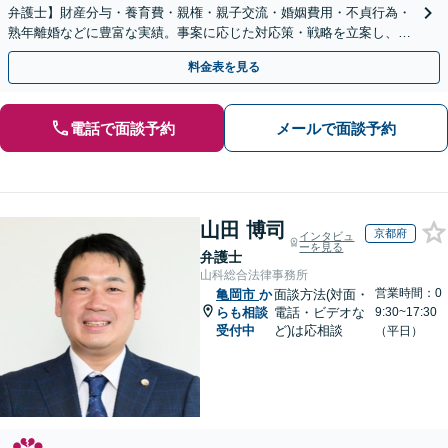
弁護士】財産分与・養育費・親権・親子交流・婚姻費用・不貞行為・
熟年離婚などに豊富な実績。事案に応じた対応策・戦略を立案し、全
力で闘います。明るい人生の再スタートを！
料金表を見る
電話で面談予約
メールで面談予約
山田 博司
京都府
インタビュ
ーを見る
弁護士
山科総合法律事務所
営業時間：0
亀岡市
か
面談方法(対面・
らも相談
電話・ビデオな
9:30~17:30
受付中
ど)は応相談
（平日）