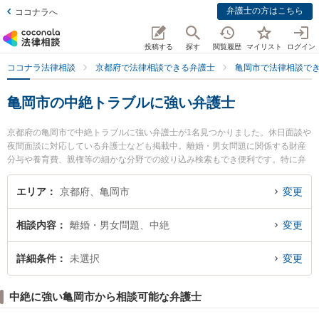
弁護士の方はこちら
ココナラへ
投稿する
探す
閲覧履歴
マイリスト
ログイン
ココナラ法律相談
京都府で法律相談できる弁護士
亀岡市で法律相談で
亀岡市の中絶トラブルに強い弁護士
京都府の亀岡市で中絶トラブルに強い弁護士が1名見つかりました。休日面談や
夜間面談に対応している弁護士なども掲載中。離婚・男女問題に関係する財産
分与や養育費、親権等の細かな分野での絞り込み検索もでき便利です。特に弁
護士法人佐渡・藤本法律事務所 亀岡事務所の早川 将弁護士のプロフィール情報
や弁護士費用、強みなどが注目されています。『亀岡市で土日や夜間に発生し
エリア
京都府、亀岡市
変更
た中絶トラブルのトラブルを今すぐに弁護士に相談したい』『中絶トラブルの
トラブル解決の実績豊富な近くの弁護士を検索したい』『初回相談無料で中絶
相談内容
離婚・男女問題、中絶
変更
トラブルを法律相談できる亀岡市内の弁護士に相談予約したい』などでお困り
の相談者さんにおすすめです。
詳細条件
未選択
変更
中絶に強い亀岡市から相談可能な弁護士