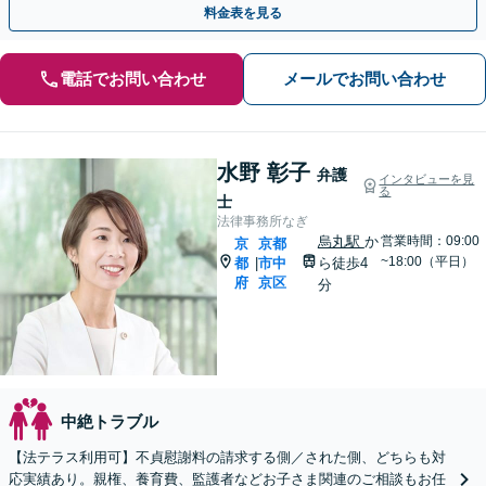
料金表を見る
電話でお問い合わせ
メールでお問い合わせ
水野 彰子
弁護
インタビューを見
る
士
法律事務所なぎ
烏丸駅
か
営業時間：09:00
京
京都
~18:00（平日）
都
市中
ら徒歩4
|
府
京区
分
中絶トラブル
【法テラス利用可】不貞慰謝料の請求する側／された側、どちらも対
応実績あり。親権、養育費、監護者などお子さま関連のご相談もお任