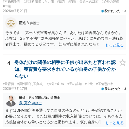
を入れる場合にも、「夫と不貞相手との間に限る」と対象を明確にす
#不倫慰謝料
#慰謝料請求したい側
#裁判
#恐喝・脅迫への対応
#婚外の妊娠
べきです。 他方、不貞相手が夫から示談金を受け取る場合、その名目
#中絶
2026年7月21日
役にたった
3
や内容によっては、後に貴方が不貞相手へ慰謝料請求する際、不貞相
手側から「すでに夫との間で一定の清算がされている」「夫側から支
匿名A
払を受けた」などと（その当否は別として）反論等されてこじれてし
弁護士
まう可能性があります。そのため、示談金の趣旨、清算対象、妻の請
そうです。 第一の被害者が奥さんで、あなたは加害者なんですから。
求権への影響を明確にしておくことが重要です。示談金１８０万円の
現在は、2人で不法行為を積極的にやった、あげくにその共同不法行為
妥当性については、中絶、精神的苦痛、通院・治療の有無、診断内
者同士で、揉めてる状況です。 知らずに騙されたならともか
容、夫の説明内容、妊娠・中絶に至る経緯等によって変わります。中
く・・・。 それでも経緯を考えれば多少は、その男よりは同情できる
絶について双方同意があったとしても、身体的・精神的負担が考慮さ
というだけですから。
れることはありますが、夫が当初から離婚できないと伝えていた事情
4
身体だけの関係の相手に子供が出来たと言われ認
があるなら、結婚期待を理由とする損害については争い得る部分もあ
知、養育費を要求されているが自身の子供か分か
ります。 なお、貴方から不貞相手へ請求する慰謝料額は、夫が不貞相
手に支払う示談金額だけで決まるものではありません。不貞期間、回
らない
数、婚姻期間、夫婦関係への影響、離婚・別居の有無、相手方の認識
#養育費
#異性関係(不貞等)
#婚外の妊娠
#子の認知
#中絶
#不倫慰謝料
等によって判断されます。 今後の状況等に応じて、弁護士への個別相
2026年7月17日
役にたった
3
談も検討なさった方がよいでしょう。
離婚・男女問題に強い弁護士
泉 亮介
弁護士
まずはDNA鑑定等を通してご自身の子なのかどうかを確認することが
必要となります。 また妊娠期間中の収入補償については、そもそも支
払義務自体から争いとなるかと思われます。仮に自身の子であったと
して、そのことから当然に補償義務が発生するものではありません。