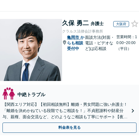
久保 勇二
弁護士
大阪府
クラルス法律会計事務所
営業時間：1
亀岡市
か
面談方法(対面・
らも相談
電話・ビデオな
0:00~20:00
受付中
ど)は応相談
（平日）
中絶トラブル
【関西エリア対応】【初回相談無料】離婚・男女問題に強い弁護士！
「離婚を決めかねている段階でもご相談を！」不貞慰謝料や財産分
与、親権、面会交流など、どのようなご相談も丁寧にサポート【夜
間・休日面談可】【WEB面談】【完全個室】
料金表を見る