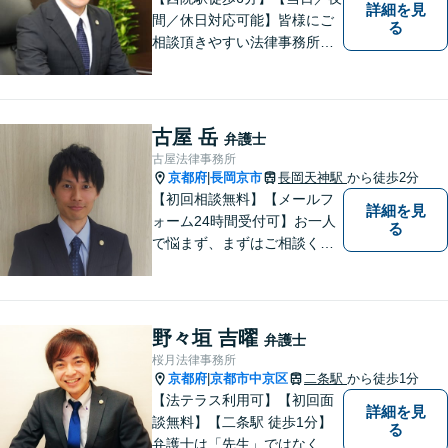
詳細を見
間／休日対応可能】皆様にご
る
相談頂きやすい法律事務所を
目指します。交通事故／借金
問題／相続問題／離婚問題な
ど、幅広い法律トラブルに対
応可能。【法テラス利用可】
古屋 岳
弁護士
ご相談者様に寄り添って対
古屋法律事務所
応。お悩みの方はお気軽にご
京都府
長岡京市
長岡天神駅
から徒歩2分
|
相談ください。
【初回相談無料】【メールフ
詳細を見
ォーム24時間受付可】お一人
る
で悩まず、まずはご相談くだ
さい。丁寧にご対応させてい
ただきます。
野々垣 吉曜
弁護士
桜月法律事務所
京都府
京都市中京区
二条駅
から徒歩1分
|
【法テラス利用可】【初回面
詳細を見
談無料】【二条駅 徒歩1分】
る
弁護士は「先生」ではなく、