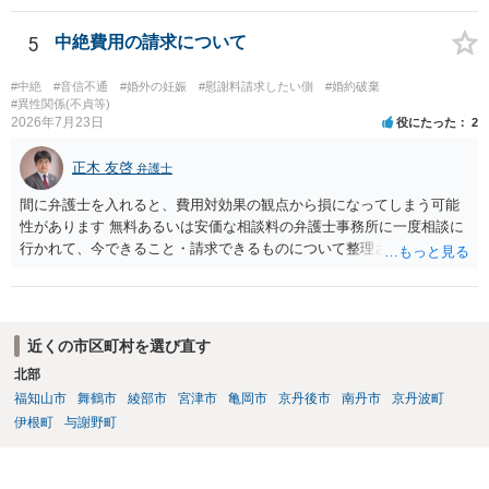
相手に弁護士がついているということであれば、依頼をするかしない
かは別として一度ご自身も個別に弁護士に相談をされたほうが良いで
5
中絶費用の請求について
しょう。
#中絶
#音信不通
#婚外の妊娠
#慰謝料請求したい側
#婚約破棄
#異性関係(不貞等)
2026年7月23日
役にたった
2
正木 友啓
弁護士
間に弁護士を入れると、費用対効果の観点から損になってしまう可能
性があります 無料あるいは安価な相談料の弁護士事務所に一度相談に
行かれて、今できること・請求できるものについて整理されるのがよ
いかと思います
近くの市区町村を選び直す
北部
福知山市
舞鶴市
綾部市
宮津市
亀岡市
京丹後市
南丹市
京丹波町
伊根町
与謝野町