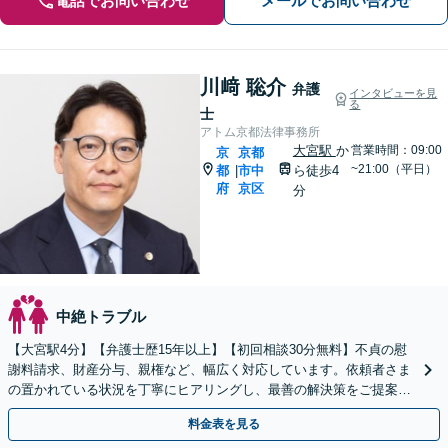
電話でお問い合わせ
メールでお問い合わせ
川﨑 聡介
弁護
インタビューを見
る
士
アトム京都法律事務所
大宮駅
か
営業時間：09:00
京
京都
~21:00（平日）
都
市中
ら徒歩4
|
府
京区
分
中絶トラブル
【大宮駅4分】【弁護士歴15年以上】【初回相談30分無料】不貞の慰
謝料請求、財産分与、親権など、幅広く対応しています。依頼者さま
の置かれている状況を丁寧にヒアリングし、最善の解決策をご提案し
ます。お悩みの際は、お気軽にご相談ください。
料金表を見る