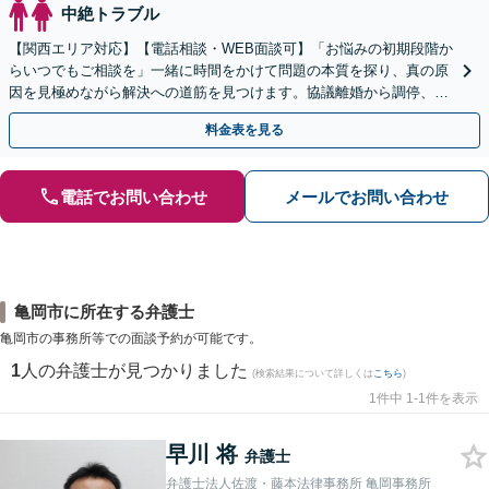
中絶トラブル
【関西エリア対応】【電話相談・WEB面談可】「お悩みの初期段階か
らいつでもご相談を」一緒に時間をかけて問題の本質を探り、真の原
因を見極めながら解決への道筋を見つけます。協議離婚から調停、審
判、訴訟まで、離婚に関わる一連の手続きにすべて対応
料金表を見る
電話でお問い合わせ
メールでお問い合わせ
亀岡市に所在する弁護士
亀岡市の事務所等での面談予約が可能です。
1
人の弁護士が見つかりました
(検索結果について詳しくは
こちら
)
1件中 1-1件を表示
早川 将
弁護士
弁護士法人佐渡・藤本法律事務所 亀岡事務所