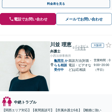
可】人生経験も豊富な弁護士があなたの力になります！
料金表を見る
電話でお問い合わせ
メールでお問い合わせ
川並 理恵
大阪府
インタビュ
ーを見る
弁護士
小西法律事務所
営業時間：0
亀岡市
か
面談方法(対面・
らも相談
電話・ビデオな
9:00~20:00
受付中
ど)は応相談
（平日）
中絶トラブル
【関西エリア対応】【夜間面談可】【所属弁護士6名】【離婚に強い