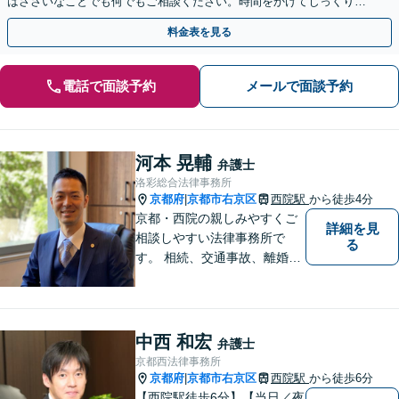
はささいなことでも何でもご相談ください。時間をかけてじっくりと
お話を伺い、未来に向けての再出発をサポートいたします。
料金表を見る
電話で面談予約
メールで面談予約
河本 晃輔
弁護士
洛彩総合法律事務所
京都府
京都市右京区
西院駅
から徒歩4分
|
京都・西院の親しみやすくご
詳細を見
相談しやすい法律事務所で
る
す。 相続、交通事故、離婚、
不動産、債務整理などに幅広
くご対応しています。
中西 和宏
弁護士
京都西法律事務所
京都府
京都市右京区
西院駅
から徒歩6分
|
【西院駅徒歩6分】【当日／夜