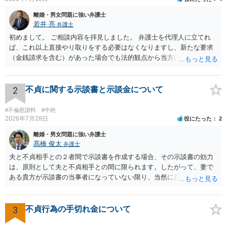
離婚・男女問題に強い弁護士
若井 亮
弁護士
初めまして。 ご相談内容を拝見しました。 弁護士を代理人に立てれ
ば、これ以上直接やり取りをする必要はなくなりますし、新たな要求
（金銭請求を含む）があった場合でも法的観点から当方に支払うべき
義務があるのかを精査し、回答することができます。 代理人を立てな
いのであれば、基本的にはご自身で対応していくことになります。 こ
れ以上の要求を回避するためには、合意内容を書面しておくことで
2
不貞に関する示談書と示談金について
す。 特に重要な点としては、合意事項以外には貸し借りが無いことを
確認する条項（清算条項）をきちんと盛り込んでおくことです。 お金
#不倫慰謝料
#中絶
を払うにしても、紛争が蒸し返されないよう、合意書を作成して取り
2026年7月28日
役にたった
2
交わすようにしてください。
離婚・男女問題に強い弁護士
髙橋 俊太
弁護士
夫と不貞相手との２者間で示談書を作成する場合、その示談書の効力
は、原則として夫と不貞相手との間に限られます。したがって、妻で
ある貴方が示談書の当事者になっていない限り、当然に貴方の不貞慰
謝料請求権が消滅するわけではありません。もっとも、後日の争いを
避けるためには、示談書の中に「本示談は夫と不貞相手との間の清算
に限るものであり、妻の不貞相手に対する慰謝料請求権を放棄・制限
3
不貞行為の手切れ金について
するものではない」旨を明記しておく方が安全です。また、清算条項