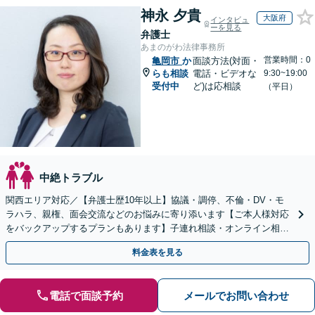
神永 夕貴
大阪府
インタビュ
ーを見る
弁護士
あまのがわ法律事務所
営業時間：0
亀岡市
か
面談方法(対面・
らも相談
電話・ビデオな
9:30~19:00
受付中
ど)は応相談
（平日）
中絶トラブル
関西エリア対応／【弁護士歴10年以上】協議・調停、不倫・DV・モ
ラハラ、親権、面会交流などのお悩みに寄り添います【ご本人様対応
をバックアップするプランもあります】子連れ相談・オンライン相談
OK【直接初回面談30分無料】
料金表を見る
電話で面談予約
メールでお問い合わせ