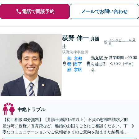
電話で面談予約
メールでお問い合わせ
荻野 伸一
弁護
インタビューを見
る
士
荻野法律事務所
烏丸駅
か
営業時間：09:00
京
京都
~17:30（平日）
都
市下
ら徒歩3
|
府
京区
分
中絶トラブル
【初回相談30分無料】【弁護士経験15年以上】不貞の慰謝料請求／財
産分与／親権／養育費など、離婚のお困りごとはご相談ください。丁
寧なコミュニケーションでご依頼者さまのご意向を踏まえた納得感の
高い解決を目指します【烏丸駅3分】【Web面談可】