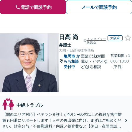
電話で面談予約
メールで面談予約
日髙 尚
大阪府
インタビュー
を見る
弁護士
大園・日髙法律事務所
営業時間：1
亀岡市
か
面談方法(対面・
らも相談
電話・ビデオな
0:00~18:00
受付中
ど)は応相談
（平日）
中絶トラブル
【関西エリア対応】ベテラン弁護士が40代〜60代以上の複雑な熟年離
婚も円滑にサポートします！人生の再出発に向け、まずはご相談くだ
さい。財産分与／不倫慰謝料／内縁／養育費など【休日・夜間面談