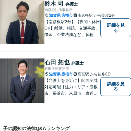
鈴木 司
弁護士
南彦根法律事務所
滋賀県
彦根市
南彦根駅
から徒歩2分
|
【南彦根駅2分】【夜間・休日
詳細を見
OK】離婚、相続、交通事故、
る
借金、企業法務など、多種多
様なご相談にお応えしており
ます。スピード感を持った対
応と密なコミュニケーション
をモットーに、皆様それぞれ
石田 拓也
弁護士
に合った解決を図ってまいり
石田法律事務所
ます。お気軽にご相談くださ
滋賀県
彦根市
高宮駅
から徒歩8分
|
い。
【弁護士を身近に】関西全域
詳細を見
対応可能【注力エリア：彦根
る
市、長浜市、米原市、東近江
市、近江八幡市】日常で起こ
り得る法律問題の解決へ特
化。生まれ育った地元の皆さ
まに、不安を和らげベストな
解決策を提供します「迅速丁
子の認知の法律Q&Aランキング