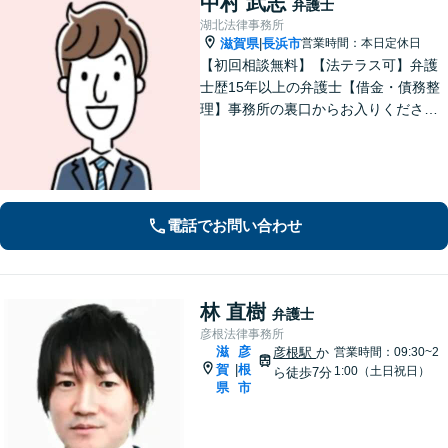
中村 武志
弁護士
湖北法律事務所
滋賀県
長浜市
営業時間：本日定休日
|
【初回相談無料】【法テラス可】弁護
士歴15年以上の弁護士【借金・債務整
理】事務所の裏口からお入りくださ
い。個人・法人含め、最適な債務整理
を提案【長浜駅12分】
電話でお問い合わせ
林 直樹
弁護士
彦根法律事務所
滋
彦
彦根駅
か
営業時間：09:30~2
賀
根
|
1:00（土日祝日）
ら徒歩7分
県
市