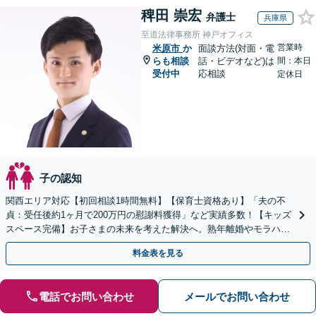
稗田 崇宏
弁護士
兵庫県
至道法律事務所 神戸オフィス
営業時
米原市
か
面談方法(対面・電
らも相談
話・ビデオなど)は
間：本日
受付中
応相談
定休日
子の認知
関西エリア対応【初回相談1時間無料】【保育士資格あり】「夫の不
貞：受任後約1ヶ月で200万円の慰謝料獲得」など実績多数！【キッズ
スペース完備】お子さまの未来を考えた解決へ。熟年離婚やモラハラ
のご相談多数【Web面談・電話相談・夜間相談OK】
料金表を見る
電話でお問い合わせ
メールでお問い合わせ