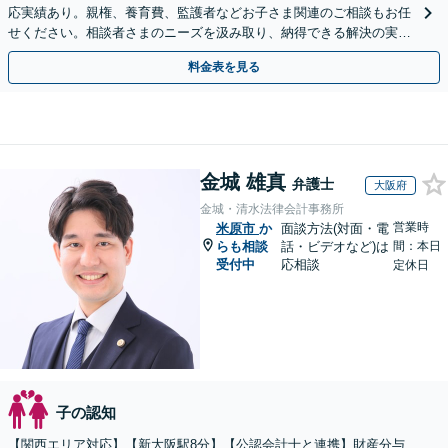
応実績あり。親権、養育費、監護者などお子さま関連のご相談もお任
せください。相談者さまのニーズを汲み取り、納得できる解決の実現
を目指します【Web面談可】【初回相談無料】
料金表を見る
金城 雄真
弁護士
大阪府
金城・清水法律会計事務所
営業時
米原市
か
面談方法(対面・電
らも相談
話・ビデオなど)は
間：本日
受付中
応相談
定休日
子の認知
【関西エリア対応】【新大阪駅8分】【公認会計士と連携】財産分与