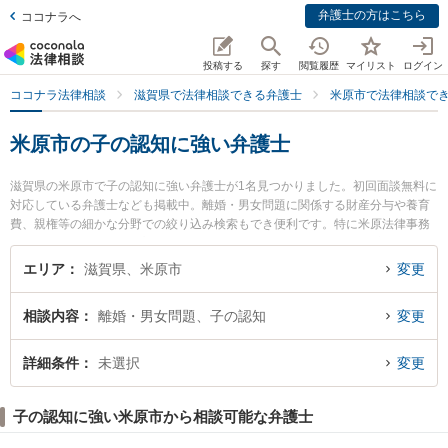
弁護士の方はこちら
ココナラへ
投稿する
探す
閲覧履歴
マイリスト
ログイン
ココナラ法律相談
滋賀県で法律相談できる弁護士
米原市で法律相談で
米原市の子の認知に強い弁護士
滋賀県の米原市で子の認知に強い弁護士が1名見つかりました。初回面談無料に
対応している弁護士なども掲載中。離婚・男女問題に関係する財産分与や養育
費、親権等の細かな分野での絞り込み検索もでき便利です。特に米原法律事務
所の山下 裕也弁護士のプロフィール情報や弁護士費用、強みなどが注目されて
います。『米原市で土日や夜間に発生した子の認知のトラブルを今すぐに弁護
エリア
滋賀県、米原市
変更
士に相談したい』『子の認知のトラブル解決の実績豊富な近くの弁護士を検索
したい』『初回相談無料で子の認知を法律相談できる米原市内の弁護士に相談
相談内容
離婚・男女問題、子の認知
変更
予約したい』などでお困りの相談者さんにおすすめです。
詳細条件
未選択
変更
子の認知に強い米原市から相談可能な弁護士