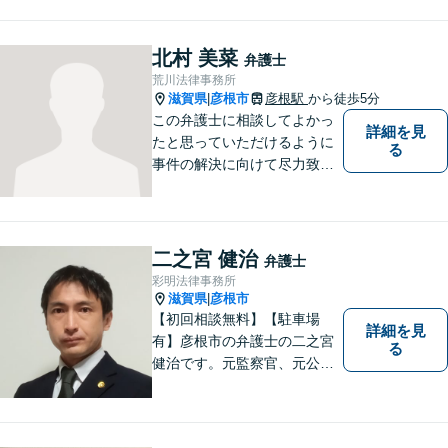
い。法人・個人問わず幅広い
案件を取り扱っています。
北村 美菜
弁護士
荒川法律事務所
滋賀県
彦根市
彦根駅
から徒歩5分
|
この弁護士に相談してよかっ
詳細を見
たと思っていただけるように
る
事件の解決に向けて尽力致し
ます。
二之宮 健治
弁護士
彩明法律事務所
滋賀県
彦根市
|
【初回相談無料】【駐車場
詳細を見
有】彦根市の弁護士の二之宮
る
健治です。元監察官、元公務
員の経歴を活かし、皆様のト
ラブル解決をしっかりサポー
トいたします。