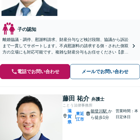
子の認知
離婚協議・調停、慰謝料請求、財産分与など検討段階、協議から訴訟
まで一貫してサポートします。不貞慰謝料の請求する側・された側双
方の立場にも対応可能です。複雑な財産分与もお任せください【彦根
駅7分】
電話でお問い合わせ
メールでお問い合わせ
藤田 祐介
弁護士
ことう法律事務所
滋
能登川駅
か
営業時間：本
東近
賀
|
日定休日
ら徒歩1分
江市
県