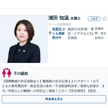
浦田 知温
弁護士
大阪府
ラーレ法律事務所
営業時
米原市
か
面談方法(対面・電
らも相談
話・ビデオなど)は
間：本日
受付中
応相談
定休日
子の認知
【国際離婚の対応経験あり】離婚後の生活を踏まえたサポート！お子
さまの養育費請求・面会交流の条件／不貞慰謝料請求／複雑な財産分
与／外国人との離婚への対応はご相談ください【完全個室】【英語対
応可】【大阪天満宮駅5分】
料金表を見る