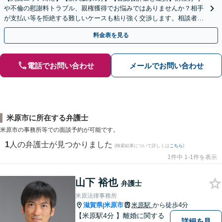
や不倫の慰謝料トラブル、親権獲得でお悩みではありませんか？相手
が支払い等を拒絶する難しいケースも粘り強く交渉します。相談者の
お気持ちに寄り添い、最後まで徹底サポート！
料金表を見る
電話でお問い合わせ
メールでお問い合わせ
米原市に所在する弁護士
米原市の事務所等での面談予約が可能です。
1
人の弁護士が見つかりました
(検索結果について詳しくは
こちら
)
1件中 1-1件を表示
山下 裕也
弁護士
米原法律事務所
滋賀県
米原市
米原駅
から徒歩4分
|
【米原駅4分 】離婚に関する
詳細を見