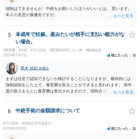
強制はできませんが、中絶をお願いしたほうがいいとは、 思います。
本人の意思が最優先ですが。
5
未成年で妊娠。産みたいが相手に支払い能力がな
い場合。
#養育費
#中絶
#子の認知
#慰謝料請求したい側
#離婚協議
2024年7月7日
役にたった
11
黒木 佐紀
弁護士
まずは任意で認知できないか検討することになりますが、最終的には
強制認知をした上で、養育費を取ることができると思われます。 前年
度の収入をもとに養育費は算出されますので、現時点では少額しか取
れないとしても、相手が大学を卒業して就職したら、そこで再度、養
育費の増額調停を起こすこともできます。 仮に中絶する場合でも、相
手方が妊娠について話し合いをしっかりしてくれない場合には、慰謝
6
中絶手術の金額請求について
料請求などもできる可能性があります。 いずれにせよ、親御さんとの
関わりが不可欠となると思われますので、一度話し合った上で、法律
#子の認知
#内容証明作成送付
事務所へ早めのご相談をされたほうがよろしいかと思います。
2019年9月8日
役にたった
11