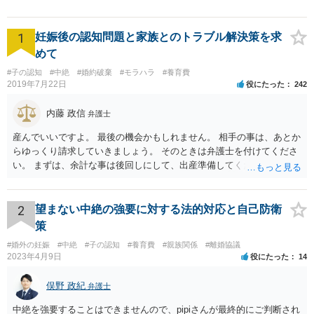
寧」【無料相談有・駐車場完
備】【英語対応可】
1
妊娠後の認知問題と家族とのトラブル解決策を求
めて
#子の認知
#中絶
#婚約破棄
#モラハラ
#養育費
2019年7月22日
役にたった
242
内藤 政信
弁護士
産んでいいですよ。 最後の機会かもしれません。 相手の事は、あとか
らゆっくり請求していきましょう。 そのときは弁護士を付けてくださ
い。 まずは、余計な事は後回しにして、出産準備してください。
2
望まない中絶の強要に対する法的対応と自己防衛
策
#婚外の妊娠
#中絶
#子の認知
#養育費
#親族関係
#離婚協議
2023年4月9日
役にたった
14
俣野 政紀
弁護士
中絶を強要することはできませんので、pipiさんが最終的にご判断され