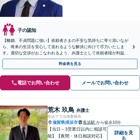
子の認知
【離婚、不貞問題に強い】依頼者さまの不安な気持ちに寄り添いなが
ら、将来の生活を安心して送れるような解決に向けて尽力いたしま
す。適切な交渉がおこなわれるよう、弁護士として依頼者様が利益を
最大限得ることができるようサポート【子連れ相談OK】
料金表を見る
電話でお問い合わせ
メールでお問い合わせ
荒木 玖鳥
弁護士
長浜アラ法律事務所
滋賀県
長浜市
長浜駅
から徒歩10分
|
【当日～3営業日以内に相談可
詳細を見
能】【夜間・休日相談対応】
る