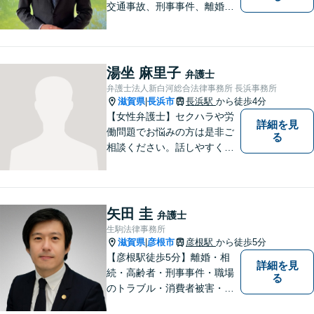
交通事故、刑事事件、離婚・
男女問題に注力しておりま
す。まずはお気軽にご相談く
ださい。
湯坐 麻里子
弁護士
弁護士法人新白河総合法律事務所 長浜事務所
滋賀県
長浜市
長浜駅
から徒歩4分
|
【女性弁護士】セクハラや労
詳細を見
働問題でお悩みの方は是非ご
る
相談ください。話しやすく相
談しやすい弁護士です。
矢田 圭
弁護士
生駒法律事務所
滋賀県
彦根市
彦根駅
から徒歩5分
|
【彦根駅徒歩5分】離婚・相
詳細を見
続・高齢者・刑事事件・職場
る
のトラブル・消費者被害・法
人倒産などはお任せくださ