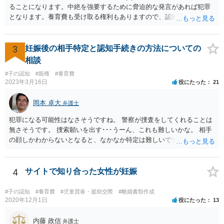
ることになります。中絶を強要するために脅迫的な発言があれば犯罪
となります。養育費も受け取る権利もありますので、認知等につきお
相手がきちんと対応しないのであれば弁護士にご相談されることをお
勧めします。
3
妊娠後の相手特定と認知手続きの方法についての
相談
#子の認知
#親権
#養育費
2023年3月16日
役にたった
21
岡本 卓大
弁護士
犯罪になる可能性はなさそうですね。 警察が捜査をしてくれることは
無さそうです。 捜索願いを出す･･･うーん、これも難しいかな。 相手
の顔しかわからないとなると、なかなか特定は難しいですね。 お役に
立てず、すみません。
4
サイトで知り合った女性が妊娠
#子の認知
#養育費
#児童買春・援助交際
#離婚書類作成
2020年12月1日
役にたった
13
内藤 政信
弁護士