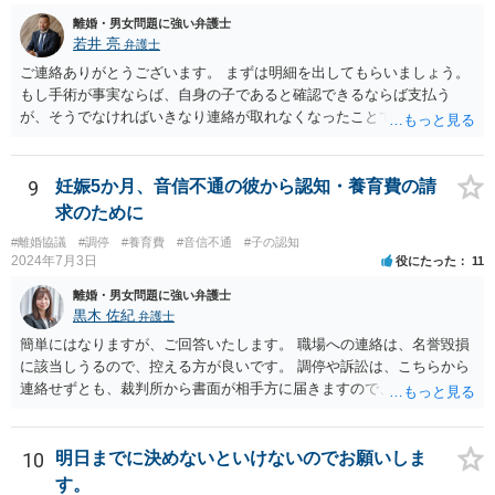
離婚・男女問題に強い弁護士
若井 亮
弁護士
ご連絡ありがとうございます。 まずは明細を出してもらいましょう。
もし手術が事実ならば、自身の子であると確認できるならば支払う
が、そうでなければいきなり連絡が取れなくなったことで不信感もあ
るし、自身の子であるか疑問に残る点もあるので、支払えないと回答
してはいかがでしょうか。 代理人となる場合ですが、事務所ごとにま
ちまちです。 弊所の場合、交渉をお受けするとなると20万円くらいが
9
妊娠5か月、音信不通の彼から認知・養育費の請
多いかと思います。
求のために
#離婚協議
#調停
#養育費
#音信不通
#子の認知
2024年7月3日
役にたった
11
離婚・男女問題に強い弁護士
黒木 佐紀
弁護士
簡単にはなりますが、ご回答いたします。 職場への連絡は、名誉毀損
に該当しうるので、控える方が良いです。 調停や訴訟は、こちらから
連絡せずとも、裁判所から書面が相手方に届きますので、連絡不要で
す。 ご要望は認知や養育費の請求でしょうか？ 任意に応じてもらえな
いのであれば、調停や訴訟をするしかないかと思います。
10
明日までに決めないといけないのでお願いしま
す。