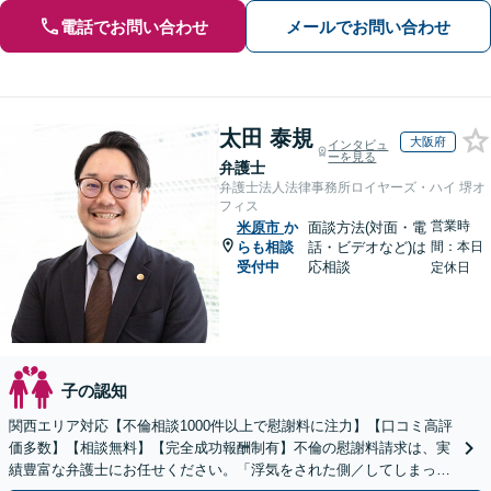
電話でお問い合わせ
メールでお問い合わせ
太田 泰規
大阪府
インタビュ
ーを見る
弁護士
弁護士法人法律事務所ロイヤーズ・ハイ 堺オ
フィス
営業時
米原市
か
面談方法(対面・電
らも相談
話・ビデオなど)は
間：本日
受付中
応相談
定休日
子の認知
関西エリア対応【不倫相談1000件以上で慰謝料に注力】【口コミ高評
価多数】【相談無料】【完全成功報酬制有】不倫の慰謝料請求は、実
績豊富な弁護士にお任せください。「浮気をされた側／してしまった