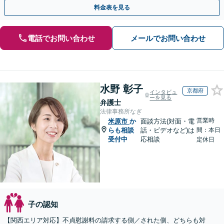
側両方対応」人情派弁護士！
料金表を見る
電話でお問い合わせ
メールでお問い合わせ
水野 彰子
京都府
インタビュ
ーを見る
弁護士
法律事務所なぎ
営業時
米原市
か
面談方法(対面・電
らも相談
話・ビデオなど)は
間：本日
受付中
応相談
定休日
子の認知
【関西エリア対応】不貞慰謝料の請求する側／された側、どちらも対