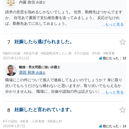
内藤 政信
弁護士
請求の意思を強めるしかないでしょう。 住所、勤務先はつかんでます
か。 自宅あて書面で支払催告書を送ってみましょう。 反応がなけれ
ば、勤務先あてに出してみましょう。
7
妊娠したら逃げられました。
#婚外の妊娠
#音信不通
#慰謝料請求したい側
#子の認知
#中絶
#養育費
2021年12月11日
役にたった
12
離婚・男女問題に強い弁護士
原田 和幸
弁護士
職場にこの件について個人で連絡してもよいのでしょうか？ 単に取り
次いでもらうだけなら構わないと思いますが、取り次いでもらえるか
分かりませんね。 職場に、妊娠や認知の件は話さないほうがよいと思
います。 それとも弁護士を通すべきなのでしょうか？ 相談者で対応が
難しいと思われれば、弁護士に入ってもらうことも検討されてくださ
い。 一度、お近くの弁護士に相談されてみてもよいと思います。
8
妊娠したと言われています。
#子の認知
#患者・入所者側
#産婦人科
2020年1月7日
役にたった
13