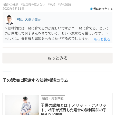
#婚外の妊娠
#生活費を渡さない
#中絶
#子の認知
2022年3月11日
役にたった
6
村山 大基
弁護士
＞法律的には一緒に育てるのが厳しいですか？ 一緒に育てる、という
のが同居してお子さんを育てていく、という意味なら厳しいです。 ＞
もしくは、養育費と認知をもらえたりするのでしょうか、 相手が認知
を拒む場合、調停や裁判などの手続きで認知を求める必要がありま
す。 また、認知されたことを前提に、父親として子を養う義務があり
ますので、 養育費を請求できます。 ただ、極端な話相手に収入がなか
もっとみる
ったり、行方不明だったりすると、実際上の回収が難しい可能性はあ
ります。
子の認知に関連する法律相談コラム
離婚・男女問題
子供の認知とは｜メリット・デメリッ
ト、相手が拒否した場合の強制認知の手
続きなど解説