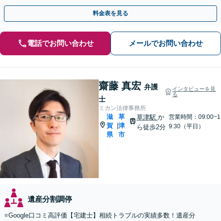
途不明金の調査まで、全般の経験豊富【JR草津駅2分】
料金表を見る
電話でお問い合わせ
メールでお問い合わせ
齋藤 真宏
弁護
インタビューを見
る
士
ミカン法律事務所
滋
草
草津駅
か
営業時間：09:00~1
賀
津
|
9:30（平日）
ら徒歩2分
県
市
遺産分割調停
⭐️Google口コミ高評価【宅建士】相続トラブルの実績多数！遺産分