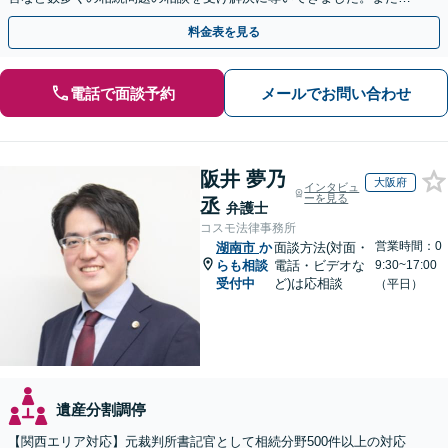
過去に１００件超の遺言作成のお手伝いをしました。
料金表を見る
電話で面談予約
メールでお問い合わせ
阪井 夢乃
大阪府
インタビュ
ーを見る
丞
弁護士
コスモ法律事務所
営業時間：0
湖南市
か
面談方法(対面・
らも相談
電話・ビデオな
9:30~17:00
受付中
ど)は応相談
（平日）
遺産分割調停
【関西エリア対応】元裁判所書記官として相続分野500件以上の対応