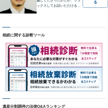
越しくださったかたが、リラ
る
ックスしてお話いただけるよ
うな対応を心がけておりま
す。法的トラブルに対して弁
護士が力になれることは多い
です。 ご相談を躊躇われてい
る方もお気軽に、ご相談にい
相続に関する診断ツール
らしてください。
遺産分割調停の法律Q&Aランキング