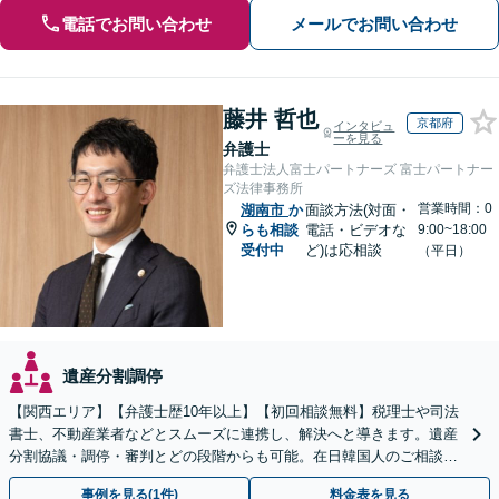
電話でお問い合わせ
メールでお問い合わせ
藤井 哲也
京都府
インタビュ
ーを見る
弁護士
弁護士法人富士パートナーズ 富士パートナー
ズ法律事務所
営業時間：0
湖南市
か
面談方法(対面・
らも相談
電話・ビデオな
9:00~18:00
受付中
ど)は応相談
（平日）
遺産分割調停
【関西エリア】【弁護士歴10年以上】【初回相談無料】税理士や司法
書士、不動産業者などとスムーズに連携し、解決へと導きます。遺産
分割協議・調停・審判とどの段階からも可能。在日韓国人のご相談も
対応しております【休日・夜間相談可】
事例を見る(1件)
料金表を見る