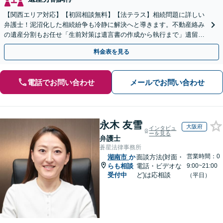
【関西エリア対応】【初回相談無料】【法テラス】相続問題に詳しい
弁護士！泥沼化した相続紛争も冷静に解決へと導きます。不動産絡み
の遺産分割もお任せ「生前対策は遺言書の作成から執行まで」遺留分
侵害額請求に詳しい【夜間・休日面談】【電話相談可】
料金表を見る
電話でお問い合わせ
メールでお問い合わせ
永木 友雪
大阪府
インタビュ
ーを見る
弁護士
蒼星法律事務所
営業時間：0
湖南市
か
面談方法(対面・
らも相談
電話・ビデオな
9:00~21:00
受付中
ど)は応相談
（平日）