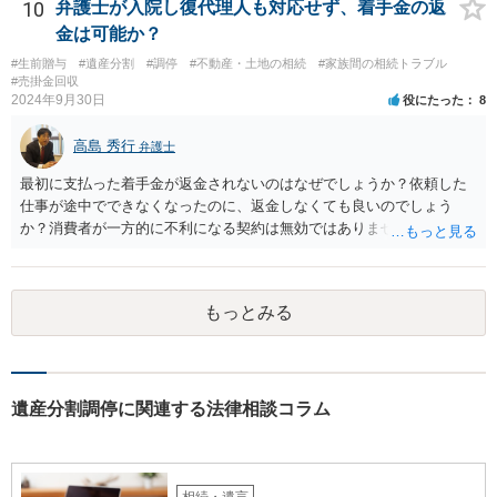
10
弁護士が入院し復代理人も対応せず、着手金の返
金は可能か？
#生前贈与
#遺産分割
#調停
#不動産・土地の相続
#家族間の相続トラブル
#売掛金回収
2024年9月30日
役にたった
8
高島 秀行
弁護士
最初に支払った着手金が返金されないのはなぜでしょうか？依頼した
仕事が途中でできなくなったのに、返金しなくても良いのでしょう
か？消費者が一方的に不利になる契約は無効ではありませんか？
着手金は、前の弁護士が倒れるまでにやった仕事に応じて清算する義
務があると思います。 倒れた弁護士が所属する弁護士会に相談さ
れた方がよいと思います。 倒れた弁護士は脳梗塞で倒れたようで
もっとみる
すが、 判断能力があり、復代理を倒れた弁護士の判断で復代理を
選任したのか 即ち、復代理人の選任は有効なのかという問題もあ
ると思います。
遺産分割調停に関連する法律相談コラム