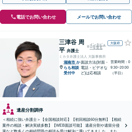
電話でお問い合わせ
メールでお問い合わせ
三津谷 周
大阪府
インタビュ
ーを見る
平
弁護士
ミカタ弁護士法人 大阪事務所
営業時間：0
湖南市
か
面談方法(対面・
らも相談
電話・ビデオな
9:30~20:00
受付中
ど)は応相談
（平日）
遺産分割調停
＜相続に強い弁護士＞【全国相談対応】【初回相談60分無料】【相続
案件の相談・解決実績多数】【WEB面談可能】 遺産分割や遺留分侵
害など数多くの相続問題の相談を受け解決に導いてきました。また、