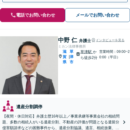
電話でお問い合わせ
メールでお問い合わせ
中野 仁
弁護士
インタビューを見る
ミカン法律事務所
滋
草
草津駅
か
営業時間：09:00~2
賀
津
|
0:00（平日）
ら徒歩2分
県
市
遺産分割調停
【夜間・休日対応】弁護士歴16年以上／事業承継等事業会社の相続問
題、多数の相続人がいる遺産分割、不動産の評価が問題となる遺留分
侵害額請求などの困難事件から、遺産分割協議、遺言、相続放棄、使