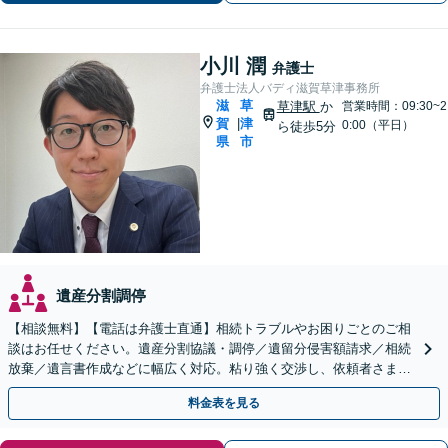
小川 潤
弁護士
弁護士法人バディ滋賀草津事務所
滋
草
草津駅
か
営業時間：09:30~2
賀
津
|
0:00（平日）
ら徒歩5分
県
市
遺産分割調停
【相談無料】【電話は弁護士直通】相続トラブルやお困りごとのご相
談はお任せください。遺産分割協議・調停／遺留分侵害額請求／相続
放棄／遺言書作成などに幅広く対応。粘り強く交渉し、依頼者さまに
有利な解決を目指します【出張相談可能】【草津駅5分】
料金表を見る