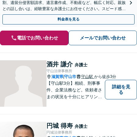
割、遺留分侵害額請求、遺言書作成、不動産など、幅広く対応。親族
との話し合いは、経験豊富な弁護士にお任せください。スピード感を
重視【予約で夜間・休日対応可】【駐車場あり】
料金表を見る
電話でお問い合わせ
メールでお問い合わせ
酒井 謙介
弁護士
守山法律事務所
滋賀県
守山市
守山駅
から徒歩3分
|
【守山駅3分】相続、刑事事
詳細を見
件、企業法務など。依頼者さ
る
まの状況を十分にヒアリング
し、あらゆる観点から解決策
をご提案してまいります。丁
寧に、迅速に、柔軟に対応し
ます。お気軽にご相談くださ
円城 得寿
弁護士
い【隣接駐車場あり】
円城法律事務所