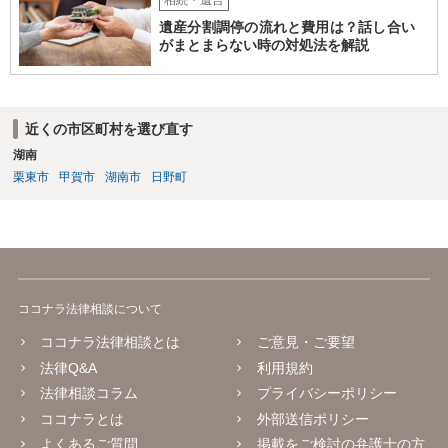
相続・遺言
遺産分割調停の流れと費用は？話し合い
がまとまらない時の対処法を解説
近くの市区町村を選び直す
湖南
栗東市
甲賀市
湖南市
日野町
ココナラ法律相談について
ココナラ法律相談とは
ご意見・ご要望
法律Q&A
利用規約
法律相談コラム
プライバシーポリシー
ココナラとは
外部送信ポリシー
よくあるご質問
掲載をご検討の弁護士の方