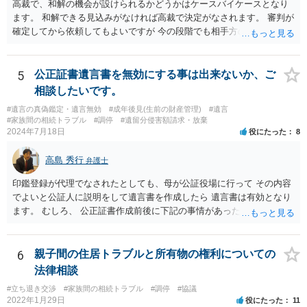
高裁で、和解の機会が設けられるかどうかはケースバイケースとなり
ます。 和解できる見込みがなければ高裁で決定がなされます。 審判が
確定してから依頼してもよいですが 今の段階でも相手方の連絡が迷惑
であれば 弁護士に依頼してもよいと思います。
5
公正証書遺言書を無効にする事は出来ないか、ご
相談したいです。
#遺言の真偽鑑定・遺言無効
#成年後見(生前の財産管理)
#遺言
#家族間の相続トラブル
#調停
#遺留分侵害額請求・放棄
2024年7月18日
役にたった
8
高島 秀行
弁護士
印鑑登録が代理でなされたとしても、母が公証役場に行って その内容
でよいと公証人に説明をして遺言書を作成したら 遺言書は有効となり
ます。 むしろ、 公正証書作成前後に下記の事情があったことが証明で
きれば判断能力がなく 無効だったと主張することが可能です。 翌年1
月に携帯が新しくなった母からの第一声は「ここにいたら殺される」
「面会に来てくれ」で、長男に聞くと「面会は出来ない。俺は携帯電
6
親子間の住居トラブルと所有物の権利についての
話の使い方を教える為に会っている」「母の話は聞かなくて良い」と
法律相談
電話が切れました。その後の電話でも「食事に毒が入っている」「体
#立ち退き交渉
#家族間の相続トラブル
#調停
#協議
にチップが埋められている」等、おかしかったです。 当時の診療記
2022年1月29日
役にたった
11
録、介護認定の資料、介護記録を取得して 弁護士に面談で相談された