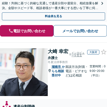
経験！判例に基づく的確な見通しで遺産分割や遺留分、相続放棄を解
決。金額やスピード等、相談者様が一番大事にする想いを丁寧に伺い
最善の解決策を提案【WEB面談可】
料金表を見る
電話でお問い合わせ
メールでお問い合わせ
大崎 幸宏
大阪府
インタビュ
ーを見る
弁護士
冬夏法律事務所
営業時間：0
湖南市
か
面談方法(対面・
らも相談
電話・ビデオな
9:00~20:00
受付中
ど)は応相談
（平日）
遺産分割調停