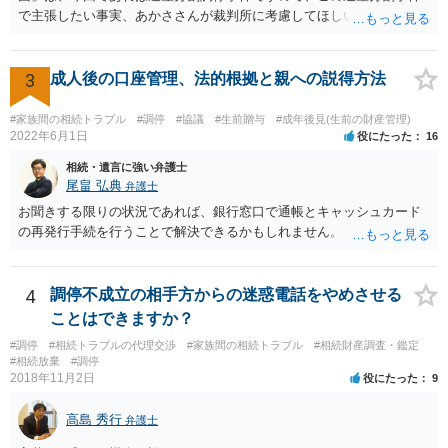
で主張したい事実、あかささんが裁判所に考慮してほしいと思う、亡
くなった方・あかささん・お姉さん間の事情などを記入することにな
ります。 もし、主張したい事実や考慮してほしい事情に関連して
資料を持っているようであれば、主張書面とは別で提出できます。も
3
成人後の口座管理、法的根拠と親への説得方法
し、お姉さんに見られたくないような資料がある場合、「非開示の希
望に関する申出書」と共に提出することも考えられます。 ご質問：書
#家族間の相続トラブル
#調停
#協議
#生前贈与
#成年後見(生前の財産管理)
いた方が良い事と書かない方が良い事 回答： お姉さんが申立書の「申
2022年6月1日
役にたった
16
立ての趣旨」のところに書いている遺産の分け方に対して意見があれ
相続・遺言に強い弁護士
ば、まずそれを書くとよいです。 次に「申立ての理由」のところに、
尾畠 弘典
弁護士
なぜ調停を申し立てたのか(例えば、あかささんと話合いが出来ない／
お聞きする限りの状況であれば、銀行窓口で通帳とキャッシュカード
決裂した、など)や亡くなった方・あかささん・お姉さん間の事情やい
の再発行手続を行うことで解決できるかもしれません。
きさつなどが書かれていると思うので、あかささんから見てそれは違
うと感じるところは、どのように違うのか、など書くとよいです。 そ
の他、お姉さんの申立書には書かれていないけど、どのように遺産を
4
調停不成立の相手方からの迷惑電話をやめさせる
分けるかを決めるについてあかささんが重要だと考える事情があれば
(例えば、○○のときにお姉さんは亡くなった方からお金を援助してもら
ことはできますか？
った等)、それも書くとよいです。 書かない方が良いと思うことは、遺
#調停
#相続トラブルの代理交渉
#家族間の相続トラブル
#相続財産調査・鑑定
産分割に関係ない(と思われる)いきさつを沢山盛り込むことだと考えま
#相続放棄
#調停
す(あくまで遺産分割に関係することに留める方が、裁判所や調停委員
2018年11月2日
役にたった
9
の方に事情を理解してもらいやすいと思います)。
高島 秀行
弁護士