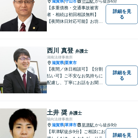
滋賀県
守山市
守山駅
から徒歩6分
|
【多重債務・交通事故被害
詳細を見
者・相続は初回相談無料】
る
【夜間休日対応可能】お坊さ
ん弁護士・僧籍を持つ弁護士
として、また、会社生活を経
験した者として、一般生活者
の目線で敷居が低い弁護士と
西川 真登
弁護士
して、親身にあなたの立場に
湖南法律事務所
立って、ご相談に対応いたし
滋賀県
栗東市
|
ます。
【夜間／休日相談可】【分割
詳細を見
払い可】ご不安なお気持ちに
る
配慮し、丁寧にお話をお聞き
することを信条としていま
す。お悩みの方は、一度お問
い合わせください。
土井 奨
弁護士
陽向法律事務所
滋賀県
草津市
草津駅
から徒歩9分
|
【草津駅徒歩9分】ご相談にお
詳細を見