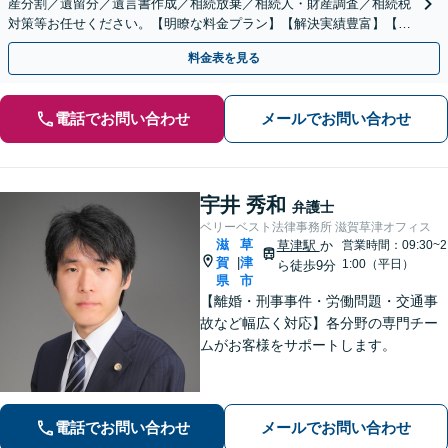
産分割／遺留分／遺言書作成／相続放棄／相続人・財産調査／相続税
対策等お任せください。【明瞭な料金プラン】【解決実績豊富】【電
話相談可】
料金表を見る
電話でお問い合わせ
メールでお問い合わせ
宇井 秀和
弁護士
ベリーベスト法律事務所 滋賀草津オフィス
滋
草
草津駅
か
営業時間：09:30~2
賀
津
|
1:00（平日）
ら徒歩9分
県
市
【離婚・刑事事件・労働問題・交通事
故など幅広く対応】各分野の専門チー
ムがお客様をサポートします。
電話でお問い合わせ
メールでお問い合わせ