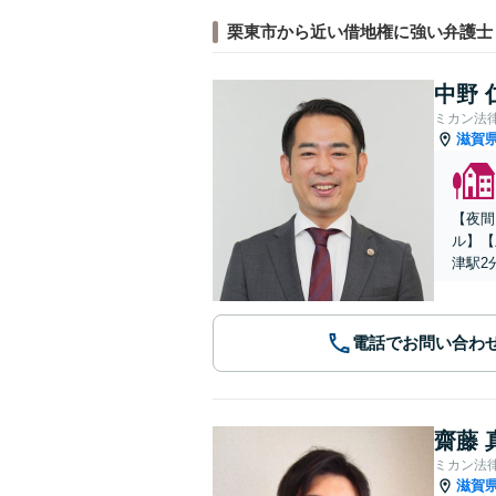
栗東市から近い借地権に強い弁護士
中野 
ミカン法
滋賀
【夜間
ル】【
津駅2
電話でお問い合わ
齋藤 
ミカン法
滋賀