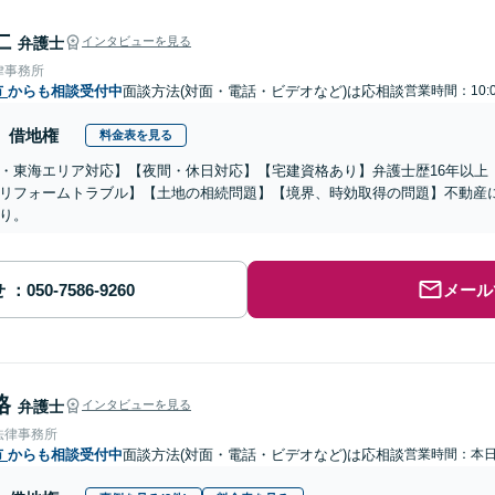
仁
弁護士
インタビューを見る
律事務所
市
からも相談受付中
面談方法(対面・電話・ビデオなど)は応相談
営業時間：10:0
借地権
料金表を見る
・東海エリア対応】【夜間・休日対応】【宅建資格あり】弁護士歴16年以上
リフォームトラブル】【土地の相続問題】【境界、時効取得の問題】不動産
り。
せ
メール
格
弁護士
インタビューを見る
法律事務所
市
からも相談受付中
面談方法(対面・電話・ビデオなど)は応相談
営業時間：本