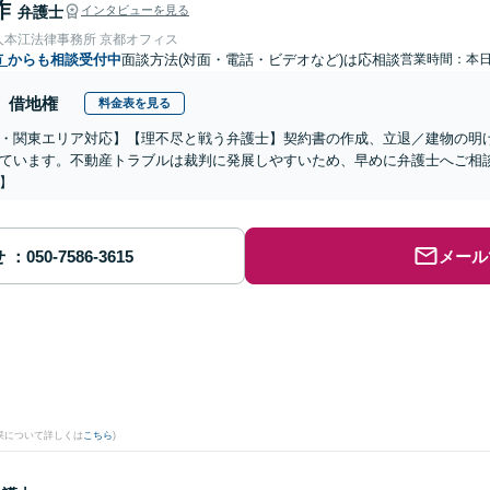
作
弁護士
インタビューを見る
人本江法律事務所 京都オフィス
市
からも相談受付中
面談方法(対面・電話・ビデオなど)は応相談
営業時間：本
借地権
料金表を見る
・関東エリア対応】【理不尽と戦う弁護士】契約書の作成、立退／建物の明
ています。不動産トラブルは裁判に発展しやすいため、早めに弁護士へご相談
】
せ
メール
果について詳しくは
こちら
)