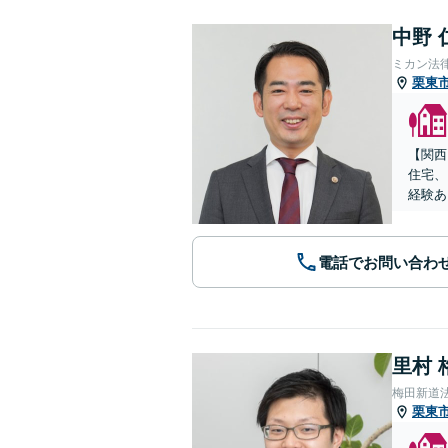
中野 
ミカン法
栗東
【関西
住宅、
経験あ
電話でお問い合わ
里村 
梅田新道
栗東