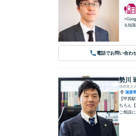
⭐️G
る知識
電話でお問い合わ
勢川 
湖南竜王
滋賀
【甲西駅
ちろん【
ご相談に