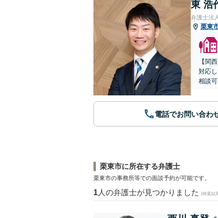
東 浩
弁護士法
栗東
【関西
対応し
相談可
電話でお問い合わ
栗東市に所在する弁護士
栗東市の事務所等での面談予約が可能です。
1
人の弁護士が見つかりました
(検索結