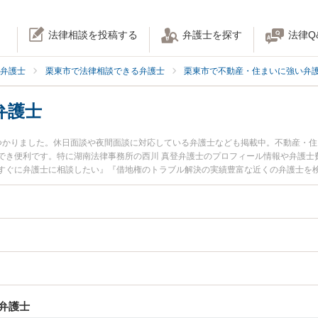
法律相談を投稿する
弁護士を探す
法律Q
弁護士
栗東市で法律相談できる弁護士
栗東市で不動産・住まいに強い弁
弁護士
つかりました。休日面談や夜間面談に対応している弁護士なども掲載中。不動産・
でき便利です。特に湖南法律事務所の西川 真登弁護士のプロフィール情報や弁護士
すぐに弁護士に相談したい』『借地権のトラブル解決の実績豊富な近くの弁護士を
どでお困りの相談者さんにおすすめです。
弁護士