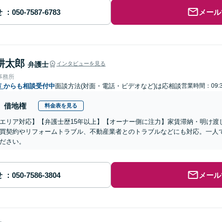
せ
メール
耕太郎
弁護士
インタビューを見る
事務所
市
からも相談受付中
面談方法(対面・電話・ビデオなど)は応相談
営業時間：09:
借地権
料金表を見る
エリア対応】【弁護士歴15年以上】【オーナー側に注力】家賃滞納・明け渡
買契約やリフォームトラブル、不動産業者とのトラブルなどにも対応。一人
ださい。
せ
メール