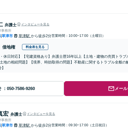
仁
弁護士
インタビューを見る
律事務所
県
草津市
草津駅
から徒歩2分
営業時間：10:00~17:00（土曜日）
|
借地権
料金表を見る
・休日対応】【宅建資格あり】弁護士歴16年以上【土地・建物の売買トラブ
土地の相続問題】【境界、時効取得の問題】不動産に関するトラブル全般の解
分】
せ
メール
真宏
弁護士
インタビューを見る
律事務所
県
草津市
草津駅
から徒歩2分
営業時間：09:30~17:00（土日祝日）
|