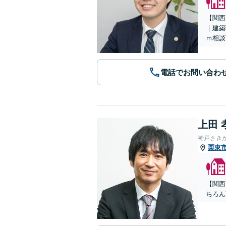
【関西
｜建築
ｍ相談
電話でお問い合わ
上田 
神戸さき
栗東
【関西
ちろん