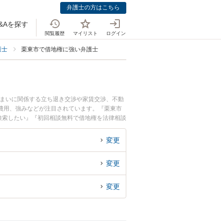
弁護士の方はこちら
&Aを探す
閲覧履歴
マイリスト
ログイン
護士
栗東市で借地権に強い弁護士
住まいに関係する立ち退き交渉や家賃交渉、不動
費用、強みなどが注目されています。『栗東市
検索したい』『初回相談無料で借地権を法律相談
変更
変更
変更