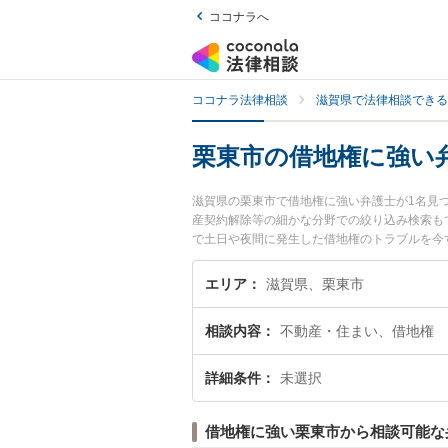
ココナラへ
ココナラ法律相談
滋賀県で法律相談できる
栗東市の借地権に強い
滋賀県の栗東市で借地権に強い弁護士が1名見
産契約解除等の細かな分野での絞り込み検索も
で土日や夜間に発生した借地権のトラブルを今
できる栗東市内の弁護士に相談予約したい』な
エリア
滋賀県、栗東市
相談内容
不動産・住まい、借地権
詳細条件
未選択
借地権に強い栗東市から相談可能な