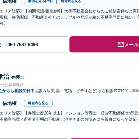
借地権
事例を見る(2件)
料金表を見る
エリア対応】【初回電話相談無料】大手不動産会社からのご相談案件など実
瑕疵・住宅瑕疵｜不動産会社とのトラブルや登記が絡む不動産問題に強い！立
可】
せ
メール
孝治
弁護士
がけ法律事務所
市
からも相談受付中
面談方法(対面・電話・ビデオなど)は応相談
営業時間：本
借地権
料金表を見る
エリア対応】【弁護士歴20年以上】マンション管理士・賃貸不動産経営管理
不動産売買／所有者不明の不動産／地主さまのお悩みにも親身になって対応