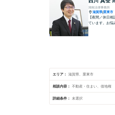
西川 真登
湖南法律事務所
滋賀県
栗東市
|
【夜間／休日相
ています。お悩
エリア
滋賀県、栗東市
相談内容
不動産・住まい、借地権
詳細条件
未選択