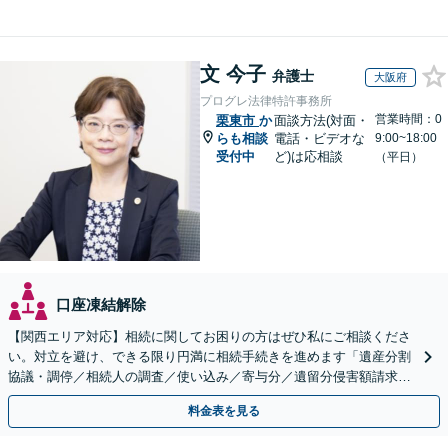
文 今子
弁護士
大阪府
プログレ法律特許事務所
営業時間：0
栗東市
か
面談方法(対面・
らも相談
電話・ビデオな
9:00~18:00
受付中
ど)は応相談
（平日）
口座凍結解除
【関西エリア対応】相続に関してお困りの方はぜひ私にご相談くださ
い。対立を避け、できる限り円満に相続手続きを進めます「遺産分割
協議・調停／相続人の調査／使い込み／寄与分／遺留分侵害額請求／
相続放棄（借金の相続）／遺言書作成【休日・夜間相談可】
料金表を見る