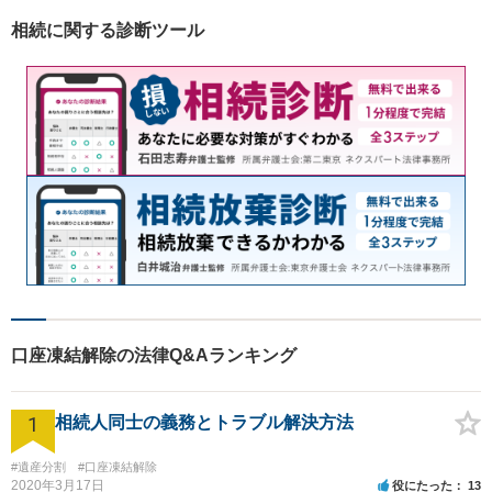
して、親身にあなたの立場に
相続に関する診断ツール
立って、ご相談に対応いたし
ます。
口座凍結解除の法律Q&Aランキング
1
相続人同士の義務とトラブル解決方法
#遺産分割
#口座凍結解除
2020年3月17日
役にたった
13