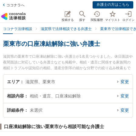
弁護士の方はこちら
ココナラへ
投稿する
探す
閲覧履歴
マイリスト
ログイン
ココナラ法律相談
滋賀県で法律相談できる弁護士
栗東市で法律相談で
栗東市の口座凍結解除に強い弁護士
滋賀県の栗東市で口座凍結解除に強い弁護士が1名見つかりました。休日面談や
夜間面談に対応している弁護士なども掲載中。相続・遺言に関係する家族間の
相続トラブルや認知症の相続、遺産分割等の細かな分野での絞り込み検索もで
き便利です。特に湖南法律事務所の西川 真登弁護士のプロフィール情報や弁護
士費用、強みなどが注目されています。『栗東市で土日や夜間に発生した口座
エリア
滋賀県、栗東市
変更
凍結解除のトラブルを今すぐに弁護士に相談したい』『口座凍結解除のトラブ
ル解決の実績豊富な近くの弁護士を検索したい』『初回相談無料で口座凍結解
相談内容
相続・遺言、口座凍結解除
変更
除を法律相談できる栗東市内の弁護士に相談予約したい』などでお困りの相談
者さんにおすすめです。
詳細条件
未選択
変更
口座凍結解除に強い栗東市から相談可能な弁護士