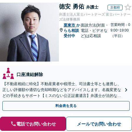
徳安 勇佑
弁護士
京都府
弁護士法人富士パートナーズ 富士パートナー
ズ法律事務所
営業時間：0
栗東市
か
面談方法(対面・
らも相談
電話・ビデオな
9:00~19:00
受付中
ど)は応相談
（平日）
口座凍結解除
【不動産相続に特化】不動産業者や税理士、司法書士等とも連携し、
正しい評価額や適切な売却時期などをアドバイスします。名義変更な
どの手続きもサポート【ミスのない公正証書遺言】弁護士が法的な観
点から遺言書を作成します。
料金表を見る
電話でお問い合わせ
メールでお問い合わせ