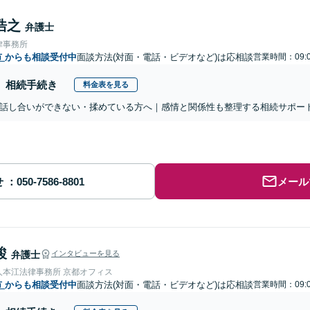
浩之
弁護士
律事務所
市
からも相談受付中
面談方法(対面・電話・ビデオなど)は応相談
営業時間：09:0
相続手続き
料金表を見る
話し合いができない・揉めている方へ｜感情と関係性も整理する相続サポー
せ
メール
駿
弁護士
インタビューを見る
人本江法律事務所 京都オフィス
市
からも相談受付中
面談方法(対面・電話・ビデオなど)は応相談
営業時間：09:0