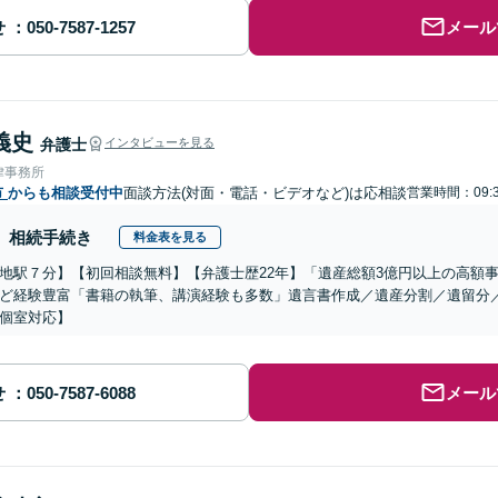
せ
メール
義史
弁護士
インタビューを見る
律事務所
市
からも相談受付中
面談方法(対面・電話・ビデオなど)は応相談
営業時間：09:3
相続手続き
料金表を見る
地駅７分】【初回相談無料】【弁護士歴22年】「遺産総額3億円以上の高額事案
ど経験豊富「書籍の執筆、講演経験も多数」遺言書作成／遺産分割／遺留分
個室対応】
せ
メール