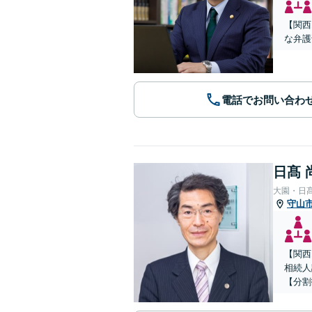
【関西
な弁護
電話でお問い合わ
日髙 
大園・日
守山
【関西
相続人
【分割