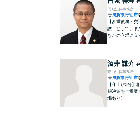
円城 得寿
円城法律事務所
滋賀県
守山市
|
【多重債務・交
護士として、ま
なたの立場に立
酒井 謙介
守山法律事務所
滋賀県
守山市
|
【守山駅3分】
解決策をご提案
場あり】