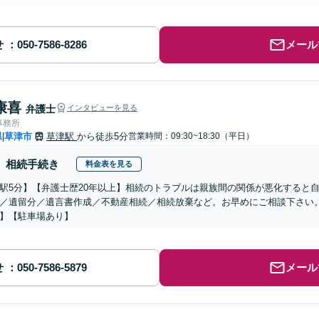
せ
メール
康喜
弁護士
インタビューを見る
事務所
県
草津市
草津駅
から徒歩5分
営業時間：09:30~18:30（平日）
|
相続手続き
料金表を見る
駅5分】【弁護士歴20年以上】相続のトラブルは親族間の関係が悪化すると
／遺留分／遺言書作成／不動産相続／相続放棄など。お早めにご相談下さい
】【駐車場あり】
せ
メール