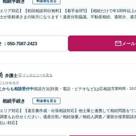
相続手続き
料金表を見る
エリア対応】【初回相談30分無料】【着手金0円】【相続だけで年100件以
士が依頼者さまの味方になります！遺産分割協議、不動産相続、遺留分、遺
せ
メール
尚
弁護士
インタビューを見る
髙法律事務所
市
からも相談受付中
面談方法(対面・電話・ビデオなど)は応相談
営業時間：10:0
相続手続き
料金表を見る
エリア対応】【遺言書作成・出張相談対応】他士業と連携して相続問題をワ
調査もお任せください」遺産分割／相続放棄／相続人調査／遺留分侵害額請
払い対応】