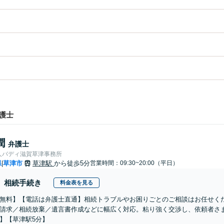
護士
潤
弁護士
人バディ滋賀草津事務所
県
草津市
草津駅
から徒歩5分
営業時間：09:30~20:00（平日）
|
相続手続き
料金表を見る
無料】【電話は弁護士直通】相続トラブルやお困りごとのご相談はお任せく
請求／相続放棄／遺言書作成などに幅広く対応。粘り強く交渉し、依頼者さ
】【草津駅5分】