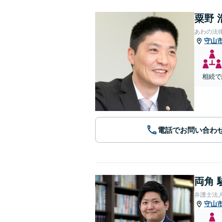
粟野 
あわの法
守山
相続で
電話でお問い合わ
両角 
弁護士法
守山