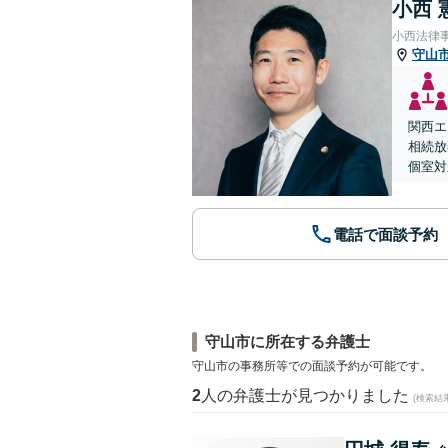
小西 
小西法律
守山
関西エ
相続放
個室対
電話で面談予約
守山市に所在する弁護士
守山市の事務所等での面談予約が可能です。
2
人の弁護士が見つかりました
(検索結