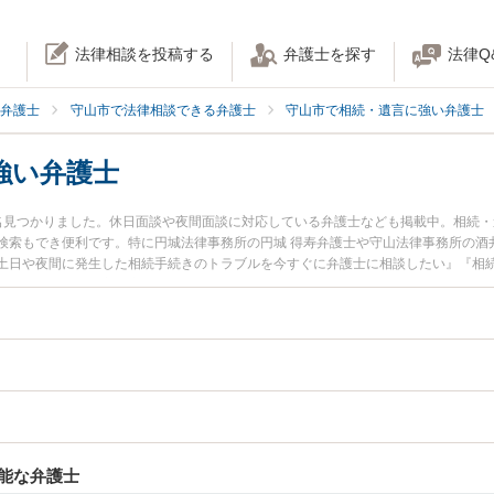
法律相談を投稿する
弁護士を探す
法律Q
弁護士
守山市で法律相談できる弁護士
守山市で相続・遺言に強い弁護士
強い弁護士
名見つかりました。休日面談や夜間面談に対応している弁護士なども掲載中。相続
検索もでき便利です。特に円城法律事務所の円城 得寿弁護士や守山法律事務所の酒
土日や夜間に発生した相続手続きのトラブルを今すぐに弁護士に相談したい』『相
を法律相談できる守山市内の弁護士に相談予約したい』などでお困りの相談者さん
能な弁護士