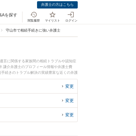
弁護士の方はこちら
&Aを探す
閲覧履歴
マイリスト
ログイン
守山市で相続手続きに強い弁護士
・遺言に関係する家族間の相続トラブルや認知症
井 謙介弁護士のプロフィール情報や弁護士費
続手続きのトラブル解決の実績豊富な近くの弁護
におすすめです。
変更
変更
変更