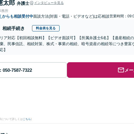
憲太郎
弁護士
インタビューを見る
事務所
市
からも相談受付中
面談方法(対面・電話・ビデオなど)は応相談
営業時間：09:0
相続手続き
料金表を見る
リア対応【初回相談無料】【ビデオ面談可】【所属弁護士6名】【遺産相続
棄、民事信託、相続対策、株式・事業の相続、暗号資産の相続等につき豊富
応】
メー
果について詳しくは
こちら
)