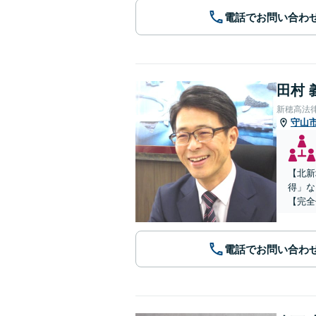
電話でお問い合わ
田村 
新穂高法
守山
【北新
得」な
【完全
電話でお問い合わ