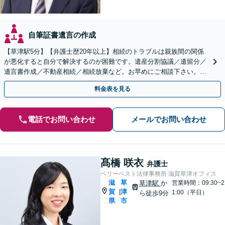
自筆証書遺言の作成
【草津駅5分】【弁護士歴20年以上】相続のトラブルは親族間の関係
が悪化すると自分で解決するのが困難です。遺産分割協議／遺留分／
遺言書作成／不動産相続／相続放棄など。お早めにご相談下さい。
【相続・遺言に関する初回相談６０分無料】【駐車場あり】
料金表を見る
電話でお問い合わせ
メールでお問い合わせ
髙橋 咲衣
弁護士
ベリーベスト法律事務所 滋賀草津オフィス
滋
草
草津駅
か
営業時間：09:30~2
賀
津
|
1:00（平日）
ら徒歩9分
県
市