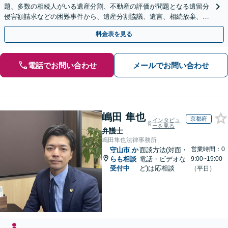
題、多数の相続人がいる遺産分割、不動産の評価が問題となる遺留分
侵害額請求などの困難事件から、遺産分割協議、遺言、相続放棄、使
途不明金の調査まで、全般の経験豊富【JR草津駅2分】
料金表を見る
電話でお問い合わせ
メールでお問い合わせ
嶋田 隼也
京都府
インタビュ
ーを見る
弁護士
嶋田隼也法律事務所
営業時間：0
守山市
か
面談方法(対面・
らも相談
電話・ビデオな
9:00~19:00
受付中
ど)は応相談
（平日）