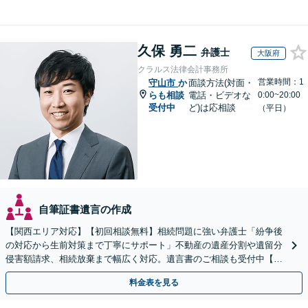
久保 勇二
弁護士
大阪府
クラルス法律会計事務所
営業時間：1
守山市
か
面談方法(対面・
らも相談
電話・ビデオな
0:00~20:00
受付中
ど)は応相談
（平日）
自筆証書遺言の作成
【関西エリア対応】【初回相談無料】相続問題に強い弁護士「紛争後
の対応から生前対策まで丁寧にサポート」不動産の遺産分割や遺留分
侵害額請求、相続放棄まで幅広く対応。遺言書のご相談も受付中【夜
間・休日面談可】【WEB面談】【完全個室】
料金表を見る