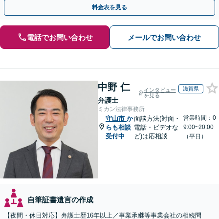
全個室】
料金表を見る
電話でお問い合わせ
メールでお問い合わせ
中野 仁
滋賀県
インタビュー
を見る
弁護士
ミカン法律事務所
営業時間：0
守山市
か
面談方法(対面・
らも相談
電話・ビデオな
9:00~20:00
受付中
ど)は応相談
（平日）
自筆証書遺言の作成
【夜間・休日対応】弁護士歴16年以上／事業承継等事業会社の相続問