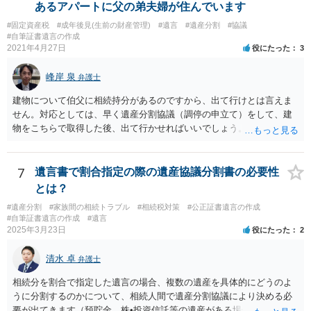
筆証書遺言の存在を親族がなかったものにされる可能性 ⇒自筆の遺言
あるアパートに父の弟夫婦が住んでいます
書を法務局に保管した場合、死亡後、法務局に遺言書の有無を照会す
#固定資産税
#成年後見(生前の財産管理)
#遺言
#遺産分割
#協議
ることになりますので、「法務局に預けた自筆証書遺言の存在を親族
#自筆証書遺言の作成
がなかったもの」にすることはできません。 存在をなかったものにす
2021年4月27日
役にたった
3
るというよりも、遺言の効力を争う（遺言は無効だ）と主張する場合
がありえますが、その予防方法は、遺言者と面談してみないと判断が
峰岸 泉
弁護士
難しいです。
建物について伯父に相続持分があるのですから、出て行けとは言えま
せん。対応としては、早く遺産分割協議（調停の申立て）をして、建
物をこちらで取得した後、出て行かせればいいでしょう。 建物の固定
資産税については、持分に応じた負担が考えられますが、時効にかか
っていない部分については請求すればいいと思います。 なお、家賃に
ついては、お父様自身が遺産分割手続をしなかったのですから、あき
7
遺言書で割合指定の際の遺産協議分割書の必要性
らめるしかないと思います。
とは？
#遺産分割
#家族間の相続トラブル
#相続税対策
#公正証書遺言の作成
#自筆証書遺言の作成
#遺言
2025年3月23日
役にたった
2
清水 卓
弁護士
相続分を割合で指定した遺言の場合、複数の遺産を具体的にどうのよ
うに分割するのかについて、相続人間で遺産分割協議により決める必
要が出てきます（預貯金、株•投資信託等の遺産がある場合に、どの遺