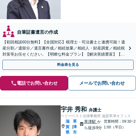
自筆証書遺言の作成
【初回相談60分無料】【全国対応】税理士・司法書士と連携可能！遺
産分割／遺留分／遺言書作成／相続放棄／相続人・財産調査／相続税
対策等お任せください。【明瞭な料金プラン】【解決実績豊富】【電
話相談可】
料金表を見る
電話でお問い合わせ
メールでお問い合わせ
宇井 秀和
弁護士
ベリーベスト法律事務所 滋賀草津オフィス
滋
草
草津駅
か
営業時間：09:30~2
賀
津
|
1:00（平日）
ら徒歩9分
県
市