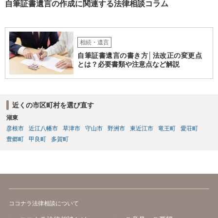
自筆証書遺言の作成に関連する法律相談コラム
相続・遺言
自筆証書遺言の書き方│法改正の変更点
とは？必要書類や注意点など解説
近くの市区町村を選び直す
湖東
彦根市
近江八幡市
草津市
守山市
野洲市
東近江市
竜王町
愛荘町
豊郷町
甲良町
多賀町
ココナラ法律相談について