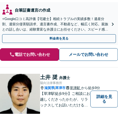
自筆証書遺言の作成
⭐️Google口コミ高評価【宅建士】相続トラブルの実績多数！遺産分
割、遺留分侵害額請求、遺言書作成、不動産など、幅広く対応。親族
との話し合いは、経験豊富な弁護士にお任せください。スピード感を
重視【予約で夜間・休日対応可】【駐車場あり】
料金表を見る
電話でお問い合わせ
メールでお問い合わせ
土井 奨
弁護士
陽向法律事務所
滋賀県
草津市
草津駅
から徒歩9分
|
【草津駅徒歩9分】ご相談にお
詳細を見
越しくださったかたが、リラ
る
ックスしてお話いただけるよ
うな対応を心がけておりま
す。法的トラブルに対して弁