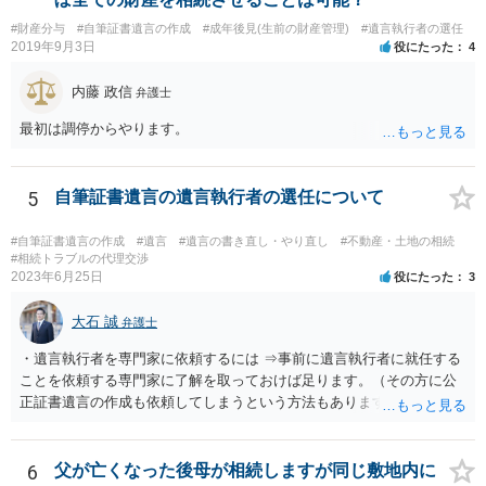
と親子関係を結びたいと思っているが、名字は変えたくない・・・養
#財産分与
#自筆証書遺言の作成
#成年後見(生前の財産管理)
#遺言執行者の選任
子縁組の必要があり 氏も変更することになります。 しかし 彼は成人
2019年9月3日
役にたった
4
しているとは言え、自分の子と私の連れ子、全て平等にしたいと希
望。もちろん私もそうできればと思います。 ・・・婚姻前の契約 あ
内藤 政信
弁護士
るいは 遺言書などで その意思を実現する方法はあります。 弁護
士に相談してみてください。
最初は調停からやります。
5
自筆証書遺言の遺言執行者の選任について
#自筆証書遺言の作成
#遺言
#遺言の書き直し・やり直し
#不動産・土地の相続
#相続トラブルの代理交渉
2023年6月25日
役にたった
3
大石 誠
弁護士
・遺言執行者を専門家に依頼するには ⇒事前に遺言執行者に就任する
ことを依頼する専門家に了解を取っておけば足ります。（その方に公
正証書遺言の作成も依頼してしまうという方法もあります） 事前に了
解を取るだけであれば、契約は不要ですし、契約料を払う必要もあり
ません。 遺言執行者に就任し、遺言執行が完了したときの報酬だけ、
弁護士費用としてかかります。 ・亡くなった際に、法務局に預けた自
6
父が亡くなった後母が相続しますが同じ敷地内に