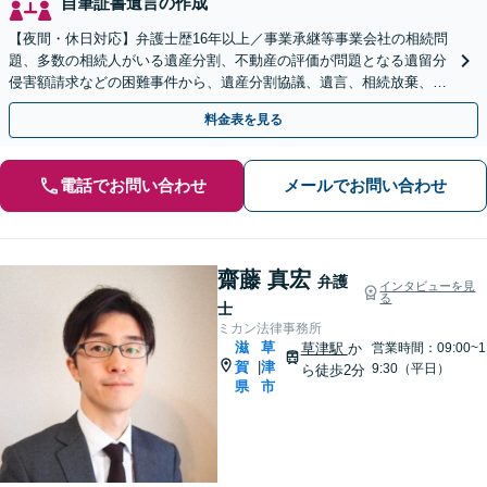
自筆証書遺言の作成
【夜間・休日対応】弁護士歴16年以上／事業承継等事業会社の相続問
題、多数の相続人がいる遺産分割、不動産の評価が問題となる遺留分
侵害額請求などの困難事件から、遺産分割協議、遺言、相続放棄、使
途不明金の調査まで、全般の経験豊富【JR草津駅2分】
料金表を見る
電話でお問い合わせ
メールでお問い合わせ
齋藤 真宏
弁護
インタビューを見
る
士
ミカン法律事務所
滋
草
草津駅
か
営業時間：09:00~1
賀
津
|
9:30（平日）
ら徒歩2分
県
市