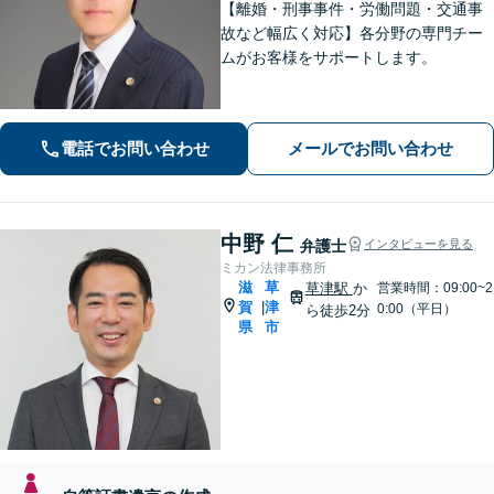
【離婚・刑事事件・労働問題・交通事
故など幅広く対応】各分野の専門チー
ムがお客様をサポートします。
電話でお問い合わせ
メールでお問い合わせ
中野 仁
弁護士
インタビューを見る
ミカン法律事務所
滋
草
草津駅
か
営業時間：09:00~2
賀
津
|
0:00（平日）
ら徒歩2分
県
市