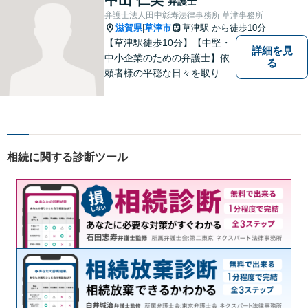
弁護士
弁護士法人田中彰寿法律事務所 草津事務所
滋賀県
草津市
草津駅
から徒歩10分
|
【草津駅徒歩10分】【中堅・
詳細を見
中小企業のための弁護士】依
る
頼者様の平穏な日々を取り戻
すため、丁寧で迅速なリーガ
ルサービスをお届けします。
専門家ネットワークを駆使し
て、スピード感のあるシーム
レスな対応を実現します。
相続に関する診断ツール