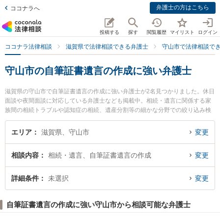
弁護士の方はこちら
ココナラへ
投稿する
探す
閲覧履歴
マイリスト
ログイン
ココナラ法律相談
滋賀県で法律相談できる弁護士
守山市で法律相談で
守山市の自筆証書遺言の作成に強い弁護士
滋賀県の守山市で自筆証書遺言の作成に強い弁護士が2名見つかりました。休日
面談や夜間面談に対応している弁護士なども掲載中。相続・遺言に関係する家
族間の相続トラブルや認知症の相続、遺産分割等の細かな分野での絞り込み検
索もでき便利です。特に円城法律事務所の円城 得寿弁護士や守山法律事務所の
酒井 謙介弁護士のプロフィール情報や弁護士費用、強みなどが注目されていま
エリア
滋賀県、守山市
変更
す。『守山市で土日や夜間に発生した自筆証書遺言の作成のトラブルを今すぐ
に弁護士に相談したい』『自筆証書遺言の作成のトラブル解決の実績豊富な近
相談内容
相続・遺言、自筆証書遺言の作成
変更
くの弁護士を検索したい』『初回相談無料で自筆証書遺言の作成を法律相談で
きる守山市内の弁護士に相談予約したい』などでお困りの相談者さんにおすす
めです。
詳細条件
未選択
変更
自筆証書遺言の作成に強い守山市から相談可能な弁護士