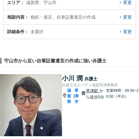
エリア
滋賀県、守山市
変更
相談内容
相続・遺言、自筆証書遺言の作成
変更
詳細条件
未選択
変更
守山市から近い自筆証書遺言の作成に強い弁護士
小川 潤
弁護士
弁護士法人バディ滋賀草津事務所
滋
草
草津駅
か
営業時間：09:30~2
賀
津
|
0:00（平日）
ら徒歩5分
県
市