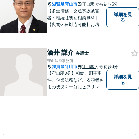
滋賀県
守山市
守山駅
から徒歩6分
|
【多重債務・交通事故被害
詳細を見
者・相続は初回相談無料】
る
【夜間休日対応可能】お坊さ
ん弁護士・僧籍を持つ弁護士
として、また、会社生活を経
験した者として、一般生活者
酒井 謙介
の目線で敷居が低い弁護士と
弁護士
して、親身にあなたの立場に
守山法律事務所
立って、ご相談に対応いたし
滋賀県
守山市
守山駅
から徒歩3分
|
ます。
【守山駅3分】相続、刑事事
詳細を見
件、企業法務など。依頼者さ
る
まの状況を十分にヒアリング
し、あらゆる観点から解決策
をご提案してまいります。丁
寧に、迅速に、柔軟に対応し
ます。お気軽にご相談くださ
い【隣接駐車場あり】