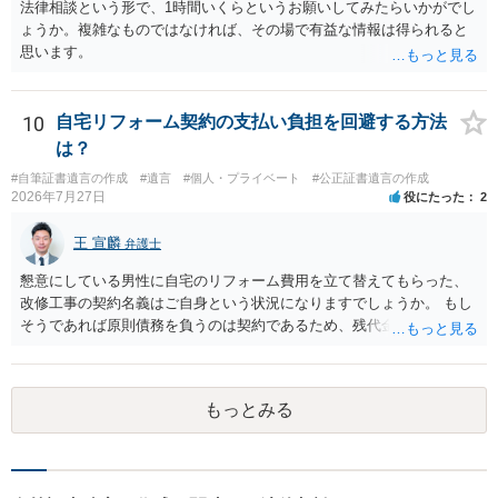
法律相談という形で、1時間いくらというお願いしてみたらいかがでし
ょうか。複雑なものではなければ、その場で有益な情報は得られると
思います。
10
自宅リフォーム契約の支払い負担を回避する方法
は？
#自筆証書遺言の作成
#遺言
#個人・プライベート
#公正証書遺言の作成
2026年7月27日
役にたった
2
王 宣麟
弁護士
懇意にしている男性に自宅のリフォーム費用を立て替えてもらった、
改修工事の契約名義はご自身という状況になりますでしょうか。 もし
そうであれば原則債務を負うのは契約であるため、残代金を捻出して
もらうよう約束した男性に支払いをお願いするしかないように思われ
ます。 入籍した場合でも、原則契約者が単独で全ての債務を負うこと
には変わりがありません。 なかなか対応に難しい案件であり、公開の
もっとみる
場でアドバイスを行うのも限界があるように思われますので、資料等
を持参のうえ個別に弁護士に相談されることをお勧めします。