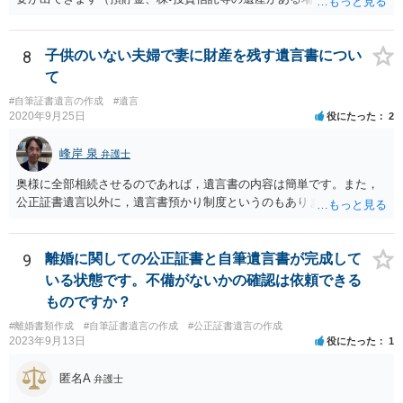
産についても相続分の割合で分けるのか、預貯金はある相続人に、株•
投資信託は他の相続人にというような分け方をするのか等について
は、相続人間で遺産分割協議により決める必要があります）。
8
子供のいない夫婦で妻に財産を残す遺言書につい
て
#自筆証書遺言の作成
#遺言
2020年9月25日
役にたった
2
峰岸 泉
弁護士
奥様に全部相続させるのであれば，遺言書の内容は簡単です。また，
公正証書遺言以外に，遺言書預かり制度というのもあります。
9
離婚に関しての公正証書と自筆遺言書が完成して
いる状態です。不備がないかの確認は依頼できる
ものですか？
#離婚書類作成
#自筆証書遺言の作成
#公正証書遺言の作成
2023年9月13日
役にたった
1
匿名A
弁護士