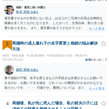
相続・遺言に強い弁護士
鈴木 崇裕
弁護士
遺言書そのものが存在しない以上，お父上のご兄弟の主張は法律的な
根拠を全く欠くものになります。 したがって，主張自体，取り合う必
要がありません。 また，遺言書があろうがなかろうが，お父上のご兄
弟と面会しなければならない義務はもともとありません。 峰岸先生の
ご回答にもありますが， 代理人弁護士をたてて，その弁護士から相手
方に対して， ・相続に関する主張は法的根拠がなく，一切応じないこ
3
再婚時の成人連れ子の名字変更と相続の悩み解決
と ・今後一切の連絡をしてこないでほしいこと ・連絡を継続してくる
方法
ようであれば警察への通報や法的措置も辞さないこと などを記載した
#遺言
#相続放棄
#口座凍結解除
#自筆証書遺言の作成
#財産分与
書面を発送してもらうことがよろしいように思います。
2021年2月21日
役にたった
7
森田 英樹
弁護士
養子縁組や戸籍、名字を変えるなどの手続きは弁護士さんにお願いで
きるのか、お願いできる場合、どれくらいの費用がかかるのかなども
知りたいです。 ・・・可能です。費用については 弁護士と直接面談
の上 内容を確認し 協議の上個別に契約によって決まることになっ
ています。 やはり、成人した子のことまでごちゃごちゃ考えず、自分
の事だけ考えるべきなのでしょうか ・・・お子さんの事をまで含め良
4
再婚後、私が先に死んだ場合、私の前夫の子にほ
い解決案があればお悩みになるのは当然と言えば当然のことです。 彼
ぼ全ての財産を相続させることは可能？