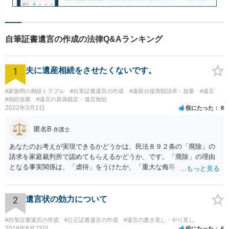
自筆証書遺言の作成の法律Q&Aランキング
1
夫に遺産相続をさせたくないです。
#家族間の相続トラブル
#自筆証書遺言の作成
#遺留分侵害額請求・放棄
#遺言
#相続放棄
#遺言の真偽鑑定・遺言無効
2022年3月1日
役にたった
8
匿名B
弁護士
あなたのお考えが実現できるかどうかは、民法８９２条の「廃除」の
請求を家庭裁判所で認めてもらえるかどうか、です。「廃除」の理由
となる事実関係は、「虐待」をうけたか、「重大な侮辱」を受けた
か、推定相続人たる夫に「その他著しい非行」があったか否かです。
「廃除」は遺言でも可能です（民法８９３条）。 弁護士に具体的な事
情を話して相談して、「廃除」が可能か、実際に法律相談を受けるこ
2
遺言状の効力について
とをお勧めします。
#自筆証書遺言の作成
#公正証書遺言の作成
#遺言の書き直し・やり直し
2018年8月23日
役にたった
6