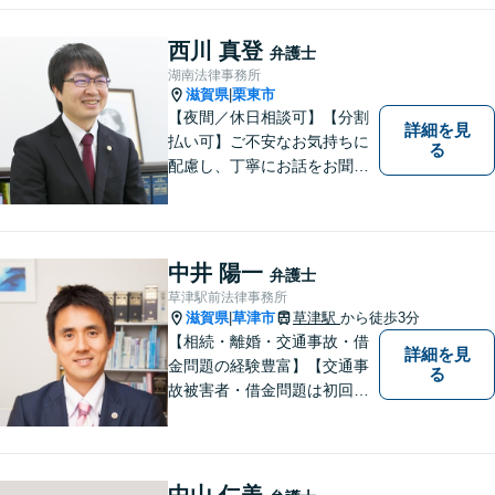
護士が力になれることは多い
です。 ご相談を躊躇われてい
西川 真登
弁護士
る方もお気軽に、ご相談にい
湖南法律事務所
らしてください。
滋賀県
栗東市
|
【夜間／休日相談可】【分割
詳細を見
払い可】ご不安なお気持ちに
る
配慮し、丁寧にお話をお聞き
することを信条としていま
す。お悩みの方は、一度お問
い合わせください。
中井 陽一
弁護士
草津駅前法律事務所
滋賀県
草津市
草津駅
から徒歩3分
|
【相続・離婚・交通事故・借
詳細を見
金問題の経験豊富】【交通事
る
故被害者・借金問題は初回相
談無料】【夜２０時まで相談
可能】滋賀県のＪＲ草津駅前
の法律事務所
中山 仁美