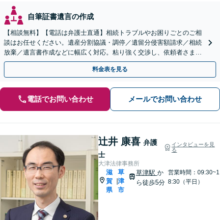
自筆証書遺言の作成
【相談無料】【電話は弁護士直通】相続トラブルやお困りごとのご相
談はお任せください。遺産分割協議・調停／遺留分侵害額請求／相続
放棄／遺言書作成などに幅広く対応。粘り強く交渉し、依頼者さまに
有利な解決を目指します【出張相談可能】【草津駅5分】
料金表を見る
電話でお問い合わせ
メールでお問い合わせ
辻井 康喜
弁護
インタビューを見
る
士
大津法律事務所
滋
草
草津駅
か
営業時間：09:30~1
賀
津
|
8:30（平日）
ら徒歩5分
県
市