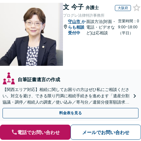
文 今子
弁護士
大阪府
プログレ法律特許事務所
営業時間：0
守山市
か
面談方法(対面・
らも相談
電話・ビデオな
9:00~18:00
受付中
ど)は応相談
（平日）
自筆証書遺言の作成
【関西エリア対応】相続に関してお困りの方はぜひ私にご相談くださ
い。対立を避け、できる限り円満に相続手続きを進めます「遺産分割
協議・調停／相続人の調査／使い込み／寄与分／遺留分侵害額請求／
相続放棄（借金の相続）／遺言書作成【休日・夜間相談可】
料金表を見る
電話でお問い合わせ
メールでお問い合わせ