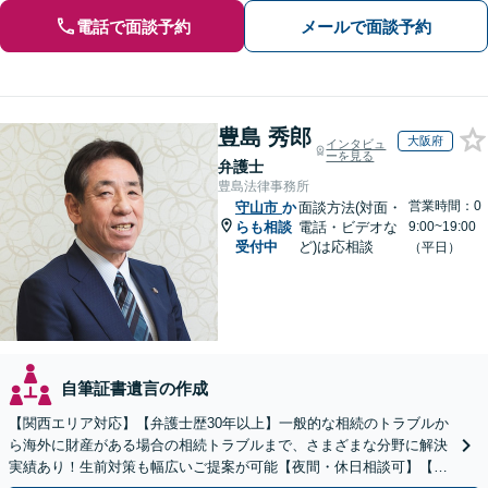
電話で面談予約
メールで面談予約
豊島 秀郎
大阪府
インタビュ
ーを見る
弁護士
豊島法律事務所
営業時間：0
守山市
か
面談方法(対面・
らも相談
電話・ビデオな
9:00~19:00
受付中
ど)は応相談
（平日）
自筆証書遺言の作成
【関西エリア対応】【弁護士歴30年以上】一般的な相続のトラブルか
ら海外に財産がある場合の相続トラブルまで、さまざまな分野に解決
実績あり！生前対策も幅広いご提案が可能【夜間・休日相談可】【完