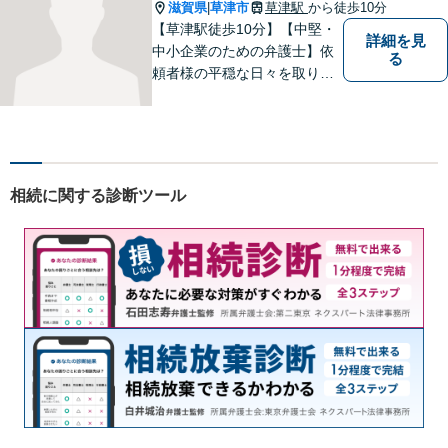
滋賀県
草津市
草津駅
から徒歩10分
|
【草津駅徒歩10分】【中堅・
詳細を見
中小企業のための弁護士】依
る
頼者様の平穏な日々を取り戻
すため、丁寧で迅速なリーガ
ルサービスをお届けします。
専門家ネットワークを駆使し
て、スピード感のあるシーム
レスな対応を実現します。
相続に関する診断ツール