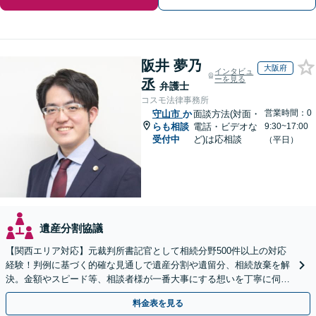
阪井 夢乃
大阪府
インタビュ
ーを見る
丞
弁護士
コスモ法律事務所
営業時間：0
守山市
か
面談方法(対面・
らも相談
電話・ビデオな
9:30~17:00
受付中
ど)は応相談
（平日）
遺産分割協議
【関西エリア対応】元裁判所書記官として相続分野500件以上の対応
経験！判例に基づく的確な見通しで遺産分割や遺留分、相続放棄を解
決。金額やスピード等、相談者様が一番大事にする想いを丁寧に伺い
最善の解決策を提案【WEB面談可】
料金表を見る