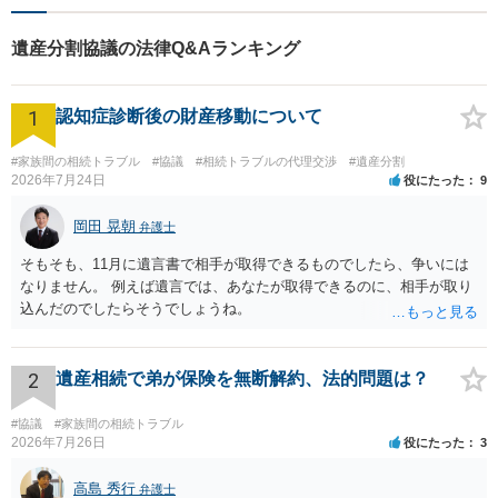
遺産分割協議の法律Q&Aランキング
1
認知症診断後の財産移動について
#家族間の相続トラブル
#協議
#相続トラブルの代理交渉
#遺産分割
2026年7月24日
役にたった
9
岡田 晃朝
弁護士
そもそも、11月に遺言書で相手が取得できるものでしたら、争いには
なりません。 例えば遺言では、あなたが取得できるのに、相手が取り
込んだのでしたらそうでしょうね。
2
遺産相続で弟が保険を無断解約、法的問題は？
#協議
#家族間の相続トラブル
2026年7月26日
役にたった
3
高島 秀行
弁護士