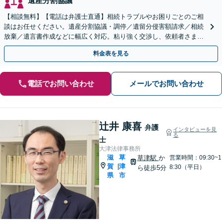
遺産分割協議
【相談無料】【電話は弁護士直通】相続トラブルやお困りごとのご相
談はお任せください。遺産分割協議・調停／遺留分侵害額請求／相続
放棄／遺言書作成などに幅広く対応。粘り強く交渉し、依頼者さまに
有利な解決を目指します【出張相談可能】【草津駅5分】
料金表を見る
電話でお問い合わせ
メールでお問い合わせ
辻井 康喜
弁護
インタビューを見
る
士
大津法律事務所
滋
草
草津駅
か
営業時間：09:30~1
賀
津
|
8:30（平日）
ら徒歩5分
県
市