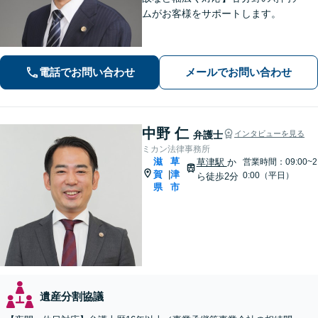
ムがお客様をサポートします。
電話でお問い合わせ
メールでお問い合わせ
中野 仁
弁護士
インタビューを見る
ミカン法律事務所
滋
草
草津駅
か
営業時間：09:00~2
賀
津
|
0:00（平日）
ら徒歩2分
県
市
遺産分割協議