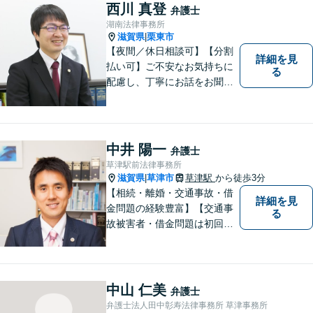
です。 ご相談を躊躇われてい
西川 真登
弁護士
る方もお気軽に、ご相談にい
湖南法律事務所
らしてください。
滋賀県
栗東市
|
【夜間／休日相談可】【分割
詳細を見
払い可】ご不安なお気持ちに
る
配慮し、丁寧にお話をお聞き
することを信条としていま
す。お悩みの方は、一度お問
い合わせください。
中井 陽一
弁護士
草津駅前法律事務所
滋賀県
草津市
草津駅
から徒歩3分
|
【相続・離婚・交通事故・借
詳細を見
金問題の経験豊富】【交通事
る
故被害者・借金問題は初回相
談無料】【夜２０時まで相談
可能】滋賀県のＪＲ草津駅前
の法律事務所
中山 仁美
弁護士
弁護士法人田中彰寿法律事務所 草津事務所