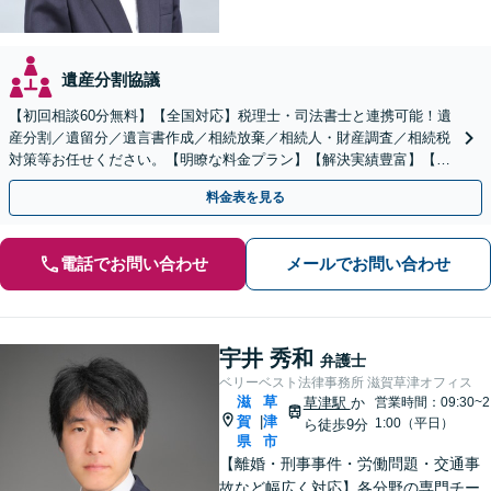
遺産分割協議
【初回相談60分無料】【全国対応】税理士・司法書士と連携可能！遺
産分割／遺留分／遺言書作成／相続放棄／相続人・財産調査／相続税
対策等お任せください。【明瞭な料金プラン】【解決実績豊富】【電
話相談可】
料金表を見る
電話でお問い合わせ
メールでお問い合わせ
宇井 秀和
弁護士
ベリーベスト法律事務所 滋賀草津オフィス
滋
草
草津駅
か
営業時間：09:30~2
賀
津
|
1:00（平日）
ら徒歩9分
県
市
【離婚・刑事事件・労働問題・交通事
故など幅広く対応】各分野の専門チー