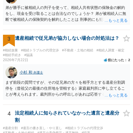
弟が勝手に被相続人の判子を使って、相続人共有状態の保険金の解約
をし、現金を受け取ることは合法なのでしょうか？ 弟が被相続人に無
断で被相続人の保険契約を解約したことは 刑事的にも犯罪となる可能
性があり、民事的には無効だと思います。 保険会社で解約の際に提出
された書類のコピーを取得して、弁護士に面談で詳しい事情を話して
相談 されたら良いと思います。
3
遺産相続で従兄弟が協力しない場合の対処法は？
#相続放棄
#相続トラブルの代理交渉
#不動産・土地の相続
#相続人調査・確定
#相続手続き
#協議
2026年7月22日
役にたった
2
小杉 和
弁護士
まず前段の質問ですが、その従兄弟の方々を相手方とする遺産分割調
停を（曾祖父の最後の住所地を管轄する）家庭裁判所に申し立てるこ
とが考えられます。裁判所からの呼出しがあれば応答する可能性がま
だあるのではないでしょうか。 後段の質問については、相続放棄は可
能と思われます。時間が思った以上にないので必要書類をてきぱきと
揃える必要があります。その点是非御注意ください。
4
法定相続人に知らされていなかった遺言と遺産分
割
#遺産分割
#遺言の書き直し・やり直し
#相続トラブルの代理交渉
#不動産・土地の相続
#遺言の真偽鑑定・遺言無効
#協議