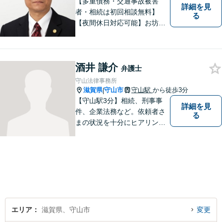
【多重債務・交通事故被害
詳細を見
者・相続は初回相談無料】
る
【夜間休日対応可能】お坊さ
ん弁護士・僧籍を持つ弁護士
として、また、会社生活を経
験した者として、一般生活者
酒井 謙介
の目線で敷居が低い弁護士と
弁護士
して、親身にあなたの立場に
守山法律事務所
立って、ご相談に対応いたし
滋賀県
守山市
守山駅
から徒歩3分
|
ます。
【守山駅3分】相続、刑事事
詳細を見
件、企業法務など。依頼者さ
る
まの状況を十分にヒアリング
し、あらゆる観点から解決策
をご提案してまいります。丁
寧に、迅速に、柔軟に対応し
ます。お気軽にご相談くださ
い【隣接駐車場あり】
エリア
滋賀県、守山市
変更