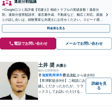
遺産分割協議
⭐️Google口コミ高評価【宅建士】相続トラブルの実績多数！遺産分
割、遺留分侵害額請求、遺言書作成、不動産など、幅広く対応。親族
との話し合いは、経験豊富な弁護士にお任せください。スピード感を
重視【予約で夜間・休日対応可】【駐車場あり】
料金表を見る
電話でお問い合わせ
メールでお問い合わせ
土井 奨
弁護士
陽向法律事務所
滋賀県
草津市
草津駅
から徒歩9分
|
【草津駅徒歩9分】ご相談にお
詳細を見
越しくださったかたが、リラ
る
ックスしてお話いただけるよ
うな対応を心がけておりま
す。法的トラブルに対して弁
護士が力になれることは多い