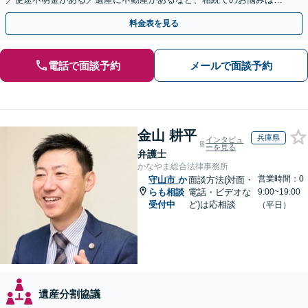
相談ください【他士業連携で登記・税も対応】
料金表を見る
電話で面談予約
メールで面談予約
金山 耕平
兵庫県
インタビュ
ーを見る
弁護士
かなやま総合法律事務所
営業時間：0
守山市
か
面談方法(対面・
らも相談
電話・ビデオな
9:00~19:00
受付中
ど)は応相談
（平日）
遺産分割協議