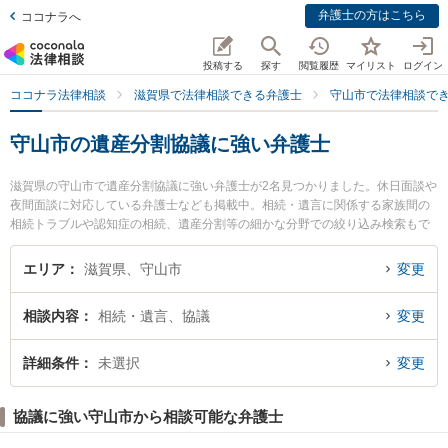
弁護士の方はこちら
ココナラへ
投稿する
探す
閲覧履歴
マイリスト
ログイン
ココナラ法律相談
滋賀県で法律相談できる弁護士
守山市で法律相談で
守山市の遺産分割協議に強い弁護士
滋賀県の守山市で遺産分割協議に強い弁護士が2名見つかりました。休日面談や
夜間面談に対応している弁護士なども掲載中。相続・遺言に関係する家族間の
相続トラブルや認知症の相続、遺産分割等の細かな分野での絞り込み検索もで
き便利です。特に円城法律事務所の円城 得寿弁護士や守山法律事務所の酒井 謙
介弁護士のプロフィール情報や弁護士費用、強みなどが注目されています。
エリア
滋賀県、守山市
変更
『守山市で土日や夜間に発生した遺産分割協議のトラブルを今すぐに弁護士に
相談したい』『遺産分割協議のトラブル解決の実績豊富な近くの弁護士を検索
相談内容
相続・遺言、協議
変更
したい』『初回相談無料で遺産分割協議を法律相談できる守山市内の弁護士に
相談予約したい』などでお困りの相談者さんにおすすめです。
詳細条件
未選択
変更
協議に強い守山市から相談可能な弁護士