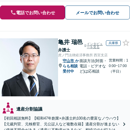
電話でお問い合わせ
メールでお問い合わせ
亀井 瑞邑
兵庫県
インタビュ
ーを見る
弁護士
虎ノ門法律経済事務所 西宮支店
営業時間：1
守山市
か
面談方法(対面・
らも相談
電話・ビデオな
0:00~17:00
受付中
ど)は応相談
（平日）
遺産分割協議
【初回相談無料】【昭和47年創業×弁護士約100名の豊富なノウハウ】
【元裁判官、元検察官、元公証人など複数在籍】遺産分割が進まない
／使途不明金がある／遺産に不動産があるなど、相続でのお悩みはご