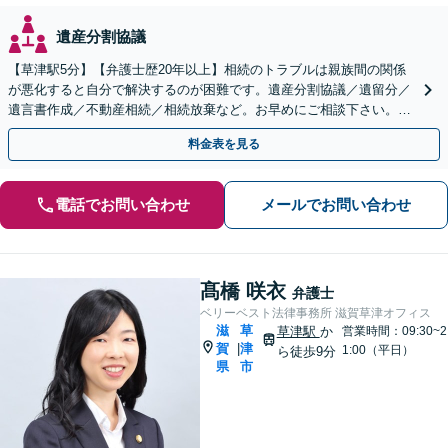
遺産分割協議
【草津駅5分】【弁護士歴20年以上】相続のトラブルは親族間の関係
が悪化すると自分で解決するのが困難です。遺産分割協議／遺留分／
遺言書作成／不動産相続／相続放棄など。お早めにご相談下さい。
【相続・遺言に関する初回相談６０分無料】【駐車場あり】
料金表を見る
電話でお問い合わせ
メールでお問い合わせ
髙橋 咲衣
弁護士
ベリーベスト法律事務所 滋賀草津オフィス
滋
草
草津駅
か
営業時間：09:30~2
賀
津
|
1:00（平日）
ら徒歩9分
県
市