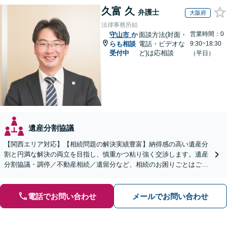
久富 久
弁護士
大阪府
法律事務所結
営業時間：0
守山市
か
面談方法(対面・
らも相談
電話・ビデオな
9:30~18:30
受付中
ど)は応相談
（平日）
遺産分割協議
【関西エリア対応】【相続問題の解決実績豊富】納得感の高い遺産分
割と円満な解決の両立を目指し、慎重かつ粘り強く交渉します。遺産
分割協議・調停／不動産相続／遺留分など、相続のお困りごとはご相
談ください。遺言書など生前対策にも注力【初回相談無料】
電話でお問い合わせ
メールでお問い合わせ