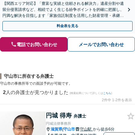
【関西エリア対応】「豊富な実績と信頼される解決力」遺産分割や遺
留分侵害請求など、相続でよく生じる紛争ポイントを的確に把握し、
円満な解決を目指します「家族信託制度を活用した財産管理・承継プ
ランのご提案」「次世代へ想いを託す円滑な事業承継」
料金表を見る
電話でお問い合わせ
メールでお問い合わせ
守山市に所在する弁護士
守山市の事務所等での面談予約が可能です。
2
人の弁護士が見つかりました
(検索結果について詳しくは
こちら
)
2件中 1-2件を表示
円城 得寿
弁護士
円城法律事務所
滋賀県
守山市
守山駅
から徒歩6分
|