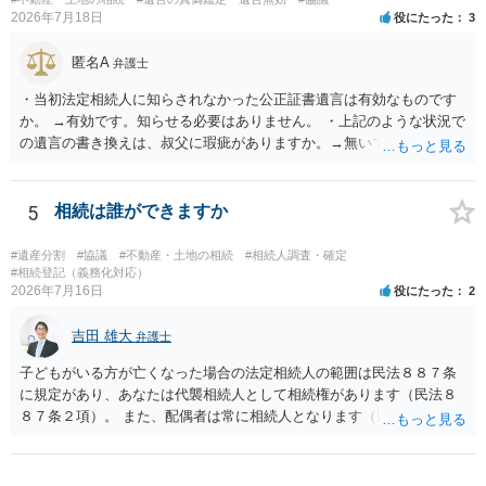
2026年7月18日
役にたった
3
匿名A
弁護士
・当初法定相続人に知らされなかった公正証書遺言は有効なものです
か。 →有効です。知らせる必要はありません。 ・上記のような状況で
の遺言の書き換えは、叔父に瑕疵がありますか。→無いです。 ・分割
する場合の比率は、現状で、客観的に見てどの程度が妥当と考えられ
ますか。 →本人が自由に決められますので、どこが妥当とは言えない
です。客観的な基準もありません。 ・できれば穏やかに、分割を拒否
5
相続は誰ができますか
することはできますか。 →分割を拒否するということは、遺産はいら
ないということでしょうか。遺言で、受取を指定されててもいらない
#遺産分割
#協議
#不動産・土地の相続
#相続人調査・確定
と拒否することはできます。理由を説明する必要はありません。
#相続登記（義務化対応）
2026年7月16日
役にたった
2
吉田 雄大
弁護士
子どもがいる方が亡くなった場合の法定相続人の範囲は民法８８７条
に規定があり、あなたは代襲相続人として相続権があります（民法８
８７条２項）。 また、配偶者は常に相続人となります（民法８９０
条）。 「祖父の子供３人」の方の配偶者がご健在であれば、その方に
も相続権があります。つまり、孫５人に加えて「おじ又はおば」にも
相続権がある可能性があります。