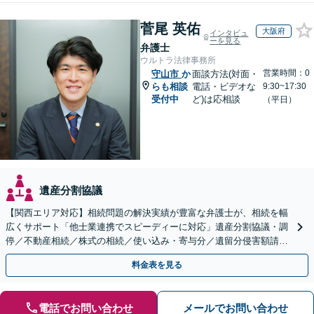
菅尾 英佑
大阪府
インタビュ
ーを見る
弁護士
ウルトラ法律事務所
営業時間：0
守山市
か
面談方法(対面・
らも相談
電話・ビデオな
9:30~17:30
受付中
ど)は応相談
（平日）
遺産分割協議
【関西エリア対応】相続問題の解決実績が豊富な弁護士が、相続を幅
広くサポート「他士業連携でスピーディーに対応」遺産分割協議・調
停／不動産相続／株式の相続／使い込み・寄与分／遺留分侵害額請求
／相続放棄（借金の相続）／遺言書作成
料金表を見る
電話でお問い合わせ
メールでお問い合わせ