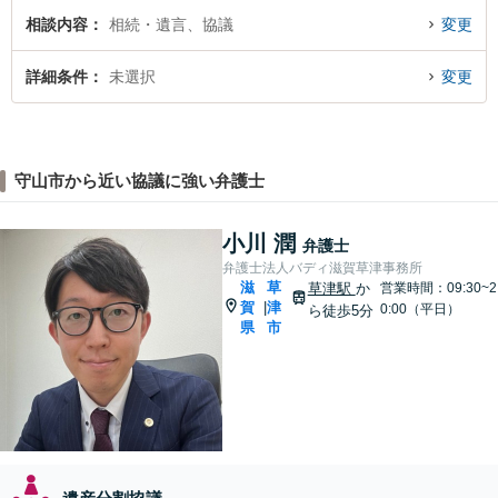
相談内容
相続・遺言、協議
変更
詳細条件
未選択
変更
守山市から近い協議に強い弁護士
小川 潤
弁護士
弁護士法人バディ滋賀草津事務所
滋
草
草津駅
か
営業時間：09:30~2
賀
津
|
0:00（平日）
ら徒歩5分
県
市