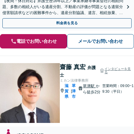
【夜間・休日対応】弁護士歴16年以上／事業承継等事業会社の相続問
題、多数の相続人がいる遺産分割、不動産の評価が問題となる遺留分
侵害額請求などの困難事件から、遺産分割協議、遺言、相続放棄、使
途不明金の調査まで、全般の経験豊富【JR草津駅2分】
料金表を見る
電話でお問い合わせ
メールでお問い合わせ
齋藤 真宏
弁護
インタビューを見
る
士
ミカン法律事務所
滋
草
草津駅
か
営業時間：09:00~1
賀
津
|
9:30（平日）
ら徒歩2分
県
市