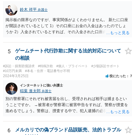
鈴木 祥平
弁護士
掲示板の限界なのですが、事実関係がよくわかりません。 新たに口座
が開設されているとして 1）その口座にお金の入金はあったのでしょ
うか 2）入金されているとすれば、その入金された口座の資金は引き
出されていたり、第三者に送金されていたりするのでしょうか。 これ
がポイントですよね。口座を悪用する人は、「その口座に入ったお金
を手に入れる」ことが目的ですから、あなたがキャッシュカードを持
5
ゲームチート代行詐欺に関する法的対応について
っている場合には、キャッシュカードで引き出すことはあなたしかで
の相談
きませんから、できるとすれば、ネット上あるいはアプリ上で第三者
#訴訟・損害賠償請求
#特殊詐欺
#個人・プライベート
#少額訴訟サポート
に送金することくらいだと思います。あなたの名義の口座であるか
#10万円未満
#本名・住所・電話番号が不明
ら、お金の動きくらいは調べることが可能であると思います。 その上
2024年3月25日
役にたった
7
で、新しく開設した口座に資金が残っているのであれば、それを返せ
インターネットに強い弁護士
ばいいだけの話だと思いますし、残っていないのであれば、第三者に
稲葉 進太郎
弁護士
送金をされたか、引き出されたどちらかだと思います。第三者に送金
をされてしまっているのであれば、その資金を送金先に返金を求める
別の警察署にそれぞれ被害届を出し、受理されれば相手は捕まるとい
などの措置を講じる必要があるのではないでしょうか。
うことですか。 →被害者が警察署に被害申告をすれば、警察が捜査を
進めるでしょう。警察は、捜査する中で、犯人逮捕の必要と理由があ
ると判断すれば犯人を逮捕し、なければ逮捕せず在宅のままで捜査が
進行するでしょう。捜査の結果、検察官において起訴の必要があると
判断されれば、起訴されて公判となり、裁判官において有罪と判断さ
6
メルカリでの偽ブランド品誤販売、法的トラブル
れれば有罪判決となるでしょう。捜査の結果、検察官において起訴の