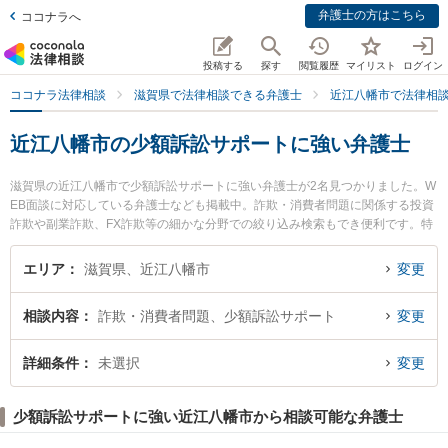
弁護士の方はこちら
ココナラへ
投稿する
探す
閲覧履歴
マイリスト
ログイン
ココナラ法律相談
滋賀県で法律相談できる弁護士
近江八幡市で法律相
近江八幡市の少額訴訟サポートに強い弁護士
滋賀県の近江八幡市で少額訴訟サポートに強い弁護士が2名見つかりました。W
EB面談に対応している弁護士なども掲載中。詐欺・消費者問題に関係する投資
詐欺や副業詐欺、FX詐欺等の細かな分野での絞り込み検索もでき便利です。特
にローイング法律事務所の徳山 紗里弁護士や近江八幡法律事務所の俣木 徹弁護
士のプロフィール情報や弁護士費用、強みなどが注目されています。『近江八
エリア
滋賀県、近江八幡市
変更
幡市で土日や夜間に発生した少額訴訟サポートのトラブルを今すぐに弁護士に
相談したい』『少額訴訟サポートのトラブル解決の実績豊富な近くの弁護士を
相談内容
詐欺・消費者問題、少額訴訟サポート
変更
検索したい』『初回相談無料で少額訴訟サポートを法律相談できる近江八幡市
内の弁護士に相談予約したい』などでお困りの相談者さんにおすすめです。
詳細条件
未選択
変更
少額訴訟サポートに強い近江八幡市から相談可能な弁護士