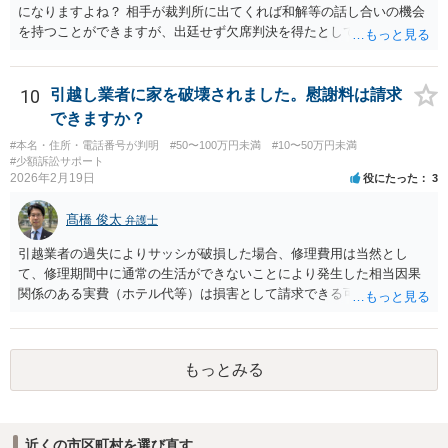
になりますよね？ 相手が裁判所に出てくれば和解等の話し合いの機会
を持つことができますが、出廷せず欠席判決を得たとしても、執行段
階で難航し、結局回収できない可能性も高いです。 ＞44万じゃ弁護士
にお願いして赤字になりますか？ 契約内容等によりますので一概には
言えませんが、上記のように回収が難しくなってしまう可能性もある
10
引越し業者に家を破壊されました。慰謝料は請求
ので、弁護士費用が無駄になってしまうリスクはあるでしょう。 ＞相
できますか？
手が嘘をついてお金を借りてるのは詐欺罪にはならないんですか？ ＞
#本名・住所・電話番号が判明
#50〜100万円未満
#10〜50万円未満
詐欺になる可能性があって、被害者が何人かいてもそれだけだと警察
#少額訴訟サポート
は動いてくれないんでしょうか？ 貴方に対して虚偽の事実を述べて借
2026年2月19日
役にたった
3
り入れた点などについて客観的に示すことができれば、詐欺の嫌疑は
生じるでしょうし、同一の手口による複数の被害者が他にもいること
髙橋 俊太
弁護士
が明白であれば、警察は動く可能性が高いです。
引越業者の過失によりサッシが破損した場合、修理費用は当然とし
て、修理期間中に通常の生活ができないことにより発生した相当因果
関係のある実費（ホテル代等）は損害として請求できる可能性があり
ます。他方、物損事故では原則として精神的苦痛に対する慰謝料は認
められにくく、「迷惑料」は法的には認容されにくい傾向です。ただ
し、新築直後で生活に重大な支障が生じる場合などは、交渉上、解決
もっとみる
金として一定額が上乗せされることはあり得るでしょう。まずは実費
の補償を明確に求めることが重要です。
近くの市区町村を選び直す