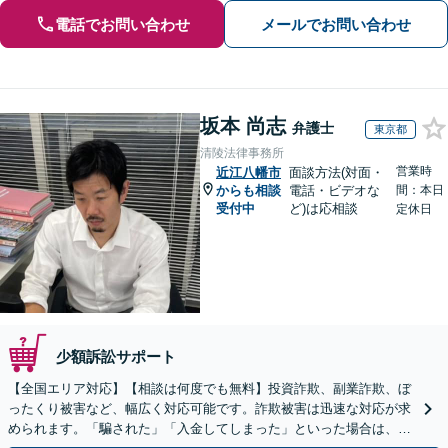
電話でお問い合わせ
メールでお問い合わせ
坂本 尚志
弁護士
東京都
清陵法律事務所
営業時
近江八幡市
面談方法(対面・
からも相談
電話・ビデオな
間：本日
受付中
ど)は応相談
定休日
少額訴訟サポート
【全国エリア対応】【相談は何度でも無料】投資詐欺、副業詐欺、ぼ
ったくり被害など、幅広く対応可能です。詐欺被害は迅速な対応が求
められます。「騙された」「入金してしまった」といった場合は、お