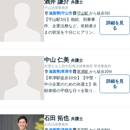
酒井 謙介
弁護士
守山法律事務所
滋賀県
守山市
守山駅
から徒歩3分
|
【守山駅3分】相続、刑事事
詳細を見
件、企業法務など。依頼者さ
る
まの状況を十分にヒアリング
し、あらゆる観点から解決策
をご提案してまいります。丁
寧に、迅速に、柔軟に対応し
ます。お気軽にご相談くださ
中山 仁美
弁護士
い【隣接駐車場あり】
弁護士法人田中彰寿法律事務所 草津事務所
滋賀県
草津市
草津駅
から徒歩10分
|
【草津駅徒歩10分】【中堅・
詳細を見
中小企業のための弁護士】依
る
頼者様の平穏な日々を取り戻
すため、丁寧で迅速なリーガ
ルサービスをお届けします。
専門家ネットワークを駆使し
て、スピード感のあるシーム
石田 拓也
弁護士
レスな対応を実現します。
石田法律事務所
滋賀県
彦根市
高宮駅
から徒歩8分
|