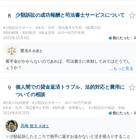
ど）を行うものは、広く同法の事業者に該当し、同法に定めるルール
を守る必要があります。
8
少額訴訟の成功報酬と司法書士サービスについて
#少額訴訟サポート
#本名・住所・電話番号が不明
#副業詐欺
#契約解除・契約取消
#返金請求
#10〜50万円未満
2022年10月4日
役にたった
2
匿名A
弁護士
着手金がかからないのであれば、司法書士に依頼してみてはどうでし
ょうか？
9
個人間での貸金返済トラブル、法的対応と費用に
ついての相談
#詐欺の法的措置
#少額訴訟サポート
#10〜50万円未満
#本名・住所・電話番号が判明
#契約書・借用書なし
#少額訴訟の相談・依頼
2024年8月25日
役にたった
2
髙橋 俊太
弁護士
＞少額起訴したところで相手に返すお金がないと泣き寝入りすること