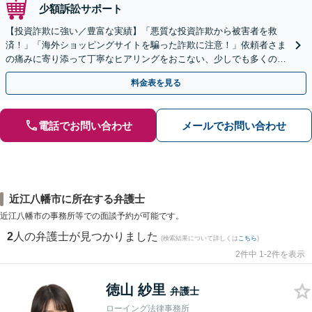
少額訴訟サポート
【投資詐欺に強い／豊富な実績】「悪質な投資詐欺から被害者を救
済！」「海外ショッピングサイトを騙った詐欺に注意！」依頼者さま
の痛みに寄り添って丁寧なヒアリングをおこない、少しでも多くの返
金が得られるよう尽力します！
料金表を見る
電話でお問い合わせ
メールでお問い合わせ
近江八幡市に所在する弁護士
近江八幡市の事務所等での面談予約が可能です。
2
人の弁護士が見つかりました
(検索結果について詳しくは
こちら
)
2件中 1-2件を表示
徳山 紗里
弁護士
ローイング法律事務所