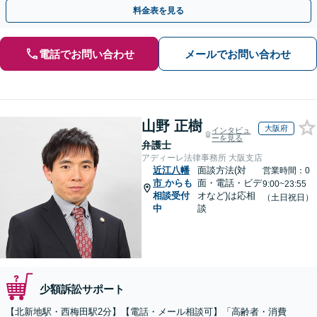
早めにご相談ください。【電話・メール・WEB相談可】
料金表を見る
電話でお問い合わせ
メールでお問い合わせ
山野 正樹
大阪府
インタビュ
ーを見る
弁護士
アディーレ法律事務所 大阪支店
近江八幡
面談方法(対
営業時間：0
市
からも
面・電話・ビデ
9:00~23:55
相談受付
オなど)は応相
（土日祝日）
中
談
少額訴訟サポート
【北新地駅・西梅田駅2分】【電話・メール相談可】「高齢者・消費