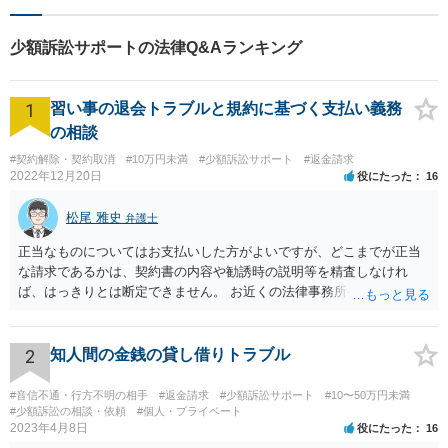
少額訴訟サポートの法律Q&Aランキング
1
習い事の退会トラブルと規約に基づく支払い義務
の相談
#契約解除・契約取消
#10万円未満
#少額訴訟サポート
#返金請求
2022年12月20日
役にたった
16
松尾 雅史
弁護士
正当なものについてはお支払いした方がよいですが、どこまでが正当
な請求であるかは、契約書の内容や勧誘時の説明等を精査しなけれ
ば、はっきりとは断定できません。 お近くの法律事務所や、市役所・
弁護士会の無料法律相談で詳しくお話をされた方がよいです また、消
費者生活センター(https://www.kokusen.go.jp/map/)も親身に相談に乗
ってくれますので、一度ご利用されることをおすすめします。
2
知人間の金銭の貸し借りトラブル
#音信不通・行方不明の相手
#返金請求
#少額訴訟サポート
#10〜50万円未満
#少額訴訟の相談・依頼
#個人・プライベート
2023年4月8日
役にたった
16