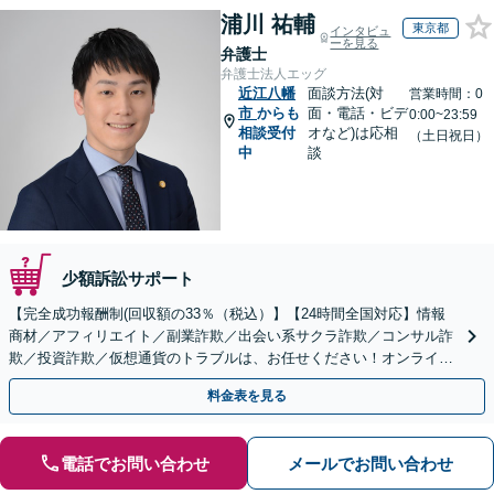
浦川 祐輔
東京都
インタビュ
ーを見る
弁護士
弁護士法人エッグ
近江八幡
面談方法(対
営業時間：0
市
からも
面・電話・ビデ
0:00~23:59
相談受付
オなど)は応相
（土日祝日）
中
談
少額訴訟サポート
【完全成功報酬制(回収額の33％（税込）】【24時間全国対応】情報
商材／アフィリエイト／副業詐欺／出会い系サクラ詐欺／コンサル詐
欺／投資詐欺／仮想通貨のトラブルは、お任せください！オンライン
のみで解決も可能！
料金表を見る
電話でお問い合わせ
メールでお問い合わせ