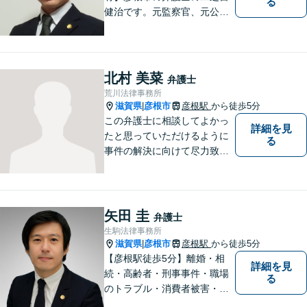
る
健治です。元監察官、元公務
員の経歴を活かし、皆様のト
ラブル解決をしっかりサポー
トいたします。
北村 美菜
弁護士
荒川法律事務所
滋賀県
彦根市
彦根駅
から徒歩5分
|
この弁護士に相談してよかっ
詳細を見
たと思っていただけるように
る
事件の解決に向けて尽力致し
ます。
矢田 圭
弁護士
生駒法律事務所
滋賀県
彦根市
彦根駅
から徒歩5分
|
【彦根駅徒歩5分】離婚・相
詳細を見
続・高齢者・刑事事件・職場
る
のトラブル・消費者被害・法
人倒産などはお任せくださ