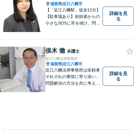
滋賀県
近江八幡市
|
【「近江八幡駅」徒歩12分】
詳細を見
【駐車場あり】依頼者からの
る
小さなSOSに耳を傾け、問題
解決に導くことが出来る、そ
んな弁護士でありたいと考え
ております。 ぜひ一度私にご
相談ください。
俣木 徹
弁護士
近江八幡法律事務所
滋賀県
近江八幡市
|
近江八幡法律事務所は依頼者
詳細を見
それぞれの事情に寄り添い、
る
問題解決の方法を共に考える
場所です。「弁護士に相談す
べき悩みなのかわからない
方」も、ぜひお気軽にご相談
ください。