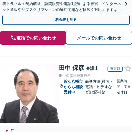
者トラブル：契約解除、訪問販売や電話勧誘による被害、インターネ
ット通販やサブスクリプションの解約問題など幅広く対応」まずは一
度ご相談ください【休日・夜間相談可】
料金表を見る
電話でお問い合わせ
メールでお問い合わせ
田中 保彦
弁護士
東京都
田中保彦法律事務所
営業時
近江八幡市
面談方法(対面・
からも相談
電話・ビデオな
間：本日
受付中
ど)は応相談
定休日