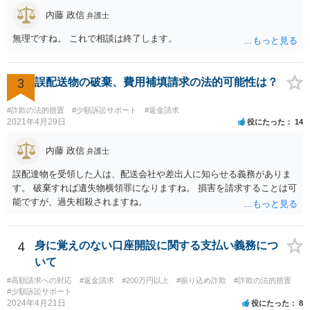
内藤 政信
弁護士
無理ですね。 これで相談は終了します。
3
誤配送物の破棄、費用補填請求の法的可能性は？
#詐欺の法的措置
#少額訴訟サポート
#返金請求
2021年4月29日
役にたった
14
内藤 政信
弁護士
誤配達物を受領した人は、配送会社や差出人に知らせる義務がありま
す。 破棄すれば遺失物横領罪になりますね。 損害を請求することは可
能ですが、過失相殺されますね。
4
身に覚えのない口座開設に関する支払い義務につ
いて
#高額請求への対応
#返金請求
#200万円以上
#振り込め詐欺
#詐欺の法的措置
#少額訴訟サポート
2024年4月21日
役にたった
8