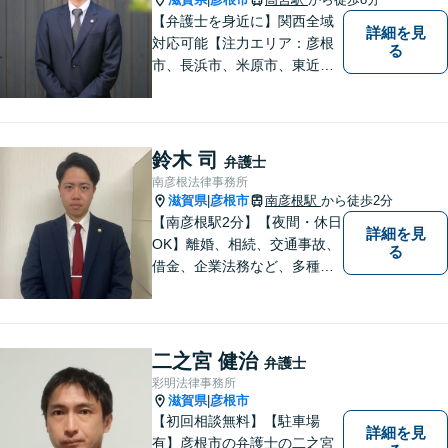
【弁護士を身近に】関西全域
詳細を見
対応可能【注力エリア：彦根
る
市、長浜市、米原市、東近江
市、近江八幡市】日常で起こ
り得る法律問題の解決へ特
化。生まれ育った地元の皆さ
まに、不安を和らげベストな
鈴木 司
弁護士
解決策を提供します「迅速丁
南彦根法律事務所
寧」【無料相談有・駐車場完
滋賀県
彦根市
南彦根駅
から徒歩2分
|
備】【英語対応可】
【南彦根駅2分】【夜間・休日
詳細を見
OK】離婚、相続、交通事故、
る
借金、企業法務など、多種多
様なご相談にお応えしており
ます。スピード感を持った対
応と密なコミュニケーション
をモットーに、皆様それぞれ
二之宮 健治
弁護士
に合った解決を図ってまいり
彩明法律事務所
ます。お気軽にご相談くださ
滋賀県
彦根市
|
い。
【初回相談無料】【駐車場
詳細を見
有】彦根市の弁護士の二之宮