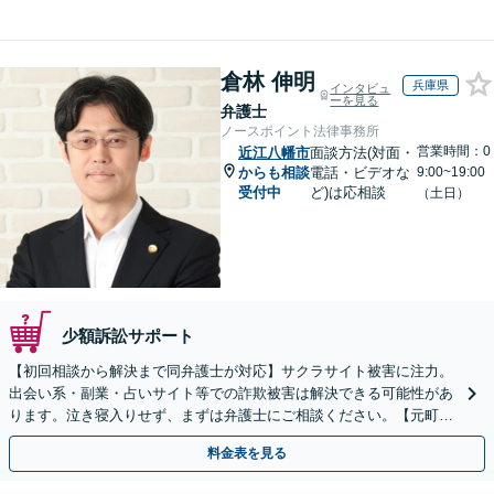
倉林 伸明
兵庫県
インタビュ
ーを見る
弁護士
ノースポイント法律事務所
営業時間：0
近江八幡市
面談方法(対面・
からも相談
電話・ビデオな
9:00~19:00
受付中
ど)は応相談
（土日）
少額訴訟サポート
【初回相談から解決まで同弁護士が対応】サクラサイト被害に注力。
出会い系・副業・占いサイト等での詐欺被害は解決できる可能性があ
ります。泣き寝入りせず、まずは弁護士にご相談ください。【元町駅
1分・土日夜間の相談歓迎】
料金表を見る