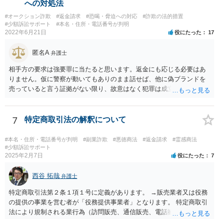
への対処法
必要があると判断されなければ、不起訴処分となり終了するでしょ
#オークション詐欺
#返金請求
#恐喝・脅迫への対応
#詐欺の法的措置
う。
#少額訴訟サポート
#本名・住所・電話番号が判明
2022年6月21日
役にたった
17
匿名A
弁護士
相手方の要求は強要罪に当たると思います。返金にも応じる必要はあ
りません。仮に警察が動いてもありのまま話せば、他に偽ブランドを
売っていると言う証拠がない限り、故意はなく犯罪は成立しないと判
断してもらえるでしょう。 そもそも鑑定も本当にしているか疑問で
す。本当にブランド品がほしくて損したと思うだけなら元の金額の返
金しか求めないはずですし、靴の機能性に問題がないなら「ブランド
7
特定商取引法の解釈について
品じゃないから履いていかなかった」という主張もまず通りません。
#本名・住所・電話番号が判明
#副業詐欺
#悪徳商法
#返金請求
#霊感商法
#少額訴訟サポート
2025年2月7日
役にたった
7
西谷 拓哉
弁護士
特定商取引法第２条１項１号に定義があります。 →販売業者又は役務
の提供の事業を営む者が「役務提供事業者」となります。 特定商取引
法により規制される業行為（訪問販売、通信販売、電話勧誘販売な