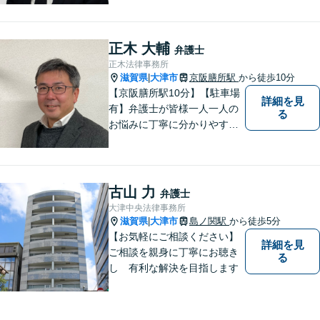
い。法人・個人問わず幅広い
案件を取り扱っています。
正木 大輔
弁護士
正木法律事務所
滋賀県
大津市
京阪膳所駅
から徒歩10分
|
【京阪膳所駅10分】【駐車場
詳細を見
有】弁護士が皆様一人一人の
る
お悩みに丁寧に分かりやすく
お応えいたします。専門家に
よる適切なアドバイスや手続
により、問題解決に向けて前
進できることがございます。
古山 力
弁護士
どうぞ当事務所にご相談くだ
大津中央法律事務所
さい。
滋賀県
大津市
島ノ関駅
から徒歩5分
|
【お気軽にご相談ください】
詳細を見
ご相談を親身に丁寧にお聴き
る
し 有利な解決を目指します