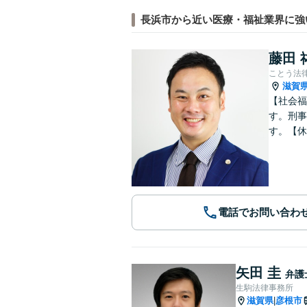
長浜市から近い医療・福祉業界に強
藤田 
ことう法
滋賀
【社会福
す。刑事
す。【休
電話でお問い合わ
矢田 圭
弁護
生駒法律事務所
滋賀県
彦根市
|