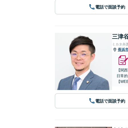
電話で面談予約
三津谷
ミカタ弁
長浜
【関西
日常的
【WE
電話で面談予約