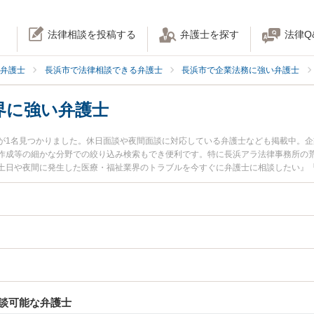
法律相談を投稿する
弁護士を探す
法律Q
弁護士
長浜市で法律相談できる弁護士
長浜市で企業法務に強い弁護士
界に強い弁護士
が1名見つかりました。休日面談や夜間面談に対応している弁護士なども掲載中。
作成等の細かな分野での絞り込み検索もでき便利です。特に長浜アラ法律事務所の荒
土日や夜間に発生した医療・福祉業界のトラブルを今すぐに弁護士に相談したい』
療・福祉業界を法律相談できる長浜市内の弁護士に相談予約したい』などでお困り
談可能な弁護士