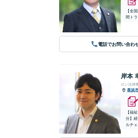
【全国
間トラ
電話でお問い合わ
岸本 
ロン法律
長浜
【福祉
分】経
ルチェ