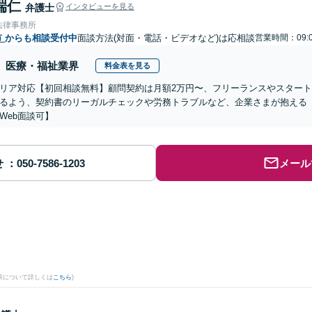
端仁
弁護士
インタビューを見る
法律事務所
市
からも相談受付中
面談方法(対面・電話・ビデオなど)は応相談
営業時間：09:0
医療・福祉業界
料金表を見る
リア対応【初回相談無料】顧問契約は月額2万円〜、フリーランスやスター
るよう、契約書のリーガルチェックや労務トラブルなど、企業さまが抱える
Web面談可】
せ
メール
果について詳しくは
こちら
)