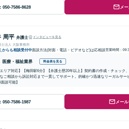
メー
 周平
弁護士
インタビューを見る
護士法人 大阪事務所
市
からも相談受付中
面談方法(対面・電話・ビデオなど)は応相談
営業時間：09:3
医療・福祉業界
料金表を見る
エリア対応】【梅田駅6分】【弁護士歴20年以上】契約書の作成・チェック
なご相談から訴訟対応まで一貫してサポート。的確かつ迅速なリーガルサー
B面談可能】
メール