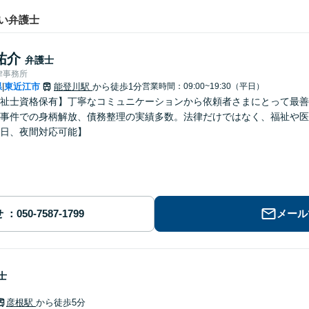
い弁護士
祐介
弁護士
律事務所
県
東近江市
能登川駅
から徒歩1分
営業時間：09:00~19:30（平日）
|
祉士資格保有】丁寧なコミュニケーションから依頼者さまにとって最善
事件での身柄解放、債務整理の実績多数。法律だけではなく、福祉や医
日、夜間対応可能】
せ
メール
士
彦根駅
から徒歩5分