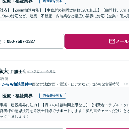
医療・福祉業界
料金表を見る
対応】【Zoom相談可能】【事務所の顧問契約数320社以上】【顧問料3.3
ブルの対応など。建築・不動産・内装業など幅広い業界に対応【企業・個人
せ
メール
幸大
弁護士
インタビューを見る
事務所
市
からも相談受付中
面談方法(対面・電話・ビデオなど)は応相談
営業時間：09:0
医療・福祉業界
料金表を見る
事業、建設業界に注力】【月々の相談時間上限なし】【消費者トラブル・ク
営者様の意思決定を弁護士目線でサポートします！契約書チェックだけにと
ックしましょう！