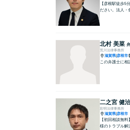
【彦根駅徒歩5
ださい。法人・
北村 美菜
荒川法律事務所
滋賀県
彦根市
|
この弁護士に相
二之宮 健
彩明法律事務所
滋賀県
彦根市
|
【初回相談無料
様のトラブル解