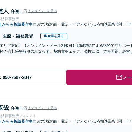
健人
弁護士
インタビューを見る
本法律事務所
市
からも相談受付中
面談方法(対面・電話・ビデオなど)は応相談
営業時間：09:0
医療・福祉業界
料金表を見る
エリア対応】【オンライン・メール相談可】顧問契約による継続的なサポー
軽さ◎】紛争解決のみならず、契約書チェック、債権回収、労務問題、経営
メー
基哉
弁護士
インタビューを見る
人法律事務所フォレスト
市
からも相談受付中
面談方法(対面・電話・ビデオなど)は応相談
営業時間：09:0