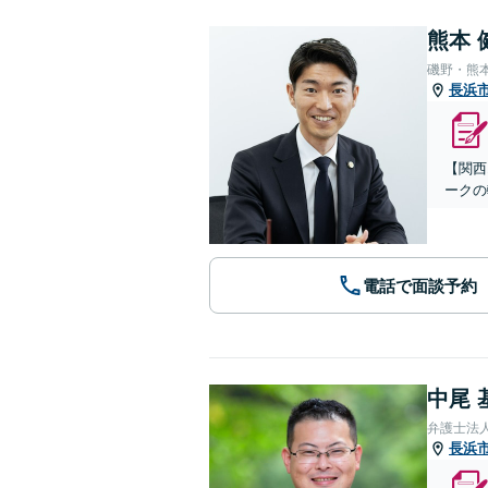
熊本 
磯野・熊
長浜
【関西
ークの
電話で面談予約
中尾 
弁護士法
長浜