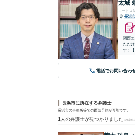
太城 
エートス
長浜
関西エ
ただけ
す！【
電話でお問い合わ
長浜市に所在する弁護士
長浜市の事務所等での面談予約が可能です。
1
人の弁護士が見つかりました
(検索結