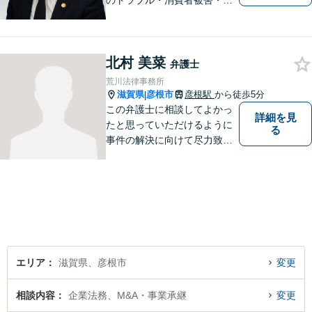
のトラブル・消費者被害・法
人倒産などはお任せくださ
い。法人・個人問わず幅広い
案件を取り扱っています。
北村 美菜
弁護士
荒川法律事務所
滋賀県
彦根市
彦根駅
から徒歩5分
|
この弁護士に相談してよかっ
詳細を見
たと思っていただけるように
る
事件の解決に向けて尽力致し
ます。
エリア
滋賀県、彦根市
変更
相談内容
企業法務、M&A・事業承継
変更