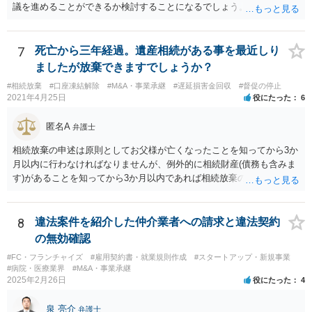
議を進めることができるか検討することになるでしょう。少なくとも
現時点で、【会社(現在私が取締役になりました)は要らないから全ての
遺産をまとめて現金でくれ】という要求に応じる必要はありません。
7
死亡から三年経過。遺産相続がある事を最近しり
ましたが放棄できますでしょうか？
#相続放棄
#口座凍結解除
#M&A・事業承継
#遅延損害金回収
#督促の停止
2021年4月25日
役にたった
6
匿名A
弁護士
相続放棄の申述は原則としてお父様が亡くなったことを知ってから3か
月以内に行わなければなりませんが、例外的に相続財産(債務も含みま
す)があることを知ってから3か月以内であれば相続放棄の申述が認め
られる可能性もありますので、通知が届いたのが3か月以内の話なので
したら、早急に家裁に行って相続放棄の申述をしたい旨告げて必要な
書類を提出されることをおすすめいたします。 なお、お父様の債務が
8
違法案件を紹介した仲介業者への請求と違法契約
他にもあるかもしれないというリスクを考えますと、相続放棄の申述
の無効確認
にあたっては、法テラスの無料相談等を利用して弁護士に相談するこ
#FC・フランチャイズ
#雇用契約書・就業規則作成
#スタートアップ・新規事業
とも十分考えられるかと存じます。また、ご記載いただいた事実関係
#病院・医療業界
#M&A・事業承継
を拝見するかぎり、再婚相手のかたは既に相続放棄をされている可能
2025年2月26日
役にたった
4
性があるかもしれません。
泉 亮介
弁護士