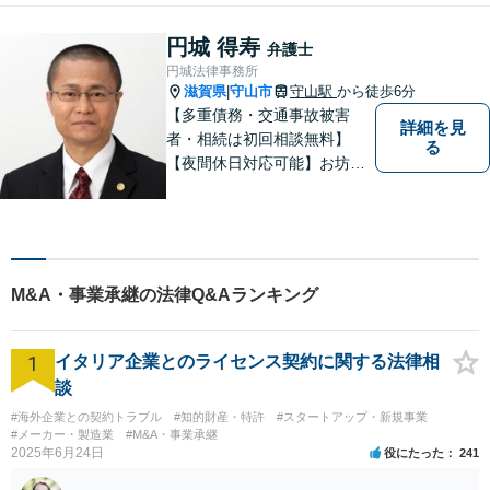
寧に、迅速に、柔軟に対応し
ます。お気軽にご相談くださ
円城 得寿
弁護士
い【隣接駐車場あり】
円城法律事務所
滋賀県
守山市
守山駅
から徒歩6分
|
【多重債務・交通事故被害
詳細を見
者・相続は初回相談無料】
る
【夜間休日対応可能】お坊さ
ん弁護士・僧籍を持つ弁護士
として、また、会社生活を経
験した者として、一般生活者
の目線で敷居が低い弁護士と
して、親身にあなたの立場に
M&A・事業承継の法律Q&Aランキング
立って、ご相談に対応いたし
ます。
1
イタリア企業とのライセンス契約に関する法律相
談
#海外企業との契約トラブル
#知的財産・特許
#スタートアップ・新規事業
#メーカー・製造業
#M&A・事業承継
2025年6月24日
役にたった
241