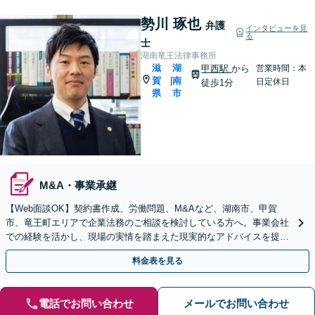
勢川 琢也
弁護
インタビューを見
る
士
湖南竜王法律事務所
滋
湖
甲西駅
から
営業時間：本
賀
南
|
日定休日
徒歩1分
県
市
M&A・事業承継
【Web面談OK】契約書作成、労働問題、M&Aなど、湖南市、甲賀
市、竜王町エリアで企業法務のご相談を検討している方へ。事業会社
での経験を活かし、現場の実情を踏まえた現実的なアドバイスを提供
いたします【顧問契約OK】【甲西駅1分】
料金表を見る
電話でお問い合わせ
メールでお問い合わせ