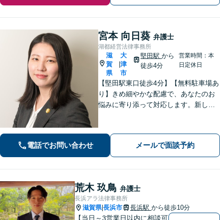
宮本 向日葵
弁護士
湖都経営法律事務所
滋
大
堅田駅
から
営業時間：本
賀
津
|
日定休日
徒歩4分
県
市
【堅田駅東口徒歩4分】【無料駐車場あ
り】きめ細やかな配慮で、あなたのお
悩みに寄り添って対応します。新しい
人生のスタートが切れるよう、法律の
プロとして最後までサポート。お気軽
にご相談ください。
電話でお問い合わせ
メールで面談予約
荒木 玖鳥
弁護士
長浜アラ法律事務所
滋賀県
長浜市
長浜駅
から徒歩10分
|
【当日～3営業日以内に相談可