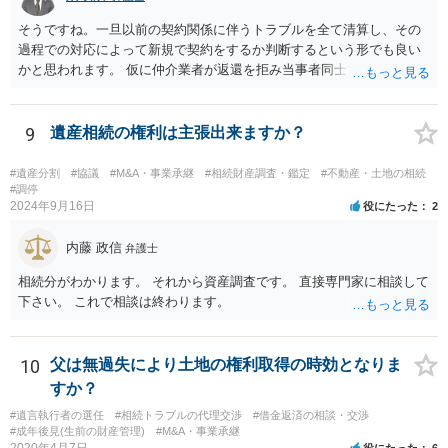
そうですね。一旦以前の契約関係に伴うトラブルを全て清算し、その
過程での対応によって新規で契約をするか判断するという形でも良い
かと思われます。 仮に仲介業者が返還を拒み当事者同士での解決が困
難となった場合は個別に弁護士に相談されると良いでしょう。
9
遺産相続の権利は主張出来ますか？
#遺産分割
#協議
#M&A・事業承継
#相続財産調査・鑑定
#不動産・土地の相続
#調停
2024年9月16日
役にたった
2
内藤 政信
弁護士
相続分がわかります。 それから資産調査です。 直接専門家に相談して
下さい。 これで相談は終わります。
10
父は無過失により土地の権利取得の時効となりま
すか？
#遺言執行者の選任
#相続トラブルの代理交渉
#借金返済の相談・交渉
#成年後見(生前の財産管理)
#M&A・事業承継
2020年4月7日
役にたった
6