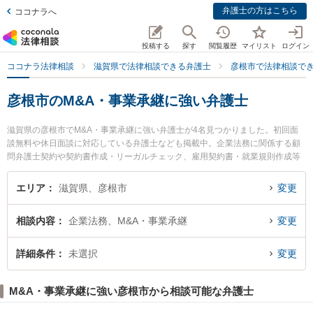
弁護士の方はこちら
ココナラへ
投稿する
探す
閲覧履歴
マイリスト
ログイン
ココナラ法律相談
滋賀県で法律相談できる弁護士
彦根市で法律相談で
彦根市のM&A・事業承継に強い弁護士
滋賀県の彦根市でM&A・事業承継に強い弁護士が4名見つかりました。初回面
談無料や休日面談に対応している弁護士なども掲載中。企業法務に関係する顧
問弁護士契約や契約書作成・リーガルチェック、雇用契約書・就業規則作成等
の細かな分野での絞り込み検索もでき便利です。特に彩明法律事務所の二之宮
健治弁護士や南彦根法律事務所の鈴木 司弁護士、生駒法律事務所の矢田 圭弁護
エリア
滋賀県、彦根市
変更
士のプロフィール情報や弁護士費用、強みなどが注目されています。『彦根市
で土日や夜間に発生したM&A・事業承継のトラブルを今すぐに弁護士に相談し
相談内容
企業法務、M&A・事業承継
変更
たい』『M&A・事業承継のトラブル解決の実績豊富な近くの弁護士を検索した
い』『初回相談無料でM&A・事業承継を法律相談できる彦根市内の弁護士に相
談予約したい』などでお困りの相談者さんにおすすめです。
詳細条件
未選択
変更
M&A・事業承継に強い彦根市から相談可能な弁護士