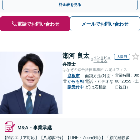
主の方初回面談無料】
料金表を見る
電話でお問い合わせ
メールでお問い合わせ
瀬河 良太
大阪府
インタビュ
ーを見る
弁護士
はなぞの綜合法律事務所 八尾オフィス
営業時間：00:
彦根市
面談方法(対面・
からも相
電話・ビデオな
00~23:55（土
談受付中
ど)は応相談
日祝日）
M&A・事業承継
【関西エリア対応】【八尾駅2分】【LINE・Zoom対応】「顧問経験多