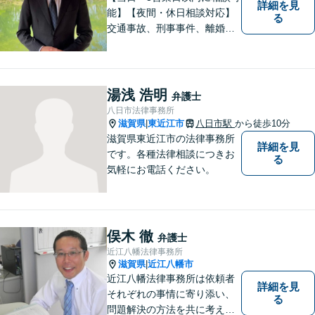
詳細を見
能】【夜間・休日相談対応】
る
交通事故、刑事事件、離婚・
男女問題に注力しておりま
す。まずはお気軽にご相談く
ださい。
湯浅 浩明
弁護士
八日市法律事務所
滋賀県
東近江市
八日市駅
から徒歩10分
|
滋賀県東近江市の法律事務所
詳細を見
です。各種法律相談につきお
る
気軽にお電話ください。
俣木 徹
弁護士
近江八幡法律事務所
滋賀県
近江八幡市
|
近江八幡法律事務所は依頼者
詳細を見
それぞれの事情に寄り添い、
る
問題解決の方法を共に考える