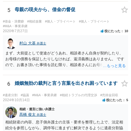
5
母親の現夫から、借金の督促
#借金・浪費癖
#相続放棄
#個人・プライベート
#個人・プライベート
#M&A・事業承継
2020年7月27日
役にたった
10
村山 大基
弁護士
まず、大前提として使途がどうあれ、相談者さん自身が契約したり、
お母様の債務を保証したりしなければ、返済義務はありません。 です
ので、お書き頂いた事情を読む限り、相談者さんにお母様の現夫への
返済義務はありません。 対応としては、 ・督促状を放っておく（相手
も法律相談に行けば同趣旨のことを回答されるので、裁判まではしな
いと思います） ・借りたのは母なので、私は支払いませんと伝える あ
6
婚姻無効の裁判と言う言葉を出され困っています
たりが良いと思います。
#遺産分割
#協議
#M&A・事業承継
#相続トラブルの代理交渉
#売掛金回収
2024年10月14日
役にたった
5
相続・遺言に強い弁護士
髙橋 俊太
弁護士
相続財産の内容、息子側弁護士の主張・要求を整理した上で、法定相
続分を参照しながら、調停等に進まずに解決できるように遺産分割協