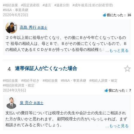
#相続放棄
#固定資産税
#遺言
#遺産分割
#成年後見(生前の財産管理)
る扶養義務は配偶者や子に対する扶養義務に比べて弱いものです。 生
#M&A・事業承継
まれてすぐ両親が離婚し、その後会っていなかったという事情も、扶
2020年6月23日
役にたった
16
養義務の順位を下げる一つの理由になります。
高島 秀行
弁護士
２０年以上前に祖母が亡くなり、その後にＢが今年亡くなっているの
で 祖母の相続人は、母とＢで、Ｂがその後に亡くなっているので、Ｂ
の相続人であるＥＣＤがＢが持っている祖母の相続権も相続すること
となります。 したがって、遺産分割協議するにも、相続放棄するにも
Ｅも行う必要があります。 Ｂの配偶者であるＥは常にＢの相続人とな
ります。
4
連帯保証人が亡くなった場合
#相続放棄
#相続手続き
#相続放棄
#M&A・事業承継
#相続人調査・確定
#相続財産調査・鑑定
2024年3月6日
役にたった
7
泉 亮介
弁護士
支払いの費目等については税理士の先生や会計士の先生にご相談され
た方が良いかと思われます。 顧問税理士の方がいらっしゃれば、まず
相談されてみると良いでしょう。