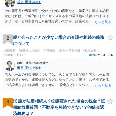
並木 重伸
弁護士
その同意書や当事者間で交わさた他の書面などに準拠法に関する記載
がなければ、一般的にはライセンスする側の居住地の法律（つまりイ
タリア法）と解釈される可能性が高いですが、許諾の範囲が日本国内
に限定されているなどの事情がある場合には、日本法となる可能性も
あります。 なお、仮に日本法になるとしても、新しい会社との間で契
約が有効かどうかは、ライセンスされた権利の種類（著作権、商標
2
親と会ったことが少ない場合の介護や相続の義務
権、特許権など）や契約の時期などを見て判断する必要があります。
について
いずれにせよ具体的事情が分からないと確定的な回答は難しいと思わ
#相続放棄
#債務者の相続人
#介護施設
#M&A・事業承継
#相続放棄
れますので、弁護士に直接相談されることをお勧めします。
2020年12月14日
役にたった
42
相続・遺言に強い弁護士
磯田 直也
弁護士
老人ホームの料金滞納については、あくまでもお父様と老人ホーム間
の契約ですから、連帯保証人などになっていない限り、お子様である
ご相談者さまには請求できません。 税金などについても滞納している
のはお父様ですから、お子様に請求が来ることはありません。 生活保
護受給の際に扶養できないかという連絡が役所から来ますが、できな
い旨回答すればそれまでです。 相続が開始した場合については先述の
3
⑴ 誰が法定相続人？⑵譲渡された場合の税金？⑶
通りです。 民法上の扶養義務はご相談者さまがお考えのほど強いもの
相続放棄後同じ不動産を相続できない？⑷借金返
ではありません。 あくまでも、余力の範囲で認められるものです。 親
済義務は？
の介護は子供がみるという民法の条文はありません。 また、親に対す