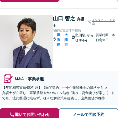
山口 智之
弁護
インタビューを見
る
士
湖都経営法律事務所
滋
大
堅田駅
から
営業時間：本
賀
津
|
日定休日
徒歩4分
県
市
M&A・事業承継
【年間相談実績400件超】【顧問契約】中小企業診断士の資格をもつ
弁護士が在籍し、事業承継やM&Aのご相談に強み。資金繰りが厳しく
ても、法的整理に限らず、様々な解決策を提案し、企業価値の維持・
向上を目指します【堅田駅4分】【無料駐車場あり】
電話でお問い合わせ
メールで面談予約