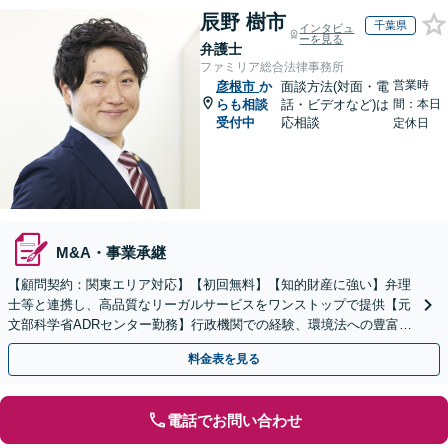
辰野 樹市
千葉県
インタビュ
ーを見る
弁護士
ファミリア総合法律事務所
営業時
彦根市
か
面談方法(対面・電
らも相談
話・ビデオなど)は
間：本日
受付中
応相談
定休日
M&A・事業承継
【顧問契約：関東エリア対応】【初回無料】【知的財産に強い】弁理
士等と連携し、高品質なリーガルサービスをワンストップで提供【元
文部科学省ADRセンター勤務】行政機関での経験、環境法への豊富な
知識を活かし、事業者さまの抱える問題を解決へ導きます
料金表を見る
電話でお問い合わせ