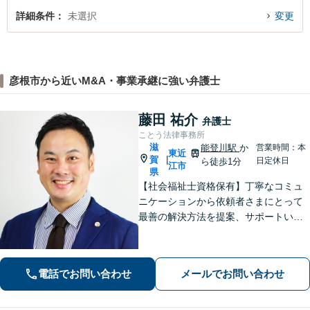
詳細条件
未選択
変更
彦根市から近いM&A・事業承継に強い弁護士
藤田 祐介
弁護士
ことう法律事務所
滋
能登川駅
か
営業時間：本
東近
賀
|
日定休日
ら徒歩1分
江市
県
【社会福祉士資格保有】丁寧なコミュ
ニケーションから依頼者さまにとって
最善の解決方法を提案、サポートいた
します。刑事事件での身柄解放、債務
整理の実績多数。法律だけではなく、
福祉や医療と連携し垣根を超えて解決
電話でお問い合わせ
メールでお問い合わせ
へと導きます。【休日、夜間対応可
能】