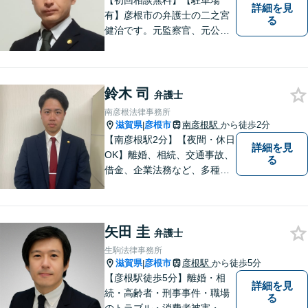
【初回相談無料】【駐車場
詳細を見
有】彦根市の弁護士の二之宮
る
健治です。元監察官、元公務
員の経歴を活かし、皆様のト
ラブル解決をしっかりサポー
トいたします。
鈴木 司
弁護士
南彦根法律事務所
滋賀県
彦根市
南彦根駅
から徒歩2分
|
【南彦根駅2分】【夜間・休日
詳細を見
OK】離婚、相続、交通事故、
る
借金、企業法務など、多種多
様なご相談にお応えしており
ます。スピード感を持った対
応と密なコミュニケーション
矢田 圭
をモットーに、皆様それぞれ
弁護士
に合った解決を図ってまいり
生駒法律事務所
ます。お気軽にご相談くださ
滋賀県
彦根市
彦根駅
から徒歩5分
|
い。
【彦根駅徒歩5分】離婚・相
詳細を見
続・高齢者・刑事事件・職場
る