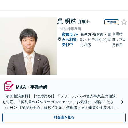
呉 明浩
弁護士
大阪府
一道法律事務所
営業時
彦根市
か
面談方法(対面・電
らも相談
話・ビデオなど)は
間：本日
受付中
応相談
定休日
M&A・事業承継
【初回相談無料】【北浜駅3分】「フリーランスや個人事業主の相談
も対応」「契約書作成やリーガルチェック、お気軽にご相談くださ
い」FC・IT業界を中心に幅広く対応「依頼者さまの事業や企業風土を
熟知し、最適な解決策をご提案」【休日・夜間相談可】
料金表を見る