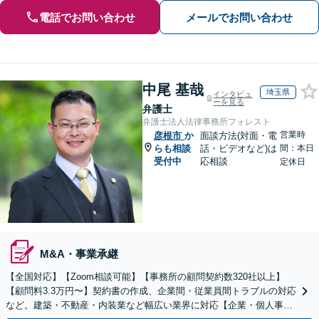
電話でお問い合わせ
メールでお問い合わせ
中尾 基哉
埼玉県
インタビュ
ーを見る
弁護士
弁護士法人法律事務所フォレスト
営業時
彦根市
か
面談方法(対面・電
らも相談
話・ビデオなど)は
間：本日
受付中
応相談
定休日
M&A・事業承継
【全国対応】【Zoom相談可能】【事務所の顧問契約数320社以上】
【顧問料3.3万円〜】契約書の作成、企業間・従業員間トラブルの対応
など。建築・不動産・内装業など幅広い業界に対応【企業・個人事業