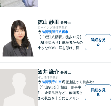
場所です。「弁護士に相談す
べき悩みなのかわからない
方」も、ぜひお気軽にご相談
ください。
徳山 紗里
弁護士
ローイング法律事務所
滋賀県
近江八幡市
|
【「近江八幡駅」徒歩12分】
詳細を見
【駐車場あり】依頼者からの
る
小さなSOSに耳を傾け、問題
解決に導くことが出来る、そ
んな弁護士でありたいと考え
ております。 ぜひ一度私にご
相談ください。
酒井 謙介
弁護士
守山法律事務所
滋賀県
守山市
守山駅
から徒歩3分
|
【守山駅3分】相続、刑事事
詳細を見
件、企業法務など。依頼者さ
る
まの状況を十分にヒアリング
し、あらゆる観点から解決策
をご提案してまいります。丁