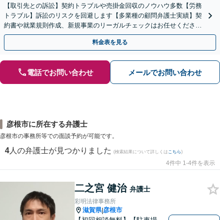
【取引先との訴訟】契約トラブルや売掛金回収のノウハウ多数【労務
トラブル】訴訟のリスクを回避します【多業種の顧問弁護士実績】契
約書や就業規則作成、新規事業のリーガルチェックはお任せくださ
い。単発のご依頼OK。
料金表を見る
電話でお問い合わせ
メールでお問い合わせ
彦根市に所在する弁護士
彦根市の事務所等での面談予約が可能です。
4
人の弁護士が見つかりました
(検索結果について詳しくは
こちら
)
4件中 1-4件を表示
二之宮 健治
弁護士
彩明法律事務所
滋賀県
彦根市
|