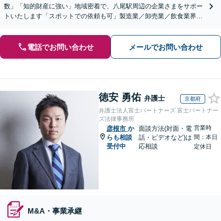
数」「知的財産に強い」地域密着で、八尾駅周辺の企業さまをサポー
トいたします「スポットでの依頼も可」製造業／卸売業／飲食業界／
人材業界／不動産／物流業界【休日・夜間相談可】
電話でお問い合わせ
メールでお問い合わせ
徳安 勇佑
弁護士
京都府
弁護士法人富士パートナーズ 富士パートナー
ズ法律事務所
営業時
彦根市
か
面談方法(対面・電
らも相談
話・ビデオなど)は
間：本日
受付中
応相談
定休日
M&A・事業承継