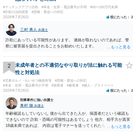
#マッチングアプリ詐欺
#本名・住所・電話番号が不明
#50〜100万円未満
#詐欺の法的措置
#恐喝・脅迫への対応
2026年7月26日
役にたった
2
三村 勇人
弁護士
詐欺にあっている可能性があります。 連絡が取れないのであれば、警
察に被害届を提出されることをお勧めいたします。
2
未成年者との不適切なやり取りが法に触れる可能
性と対処法
#児童ポルノ・わいせつ物頒布等
#恐喝・脅迫への対応
#本名・住所・電話番号が不明
#加害者
#被害者
#個人・プライベート
2026年7月26日
役にたった
2
刑事事件に強い弁護士
奥村 徹
弁護士
年齢確認もしていないし 後から出てきた人が、保護者だという確認も
できないので 詐欺・恐喝の可能性はあるでしょう 他方、相手方が真実
18歳未満であれば、 内容は電子マナーを送ってくれたら自慰行為など
の動画を要望通りに撮って送るよと言ったやりとりでした。 自分は動