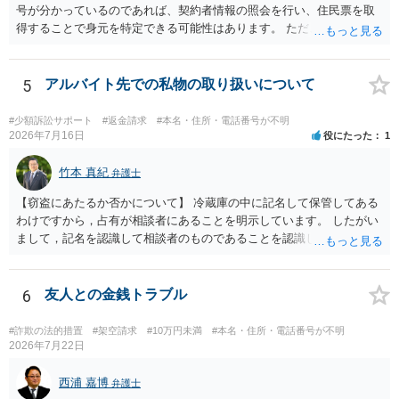
号が分かっているのであれば、契約者情報の照会を行い、住民票を取
得することで身元を特定できる可能性はあります。 ただ、他人名義の
携帯電話であるなどした場合には特定に結びつけることは難しいとこ
ろです。 LINEについても、詐欺の事案であれば照会できる可能性はあ
りますが、携帯電話の番号を経由する方法より難しくなります。 身元
5
アルバイト先での私物の取り扱いについて
を特定した後は、返金の理屈があるかどうかを確認していきます。 基
本的に贈与に該当する場合には返金請求ができません。 詐欺を含め、
#少額訴訟サポート
#返金請求
#本名・住所・電話番号が不明
当方に返金の理屈があるかどうかを確認していきます。 さらに、渡し
2026年7月16日
役にたった
1
た金額について、裏付けがあるかどうかも精査します。 上記を経て、
身元の特定、返金の理屈があると判断できるのであれば、まずは交渉
竹本 真紀
弁護士
からスタートすることになるでしょう。 ご理解のとおり、詐欺である
【窃盗にあたるか否かについて】 冷蔵庫の中に記名して保管してある
ことの立証は簡単ではありません。 刑事事件化が出来るのであれば、
わけですから，占有が相談者にあることを明示しています。 したがい
返金交渉で有利になる可能性がありますが、民事上の詐欺の立証以上
まして，記名を認識して相談者のものであることを認識していながら
に難しいところがあります。 こちらについては、一度、最寄りの警察
持ち出した場合には，相談者の占有を奪ったことになりますから，窃
署に被害相談をするようにしてください。 具体的な見通しに関して
盗罪が成立します。 しかし，窃盗罪は，故意犯です。 過失犯の場合に
は、証拠を拝見する必要があるため、直接弁護士にご相談された方が
は，窃盗罪は成立しません。処罰規定がないからです。 おそらく，持
6
友人との金銭トラブル
良いかと思います。
ち出した方は，相談者の記名に気づかず，自分のものと間違えて持ち
出してしまったのでしょう。 残っているのが無記名（つまり，自分の
#詐欺の法的措置
#架空請求
#10万円未満
#本名・住所・電話番号が不明
物に記名していない）のようですから，記名を気にしていない方だと
2026年7月22日
思います。 この場合は，過失にすぎませんから，窃盗罪は成立せず，
刑事的処罰を求めることはできません。 【弁償してもらうことは可能
西浦 嘉博
弁護士
か】 刑事ではなく民事の場合，不法行為に基づく損害賠償請求が問題