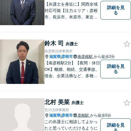
【弁護士を身近に】関西全域
詳細を見
対応可能【注力エリア：彦根
る
市、長浜市、米原市、東近江
市、近江八幡市】日常で起こ
り得る法律問題の解決へ特
化。生まれ育った地元の皆さ
鈴木 司
まに、不安を和らげベストな
弁護士
解決策を提供します「迅速丁
南彦根法律事務所
寧」【無料相談有・駐車場完
滋賀県
彦根市
南彦根駅
から徒歩2分
|
備】【英語対応可】
【南彦根駅2分】【夜間・休日
詳細を見
OK】離婚、相続、交通事故、
る
借金、企業法務など、多種多
様なご相談にお応えしており
ます。スピード感を持った対
応と密なコミュニケーション
北村 美菜
をモットーに、皆様それぞれ
弁護士
に合った解決を図ってまいり
荒川法律事務所
ます。お気軽にご相談くださ
滋賀県
彦根市
彦根駅
から徒歩5分
|
い。
この弁護士に相談してよかっ
詳細を見
たと思っていただけるように
る