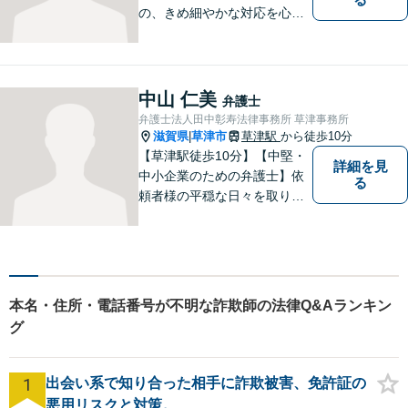
の、きめ細やかな対応を心が
けています。「相談してよか
った」と思っていただけるよ
う、最後まで粘り強く弁護を
行います！【完全個室】
中山 仁美
弁護士
弁護士法人田中彰寿法律事務所 草津事務所
滋賀県
草津市
草津駅
から徒歩10分
|
【草津駅徒歩10分】【中堅・
詳細を見
中小企業のための弁護士】依
る
頼者様の平穏な日々を取り戻
すため、丁寧で迅速なリーガ
ルサービスをお届けします。
専門家ネットワークを駆使し
て、スピード感のあるシーム
レスな対応を実現します。
本名・住所・電話番号が不明な詐欺師の法律Q&Aランキン
グ
1
出会い系で知り合った相手に詐欺被害、免許証の
悪用リスクと対策。