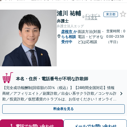
浦川 祐輔
東京都
インタビュ
ーを見る
弁護士
弁護士法人エッグ
営業時間：0
彦根市
か
面談方法(対面・
らも相談
電話・ビデオな
0:00~23:59
受付中
ど)は応相談
（平日）
本名・住所・電話番号が不明な詐欺師
【完全成功報酬制(回収額の33％（税込）】【24時間全国対応】情報
商材／アフィリエイト／副業詐欺／出会い系サクラ詐欺／コンサル詐
欺／投資詐欺／仮想通貨のトラブルは、お任せください！オンライン
のみで解決も可能！
料金表を見る
電話でお問い合わせ
メールでお問い合わせ