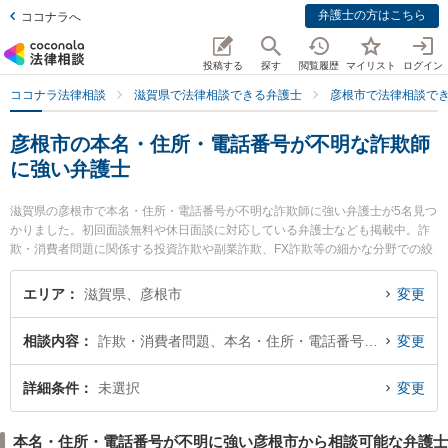
弁護士の方はこちら
ココナラへ
投稿する
探す
閲覧履歴
マイリスト
ログイン
ココナラ法律相談
滋賀県で法律相談できる弁護士
彦根市で法律相談で
彦根市の本名・住所・電話番号が不明な詐欺師
に強い弁護士
滋賀県の彦根市で本名・住所・電話番号が不明な詐欺師に強い弁護士が5名見つ
かりました。初回面談無料や休日面談に対応している弁護士なども掲載中。詐
欺・消費者問題に関係する投資詐欺や副業詐欺、FX詐欺等の細かな分野での絞
り込み検索もでき便利です。特に彩明法律事務所の二之宮 健治弁護士や生駒法
律事務所の矢田 圭弁護士、石田法律事務所の石田 拓也弁護士のプロフィール情
エリア
滋賀県、彦根市
変更
報や弁護士費用、強みなどが注目されています。『彦根市で土日や夜間に発生
した本名・住所・電話番号が不明な詐欺師のトラブルを今すぐに弁護士に相談
相談内容
詐欺・消費者問題、本名・住所・電話番号が不明
変更
したい』『本名・住所・電話番号が不明な詐欺師のトラブル解決の実績豊富な
近くの弁護士を検索したい』『初回相談無料で本名・住所・電話番号が不明な
詐欺師を法律相談できる彦根市内の弁護士に相談予約したい』などでお困りの
詳細条件
未選択
変更
相談者さんにおすすめです。
本名・住所・電話番号が不明に強い彦根市から相談可能な弁護士