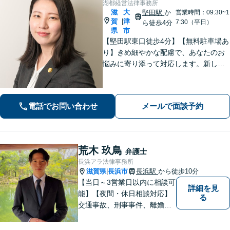
湖都経営法律事務所
滋
大
堅田駅
か
営業時間：09:30~1
賀
津
|
7:30（平日）
ら徒歩4分
県
市
【堅田駅東口徒歩4分】【無料駐車場あ
り】きめ細やかな配慮で、あなたのお
悩みに寄り添って対応します。新しい
人生のスタートが切れるよう、法律の
プロとして最後までサポート。お気軽
にご相談ください。
電話でお問い合わせ
メールで面談予約
荒木 玖鳥
弁護士
長浜アラ法律事務所
滋賀県
長浜市
長浜駅
から徒歩10分
|
【当日～3営業日以内に相談可
詳細を見
能】【夜間・休日相談対応】
る
交通事故、刑事事件、離婚・
男女問題に注力しておりま
す。まずはお気軽にご相談く