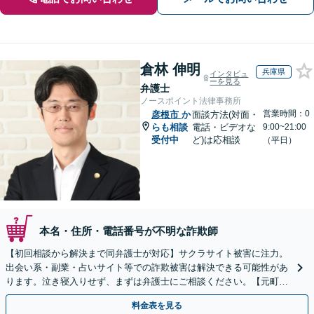
倉林 伸明
兵庫県
インタビュ
ーを見る
弁護士
ノースポイント法律事務所
営業時間：0
彦根市
か
面談方法(対面・
らも相談
電話・ビデオな
9:00~21:00
受付中
ど)は応相談
（平日）
本名・住所・電話番号が不明な詐欺師
【初回相談から解決まで同弁護士が対応】サクラサイト被害に注力。
出会い系・副業・占いサイト等での詐欺被害は解決できる可能性があ
ります。泣き寝入りせず、まずは弁護士にご相談ください。【元町駅
1分・土日夜間の相談歓迎】
料金表を見る