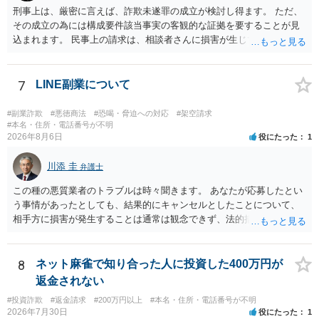
刑事上は、厳密に言えば、詐欺未遂罪の成立が検討し得ます。 ただ、
となります。 不法行為に基づく損害賠償請求は，故意だけではなく過
その成立の為には構成要件該当事実の客観的な証拠を要することが見
失も対象となります。 したがいまして，弁償してもらうことは可能で
込まれます。 民事上の請求は、相談者さんに損害が生じていない以
す。 ただし，間違えた方が誰かわかることが重要にはなります。
上、困難な様に思われます。 より詳細な事項についてお聞きになりた
い場合、最寄りの法律事務所での相談を検討ください。 上記、ご参考
ください。
7
LINE副業について
#副業詐欺
#悪徳商法
#恐喝・脅迫への対応
#架空請求
#本名・住所・電話番号が不明
2026年8月6日
役にたった
1
川添 圭
弁護士
この種の悪質業者のトラブルは時々聞きます。 あなたが応募したとい
う事情があったとしても、結果的にキャンセルとしたことについて、
相手方に損害が発生することは通常は観念できず、法的措置を採って
も認められません。この種の言説は半ば脅しのようなものです。 ま
ず、最寄りの消費生活センターへ相談し、連絡を無視してよいかどう
かのアドバイスを受けられることをお勧めします。しつこいようであ
8
ネット麻雀で知り合った人に投資した400万円が
れば、弁護士へ依頼して警告してもらうことも必要になるかもしれま
返金されない
せん。
#投資詐欺
#返金請求
#200万円以上
#本名・住所・電話番号が不明
2026年7月30日
役にたった
1