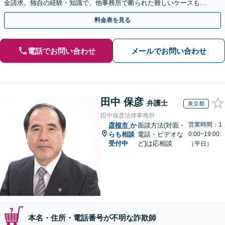
金請求。独自の経験・知識で、他事務所で断られた難しいケースも解
決に導いた実績あり。まずはお気軽にご相談ください
料金表を見る
電話でお問い合わせ
メールでお問い合わせ
田中 保彦
弁護士
東京都
田中保彦法律事務所
営業時間：1
彦根市
か
面談方法(対面・
らも相談
電話・ビデオな
0:00~19:00
受付中
ど)は応相談
（平日）
本名・住所・電話番号が不明な詐欺師