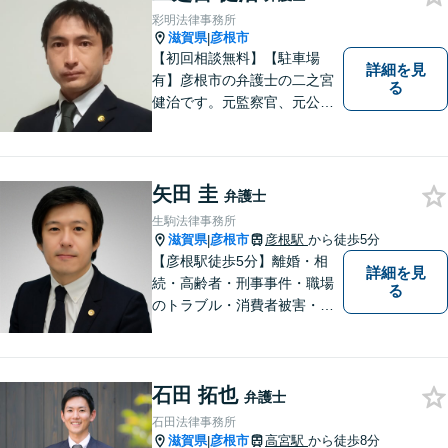
彩明法律事務所
滋賀県
彦根市
|
【初回相談無料】【駐車場
詳細を見
有】彦根市の弁護士の二之宮
る
健治です。元監察官、元公務
員の経歴を活かし、皆様のト
ラブル解決をしっかりサポー
トいたします。
矢田 圭
弁護士
生駒法律事務所
滋賀県
彦根市
彦根駅
から徒歩5分
|
【彦根駅徒歩5分】離婚・相
詳細を見
続・高齢者・刑事事件・職場
る
のトラブル・消費者被害・法
人倒産などはお任せくださ
い。法人・個人問わず幅広い
案件を取り扱っています。
石田 拓也
弁護士
石田法律事務所
滋賀県
彦根市
高宮駅
から徒歩8分
|