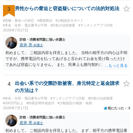
画の尺は10分ほど、服を着たままで胸を触って欲しい、などの要望を
して、要求された金額(1000円程度)の電子マネーを送信してしまいま
3
男性からの脅迫と窃盗疑いについての法的対処法
した。 そこから、撮影するまで暇なので顔の雰囲気の写真を交換して
欲しい、住んでいる都道府県と区を教えてと言われたので教えたりと
#恐喝・脅迫への対応
#悪徳商法
#少額訴訟サポート
言ったやり取りをしていました。 というやりとりは、青少年条例違反
#本名・住所・電話番号が不明
#詐欺の法的措置
#マッチングアプリ詐欺
2026年7月27日
（わいせつ行為）の疑いがあります。18歳未満と知らなくても処罰可
能です。
詐欺・消費者問題に強い弁護士
若井 亮
弁護士
初めまして。 ご相談内容を拝見しました。 当時の相手方の内心は不明
ですが、携帯電話代を払ってあげると言われてお金を受け取っただけ
であれば窃盗になりません。 また、民事上も贈与契約に該当すると思
われるところ、返済の義務はありません。 これ以上のやり取りをせ
ず、可能であればブロックをするようにしてください。 ご不安であれ
ば、最寄りの警察署に相談をしても良いかもしれません。 以上、ご参
4
出会い系での交際詐欺被害、身元特定と返金請求
考になれば幸いです。
の方法は？
#本名・住所・電話番号が不明
#マッチングアプリ詐欺
#詐欺の法的措置
#200万円以上
#内容証明作成送付
#少額訴訟の相談・依頼
2026年7月17日
役にたった
3
詐欺・消費者問題に強い弁護士
若井 亮
弁護士
初めまして。 ご相談内容を拝見しました。 まず、相手方の携帯電話番