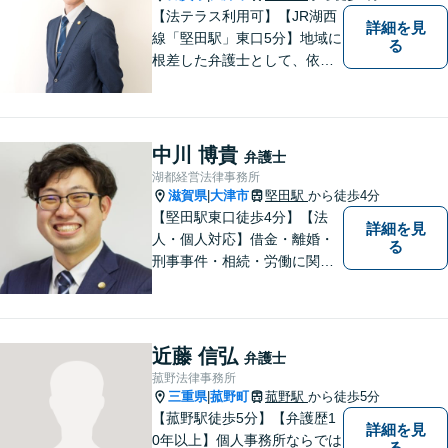
【法テラス利用可】【JR湖西
詳細を見
線「堅田駅」東口5分】地域に
る
根差した弁護士として、依頼
者の方に寄り添い、丁寧・親
切にお話を伺い、信頼関係を
築いていけるよう尽力いたし
ます。弁護士に依頼するのは
中川 博貴
弁護士
敷居が高いとお考えの方も、
湖都経営法律事務所
まずは一度ご相談ください。
滋賀県
大津市
堅田駅
から徒歩4分
|
【堅田駅東口徒歩4分】【法
詳細を見
人・個人対応】借金・離婚・
る
刑事事件・相続・労働に関す
るトラブルはお任せくださ
い。顧問契約・企業法務全般
に対応。困りの際はぜひ一度
お話をお聞かせください。
近藤 信弘
弁護士
【無料駐車場あり】
菰野法律事務所
三重県
菰野町
菰野駅
から徒歩5分
|
【菰野駅徒歩5分】【弁護歴1
詳細を見
0年以上】個人事務所ならでは
る