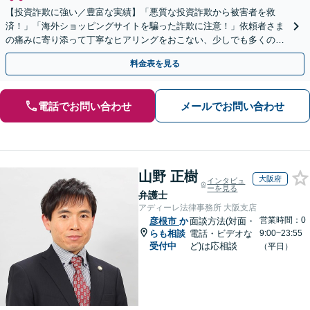
【投資詐欺に強い／豊富な実績】「悪質な投資詐欺から被害者を救
済！」「海外ショッピングサイトを騙った詐欺に注意！」依頼者さま
の痛みに寄り添って丁寧なヒアリングをおこない、少しでも多くの返
金が得られるよう尽力します！
料金表を見る
電話でお問い合わせ
メールでお問い合わせ
山野 正樹
大阪府
インタビュ
ーを見る
弁護士
アディーレ法律事務所 大阪支店
営業時間：0
彦根市
か
面談方法(対面・
らも相談
電話・ビデオな
9:00~23:55
受付中
ど)は応相談
（平日）