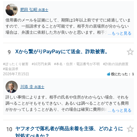
肥田 弘昭
弁護士
借用書のメールを証拠にして、期限は1年以上前ですでに経過していま
すので、一括請求することが可能です。相手方の居場所が分からない
場合は、弁護士に依頼した方が良いかと思います。相手方の居場所が
分かるのであれば、個人でもできるかと思います。ご参考にしてくだ
さい。
9
Xから繋がりPayPayにて送金、詐欺被害。
#ぼったくり被害
#10万円未満
#本名・住所・電話番号が不明
#詐欺の法的措置
#返金請求
2026年7月15日
役にたった
1
川添 圭
弁護士
詳しい事情によります。相手の氏名や住所がわからない場合、それを
調べることがそもそもできない、あるいは調べることができても費用
がかかってしまうことがあり、その場合は確実に費用倒れになりそう
です（調査費用は相手に請求できないのが原則だからです）。
10
ヤフオクで落札者が商品未着を主張、どのように
対処すべきか？