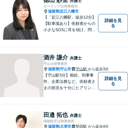
弁護士
ローイング法律事務所
滋賀県
近江八幡市
|
【「近江八幡駅」徒歩12分】
詳細を見
【駐車場あり】依頼者からの
る
小さなSOSに耳を傾け、問題
解決に導くことが出来る、そ
んな弁護士でありたいと考え
ております。 ぜひ一度私にご
相談ください。
酒井 謙介
弁護士
守山法律事務所
滋賀県
守山市
守山駅
から徒歩3分
|
【守山駅3分】相続、刑事事
詳細を見
件、企業法務など。依頼者さ
る
まの状況を十分にヒアリング
し、あらゆる観点から解決策
をご提案してまいります。丁
寧に、迅速に、柔軟に対応し
ます。お気軽にご相談くださ
田邉 拓也
弁護士
い【隣接駐車場あり】
湖都経営法律事務所
滋賀県
大津市
堅田駅
から徒歩4分
|