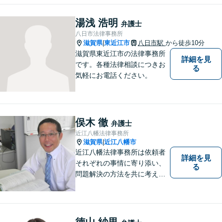
ださい。
湯浅 浩明
弁護士
八日市法律事務所
滋賀県
東近江市
八日市駅
から徒歩10分
|
滋賀県東近江市の法律事務所
詳細を見
です。各種法律相談につきお
る
気軽にお電話ください。
俣木 徹
弁護士
近江八幡法律事務所
滋賀県
近江八幡市
|
近江八幡法律事務所は依頼者
詳細を見
それぞれの事情に寄り添い、
る
問題解決の方法を共に考える
場所です。「弁護士に相談す
べき悩みなのかわからない
方」も、ぜひお気軽にご相談
ください。
徳山 紗里