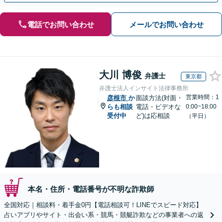
電話でお問い合わせ
メールでお問い合わせ
大川 博俊
弁護士
東京都
弁護士法人インサイト法律事務所
営業時間：1
彦根市
か
面談方法(対面・
らも相談
電話・ビデオな
0:00~18:00
受付中
ど)は応相談
（平日）
本名・住所・電話番号が不明な詐欺師
全国対応｜相談料・着手金0円【電話相談可！LINEでスピード対応】
占いアプリやサイト・出会い系・競馬・競艇詐欺などの事業者への返