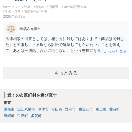
#オークション詐欺
#詐欺の法的措置
#10〜50万円未満
#本名・住所・電話番号が不明
2026年8月9日
匿名A
弁護士
法律相談の回答としては、相手方に対してはあくまで「商品は同封し
た」と主張し、「不服なら訴訟で解決してもらいたい」ことを伝え
て、あとは一切話し合いに応じない、という態度になると思います。
トラブルが大きくなりそうなら弁護士へ依頼して解決せざるをえない
可能性もありますが、「返金は絶対にしたくありません」ということ
であれば、徹底的に強気で対応することになるでしょう。
もっとみる
近くの市区町村を選び直す
湖東
彦根市
近江八幡市
草津市
守山市
野洲市
東近江市
竜王町
愛荘町
豊郷町
甲良町
多賀町