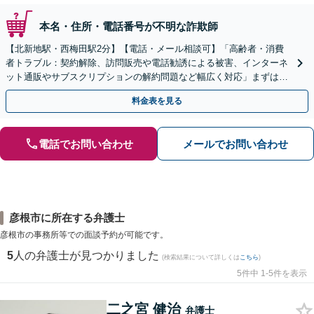
本名・住所・電話番号が不明な詐欺師
【北新地駅・西梅田駅2分】【電話・メール相談可】「高齢者・消費
者トラブル：契約解除、訪問販売や電話勧誘による被害、インターネ
ット通販やサブスクリプションの解約問題など幅広く対応」まずは一
度ご相談ください【休日・夜間相談可】
料金表を見る
電話でお問い合わせ
メールでお問い合わせ
彦根市に所在する弁護士
彦根市の事務所等での面談予約が可能です。
5
人の弁護士が見つかりました
(検索結果について詳しくは
こちら
)
5件中 1-5件を表示
二之宮 健治
弁護士