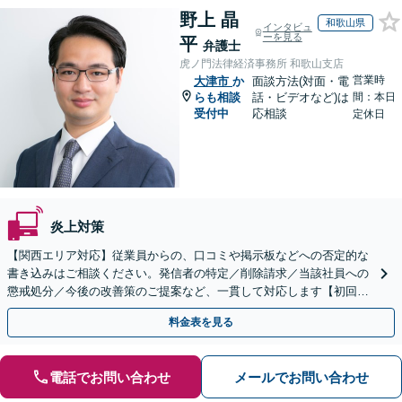
野上 晶
和歌山県
インタビュ
ーを見る
平
弁護士
虎ノ門法律経済事務所 和歌山支店
営業時
大津市
か
面談方法(対面・電
らも相談
話・ビデオなど)は
間：本日
受付中
応相談
定休日
炎上対策
【関西エリア対応】従業員からの、口コミや掲示板などへの否定的な
書き込みはご相談ください。発信者の特定／削除請求／当該社員への
懲戒処分／今後の改善策のご提案など、一貫して対応します【初回相
談30分無料】書き込みを行わせない職場環境整備にも注力
料金表を見る
電話でお問い合わせ
メールでお問い合わせ