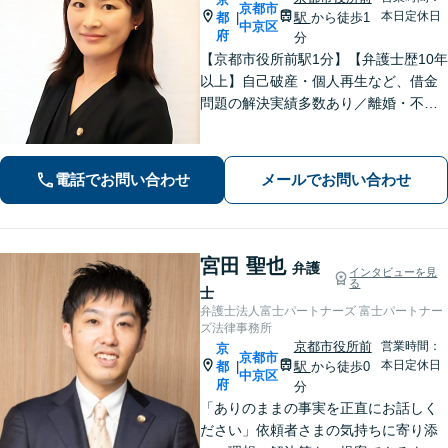
京都市
本日定休日
都
駅
から徒歩1
|
中京区
府
分
【京都市役所前駅1分】【弁護士歴10年
以上】自己破産・個人再生など、借金
問題の解決実績多数あり／離婚・不貞
慰謝料など、女性の気持ちに寄り添っ
た解決を心がけています【法律相談の
みでもお気軽にご利用ください】
電話でお問い合わせ
メールでお問い合わせ
宮田 聖也
弁護
インタビューを見
る
士
弁護士法人富士パートナーズ 富士パートナー
ズ法律事務所
京都市役所前
営業時間：
京
京都市
本日定休日
都
駅
から徒歩0
|
中京区
府
分
「ありのままの事実を正直にお話しく
ださい」依頼者さまの気持ちに寄り添