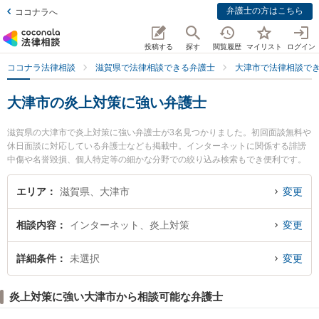
弁護士の方はこちら
ココナラへ
投稿する
探す
閲覧履歴
マイリスト
ログイン
ココナラ法律相談
滋賀県で法律相談できる弁護士
大津市で法律相談で
大津市の炎上対策に強い弁護士
滋賀県の大津市で炎上対策に強い弁護士が3名見つかりました。初回面談無料や
休日面談に対応している弁護士なども掲載中。インターネットに関係する誹謗
中傷や名誉毀損、個人特定等の細かな分野での絞り込み検索もでき便利です。
特に正木法律事務所の正木 大輔弁護士や西浦法律事務所の西浦 嘉博弁護士、湖
都経営法律事務所の田邉 拓也弁護士のプロフィール情報や弁護士費用、強みな
エリア
滋賀県、大津市
変更
どが注目されています。『大津市で土日や夜間に発生した炎上対策のトラブル
を今すぐに弁護士に相談したい』『炎上対策のトラブル解決の実績豊富な近く
相談内容
インターネット、炎上対策
変更
の弁護士を検索したい』『初回相談無料で炎上対策を法律相談できる大津市内
の弁護士に相談予約したい』などでお困りの相談者さんにおすすめです。
詳細条件
未選択
変更
炎上対策に強い大津市から相談可能な弁護士