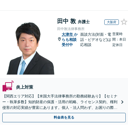
田中 敦
弁護士
大阪府
田中敦法律事務所
営業時
大津市
か
面談方法(対面・電
らも相談
話・ビデオなど)は
間：本日
受付中
応相談
定休日
炎上対策
【関西エリア対応】【米国大手法律事務所の勤務経験あり】【セミナ
ー・執筆多数】知的財産の保護・活用の戦略、ライセンス契約、権利
侵害の対応実績が豊富にあります。個人・法人問わず、お困りの際は
お気軽にご相談ください。【弁護士歴15年以上】
料金表を見る