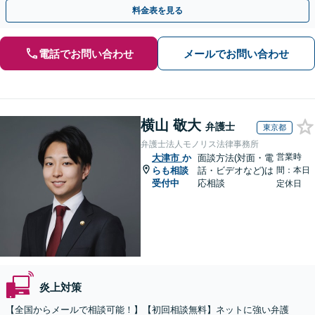
解決に向けて尽力いたします【Web面談OK】
料金表を見る
電話でお問い合わせ
メールでお問い合わせ
横山 敬大
弁護士
東京都
弁護士法人モノリス法律事務所
営業時
大津市
か
面談方法(対面・電
らも相談
話・ビデオなど)は
間：本日
受付中
応相談
定休日
炎上対策
【全国からメールで相談可能！】【初回相談無料】ネットに強い弁護