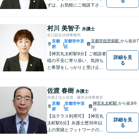
る
ずは、お気軽にご相談下さ
い。
村川 美智子
弁護士
谷口総合法律事務所
京都市役所前駅
から徒歩7
京都
京都市中京
|
府
区
分
【神宮丸太町駅8分】ご相談者
詳細を見
様の不安に寄り添い、気持ち
る
と希望をしっかりと受け止め
ます。解決の道筋を丁寧に示
し、納得と安心につながるよ
う真摯にサポートします。ど
佐渡 春樹
弁護士
うぞお気軽にお話しくださ
弁護士法人佐渡・藤本法律事務所
い。【完全個室で相談可】
神宮丸太町駅
から徒歩6
京都
京都市中京
|
【地域密着型の法律事務所】
府
区
分
【法テラス利用可】【神宮丸
詳細を見
太町駅6分】弁護士歴35年以
る
上の実績とフットワークのダ
ブルサポート。小規模法律事