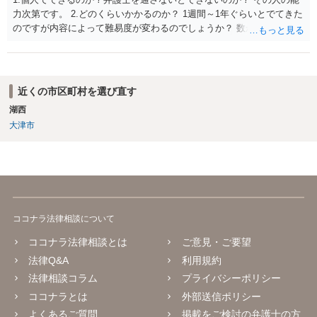
力次第です。 2.どのくらいかかるのか？ 1週間～1年ぐらいとでてきた
のですが内容によって難易度が変わるのでしょうか？ 数か月の印象が
ありますね。むしろ急いで処理する類のものかとは思います。 3.誹謗
中傷していないアカウントを開示請求してしまった場合はどうなるの
か？ 開示が通らないことはありうるでしょう。
近くの市区町村を選び直す
湖西
大津市
ココナラ法律相談について
ココナラ法律相談とは
ご意見・ご要望
法律Q&A
利用規約
法律相談コラム
プライバシーポリシー
ココナラとは
外部送信ポリシー
よくあるご質問
掲載をご検討の弁護士の方