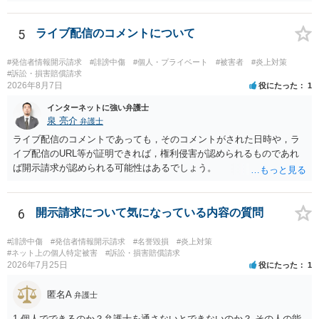
識別可能なプレビューを誰でも閲覧できる状態で公開する点は別問題
自分だけの学習用にとどめるのが安全です。
です。低解像度化や透かしだけでは十分とは限らず、事前同意を取得
する、第三者が識別できない程度に加工する、又は本人のアカウント
5
ライブ配信のコメントについて
内だけで表示する方法を検討すべきです。 なりすまし購入・転売が行
われた場合、御社の責任が当然に生じるわけではありません。しか
#発信者情報開示請求
#誹謗中傷
#個人・プライベート
#被害者
#炎上対策
し、自己申告だけで購入でき、自社が照合不一致を検出しても販売を
#訴訟・損害賠償請求
2026年8月7日
役にたった
1
止めていない現行の運用では、予測可能な不正への対策を怠ったとし
て、撮影された本人に対する損害賠償責任が認められる可能性があり
インターネットに強い弁護士
ます。 検討中の対策は、いずれも過剰ではなく、必要な方向性です。
泉 亮介
弁護士
ただし、それだけで十分とはいえません。ゲスト購入の廃止は購入者
ライブ配信のコメントであっても，そのコメントがされた日時や，ラ
の追跡には役立ちますが、その人が被写体本人であることまでは確認
イブ配信のURL等が証明できれば，権利侵害が認められるものであれ
できません。照合不一致時の販売保留・手動レビューは特に重要で
ば開示請求が認められる可能性はあるでしょう。
す。セッションの遡及作成は、検知するだけでなく、原則として販売
保留又は追加確認の対象とすべきです。フォレンジック透かしは転売
者の特定や抑止には有効ですが、不正購入や同意前の公開自体を防ぐ
6
開示請求について気になっている内容の質問
ものではありません。 したがって、これらに加えて、被写体との照合
方法、無認証プレビューの廃止、申出時の即時非公開化、未購入映像
#誹謗中傷
#発信者情報開示請求
#名誉毀損
#炎上対策
の保存期間などを整備する必要があります。実際の画面、照合ロジッ
#ネット上の個人特定被害
#訴訟・損害賠償請求
ク、利用規約、フィルマーとの契約を弁護士に提示し、サービス全体
2026年7月25日
役にたった
1
のリーガルチェックを受けるのがよいでしょう。
匿名A
弁護士
1.個人でできるのか？弁護士を通さないとできないのか？ その人の能