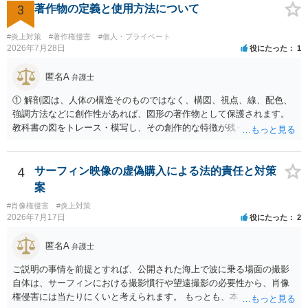
でしょうか？ →権利侵害や、名誉毀損・侮辱に該当する可能性が低い
3
著作物の定義と使用方法について
ため、民事裁判や刑事裁判に発展することはあまり考えられないよう
に思われます。
#炎上対策
#著作権侵害
#個人・プライベート
2026年7月28日
役にたった
1
匿名A
弁護士
① 解剖図は、人体の構造そのものではなく、構図、視点、線、配色、
強調方法などに創作性があれば、図形の著作物として保護されます。
教科書の図をトレース・模写し、その創作的な特徴が残っていれば、
完全一致でなくても複製・翻案に当たる可能性があります。非営利で
も、SNSへの公開は私的使用には当たりません。 ② 出典を記載するだ
けでは、適法な引用にはなりません。自分の説明や批評が主で、図が
4
サーフィン映像の虚偽購入による法的責任と対策
その説明に必要な従たる資料であること、引用部分が明確に区別さ
案
れ、必要な範囲に限られていることなどが必要です。勉強ノートの教
#肖像権侵害
#炎上対策
材として図そのものを中心的に掲載する場合、引用と認められにくい
2026年7月17日
役にたった
2
でしょう。 文章についても、単に所々表現を変えただけで適法になる
とは限りません。医学上の事実を理解したうえで、ご自身の表現と構
匿名A
弁護士
成でまとめる必要があります。 安全にSNSで公開するには、教科書の
図をトレース・模写した部分は掲載せず、人体の構造という事実を基
ご説明の事情を前提とすれば、公開された海上で波に乗る場面の撮影
に、自分で構図や表現を工夫して作図する方法が考えられます。ま
自体は、サーフィンにおける撮影慣行や望遠撮影の必要性から、肖像
た、改変・SNS掲載が認められたオープンライセンス素材を、利用条
権侵害には当たりにくいと考えられます。 もっとも、本人の同意前に
件に従って使う方法もあります。トレースした図を残したい場合は、