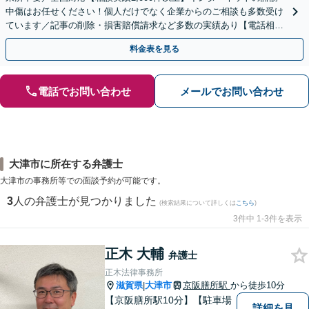
中傷はお任せください！個人だけでなく企業からのご相談も多数受け
ています／記事の削除・損害賠償請求など多数の実績あり【電話相談
可】【初回相談無料】【夜間休日面談可】
料金表を見る
電話でお問い合わせ
メールでお問い合わせ
大津市に所在する弁護士
大津市の事務所等での面談予約が可能です。
3
人の弁護士が見つかりました
(検索結果について詳しくは
こちら
)
3件中 1-3件を表示
正木 大輔
弁護士
正木法律事務所
滋賀県
大津市
京阪膳所駅
から徒歩10分
|
【京阪膳所駅10分】【駐車場
詳細を見