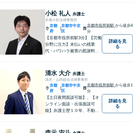
務所ならではのアットホーム
な雰囲気を心がけています。
小松 礼人
弁護士
安心して気軽にご相談くださ
京都小松法律事務所
い。
京都市役所前駅
から徒歩4
京都
京都市中京
|
府
区
分
【京都市役所前駅3分】【労働
詳細を見
分野に注力】未払いの残業
る
代・パワハラ被害の慰謝料請
求などでお困りの方はぜひご
相談ください！皆様の話を最
後までよく聞いた上で、見解
清水 大介
弁護士
をお伝えします。お困りごと
清水・山内総合法律事務所
があれば、お気軽にご相談く
京都市役所前駅
から徒歩1
京都
京都市中京
|
ださい。
府
区
分
【土日夜間面談可能】、【オ
詳細を見
ンライン面談・出張面談可
る
能】弁護士歴１０年、不動
産、相続、交通事故、企業法
務に注力しています。御依頼
者様に寄り添い、迅速に問題
森元 宙斗