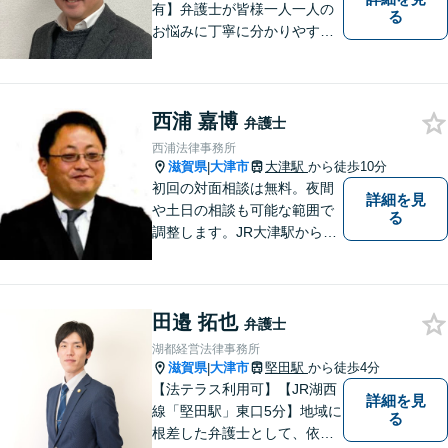
有】弁護士が皆様一人一人の
る
お悩みに丁寧に分かりやすく
お応えいたします。専門家に
よる適切なアドバイスや手続
により、問題解決に向けて前
西浦 嘉博
進できることがございます。
弁護士
どうぞ当事務所にご相談くだ
西浦法律事務所
さい。
滋賀県
大津市
大津駅
から徒歩10分
|
初回の対面相談は無料。夜間
詳細を見
や土日の相談も可能な範囲で
る
調整します。JR大津駅から徒
歩10分、京阪大津線上栄町駅
から徒歩4分、大津赤十字病院
の前になります。 【滋賀県２
田邉 拓也
位 弁護士ドットコムランキ
弁護士
ング（2024年7月-2026年7月
湖都経営法律事務所
現在）】
滋賀県
大津市
堅田駅
から徒歩4分
|
【法テラス利用可】【JR湖西
詳細を見
線「堅田駅」東口5分】地域に
る
根差した弁護士として、依頼