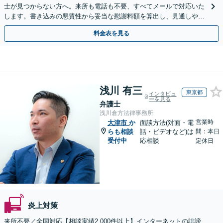
士が見つからない方へ。来所も電話も不要、すべてメールで対応いた
します。書き込みの悪質性から妥当な慰謝料額を算出し、見通しや費
用面のリスクも包み隠さずお伝えしサポートします。
料金表を見る
浅川 有三
東京都
インタビュ
ーを見る
弁護士
浅川倉方法律事務所
営業時
大津市
か
面談方法(対面・電
らも相談
話・ビデオなど)は
間：本日
受付中
応相談
定休日
炎上対策
来所不要／全国対応【相談実績2,000件以上】インターネットの誹謗