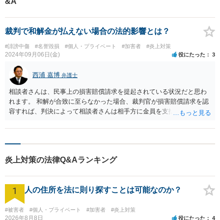
&A
【完全個室】
裁判で和解金が払えない場合の法的影響とは？
#誹謗中傷
#名誉毀損
#個人・プライベート
#加害者
#炎上対策
2024年09月06日(金)
役にたった
3
西浦 嘉博
弁護士
相談者さんは、民事上の損害賠償請求を提起されている状況だと思わ
れます。 和解が合致に至らなかった場合、裁判官が損害賠償請求を認
容すれば、判決によって相談者さんは相手方に金員を支払う法的義務
を負うことになります。 相手方が刑事告訴や被害届を提出するか否か
は、相手方次第となります。 裁判資料の受領については、ご担当の弁
護士さんと率直に相談されてみてください。
炎上対策の法律Q&Aランキング
1
人の住所を法に則り探すことは可能なのか？
#被害者
#個人・プライベート
#加害者
#炎上対策
2026年8月8日
役にたった
4