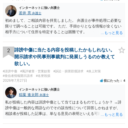
インターネットに強い弁護士
若井 亮
弁護士
初めまして、ご相談内容を拝見しました。 弁護士が事件処理に必要な
限りで調べることは可能です。 ただ、手掛かりとなる情報が全くない
相手方について住所を特定することは困難です。
2
誹謗中傷に当たる内容を投稿したかもしれない。
開示請求や民事刑事裁判に発展しうるのか教えて
欲しい。
#誹謗中傷
#風評被害・営業妨害
#訴訟・損害賠償請求
#炎上対策
#発信者情報開示請求
#名誉毀損
2026年7月27日
役にたった
4
インターネットに強い弁護士
稲葉 進太郎
弁護士
私が投稿した内容は誹謗中傷として当てはまるものでしょうか？ →誹
謗中傷は一般的な用語なのでその該当性について回答しかねますが、
相談者が投稿した記事は、単なる意見の表明といえる可能性が高く、
権利侵害が認められる可能性は低いと存じます。 もし当てはまるとし
て、開示請求が認められたり、民事裁判や刑事裁判に発展しうるもの