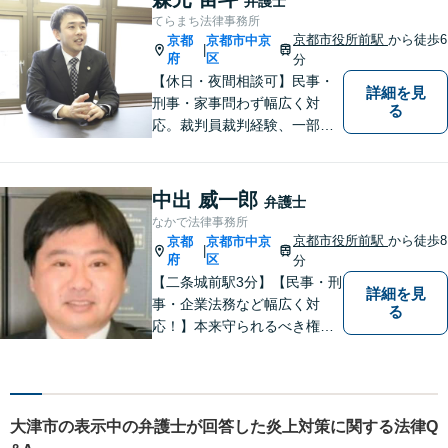
弁護士
を解決いたします。お一人で
てらまち法律事務所
悩まずに、まずはお気軽にご
京都市役所前駅
から徒歩6
京都
京都市中京
|
相談ください。
府
区
分
【休日・夜間相談可】民事・
詳細を見
刑事・家事問わず幅広く対
る
応。裁判員裁判経験、一部無
罪獲得経験有。
中出 威一郎
弁護士
なかで法律事務所
京都市役所前駅
から徒歩8
京都
京都市中京
|
府
区
分
【二条城前駅3分】【民事・刑
詳細を見
事・企業法務など幅広く対
る
応！】本来守られるべき権
利・利益を失うことが無いよ
う、これまでの経験を活かし
弁護してまいります。お一人
お一人の心情に寄り添いま
大津市の表示中の弁護士が回答した炎上対策に関する法律Q
す。まずはご相談ください。