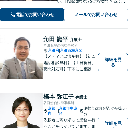
い、理想の解決策をご提案できるよう
尽力します【交通事故事件の実績豊
富】【賠償金が2倍に増額した事例あ
電話でお問い合わせ
メールでお問い合わせ
り】依頼者さまに代わってさまざまな
角度から示談の提案／利益最大化を目
指す
角田 龍平
弁護士
角田龍平の法律事務所
京都府
京都市左京区
|
【メディア出演多数】【初回
詳細を見
電話相談無料】【土日祝日、
る
夜間対応可】丁寧にご相談を
お聞きして、事件に応じた最
適の解決と明朗な弁護士費用
をご提案。お客様の権利と人
格を徹底的に守ります！
橋本 弥江子
弁護士
谷口総合法律事務所
京都市役所前駅
から徒歩7
京都
京都市中京
|
府
区
分
依頼者に寄り添って業務を行
詳細を見
うことを心がけています。ま