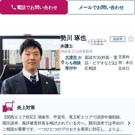
電話でお問い合わせ
メールでお問い合わせ
勢川 琢也
滋賀県
インタビュ
ーを見る
弁護士
湖南竜王法律事務所
営業時
大津市
か
面談方法(対面・電
らも相談
話・ビデオなど)は
間：本日
受付中
応相談
定休日
炎上対策
【関西エリア対応】湖南市、甲賀市、竜王町エリアで誹謗中傷削除、
開示請求、風評被害対策を検討されている方へ。開示請求では早めの
ご相談が重要です。一つひとつのプロセスを着実に対応し、よりよい