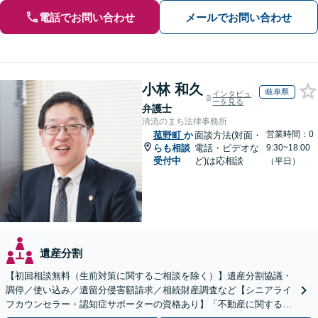
電話でお問い合わせ
メールでお問い合わせ
小林 和久
岐阜県
インタビュ
ーを見る
弁護士
清流のまち法律事務所
営業時間：0
菰野町
か
面談方法(対面・
らも相談
電話・ビデオな
9:30~18:00
受付中
ど)は応相談
（平日）
遺産分割
【初回相談無料（生前対策に関するご相談を除く）】遺産分割協議・
調停／使い込み／遺留分侵害額請求／相続財産調査など【シニアライ
フカウンセラー・認知症サポーターの資格あり】「不動産に関する相