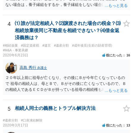
ない場合は，養子縁組をするか，養子縁組をしない場合は遺言で対応
することになると思います。 もっとも，保険によってはあなたが受取
人に指定されていた場合，あなたが先に死亡した後の扱いが異なりま
す。 例えば，あなたの法定相続人が受取人になるのであればお子さん
4
⑴ 誰が法定相続人？⑵譲渡された場合の税金？⑶
も対象になってきますが，かんぽなどだと約款上で受取人死亡の場合
相続放棄後同じ不動産を相続できない？⑷借金返
の受取人が記載してあったりします。 ですので，かなり詳しい内容を
済義務は？
お聞きしないと，一番ベストな準備は何か適切なアドバイスが難しい
#相続放棄
#固定資産税
#遺言
#遺産分割
#成年後見(生前の財産管理)
ので，お近くの弁護士に相談された方が良いかもしれません。
#M&A・事業承継
2020年6月23日
役にたった
16
高島 秀行
弁護士
２０年以上前に祖母が亡くなり、その後にＢが今年亡くなっているの
で 祖母の相続人は、母とＢで、Ｂがその後に亡くなっているので、Ｂ
の相続人であるＥＣＤがＢが持っている祖母の相続権も相続すること
となります。 したがって、遺産分割協議するにも、相続放棄するにも
Ｅも行う必要があります。 Ｂの配偶者であるＥは常にＢの相続人とな
ります。
5
相続人同士の義務とトラブル解決方法
#遺産分割
#口座凍結解除
2020年3月17日
役にたった
13