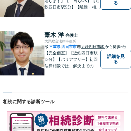
応します】【土日もOK】【近
る
鉄四日市駅5分】【離婚・相続
問題】困っている方の力にな
れる様、話を聞き、寄り添い
ます【後見業務などの民事・
刑事事件全般】双方ともに納
齋木 洋
弁護士
得する解決を目指します【交
大洋総合法律事務所
通事故】示談金の増額に向け
三重県
四日市市
近鉄四日市駅
から徒歩5分
|
尽力
【完全個室】【近鉄四日市駅
詳細を見
５分】【バリアフリー】初回
る
法律相談では、解決までの流
れ・今後の見通しをお伝えし
ます。お気軽にご相談くださ
い。交通事故 ／ 遺産相続 ／
企業法務・顧問弁護士
相続に関する診断ツール