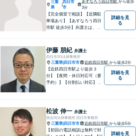
あすなろう四日市駅
から徒歩
三重
四日市
|
県
市
3分
【完全個室で相談】【近隣駐
詳細を見
車場あり】【あすなろう四日
る
市駅 徒歩3分】弁護士は、依
頼者の方のサポーターです。
わからないことがあれば、何
でも聞いてください。 問題解
伊藤 朋紀
弁護士
決に向かって一緒に頑張りま
四日市SG法律事務所
しょう。
三重県
四日市市
近鉄四日市駅
から徒歩2分
|
【近鉄四日市駅より徒歩３
詳細を見
分】【夜間・休日対応可（要
る
予約）】【分割払い対応】
【弁護士歴１０年以上】 法律
相談を大切にしています。ま
ずはできる限り丁寧にお聞き
して、一緒に解決方法を考え
松波 伸一
弁護士
る手助けをさせていただけれ
旭合同法律事務所 四日市事務所
ばと思いますので、お気軽に
三重県
四日市市
近鉄四日市駅
から徒歩5分
|
ご相談ください。
【初回の電話相談は無料で対
詳細を見