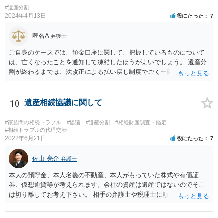
できないので、一般的な相続財産として、法に基づいて法定相続分を
産分割に関係ない(と思われる)いきさつを沢山盛り込むことだと考えま
#遺産分割
有する相続権者により遺産分割が行われることになります。 この際、
2024年4月13日
役にたった
7
す(あくまで遺産分割に関係することに留める方が、裁判所や調停委員
法定相続人となるのは、健在な指定相続人の二人、亡くなった指定相
の方に事情を理解してもらいやすいと思います)。
続人の子供さん方になります。
匿名A
弁護士
ご自身のケースでは、預金口座に関して、把握しているものについて
は、亡くなったことを通知して凍結したほうがよいでしょう。 遺産分
割が終わるまでは、法改正による払い戻し制度でごく一部を引き出せ
るだけになるので、相手方にも交渉に応じる必要性が生じます（相手
も預金を自由にできない）。
10
遺産相続協議に関して
#家族間の相続トラブル
#協議
#遺産分割
#相続財産調査・鑑定
#相続トラブルの代理交渉
2022年6月21日
役にたった
7
佐山 亮介
弁護士
本人の預貯金、本人名義の不動産、本人がもっていた株式や有価証
券、仮想通貨等が考えられます。会社の資産は遺産ではないのでそこ
は切り離してお考え下さい。 相手の弁護士や税理士に頼んでも守秘義
務を理由に断られる可能性が高いです。 資料は調停を起こしてから任
意に開示を求め、応じなければ「調査嘱託」という手続きを使って銀