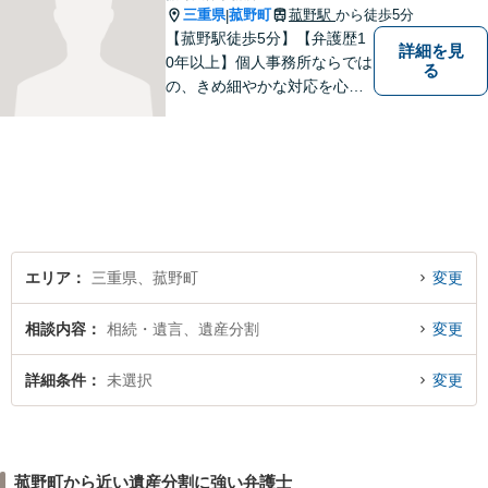
三重県
菰野町
菰野駅
から徒歩5分
|
【菰野駅徒歩5分】【弁護歴1
詳細を見
0年以上】個人事務所ならでは
る
の、きめ細やかな対応を心が
けています。「相談してよか
った」と思っていただけるよ
う、最後まで粘り強く弁護を
行います！【完全個室】
エリア
三重県、菰野町
変更
相談内容
相続・遺言、遺産分割
変更
詳細条件
未選択
変更
菰野町から近い遺産分割に強い弁護士