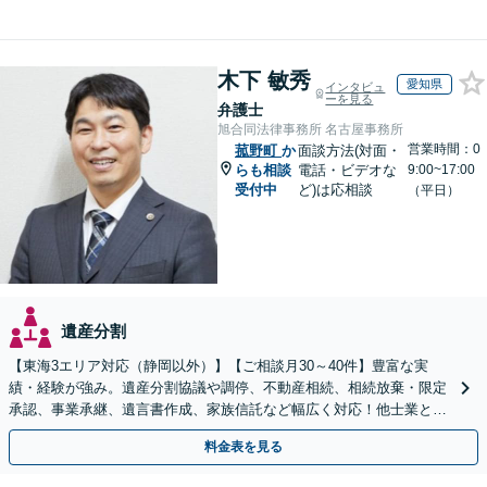
木下 敏秀
愛知県
インタビュ
ーを見る
弁護士
旭合同法律事務所 名古屋事務所
営業時間：0
菰野町
か
面談方法(対面・
らも相談
電話・ビデオな
9:00~17:00
受付中
ど)は応相談
（平日）
遺産分割
【東海3エリア対応（静岡以外）】【ご相談月30～40件】豊富な実
績・経験が強み。遺産分割協議や調停、不動産相続、相続放棄・限定
承認、事業承継、遺言書作成、家族信託など幅広く対応！他士業と連
携して円滑な問題解決を目指します。【初回面談無料】
料金表を見る