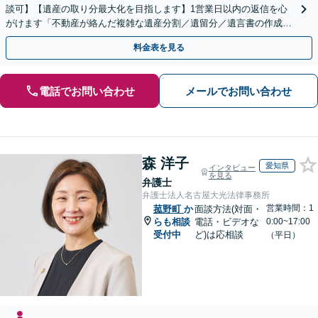
談可】【遺産の取り分最大化を目指します】1営業日以内の返信を心
がけます「不動産が絡んだ複雑な遺産分割／遺留分／遺言書の作成・
執行／事業承継など、お任せください」【休日相談あり】
料金表を見る
電話でお問い合わせ
メールでお問い合わせ
森 洋子
愛知県
インタビュー
を見る
弁護士
弁護士法人名古屋大光法律事務所
営業時間：1
菰野町
か
面談方法(対面・
らも相談
電話・ビデオな
0:00~17:00
受付中
ど)は応相談
（平日）