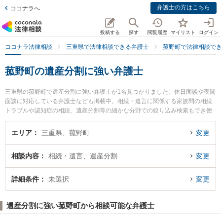
弁護士の方はこちら
ココナラへ
投稿する
探す
閲覧履歴
マイリスト
ログイン
ココナラ法律相談
三重県で法律相談できる弁護士
菰野町で法律相談で
菰野町の遺産分割に強い弁護士
三重県の菰野町で遺産分割に強い弁護士が1名見つかりました。休日面談や夜間
面談に対応している弁護士なども掲載中。相続・遺言に関係する家族間の相続
トラブルや認知症の相続、遺産分割等の細かな分野での絞り込み検索もでき便
利です。特に菰野法律事務所の近藤 信弘弁護士のプロフィール情報や弁護士費
用、強みなどが注目されています。『菰野町で土日や夜間に発生した遺産分割
エリア
三重県、菰野町
変更
のトラブルを今すぐに弁護士に相談したい』『遺産分割のトラブル解決の実績
豊富な近くの弁護士を検索したい』『初回相談無料で遺産分割を法律相談でき
相談内容
相続・遺言、遺産分割
変更
る菰野町内の弁護士に相談予約したい』などでお困りの相談者さんにおすすめ
です。
詳細条件
未選択
変更
遺産分割に強い菰野町から相談可能な弁護士