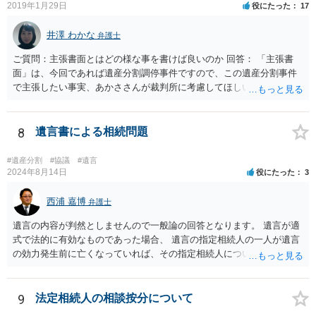
較して費用対効果があるかどうかという検討になります。
2019年1月29日
役にたった
17
井澤 わかな
弁護士
ご質問：主張書面とはどの様な事を書けば良いのか 回答： 「主張書
面」は、今回であれば遺産分割調停事件ですので、この遺産分割事件
で主張したい事実、あかささんが裁判所に考慮してほしいと思う、亡
くなった方・あかささん・お姉さん間の事情などを記入することにな
ります。 もし、主張したい事実や考慮してほしい事情に関連して
資料を持っているようであれば、主張書面とは別で提出できます。も
8
遺言書による相続問題
し、お姉さんに見られたくないような資料がある場合、「非開示の希
望に関する申出書」と共に提出することも考えられます。 ご質問：書
#遺産分割
#協議
#遺言
いた方が良い事と書かない方が良い事 回答： お姉さんが申立書の「申
2024年8月14日
役にたった
3
立ての趣旨」のところに書いている遺産の分け方に対して意見があれ
ば、まずそれを書くとよいです。 次に「申立ての理由」のところに、
西浦 嘉博
弁護士
なぜ調停を申し立てたのか(例えば、あかささんと話合いが出来ない／
遺言の内容が判然としませんので一般論の回答となります。 遺言が適
決裂した、など)や亡くなった方・あかささん・お姉さん間の事情やい
式で法的に有効なものであった場合、 遺言の指定相続人の一人が遺言
きさつなどが書かれていると思うので、あかささんから見てそれは違
の効力発生前に亡くなっていれば、その指定相続人について遺言が記
うと感じるところは、どのように違うのか、など書くとよいです。 そ
載した部分の内容は無効ということになります。 したがって、まずは
の他、お姉さんの申立書には書かれていないけど、どのように遺産を
遺言に基づいて、生存されている指定相続人は遺言通りに遺言者の財
分けるかを決めるについてあかささんが重要だと考える事情があれば
産を相続することができます。 次に、既に亡くなっている指定相続人
9
法定相続人の相談按分について
(例えば、○○のときにお姉さんは亡くなった方からお金を援助してもら
宛に遺贈が記載されていた相続財産については、遺言者の意思が確認
った等)、それも書くとよいです。 書かない方が良いと思うことは、遺