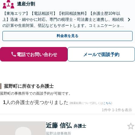
遺産分割
【東海エリア】【電話相談可】【初回相談無料】【弁護士歴10年以
上】迅速・細やかに対応。専門の税理士・司法書士と連携し、相続税
の計算や生前対策、登記などもサポートします。コミュニケーション
を大事にし、より納得できる解決を目指します。
料金表を見る
電話でお問い合わせ
メールで面談予約
菰野町に所在する弁護士
菰野町の事務所等での面談予約が可能です。
1
人の弁護士が見つかりました
(検索結果について詳しくは
こちら
)
1件中 1-1件を表示
近藤 信弘
弁護士
菰野法律事務所