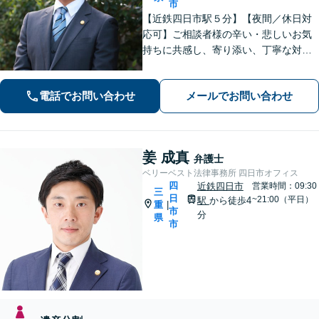
市
【近鉄四日市駅５分】【夜間／休日対
応可】ご相談者様の辛い・悲しいお気
持ちに共感し、寄り添い、丁寧な対応
を心がけます。離婚／不動産／借金／
相続／刑事事件など、幅広く対応【地
電話でお問い合わせ
メールでお問い合わせ
域に根ざした弁護士】お気軽にお問い
合わせください。
姜 成真
弁護士
ベリーベスト法律事務所 四日市オフィス
四
近鉄四日市
営業時間：09:30
三
日
~21:00（平日）
駅
から徒歩4
重
|
市
分
県
市