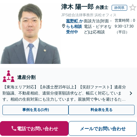
津木 陽一郎
弁護士
静岡県
JPS総合法律事務所 浜松オフィス
営業時間：0
菰野町
か
面談方法(対面・
らも相談
電話・ビデオな
9:30~17:30
受付中
ど)は応相談
（平日）
遺産分割
【東海エリア対応】【弁護士歴15年以上】【笑顔ファースト】遺産分
割協議、不動産相続、遺留分侵害額請求など、幅広く対応していま
す。相続の生前対策にも注力しています。親族間で争いを避けるため
にも、お早めにご相談ください。【初回面談無料】
事例を見る(1件)
料金表を見る
電話でお問い合わせ
メールでお問い合わせ