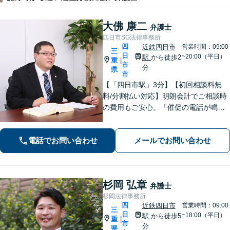
大佛 康二
弁護士
四日市SG法律事務所
四
近鉄四日市
営業時間：09:00
三
日
~20:00（平日）
駅
から徒歩2
重
|
市
分
県
市
【「四日市駅」3分】【初回相談料無
料/分割払い対応】明朗会計でご相談時
の費用もご安心。「催促の電話が鳴り
止まない」「FXや仮想通貨で大損し
た」に対応できます。自己破産や任意
電話でお問い合わせ
メールでお問い合わせ
整理、個人再生など幅広い解決方法を
提示【完全個室で安心】
杉岡 弘章
弁護士
杉岡法律事務所
四
近鉄四日市
営業時間：09:00
三
日
~18:00（平日）
駅
から徒歩5
重
|
市
分
県