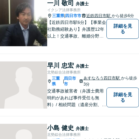
題／離婚問題／相続問題／企
一川 敬司
弁護士
業法務など、幅広く対応可
イクシア法律事務所
能。【明確な料金体系】どう
三重県
四日市市
近鉄四日市駅
から徒歩6分
|
ぞご連絡ください。
【近鉄四日市駅6分】【事業会
詳細を見
社勤務経験あり】弁護歴12年
る
以上！交通事故、離婚分野に
強みをもつ弁護士。皆様の立
場に立ち、最善の解決策を模
索し、迅速に動いてまいりま
す。明瞭会計を心がけていま
早川 忠宏
弁護士
す。まずはお気軽にご相談
北勢綜合法律事務所
を！
あすなろう四日市駅
から徒歩
三重
四日市
|
県
市
3分
交通事故被害者（弁護士費用
詳細を見
特約があれば事件受任も無
る
料）/ 相続問題（遺産分割、遺
言等）。是非一度ご相談くだ
さい。
小島 健史
弁護士
北勢綜合法律事務所