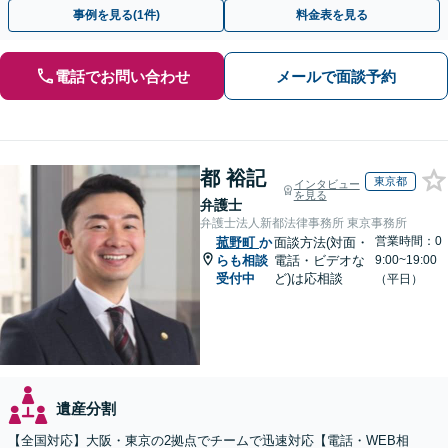
続もお任せください」【当日・夜間相談可（要相談）】
事例を見る(1件)
料金表を見る
電話でお問い合わせ
メールで面談予約
都 裕記
東京都
インタビュー
を見る
弁護士
弁護士法人新都法律事務所 東京事務所
営業時間：0
菰野町
か
面談方法(対面・
らも相談
電話・ビデオな
9:00~19:00
受付中
ど)は応相談
（平日）
遺産分割
【全国対応】大阪・東京の2拠点でチームで迅速対応【電話・WEB相