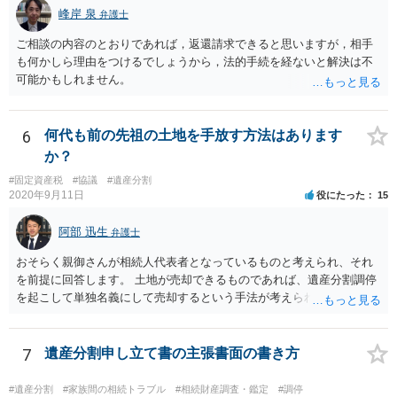
峰岸 泉
弁護士
ご相談の内容のとおりであれば，返還請求できると思いますが，相手
も何かしら理由をつけるでしょうから，法的手続を経ないと解決は不
可能かもしれません。
6
何代も前の先祖の土地を手放す方法はあります
か？
#固定資産税
#協議
#遺産分割
2020年9月11日
役にたった
15
阿部 迅生
弁護士
おそらく親御さんが相続人代表者となっているものと考えられ、それ
を前提に回答します。 土地が売却できるものであれば、遺産分割調停
を起こして単独名義にして売却するという手法が考えられます。 相続
人を見つけ出すことは時間と費用はかかりますが、実現できないこと
ではないです。問題は売却できる土地かどうかとどの程度で売却でき
るかになります。 売却できない又は売却できたとしてもわずかな金額
7
遺産分割申し立て書の主張書面の書き方
であるとなれば、共有持ち分の放棄ができるかの検討になりますが、
放棄できたとしても時間と費用はかかるので、固定資産税の金額と比
#遺産分割
#家族間の相続トラブル
#相続財産調査・鑑定
#調停