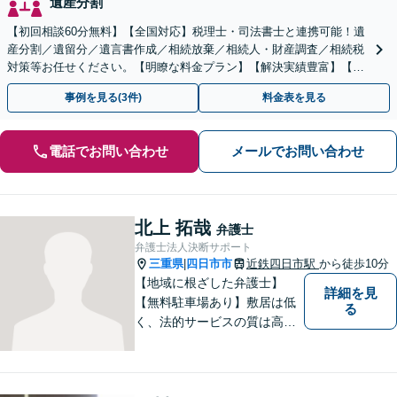
遺産分割
【初回相談60分無料】【全国対応】税理士・司法書士と連携可能！遺
産分割／遺留分／遺言書作成／相続放棄／相続人・財産調査／相続税
対策等お任せください。【明瞭な料金プラン】【解決実績豊富】【電
話相談可】
事例を見る(3件)
料金表を見る
電話でお問い合わせ
メールでお問い合わせ
北上 拓哉
弁護士
弁護士法人決断サポート
三重県
四日市市
近鉄四日市駅
から徒歩10分
|
【地域に根ざした弁護士】
詳細を見
【無料駐車場あり】敷居は低
る
く、法的サービスの質は高く
をモットーに、ご相談者の立
場に立って、問題の解決を目
指します。交通事故／借金問