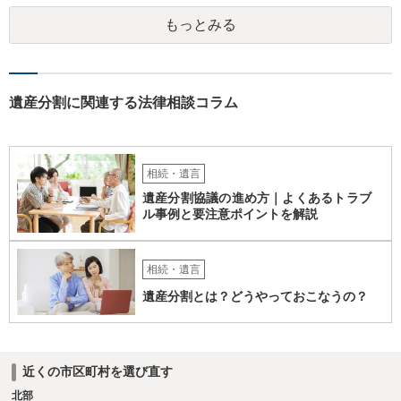
行等に照会をかけることになるでしょう。 不動産は、相続登記が済ん
もっとみる
でいなければ市役所ないし区役所に、お子様と義父様のつながりがわ
かる戸籍一式を揃えてもちこみ、「名寄せ」という手続きをすると、
分かると思います。遺産分割協議書の偽造等により既に相続登記され
てしまっている場合は、住所などに当たりをつけて登記名義を調べて
探すことになるでしょう。 代理人弁護士を立てられるのはおすすめで
遺産分割に関連する法律相談コラム
すが、現代では、各々が自由に価格設定をしていますので、特に相場
はお示しできません。ただし、かつて日本弁護士連合会が設けていた
報酬基準を踏まえて価格設定している弁護士は一定数いると思います
ので、それが一応の目安となるでしょう。
相続・遺言
遺産分割協議の進め方｜よくあるトラブ
ル事例と要注意ポイントを解説
相続・遺言
遺産分割とは？どうやっておこなうの？
近くの市区町村を選び直す
北部