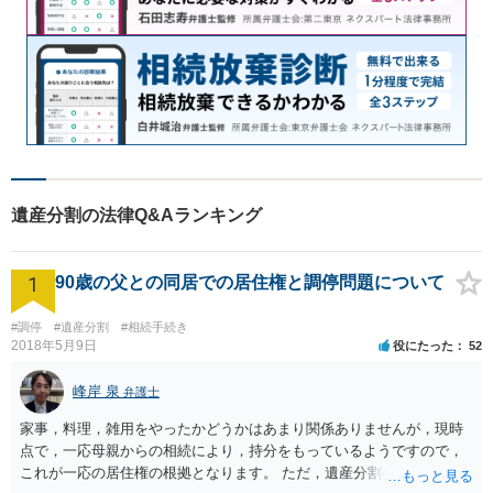
遺産分割の法律Q&Aランキング
1
90歳の父との同居での居住権と調停問題について
#調停
#遺産分割
#相続手続き
2018年5月9日
役にたった
52
峰岸 泉
弁護士
家事，料理，雑用をやったかどうかはあまり関係ありませんが，現時
点で，一応母親からの相続により，持分をもっているようですので，
これが一応の居住権の根拠となります。 ただ，遺産分割により，母の