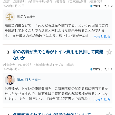
#遺言
#遺産分割
#遺言執行者の選任
#養育費
#口座凍結解除
#家族信託
2020年1月20日
役にたった
2
匿名A
弁護士
婚前契約書などで、「死んだら遺産を贈与する」という死因贈与契約
を締結しておくことでも遺言と同じような効果を得ることができま
す。 また最近の相続法改正により、残された妻が死ぬまで家に住み続
けられる権利として「配偶者居住権」という制度が設けられましたの
で、その制度を活用する方法も考えられます。 もし契約書の作成まで
視野に入れておられる場合は、お近くの弁護士、できれば相続に強い
8
家の名義が夫でも母がトイレ費用を負担して問題
弁護士にご相談なさるとよいでしょう。
ないか
#生前贈与
#家族信託
#家族間の相続トラブル
#協議
2025年8月23日
役にたった
1
藤本 顯人
弁護士
お母様が、トイレの修繕費用を、ご質問者様の配偶者様に贈与するか
たちとなりますので、所有権はご質問者様の配偶者様が得ることにな
ります。 また、贈与については年間110万円まで非課税であり、トイ
レの修繕費であればこの枠内に収まると思います。
名義変更されていない家屋の解体について