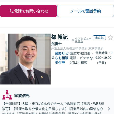
電話でお問い合わせ
メールで面談予約
都 裕記
東京都
インタビュー
を見る
弁護士
弁護士法人新都法律事務所 東京事務所
営業時間：0
菰野町
か
面談方法(対面・
らも相談
電話・ビデオな
9:00~19:00
受付中
ど)は応相談
（平日）
家族信託
【全国対応】大阪・東京の2拠点でチームで迅速対応【電話・WEB相
談可】【遺産の取り分最大化を目指します】1営業日以内の返信を心
がけます「不動産が絡んだ複雑な遺産分割／遺留分／遺言書の作成・