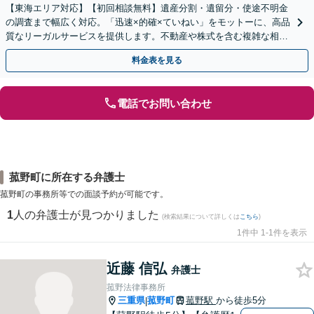
【東海エリア対応】【初回相談無料】遺産分割・遺留分・使途不明金
の調査まで幅広く対応。「迅速×的確×ていねい」をモットーに、高品
質なリーガルサービスを提供します。不動産や株式を含む複雑な相続
もお任せください【休日・夜間対応OK】
料金表を見る
電話でお問い合わせ
菰野町に所在する弁護士
菰野町の事務所等での面談予約が可能です。
1
人の弁護士が見つかりました
(検索結果について詳しくは
こちら
)
1件中 1-1件を表示
近藤 信弘
弁護士
菰野法律事務所
三重県
菰野町
菰野駅
から徒歩5分
|