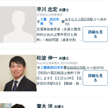
わからないことがあれば、何
でも聞いてください。 問題解
早川 忠宏
弁護士
決に向かって一緒に頑張りま
北勢綜合法律事務所
しょう。
あすなろう四日市駅
から徒歩
三重
四日市
|
県
市
3分
交通事故被害者（弁護士費用
詳細を見
特約があれば事件受任も無
る
料）/ 相続問題（遺産分割、遺
言等）。是非一度ご相談くだ
さい。
松波 伸一
弁護士
旭合同法律事務所 四日市事務所
三重県
四日市市
近鉄四日市駅
から徒歩5分
|
【初回の電話相談は無料で対
詳細を見
応します】【土日もOK】【近
る
鉄四日市駅5分】【離婚・相続
問題】困っている方の力にな
れる様、話を聞き、寄り添い
ます【後見業務などの民事・
刑事事件全般】双方ともに納
齋木 洋
弁護士