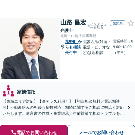
山路 昌宏
愛知県
インタビュ
ーを見る
弁護士
尾崎・山路法律事務所
営業時間：0
菰野町
か
面談方法(対面・
らも相談
電話・ビデオな
9:00~18:00
受付中
ど)は応相談
（平日）
家族信託
【東海エリア対応】【法テラス利用可】【初回相談無料／電話相談
可】不動産絡みの相続も多数対応！相続に関するご相談に幅広く対応
いたします。遺言書の作成・事業継承／生前対策で相続トラブルを回
避！【遺産分割の経験豊富】相続放棄／寄与分／財産調査など
電話でお問い合わせ
メールでお問い合わせ