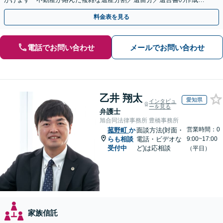
執行／事業承継など、お任せください」【休日相談あり】
料金表を見る
電話でお問い合わせ
メールでお問い合わせ
乙井 翔太
愛知県
インタビュ
ーを見る
弁護士
旭合同法律事務所 豊橋事務所
営業時間：0
菰野町
か
面談方法(対面・
らも相談
電話・ビデオな
9:00~17:00
受付中
ど)は応相談
（平日）
家族信託