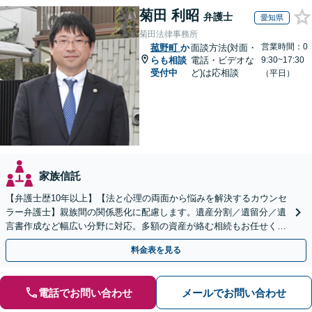
菊田 利昭
弁護士
愛知県
菊田法律事務所
営業時間：0
菰野町
か
面談方法(対面・
らも相談
電話・ビデオな
9:30~17:30
受付中
ど)は応相談
（平日）
家族信託
【弁護士歴10年以上】【法と心理の両面から悩みを解決するカウンセ
ラー弁護士】親族間の関係悪化に配慮します。遺産分割／遺留分／遺
言書作成など幅広い分野に対応。多額の資産が絡む相続もお任せくだ
さい。【夜間・休日の相談可能】【駐車場完備】
料金表を見る
電話でお問い合わせ
メールでお問い合わせ