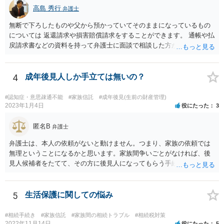
高島 秀行
弁護士
無断で下ろしたものや父から預かっていてそのままになっているもの
については 返還請求や損害賠償請求をすることができます。 通帳や払
戻請求書などの資料を持って弁護士に面談で相談した方がよいと思い
ます。
4
成年後見人しか手立ては無いの？
#認知症・意思疎通不能
#家族信託
#成年後見(生前の財産管理)
2023年1月4日
役にたった
3
匿名B
弁護士
弁護士は、本人の依頼がないと動けません。つまり、家族の依頼では
無理ということになるかと思います。家族間争いごとがなければ、後
見人候補者をたてて、その方に後見人になってもらう手続をすすめた
ほうが、今後もいろいろやりやすくなると思います。
5
生活保護に関しての悩み
#相続手続き
#家族信託
#家族間の相続トラブル
#相続税対策
2022年11月14日
役にたった
5