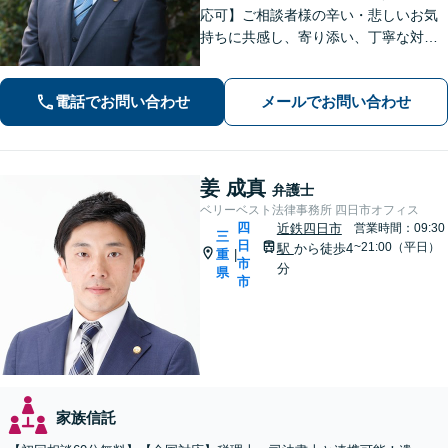
応可】ご相談者様の辛い・悲しいお気
持ちに共感し、寄り添い、丁寧な対応
を心がけます。離婚／不動産／借金／
相続／刑事事件など、幅広く対応【地
電話でお問い合わせ
メールでお問い合わせ
域に根ざした弁護士】お気軽にお問い
合わせください。
姜 成真
弁護士
ベリーベスト法律事務所 四日市オフィス
四
近鉄四日市
営業時間：09:30
三
日
~21:00（平日）
駅
から徒歩4
重
|
市
分
県
市
家族信託