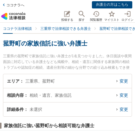
弁護士の方はこちら
ココナラへ
投稿する
探す
閲覧履歴
マイリスト
ログイン
ココナラ法律相談
三重県で法律相談できる弁護士
菰野町で法律相談で
菰野町の家族信託に強い弁護士
三重県の菰野町で家族信託に強い弁護士が1名見つかりました。休日面談や夜間
面談に対応している弁護士なども掲載中。相続・遺言に関係する家族間の相続
トラブルや認知症の相続、遺産分割等の細かな分野での絞り込み検索もでき便
利です。特に菰野法律事務所の近藤 信弘弁護士のプロフィール情報や弁護士費
用、強みなどが注目されています。『菰野町で土日や夜間に発生した家族信託
エリア
三重県、菰野町
変更
のトラブルを今すぐに弁護士に相談したい』『家族信託のトラブル解決の実績
豊富な近くの弁護士を検索したい』『初回相談無料で家族信託を法律相談でき
相談内容
相続・遺言、家族信託
変更
る菰野町内の弁護士に相談予約したい』などでお困りの相談者さんにおすすめ
です。
詳細条件
未選択
変更
家族信託に強い菰野町から相談可能な弁護士