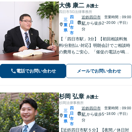
大佛 康二
弁護士
四日市SG法律事務所
四
近鉄四日市
営業時間：09:00
三
日
~20:00（平日）
駅
から徒歩2
重
|
市
分
県
市
【「四日市駅」3分】【初回相談料無
料/分割払い対応】明朗会計でご相談時
の費用もご安心。「催促の電話が鳴り
止まない」「FXや仮想通貨で大損し
た」に対応できます。自己破産や任意
電話でお問い合わせ
メールでお問い合わせ
整理、個人再生など幅広い解決方法を
提示【完全個室で安心】
杉岡 弘章
弁護士
杉岡法律事務所
四
近鉄四日市
営業時間：09:00
三
日
~18:00（平日）
駅
から徒歩5
重
|
市
分
県
市
【近鉄四日市駅５分】【夜間／休日対