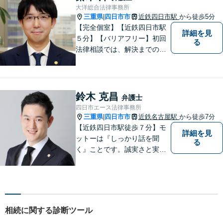
得する解決を目指します【交
大洋総合法律事務所
通事故】示談金の増額に向け
三重県
四日市市
近鉄四日市駅
から徒歩5分
|
尽力
【完全個室】【近鉄四日市駅
詳細を見
５分】【バリアフリー】初回
る
法律相談では、解決までの流
れ・今後の見通しをお伝えし
ます。お気軽にご相談くださ
い。交通事故 ／ 遺産相続 ／
企業法務・顧問弁護士
鈴木 克昌
弁護士
四日市エース法律事務所
三重県
四日市市
近鉄名古屋駅
から徒歩7分
|
【近鉄四日市駅徒歩７分】モ
詳細を見
ットーは『しっかり話を聞
る
く』ことです。誠実さと実直
さを取り柄に、一つ一つの案
件に真摯に向き合います。離
婚問題／企業法務／労働問題
（使用者側）／交通事故／相
続問題など、幅広く対応。お
相続に関する診断ツール
気軽にご相談ください。