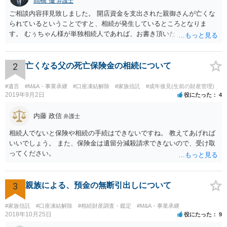
髙橋 優
弁護士
ご相談内容拝見致しました。 開店資金を支出された親御さんが亡くな
られているということですと、相続が発生しているところとなりま
す。 むぅちゃん様が単独相続人であれば、お書き頂いたような方法で
ご主人に書面を書いてもらうことで対応は可能かと思います。 他にも
相続人おられるということであれば、他の相続人との協議が必要とな
るところです。 また、当該点とは別にご主人から貸付ではなく贈与で
2
亡くなる父の死亡保険金の相続について
あると主張される可能性がございます。 その場合には、貸付であるこ
とを伺わせる事情をどれだけ積み重ねることが出来るか、というとこ
#遺言
#M&A・事業承継
#口座凍結解除
#家族信託
#成年後見(生前の財産管理)
ろとなります。 返済の事実や、返済を約束するメール等です。 金額の
2019年9月2日
役にたった
4
大きさや状況を考えると、一つ一つの問題を解決し、万が一に備えて
おく方が宜しいかと思います。 緊急という訳ではないかと思います
内藤 政信
弁護士
が、事前準備が早い方が有効な手段が増える傾向にありますので、早
相続人でないと保険や相続の手続はできないですね。 教えてあげれば
目に弁護士を入れられることを御検討頂くと良いかと思います。
いいでしょう。 また、保険金は遺留分減殺請求できないので、受け取
ってください。
3
親族による、預金の無断引出しについて
#家族信託
#口座凍結解除
#相続財産調査・鑑定
#M&A・事業承継
2018年10月25日
役にたった
9