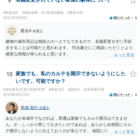
9
#家族信託
#相続放棄
#口座凍結解除
#遺産分割
2021年8月6日
役にたった
1
匿名A
弁護士
建物の滅失登記は相続人の一人でもできるので、名義変更せずに手続
きすることは可能だと思われます。 司法書士にご相談いただくとより
確実な情報が得られると思います。
10
家族でも、私のカルテを開示できないようにした
いです。可能ですか？
#成年後見(生前の財産管理)
#家族信託
#認知症・意思疎通不能
2019年4月12日
役にたった
1
馬場 龍行
弁護士
あなたが未成年でなければ，普通は家族でもカルテ開示はできませ
ん。が，しっかり禁じておきたいのであれば，あらかじめ病院にカル
テ開示しないように伝えておくのが安心です。 病院に開示しないよう
に伝える書面を作ることはできますが，それがなくても開示はされる