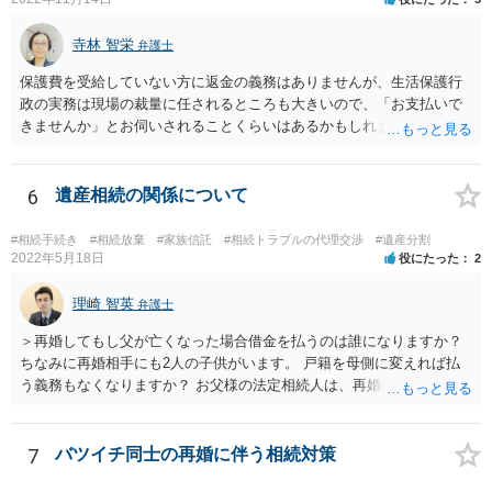
寺林 智栄
弁護士
保護費を受給していない方に返金の義務はありませんが、生活保護行
政の実務は現場の裁量に任されるところも大きいので、「お支払いで
きませんか」とお伺いされることくらいはあるかもしれません。 通報
するかどうかは、あなたとお父さんの妹さんとの関係などを総合的に
考えてご判断いただくのが良いと思います。
6
遺産相続の関係について
#相続手続き
#相続放棄
#家族信託
#相続トラブルの代理交渉
#遺産分割
2022年5月18日
役にたった
2
理崎 智英
弁護士
＞再婚してもし父が亡くなった場合借金を払うのは誰になりますか？
ちなみに再婚相手にも2人の子供がいます。 戸籍を母側に変えれば払
う義務もなくなりますか？ お父様の法定相続人は、再婚相手とご相談
者様なので、お父様の借金はご相談者様も相続することになります。
戸籍がどこにあるのかは関係ありません。 ただし、お父様が亡くなっ
たことを知ってから３か月以内に家庭裁判所にて「相続放棄」の手続
7
バツイチ同士の再婚に伴う相続対策
をすれば、ご相談者様はお父様の借金は相続しません。