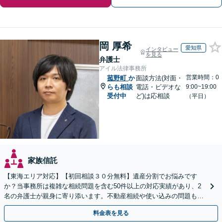
岡 厚希
愛知県
インタビュー
を見る
弁護士
アイル法律事務所
営業時間：0
菰野町
か
面談方法(対面・
らも相談
電話・ビデオな
9:00~19:00
受付中
ど)は応相談
（平日）
家族信託
【東海エリア対応】【初回相談３０分無料】遺産分割でお悩みです
か？当事務所は複雑な相続問題を含む50件以上の対応実績があり、2
名の弁護士が親身に寄り添います。不動産相続や使い込みの問題も分
かりやすく解説。WEB相談可能。LINE予約受付中
料金表を見る