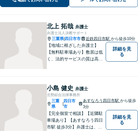
北上 拓哉
弁護士
弁護士法人決断サポート
三重県
四日市市
近鉄四日市駅
から徒歩10分
|
【地域に根ざした弁護士】
詳細を見
【無料駐車場あり】敷居は低
る
く、法的サービスの質は高く
をモットーに、ご相談者の立
場に立って、問題の解決を目
指します。交通事故／借金問
題／離婚問題／相続問題／企
小島 健史
弁護士
業法務など、幅広く対応可
北勢綜合法律事務所
能。【明確な料金体系】どう
あすなろう四日市駅
から徒歩
三重
四日市
|
ぞご連絡ください。
県
市
3分
【完全個室で相談】【近隣駐
詳細を見
車場あり】【あすなろう四日
る
市駅 徒歩3分】弁護士は、依
頼者の方のサポーターです。