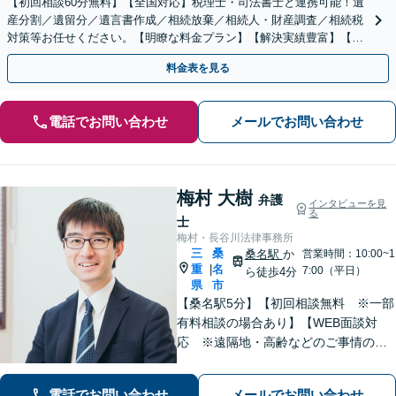
【初回相談60分無料】【全国対応】税理士・司法書士と連携可能！遺
産分割／遺留分／遺言書作成／相続放棄／相続人・財産調査／相続税
対策等お任せください。【明瞭な料金プラン】【解決実績豊富】【電
話相談可】
料金表を見る
電話でお問い合わせ
メールでお問い合わせ
梅村 大樹
弁護
インタビューを見
る
士
梅村・長谷川法律事務所
三
桑
桑名駅
か
営業時間：10:00~1
重
名
|
7:00（平日）
ら徒歩4分
県
市
【桑名駅5分】【初回相談無料 ※一部
有料相談の場合あり】【WEB面談対
応 ※遠隔地・高齢などのご事情のあ
る場合】【分割払い対応】【休日・夜
間相談可】
電話でお問い合わせ
メールでお問い合わせ