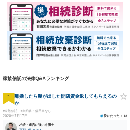
家族信託の法律Q&Aランキング
1
離婚したら親が出した開店資金返してもらえるの
か
#家族信託
#契約書・借用書なし
2020年7月17日
役にたった
18
相続・遺言に強い弁護士