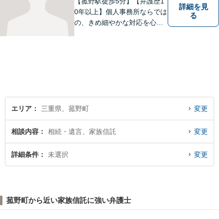
【菰野駅徒歩5分】【弁護歴1
詳細を見
0年以上】個人事務所ならでは
る
の、きめ細やかな対応を心が
けています。「相談してよか
った」と思っていただけるよ
う、最後まで粘り強く弁護を
行います！【完全個室】
エリア
三重県、菰野町
変更
相談内容
相続・遺言、家族信託
変更
詳細条件
未選択
変更
菰野町から近い家族信託に強い弁護士