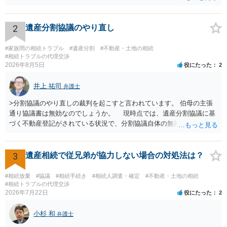
渡し請求の対象ではなくなるので）請求棄却となります。 相続放棄受
理証明を家庭裁判所で取得し、コピーを答弁書に添えて裁判所に提出
してください。 質問２について 請求棄却を求める答弁書を提出すれ
2
遺産分割協議のやり直し
ば、第１回期日は出席する必要がありません。その日は差支え（用事
があり出席できない）との記載で十分です。 質問３について 弁護士で
#家族間の相続トラブル
#遺産分割
#不動産・土地の相続
はないので、ｍｉｎｔｓでの提出の必要は無いと思います。郵送（期
#相続トラブルの代理交渉
2026年8月5日
役にたった
2
限までに届けばよい）で十分です。 詳細は、書面記載の裁判所書記官
にお問い合わせください。 以上、ご参考まで。
井上 祐司
弁護士
>分割協議のやり直しの裁判を起こすと言われています。 伯母の主張
通り協議書は無効なのでしょうか。 現時点では、遺産分割協議に基
づく不動産登記がされている状況で、分割協議自体の無効を裁判所が
認めたわけではないので、分割協議の効力に影響はありません。 先
方の訴訟の主張及び立証次第ですが、 ・御祖母様の認知能力に関する
医師の意見書、筆跡鑑定 が提出されればその効力が否定される可能性
3
遺産相続で従兄弟が協力しない場合の対処法は？
はありますが、 ・伯母様自身が分割協議に加わっていること ・御祖母
様の意に反する遺産分割協議を行う実益が誰にあったかの立証が困難
#相続放棄
#協議
#相続手続き
#相続人調査・確定
#不動産・土地の相続
であること からすると、実際に遺産分割協議の効力が否定される可能
#相続トラブルの代理交渉
2026年7月22日
役にたった
2
性はそれほど高くない（立証のハードルは非常に高い）ということが
言えると思います。
小杉 和
弁護士