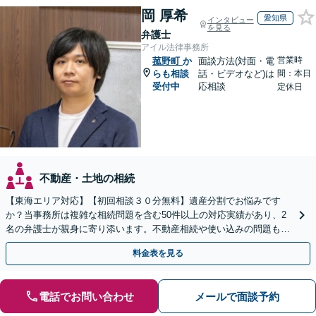
岡 厚希
愛知県
インタビュー
を見る
弁護士
アイル法律事務所
営業時
菰野町
か
面談方法(対面・電
らも相談
話・ビデオなど)は
間：本日
受付中
応相談
定休日
不動産・土地の相続
【東海エリア対応】【初回相談３０分無料】遺産分割でお悩みです
か？当事務所は複雑な相続問題を含む50件以上の対応実績があり、2
名の弁護士が親身に寄り添います。不動産相続や使い込みの問題も分
かりやすく解説。WEB相談可能。LINE予約受付中
料金表を見る
電話でお問い合わせ
メールで面談予約