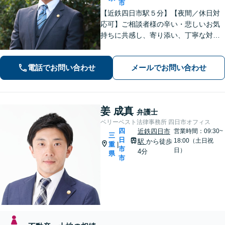
市
【近鉄四日市駅５分】【夜間／休日対
応可】ご相談者様の辛い・悲しいお気
持ちに共感し、寄り添い、丁寧な対応
を心がけます。離婚／不動産／借金／
相続／刑事事件など、幅広く対応【地
電話でお問い合わせ
メールでお問い合わせ
域に根ざした弁護士】お気軽にお問い
合わせください。
姜 成真
弁護士
ベリーベスト法律事務所 四日市オフィス
四
近鉄四日市
営業時間：09:30~
三
日
18:00（土日祝
駅
から徒歩
重
|
市
日）
4分
県
市