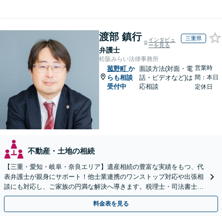
渡部 鎮行
三重県
インタビュ
ーを見る
弁護士
松阪みらい法律事務所
営業時
菰野町
か
面談方法(対面・電
らも相談
話・ビデオなど)は
間：本日
受付中
応相談
定休日
不動産・土地の相続
【三重・愛知・岐阜・奈良エリア】遺産相続の豊富な実績をもつ、代
表弁護士が親身にサポート！他士業連携のワンストップ対応や出張相
談にも対応し、ご家族の円満な解決へ導きます。税理士・司法書士と
も連携し、スピーディな解決をご提案【夜間面談可】
料金表を見る