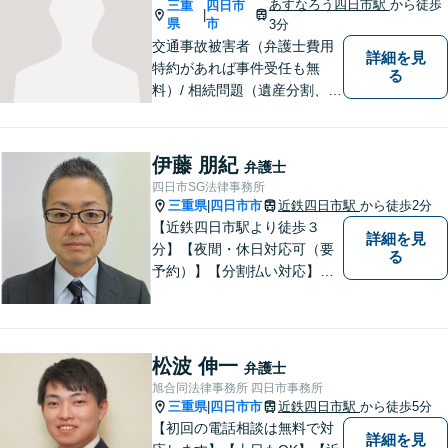
あすなろう四日市駅
から徒歩
三重
四日市
|
県
市
3分
交通事故被害者（弁護士費用
詳細を見
特約があれば事件受任も無
る
料）/ 相続問題（遺産分割、遺
言等）。是非一度ご相談くだ
さい。
伊藤 朋紀
弁護士
四日市SG法律事務所
三重県
四日市市
近鉄四日市駅
から徒歩2分
|
【近鉄四日市駅より徒歩３
詳細を見
分】【夜間・休日対応可（要
る
予約）】【分割払い対応】
【弁護士歴１０年以上】 法律
相談を大切にしています。ま
ずはできる限り丁寧にお聞き
して、一緒に解決方法を考え
松波 伸一
弁護士
る手助けをさせていただけれ
旭合同法律事務所 四日市事務所
ばと思いますので、お気軽に
三重県
四日市市
近鉄四日市駅
から徒歩5分
|
ご相談ください。
【初回の電話相談は無料で対
詳細を見