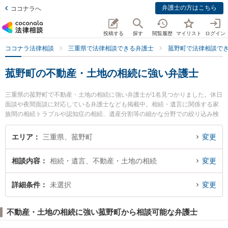
弁護士の方はこちら
ココナラへ
投稿する
探す
閲覧履歴
マイリスト
ログイン
ココナラ法律相談
三重県で法律相談できる弁護士
菰野町で法律相談で
菰野町の不動産・土地の相続に強い弁護士
三重県の菰野町で不動産・土地の相続に強い弁護士が1名見つかりました。休日
面談や夜間面談に対応している弁護士なども掲載中。相続・遺言に関係する家
族間の相続トラブルや認知症の相続、遺産分割等の細かな分野での絞り込み検
索もでき便利です。特に菰野法律事務所の近藤 信弘弁護士のプロフィール情報
や弁護士費用、強みなどが注目されています。『菰野町で土日や夜間に発生し
エリア
三重県、菰野町
変更
た不動産・土地の相続のトラブルを今すぐに弁護士に相談したい』『不動産・
土地の相続のトラブル解決の実績豊富な近くの弁護士を検索したい』『初回相
相談内容
相続・遺言、不動産・土地の相続
変更
談無料で不動産・土地の相続を法律相談できる菰野町内の弁護士に相談予約し
たい』などでお困りの相談者さんにおすすめです。
詳細条件
未選択
変更
不動産・土地の相続に強い菰野町から相談可能な弁護士