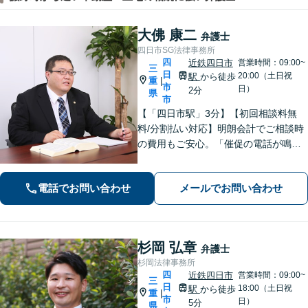
大佛 康二
弁護士
四日市SG法律事務所
四
近鉄四日市
営業時間：09:00~
三
日
20:00（土日祝
駅
から徒歩
重
|
市
日）
2分
県
市
【「四日市駅」3分】【初回相談料無
料/分割払い対応】明朗会計でご相談時
の費用もご安心。「催促の電話が鳴り
止まない」「FXや仮想通貨で大損し
た」に対応できます。自己破産や任意
電話でお問い合わせ
メールでお問い合わせ
整理、個人再生など幅広い解決方法を
提示【完全個室で安心】
杉岡 弘章
弁護士
杉岡法律事務所
四
近鉄四日市
営業時間：09:00~
三
日
18:00（土日祝
駅
から徒歩
重
|
市
日）
5分
県