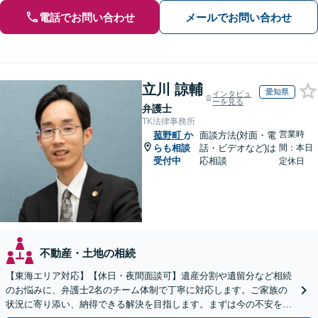
電話でお問い合わせ
メールでお問い合わせ
立川 諒輔
愛知県
インタビュ
ーを見る
弁護士
TK法律事務所
営業時
菰野町
か
面談方法(対面・電
らも相談
話・ビデオなど)は
間：本日
受付中
応相談
定休日
不動産・土地の相続
【東海エリア対応】【休日・夜間面談可】遺産分割や遺留分など相続
のお悩みに、弁護士2名のチーム体制で丁寧に対応します。ご家族の
状況に寄り添い、納得できる解決を目指します。まずは今の不安をお