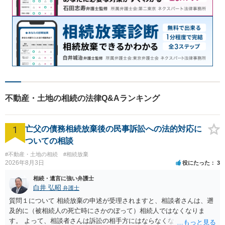
不動産・土地の相続の法律Q&Aランキング
1
亡父の債務相続放棄後の民事訴訟への法的対応に
ついての相談
#不動産・土地の相続
#相続放棄
2026年8月3日
役にたった
3
相続・遺言に強い弁護士
白井 弘昭
弁護士
質問１について 相続放棄の申述が受理されますと、相談者さんは、遡
及的に（被相続人の死亡時にさかのぼって）相続人ではなくなりま
す。 よって、相談者さんは訴訟の相手方にはならなくなるので（明け