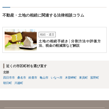
不動産・土地の相続に関連する法律相談コラム
相続・遺言
土地の相続手続き│分割方法や評価方
法、税金の軽減策など解説
近くの市区町村を選び直す
北部
四日市市
桑名市
鈴鹿市
亀山市
いなべ市
木曽岬町
東員町
菰野町
朝日町
川越町