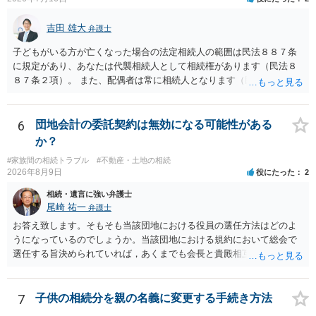
吉田 雄大
弁護士
子どもがいる方が亡くなった場合の法定相続人の範囲は民法８８７条
に規定があり、あなたは代襲相続人として相続権があります（民法８
８７条２項）。 また、配偶者は常に相続人となります（民法８９０
条）。 「祖父の子供３人」の方の配偶者がご健在であれば、その方に
も相続権があります。つまり、孫５人に加えて「おじ又はおば」にも
相続権がある可能性があります。
6
団地会計の委託契約は無効になる可能性がある
か？
#家族間の相続トラブル
#不動産・土地の相続
2026年8月9日
役にたった
2
相続・遺言に強い弁護士
尾崎 祐一
弁護士
お答え致します。そもそも当該団地における役員の選任方法はどのよ
うになっているのでしょうか。当該団地における規約において総会で
選任する旨決められていれば，あくまでも会長と貴殿相互間における
団地会計の委託契約であって貴殿が役員になることはありません。但
し，団地と貴殿との委託契約は有効に成立しています。当該団地にお
ける役員の選任が会長の専権でできるのであれば，貴殿と会長との合
7
子供の相続分を親の名義に変更する手続き方法
意により委託契約は有効に成立しています。