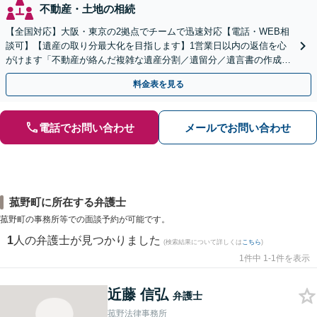
不動産・土地の相続
【全国対応】大阪・東京の2拠点でチームで迅速対応【電話・WEB相
談可】【遺産の取り分最大化を目指します】1営業日以内の返信を心
がけます「不動産が絡んだ複雑な遺産分割／遺留分／遺言書の作成・
執行／事業承継など、お任せください」【休日相談あり】
料金表を見る
電話でお問い合わせ
メールでお問い合わせ
菰野町に所在する弁護士
菰野町の事務所等での面談予約が可能です。
1
人の弁護士が見つかりました
(検索結果について詳しくは
こちら
)
1件中 1-1件を表示
近藤 信弘
弁護士
菰野法律事務所