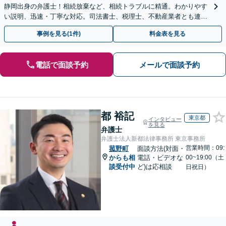
静岡出身の弁護士！相続放棄など、相続トラブルに精通。わかりやす
い説明、迅速・丁寧な対応。司法書士、税理士、不動産業者とも連携
し、遺産相続をトータルサポート【完全個室相談】
事例を見る(1件)
料金表を見る
電話で面談予約
メールで面談予約
都 裕記
東京都
インタビュー
を見る
弁護士
弁護士法人新都法律事務所 東京事務所
営業時間：09:
菰野町
面談方法(対面・
からも相
電話・ビデオな
00~19:00（土
談受付中
ど)は応相談
日祝日）