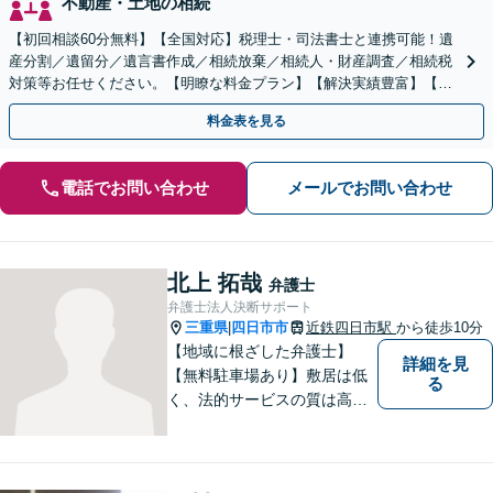
不動産・土地の相続
【初回相談60分無料】【全国対応】税理士・司法書士と連携可能！遺
産分割／遺留分／遺言書作成／相続放棄／相続人・財産調査／相続税
対策等お任せください。【明瞭な料金プラン】【解決実績豊富】【電
話相談可】
料金表を見る
電話でお問い合わせ
メールでお問い合わせ
北上 拓哉
弁護士
弁護士法人決断サポート
三重県
四日市市
近鉄四日市駅
から徒歩10分
|
【地域に根ざした弁護士】
詳細を見
【無料駐車場あり】敷居は低
る
く、法的サービスの質は高く
をモットーに、ご相談者の立
場に立って、問題の解決を目
指します。交通事故／借金問