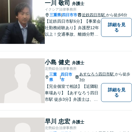
題／離婚問題／相続問題／企
一川 敬司
弁護士
業法務など、幅広く対応可
イクシア法律事務所
能。【明確な料金体系】どう
三重県
四日市市
近鉄四日市駅
から徒歩6分
|
ぞご連絡ください。
【近鉄四日市駅6分】【事業会
詳細を見
社勤務経験あり】弁護歴12年
る
以上！交通事故、離婚分野に
強みをもつ弁護士。皆様の立
場に立ち、最善の解決策を模
索し、迅速に動いてまいりま
す。明瞭会計を心がけていま
小島 健史
弁護士
す。まずはお気軽にご相談
北勢綜合法律事務所
を！
あすなろう四日市駅
から徒歩
三重
四日市
|
県
市
3分
【完全個室で相談】【近隣駐
詳細を見
車場あり】【あすなろう四日
る
市駅 徒歩3分】弁護士は、依
頼者の方のサポーターです。
わからないことがあれば、何
でも聞いてください。 問題解
早川 忠宏
弁護士
決に向かって一緒に頑張りま
北勢綜合法律事務所
しょう。