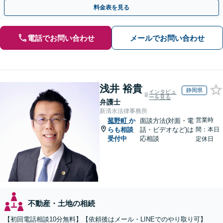
聞かせください【メール・WEB相談可】
料金表を見る
電話でお問い合わせ
メールでお問い合わせ
浅井 裕貴
静岡県
インタビュ
ーを見る
弁護士
新清水法律事務所
営業時
菰野町
か
面談方法(対面・電
らも相談
話・ビデオなど)は
間：本日
受付中
応相談
定休日
不動産・土地の相続
【初回電話相談10分無料】【依頼後はメール・LINEでのやり取り可】