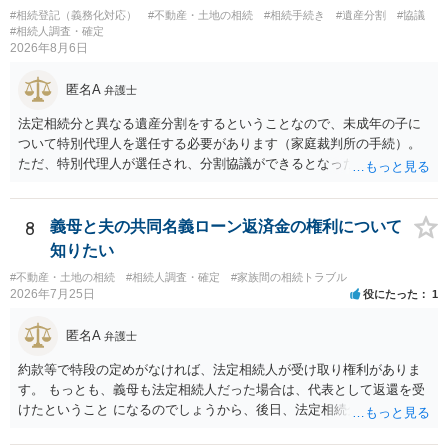
#相続登記（義務化対応）
#不動産・土地の相続
#相続手続き
#遺産分割
#協議
#相続人調査・確定
2026年8月6日
匿名A
弁護士
法定相続分と異なる遺産分割をするということなので、未成年の子に
ついて特別代理人を選任する必要があります（家庭裁判所の手続）。
ただ、特別代理人が選任され、分割協議ができるとなったとしても、
不動産の名義の全部を自分にできるかどうかは別問題です。未成年者
の権利も守られなければならないからです。 相続財産全体で、未成年
者の権利が守られているかどうかを判断しなければなりません。 単
8
義母と夫の共同名義ローン返済金の権利について
に、未成年者を今後養育するのは、自分だからという理由では、法定
知りたい
相続分以上に多くの遺産を取得することができるというわけではあり
#不動産・土地の相続
#相続人調査・確定
#家族間の相続トラブル
ません。
2026年7月25日
役にたった
1
匿名A
弁護士
約款等で特段の定めがなければ、法定相続人が受け取り権利がありま
す。 もっとも、義母も法定相続人だった場合は、代表として返還を受
けたということ になるのでしょうから、後日、法定相続分に基づいて
精算を求めることは可能と思います。