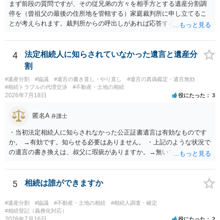
まず前段の質問ですが、その従兄弟の方々を相手方とする遺産分割調
停を（曾祖父の最後の住所地を管轄する）家庭裁判所に申し立てるこ
とが考えられます。裁判所からの呼出しがあれば応答する可能性がま
だあるのではないでしょうか。 後段の質問については、相続放棄は可
能と思われます。時間が思った以上にないので必要書類をてきぱきと
揃える必要があります。その点是非御注意ください。
4
法定相続人に知らされていなかった遺言と遺産分
割
#遺産分割
#協議
#遺言の書き直し・やり直し
#遺言の真偽鑑定・遺言無効
#相続トラブルの代理交渉
#不動産・土地の相続
2026年7月18日
役にたった
3
匿名A
弁護士
・当初法定相続人に知らされなかった公正証書遺言は有効なものです
か。 →有効です。知らせる必要はありません。 ・上記のような状況で
の遺言の書き換えは、叔父に瑕疵がありますか。→無いです。 ・分割
する場合の比率は、現状で、客観的に見てどの程度が妥当と考えられ
ますか。 →本人が自由に決められますので、どこが妥当とは言えない
です。客観的な基準もありません。 ・できれば穏やかに、分割を拒否
5
相続は誰ができますか
することはできますか。 →分割を拒否するということは、遺産はいら
ないということでしょうか。遺言で、受取を指定されててもいらない
#遺産分割
#協議
#不動産・土地の相続
#相続人調査・確定
と拒否することはできます。理由を説明する必要はありません。
#相続登記（義務化対応）
2026年7月16日
役にたった
2