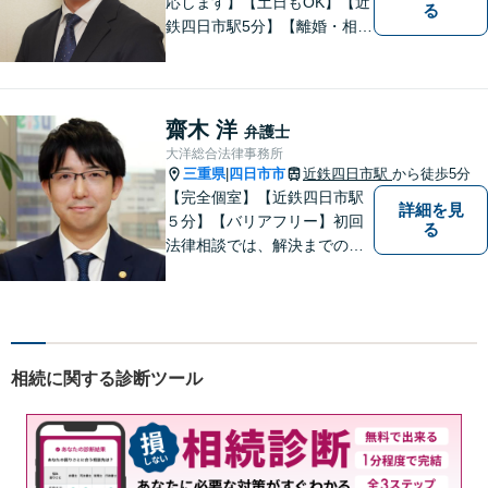
応します】【土日もOK】【近
る
鉄四日市駅5分】【離婚・相続
問題】困っている方の力にな
れる様、話を聞き、寄り添い
ます【後見業務などの民事・
刑事事件全般】双方ともに納
齋木 洋
弁護士
得する解決を目指します【交
大洋総合法律事務所
通事故】示談金の増額に向け
三重県
四日市市
近鉄四日市駅
から徒歩5分
|
尽力
【完全個室】【近鉄四日市駅
詳細を見
５分】【バリアフリー】初回
る
法律相談では、解決までの流
れ・今後の見通しをお伝えし
ます。お気軽にご相談くださ
い。交通事故 ／ 遺産相続 ／
企業法務・顧問弁護士
相続に関する診断ツール