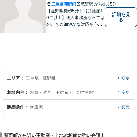
三重県
菰野町
菰野駅
から徒歩5分
|
【菰野駅徒歩5分】【弁護歴1
詳細を見
0年以上】個人事務所ならでは
る
の、きめ細やかな対応を心が
けています。「相談してよか
った」と思っていただけるよ
う、最後まで粘り強く弁護を
行います！【完全個室】
エリア
三重県、菰野町
変更
相談内容
相続・遺言、不動産・土地の相続
変更
詳細条件
未選択
変更
菰野町から近い不動産・土地の相続に強い弁護士