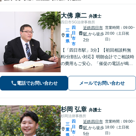
大佛 康二
弁護士
四日市SG法律事務所
四
近鉄四日市
営業時間：09:00~
三
日
20:00（土日祝
駅
から徒歩
重
|
市
日）
2分
県
市
【「四日市駅」3分】【初回相談料無
料/分割払い対応】明朗会計でご相談時
の費用もご安心。「催促の電話が鳴り
止まない」「FXや仮想通貨で大損し
た」に対応できます。自己破産や任意
電話でお問い合わせ
メールでお問い合わせ
整理、個人再生など幅広い解決方法を
提示【完全個室で安心】
杉岡 弘章
弁護士
杉岡法律事務所
四
近鉄四日市
営業時間：09:00~
三
日
18:00（土日祝
駅
から徒歩
重
|
市
日）
5分
県