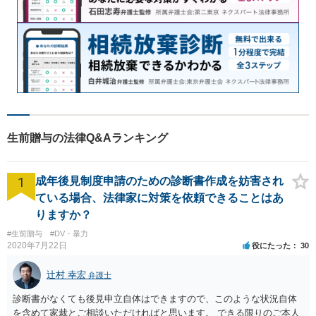
生前贈与の法律Q&Aランキング
1
成年後見制度申請のための診断書作成を妨害され
ている場合、法律家に対策を依頼できることはあ
りますか？
#生前贈与
#DV・暴力
2020年7月22日
役にたった
30
辻村 幸宏
弁護士
診断書がなくても後見申立自体はできますので、このような状況自体
を含めて家裁とご相談いただければと思います。 できる限りのご本人