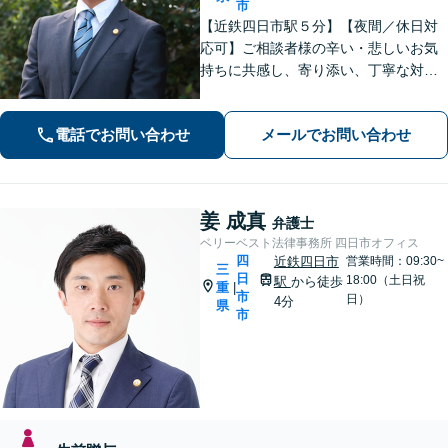
市
【近鉄四日市駅５分】【夜間／休日対
応可】ご相談者様の辛い・悲しいお気
持ちに共感し、寄り添い、丁寧な対応
を心がけます。離婚／不動産／借金／
相続／刑事事件など、幅広く対応【地
電話でお問い合わせ
メールでお問い合わせ
域に根ざした弁護士】お気軽にお問い
合わせください。
姜 成真
弁護士
ベリーベスト法律事務所 四日市オフィス
四
近鉄四日市
営業時間：09:30~
三
日
18:00（土日祝
駅
から徒歩
重
|
市
日）
4分
県
市