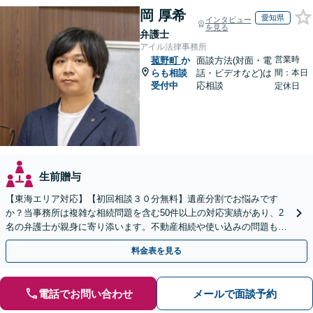
岡 厚希
愛知県
インタビュー
を見る
弁護士
アイル法律事務所
営業時
菰野町
か
面談方法(対面・電
らも相談
話・ビデオなど)は
間：本日
受付中
応相談
定休日
生前贈与
【東海エリア対応】【初回相談３０分無料】遺産分割でお悩みです
か？当事務所は複雑な相続問題を含む50件以上の対応実績があり、2
名の弁護士が親身に寄り添います。不動産相続や使い込みの問題も分
かりやすく解説。WEB相談可能。LINE予約受付中
料金表を見る
電話でお問い合わせ
メールで面談予約