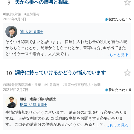
れた方がよいと思います。 倒れた弁護士は脳梗塞で倒れたようで
9
夫から妻への贈与と相続。
すが、 判断能力があり、復代理を倒れた弁護士の判断で復代理を
選任したのか 即ち、復代理人の選任は有効なのかという問題もあ
#相続税対策
#生前贈与
ると思います。
2023年9月6日
役にたった
5
関 大河
弁護士
そういう認識でよいと思います。 口座に入れたお金の説明が自分の親
からもらったとか、兄弟からもらったとか、昔稼いだお金が出てきた
というケースの場合は、大丈夫です。
10
調停に持っていけるかどうか悩んでいます
#遺留分侵害額請求・放棄
#生前贈与
#遺留分侵害額請求・放棄
2021年12月7日
役にたった
5
相続・遺言に強い弁護士
尾畠 弘典
弁護士
事情の補充ありがとうございます。 遺留分の計算を行う必要がありま
すね。 正確な判断のためには詳細な事情をお聞きする必要がありま
す。 ご自身の遺留分の侵害があるかどうか、あるとしてどの程度の金
額となるかを正確に把握されたいのであれば、一度お近くの弁護士に