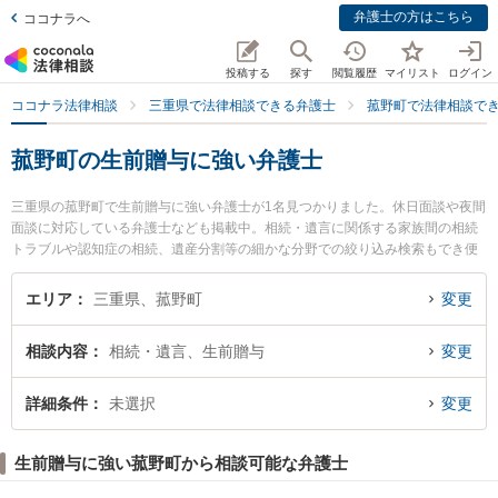
弁護士の方はこちら
ココナラへ
投稿する
探す
閲覧履歴
マイリスト
ログイン
ココナラ法律相談
三重県で法律相談できる弁護士
菰野町で法律相談で
菰野町の生前贈与に強い弁護士
三重県の菰野町で生前贈与に強い弁護士が1名見つかりました。休日面談や夜間
面談に対応している弁護士なども掲載中。相続・遺言に関係する家族間の相続
トラブルや認知症の相続、遺産分割等の細かな分野での絞り込み検索もでき便
利です。特に菰野法律事務所の近藤 信弘弁護士のプロフィール情報や弁護士費
用、強みなどが注目されています。『菰野町で土日や夜間に発生した生前贈与
エリア
三重県、菰野町
変更
のトラブルを今すぐに弁護士に相談したい』『生前贈与のトラブル解決の実績
豊富な近くの弁護士を検索したい』『初回相談無料で生前贈与を法律相談でき
相談内容
相続・遺言、生前贈与
変更
る菰野町内の弁護士に相談予約したい』などでお困りの相談者さんにおすすめ
です。
詳細条件
未選択
変更
生前贈与に強い菰野町から相談可能な弁護士