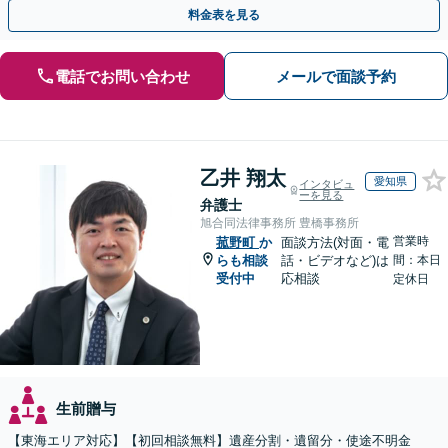
を大事にし、より納得できる解決を目指します。
料金表を見る
電話でお問い合わせ
メールで面談予約
乙井 翔太
愛知県
インタビュ
ーを見る
弁護士
旭合同法律事務所 豊橋事務所
営業時
菰野町
か
面談方法(対面・電
らも相談
話・ビデオなど)は
間：本日
受付中
応相談
定休日
生前贈与
【東海エリア対応】【初回相談無料】遺産分割・遺留分・使途不明金