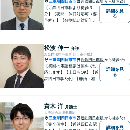
三重県
四日市市
近鉄四日市駅
から徒歩2分
|
【近鉄四日市駅より徒歩３
詳細を見
分】【夜間・休日対応可（要
る
予約）】【分割払い対応】
【弁護士歴１０年以上】 法律
相談を大切にしています。ま
ずはできる限り丁寧にお聞き
して、一緒に解決方法を考え
松波 伸一
弁護士
る手助けをさせていただけれ
旭合同法律事務所 四日市事務所
ばと思いますので、お気軽に
三重県
四日市市
近鉄四日市駅
から徒歩5分
|
ご相談ください。
【初回の電話相談は無料で対
詳細を見
応します】【土日もOK】【近
る
鉄四日市駅5分】【離婚・相続
問題】困っている方の力にな
れる様、話を聞き、寄り添い
ます【後見業務などの民事・
刑事事件全般】双方ともに納
齋木 洋
弁護士
得する解決を目指します【交
大洋総合法律事務所
通事故】示談金の増額に向け
三重県
四日市市
近鉄四日市駅
から徒歩5分
|
尽力
【完全個室】【近鉄四日市駅
詳細を見