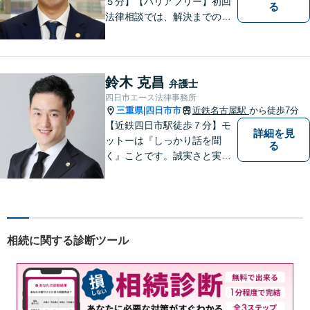
５分】【バリアフリー】初回
る
法律相談では、解決までの流
れ・今後の見通しをお伝えし
ます。お気軽にご相談くださ
い。交通事故 ／ 遺産相続 ／
企業法務・顧問弁護士
鈴木 克昌
弁護士
四日市エース法律事務所
三重県
四日市市
近鉄名古屋駅
から徒歩7分
|
【近鉄四日市駅徒歩７分】モ
詳細を見
ットーは『しっかり話を聞
る
く』ことです。誠実さと実直
さを取り柄に、一つ一つの案
件に真摯に向き合います。離
婚問題／企業法務／労働問題
（使用者側）／交通事故／相
続問題など、幅広く対応。お
相続に関する診断ツール
気軽にご相談ください。