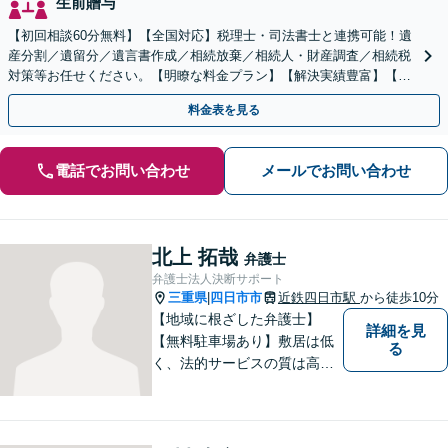
生前贈与
【初回相談60分無料】【全国対応】税理士・司法書士と連携可能！遺
産分割／遺留分／遺言書作成／相続放棄／相続人・財産調査／相続税
対策等お任せください。【明瞭な料金プラン】【解決実績豊富】【電
話相談可】
料金表を見る
電話でお問い合わせ
メールでお問い合わせ
北上 拓哉
弁護士
弁護士法人決断サポート
三重県
四日市市
近鉄四日市駅
から徒歩10分
|
【地域に根ざした弁護士】
詳細を見
【無料駐車場あり】敷居は低
る
く、法的サービスの質は高く
をモットーに、ご相談者の立
場に立って、問題の解決を目
指します。交通事故／借金問