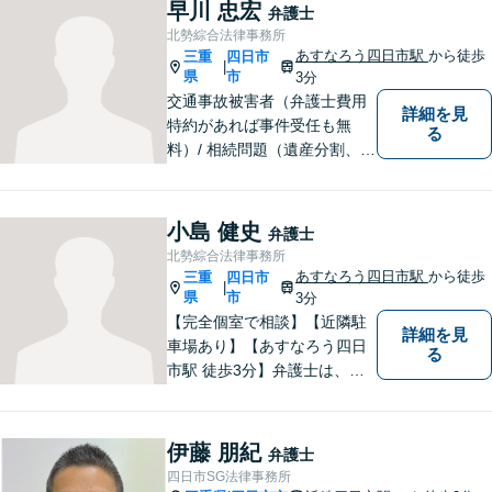
題／離婚問題／相続問題／企
早川 忠宏
弁護士
業法務など、幅広く対応可
北勢綜合法律事務所
能。【明確な料金体系】どう
あすなろう四日市駅
から徒歩
三重
四日市
|
ぞご連絡ください。
県
市
3分
交通事故被害者（弁護士費用
詳細を見
特約があれば事件受任も無
る
料）/ 相続問題（遺産分割、遺
言等）。是非一度ご相談くだ
さい。
小島 健史
弁護士
北勢綜合法律事務所
あすなろう四日市駅
から徒歩
三重
四日市
|
県
市
3分
【完全個室で相談】【近隣駐
詳細を見
車場あり】【あすなろう四日
る
市駅 徒歩3分】弁護士は、依
頼者の方のサポーターです。
わからないことがあれば、何
でも聞いてください。 問題解
伊藤 朋紀
弁護士
決に向かって一緒に頑張りま
四日市SG法律事務所
しょう。