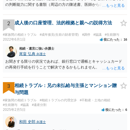
の判断能力に関する書類（周辺の方の陳述書、医師からの聴取書等）
を整え、家裁の鑑定を経る前提で鑑定費用の予納金を用意し、申立て
をしていただければそこから先は進むのではないかと存じます。 ま
た、Aさんの意向を酌みすぎるあまりに後見申立ができない状況にして
2
成人後の口座管理、法的根拠と親への説得方法
いる施設の問題もありますので、当該地域の地域包括支援センターに
ご相談されるのもひとつの方法です。
#家族間の相続トラブル
#成年後見(生前の財産管理)
#調停
#協議
#生前贈与
2022年6月1日
役にたった
16
相続・遺言に強い弁護士
尾畠 弘典
弁護士
お聞きする限りの状況であれば、銀行窓口で通帳とキャッシュカード
の再発行手続を行うことで解決できるかもしれません。
3
相続トラブル：兄の未払給与主張とマンション贈
与問題
#家族間の相続トラブル
#相続トラブルの代理交渉
#不動産・土地の相続
#生前贈与
#協議
#遺産分割
2025年2月5日
役にたった
6
和田 史郎
弁護士