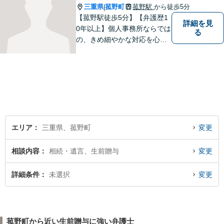
三重県
菰野町
菰野駅
から徒歩5分
|
【菰野駅徒歩5分】【弁護歴1
詳細を見
0年以上】個人事務所ならでは
る
の、きめ細やかな対応を心が
けています。「相談してよか
った」と思っていただけるよ
う、最後まで粘り強く弁護を
行います！【完全個室】
エリア
三重県、菰野町
変更
相談内容
相続・遺言、生前贈与
変更
詳細条件
未選択
変更
菰野町から近い生前贈与に強い弁護士