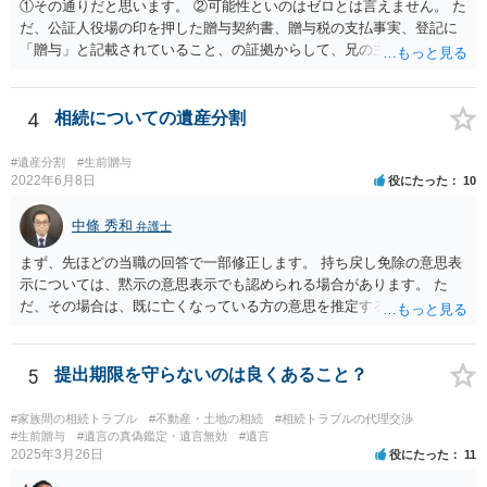
①その通りだと思います。 ②可能性といのはゼロとは言えません。 た
だ、公証人役場の印を押した贈与契約書、贈与税の支払事実、登記に
「贈与」と記載されていること、の証拠からして、兄の主張は通らな
いようには思います。 ③④その通りだと思います。 話し合いで折り合
わなければ、遺産分割調停を申し立てて進めるのがベターのような気
がしますね。
4
相続についての遺産分割
#遺産分割
#生前贈与
2022年6月8日
役にたった
10
中條 秀和
弁護士
まず、先ほどの当職の回答で一部修正します。 持ち戻し免除の意思表
示については、黙示の意思表示でも認められる場合があります。 た
だ、その場合は、既に亡くなっている方の意思を推定することになり
ますので、なかなか立証のハードルは高いと思われます。それゆえ、
持ち戻し免除の意思表示は書面で明確にしておいていただくべきとい
う結論は変わりません。 誤解を与えるような回答でした。失礼しまし
5
提出期限を守らないのは良くあること？
た。 文言については、「〇〇に対する生前贈与による特別受益の持ち
戻しをすべて免除する」というのがオーソドックスなものですが、ご
#家族間の相続トラブル
#不動産・土地の相続
#相続トラブルの代理交渉
心配ならば、弁護士のところに行って、特別受益となりそうな贈与に
#生前贈与
#遺言の真偽鑑定・遺言無効
#遺言
2025年3月26日
役にたった
11
ついて説明した上で、適切な文言についてご相談してみてはいかがで
しょうか。