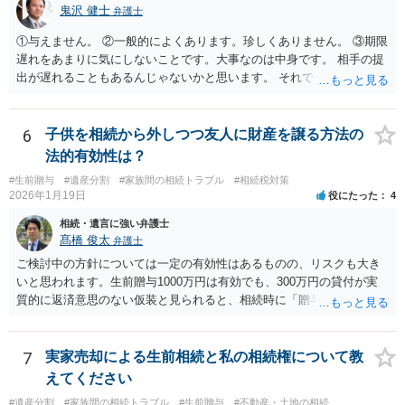
鬼沢 健士
弁護士
①与えません。 ②一般的によくあります。珍しくありません。 ③期限
遅れをあまりに気にしないことです。大事なのは中身です。 相手の提
出が遅れることもあるんじゃないかと思います。 それでもあなた有利
にはなりません。
6
子供を相続から外しつつ友人に財産を譲る方法の
法的有効性は？
#生前贈与
#遺産分割
#家族間の相続トラブル
#相続税対策
2026年1月19日
役にたった
4
相続・遺言に強い弁護士
髙橋 俊太
弁護士
ご検討中の方針については一定の有効性はあるものの、リスクも大き
いと思われます。生前贈与1000万円は有効でも、300万円の貸付が実
質的に返済意思のない仮装と見られると、相続時に「贈与」と評価さ
れ、子から遺留分侵害額請求を受ける可能性があります。 その他の方
法として考えられるものとしては、 ①信託（家族信託・目的信託） 財
産を信託口に移し、受託者（信頼できる友人や専門職）に管理させ、
7
実家売却による生前相続と私の相続権について教
・生存中はあなたの生活費・介護費に優先充当 ・残余を友人や慈善団
えてください
体へ と使途を厳格に指定。相続ではなく信託帰属になるため、子の関
#遺産分割
#家族間の相続トラブル
#生前贈与
#不動産・土地の相続