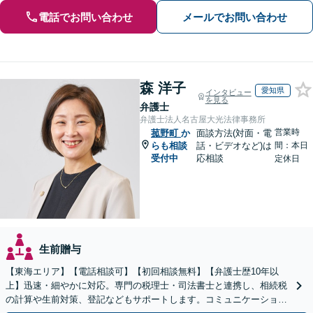
電話でお問い合わせ
メールでお問い合わせ
森 洋子
愛知県
インタビュー
を見る
弁護士
弁護士法人名古屋大光法律事務所
営業時
菰野町
か
面談方法(対面・電
らも相談
話・ビデオなど)は
間：本日
受付中
応相談
定休日
生前贈与
【東海エリア】【電話相談可】【初回相談無料】【弁護士歴10年以
上】迅速・細やかに対応。専門の税理士・司法書士と連携し、相続税
の計算や生前対策、登記などもサポートします。コミュニケーション