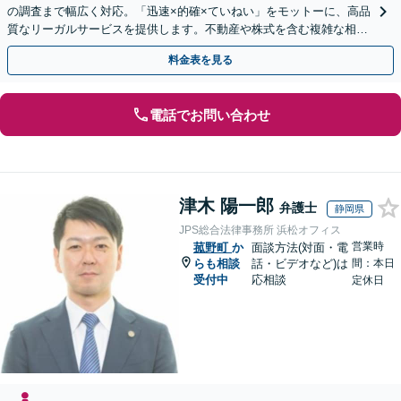
の調査まで幅広く対応。「迅速×的確×ていねい」をモットーに、高品
質なリーガルサービスを提供します。不動産や株式を含む複雑な相続
もお任せください【休日・夜間対応OK】
料金表を見る
電話でお問い合わせ
津木 陽一郎
弁護士
静岡県
JPS総合法律事務所 浜松オフィス
営業時
菰野町
か
面談方法(対面・電
らも相談
話・ビデオなど)は
間：本日
受付中
応相談
定休日