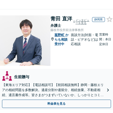
青田 直洋
静岡県
インタビュ
ーを見る
弁護士
藤枝市役所前法律事務所
営業時
菰野町
か
面談方法(対面・電
らも相談
話・ビデオなど)は
間：本日
受付中
応相談
定休日
生前贈与
【東海エリア対応】【電話相談可】【初回相談無料】静岡・藤枝エリ
アの相続問題を多数解決。遺産分割や遺留分、相続放棄、不動産相
続、遺言書作成等。皆さまがつまずいていないか、しっかりとコミュ
ニケーションを取りながらお話を進めます【休日夜間相談可】
料金表を見る