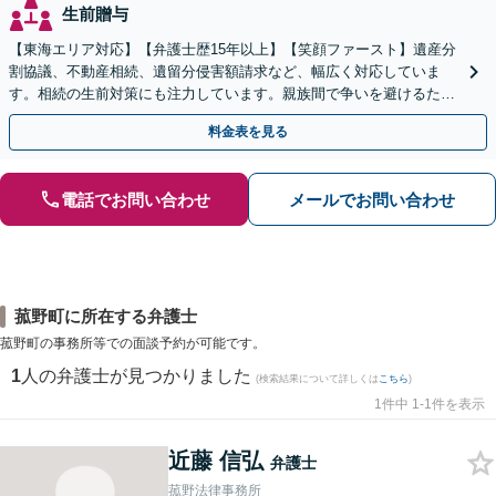
生前贈与
【東海エリア対応】【弁護士歴15年以上】【笑顔ファースト】遺産分
割協議、不動産相続、遺留分侵害額請求など、幅広く対応していま
す。相続の生前対策にも注力しています。親族間で争いを避けるため
にも、お早めにご相談ください。【初回面談無料】
料金表を見る
電話でお問い合わせ
メールでお問い合わせ
菰野町に所在する弁護士
菰野町の事務所等での面談予約が可能です。
1
人の弁護士が見つかりました
(検索結果について詳しくは
こちら
)
1件中 1-1件を表示
近藤 信弘
弁護士
菰野法律事務所