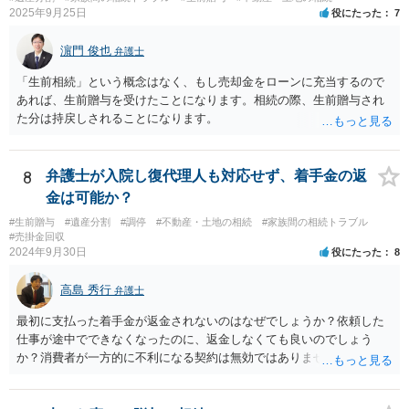
与を大きく排除できます。 ②遺言＋生命保険の組合せ 生活資金は手元
2025年9月25日
役にたった
7
に残し、余剰資金で受取人を友人・団体にした保険を活用。保険金は
相続財産とは別枠で、遺留分対策にも有効と思われます。 ③負担付死
濵門 俊也
弁護士
因贈与 「介護・見守り等を条件に、死亡時に財産を渡す」契約。条件
不履行なら無効にでき、老後の安心を担保できます。 ④ 寄附予約＋解
「生前相続」という概念はなく、もし売却金をローンに充当するので
除条件 慈善団体への寄附を予約しつつ、資金不足時は解除できる条項
あれば、生前贈与を受けたことになります。相続の際、生前贈与され
を設定。 などがあり得るかと思われます。
た分は持戻しされることになります。
8
弁護士が入院し復代理人も対応せず、着手金の返
金は可能か？
#生前贈与
#遺産分割
#調停
#不動産・土地の相続
#家族間の相続トラブル
#売掛金回収
2024年9月30日
役にたった
8
高島 秀行
弁護士
最初に支払った着手金が返金されないのはなぜでしょうか？依頼した
仕事が途中でできなくなったのに、返金しなくても良いのでしょう
か？消費者が一方的に不利になる契約は無効ではありませんか？
着手金は、前の弁護士が倒れるまでにやった仕事に応じて清算する義
務があると思います。 倒れた弁護士が所属する弁護士会に相談さ