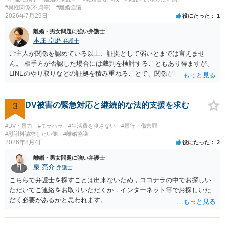
#異性関係(不貞等)
#離婚協議
2026年7月29日
役にたった
1
離婚・男女問題に強い弁護士
本庄 卓磨
弁護士
ご主人が関係を認めている以上、証拠として弱いとまでは言えませ
ん。 相手方が否認した場合には裁判を検討することもあり得ますが、
LINEのやり取りなどの証拠を積み重ねることで、関係が認定される余
地は十分にあります。 ただし、手元の証拠でどこまで認定できるかは
個別の事情によりますので、お早めに弁護士に相談されることをおす
すめします。
3
DV被害の緊急対応と継続的な法的支援を求む
#DV・暴力
#モラハラ
#生活費を渡さない
#暴行・傷害罪
#慰謝料請求したい側
#離婚協議
2026年8月4日
役にたった
2
離婚・男女問題に強い弁護士
泉 亮介
弁護士
こちらで弁護士を探すことは出来ないため，ココナラの中でお探しい
ただいてご連絡をお取りいただくか，インターネット等でお探しいた
だく必要があるかと思われます。