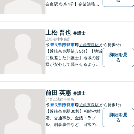
奈良駅 徒歩4分】企業法務／
交通事故／遺言・相続／家事
関係など幅広く対応。法律問
題の「入口」から、必要な情
報をご提供します！少しでも
上松 晋也
弁護士
疑問をお持ちの方は、まずご
上松法律事務所
相談を！
奈良県
奈良市
近鉄奈良駅
から徒歩5分
|
【近鉄奈良駅徒歩5分】【地域
詳細を見
に根差した弁護士】地域の皆
る
様が安心して暮らせるように
力を尽くします。離婚問題／
相続問題／労働問題／不動産
問題／刑事事件など、幅広く
対応します。【夜間／休日対
前田 英憲
弁護士
応可】法律トラブルでお悩み
アダム法律事務所
の方は、お気軽にご相談くだ
奈良県
奈良市
近鉄奈良駅
から徒歩1分
|
さい。
【近鉄奈良駅30秒】相続や離
詳細を見
婚、交通事故、金銭トラブ
る
ル、刑事事件など、日常の中
で突然起こる法律問題に幅広