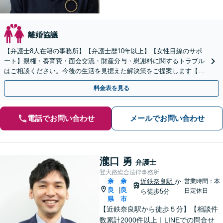
離婚協議
【弁護士8人在籍の事務所】【弁護士歴10年以上】【女性目線のサポ
ート】親権・養育費・面会交流・財産分与・慰謝料に関するトラブル
はご相談ください。今後の生活を見据えた解決策をご提案します【近
鉄奈良駅4分】【夜間・休日の相談可能】
料金表を見る
電話でお問い合わせ
メールでお問い合わせ
瀧口 勇
弁護士
登大路総合法律事務所
奈
奈
近鉄奈良駅
か
営業時間：本
良
良
|
日定休日
ら徒歩5分
県
市
【近鉄奈良駅から徒歩５分】【相談件
数累計2000件以上｜LINEでの問合せ