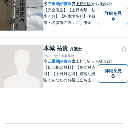
三重県
伊賀市
上野市駅
から徒歩4分
|
【完全個室】【上野市駅 徒
詳細を見
歩４分】【駐車場あり】伊賀
る
市・名張市の方々に、借金、
交通事故の問題から、離婚・
男女問題、相続、労働の問題
まで、幅広い分野でご対応さ
本城 祐貴
せていただきますので、一人
弁護士
で悩まずに、なんでもご相談
伊賀中央法律事務所
ください
三重県
伊賀市
上野市駅
から徒歩2分
|
【初回相談無料】【夜間対応
詳細を見
可】【土日対応可】豊富な経
る
験であなたのお役に立ちま
す。あなたのその悩みは法的
措置で解決できるかもしれま
せん。ぜひご相談ください。