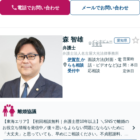
電話でお問い合わせ
メールでお問い合わせ
森 智雄
愛知県
インタビュー
を見る
弁護士
弁護士法人名古屋大光法律事務所
営業時
伊賀市
か
面談方法(対面・電
らも相談
話・ビデオなど)は
間：本日
受付中
応相談
定休日
離婚協議
【東海エリア】【初回相談無料｜弁護士歴10年以上】＼SNSで離婚の
お役立ち情報を発信中／後々思いもよらない問題にならないために
「大丈夫」と思っていても、早めにご相談ください。不貞慰謝料、養