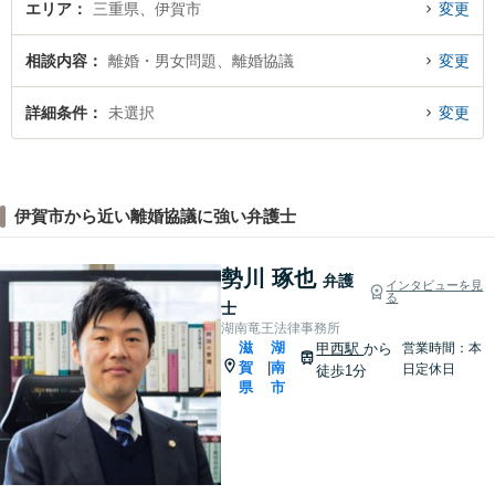
エリア
三重県、伊賀市
変更
相談内容
離婚・男女問題、離婚協議
変更
詳細条件
未選択
変更
伊賀市から近い離婚協議に強い弁護士
勢川 琢也
弁護
インタビューを見
る
士
湖南竜王法律事務所
滋
湖
甲西駅
から
営業時間：本
賀
南
|
日定休日
徒歩1分
県
市