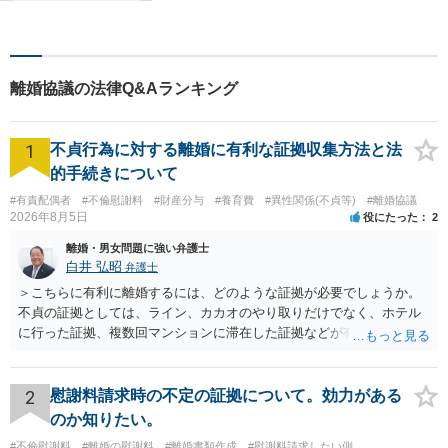
く対応しています。奈良県で
弁護士をお探しの方は、まず
はお気軽にご相談ください。
【初回相談料60分5,500円】
離婚協議の法律Q&Aランキング
【分かりやすい説明】
1
不貞行為に対する離婚に有利な証拠収集方法と法
的手続きについて
#有責配偶者
#不倫慰謝料
#財産分与
#養育費
#異性関係(不貞等)
#離婚協議
2026年8月5日
役にたった
2
離婚・男女問題に強い弁護士
白井 弘昭
弁護士
＞こちらに有利に離婚するには、どのような証拠が必要でしょうか。
不貞の証拠としては、ライン、カカオのやり取りだけでなく、ホテル
に行った証拠、複数回マンションに滞在した証拠などが有効です。 不
貞の証拠があれば、離婚をさらに有利に進める（離婚したい時期に離
婚する、慰謝料をとるなど）ことができると思われます。 ただし、不
貞発覚後、長期間同居を続けると、不貞を許したとの評価につながる
2
慰謝料請求時の不定の証拠について。効力がある
場合がありますので、ご注意ください。 以上、ご参考まで。
のか知りたい。
#不倫慰謝料
#離婚の慰謝料
#離婚書類作成
#慰謝料請求したい側