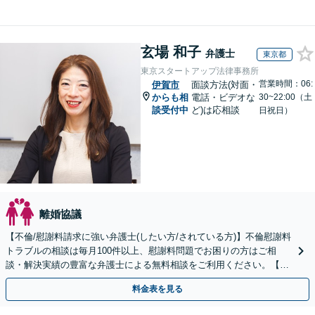
玄場 和子
弁護士
東京都
東京スタートアップ法律事務所
営業時間：06:
伊賀市
面談方法(対面・
からも相
電話・ビデオな
30~22:00（土
談受付中
ど)は応相談
日祝日）
離婚協議
【不倫/慰謝料請求に強い弁護士(したい方/されている方)】不倫慰謝料
トラブルの相談は毎月100件以上、慰謝料問題でお困りの方はご相
談・解決実績の豊富な弁護士による無料相談をご利用ください。【初
回相談０円(電話)】【全国対応】
料金表を見る