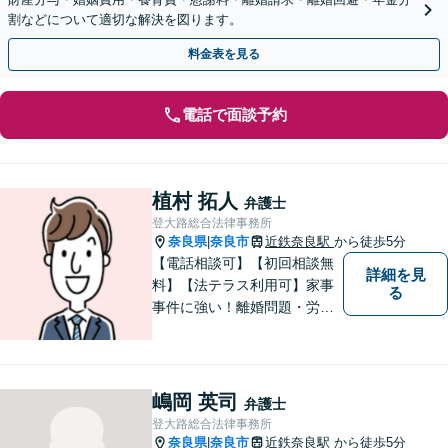
割などについて適切な解決を図ります。
料金表を見る
電話で面談予約
植村 拓人
弁護士
登大路総合法律事務所
奈良県
奈良市
近鉄奈良駅
から徒歩5分
|
【電話相談可】【初回相談無
詳細を見
料】【法テラス利用可】家事
る
事件に強い！離婚問題・労働
問題・借金トラブルなど幅広
く解決。丁寧なサポート＆親
身な姿勢を心がけて対応！相
談しやすい弁護士を目指す
嶋岡 英司
弁護士
【夜間・休日面談可】【完全
登大路総合法律事務所
個室】【近鉄奈良駅5分】
奈良県
奈良市
近鉄奈良駅
から徒歩5分
|