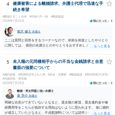
4
健康被害による離婚請求、弁護士代理で迅速な手
続き希望
#離婚すること自体
#性格の不一致
#離婚協議
2026年7月21日
役にたった
1
鬼沢 健士
弁護士
ここは質問と回答をするコーナーなので、依頼を前提としたやりとり
に関しては、 個別の弁護士とのやりとりをおすすめします。
5
未入籍の元同棲相手からの不当な金銭請求と合意
書面の強要について
#婚約破棄
#慰謝料請求された側
#借金・浪費癖
#離婚協議
#異性関係(不貞等)
#内縁関係・事実婚
2026年7月16日
役にたった
1
離婚・男女問題に強い弁護士
泉 亮介
弁護士
明確な合意ができていないとなると、退去後の家賃、退去違約金や修
繕費用等をこちらが負担する理由はないように思われます。 仮に婚約
が成立していたとなると、不貞慰謝料については請求される可能性が