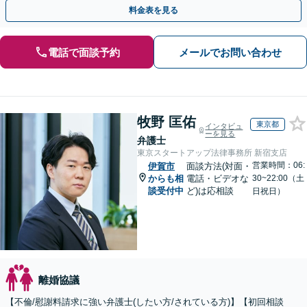
育費、財産分与、DV、モラハラなど【出張相談可】
料金表を見る
電話で面談予約
メールでお問い合わせ
牧野 匡佑
東京都
インタビュ
ーを見る
弁護士
東京スタートアップ法律事務所 新宿支店
営業時間：06:
伊賀市
面談方法(対面・
からも相
電話・ビデオな
30~22:00（土
談受付中
ど)は応相談
日祝日）
離婚協議
【不倫/慰謝料請求に強い弁護士(したい方/されている方)】【初回相談