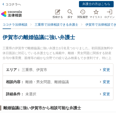
弁護士の方はこちら
ココナラへ
投稿する
探す
閲覧履歴
マイリスト
ログイン
ココナラ法律相談
三重県で法律相談できる弁護士
伊賀市で法律相談で
伊賀市の離婚協議に強い弁護士
三重県の伊賀市で離婚協議に強い弁護士が2名見つかりました。初回面談無料や
休日面談に対応している弁護士なども掲載中。離婚・男女問題に関係する財産
分与や養育費、親権等の細かな分野での絞り込み検索もでき便利です。特に上
野法律事務所の米田 義弘弁護士や伊賀中央法律事務所の本城 祐貴弁護士のプロ
フィール情報や弁護士費用、強みなどが注目されています。『伊賀市で土日や
エリア
三重県、伊賀市
変更
夜間に発生した離婚協議のトラブルを今すぐに弁護士に相談したい』『離婚協
議のトラブル解決の実績豊富な近くの弁護士を検索したい』『初回相談無料で
相談内容
離婚・男女問題、離婚協議
変更
離婚協議を法律相談できる伊賀市内の弁護士に相談予約したい』などでお困り
の相談者さんにおすすめです。
詳細条件
未選択
変更
離婚協議に強い伊賀市から相談可能な弁護士