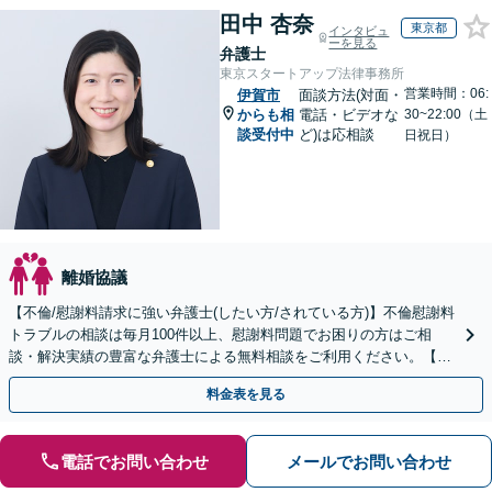
田中 杏奈
東京都
インタビュ
ーを見る
弁護士
東京スタートアップ法律事務所
営業時間：06:
伊賀市
面談方法(対面・
からも相
電話・ビデオな
30~22:00（土
談受付中
ど)は応相談
日祝日）
離婚協議
【不倫/慰謝料請求に強い弁護士(したい方/されている方)】不倫慰謝料
トラブルの相談は毎月100件以上、慰謝料問題でお困りの方はご相
談・解決実績の豊富な弁護士による無料相談をご利用ください。【不
倫相談は初回0円】【全国対応】
料金表を見る
電話でお問い合わせ
メールでお問い合わせ