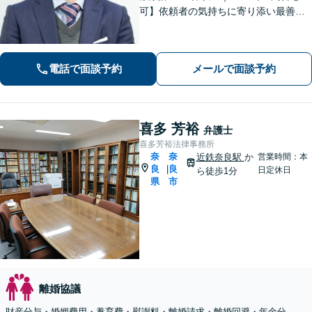
可】依頼者の気持ちに寄り添い最善の
解決策をご提案します。交通事故・相
続・借金・など幅広く対応【オンライ
ン法律相談可能】
電話で面談予約
メールで面談予約
喜多 芳裕
弁護士
喜多芳裕法律事務所
奈
奈
近鉄奈良駅
か
営業時間：本
良
良
|
日定休日
ら徒歩1分
県
市
離婚協議
財産分与・婚姻費用・養育費・慰謝料・離婚請求・離婚回避・年金分