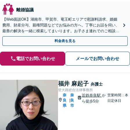
離婚協議
【Web面談OK】湖南市、甲賀市、竜王町エリアで慰謝料請求、婚姻
費用、財産分与、親権問題などでお悩みの方へ。丁寧にお話を伺い、
最善の解決を一緒に模索してまいります。お子さま連れでのご相談も
可能です【出張相談OK】【甲西駅1分】
料金表を見る
電話でお問い合わせ
メールでお問い合わせ
福井 麻起子
弁護士
登大路総合法律事務所
奈
奈
近鉄奈良駅
か
営業時間：本
良
良
|
日定休日
ら徒歩5分
県
市