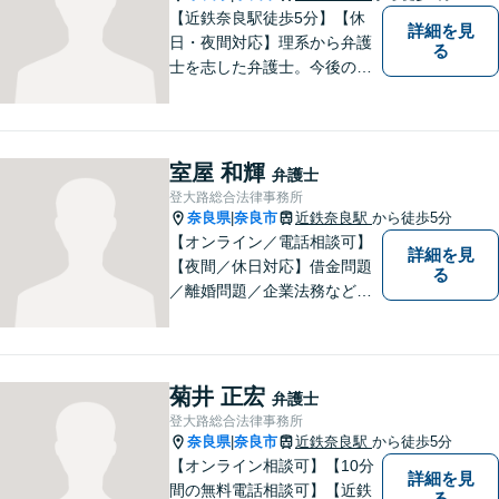
【近鉄奈良駅徒歩5分】【休
詳細を見
日・夜間対応】理系から弁護
る
士を志した弁護士。今後の生
活や人間関係など、広い視野
を持って弁護いたします。お
困りごとがあれば、お気軽に
無料相談をご利用ください。
室屋 和輝
弁護士
【Zoom相談可】
登大路総合法律事務所
奈良県
奈良市
近鉄奈良駅
から徒歩5分
|
【オンライン／電話相談可】
詳細を見
【夜間／休日対応】借金問題
る
／離婚問題／企業法務など幅
広く対応。皆さまが抱える
様々な問題を解決するお手伝
いをすることはもちろん、皆
さまに安心を与えることを目
菊井 正宏
弁護士
指します。【地域に根差した
登大路総合法律事務所
弁護士】まずはお気軽にご相
奈良県
奈良市
近鉄奈良駅
から徒歩5分
|
談ください。
【オンライン相談可】【10分
詳細を見
間の無料電話相談可】【近鉄
る