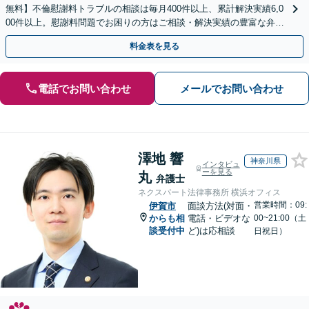
無料】不倫慰謝料トラブルの相談は毎月400件以上、累計解決実績6,0
00件以上。慰謝料問題でお困りの方はご相談・解決実績の豊富な弁護
士による無料相談をご利用ください。
料金表を見る
電話でお問い合わせ
メールでお問い合わせ
澤地 響
神奈川県
インタビュ
ーを見る
丸
弁護士
ネクスパート法律事務所 横浜オフィス
営業時間：09:
伊賀市
面談方法(対面・
からも相
電話・ビデオな
00~21:00（土
談受付中
ど)は応相談
日祝日）