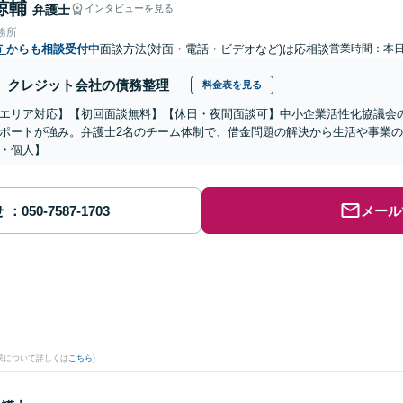
諒輔
弁護士
インタビューを見る
務所
市
からも相談受付中
面談方法(対面・電話・ビデオなど)は応相談
営業時間：本
クレジット会社の債務整理
料金表を見る
エリア対応】【初回面談無料】【休日・夜間面談可】中小企業活性化協議会
ポートが強み。弁護士2名のチーム体制で、借金問題の解決から生活や事業
・個人】
せ
メール
果について詳しくは
こちら
)