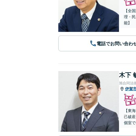
【全国
理・民
能】
電話でお問い合わ
木下 
旭合同法
伊賀
【東海
己破産
個室で