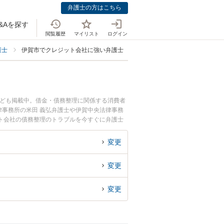
弁護士の方はこちら
&Aを探す
閲覧履歴
マイリスト
ログイン
護士
伊賀市でクレジット会社に強い弁護士
なども掲載中。借金・債務整理に関係する消費者
事務所の米田 義弘弁護士や伊賀中央法律事務
ト会社の債務整理のトラブルを今すぐに弁護士
ト会社の債務整理を法律相談できる伊賀市内の弁
変更
変更
変更