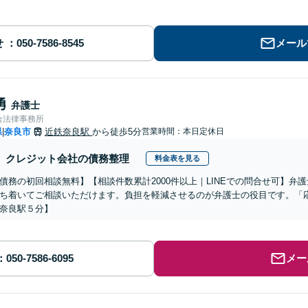
せ
メール
勇
弁護士
合法律事務所
県
奈良市
近鉄奈良駅
から徒歩5分
営業時間：本日定休日
|
クレジット会社の債務整理
料金表を見る
債務の初回相談無料】【相談件数累計2000件以上｜LINEでの問合せ可】弁
ち着いてご相談いただけます。負担を軽減させるのが弁護士の役目です。「
奈良駅５分】
メー