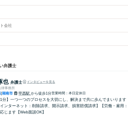
ト会社
い弁護士
琢也
弁護士
インタビューを見る
法律事務所
県
湖南市
甲西駅
から徒歩1分
営業時間：本日定休日
|
1分】一つ一つのプロセスを大切にし、解決まで共に歩んでまいります
インターネット：削除請求、開示請求、損害賠償請求】【労働・雇用：
応じます【Web面談OK】