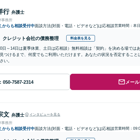
洋行
弁護士
律事務所
市
からも相談受付中
面談方法(対面・電話・ビデオなど)は応相談
営業時間：本
クレジット会社の債務整理
料金表を見る
10日～14日は夏季休業、土日は応相談）無料相談は「契約」を決める場では
見つけるまで、何度でもご利用いただけます。あなたの状況を否定すること
さい。
メール
宗文
弁護士
インタビューを見る
律事務所
市
からも相談受付中
面談方法(対面・電話・ビデオなど)は応相談
営業時間：09: