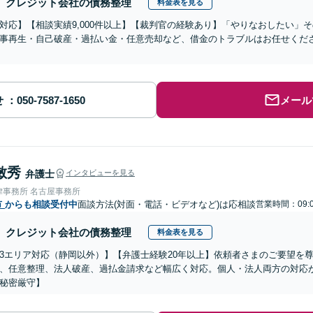
クレジット会社の債務整理
料金表を見る
対応】【相談実績9,000件以上】【裁判官の経験あり】「やりなおしたい」
事再生・自己破産・過払い金・任意売却など、借金のトラブルはお任せくだ
せ
メール
敏秀
弁護士
インタビューを見る
律事務所 名古屋事務所
市
からも相談受付中
面談方法(対面・電話・ビデオなど)は応相談
営業時間：09:
クレジット会社の債務整理
料金表を見る
3エリア対応（静岡以外）】【弁護士経験20年以上】依頼者さまのご要望を
、任意整理、法人破産、過払金請求など幅広く対応。個人・法人両方の対応
秘密厳守】