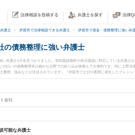
法律相談を投稿する
弁護士を探す
法律Q
弁護士
伊賀市で法律相談できる弁護士
伊賀市で借金・債務整理に強い弁
社の債務整理に強い弁護士
強い弁護士が2名見つかりました。初回面談無料や休日面談に対応している弁護士
リボ払いの債務整理等の細かな分野での絞り込み検索もでき便利です。特に上野法律
護士費用、強みなどが注目されています。『伊賀市で土日や夜間に発生したクレジッ
トラブル解決の実績豊富な近くの弁護士を検索したい』『初回相談無料でクレジッ
さんにおすすめです。
ト会社
談可能な弁護士