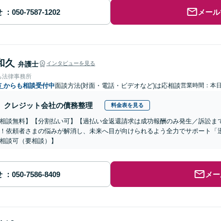
せ
メール
和久
弁護士
インタビューを見る
ち法律事務所
市
からも相談受付中
面談方法(対面・電話・ビデオなど)は応相談
営業時間：本
クレジット会社の債務整理
料金表を見る
相談無料】【分割払い可】【過払い金返還請求は成功報酬のみ発生／訴訟ま
！依頼者さまの悩みが解消し、未来へ目が向けられるよう全力でサポート「
相談可（要相談）】
せ
メー