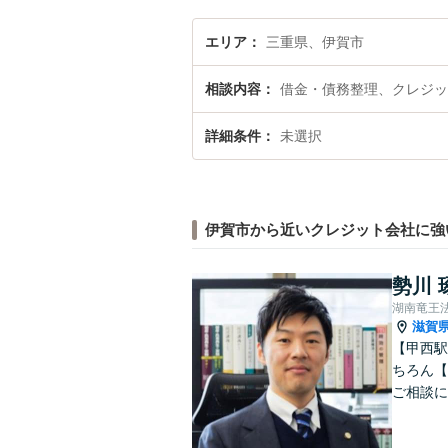
エリア
三重県、伊賀市
相談内容
借金・債務整理、クレジッ
詳細条件
未選択
伊賀市から近いクレジット会社に強
勢川 
湖南竜王
滋賀
【甲西駅
ちろん【
ご相談に