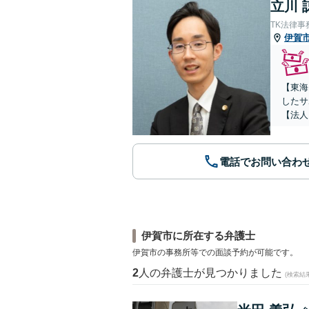
立川 
TK法律事
伊賀
【東海
したサ
【法人
電話でお問い合わ
伊賀市に所在する弁護士
伊賀市の事務所等での面談予約が可能です。
2
人の弁護士が見つかりました
(検索結