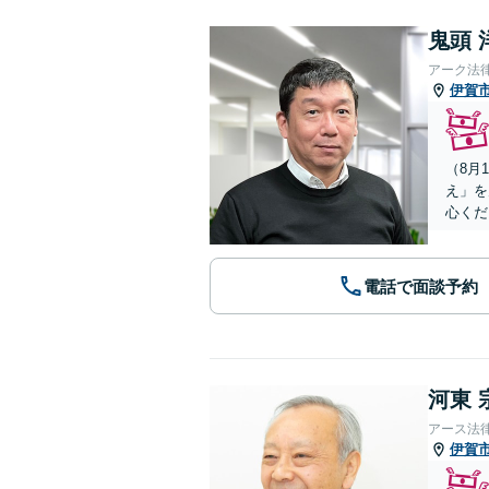
鬼頭 
アーク法
伊賀
（8月
え」を
心くだ
電話で面談予約
河東 
アース法
伊賀