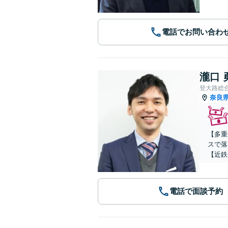
電話でお問い合わ
瀧口 
登大路総
奈良
【多重
スで落
【近鉄
電話で面談予約