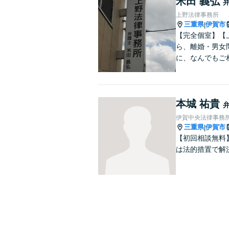
米田 義弘
上野法律事務所
三重県
伊賀市
|
【完全個室】【
ら、離婚・男女
に、なんでもご
本城 祐貴
伊賀中央法律事務
三重県
伊賀市
|
【初回相談無料
は法的措置で解