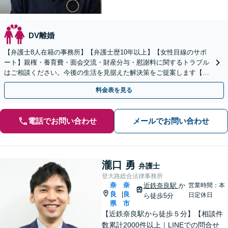
DV離婚
【弁護士8人在籍の事務所】【弁護士歴10年以上】【女性目線のサポ
ート】親権・養育費・面会交流・財産分与・慰謝料に関するトラブル
はご相談ください。今後の生活を見据えた解決策をご提案します【近
鉄奈良駅4分】【夜間・休日の相談可能】
料金表を見る
電話でお問い合わせ
メールでお問い合わせ
瀧口 勇
弁護士
登大路総合法律事務所
奈
奈
近鉄奈良駅
か
営業時間：本
良
良
|
日定休日
ら徒歩5分
県
市
【近鉄奈良駅から徒歩５分】【相談件
数累計2000件以上｜LINEでの問合せ