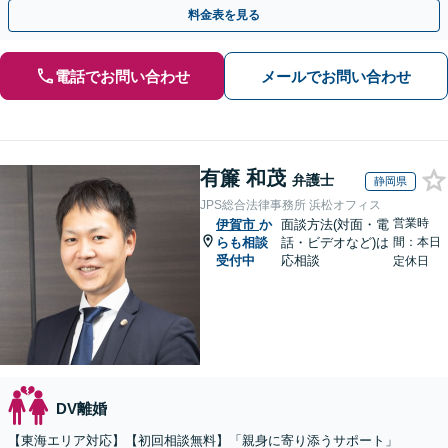
倫相談は初回0円】【全国対応】
料金表を見る
電話でお問い合わせ
メールでお問い合わせ
有簾 和茂
弁護士
静岡県
JPS総合法律事務所 浜松オフィス
営業時
伊賀市
か
面談方法(対面・電
らも相談
話・ビデオなど)は
間：本日
受付中
応相談
定休日
DV離婚
【東海エリア対応】【初回相談無料】「親身に寄り添うサポート」