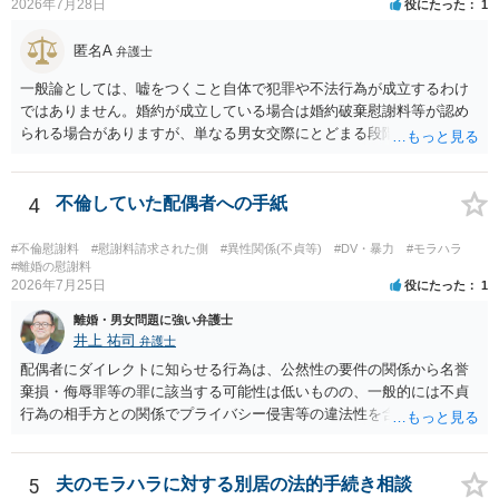
2026年7月28日
役にたった
1
匿名A
弁護士
一般論としては、嘘をつくこと自体で犯罪や不法行為が成立するわけ
ではありません。婚約が成立している場合は婚約破棄慰謝料等が認め
られる場合がありますが、単なる男女交際にとどまる段階の場合、独
身偽装その他貞操権侵害事案は別として、信頼関係破壊行為について
慰謝料は生じないことが多いと思われます。 お怒りはごもっともです
が、仮に交際を進めたとしても後に相手を信頼できなくなる可能性が
4
不倫していた配偶者への手紙
高かったということですので、むしろ結婚しなくてよかったと割り切
って、交際を終わらせるのがよいと思います。
#不倫慰謝料
#慰謝料請求された側
#異性関係(不貞等)
#DV・暴力
#モラハラ
#離婚の慰謝料
2026年7月25日
役にたった
1
離婚・男女問題に強い弁護士
井上 祐司
弁護士
配偶者にダイレクトに知らせる行為は、公然性の要件の関係から名誉
棄損・侮辱罪等の罪に該当する可能性は低いものの、一般的には不貞
行為の相手方との関係でプライバシー侵害等の違法性を含む行為で
す。 そのため、そのことを知った相手方の夫婦関係への影響が大きい
ため、弁護士としては推奨しないことが一般的かと思います。
5
夫のモラハラに対する別居の法的手続き相談