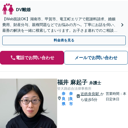
DV離婚
【Web面談OK】湖南市、甲賀市、竜王町エリアで慰謝料請求、婚姻
費用、財産分与、親権問題などでお悩みの方へ。丁寧にお話を伺い、
最善の解決を一緒に模索してまいります。お子さま連れでのご相談も
可能です【出張相談OK】【甲西駅1分】
料金表を見る
電話でお問い合わせ
メールでお問い合わせ
福井 麻起子
弁護士
登大路総合法律事務所
奈
奈
近鉄奈良駅
か
営業時間：本
良
良
|
日定休日
ら徒歩5分
県
市