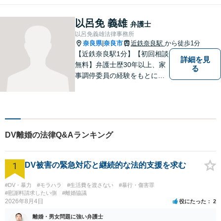
弁護士をお探しの方は、まず
はお気軽にご相談ください。
以呂免 義雄
弁護士
【初回相談料60分5,500円】
以呂免義雄法律事務所
【分かりやすい説明】
奈良県
奈良市
近鉄奈良駅
から徒歩1分
|
【近鉄奈良駅1分】【初回相談
詳細を見
無料】弁護士歴30年以上、家
る
事調停委員の経験をもとに複
雑な相続問題も依頼者様の状
況に合わせ、適切なアドバイ
スをご提供いたします。相続
発生前のご相談も受け付けて
おります。【電話相談可】
DV離婚の法律Q&Aランキング
1
DV被害の緊急対応と継続的な法的支援を求む
#DV・暴力
#モラハラ
#生活費を渡さない
#暴行・傷害罪
#慰謝料請求したい側
#離婚協議
2026年8月4日
役にたった
2
離婚・男女問題に強い弁護士