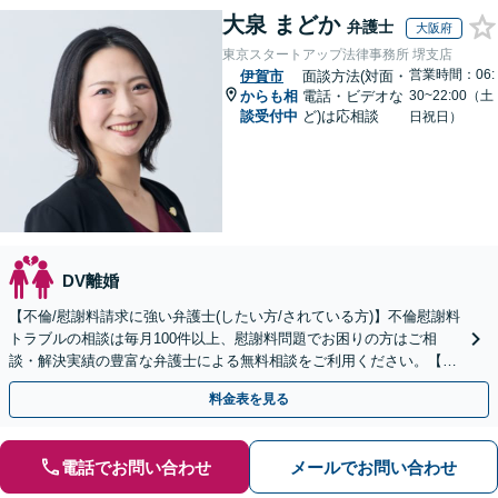
大泉 まどか
弁護士
大阪府
東京スタートアップ法律事務所 堺支店
営業時間：06:
伊賀市
面談方法(対面・
からも相
電話・ビデオな
30~22:00（土
談受付中
ど)は応相談
日祝日）
DV離婚
【不倫/慰謝料請求に強い弁護士(したい方/されている方)】不倫慰謝料
トラブルの相談は毎月100件以上、慰謝料問題でお困りの方はご相
談・解決実績の豊富な弁護士による無料相談をご利用ください。【不
倫相談は初回0円】【全国対応】
料金表を見る
電話でお問い合わせ
メールでお問い合わせ