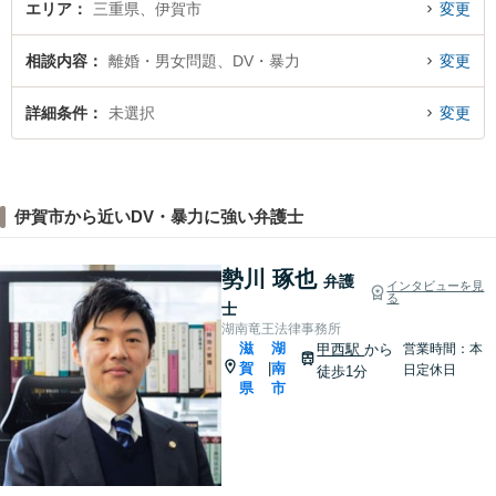
エリア
三重県、伊賀市
変更
相談内容
離婚・男女問題、DV・暴力
変更
詳細条件
未選択
変更
伊賀市から近いDV・暴力に強い弁護士
勢川 琢也
弁護
インタビューを見
る
士
湖南竜王法律事務所
滋
湖
甲西駅
から
営業時間：本
賀
南
|
日定休日
徒歩1分
県
市