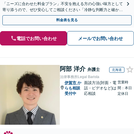
「ニーズに合わせた料金プラン」不安を抱える方の心強い味方として
寄り添うので、ぜひ安心してご相談ください「冷静な判断力と確かな
交渉力で、あなたの権利を守ります」【休日・夜間相談可】
料金表を見る
電話でお問い合わせ
メールでお問い合わせ
阿部 洋介
弁護士
北海道
法律事務所Legal Barista
営業時
伊賀市
か
面談方法(対面・電
らも相談
話・ビデオなど)は
間：本日
受付中
応相談
定休日