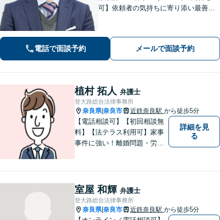
可】依頼者の気持ちに寄り添い最善の
解決策をご提案します。交通事故・相
続・借金・など幅広く対応【オンライ
ン法律相談可能】
電話で面談予約
メールで面談予約
植村 拓人
弁護士
登大路総合法律事務所
奈良県
奈良市
近鉄奈良駅
から徒歩5分
|
【電話相談可】【初回相談無
詳細を見
料】【法テラス利用可】家事
る
事件に強い！離婚問題・労働
問題・借金トラブルなど幅広
く解決。丁寧なサポート＆親
身な姿勢を心がけて対応！相
談しやすい弁護士を目指す
室屋 和輝
弁護士
【夜間・休日面談可】【完全
登大路総合法律事務所
個室】【近鉄奈良駅5分】
奈良県
奈良市
近鉄奈良駅
から徒歩5分
|
【オンライン／電話相談可】