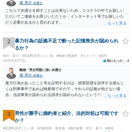
泉 亮介
弁護士
こちらで弁護士を探すことは出来ないため，ココナラの中でお探しい
ただいてご連絡をお取りいただくか，インターネット等でお探しいた
だく必要があるかと思われます。
2
暴力行為の証拠不足で酔った記憶喪失が認められ
るか？
#DV・暴力
#慰謝料請求したい側
#離婚の慰謝料
#モラハラ
#裁判
2026年8月3日
役にたった
2
離婚・男女問題に強い弁護士
泉 亮介
弁護士
暴力行為があったこと等を証明するのは，損害賠償を請求する側もし
くは刑事事件であれば検察側ですので，それらの証拠が殆どない場
合，当該事実が認められる請求が認められないという可能性はあるで
しょう。
3
男性が勝手に婚約者と紹介、法的対処は可能です
か？
#慰謝料請求したい側
#内縁関係・事実婚
#婚約破棄
#DV・暴力
#親権