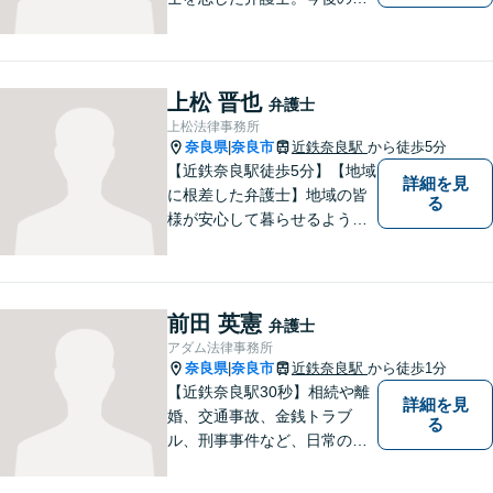
活や人間関係など、広い視野
を持って弁護いたします。お
困りごとがあれば、お気軽に
無料相談をご利用ください。
上松 晋也
弁護士
【Zoom相談可】
上松法律事務所
奈良県
奈良市
近鉄奈良駅
から徒歩5分
|
【近鉄奈良駅徒歩5分】【地域
詳細を見
に根差した弁護士】地域の皆
る
様が安心して暮らせるように
力を尽くします。離婚問題／
相続問題／労働問題／不動産
問題／刑事事件など、幅広く
対応します。【夜間／休日対
前田 英憲
弁護士
応可】法律トラブルでお悩み
アダム法律事務所
の方は、お気軽にご相談くだ
奈良県
奈良市
近鉄奈良駅
から徒歩1分
|
さい。
【近鉄奈良駅30秒】相続や離
詳細を見
婚、交通事故、金銭トラブ
る
ル、刑事事件など、日常の中
で突然起こる法律問題に幅広
く対応しています。奈良県で