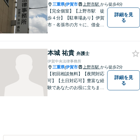
三重県
伊賀市
上野市駅
から徒歩4分
|
【完全個室】【上野市駅 徒
詳細を見
歩４分】【駐車場あり】伊賀
る
市・名張市の方々に、借金、
交通事故の問題から、離婚・
男女問題、相続、労働の問題
まで、幅広い分野でご対応さ
本城 祐貴
せていただきますので、一人
弁護士
で悩まずに、なんでもご相談
伊賀中央法律事務所
ください
三重県
伊賀市
上野市駅
から徒歩2分
|
【初回相談無料】【夜間対応
詳細を見
可】【土日対応可】豊富な経
る
験であなたのお役に立ちま
す。あなたのその悩みは法的
措置で解決できるかもしれま
せん。ぜひご相談ください。