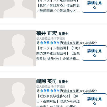
詳細を見
【夜間／休日対応】借金問題
る
／離婚問題／企業法務など幅
広く対応。皆さまが抱える
様々な問題を解決するお手伝
いをすることはもちろん、皆
さまに安心を与えることを目
菊井 正宏
弁護士
指します。【地域に根差した
登大路総合法律事務所
弁護士】まずはお気軽にご相
奈良県
奈良市
近鉄奈良駅
から徒歩5分
|
談ください。
【オンライン相談可】【10分
詳細を見
間の無料電話相談可】【近鉄
る
奈良駅 徒歩4分】企業法務／
交通事故／遺言・相続／家事
関係など幅広く対応。法律問
題の「入口」から、必要な情
報をご提供します！少しでも
嶋岡 英司
弁護士
疑問をお持ちの方は、まずご
登大路総合法律事務所
相談を！
奈良県
奈良市
近鉄奈良駅
から徒歩5分
|
【近鉄奈良駅徒歩5分】【休
詳細を見
日・夜間対応】理系から弁護
る
士を志した弁護士。今後の生