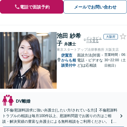
電話で面談予約
メールでお問い合わせ
池田 紗希
大阪府
インタビュ
ーを見る
子
弁護士
東京スタートアップ法律事務所 大阪支店
営業時間：06:
伊賀市
面談方法(対面・
からも相
電話・ビデオな
30~22:00（土
談受付中
ど)は応相談
日祝日）
DV離婚
【不倫/慰謝料請求に強い弁護士(したい方/されている方)】不倫慰謝料
トラブルの相談は毎月100件以上、慰謝料問題でお困りの方はご相
談・解決実績の豊富な弁護士による無料相談をご利用ください。【不