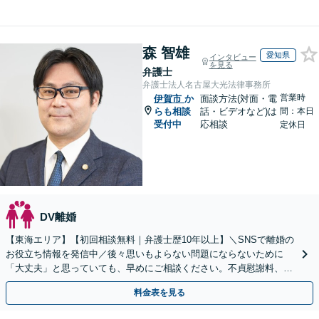
森 智雄
愛知県
インタビュー
を見る
弁護士
弁護士法人名古屋大光法律事務所
営業時
伊賀市
か
面談方法(対面・電
らも相談
話・ビデオなど)は
間：本日
受付中
応相談
定休日
DV離婚
【東海エリア】【初回相談無料｜弁護士歴10年以上】＼SNSで離婚の
お役立ち情報を発信中／後々思いもよらない問題にならないために
「大丈夫」と思っていても、早めにご相談ください。不貞慰謝料、養
育費、財産分与、DV、モラハラなど【出張相談可】
料金表を見る