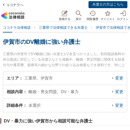
弁護士の方はこちら
ココナラへ
投稿する
探す
閲覧履歴
マイリスト
ログイン
ココナラ法律相談
三重県で法律相談できる弁護士
伊賀市で法律相談で
伊賀市のDV離婚に強い弁護士
三重県の伊賀市でDV離婚に強い弁護士が2名見つかりました。初回面談無料や
休日面談に対応している弁護士なども掲載中。離婚・男女問題に関係する財産
分与や養育費、親権等の細かな分野での絞り込み検索もでき便利です。特に上
野法律事務所の米田 義弘弁護士や伊賀中央法律事務所の本城 祐貴弁護士のプロ
フィール情報や弁護士費用、強みなどが注目されています。『伊賀市で土日や
エリア
三重県、伊賀市
変更
夜間に発生したDV離婚のトラブルを今すぐに弁護士に相談したい』『DV離婚
のトラブル解決の実績豊富な近くの弁護士を検索したい』『初回相談無料でDV
相談内容
離婚・男女問題、DV・暴力
変更
離婚を法律相談できる伊賀市内の弁護士に相談予約したい』などでお困りの相
談者さんにおすすめです。
詳細条件
未選択
変更
DV・暴力に強い伊賀市から相談可能な弁護士