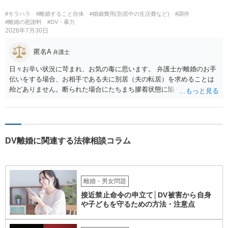
#モラハラ
#離婚すること自体
#婚姻費用(別居中の生活費など)
#調停
#離婚の慰謝料
#DV・暴力
2026年7月30日
匿名A
弁護士
日々お辛い状況に苛まれ、お気の毒に思います。 弁護士が離婚のお手
伝いをする場合、お相手である夫に別居（夫の転居）を求めることは
殆どありません。断られた場合にたちまち膠着状態に陥ってしまうの
と、同居中の依頼者ご本人をますます窮地に陥らせてしまう可能性が
高いためです。 実務的には、ご相談者さまが転居する形で離婚協議等
を進める選択を採らざるを得ないことが圧倒的多数です。
DV離婚に関連する法律相談コラム
離婚・男女問題
接近禁止命令の申立て│DV被害から自身
や子どもを守るための方法・注意点